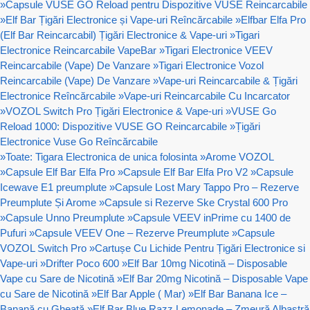
»
Capsule VUSE GO Reload pentru Dispozitive VUSE Reincarcabile
»
Elf Bar Țigări Electronice și Vape-uri Reîncărcabile
»
Elfbar Elfa Pro
(Elf Bar Reincarcabil) Țigări Electronice & Vape-uri
»
Tigari
Electronice Reincarcabile VapeBar
»
Tigari Electronice VEEV
Reincarcabile (Vape) De Vanzare
»
Tigari Electronice Vozol
Reincarcabile (Vape) De Vanzare
»
Vape-uri Reincarcabile & Țigări
Electronice Reîncărcabile
»
Vape-uri Reincarcabile Cu Incarcator
»
VOZOL Switch Pro Țigări Electronice & Vape-uri
»
VUSE Go
Reload 1000: Dispozitive VUSE GO Reincarcabile
»
Țigări
Electronice Vuse Go Reîncărcabile
»
Toate: Tigara Electronica de unica folosinta
»
Arome VOZOL
»
Capsule Elf Bar Elfa Pro
»
Capsule Elf Bar Elfa Pro V2
»
Capsule
Icewave E1 preumplute
»
Capsule Lost Mary Tappo Pro – Rezerve
Preumplute Și Arome
»
Capsule si Rezerve Ske Crystal 600 Pro
»
Capsule Unno Preumplute
»
Capsule VEEV inPrime cu 1400 de
Pufuri
»
Capsule VEEV One – Rezerve Preumplute
»
Capsule
VOZOL Switch Pro
»
Cartușe Cu Lichide Pentru Țigări Electronice si
Vape-uri
»
Drifter Poco 600
»
Elf Bar 10mg Nicotină – Disposable
Vape cu Sare de Nicotină
»
Elf Bar 20mg Nicotină – Disposable Vape
cu Sare de Nicotină
»
Elf Bar Apple ( Mar)
»
Elf Bar Banana Ice –
Banană cu Gheață
»
Elf Bar Blue Razz Lemonade – Zmeură Albastră