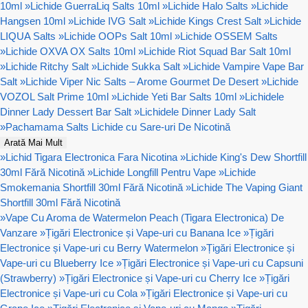
10ml
»
Lichide GuerraLiq Salts 10ml
»
Lichide Halo Salts
»
Lichide
Hangsen 10ml
»
Lichide IVG Salt
»
Lichide Kings Crest Salt
»
Lichide
LIQUA Salts
»
Lichide OOPs Salt 10ml
»
Lichide OSSEM Salts
»
Lichide OXVA OX Salts 10ml
»
Lichide Riot Squad Bar Salt 10ml
»
Lichide Ritchy Salt
»
Lichide Sukka Salt
»
Lichide Vampire Vape Bar
Salt
»
Lichide Viper Nic Salts – Arome Gourmet De Desert
»
Lichide
VOZOL Salt Prime 10ml
»
Lichide Yeti Bar Salts 10ml
»
Lichidele
Dinner Lady Dessert Bar Salt
»
Lichidele Dinner Lady Salt
»
Pachamama Salts Lichide cu Sare-uri De Nicotină
Arată Mai Mult
»
Lichid Tigara Electronica Fara Nicotina
»
Lichide King's Dew Shortfill
30ml Fără Nicotină
»
Lichide Longfill Pentru Vape
»
Lichide
Smokemania Shortfill 30ml Fără Nicotină
»
Lichide The Vaping Giant
Shortfill 30ml Fără Nicotină
»
Vape Cu Aroma de Watermelon Peach (Tigara Electronica) De
Vanzare
»
Țigări Electronice și Vape-uri cu Banana Ice
»
Țigări
Electronice și Vape-uri cu Berry Watermelon
»
Țigări Electronice și
Vape-uri cu Blueberry Ice
»
Țigări Electronice și Vape-uri cu Capsuni
(Strawberry)
»
Țigări Electronice și Vape-uri cu Cherry Ice
»
Țigări
Electronice și Vape-uri cu Cola
»
Țigări Electronice și Vape-uri cu