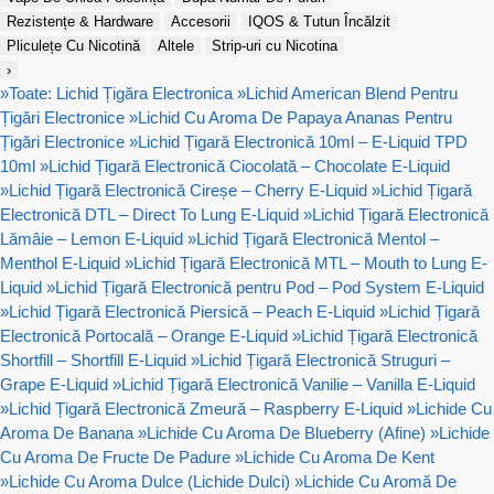
Rezistențe & Hardware
Accesorii
IQOS & Tutun Încălzit
Pliculețe Cu Nicotină
Altele
Strip-uri cu Nicotina
›
»
Toate: Lichid Țigăra Electronica
»
Lichid American Blend Pentru
Țigări Electronice
»
Lichid Cu Aroma De Papaya Ananas Pentru
Țigări Electronice
»
Lichid Țigară Electronică 10ml – E-Liquid TPD
10ml
»
Lichid Țigară Electronică Ciocolată – Chocolate E-Liquid
»
Lichid Țigară Electronică Cireșe – Cherry E-Liquid
»
Lichid Țigară
Electronică DTL – Direct To Lung E-Liquid
»
Lichid Țigară Electronică
Lămâie – Lemon E-Liquid
»
Lichid Țigară Electronică Mentol –
Menthol E-Liquid
»
Lichid Țigară Electronică MTL – Mouth to Lung E-
Liquid
»
Lichid Țigară Electronică pentru Pod – Pod System E-Liquid
»
Lichid Țigară Electronică Piersică – Peach E-Liquid
»
Lichid Țigară
Electronică Portocală – Orange E-Liquid
»
Lichid Țigară Electronică
Shortfill – Shortfill E-Liquid
»
Lichid Țigară Electronică Struguri –
Grape E-Liquid
»
Lichid Țigară Electronică Vanilie – Vanilla E-Liquid
»
Lichid Țigară Electronică Zmeură – Raspberry E-Liquid
»
Lichide Cu
Aroma De Banana
»
Lichide Cu Aroma De Blueberry (Afine)
»
Lichide
Cu Aroma De Fructe De Padure
»
Lichide Cu Aroma De Kent
»
Lichide Cu Aroma Dulce (Lichide Dulci)
»
Lichide Cu Aromă De