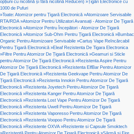
opțiuni cu nicotină și fără nicotină Reduceri)
»
Țigări Electronice cu
1000 de Pufuri
»
Toate: Atomizor pentru Țigară Electronică
»
Atomizoare Servisabile
RTA/RDA
»
Atomizor Pentru Utilizatori Avansați - Atomizor De Țigară
Electronică
»
Atomizor Pentru Începători - Atomizor De Țigară
Electronică
»
Atomizor Sub-Ohm Pentru Țigară Electronică
»
Bumbac
Organic Pentru Atomizoare Servisabile
»
Cartuș Vape Reîncărcabil
Pentru Țigară Electronică
»
Eleaf Rezistenta De Tigara Electronica
»
Filtre Pentru Atomizor De Țigară Electronică
»
Geamuri si Sticle
pentru Atomizor De Țigară Electronică
»
Rezistenta Aspire Pentru
Atomizor De Țigară Electronică
»
Rezistenta ElfBar Pentru Atomizor
De Țigară Electronică
»
Rezistenta Geekvape Pentru Atomizor De
Țigară Electronică
»
Rezistenta Innokin Pentru Atomizor De Țigară
Electronică
»
Rezistenta Joyetech Pentru Atomizor De Țigară
Electronică
»
Rezistenta Kanger Pentru Atomizor De Țigară
Electronică
»
Rezistenta Lost Vape Pentru Atomizor De Țigară
Electronică
»
Rezistenta Uwell Pentru Atomizor De Țigară
Electronică
»
Rezistenta Vaporesso Pentru Atomizor De Țigară
Electronică
»
Rezistenta Voopoo Pentru Atomizor De Țigară
Electronică
»
Rezistente OXVA
»
Rezistente si Capsule Smoktech
»
Rezistență Pentru Atomizor De Țigară Electronică
»
Sârmă și Fire