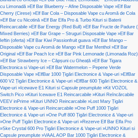
cu Limonadă
»
Elf Bar Blueberry – Afine Disposable Vape
»
Elf Bar
Cherry (Cirese)
»
Elf Bar Cola – Disposable Vape cu Aromă de Cola
»
Elf Bar cu Nicotină
»
Elf Bar Elfa Pro & Turbo Kituri si Baterii
Reincarcabile
»
Elf Bar Energy (Red Bull)
»
Elf Bar Fructe de Padure (
Mixed Berries)
»
Elf Bar Grape – Struguri Disposable Vape
»
Elf Bar
Ieftin (oferta)
»
Elf Bar Kiwi Passionfruit guava
»
Elf Bar Mango –
Disposable Vape cu Aromă de Mango
»
Elf Bar Menthol
»
Elf Bar
Original
»
Elf Bar Peach Ice
»
Elf Bar Pink Lemonade (Limonada Roz)
»
Elf Bar Strawberry Ice – Căpșuni cu Gheață
»
Elf Bar Tigara
Electronica si Vape-uri
»
Elf Bar Watermelon – Pepene Verde
Disposable Vape
»
ElfBar 1000 Țigări Electronice & Vape-uri
»
ElfBar
600 V2 Țigări Electronice & Vape-uri
»
ElfBar 600 Țigări Electronice &
Vape-uri
»
Icewave E1 Kituri si Capsule preumplute
»
Kit VOZOL
Switch Pico
»
Kituri Icewave E1 Reincarcabile
»
Kituri Reîncărcabile
VEEV inPrime
»
Kituri UNNO Reincarcabile
»
Lost Mary Țigări
Electronice & Vape-uri Reincarcabile
»
One Puff 1000 Țigări
Electronice & Vape-uri
»
One Puff 800 Țigări Electronice & Vape-uri
»
One Puff Țigări Electronice & Vape-uri
»
Rezerve Elf Bar Elfa Pro
»
Ske Crystal 600 Pro Țigări Electronice & Vape-uri
»
UNNO Kituri si
Capsule preumplute
»
VAAL AOP Bar 1000 Țigări Electronice &