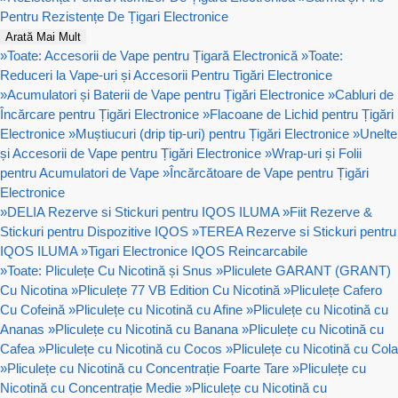
Pentru Rezistențe De Țigari Electronice
Arată Mai Mult
»
Toate: Accesorii de Vape pentru Țigară Electronică
»
Toate:
Reduceri la Vape-uri și Accesorii Pentru Tigări Electronice
»
Acumulatori și Baterii de Vape pentru Țigări Electronice
»
Cabluri de
Încărcare pentru Țigări Electronice
»
Flacoane de Lichid pentru Țigări
Electronice
»
Muștiucuri (drip tip-uri) pentru Țigări Electronice
»
Unelte
și Accesorii de Vape pentru Țigări Electronice
»
Wrap-uri și Folii
pentru Acumulatori de Vape
»
Încărcătoare de Vape pentru Țigări
Electronice
»
DELIA Rezerve si Stickuri pentru IQOS ILUMA
»
Fiit Rezerve &
Stickuri pentru Dispozitive IQOS
»
TEREA Rezerve si Stickuri pentru
IQOS ILUMA
»
Tigari Electronice IQOS Reincarcabile
»
Toate: Pliculețe Cu Nicotină și Snus
»
Pliculete GARANT (GRANT)
Cu Nicotina
»
Pliculețe 77 VB Edition Cu Nicotină
»
Pliculețe Cafero
Cu Cofeină
»
Pliculețe cu Nicotină cu Afine
»
Pliculețe cu Nicotină cu
Ananas
»
Pliculețe cu Nicotină cu Banana
»
Pliculețe cu Nicotină cu
Cafea
»
Pliculețe cu Nicotină cu Cocos
»
Pliculețe cu Nicotină cu Cola
»
Pliculețe cu Nicotină cu Concentrație Foarte Tare
»
Pliculețe cu
Nicotină cu Concentrație Medie
»
Pliculețe cu Nicotină cu