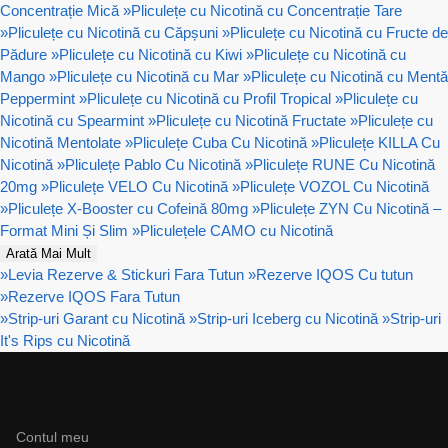
Concentrație Mică
»
Pliculețe cu Nicotină cu Concentrație Tare
»
Pliculețe cu Nicotină cu Căpșuni
»
Pliculețe cu Nicotină cu Fructe de
Pădure
»
Pliculețe cu Nicotină cu Kiwi
»
Pliculețe cu Nicotină cu
Mango
»
Pliculețe cu Nicotină cu Mar
»
Pliculețe cu Nicotină cu Mentă
Peppermint
»
Pliculețe cu Nicotină cu Profil Tropical
»
Pliculețe cu
Nicotină cu Spearmint
»
Pliculețe cu Nicotină Fructate
»
Pliculețe cu
Nicotină Mentolate
»
Pliculețe Cuba Cu Nicotină
»
Pliculețe KILLA Cu
Nicotină
»
Pliculețe Pablo Cu Nicotină
»
Pliculețe RUNE Cu Nicotină
20mg
»
Pliculețe VELO Cu Nicotină
»
Pliculețe VOZOL Cu Nicotină
»
Pliculețe X-Booster cu Cofeină 80mg
»
Pliculețe ZYN Cu Nicotină –
Format Mini Și Slim
»
Pliculețele CAMO cu Nicotină
Arată Mai Mult
»
Levia Rezerve & Stickuri Fara Tutun
»
Rezerve IQOS Cu tutun
»
Rezerve IQOS Fara Tutun
»
Strip-uri Garant cu Nicotină
»
Strip-uri Iceberg cu Nicotină
»
Strip-uri
It's Rips cu Nicotină
Ajutor
Contul meu