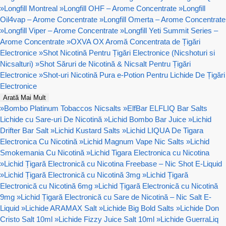
»
Longfill Montreal
»
Longfill OHF – Arome Concentrate
»
Longfill
Oil4vap – Arome Concentrate
»
Longfill Omerta – Arome Concentrate
»
Longfill Viper – Arome Concentrate
»
Longfill Yeti Summit Series –
Arome Concentrate
»
OXVA OX Aromă Concentrata de Țigări
Electronice
»
Shot Nicotină Pentru Țigări Electronice (Nicshoturi si
Nicsalturi)
»
Shot Săruri de Nicotină & Nicsalt Pentru Țigări
Electronice
»
Shot-uri Nicotină Pura e-Potion Pentru Lichide De Țigări
Electronice
Arată Mai Mult
»
Bombo Platinum Tobaccos Nicsalts
»
ElfBar ELFLIQ Bar Salts
Lichide cu Sare-uri De Nicotină
»
Lichid Bombo Bar Juice
»
Lichid
Drifter Bar Salt
»
Lichid Kustard Salts
»
Lichid LIQUA De Tigara
Electronica Cu Nicotină
»
Lichid Magnum Vape Nic Salts
»
Lichid
Smokemania Cu Nicotină
»
Lichid Tigara Electronica cu Nicotina
»
Lichid Țigară Electronică cu Nicotina Freebase – Nic Shot E-Liquid
»
Lichid Țigară Electronică cu Nicotină 3mg
»
Lichid Țigară
Electronică cu Nicotină 6mg
»
Lichid Țigară Electronică cu Nicotină
9mg
»
Lichid Țigară Electronică cu Sare de Nicotină – Nic Salt E-
Liquid
»
Lichide ARAMAX Salt
»
Lichide Big Bold Salts
»
Lichide Don
Cristo Salt 10ml
»
Lichide Fizzy Juice Salt 10ml
»
Lichide GuerraLiq