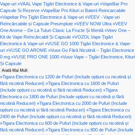
Vape-uri
»
VAAL Vape Țigări Electronice & Vape-uri
»
VapeBar Pro
Capsule Si Rezerve
»
VapeBar Pro Kituri si Baterii Reincarcabile
»
Vapebar Pro Țigări Electronice & Vape-uri
»
VEEV - Vape-uri
Reîncărcabile și Capsule Preumplute
»
VEEV NOW Ultra
»
VEEV
One Arome – De La Tutun Clasic La Fructe Și Mentă
»
Veev One –
Kit de Vape Reîncărcabil Și Capsule
»
VOZOL Vape Țigări
Electronice & Vape-uri
»
VUSE GO 1000 Țigări Electronice & Vape-
uri
»
VUSE GO AROME
»
Vuse Go Fără Nicotină – Țigări Electronice
0 mg
»
VUSE PRO ONE 1000
»
Vuse Vape – Țigări Electronice, Kituri
Și Capsule
Arată Mai Mult
»
Tigara Electronica cu 1200 de Pufuri (Include opțiuni cu nicotină și
fără nicotină Reduceri)
»
Tigara Electronica cu 1600 de Pufuri
(Include opțiuni cu nicotină și fără nicotină Reduceri)
»
Tigara
Electronica cu 1800 de Pufuri (Include opțiuni cu nicotină și fără
nicotină Reduceri)
»
Tigara Electronica cu 2000 de Pufuri (Include
opțiuni cu nicotină și fără nicotină Reduceri)
»
Tigara Electronica cu
2400 de Pufuri (Include opțiuni cu nicotină și fără nicotină Reduceri)
»
Tigara Electronica cu 600 de Pufuri (Include opțiuni cu nicotină și
fără nicotină Reduceri)
»
Tigara Electronica cu 800 de Pufuri (Include