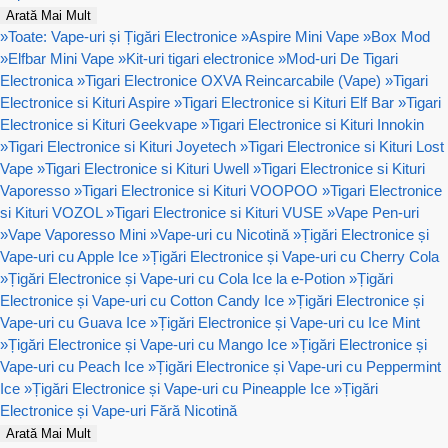
Arată Mai Mult
»
Toate: Vape-uri și Țigări Electronice
»
Aspire Mini Vape
»
Box Mod
»
Elfbar Mini Vape
»
Kit-uri tigari electronice
»
Mod-uri De Tigari
Electronica
»
Tigari Electronice OXVA Reincarcabile (Vape)
»
Tigari
Electronice si Kituri Aspire
»
Tigari Electronice si Kituri Elf Bar
»
Tigari
Electronice si Kituri Geekvape
»
Tigari Electronice si Kituri Innokin
»
Tigari Electronice si Kituri Joyetech
»
Tigari Electronice si Kituri Lost
Vape
»
Tigari Electronice si Kituri Uwell
»
Tigari Electronice si Kituri
Vaporesso
»
Tigari Electronice si Kituri VOOPOO
»
Tigari Electronice
si Kituri VOZOL
»
Tigari Electronice si Kituri VUSE
»
Vape Pen-uri
»
Vape Vaporesso Mini
»
Vape-uri cu Nicotină
»
Țigări Electronice și
Vape-uri cu Apple Ice
»
Țigări Electronice și Vape-uri cu Cherry Cola
»
Țigări Electronice și Vape-uri cu Cola Ice la e-Potion
»
Țigări
Electronice și Vape-uri cu Cotton Candy Ice
»
Țigări Electronice și
Vape-uri cu Guava Ice
»
Țigări Electronice și Vape-uri cu Ice Mint
»
Țigări Electronice și Vape-uri cu Mango Ice
»
Țigări Electronice și
Vape-uri cu Peach Ice
»
Țigări Electronice și Vape-uri cu Peppermint
Ice
»
Țigări Electronice și Vape-uri cu Pineapple Ice
»
Țigări
Electronice și Vape-uri Fără Nicotină
Arată Mai Mult