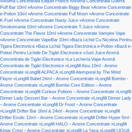
»
Aroma Concentrata Eliquid France
»
Aroma Concentrata Guerra
Puff Bar 10ml
»
Arome Concentrate Biggy Bear
»
Arome Concentrate
e-Potion 10ml
»
Arome Concentrate Full Moon
»
Arome Concentrate
K-Fuel
»
Arome Concentrate Nasty Juice
»
Arome Concentrate
Smokemania 10ml
»
Arome Concentrate T-Juice
»
Arome
Concentrate The Flavor 10ml
»
Arome Concentrate Vampire Vape
»
Arome Concentrate VapeBar 10ml
»
Baza Lichid Cu Nicotina Pentru
Tigara Electronica
»
Baza Lichid Tigara Electronica e-Potion
»
Bază e-
Potion Pentru Lichide De Țigări Electronice
»
Just Juice Aromă
Concentrata de Țigări Electronice
»
La Lechería Vape Aromă
Concentrata de Țigări Electronice
»
Longfill Aisu 10ml - Arome
Concentrate
»
Longfill ALPACA
»
Longfill Atemporal by The Mind
Flayer
»
Longfill Babel 24ml – Arome Concentrate
»
Longfill Bombo -
Arome Concentrate
»
Longfill Bombo Core Edition – Arome
Concentrate
»
Longfill Curieux Potions – Arome Concentrate
»
Longfill
Dinner Lady Dessert Bar – Arome Concentrate
»
Longfill Dinner Lady
– Arome Concentrate
»
Longfill Dr Frost – Arome Concentrate
»
Longfill Drifter Bar 16ml & 24ml - Arome Concentrate
»
Longfill
Drifter Exotic 12ml – Arome Concentrate
»
Longfill Drifter Hyper 5ml -
Arome Concentrate
»
Longfill HALO – Arome Concentrate
»
Longfill
Kings Crest – Arome Concentrate
»
Longfill La Yaya
»
Longfill LIQUA