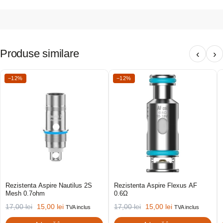
Produse similare
‹
›
−12%
−12%
Rezistenta Aspire Nautilus 2S
Rezistenta Aspire Flexus AF
Mesh 0.7ohm
0.6Ω
17,00
lei
15,00
lei
17,00
lei
15,00
lei
TVA inclus
TVA inclus