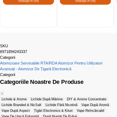
Adaugă în coș
Adaugă în coș
SKU
6971894243337
Categorii
Atomizoare Servisabile RTA/RDA
Atomizor Pentru Utilizatori
Avansați - Atomizor De Țigară Electronică
Categorii
Categoriile Noastre De Produse
‹
Lichide & Arome
Lichide După Mărime
DIY & Arome Concentrate
Lichide Branded & NicSalt
Lichide Fără Nicotină
Vape După Aromă
Vape După Aspect
Țigări Electronice & Kituri
Vape Reîncărcabil
Vape De Unică Folosință
După Număr De Pufuri