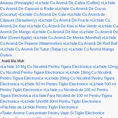
Ananas (Pineapple)
»
Lichide Cu Aromă De Cafea (Coffee)
»
Lichide
Cu Aromă De Capsuni si Rodie
»
Lichide Cu Aromă De Cocos
(Coconut)
»
Lichide Cu Aromă De Cola
»
Lichide Cu Aromă de
Căpșuni (Strawberry)
»
Lichide Cu Aromă De Fructe
»
Lichide Cu
Aromă De Kiwi
»
Lichide Cu Aromă De Kiwi si Mar Verde
»
Lichide Cu
Aromă De Mango
»
Lichide Cu Aromă De Mar
»
Lichide Cu Aromă De
Mar (Green Apple)
»
Lichide Cu Aromă De Menta (Menthol)
»
Lichide
Cu Aromă De Pepene (Watermelon)
»
Lichide Cu Aromă De Red Bull
»
Lichide Cu Aromă De Tutun (Tobacco)
»
Lichide Cu Aromă Mango
Guava
Arată Mai Mult
»
Lichide 10 Mg Cu Nicotină Pentru Tigara Electronica
»
Lichide 12mg
Cu Nicotină Pentru Tigara Electronica
»
Lichide 18mg Cu Nicotină
Pentru Tigara Electronica
»
Lichide 20mg Cu Nicotină Pentru Tigara
Electronica
»
Lichide 50 ml Pentru Țigări Electronice
»
Lichide 500 ml
Pentru Țigări Electronice
»
Lichide cu Nicotină de 100 ml Pentru
Tigara Electronica
»
Lichide Fara Nicotină de 100 ml Pentru Tigara
Electronica
»
Lichide Shortfill 30ml Pentru Țigări Electronice
»
Pachete de Lichide Pentru Țigări Electronice
»
Toate: Arome Concentrate Pentru Vape Și Țigări Electronice