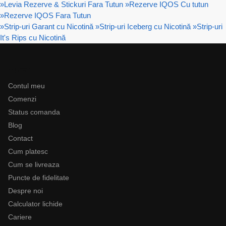
»
Levia Rezerve & Stickuri Fara Tutun
»
Rezerve IQOS Cu tutun
»
Rezerve IQOS Fara Tutun
»
Strip-uri Garant cu Nicotină
»
Strip-uri Iceberg cu Nicotină
»
Strip-uri
It's Rips cu Nicotină
Ajutor
Contul meu
Comenzi
Status comanda
Blog
Contact
Cum platesc
Cum se livreaza
Puncte de fidelitate
Despre noi
Calculator lichide
Cariere