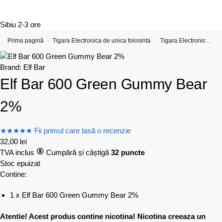
Sibiu
2-3 ore
Prima pagină
Tigara Electronica de unica folosinta
Tigara Electronica cu 600 de Pufuri (Include opțiuni cu nicotină și fără nicotină Reduceri)
/
/
Brand:
Elf Bar
Elf Bar 600 Green Gummy Bear
2%
★
★
★
★
★
Fii primul care lasă o recenzie
32,00
lei
TVA inclus
Cumpără și câștigă
32 puncte
Stoc epuizat
Contine:
1 x Elf Bar 600 Green Gummy Bear 2%
Atentie! Acest produs contine nicotina! Nicotina creeaza un