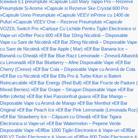
Icewave E1 preumplute
»
Capsule Lost Mary Tappo Pro – Rezerve
Preumplute Și Arome
»
Capsule si Rezerve Ske Crystal 600 Pro
»
Capsule Unno Preumplute
»
Capsule VEEV inPrime cu 1400 de
Pufuri
»
Capsule VEEV One – Rezerve Preumplute
»
Capsule
VOZOL Switch Pro
»
Cartușe Cu Lichide Pentru Țigări Electronice si
Vape-uri
»
Drifter Poco 600
»
Elf Bar 10mg Nicotină – Disposable
Vape cu Sare de Nicotină
»
Elf Bar 20mg Nicotină – Disposable Vape
cu Sare de Nicotină
»
Elf Bar Apple ( Mar)
»
Elf Bar Banana Ice –
Banană cu Gheață
»
Elf Bar Blue Razz Lemonade – Zmeură Albastră
cu Limonadă
»
Elf Bar Blueberry – Afine Disposable Vape
»
Elf Bar
Cherry (Cirese)
»
Elf Bar Cola – Disposable Vape cu Aromă de Cola
»
Elf Bar cu Nicotină
»
Elf Bar Elfa Pro & Turbo Kituri si Baterii
Reincarcabile
»
Elf Bar Energy (Red Bull)
»
Elf Bar Fructe de Padure (
Mixed Berries)
»
Elf Bar Grape – Struguri Disposable Vape
»
Elf Bar
Ieftin (oferta)
»
Elf Bar Kiwi Passionfruit guava
»
Elf Bar Mango –
Disposable Vape cu Aromă de Mango
»
Elf Bar Menthol
»
Elf Bar
Original
»
Elf Bar Peach Ice
»
Elf Bar Pink Lemonade (Limonada Roz)
»
Elf Bar Strawberry Ice – Căpșuni cu Gheață
»
Elf Bar Tigara
Electronica si Vape-uri
»
Elf Bar Watermelon – Pepene Verde
Disposable Vape
»
ElfBar 1000 Țigări Electronice & Vape-uri
»
ElfBar
600 V2 Țigări Electronice & Vape-uri
»
ElfBar 600 Țigări Electronice &