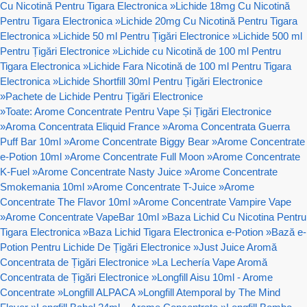
Cu Nicotină Pentru Tigara Electronica
»
Lichide 18mg Cu Nicotină
Pentru Tigara Electronica
»
Lichide 20mg Cu Nicotină Pentru Tigara
Electronica
»
Lichide 50 ml Pentru Țigări Electronice
»
Lichide 500 ml
Pentru Țigări Electronice
»
Lichide cu Nicotină de 100 ml Pentru
Tigara Electronica
»
Lichide Fara Nicotină de 100 ml Pentru Tigara
Electronica
»
Lichide Shortfill 30ml Pentru Țigări Electronice
»
Pachete de Lichide Pentru Țigări Electronice
»
Toate: Arome Concentrate Pentru Vape Și Țigări Electronice
»
Aroma Concentrata Eliquid France
»
Aroma Concentrata Guerra
Puff Bar 10ml
»
Arome Concentrate Biggy Bear
»
Arome Concentrate
e-Potion 10ml
»
Arome Concentrate Full Moon
»
Arome Concentrate
K-Fuel
»
Arome Concentrate Nasty Juice
»
Arome Concentrate
Smokemania 10ml
»
Arome Concentrate T-Juice
»
Arome
Concentrate The Flavor 10ml
»
Arome Concentrate Vampire Vape
»
Arome Concentrate VapeBar 10ml
»
Baza Lichid Cu Nicotina Pentru
Tigara Electronica
»
Baza Lichid Tigara Electronica e-Potion
»
Bază e-
Potion Pentru Lichide De Țigări Electronice
»
Just Juice Aromă
Concentrata de Țigări Electronice
»
La Lechería Vape Aromă
Concentrata de Țigări Electronice
»
Longfill Aisu 10ml - Arome
Concentrate
»
Longfill ALPACA
»
Longfill Atemporal by The Mind