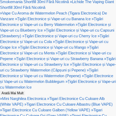
Smokemania Shortfill 30ml Fără Nicotină
»
Lichide The Vaping Giant
Shortfill 30ml Fără Nicotină
»
Vape Cu Aroma de Watermelon Peach (Tigara Electronica) De
Vanzare
»
Țigări Electronice și Vape-uri cu Banana Ice
»
Țigări
Electronice și Vape-uri cu Berry Watermelon
»
Țigări Electronice și
Vape-uri cu Blueberry Ice
»
Țigări Electronice și Vape-uri cu Capsuni
(Strawberry)
»
Țigări Electronice și Vape-uri cu Cherry Ice
»
Țigări
Electronice și Vape-uri cu Cola
»
Țigări Electronice și Vape-uri cu
Grape Ice
»
Țigări Electronice și Vape-uri cu Mango
»
Țigări
Electronice și Vape-uri cu Menta
»
Țigări Electronice și Vape-uri cu
Pepene
»
Țigări Electronice și Vape-uri cu Strawberry Banana
»
Țigări
Electronice și Vape-uri cu Strawberry Ice
»
Țigări Electronice și Vape-
uri cu Strawberry Watermelon (Căpșuni și Pepene)
»
Țigări
Electronice și Vape-uri cu Watermelon (Pepene)
»
Țigări Electronice
și Vape-uri cu Watermelon Bubblegum
»
Țigări Electronice și Vape-uri
cu Watermelon Ice
Arată Mai Mult
»
Mini Narghilea Electronica
»
Tigari Electronice Cu Culoare Alb
(White VAPE)
»
Tigari Electronice Cu Culoare Albastru (Blue VAPE)
»
Tigari Electronice Cu Culoare Galben (Yellow VAPE)
»
Tigari
Electronice Cu Culoare Gri (Grey VAPE)
»
Tigari Electronice Cu