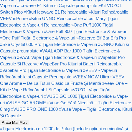
Vape-uri
»
Icewave E1 Kituri si Capsule preumplute
»
Kit VOZOL
Switch Pico
»
Kituri Icewave E1 Reincarcabile
»
Kituri Reîncărcabile
VEEV inPrime
»
Kituri UNNO Reincarcabile
»
Lost Mary Țigări
Electronice & Vape-uri Reincarcabile
»
One Puff 1000 Țigări
Electronice & Vape-uri
»
One Puff 800 Țigări Electronice & Vape-uri
»
One Puff Țigări Electronice & Vape-uri
»
Rezerve Elf Bar Elfa Pro
»
Ske Crystal 600 Pro Țigări Electronice & Vape-uri
»
UNNO Kituri si
Capsule preumplute
»
VAAL AOP Bar 1000 Țigări Electronice &
Vape-uri
»
VAAL Vape Țigări Electronice & Vape-uri
»
VapeBar Pro
Capsule Si Rezerve
»
VapeBar Pro Kituri si Baterii Reincarcabile
»
Vapebar Pro Țigări Electronice & Vape-uri
»
VEEV - Vape-uri
Reîncărcabile și Capsule Preumplute
»
VEEV NOW Ultra
»
VEEV
One Arome – De La Tutun Clasic La Fructe Și Mentă
»
Veev One –
Kit de Vape Reîncărcabil Și Capsule
»
VOZOL Vape Țigări
Electronice & Vape-uri
»
VUSE GO 1000 Țigări Electronice & Vape-
uri
»
VUSE GO AROME
»
Vuse Go Fără Nicotină – Țigări Electronice
0 mg
»
VUSE PRO ONE 1000
»
Vuse Vape – Țigări Electronice, Kituri
Și Capsule
Arată Mai Mult
»
Tigara Electronica cu 1200 de Pufuri (Include opțiuni cu nicotină și