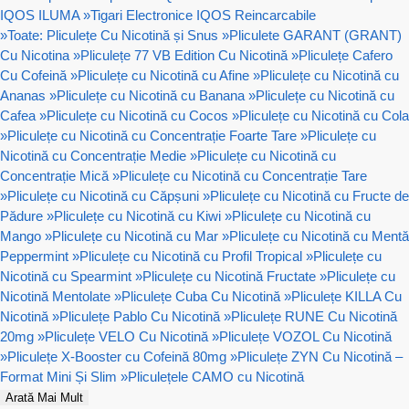
IQOS ILUMA
»
Tigari Electronice IQOS Reincarcabile
»
Toate: Pliculețe Cu Nicotină și Snus
»
Pliculete GARANT (GRANT)
Cu Nicotina
»
Pliculețe 77 VB Edition Cu Nicotină
»
Pliculețe Cafero
Cu Cofeină
»
Pliculețe cu Nicotină cu Afine
»
Pliculețe cu Nicotină cu
Ananas
»
Pliculețe cu Nicotină cu Banana
»
Pliculețe cu Nicotină cu
Cafea
»
Pliculețe cu Nicotină cu Cocos
»
Pliculețe cu Nicotină cu Cola
»
Pliculețe cu Nicotină cu Concentrație Foarte Tare
»
Pliculețe cu
Nicotină cu Concentrație Medie
»
Pliculețe cu Nicotină cu
Concentrație Mică
»
Pliculețe cu Nicotină cu Concentrație Tare
»
Pliculețe cu Nicotină cu Căpșuni
»
Pliculețe cu Nicotină cu Fructe de
Pădure
»
Pliculețe cu Nicotină cu Kiwi
»
Pliculețe cu Nicotină cu
Mango
»
Pliculețe cu Nicotină cu Mar
»
Pliculețe cu Nicotină cu Mentă
Peppermint
»
Pliculețe cu Nicotină cu Profil Tropical
»
Pliculețe cu
Nicotină cu Spearmint
»
Pliculețe cu Nicotină Fructate
»
Pliculețe cu
Nicotină Mentolate
»
Pliculețe Cuba Cu Nicotină
»
Pliculețe KILLA Cu
Nicotină
»
Pliculețe Pablo Cu Nicotină
»
Pliculețe RUNE Cu Nicotină
20mg
»
Pliculețe VELO Cu Nicotină
»
Pliculețe VOZOL Cu Nicotină
»
Pliculețe X-Booster cu Cofeină 80mg
»
Pliculețe ZYN Cu Nicotină –
Format Mini Și Slim
»
Pliculețele CAMO cu Nicotină
Arată Mai Mult