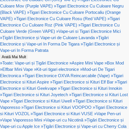
Culoare Mov (Purple VAPE)
»
Tigari Electronice Cu Culoare Negru
(Black VAPE)
»
Tigari Electronice Cu Culoare Portocaliu (Orange
VAPE)
»
Tigari Electronice Cu Culoare Rosu (Red VAPE)
»
Tigari
Electronice Cu Culoare Roz (Pink VAPE)
»
Tigari Electronice Cu
Culoare Verde (Green VAPE)
»
Vape-uri si Tigari Electronice Mici
»
Țigări Electronice și Vape-uri de Culoare Lavanda
»
Țigări
Electronice și Vape-uri In Forma De Tigara
»
Țigări Electronice și
Vape-uri In Forma Patrata
Arată Mai Mult
»
Toate: Vape-uri și Țigări Electronice
»
Aspire Mini Vape
»
Box Mod
»
Elfbar Mini Vape
»
Kit-uri tigari electronice
»
Mod-uri De Tigari
Electronica
»
Tigari Electronice OXVA Reincarcabile (Vape)
»
Tigari
Electronice si Kituri Aspire
»
Tigari Electronice si Kituri Elf Bar
»
Tigari
Electronice si Kituri Geekvape
»
Tigari Electronice si Kituri Innokin
»
Tigari Electronice si Kituri Joyetech
»
Tigari Electronice si Kituri Lost
Vape
»
Tigari Electronice si Kituri Uwell
»
Tigari Electronice si Kituri
Vaporesso
»
Tigari Electronice si Kituri VOOPOO
»
Tigari Electronice
si Kituri VOZOL
»
Tigari Electronice si Kituri VUSE
»
Vape Pen-uri
»
Vape Vaporesso Mini
»
Vape-uri cu Nicotină
»
Țigări Electronice și
Vape-uri cu Apple Ice
»
Țigări Electronice și Vape-uri cu Cherry Cola