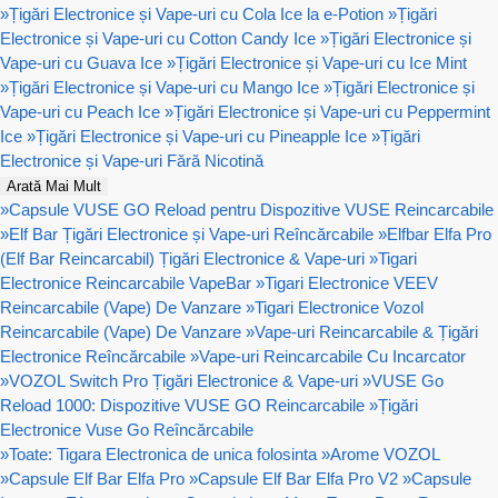
»
Țigări Electronice și Vape-uri cu Cola Ice la e-Potion
»
Țigări
Electronice și Vape-uri cu Cotton Candy Ice
»
Țigări Electronice și
Vape-uri cu Guava Ice
»
Țigări Electronice și Vape-uri cu Ice Mint
»
Țigări Electronice și Vape-uri cu Mango Ice
»
Țigări Electronice și
Vape-uri cu Peach Ice
»
Țigări Electronice și Vape-uri cu Peppermint
Ice
»
Țigări Electronice și Vape-uri cu Pineapple Ice
»
Țigări
Electronice și Vape-uri Fără Nicotină
Arată Mai Mult
»
Capsule VUSE GO Reload pentru Dispozitive VUSE Reincarcabile
»
Elf Bar Țigări Electronice și Vape-uri Reîncărcabile
»
Elfbar Elfa Pro
(Elf Bar Reincarcabil) Țigări Electronice & Vape-uri
»
Tigari
Electronice Reincarcabile VapeBar
»
Tigari Electronice VEEV
Reincarcabile (Vape) De Vanzare
»
Tigari Electronice Vozol
Reincarcabile (Vape) De Vanzare
»
Vape-uri Reincarcabile & Țigări
Electronice Reîncărcabile
»
Vape-uri Reincarcabile Cu Incarcator
»
VOZOL Switch Pro Țigări Electronice & Vape-uri
»
VUSE Go
Reload 1000: Dispozitive VUSE GO Reincarcabile
»
Țigări
Electronice Vuse Go Reîncărcabile
»
Toate: Tigara Electronica de unica folosinta
»
Arome VOZOL
»
Capsule Elf Bar Elfa Pro
»
Capsule Elf Bar Elfa Pro V2
»
Capsule