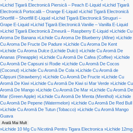
»
Lichid Țigară Electronică Piersică – Peach E-Liquid
»
Lichid Țigară
Electronică Portocală – Orange E-Liquid
»
Lichid Țigară Electronică
Shortfill – Shortfill E-Liquid
»
Lichid Țigară Electronică Struguri –
Grape E-Liquid
»
Lichid Țigară Electronică Vanilie – Vanilla E-Liquid
»
Lichid Țigară Electronică Zmeură – Raspberry E-Liquid
»
Lichide Cu
Aroma De Banana
»
Lichide Cu Aroma De Blueberry (Afine)
»
Lichide
Cu Aroma De Fructe De Padure
»
Lichide Cu Aroma De Kent
»
Lichide Cu Aroma Dulce (Lichide Dulci)
»
Lichide Cu Aromă De
Ananas (Pineapple)
»
Lichide Cu Aromă De Cafea (Coffee)
»
Lichide
Cu Aromă De Capsuni si Rodie
»
Lichide Cu Aromă De Cocos
(Coconut)
»
Lichide Cu Aromă De Cola
»
Lichide Cu Aromă de
Căpșuni (Strawberry)
»
Lichide Cu Aromă De Fructe
»
Lichide Cu
Aromă De Kiwi
»
Lichide Cu Aromă De Kiwi si Mar Verde
»
Lichide Cu
Aromă De Mango
»
Lichide Cu Aromă De Mar
»
Lichide Cu Aromă De
Mar (Green Apple)
»
Lichide Cu Aromă De Menta (Menthol)
»
Lichide
Cu Aromă De Pepene (Watermelon)
»
Lichide Cu Aromă De Red Bull
»
Lichide Cu Aromă De Tutun (Tobacco)
»
Lichide Cu Aromă Mango
Guava
Arată Mai Mult
»
Lichide 10 Mg Cu Nicotină Pentru Tigara Electronica
»
Lichide 12mg