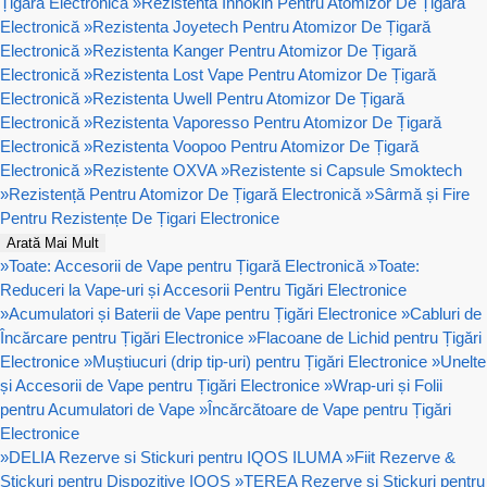
Țigară Electronică
»
Rezistenta Innokin Pentru Atomizor De Țigară
Electronică
»
Rezistenta Joyetech Pentru Atomizor De Țigară
Electronică
»
Rezistenta Kanger Pentru Atomizor De Țigară
Electronică
»
Rezistenta Lost Vape Pentru Atomizor De Țigară
Electronică
»
Rezistenta Uwell Pentru Atomizor De Țigară
Electronică
»
Rezistenta Vaporesso Pentru Atomizor De Țigară
Electronică
»
Rezistenta Voopoo Pentru Atomizor De Țigară
Electronică
»
Rezistente OXVA
»
Rezistente si Capsule Smoktech
»
Rezistență Pentru Atomizor De Țigară Electronică
»
Sârmă și Fire
Pentru Rezistențe De Țigari Electronice
Arată Mai Mult
»
Toate: Accesorii de Vape pentru Țigară Electronică
»
Toate:
Reduceri la Vape-uri și Accesorii Pentru Tigări Electronice
»
Acumulatori și Baterii de Vape pentru Țigări Electronice
»
Cabluri de
Încărcare pentru Țigări Electronice
»
Flacoane de Lichid pentru Țigări
Electronice
»
Muștiucuri (drip tip-uri) pentru Țigări Electronice
»
Unelte
și Accesorii de Vape pentru Țigări Electronice
»
Wrap-uri și Folii
pentru Acumulatori de Vape
»
Încărcătoare de Vape pentru Țigări
Electronice
»
DELIA Rezerve si Stickuri pentru IQOS ILUMA
»
Fiit Rezerve &
Stickuri pentru Dispozitive IQOS
»
TEREA Rezerve si Stickuri pentru