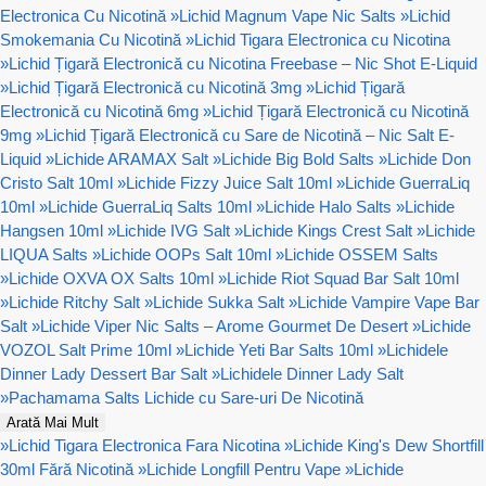
Electronica Cu Nicotină
»
Lichid Magnum Vape Nic Salts
»
Lichid
Smokemania Cu Nicotină
»
Lichid Tigara Electronica cu Nicotina
»
Lichid Țigară Electronică cu Nicotina Freebase – Nic Shot E-Liquid
»
Lichid Țigară Electronică cu Nicotină 3mg
»
Lichid Țigară
Electronică cu Nicotină 6mg
»
Lichid Țigară Electronică cu Nicotină
9mg
»
Lichid Țigară Electronică cu Sare de Nicotină – Nic Salt E-
Liquid
»
Lichide ARAMAX Salt
»
Lichide Big Bold Salts
»
Lichide Don
Cristo Salt 10ml
»
Lichide Fizzy Juice Salt 10ml
»
Lichide GuerraLiq
10ml
»
Lichide GuerraLiq Salts 10ml
»
Lichide Halo Salts
»
Lichide
Hangsen 10ml
»
Lichide IVG Salt
»
Lichide Kings Crest Salt
»
Lichide
LIQUA Salts
»
Lichide OOPs Salt 10ml
»
Lichide OSSEM Salts
»
Lichide OXVA OX Salts 10ml
»
Lichide Riot Squad Bar Salt 10ml
»
Lichide Ritchy Salt
»
Lichide Sukka Salt
»
Lichide Vampire Vape Bar
Salt
»
Lichide Viper Nic Salts – Arome Gourmet De Desert
»
Lichide
VOZOL Salt Prime 10ml
»
Lichide Yeti Bar Salts 10ml
»
Lichidele
Dinner Lady Dessert Bar Salt
»
Lichidele Dinner Lady Salt
»
Pachamama Salts Lichide cu Sare-uri De Nicotină
Arată Mai Mult
»
Lichid Tigara Electronica Fara Nicotina
»
Lichide King's Dew Shortfill
30ml Fără Nicotină
»
Lichide Longfill Pentru Vape
»
Lichide