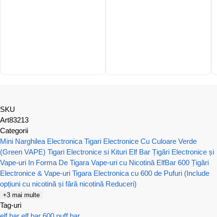
SKU
Art83213
Categorii
Mini Narghilea Electronica
Tigari Electronice Cu Culoare Verde
(Green VAPE)
Tigari Electronice si Kituri Elf Bar
Țigări Electronice și
Vape-uri In Forma De Tigara
Vape-uri cu Nicotină
ElfBar 600 Țigări
Electronice & Vape-uri
Tigara Electronica cu 600 de Pufuri (Include
opțiuni cu nicotină și fără nicotină Reduceri)
+3 mai multe
Tag-uri
elf bar
elf bar 600
puff bar