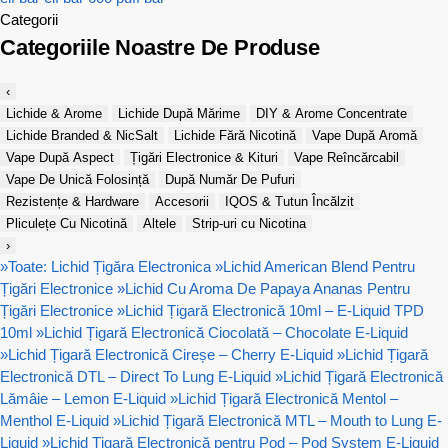
Categorii
Categoriile Noastre De Produse
‹
Lichide & Arome
Lichide După Mărime
DIY & Arome Concentrate
Lichide Branded & NicSalt
Lichide Fără Nicotină
Vape După Aromă
Vape După Aspect
Țigări Electronice & Kituri
Vape Reîncărcabil
Vape De Unică Folosință
După Număr De Pufuri
Rezistențe & Hardware
Accesorii
IQOS & Tutun Încălzit
Pliculețe Cu Nicotină
Altele
Strip-uri cu Nicotina
›
»
Toate: Lichid Țigăra Electronica
»
Lichid American Blend Pentru
Țigări Electronice
»
Lichid Cu Aroma De Papaya Ananas Pentru
Țigări Electronice
»
Lichid Țigară Electronică 10ml – E-Liquid TPD
10ml
»
Lichid Țigară Electronică Ciocolată – Chocolate E-Liquid
»
Lichid Țigară Electronică Cireșe – Cherry E-Liquid
»
Lichid Țigară
Electronică DTL – Direct To Lung E-Liquid
»
Lichid Țigară Electronică
Lămâie – Lemon E-Liquid
»
Lichid Țigară Electronică Mentol –
Menthol E-Liquid
»
Lichid Țigară Electronică MTL – Mouth to Lung E-
Liquid
»
Lichid Țigară Electronică pentru Pod – Pod System E-Liquid