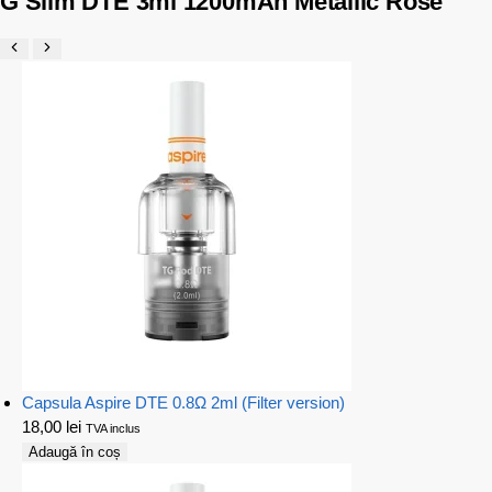
G Slim DTE 3ml 1200mAh Metallic Rose
Capsula Aspire DTE 0.8Ω 2ml (Filter version)
18,00
lei
TVA inclus
Adaugă în coș