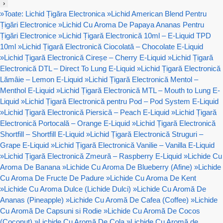
›
»
Toate: Lichid Țigăra Electronica
»
Lichid American Blend Pentru
Țigări Electronice
»
Lichid Cu Aroma De Papaya Ananas Pentru
Țigări Electronice
»
Lichid Țigară Electronică 10ml – E-Liquid TPD
10ml
»
Lichid Țigară Electronică Ciocolată – Chocolate E-Liquid
»
Lichid Țigară Electronică Cireșe – Cherry E-Liquid
»
Lichid Țigară
Electronică DTL – Direct To Lung E-Liquid
»
Lichid Țigară Electronică
Lămâie – Lemon E-Liquid
»
Lichid Țigară Electronică Mentol –
Menthol E-Liquid
»
Lichid Țigară Electronică MTL – Mouth to Lung E-
Liquid
»
Lichid Țigară Electronică pentru Pod – Pod System E-Liquid
»
Lichid Țigară Electronică Piersică – Peach E-Liquid
»
Lichid Țigară
Electronică Portocală – Orange E-Liquid
»
Lichid Țigară Electronică
Shortfill – Shortfill E-Liquid
»
Lichid Țigară Electronică Struguri –
Grape E-Liquid
»
Lichid Țigară Electronică Vanilie – Vanilla E-Liquid
»
Lichid Țigară Electronică Zmeură – Raspberry E-Liquid
»
Lichide Cu
Aroma De Banana
»
Lichide Cu Aroma De Blueberry (Afine)
»
Lichide
Cu Aroma De Fructe De Padure
»
Lichide Cu Aroma De Kent
»
Lichide Cu Aroma Dulce (Lichide Dulci)
»
Lichide Cu Aromă De
Ananas (Pineapple)
»
Lichide Cu Aromă De Cafea (Coffee)
»
Lichide
Cu Aromă De Capsuni si Rodie
»
Lichide Cu Aromă De Cocos
(Coconut)
»
Lichide Cu Aromă De Cola
»
Lichide Cu Aromă de