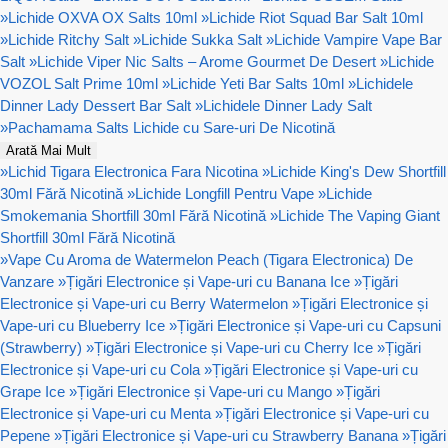
»
Lichide OXVA OX Salts 10ml
»
Lichide Riot Squad Bar Salt 10ml
»
Lichide Ritchy Salt
»
Lichide Sukka Salt
»
Lichide Vampire Vape Bar
Salt
»
Lichide Viper Nic Salts – Arome Gourmet De Desert
»
Lichide
VOZOL Salt Prime 10ml
»
Lichide Yeti Bar Salts 10ml
»
Lichidele
Dinner Lady Dessert Bar Salt
»
Lichidele Dinner Lady Salt
»
Pachamama Salts Lichide cu Sare-uri De Nicotină
Arată Mai Mult
»
Lichid Tigara Electronica Fara Nicotina
»
Lichide King's Dew Shortfill
30ml Fără Nicotină
»
Lichide Longfill Pentru Vape
»
Lichide
Smokemania Shortfill 30ml Fără Nicotină
»
Lichide The Vaping Giant
Shortfill 30ml Fără Nicotină
»
Vape Cu Aroma de Watermelon Peach (Tigara Electronica) De
Vanzare
»
Țigări Electronice și Vape-uri cu Banana Ice
»
Țigări
Electronice și Vape-uri cu Berry Watermelon
»
Țigări Electronice și
Vape-uri cu Blueberry Ice
»
Țigări Electronice și Vape-uri cu Capsuni
(Strawberry)
»
Țigări Electronice și Vape-uri cu Cherry Ice
»
Țigări
Electronice și Vape-uri cu Cola
»
Țigări Electronice și Vape-uri cu
Grape Ice
»
Țigări Electronice și Vape-uri cu Mango
»
Țigări
Electronice și Vape-uri cu Menta
»
Țigări Electronice și Vape-uri cu
Pepene
»
Țigări Electronice și Vape-uri cu Strawberry Banana
»
Țigări