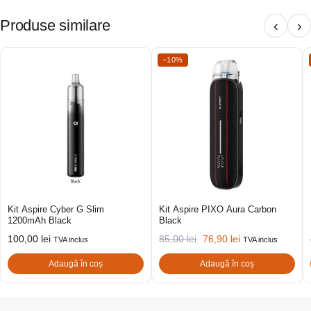
Produse similare
‹
›
−10%
Kit Aspire Cyber G Slim
Kit Aspire PIXO Aura Carbon
1200mAh Black
Black
100,00
lei
85,00
lei
76,90
lei
TVA inclus
TVA inclus
Adaugă în coș
Adaugă în coș