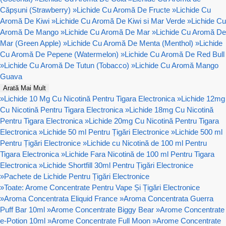
Căpșuni (Strawberry)
»
Lichide Cu Aromă De Fructe
»
Lichide Cu
Aromă De Kiwi
»
Lichide Cu Aromă De Kiwi si Mar Verde
»
Lichide Cu
Aromă De Mango
»
Lichide Cu Aromă De Mar
»
Lichide Cu Aromă De
Mar (Green Apple)
»
Lichide Cu Aromă De Menta (Menthol)
»
Lichide
Cu Aromă De Pepene (Watermelon)
»
Lichide Cu Aromă De Red Bull
»
Lichide Cu Aromă De Tutun (Tobacco)
»
Lichide Cu Aromă Mango
Guava
Arată Mai Mult
»
Lichide 10 Mg Cu Nicotină Pentru Tigara Electronica
»
Lichide 12mg
Cu Nicotină Pentru Tigara Electronica
»
Lichide 18mg Cu Nicotină
Pentru Tigara Electronica
»
Lichide 20mg Cu Nicotină Pentru Tigara
Electronica
»
Lichide 50 ml Pentru Țigări Electronice
»
Lichide 500 ml
Pentru Țigări Electronice
»
Lichide cu Nicotină de 100 ml Pentru
Tigara Electronica
»
Lichide Fara Nicotină de 100 ml Pentru Tigara
Electronica
»
Lichide Shortfill 30ml Pentru Țigări Electronice
»
Pachete de Lichide Pentru Țigări Electronice
»
Toate: Arome Concentrate Pentru Vape Și Țigări Electronice
»
Aroma Concentrata Eliquid France
»
Aroma Concentrata Guerra
Puff Bar 10ml
»
Arome Concentrate Biggy Bear
»
Arome Concentrate
e-Potion 10ml
»
Arome Concentrate Full Moon
»
Arome Concentrate