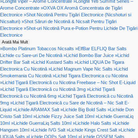
»
Longfill Viper – Arome Concentrate
»
Longfill Yeti Summit Series –
Arome Concentrate
»
OXVA OX Aromă Concentrata de Țigări
Electronice
»
Shot Nicotină Pentru Țigări Electronice (Nicshoturi si
Nicsalturi)
»
Shot Săruri de Nicotină & Nicsalt Pentru Țigări
Electronice
»
Shot-uri Nicotină Pura e-Potion Pentru Lichide De Țigări
Electronice
Arată Mai Mult
»
Bombo Platinum Tobaccos Nicsalts
»
ElfBar ELFLIQ Bar Salts
Lichide cu Sare-uri De Nicotină
»
Lichid Bombo Bar Juice
»
Lichid
Drifter Bar Salt
»
Lichid Kustard Salts
»
Lichid LIQUA De Tigara
Electronica Cu Nicotină
»
Lichid Magnum Vape Nic Salts
»
Lichid
Smokemania Cu Nicotină
»
Lichid Tigara Electronica cu Nicotina
»
Lichid Țigară Electronică cu Nicotina Freebase – Nic Shot E-Liquid
»
Lichid Țigară Electronică cu Nicotină 3mg
»
Lichid Țigară
Electronică cu Nicotină 6mg
»
Lichid Țigară Electronică cu Nicotină
9mg
»
Lichid Țigară Electronică cu Sare de Nicotină – Nic Salt E-
Liquid
»
Lichide ARAMAX Salt
»
Lichide Big Bold Salts
»
Lichide Don
Cristo Salt 10ml
»
Lichide Fizzy Juice Salt 10ml
»
Lichide GuerraLiq
10ml
»
Lichide GuerraLiq Salts 10ml
»
Lichide Halo Salts
»
Lichide
Hangsen 10ml
»
Lichide IVG Salt
»
Lichide Kings Crest Salt
»
Lichide
LIQUA Salts
»
Lichide OOPs Salt 10ml
»
Lichide OSSEM Salts