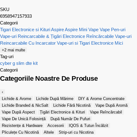
SKU
6958947157933
Categorii
Tigari Electronice si Kituri Aspire
Aspire Mini Vape
Vape Pen-uri
Vape-uri Reincarcabile & Țigări Electronice Reîncărcabile
Vape-uri
Reincarcabile Cu Incarcator
Vape-uri si Tigari Electronice Mici
+2 mai multe
Tag-uri
cyber g slim
dte
kit
Categorii
Categoriile Noastre De Produse
‹
Lichide & Arome
Lichide După Mărime
DIY & Arome Concentrate
Lichide Branded & NicSalt
Lichide Fără Nicotină
Vape După Aromă
Vape După Aspect
Țigări Electronice & Kituri
Vape Reîncărcabil
Vape De Unică Folosință
După Număr De Pufuri
Rezistențe & Hardware
Accesorii
IQOS & Tutun Încălzit
Pliculețe Cu Nicotină
Altele
Strip-uri cu Nicotina