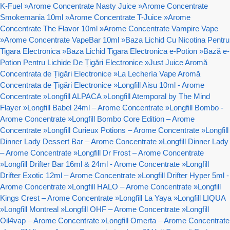
K-Fuel
»
Arome Concentrate Nasty Juice
»
Arome Concentrate
Smokemania 10ml
»
Arome Concentrate T-Juice
»
Arome
Concentrate The Flavor 10ml
»
Arome Concentrate Vampire Vape
»
Arome Concentrate VapeBar 10ml
»
Baza Lichid Cu Nicotina Pentru
Tigara Electronica
»
Baza Lichid Tigara Electronica e-Potion
»
Bază e-
Potion Pentru Lichide De Țigări Electronice
»
Just Juice Aromă
Concentrata de Țigări Electronice
»
La Lechería Vape Aromă
Concentrata de Țigări Electronice
»
Longfill Aisu 10ml - Arome
Concentrate
»
Longfill ALPACA
»
Longfill Atemporal by The Mind
Flayer
»
Longfill Babel 24ml – Arome Concentrate
»
Longfill Bombo -
Arome Concentrate
»
Longfill Bombo Core Edition – Arome
Concentrate
»
Longfill Curieux Potions – Arome Concentrate
»
Longfill
Dinner Lady Dessert Bar – Arome Concentrate
»
Longfill Dinner Lady
– Arome Concentrate
»
Longfill Dr Frost – Arome Concentrate
»
Longfill Drifter Bar 16ml & 24ml - Arome Concentrate
»
Longfill
Drifter Exotic 12ml – Arome Concentrate
»
Longfill Drifter Hyper 5ml -
Arome Concentrate
»
Longfill HALO – Arome Concentrate
»
Longfill
Kings Crest – Arome Concentrate
»
Longfill La Yaya
»
Longfill LIQUA
»
Longfill Montreal
»
Longfill OHF – Arome Concentrate
»
Longfill
Oil4vap – Arome Concentrate
»
Longfill Omerta – Arome Concentrate