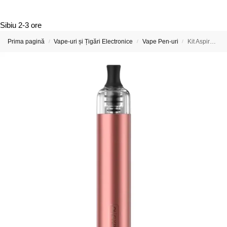
Sibiu
2-3 ore
Prima pagină
Vape-uri și Țigări Electronice
Vape Pen-uri
Kit Aspire Cyber G Slim DTE 3ml 1200mAh Metallic Rose
/
/
/