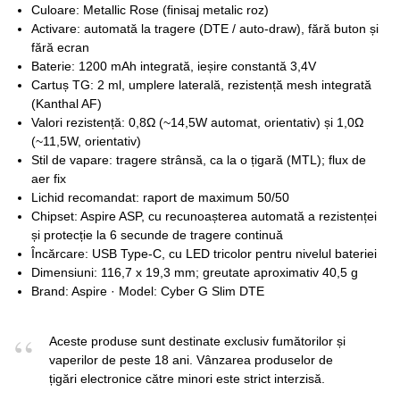
Culoare: Metallic Rose (finisaj metalic roz)
Activare: automată la tragere (DTE / auto-draw), fără buton și
fără ecran
Baterie: 1200 mAh integrată, ieșire constantă 3,4V
Cartuș TG: 2 ml, umplere laterală, rezistență mesh integrată
(Kanthal AF)
Valori rezistență: 0,8Ω (~14,5W automat, orientativ) și 1,0Ω
(~11,5W, orientativ)
Stil de vapare: tragere strânsă, ca la o țigară (MTL); flux de
aer fix
Lichid recomandat: raport de maximum 50/50
Chipset: Aspire ASP, cu recunoașterea automată a rezistenței
și protecție la 6 secunde de tragere continuă
Încărcare: USB Type-C, cu LED tricolor pentru nivelul bateriei
Dimensiuni: 116,7 x 19,3 mm; greutate aproximativ 40,5 g
Brand: Aspire · Model: Cyber G Slim DTE
Aceste produse sunt destinate exclusiv fumătorilor și
vaperilor de peste 18 ani. Vânzarea produselor de
țigări electronice către minori este strict interzisă.