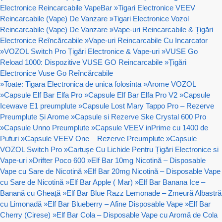
Electronice Reincarcabile VapeBar
»
Tigari Electronice VEEV
Reincarcabile (Vape) De Vanzare
»
Tigari Electronice Vozol
Reincarcabile (Vape) De Vanzare
»
Vape-uri Reincarcabile & Țigări
Electronice Reîncărcabile
»
Vape-uri Reincarcabile Cu Incarcator
»
VOZOL Switch Pro Țigări Electronice & Vape-uri
»
VUSE Go
Reload 1000: Dispozitive VUSE GO Reincarcabile
»
Țigări
Electronice Vuse Go Reîncărcabile
»
Toate: Tigara Electronica de unica folosinta
»
Arome VOZOL
»
Capsule Elf Bar Elfa Pro
»
Capsule Elf Bar Elfa Pro V2
»
Capsule
Icewave E1 preumplute
»
Capsule Lost Mary Tappo Pro – Rezerve
Preumplute Și Arome
»
Capsule si Rezerve Ske Crystal 600 Pro
»
Capsule Unno Preumplute
»
Capsule VEEV inPrime cu 1400 de
Pufuri
»
Capsule VEEV One – Rezerve Preumplute
»
Capsule
VOZOL Switch Pro
»
Cartușe Cu Lichide Pentru Țigări Electronice si
Vape-uri
»
Drifter Poco 600
»
Elf Bar 10mg Nicotină – Disposable
Vape cu Sare de Nicotină
»
Elf Bar 20mg Nicotină – Disposable Vape
cu Sare de Nicotină
»
Elf Bar Apple ( Mar)
»
Elf Bar Banana Ice –
Banană cu Gheață
»
Elf Bar Blue Razz Lemonade – Zmeură Albastră
cu Limonadă
»
Elf Bar Blueberry – Afine Disposable Vape
»
Elf Bar
Cherry (Cirese)
»
Elf Bar Cola – Disposable Vape cu Aromă de Cola