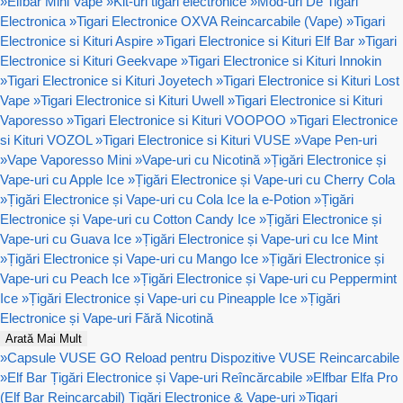
»
Elfbar Mini Vape
»
Kit-uri tigari electronice
»
Mod-uri De Tigari
Electronica
»
Tigari Electronice OXVA Reincarcabile (Vape)
»
Tigari
Electronice si Kituri Aspire
»
Tigari Electronice si Kituri Elf Bar
»
Tigari
Electronice si Kituri Geekvape
»
Tigari Electronice si Kituri Innokin
»
Tigari Electronice si Kituri Joyetech
»
Tigari Electronice si Kituri Lost
Vape
»
Tigari Electronice si Kituri Uwell
»
Tigari Electronice si Kituri
Vaporesso
»
Tigari Electronice si Kituri VOOPOO
»
Tigari Electronice
si Kituri VOZOL
»
Tigari Electronice si Kituri VUSE
»
Vape Pen-uri
»
Vape Vaporesso Mini
»
Vape-uri cu Nicotină
»
Țigări Electronice și
Vape-uri cu Apple Ice
»
Țigări Electronice și Vape-uri cu Cherry Cola
»
Țigări Electronice și Vape-uri cu Cola Ice la e-Potion
»
Țigări
Electronice și Vape-uri cu Cotton Candy Ice
»
Țigări Electronice și
Vape-uri cu Guava Ice
»
Țigări Electronice și Vape-uri cu Ice Mint
»
Țigări Electronice și Vape-uri cu Mango Ice
»
Țigări Electronice și
Vape-uri cu Peach Ice
»
Țigări Electronice și Vape-uri cu Peppermint
Ice
»
Țigări Electronice și Vape-uri cu Pineapple Ice
»
Țigări
Electronice și Vape-uri Fără Nicotină
Arată Mai Mult
»
Capsule VUSE GO Reload pentru Dispozitive VUSE Reincarcabile
»
Elf Bar Țigări Electronice și Vape-uri Reîncărcabile
»
Elfbar Elfa Pro
(Elf Bar Reincarcabil) Țigări Electronice & Vape-uri
»
Tigari