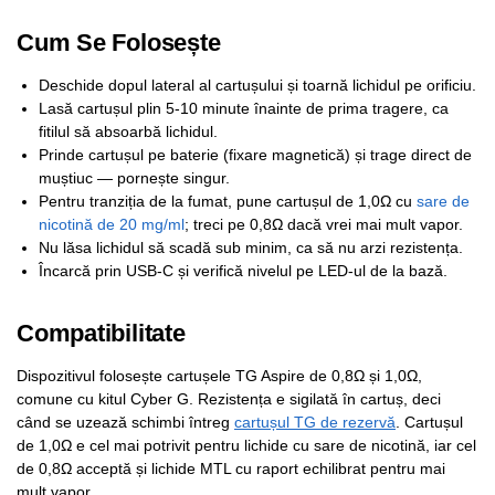
Cum Se Folosește
Deschide dopul lateral al cartușului și toarnă lichidul pe orificiu.
Lasă cartușul plin 5-10 minute înainte de prima tragere, ca
fitilul să absoarbă lichidul.
Prinde cartușul pe baterie (fixare magnetică) și trage direct de
muștiuc — pornește singur.
Pentru tranziția de la fumat, pune cartușul de 1,0Ω cu
sare de
nicotină de 20 mg/ml
; treci pe 0,8Ω dacă vrei mai mult vapor.
Nu lăsa lichidul să scadă sub minim, ca să nu arzi rezistența.
Încarcă prin USB-C și verifică nivelul pe LED-ul de la bază.
Compatibilitate
Dispozitivul folosește cartușele TG Aspire de 0,8Ω și 1,0Ω,
comune cu kitul Cyber G. Rezistența e sigilată în cartuș, deci
când se uzează schimbi întreg
cartușul TG de rezervă
. Cartușul
de 1,0Ω e cel mai potrivit pentru lichide cu sare de nicotină, iar cel
de 0,8Ω acceptă și lichide MTL cu raport echilibrat pentru mai
mult vapor.