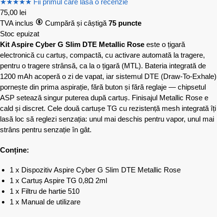
★
★
★
★
★
Fii primul care lasă o recenzie
75,00
lei
TVA inclus
Cumpără și câștigă
75 puncte
Stoc epuizat
Kit Aspire Cyber G Slim DTE Metallic Rose
este o țigară
electronică cu cartuș, compactă, cu activare automată la tragere,
pentru o tragere strânsă, ca la o țigară (MTL). Bateria integrată de
1200 mAh acoperă o zi de vapat, iar sistemul DTE (Draw-To-Exhale)
pornește din prima aspirație, fără buton și fără reglaje — chipsetul
ASP setează singur puterea după cartuș. Finisajul Metallic Rose e
cald și discret. Cele două cartușe TG cu rezistență mesh integrată îți
lasă loc să reglezi senzația: unul mai deschis pentru vapor, unul mai
strâns pentru senzație în gât.
Conține:
1 x Dispozitiv Aspire Cyber G Slim DTE Metallic Rose
1 x Cartuș Aspire TG 0,8Ω 2ml
1 x Filtru de hartie 510
1 x Manual de utilizare