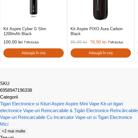
Kit Aspire Cyber G Slim
Kit Aspire PIXO Aura Carbon
1200mAh Black
Black
100,00
lei
85,00
lei
76,90
lei
TVA inclus
TVA inclus
Adaugă în coș
Adaugă în coș
SKU
6958947196338
Categorii
Tigari Electronice si Kituri Aspire
Aspire Mini Vape
Kit-uri tigari
electronice
Vape-uri Reincarcabile & Țigări Electronice Reîncărcabile
Vape-uri Reincarcabile Cu Incarcator
Vape-uri si Tigari Electronice
Mici
+2 mai multe
Tag-uri