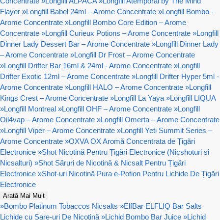
Concentrate
»
Longfill ALPACA
»
Longfill Atemporal by The Mind
Flayer
»
Longfill Babel 24ml – Arome Concentrate
»
Longfill Bombo -
Arome Concentrate
»
Longfill Bombo Core Edition – Arome
Concentrate
»
Longfill Curieux Potions – Arome Concentrate
»
Longfill
Dinner Lady Dessert Bar – Arome Concentrate
»
Longfill Dinner Lady
– Arome Concentrate
»
Longfill Dr Frost – Arome Concentrate
»
Longfill Drifter Bar 16ml & 24ml - Arome Concentrate
»
Longfill
Drifter Exotic 12ml – Arome Concentrate
»
Longfill Drifter Hyper 5ml -
Arome Concentrate
»
Longfill HALO – Arome Concentrate
»
Longfill
Kings Crest – Arome Concentrate
»
Longfill La Yaya
»
Longfill LIQUA
»
Longfill Montreal
»
Longfill OHF – Arome Concentrate
»
Longfill
Oil4vap – Arome Concentrate
»
Longfill Omerta – Arome Concentrate
»
Longfill Viper – Arome Concentrate
»
Longfill Yeti Summit Series –
Arome Concentrate
»
OXVA OX Aromă Concentrata de Țigări
Electronice
»
Shot Nicotină Pentru Țigări Electronice (Nicshoturi si
Nicsalturi)
»
Shot Săruri de Nicotină & Nicsalt Pentru Țigări
Electronice
»
Shot-uri Nicotină Pura e-Potion Pentru Lichide De Țigări
Electronice
Arată Mai Mult
»
Bombo Platinum Tobaccos Nicsalts
»
ElfBar ELFLIQ Bar Salts
Lichide cu Sare-uri De Nicotină
»
Lichid Bombo Bar Juice
»
Lichid