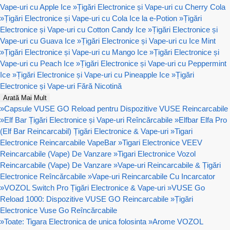
Vape-uri cu Apple Ice
»
Țigări Electronice și Vape-uri cu Cherry Cola
»
Țigări Electronice și Vape-uri cu Cola Ice la e-Potion
»
Țigări
Electronice și Vape-uri cu Cotton Candy Ice
»
Țigări Electronice și
Vape-uri cu Guava Ice
»
Țigări Electronice și Vape-uri cu Ice Mint
»
Țigări Electronice și Vape-uri cu Mango Ice
»
Țigări Electronice și
Vape-uri cu Peach Ice
»
Țigări Electronice și Vape-uri cu Peppermint
Ice
»
Țigări Electronice și Vape-uri cu Pineapple Ice
»
Țigări
Electronice și Vape-uri Fără Nicotină
Arată Mai Mult
»
Capsule VUSE GO Reload pentru Dispozitive VUSE Reincarcabile
»
Elf Bar Țigări Electronice și Vape-uri Reîncărcabile
»
Elfbar Elfa Pro
(Elf Bar Reincarcabil) Țigări Electronice & Vape-uri
»
Tigari
Electronice Reincarcabile VapeBar
»
Tigari Electronice VEEV
Reincarcabile (Vape) De Vanzare
»
Tigari Electronice Vozol
Reincarcabile (Vape) De Vanzare
»
Vape-uri Reincarcabile & Țigări
Electronice Reîncărcabile
»
Vape-uri Reincarcabile Cu Incarcator
»
VOZOL Switch Pro Țigări Electronice & Vape-uri
»
VUSE Go
Reload 1000: Dispozitive VUSE GO Reincarcabile
»
Țigări
Electronice Vuse Go Reîncărcabile
»
Toate: Tigara Electronica de unica folosinta
»
Arome VOZOL