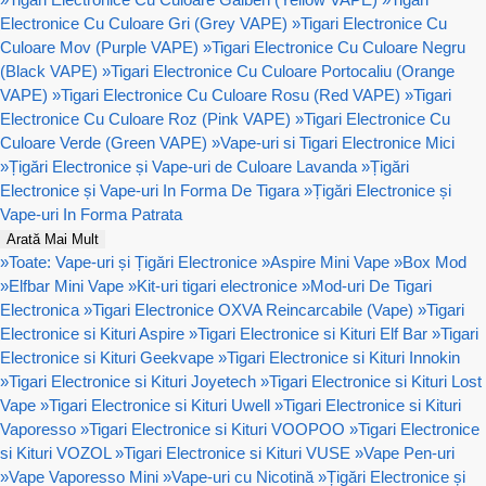
Electronice Cu Culoare Gri (Grey VAPE)
»
Tigari Electronice Cu
Culoare Mov (Purple VAPE)
»
Tigari Electronice Cu Culoare Negru
(Black VAPE)
»
Tigari Electronice Cu Culoare Portocaliu (Orange
VAPE)
»
Tigari Electronice Cu Culoare Rosu (Red VAPE)
»
Tigari
Electronice Cu Culoare Roz (Pink VAPE)
»
Tigari Electronice Cu
Culoare Verde (Green VAPE)
»
Vape-uri si Tigari Electronice Mici
»
Țigări Electronice și Vape-uri de Culoare Lavanda
»
Țigări
Electronice și Vape-uri In Forma De Tigara
»
Țigări Electronice și
Vape-uri In Forma Patrata
Arată Mai Mult
»
Toate: Vape-uri și Țigări Electronice
»
Aspire Mini Vape
»
Box Mod
»
Elfbar Mini Vape
»
Kit-uri tigari electronice
»
Mod-uri De Tigari
Electronica
»
Tigari Electronice OXVA Reincarcabile (Vape)
»
Tigari
Electronice si Kituri Aspire
»
Tigari Electronice si Kituri Elf Bar
»
Tigari
Electronice si Kituri Geekvape
»
Tigari Electronice si Kituri Innokin
»
Tigari Electronice si Kituri Joyetech
»
Tigari Electronice si Kituri Lost
Vape
»
Tigari Electronice si Kituri Uwell
»
Tigari Electronice si Kituri
Vaporesso
»
Tigari Electronice si Kituri VOOPOO
»
Tigari Electronice
si Kituri VOZOL
»
Tigari Electronice si Kituri VUSE
»
Vape Pen-uri
»
Vape Vaporesso Mini
»
Vape-uri cu Nicotină
»
Țigări Electronice și