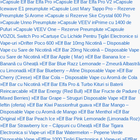
»
Capsule Elf Bar Elfa Pro
»
Capsule Elf Bar Elfa Pro V2
»
Capsule
Icewave E1 preumplute
»
Capsule Lost Mary Tappo Pro – Rezerve
Preumplute Și Arome
»
Capsule si Rezerve Ske Crystal 600 Pro
»
Capsule Unno Preumplute
»
Capsule VEEV inPrime cu 1400 de
Pufuri
»
Capsule VEEV One – Rezerve Preumplute
»
Capsule
VOZOL Switch Pro
»
Cartușe Cu Lichide Pentru Țigări Electronice si
Vape-uri
»
Drifter Poco 600
»
Elf Bar 10mg Nicotină – Disposable
Vape cu Sare de Nicotină
»
Elf Bar 20mg Nicotină – Disposable Vape
cu Sare de Nicotină
»
Elf Bar Apple ( Mar)
»
Elf Bar Banana Ice –
Banană cu Gheață
»
Elf Bar Blue Razz Lemonade – Zmeură Albastră
cu Limonadă
»
Elf Bar Blueberry – Afine Disposable Vape
»
Elf Bar
Cherry (Cirese)
»
Elf Bar Cola – Disposable Vape cu Aromă de Cola
»
Elf Bar cu Nicotină
»
Elf Bar Elfa Pro & Turbo Kituri si Baterii
Reincarcabile
»
Elf Bar Energy (Red Bull)
»
Elf Bar Fructe de Padure (
Mixed Berries)
»
Elf Bar Grape – Struguri Disposable Vape
»
Elf Bar
Ieftin (oferta)
»
Elf Bar Kiwi Passionfruit guava
»
Elf Bar Mango –
Disposable Vape cu Aromă de Mango
»
Elf Bar Menthol
»
Elf Bar
Original
»
Elf Bar Peach Ice
»
Elf Bar Pink Lemonade (Limonada Roz)
»
Elf Bar Strawberry Ice – Căpșuni cu Gheață
»
Elf Bar Tigara
Electronica si Vape-uri
»
Elf Bar Watermelon – Pepene Verde
Disposable Vape
»
ElfBar 1000 Țigări Electronice & Vape-uri
»
ElfBar