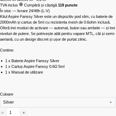
TVA inclus
Cumpără și câștigă
119 puncte
În stoc — livrare 24/48h
(L-V)
Kitul Aspire Fanssy Silver este un dispozitiv pod slim, cu baterie de
2000mAh și cartus de 5ml cu rezistenta mesh de 0.6ohm inclusă.
Oferă trei moduri de activare — automat, buton sau ambele — și trei
niveluri de putere. Se potrivește atât pentru vapare MTL, cât și semi-
aeriană, cu un design discret și ușor de purtat zilnic.
Contine:
1 x Baterie Aspire Fanssy Silver
1 x Cartuș Aspire Fanssy 0.6Ω 5ml
1 x Manual de utilizare
Culoare
−
+