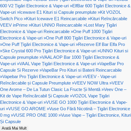
600 V2 Țigări Electronice & Vape-uri
»
ElfBar 600 Țigări Electronice &
Vape-uri
»
Icewave E1 Kituri si Capsule preumplute
»
Kit VOZOL
Switch Pico
»
Kituri Icewave E1 Reincarcabile
»
Kituri Reîncărcabile
VEEV inPrime
»
Kituri UNNO Reincarcabile
»
Lost Mary Țigări
Electronice & Vape-uri Reincarcabile
»
One Puff 1000 Țigări
Electronice & Vape-uri
»
One Puff 800 Țigări Electronice & Vape-uri
»
One Puff Țigări Electronice & Vape-uri
»
Rezerve Elf Bar Elfa Pro
»
Ske Crystal 600 Pro Țigări Electronice & Vape-uri
»
UNNO Kituri si
Capsule preumplute
»
VAAL AOP Bar 1000 Țigări Electronice &
Vape-uri
»
VAAL Vape Țigări Electronice & Vape-uri
»
VapeBar Pro
Capsule Si Rezerve
»
VapeBar Pro Kituri si Baterii Reincarcabile
»
Vapebar Pro Țigări Electronice & Vape-uri
»
VEEV - Vape-uri
Reîncărcabile și Capsule Preumplute
»
VEEV NOW Ultra
»
VEEV
One Arome – De La Tutun Clasic La Fructe Și Mentă
»
Veev One –
Kit de Vape Reîncărcabil Și Capsule
»
VOZOL Vape Țigări
Electronice & Vape-uri
»
VUSE GO 1000 Țigări Electronice & Vape-
uri
»
VUSE GO AROME
»
Vuse Go Fără Nicotină – Țigări Electronice
0 mg
»
VUSE PRO ONE 1000
»
Vuse Vape – Țigări Electronice, Kituri
Și Capsule
Arată Mai Mult