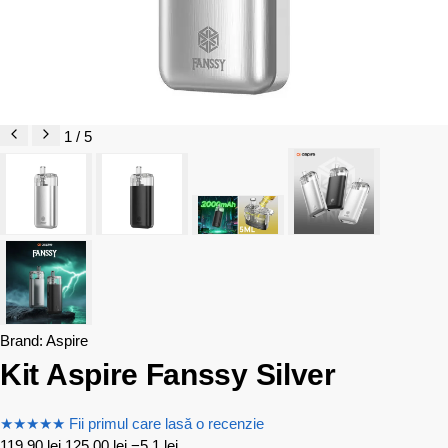
1 / 5
Brand:
Aspire
Kit Aspire Fanssy Silver
★
★
★
★
★
Fii primul care lasă o recenzie
119,90
lei
125,00
lei
−5,1 lei