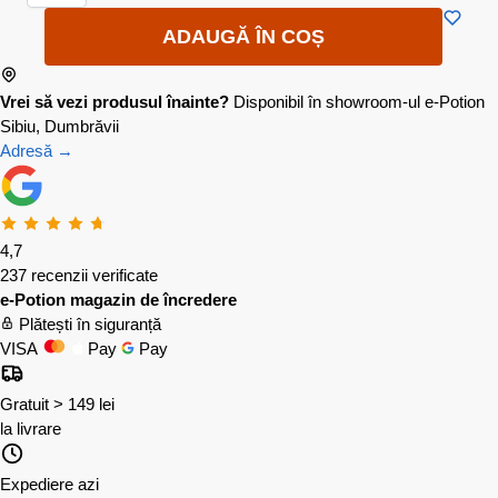
ADAUGĂ ÎN COȘ
Vrei să vezi produsul înainte?
Disponibil în showroom-ul e-Potion
Sibiu, Dumbrăvii
Adresă →
4,7
237 recenzii verificate
e-Potion magazin de încredere
Plătești în siguranță
VISA
Pay
Pay
Gratuit > 149 lei
la livrare
Expediere azi