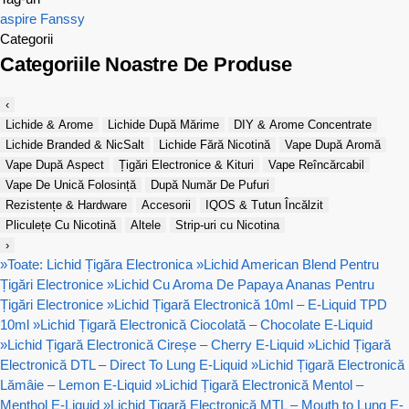
aspire
Fanssy
Categorii
Categoriile Noastre De Produse
‹
Lichide & Arome
Lichide După Mărime
DIY & Arome Concentrate
Lichide Branded & NicSalt
Lichide Fără Nicotină
Vape După Aromă
Vape După Aspect
Țigări Electronice & Kituri
Vape Reîncărcabil
Vape De Unică Folosință
După Număr De Pufuri
Rezistențe & Hardware
Accesorii
IQOS & Tutun Încălzit
Pliculețe Cu Nicotină
Altele
Strip-uri cu Nicotina
›
»
Toate: Lichid Țigăra Electronica
»
Lichid American Blend Pentru
Țigări Electronice
»
Lichid Cu Aroma De Papaya Ananas Pentru
Țigări Electronice
»
Lichid Țigară Electronică 10ml – E-Liquid TPD
10ml
»
Lichid Țigară Electronică Ciocolată – Chocolate E-Liquid
»
Lichid Țigară Electronică Cireșe – Cherry E-Liquid
»
Lichid Țigară
Electronică DTL – Direct To Lung E-Liquid
»
Lichid Țigară Electronică
Lămâie – Lemon E-Liquid
»
Lichid Țigară Electronică Mentol –
Menthol E-Liquid
»
Lichid Țigară Electronică MTL – Mouth to Lung E-