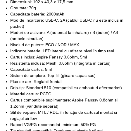
Dimensiuni: 102 x 40,3 x 17,5 mm
Greutate: 70g
Capacitate baterie: 2000mAh
Mod de încărcare: USB-C, 2A (cablul USB-C nu este inclus în
pachet)
Moduri de activare: A (automat la inhalare) / B (buton) / AB
(ambele simultan)
Niveluri de putere: ECO / NOR / MAX
Indicator baterie: LED lateral cu afișare nivel în timp real
Cartus inclus: Aspire Fanssy 0.6ohm, 5ml
Rezistenta inclusă: Mesh, 0.6ohm (integrată în cartus)
Capacitate cartus: 5ml
Sistem de umplere: Top-fill (glisare capac sus)
Flux de aer: Reglabil frontal
Drip-tip: Standard 510 (compatibil cu embouturi aftermarket)
Material cartus: PCTG
Cartuș compatibile suplimentare: Aspire Fanssy 0.8ohm și
1.2ohm (vândute separat)
Stil de vapare: MTL / RDL, în funcție de cartusul montat și
reglajul airflow
Raport VG/PG recomandat: minimum 50% PG
Tip nicotină compatibil: Freebase și nicotină săruri