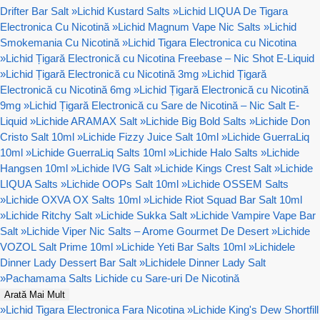
Drifter Bar Salt
»
Lichid Kustard Salts
»
Lichid LIQUA De Tigara
Electronica Cu Nicotină
»
Lichid Magnum Vape Nic Salts
»
Lichid
Smokemania Cu Nicotină
»
Lichid Tigara Electronica cu Nicotina
»
Lichid Țigară Electronică cu Nicotina Freebase – Nic Shot E-Liquid
»
Lichid Țigară Electronică cu Nicotină 3mg
»
Lichid Țigară
Electronică cu Nicotină 6mg
»
Lichid Țigară Electronică cu Nicotină
9mg
»
Lichid Țigară Electronică cu Sare de Nicotină – Nic Salt E-
Liquid
»
Lichide ARAMAX Salt
»
Lichide Big Bold Salts
»
Lichide Don
Cristo Salt 10ml
»
Lichide Fizzy Juice Salt 10ml
»
Lichide GuerraLiq
10ml
»
Lichide GuerraLiq Salts 10ml
»
Lichide Halo Salts
»
Lichide
Hangsen 10ml
»
Lichide IVG Salt
»
Lichide Kings Crest Salt
»
Lichide
LIQUA Salts
»
Lichide OOPs Salt 10ml
»
Lichide OSSEM Salts
»
Lichide OXVA OX Salts 10ml
»
Lichide Riot Squad Bar Salt 10ml
»
Lichide Ritchy Salt
»
Lichide Sukka Salt
»
Lichide Vampire Vape Bar
Salt
»
Lichide Viper Nic Salts – Arome Gourmet De Desert
»
Lichide
VOZOL Salt Prime 10ml
»
Lichide Yeti Bar Salts 10ml
»
Lichidele
Dinner Lady Dessert Bar Salt
»
Lichidele Dinner Lady Salt
»
Pachamama Salts Lichide cu Sare-uri De Nicotină
Arată Mai Mult
»
Lichid Tigara Electronica Fara Nicotina
»
Lichide King's Dew Shortfill