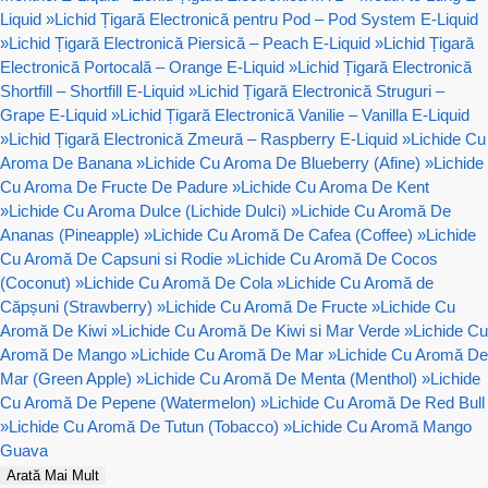
Liquid
»
Lichid Țigară Electronică pentru Pod – Pod System E-Liquid
»
Lichid Țigară Electronică Piersică – Peach E-Liquid
»
Lichid Țigară
Electronică Portocală – Orange E-Liquid
»
Lichid Țigară Electronică
Shortfill – Shortfill E-Liquid
»
Lichid Țigară Electronică Struguri –
Grape E-Liquid
»
Lichid Țigară Electronică Vanilie – Vanilla E-Liquid
»
Lichid Țigară Electronică Zmeură – Raspberry E-Liquid
»
Lichide Cu
Aroma De Banana
»
Lichide Cu Aroma De Blueberry (Afine)
»
Lichide
Cu Aroma De Fructe De Padure
»
Lichide Cu Aroma De Kent
»
Lichide Cu Aroma Dulce (Lichide Dulci)
»
Lichide Cu Aromă De
Ananas (Pineapple)
»
Lichide Cu Aromă De Cafea (Coffee)
»
Lichide
Cu Aromă De Capsuni si Rodie
»
Lichide Cu Aromă De Cocos
(Coconut)
»
Lichide Cu Aromă De Cola
»
Lichide Cu Aromă de
Căpșuni (Strawberry)
»
Lichide Cu Aromă De Fructe
»
Lichide Cu
Aromă De Kiwi
»
Lichide Cu Aromă De Kiwi si Mar Verde
»
Lichide Cu
Aromă De Mango
»
Lichide Cu Aromă De Mar
»
Lichide Cu Aromă De
Mar (Green Apple)
»
Lichide Cu Aromă De Menta (Menthol)
»
Lichide
Cu Aromă De Pepene (Watermelon)
»
Lichide Cu Aromă De Red Bull
»
Lichide Cu Aromă De Tutun (Tobacco)
»
Lichide Cu Aromă Mango
Guava
Arată Mai Mult