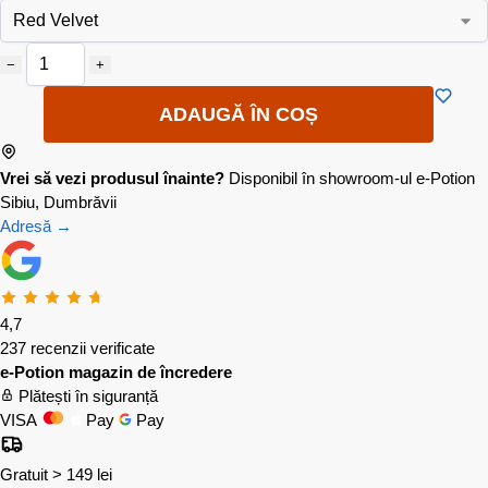
−
+
ADAUGĂ ÎN COȘ
Vrei să vezi produsul înainte?
Disponibil în showroom-ul e-Potion
Sibiu, Dumbrăvii
Adresă →
4,7
237 recenzii verificate
e-Potion magazin de încredere
Plătești în siguranță
VISA
Pay
Pay
Gratuit > 149 lei