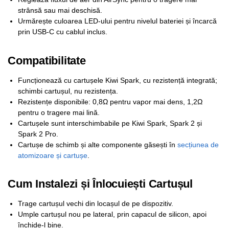
strânsă sau mai deschisă.
Urmărește culoarea LED-ului pentru nivelul bateriei și încarcă
prin USB-C cu cablul inclus.
Compatibilitate
Funcționează cu cartușele Kiwi Spark, cu rezistență integrată;
schimbi cartușul, nu rezistența.
Rezistențe disponibile: 0,8Ω pentru vapor mai dens, 1,2Ω
pentru o tragere mai lină.
Cartușele sunt interschimbabile pe Kiwi Spark, Spark 2 și
Spark 2 Pro.
Cartușe de schimb și alte componente găsești în
secțiunea de
atomizoare și cartușe
.
Cum Instalezi și Înlocuiești Cartușul
Trage cartușul vechi din locașul de pe dispozitiv.
Umple cartușul nou pe lateral, prin capacul de silicon, apoi
închide-l bine.