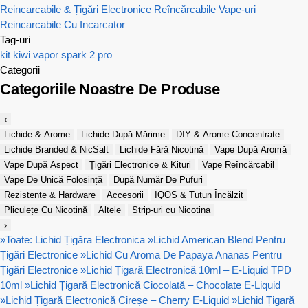
Reincarcabile & Țigări Electronice Reîncărcabile
Vape-uri
Reincarcabile Cu Incarcator
Tag-uri
kit
kiwi vapor
spark 2 pro
Categorii
Categoriile Noastre De Produse
‹
Lichide & Arome
Lichide După Mărime
DIY & Arome Concentrate
Lichide Branded & NicSalt
Lichide Fără Nicotină
Vape După Aromă
Vape După Aspect
Țigări Electronice & Kituri
Vape Reîncărcabil
Vape De Unică Folosință
După Număr De Pufuri
Rezistențe & Hardware
Accesorii
IQOS & Tutun Încălzit
Pliculețe Cu Nicotină
Altele
Strip-uri cu Nicotina
›
»
Toate: Lichid Țigăra Electronica
»
Lichid American Blend Pentru
Țigări Electronice
»
Lichid Cu Aroma De Papaya Ananas Pentru
Țigări Electronice
»
Lichid Țigară Electronică 10ml – E-Liquid TPD
10ml
»
Lichid Țigară Electronică Ciocolată – Chocolate E-Liquid
»
Lichid Țigară Electronică Cireșe – Cherry E-Liquid
»
Lichid Țigară