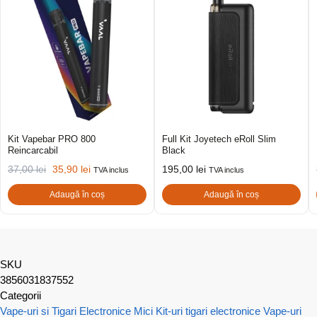
Kit Vapebar PRO 800
Full Kit Joyetech eRoll Slim
Reincarcabil
Black
37,00
lei
35,90
lei
195,00
lei
TVA inclus
TVA inclus
Adaugă în coș
Adaugă în coș
SKU
3856031837552
Categorii
Vape-uri si Tigari Electronice Mici
Kit-uri tigari electronice
Vape-uri