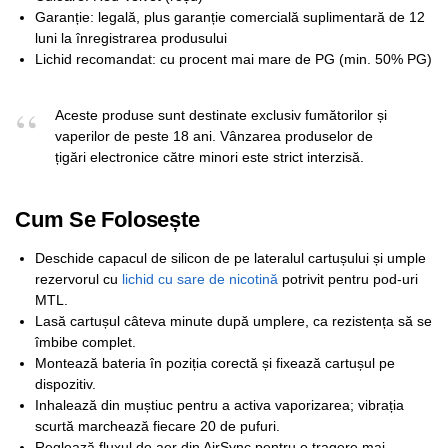
Garanție: legală, plus garanție comercială suplimentară de 12
luni la înregistrarea produsului
Lichid recomandat: cu procent mai mare de PG (min. 50% PG)
Aceste produse sunt destinate exclusiv fumătorilor și
vaperilor de peste 18 ani. Vânzarea produselor de
țigări electronice către minori este strict interzisă.
Cum Se Folosește
Deschide capacul de silicon de pe lateralul cartușului și umple
rezervorul cu
lichid cu sare de nicotină
potrivit pentru pod-uri
MTL.
Lasă cartușul câteva minute după umplere, ca rezistența să se
îmbibe complet.
Montează bateria în poziția corectă și fixează cartușul pe
dispozitiv.
Inhalează din muștiuc pentru a activa vaporizarea; vibrația
scurtă marchează fiecare 20 de pufuri.
Reglează fluxul de aer din AirSync pentru o tragere mai