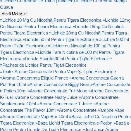
»
Lichide Cu Aromă De Tutun (Tobacco)
»
Lichide Cu Aromă Mango
Guava
Arată Mai Mult
»
Lichide 10 Mg Cu Nicotină Pentru Tigara Electronica
»
Lichide 12mg
Cu Nicotină Pentru Tigara Electronica
»
Lichide 18mg Cu Nicotină
Pentru Tigara Electronica
»
Lichide 20mg Cu Nicotină Pentru Tigara
Electronica
»
Lichide 50 ml Pentru Țigări Electronice
»
Lichide 500 ml
Pentru Țigări Electronice
»
Lichide cu Nicotină de 100 ml Pentru
Tigara Electronica
»
Lichide Fara Nicotină de 100 ml Pentru Tigara
Electronica
»
Lichide Shortfill 30ml Pentru Țigări Electronice
»
Pachete de Lichide Pentru Țigări Electronice
»
Toate: Arome Concentrate Pentru Vape Și Țigări Electronice
»
Aroma Concentrata Eliquid France
»
Aroma Concentrata Guerra
Puff Bar 10ml
»
Arome Concentrate Biggy Bear
»
Arome Concentrate
e-Potion 10ml
»
Arome Concentrate Full Moon
»
Arome Concentrate
K-Fuel
»
Arome Concentrate Nasty Juice
»
Arome Concentrate
Smokemania 10ml
»
Arome Concentrate T-Juice
»
Arome
Concentrate The Flavor 10ml
»
Arome Concentrate Vampire Vape
»
Arome Concentrate VapeBar 10ml
»
Baza Lichid Cu Nicotina Pentru
Tigara Electronica
»
Baza Lichid Tigara Electronica e-Potion
»
Bază e-
Potion Pentru Lichide De Țigări Electronice
»
Just Juice Aromă