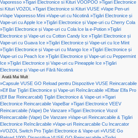
Vaporesso
»
Tigari Electronice si Kituri VOOPOO
»
Tigari Electronice
si Kituri VOZOL
»
Tigari Electronice si Kituri VUSE
»
Vape Pen-uri
»
Vape Vaporesso Mini
»
Vape-uri cu Nicotină
»
Țigări Electronice și
Vape-uri cu Apple Ice
»
Țigări Electronice și Vape-uri cu Cherry Cola
»
Țigări Electronice și Vape-uri cu Cola Ice la e-Potion
»
Țigări
Electronice și Vape-uri cu Cotton Candy Ice
»
Țigări Electronice și
Vape-uri cu Guava Ice
»
Țigări Electronice și Vape-uri cu Ice Mint
»
Țigări Electronice și Vape-uri cu Mango Ice
»
Țigări Electronice și
Vape-uri cu Peach Ice
»
Țigări Electronice și Vape-uri cu Peppermint
Ice
»
Țigări Electronice și Vape-uri cu Pineapple Ice
»
Țigări
Electronice și Vape-uri Fără Nicotină
Arată Mai Mult
»
Capsule VUSE GO Reload pentru Dispozitive VUSE Reincarcabile
»
Elf Bar Țigări Electronice și Vape-uri Reîncărcabile
»
Elfbar Elfa Pro
(Elf Bar Reincarcabil) Țigări Electronice & Vape-uri
»
Tigari
Electronice Reincarcabile VapeBar
»
Tigari Electronice VEEV
Reincarcabile (Vape) De Vanzare
»
Tigari Electronice Vozol
Reincarcabile (Vape) De Vanzare
»
Vape-uri Reincarcabile & Țigări
Electronice Reîncărcabile
»
Vape-uri Reincarcabile Cu Incarcator
»
VOZOL Switch Pro Țigări Electronice & Vape-uri
»
VUSE Go
Reload 1000: Dispozitive VUSE GO Reincarcabile
»
Țigări