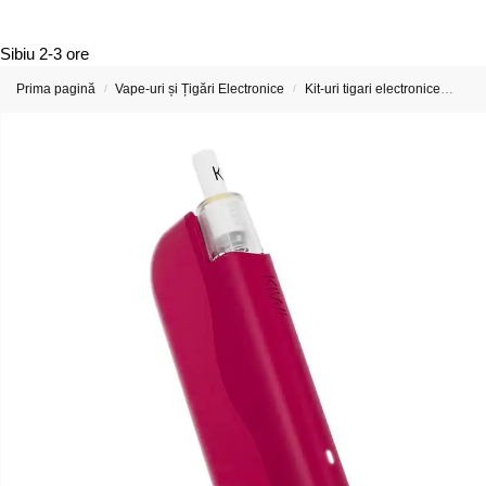
Sibiu
2-3 ore
Prima pagină
Vape-uri și Țigări Electronice
Kit-uri tigari electronice
Kit 
/
/