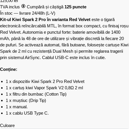
125,00
lei
TVA inclus
Cumpără și câștigă
125 puncte
În stoc — livrare 24/48h
(L-V)
Kit-ul Kiwi Spark 2 Pro în varianta Red Velvet
este o țigară
electronică reîncărcabilă MTL, în format box compact, cu finisaj roșu
Red Velvet. Autonomia e punctul forte: baterie amovibilă de 1400
mAh, până la 48 de ore de utilizare și vibrație discretă la fiecare 20
de pufuri. Se activează automat, fără butoane, folosește cartușe Kiwi
Spark de 2 ml cu rezistență Dual Mesh și permite reglarea tragerii
prin sistemul AirSync. Cablul USB-C este inclus în cutie.
Conține:
1 x dispozitiv Kiwi Spark 2 Pro Red Velvet
1 x cartuș kiwi Vapor Spark V2 0,8Ω 2 ml
1 x filtru din bumbac (Cotton Tip)
1 x muștiuc (Drip Tip)
1 x manual.
1 x cablu USB Type C.
Culoare