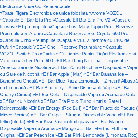
Electronice Vuse Go Reîncărcabile
»
Toate: Tigara Electronica de unica folosinta
»
Arome VOZOL
»
Capsule Elf Bar Elfa Pro
»
Capsule Elf Bar Elfa Pro V2
»
Capsule
Icewave E1 preumplute
»
Capsule Lost Mary Tappo Pro – Rezerve
Preumplute Și Arome
»
Capsule si Rezerve Ske Crystal 600 Pro
»
Capsule Unno Preumplute
»
Capsule VEEV inPrime cu 1400 de
Pufuri
»
Capsule VEEV One – Rezerve Preumplute
»
Capsule
VOZOL Switch Pro
»
Cartușe Cu Lichide Pentru Țigări Electronice si
Vape-uri
»
Drifter Poco 600
»
Elf Bar 10mg Nicotină – Disposable
Vape cu Sare de Nicotină
»
Elf Bar 20mg Nicotină – Disposable Vape
cu Sare de Nicotină
»
Elf Bar Apple ( Mar)
»
Elf Bar Banana Ice –
Banană cu Gheață
»
Elf Bar Blue Razz Lemonade – Zmeură Albastră
cu Limonadă
»
Elf Bar Blueberry – Afine Disposable Vape
»
Elf Bar
Cherry (Cirese)
»
Elf Bar Cola – Disposable Vape cu Aromă de Cola
»
Elf Bar cu Nicotină
»
Elf Bar Elfa Pro & Turbo Kituri si Baterii
Reincarcabile
»
Elf Bar Energy (Red Bull)
»
Elf Bar Fructe de Padure (
Mixed Berries)
»
Elf Bar Grape – Struguri Disposable Vape
»
Elf Bar
Ieftin (oferta)
»
Elf Bar Kiwi Passionfruit guava
»
Elf Bar Mango –
Disposable Vape cu Aromă de Mango
»
Elf Bar Menthol
»
Elf Bar
Original
»
Elf Bar Peach Ice
»
Elf Bar Pink Lemonade (Limonada Roz)