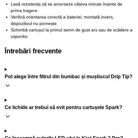
Lasă rezistența să se amorseze câteva minute înainte de
prima tragere.
Verifică orientarea corectă a bateriei; montată invers,
dispozitivul nu pornește.
Schimbă cartușul la primul semn de gust ars sau de scădere a
vaporilor.
Întrebări frecvente
Pot alege între filtrul din bumbac și muștiucul Drip Tip?
Ce lichide ar trebui să evit pentru cartușele Spark?
Ce înseamnă culorile LED-ului la Kiwi Spark 2 Pro?