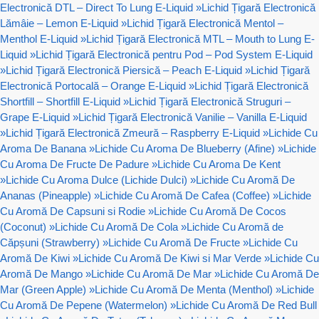
Electronică DTL – Direct To Lung E-Liquid
»
Lichid Țigară Electronică
Lămâie – Lemon E-Liquid
»
Lichid Țigară Electronică Mentol –
Menthol E-Liquid
»
Lichid Țigară Electronică MTL – Mouth to Lung E-
Liquid
»
Lichid Țigară Electronică pentru Pod – Pod System E-Liquid
»
Lichid Țigară Electronică Piersică – Peach E-Liquid
»
Lichid Țigară
Electronică Portocală – Orange E-Liquid
»
Lichid Țigară Electronică
Shortfill – Shortfill E-Liquid
»
Lichid Țigară Electronică Struguri –
Grape E-Liquid
»
Lichid Țigară Electronică Vanilie – Vanilla E-Liquid
»
Lichid Țigară Electronică Zmeură – Raspberry E-Liquid
»
Lichide Cu
Aroma De Banana
»
Lichide Cu Aroma De Blueberry (Afine)
»
Lichide
Cu Aroma De Fructe De Padure
»
Lichide Cu Aroma De Kent
»
Lichide Cu Aroma Dulce (Lichide Dulci)
»
Lichide Cu Aromă De
Ananas (Pineapple)
»
Lichide Cu Aromă De Cafea (Coffee)
»
Lichide
Cu Aromă De Capsuni si Rodie
»
Lichide Cu Aromă De Cocos
(Coconut)
»
Lichide Cu Aromă De Cola
»
Lichide Cu Aromă de
Căpșuni (Strawberry)
»
Lichide Cu Aromă De Fructe
»
Lichide Cu
Aromă De Kiwi
»
Lichide Cu Aromă De Kiwi si Mar Verde
»
Lichide Cu
Aromă De Mango
»
Lichide Cu Aromă De Mar
»
Lichide Cu Aromă De
Mar (Green Apple)
»
Lichide Cu Aromă De Menta (Menthol)
»
Lichide
Cu Aromă De Pepene (Watermelon)
»
Lichide Cu Aromă De Red Bull