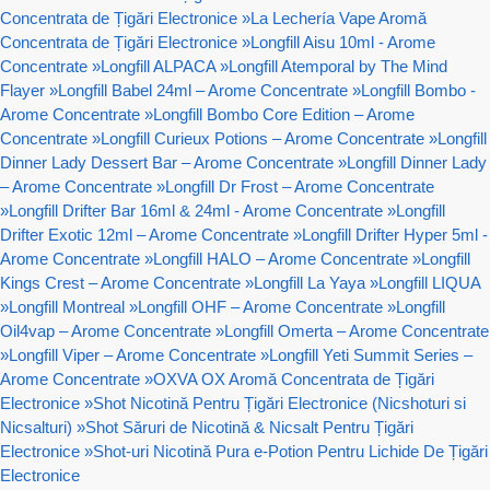
Concentrata de Țigări Electronice
»
La Lechería Vape Aromă
Concentrata de Țigări Electronice
»
Longfill Aisu 10ml - Arome
Concentrate
»
Longfill ALPACA
»
Longfill Atemporal by The Mind
Flayer
»
Longfill Babel 24ml – Arome Concentrate
»
Longfill Bombo -
Arome Concentrate
»
Longfill Bombo Core Edition – Arome
Concentrate
»
Longfill Curieux Potions – Arome Concentrate
»
Longfill
Dinner Lady Dessert Bar – Arome Concentrate
»
Longfill Dinner Lady
– Arome Concentrate
»
Longfill Dr Frost – Arome Concentrate
»
Longfill Drifter Bar 16ml & 24ml - Arome Concentrate
»
Longfill
Drifter Exotic 12ml – Arome Concentrate
»
Longfill Drifter Hyper 5ml -
Arome Concentrate
»
Longfill HALO – Arome Concentrate
»
Longfill
Kings Crest – Arome Concentrate
»
Longfill La Yaya
»
Longfill LIQUA
»
Longfill Montreal
»
Longfill OHF – Arome Concentrate
»
Longfill
Oil4vap – Arome Concentrate
»
Longfill Omerta – Arome Concentrate
»
Longfill Viper – Arome Concentrate
»
Longfill Yeti Summit Series –
Arome Concentrate
»
OXVA OX Aromă Concentrata de Țigări
Electronice
»
Shot Nicotină Pentru Țigări Electronice (Nicshoturi si
Nicsalturi)
»
Shot Săruri de Nicotină & Nicsalt Pentru Țigări
Electronice
»
Shot-uri Nicotină Pura e-Potion Pentru Lichide De Țigări
Electronice