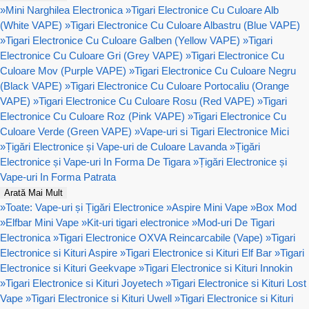
»
Mini Narghilea Electronica
»
Tigari Electronice Cu Culoare Alb
(White VAPE)
»
Tigari Electronice Cu Culoare Albastru (Blue VAPE)
»
Tigari Electronice Cu Culoare Galben (Yellow VAPE)
»
Tigari
Electronice Cu Culoare Gri (Grey VAPE)
»
Tigari Electronice Cu
Culoare Mov (Purple VAPE)
»
Tigari Electronice Cu Culoare Negru
(Black VAPE)
»
Tigari Electronice Cu Culoare Portocaliu (Orange
VAPE)
»
Tigari Electronice Cu Culoare Rosu (Red VAPE)
»
Tigari
Electronice Cu Culoare Roz (Pink VAPE)
»
Tigari Electronice Cu
Culoare Verde (Green VAPE)
»
Vape-uri si Tigari Electronice Mici
»
Țigări Electronice și Vape-uri de Culoare Lavanda
»
Țigări
Electronice și Vape-uri In Forma De Tigara
»
Țigări Electronice și
Vape-uri In Forma Patrata
Arată Mai Mult
»
Toate: Vape-uri și Țigări Electronice
»
Aspire Mini Vape
»
Box Mod
»
Elfbar Mini Vape
»
Kit-uri tigari electronice
»
Mod-uri De Tigari
Electronica
»
Tigari Electronice OXVA Reincarcabile (Vape)
»
Tigari
Electronice si Kituri Aspire
»
Tigari Electronice si Kituri Elf Bar
»
Tigari
Electronice si Kituri Geekvape
»
Tigari Electronice si Kituri Innokin
»
Tigari Electronice si Kituri Joyetech
»
Tigari Electronice si Kituri Lost
Vape
»
Tigari Electronice si Kituri Uwell
»
Tigari Electronice si Kituri