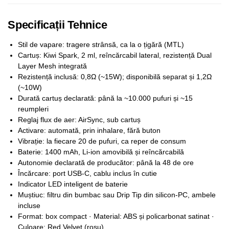
Specificații Tehnice
Stil de vapare: tragere strânsă, ca la o țigără (MTL)
Cartuș: Kiwi Spark, 2 ml, reîncărcabil lateral, rezistență Dual
Layer Mesh integrată
Rezistență inclusă: 0,8Ω (~15W); disponibilă separat și 1,2Ω
(~10W)
Durată cartuș declarată: până la ~10.000 pufuri și ~15
reumpleri
Reglaj flux de aer: AirSync, sub cartuș
Activare: automată, prin inhalare, fără buton
Vibrație: la fiecare 20 de pufuri, ca reper de consum
Baterie: 1400 mAh, Li-ion amovibilă și reîncărcabilă
Autonomie declarată de producător: până la 48 de ore
Încărcare: port USB-C, cablu inclus în cutie
Indicator LED inteligent de baterie
Muștiuc: filtru din bumbac sau Drip Tip din silicon-PC, ambele
incluse
Format: box compact · Material: ABS și policarbonat satinat ·
Culoare: Red Velvet (roșu)