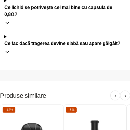
Ce lichid se potrivește cel mai bine cu capsula de
0,8Ω?
Ce fac dacă tragerea devine slabă sau apare gâlgâit?
Produse similare
‹
›
−12%
−5%