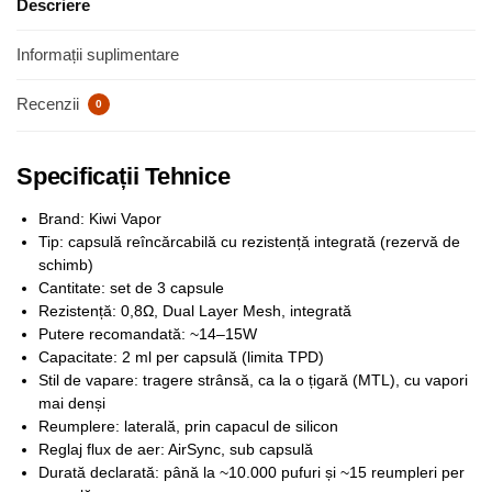
Descriere
Informații suplimentare
Recenzii
0
Specificații Tehnice
Brand: Kiwi Vapor
Tip: capsulă reîncărcabilă cu rezistență integrată (rezervă de
schimb)
Cantitate: set de 3 capsule
Rezistență: 0,8Ω, Dual Layer Mesh, integrată
Putere recomandată: ~14–15W
Capacitate: 2 ml per capsulă (limita TPD)
Stil de vapare: tragere strânsă, ca la o țigară (MTL), cu vapori
mai denși
Reumplere: laterală, prin capacul de silicon
Reglaj flux de aer: AirSync, sub capsulă
Durată declarată: până la ~10.000 pufuri și ~15 reumpleri per