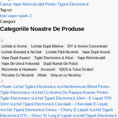
Cartuș Vape Reîncărcabil Pentru Țigară Electronică
Tag-uri
kiwi vapor
spark 2
Categorii
Categoriile Noastre De Produse
‹
Lichide & Arome
Lichide După Mărime
DIY & Arome Concentrate
Lichide Branded & NicSalt
Lichide Fără Nicotină
Vape După Aromă
Vape După Aspect
Țigări Electronice & Kituri
Vape Reîncărcabil
Vape De Unică Folosință
După Număr De Pufuri
Rezistențe & Hardware
Accesorii
IQOS & Tutun Încălzit
Pliculețe Cu Nicotină
Altele
Strip-uri cu Nicotina
›
»
Toate: Lichid Țigăra Electronica
»
Lichid American Blend Pentru
Țigări Electronice
»
Lichid Cu Aroma De Papaya Ananas Pentru
Țigări Electronice
»
Lichid Țigară Electronică 10ml – E-Liquid TPD
10ml
»
Lichid Țigară Electronică Ciocolată – Chocolate E-Liquid
»
Lichid Țigară Electronică Cireșe – Cherry E-Liquid
»
Lichid Țigară
Electronică DTL – Direct To Lung E-Liquid
»
Lichid Țigară Electronică