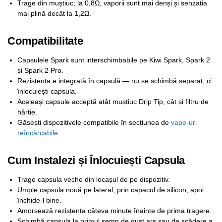
Trage din muștiuc; la 0,8Ω, vaporii sunt mai denși și senzația
mai plină decât la 1,2Ω.
Compatibilitate
Capsulele Spark sunt interschimbabile pe Kiwi Spark, Spark 2
și Spark 2 Pro.
Rezistența e integrată în capsulă — nu se schimbă separat, ci
înlocuiești capsula.
Aceleași capsule acceptă atât muștiuc Drip Tip, cât și filtru de
hârtie.
Găsești dispozitivele compatibile în secțiunea de
vape-uri
reîncărcabile
.
Cum Instalezi și Înlocuiești Capsula
Trage capsula veche din locașul de pe dispozitiv.
Umple capsula nouă pe lateral, prin capacul de silicon, apoi
închide-l bine.
Amorsează rezistența câteva minute înainte de prima tragere.
Schimbă capsula la primul semn de gust ars sau de scădere a