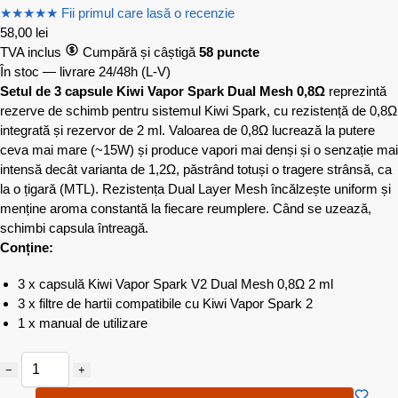
★
★
★
★
★
Fii primul care lasă o recenzie
58,00
lei
TVA inclus
Cumpără și câștigă
58 puncte
În stoc — livrare 24/48h
(L-V)
Setul de 3 capsule Kiwi Vapor Spark Dual Mesh 0,8Ω
reprezintă
rezerve de schimb pentru sistemul Kiwi Spark, cu rezistență de 0,8Ω
integrată și rezervor de 2 ml. Valoarea de 0,8Ω lucrează la putere
ceva mai mare (~15W) și produce vapori mai denși și o senzație mai
intensă decât varianta de 1,2Ω, păstrând totuși o tragere strânsă, ca
la o țigară (MTL). Rezistența Dual Layer Mesh încălzește uniform și
menține aroma constantă la fiecare reumplere. Când se uzează,
schimbi capsula întreagă.
Conține:
3 x capsulă Kiwi Vapor Spark V2 Dual Mesh 0,8Ω 2 ml
3 x filtre de hartii compatibile cu Kiwi Vapor Spark 2
1 x manual de utilizare
−
+