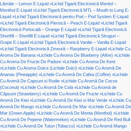
Lămâie – Lemon E-Liquid
»
Lichid Țigară Electronică Mentol –
Menthol E-Liquid
»
Lichid Țigară Electronică MTL – Mouth to Lung E-
Liquid
»
Lichid Țigară Electronică pentru Pod – Pod System E-Liquid
»
Lichid Țigară Electronică Piersică – Peach E-Liquid
»
Lichid Țigară
Electronică Portocală – Orange E-Liquid
»
Lichid Țigară Electronică
Shortfill – Shortfill E-Liquid
»
Lichid Țigară Electronică Struguri –
Grape E-Liquid
»
Lichid Țigară Electronică Vanilie – Vanilla E-Liquid
»
Lichid Țigară Electronică Zmeură – Raspberry E-Liquid
»
Lichide Cu
Aroma De Banana
»
Lichide Cu Aroma De Blueberry (Afine)
»
Lichide
Cu Aroma De Fructe De Padure
»
Lichide Cu Aroma De Kent
»
Lichide Cu Aroma Dulce (Lichide Dulci)
»
Lichide Cu Aromă De
Ananas (Pineapple)
»
Lichide Cu Aromă De Cafea (Coffee)
»
Lichide
Cu Aromă De Capsuni si Rodie
»
Lichide Cu Aromă De Cocos
(Coconut)
»
Lichide Cu Aromă De Cola
»
Lichide Cu Aromă de
Căpșuni (Strawberry)
»
Lichide Cu Aromă De Fructe
»
Lichide Cu
Aromă De Kiwi
»
Lichide Cu Aromă De Kiwi si Mar Verde
»
Lichide Cu
Aromă De Mango
»
Lichide Cu Aromă De Mar
»
Lichide Cu Aromă De
Mar (Green Apple)
»
Lichide Cu Aromă De Menta (Menthol)
»
Lichide
Cu Aromă De Pepene (Watermelon)
»
Lichide Cu Aromă De Red Bull
»
Lichide Cu Aromă De Tutun (Tobacco)
»
Lichide Cu Aromă Mango