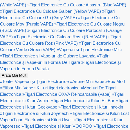
(White VAPE)
»
Tigari Electronice Cu Culoare Albastru (Blue VAPE)
»
Tigari Electronice Cu Culoare Galben (Yellow VAPE)
»
Tigari
Electronice Cu Culoare Gri (Grey VAPE)
»
Tigari Electronice Cu
Culoare Mov (Purple VAPE)
»
Tigari Electronice Cu Culoare Negru
(Black VAPE)
»
Tigari Electronice Cu Culoare Portocaliu (Orange
VAPE)
»
Tigari Electronice Cu Culoare Rosu (Red VAPE)
»
Tigari
Electronice Cu Culoare Roz (Pink VAPE)
»
Tigari Electronice Cu
Culoare Verde (Green VAPE)
»
Vape-uri si Tigari Electronice Mici
»
Țigări Electronice și Vape-uri de Culoare Lavanda
»
Țigări
Electronice și Vape-uri In Forma De Tigara
»
Țigări Electronice și
Vape-uri In Forma Patrata
Arată Mai Mult
»
Toate: Vape-uri și Țigări Electronice
»
Aspire Mini Vape
»
Box Mod
»
Elfbar Mini Vape
»
Kit-uri tigari electronice
»
Mod-uri De Tigari
Electronica
»
Tigari Electronice OXVA Reincarcabile (Vape)
»
Tigari
Electronice si Kituri Aspire
»
Tigari Electronice si Kituri Elf Bar
»
Tigari
Electronice si Kituri Geekvape
»
Tigari Electronice si Kituri Innokin
»
Tigari Electronice si Kituri Joyetech
»
Tigari Electronice si Kituri Lost
Vape
»
Tigari Electronice si Kituri Uwell
»
Tigari Electronice si Kituri
Vaporesso
»
Tigari Electronice si Kituri VOOPOO
»
Tigari Electronice