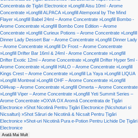
Concentrata de Țigări Electronice
»
Longfill Aisu 10ml - Arome
Concentrate
»
Longfill ALPACA
»
Longfill Atemporal by The Mind
Flayer
»
Longfill Babel 24ml – Arome Concentrate
»
Longfill Bombo -
Arome Concentrate
»
Longfill Bombo Core Edition – Arome
Concentrate
»
Longfill Curieux Potions – Arome Concentrate
»
Longfill
Dinner Lady Dessert Bar – Arome Concentrate
»
Longfill Dinner Lady
– Arome Concentrate
»
Longfill Dr Frost – Arome Concentrate
»
Longfill Drifter Bar 16ml & 24ml - Arome Concentrate
»
Longfill
Drifter Exotic 12ml – Arome Concentrate
»
Longfill Drifter Hyper 5ml -
Arome Concentrate
»
Longfill HALO – Arome Concentrate
»
Longfill
Kings Crest – Arome Concentrate
»
Longfill La Yaya
»
Longfill LIQUA
»
Longfill Montreal
»
Longfill OHF – Arome Concentrate
»
Longfill
Oil4vap – Arome Concentrate
»
Longfill Omerta – Arome Concentrate
»
Longfill Viper – Arome Concentrate
»
Longfill Yeti Summit Series –
Arome Concentrate
»
OXVA OX Aromă Concentrata de Țigări
Electronice
»
Shot Nicotină Pentru Țigări Electronice (Nicshoturi si
Nicsalturi)
»
Shot Săruri de Nicotină & Nicsalt Pentru Țigări
Electronice
»
Shot-uri Nicotină Pura e-Potion Pentru Lichide De Țigări
Electronice
Arată Mai Mult