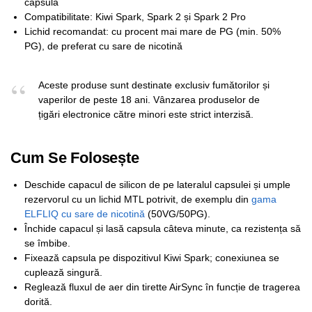
capsulă
Compatibilitate: Kiwi Spark, Spark 2 și Spark 2 Pro
Lichid recomandat: cu procent mai mare de PG (min. 50%
PG), de preferat cu sare de nicotină
Aceste produse sunt destinate exclusiv fumătorilor și
vaperilor de peste 18 ani. Vânzarea produselor de
țigări electronice către minori este strict interzisă.
Cum Se Folosește
Deschide capacul de silicon de pe lateralul capsulei și umple
rezervorul cu un lichid MTL potrivit, de exemplu din
gama
ELFLIQ cu sare de nicotină
(50VG/50PG).
Închide capacul și lasă capsula câteva minute, ca rezistența să
se îmbibe.
Fixează capsula pe dispozitivul Kiwi Spark; conexiunea se
cuplează singură.
Reglează fluxul de aer din tirette AirSync în funcție de tragerea
dorită.