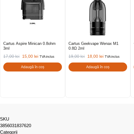
Cartus Aspire Minican 0.8ohm
Cartus Geekvape Wenax M1
3ml
0.8Ω 2ml
17,00
lei
15,00
lei
19,00
lei
18,00
lei
TVA inclus
TVA inclus
Adaugă în coș
Adaugă în coș
SKU
3856031837620
Categorii