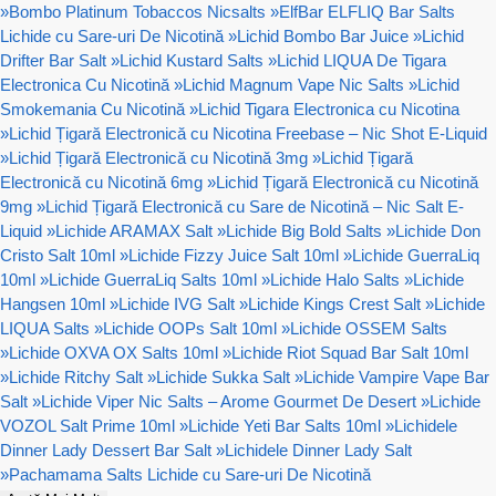
»
Bombo Platinum Tobaccos Nicsalts
»
ElfBar ELFLIQ Bar Salts
Lichide cu Sare-uri De Nicotină
»
Lichid Bombo Bar Juice
»
Lichid
Drifter Bar Salt
»
Lichid Kustard Salts
»
Lichid LIQUA De Tigara
Electronica Cu Nicotină
»
Lichid Magnum Vape Nic Salts
»
Lichid
Smokemania Cu Nicotină
»
Lichid Tigara Electronica cu Nicotina
»
Lichid Țigară Electronică cu Nicotina Freebase – Nic Shot E-Liquid
»
Lichid Țigară Electronică cu Nicotină 3mg
»
Lichid Țigară
Electronică cu Nicotină 6mg
»
Lichid Țigară Electronică cu Nicotină
9mg
»
Lichid Țigară Electronică cu Sare de Nicotină – Nic Salt E-
Liquid
»
Lichide ARAMAX Salt
»
Lichide Big Bold Salts
»
Lichide Don
Cristo Salt 10ml
»
Lichide Fizzy Juice Salt 10ml
»
Lichide GuerraLiq
10ml
»
Lichide GuerraLiq Salts 10ml
»
Lichide Halo Salts
»
Lichide
Hangsen 10ml
»
Lichide IVG Salt
»
Lichide Kings Crest Salt
»
Lichide
LIQUA Salts
»
Lichide OOPs Salt 10ml
»
Lichide OSSEM Salts
»
Lichide OXVA OX Salts 10ml
»
Lichide Riot Squad Bar Salt 10ml
»
Lichide Ritchy Salt
»
Lichide Sukka Salt
»
Lichide Vampire Vape Bar
Salt
»
Lichide Viper Nic Salts – Arome Gourmet De Desert
»
Lichide
VOZOL Salt Prime 10ml
»
Lichide Yeti Bar Salts 10ml
»
Lichidele
Dinner Lady Dessert Bar Salt
»
Lichidele Dinner Lady Salt
»
Pachamama Salts Lichide cu Sare-uri De Nicotină