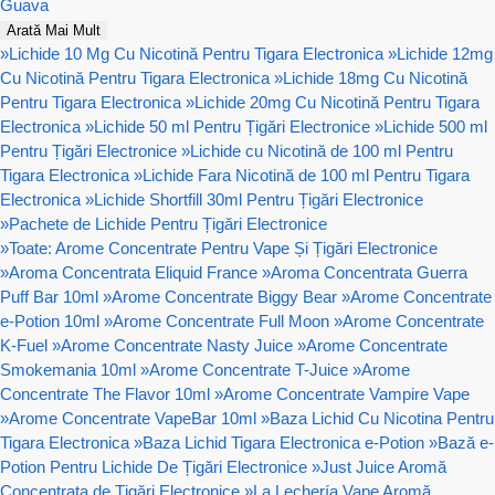
Guava
Arată Mai Mult
»
Lichide 10 Mg Cu Nicotină Pentru Tigara Electronica
»
Lichide 12mg
Cu Nicotină Pentru Tigara Electronica
»
Lichide 18mg Cu Nicotină
Pentru Tigara Electronica
»
Lichide 20mg Cu Nicotină Pentru Tigara
Electronica
»
Lichide 50 ml Pentru Țigări Electronice
»
Lichide 500 ml
Pentru Țigări Electronice
»
Lichide cu Nicotină de 100 ml Pentru
Tigara Electronica
»
Lichide Fara Nicotină de 100 ml Pentru Tigara
Electronica
»
Lichide Shortfill 30ml Pentru Țigări Electronice
»
Pachete de Lichide Pentru Țigări Electronice
»
Toate: Arome Concentrate Pentru Vape Și Țigări Electronice
»
Aroma Concentrata Eliquid France
»
Aroma Concentrata Guerra
Puff Bar 10ml
»
Arome Concentrate Biggy Bear
»
Arome Concentrate
e-Potion 10ml
»
Arome Concentrate Full Moon
»
Arome Concentrate
K-Fuel
»
Arome Concentrate Nasty Juice
»
Arome Concentrate
Smokemania 10ml
»
Arome Concentrate T-Juice
»
Arome
Concentrate The Flavor 10ml
»
Arome Concentrate Vampire Vape
»
Arome Concentrate VapeBar 10ml
»
Baza Lichid Cu Nicotina Pentru
Tigara Electronica
»
Baza Lichid Tigara Electronica e-Potion
»
Bază e-
Potion Pentru Lichide De Țigări Electronice
»
Just Juice Aromă
Concentrata de Țigări Electronice
»
La Lechería Vape Aromă