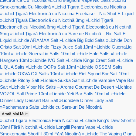
Electronica Cu Nicotină
»
Lichid Magnum Vape Nic Salts
»
Lichid
Smokemania Cu Nicotină
»
Lichid Tigara Electronica cu Nicotina
»
Lichid Țigară Electronică cu Nicotina Freebase – Nic Shot E-Liquid
»
Lichid Țigară Electronică cu Nicotină 3mg
»
Lichid Țigară
Electronică cu Nicotină 6mg
»
Lichid Țigară Electronică cu Nicotină
9mg
»
Lichid Țigară Electronică cu Sare de Nicotină – Nic Salt E-
Liquid
»
Lichide ARAMAX Salt
»
Lichide Big Bold Salts
»
Lichide Don
Cristo Salt 10ml
»
Lichide Fizzy Juice Salt 10ml
»
Lichide GuerraLiq
10ml
»
Lichide GuerraLiq Salts 10ml
»
Lichide Halo Salts
»
Lichide
Hangsen 10ml
»
Lichide IVG Salt
»
Lichide Kings Crest Salt
»
Lichide
LIQUA Salts
»
Lichide OOPs Salt 10ml
»
Lichide OSSEM Salts
»
Lichide OXVA OX Salts 10ml
»
Lichide Riot Squad Bar Salt 10ml
»
Lichide Ritchy Salt
»
Lichide Sukka Salt
»
Lichide Vampire Vape Bar
Salt
»
Lichide Viper Nic Salts – Arome Gourmet De Desert
»
Lichide
VOZOL Salt Prime 10ml
»
Lichide Yeti Bar Salts 10ml
»
Lichidele
Dinner Lady Dessert Bar Salt
»
Lichidele Dinner Lady Salt
»
Pachamama Salts Lichide cu Sare-uri De Nicotină
Arată Mai Mult
»
Lichid Tigara Electronica Fara Nicotina
»
Lichide King's Dew Shortfill
30ml Fără Nicotină
»
Lichide Longfill Pentru Vape
»
Lichide
Smokemania Shortfill 30ml Fără Nicotină
»
Lichide The Vaping Giant