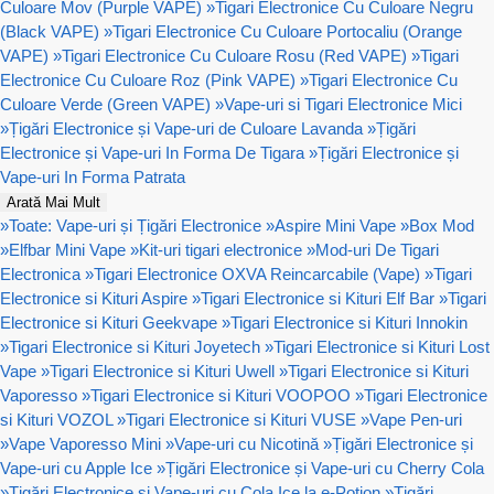
Culoare Mov (Purple VAPE)
»
Tigari Electronice Cu Culoare Negru
(Black VAPE)
»
Tigari Electronice Cu Culoare Portocaliu (Orange
VAPE)
»
Tigari Electronice Cu Culoare Rosu (Red VAPE)
»
Tigari
Electronice Cu Culoare Roz (Pink VAPE)
»
Tigari Electronice Cu
Culoare Verde (Green VAPE)
»
Vape-uri si Tigari Electronice Mici
»
Țigări Electronice și Vape-uri de Culoare Lavanda
»
Țigări
Electronice și Vape-uri In Forma De Tigara
»
Țigări Electronice și
Vape-uri In Forma Patrata
Arată Mai Mult
»
Toate: Vape-uri și Țigări Electronice
»
Aspire Mini Vape
»
Box Mod
»
Elfbar Mini Vape
»
Kit-uri tigari electronice
»
Mod-uri De Tigari
Electronica
»
Tigari Electronice OXVA Reincarcabile (Vape)
»
Tigari
Electronice si Kituri Aspire
»
Tigari Electronice si Kituri Elf Bar
»
Tigari
Electronice si Kituri Geekvape
»
Tigari Electronice si Kituri Innokin
»
Tigari Electronice si Kituri Joyetech
»
Tigari Electronice si Kituri Lost
Vape
»
Tigari Electronice si Kituri Uwell
»
Tigari Electronice si Kituri
Vaporesso
»
Tigari Electronice si Kituri VOOPOO
»
Tigari Electronice
si Kituri VOZOL
»
Tigari Electronice si Kituri VUSE
»
Vape Pen-uri
»
Vape Vaporesso Mini
»
Vape-uri cu Nicotină
»
Țigări Electronice și
Vape-uri cu Apple Ice
»
Țigări Electronice și Vape-uri cu Cherry Cola
»
Țigări Electronice și Vape-uri cu Cola Ice la e-Potion
»
Țigări