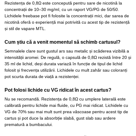
Rezistența de 0,8Ω este concepută pentru sare de nicotină la
concentrații de 10–30 mg/ml, cu un raport VG/PG de 50/50.
Lichidele freebase pot fi folosite la concentrații mici, dar sarea de
nicotină oferă o experiență mai potrivită cu acest tip de rezistență
și stil de vapare MTL.
Cum știu că a venit momentul să schimb cartusul?
Semnalele clare sunt gustul ars sau metalic și scăderea vizibilă a
intensității aromei. De regulă, o capsulă de 0,8Ω rezistă între 20 și
35 ml de lichid, deși durata variază în funcție de tipul de lichid
folosit și frecvența utilizării. Lichidele cu mult zahăr sau coloranți
pot scurta durata de viață a rezistenței.
Pot folosi lichide cu VG ridicat în acest cartus?
Nu se recomandă. Rezistența de 0,8Ω cu umplere laterală este
calibrată pentru lichide mai fluide, cu PG mai ridicat. Lichidele cu
VG de 70% sau mai mult sunt prea vâscoase pentru acest tip de
cartus și pot duce la absorbție slabă, gust slab sau ardere
prematură a bumbacului.