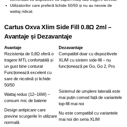
Utilizatorilor care preferă lichide 50/50 și nu au nevoie de
wattaj ridicat.
Cartus Oxva Xlim Side Fill 0.8Ω 2ml –
Avantaje și Dezavantaje
Avantaje
Dezavantaje
Rezistența de 0,8Ω oferă o
Compatibil doar cu dispozitivele
tragere MTL confortabilă și
XLIM cu sistem side-fill – nu
un gust bine conturat
funcționează pe Go, Go 2, Pro
Funcționează excelent cu
sare de nicotină și lichide
50/50
Sistemul de umplere laterală este
Wattaj redus (12–16W) –
mai puțin comod față de variantele
consum mic de baterie
top-fill mai noi
Design antipicare care
Nu este compatibil cu variantele
previne scurgerile în utilizare
mai noi din seria XLIM
normală