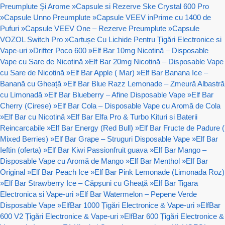
Preumplute Și Arome
»
Capsule si Rezerve Ske Crystal 600 Pro
»
Capsule Unno Preumplute
»
Capsule VEEV inPrime cu 1400 de
Pufuri
»
Capsule VEEV One – Rezerve Preumplute
»
Capsule
VOZOL Switch Pro
»
Cartușe Cu Lichide Pentru Țigări Electronice si
Vape-uri
»
Drifter Poco 600
»
Elf Bar 10mg Nicotină – Disposable
Vape cu Sare de Nicotină
»
Elf Bar 20mg Nicotină – Disposable Vape
cu Sare de Nicotină
»
Elf Bar Apple ( Mar)
»
Elf Bar Banana Ice –
Banană cu Gheață
»
Elf Bar Blue Razz Lemonade – Zmeură Albastră
cu Limonadă
»
Elf Bar Blueberry – Afine Disposable Vape
»
Elf Bar
Cherry (Cirese)
»
Elf Bar Cola – Disposable Vape cu Aromă de Cola
»
Elf Bar cu Nicotină
»
Elf Bar Elfa Pro & Turbo Kituri si Baterii
Reincarcabile
»
Elf Bar Energy (Red Bull)
»
Elf Bar Fructe de Padure (
Mixed Berries)
»
Elf Bar Grape – Struguri Disposable Vape
»
Elf Bar
Ieftin (oferta)
»
Elf Bar Kiwi Passionfruit guava
»
Elf Bar Mango –
Disposable Vape cu Aromă de Mango
»
Elf Bar Menthol
»
Elf Bar
Original
»
Elf Bar Peach Ice
»
Elf Bar Pink Lemonade (Limonada Roz)
»
Elf Bar Strawberry Ice – Căpșuni cu Gheață
»
Elf Bar Tigara
Electronica si Vape-uri
»
Elf Bar Watermelon – Pepene Verde
Disposable Vape
»
ElfBar 1000 Țigări Electronice & Vape-uri
»
ElfBar
600 V2 Țigări Electronice & Vape-uri
»
ElfBar 600 Țigări Electronice &