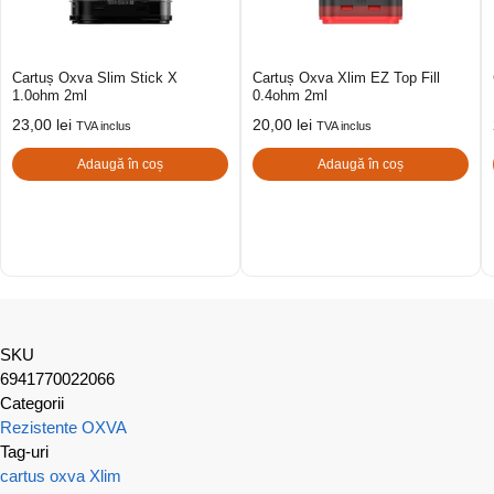
Cartuș Oxva Slim Stick X
Cartuș Oxva Xlim EZ Top Fill
1.0ohm 2ml
0.4ohm 2ml
23,00
lei
20,00
lei
TVA inclus
TVA inclus
Adaugă în coș
Adaugă în coș
SKU
6941770022066
Categorii
Rezistente OXVA
Tag-uri
cartus
oxva
Xlim