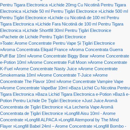
Pentru Tigara Electronica
»
Lichide 20mg Cu Nicotină Pentru Tigara
Electronica
»
Lichide 50 ml Pentru Țigări Electronice
»
Lichide 500 ml
Pentru Țigări Electronice
»
Lichide cu Nicotină de 100 ml Pentru
Tigara Electronica
»
Lichide Fara Nicotină de 100 ml Pentru Tigara
Electronica
»
Lichide Shortfill 30ml Pentru Țigări Electronice
»
Pachete de Lichide Pentru Țigări Electronice
»
Toate: Arome Concentrate Pentru Vape Și Țigări Electronice
»
Aroma Concentrata Eliquid France
»
Aroma Concentrata Guerra
Puff Bar 10ml
»
Arome Concentrate Biggy Bear
»
Arome Concentrate
e-Potion 10ml
»
Arome Concentrate Full Moon
»
Arome Concentrate
K-Fuel
»
Arome Concentrate Nasty Juice
»
Arome Concentrate
Smokemania 10ml
»
Arome Concentrate T-Juice
»
Arome
Concentrate The Flavor 10ml
»
Arome Concentrate Vampire Vape
»
Arome Concentrate VapeBar 10ml
»
Baza Lichid Cu Nicotina Pentru
Tigara Electronica
»
Baza Lichid Tigara Electronica e-Potion
»
Bază e-
Potion Pentru Lichide De Țigări Electronice
»
Just Juice Aromă
Concentrata de Țigări Electronice
»
La Lechería Vape Aromă
Concentrata de Țigări Electronice
»
Longfill Aisu 10ml - Arome
Concentrate
»
Longfill ALPACA
»
Longfill Atemporal by The Mind
Flayer
»
Longfill Babel 24ml – Arome Concentrate
»
Longfill Bombo -