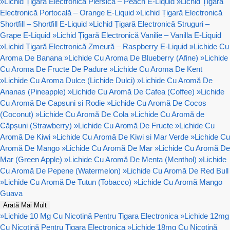
»
Lichid Țigară Electronică Piersică – Peach E-Liquid
»
Lichid Țigară
Electronică Portocală – Orange E-Liquid
»
Lichid Țigară Electronică
Shortfill – Shortfill E-Liquid
»
Lichid Țigară Electronică Struguri –
Grape E-Liquid
»
Lichid Țigară Electronică Vanilie – Vanilla E-Liquid
»
Lichid Țigară Electronică Zmeură – Raspberry E-Liquid
»
Lichide Cu
Aroma De Banana
»
Lichide Cu Aroma De Blueberry (Afine)
»
Lichide
Cu Aroma De Fructe De Padure
»
Lichide Cu Aroma De Kent
»
Lichide Cu Aroma Dulce (Lichide Dulci)
»
Lichide Cu Aromă De
Ananas (Pineapple)
»
Lichide Cu Aromă De Cafea (Coffee)
»
Lichide
Cu Aromă De Capsuni si Rodie
»
Lichide Cu Aromă De Cocos
(Coconut)
»
Lichide Cu Aromă De Cola
»
Lichide Cu Aromă de
Căpșuni (Strawberry)
»
Lichide Cu Aromă De Fructe
»
Lichide Cu
Aromă De Kiwi
»
Lichide Cu Aromă De Kiwi si Mar Verde
»
Lichide Cu
Aromă De Mango
»
Lichide Cu Aromă De Mar
»
Lichide Cu Aromă De
Mar (Green Apple)
»
Lichide Cu Aromă De Menta (Menthol)
»
Lichide
Cu Aromă De Pepene (Watermelon)
»
Lichide Cu Aromă De Red Bull
»
Lichide Cu Aromă De Tutun (Tobacco)
»
Lichide Cu Aromă Mango
Guava
Arată Mai Mult
»
Lichide 10 Mg Cu Nicotină Pentru Tigara Electronica
»
Lichide 12mg
Cu Nicotină Pentru Tigara Electronica
»
Lichide 18mg Cu Nicotină