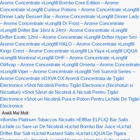
Arome Concentrate
»
Longfill Bombo Core Edition – Arome
Concentrate
»
Longfill Curieux Potions – Arome Concentrate
»
Longfill
Dinner Lady Dessert Bar – Arome Concentrate
»
Longfill Dinner Lady
– Arome Concentrate
»
Longfill Dr Frost – Arome Concentrate
»
Longfill Drifter Bar 16ml & 24ml - Arome Concentrate
»
Longfill
Drifter Exotic 12ml – Arome Concentrate
»
Longfill Drifter Hyper 5ml -
Arome Concentrate
»
Longfill HALO – Arome Concentrate
»
Longfill
Kings Crest – Arome Concentrate
»
Longfill La Yaya
»
Longfill LIQUA
»
Longfill Montreal
»
Longfill OHF – Arome Concentrate
»
Longfill
Oil4vap – Arome Concentrate
»
Longfill Omerta – Arome Concentrate
»
Longfill Viper – Arome Concentrate
»
Longfill Yeti Summit Series –
Arome Concentrate
»
OXVA OX Aromă Concentrata de Țigări
Electronice
»
Shot Nicotină Pentru Țigări Electronice (Nicshoturi si
Nicsalturi)
»
Shot Săruri de Nicotină & Nicsalt Pentru Țigări
Electronice
»
Shot-uri Nicotină Pura e-Potion Pentru Lichide De Țigări
Electronice
Arată Mai Mult
»
Bombo Platinum Tobaccos Nicsalts
»
ElfBar ELFLIQ Bar Salts
Lichide cu Sare-uri De Nicotină
»
Lichid Bombo Bar Juice
»
Lichid
Drifter Bar Salt
»
Lichid Kustard Salts
»
Lichid LIQUA De Tigara