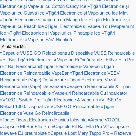
Electronice și Vape-uri cu Cotton Candy Ice
»
Țigări Electronice și
Vape-uri cu Guava Ice
»
Țigări Electronice și Vape-uri cu Ice Mint
»
Țigări Electronice și Vape-uri cu Mango Ice
»
Țigări Electronice și
Vape-uri cu Peach Ice
»
Țigări Electronice și Vape-uri cu Peppermint
Ice
»
Țigări Electronice și Vape-uri cu Pineapple Ice
»
Țigări
Electronice și Vape-uri Fără Nicotină
Arată Mai Mult
»
Capsule VUSE GO Reload pentru Dispozitive VUSE Reincarcabile
»
Elf Bar Țigări Electronice și Vape-uri Reîncărcabile
»
Elfbar Elfa Pro
(Elf Bar Reincarcabil) Țigări Electronice & Vape-uri
»
Tigari
Electronice Reincarcabile VapeBar
»
Tigari Electronice VEEV
Reincarcabile (Vape) De Vanzare
»
Tigari Electronice Vozol
Reincarcabile (Vape) De Vanzare
»
Vape-uri Reincarcabile & Țigări
Electronice Reîncărcabile
»
Vape-uri Reincarcabile Cu Incarcator
»
VOZOL Switch Pro Țigări Electronice & Vape-uri
»
VUSE Go
Reload 1000: Dispozitive VUSE GO Reincarcabile
»
Țigări
Electronice Vuse Go Reîncărcabile
»
Toate: Tigara Electronica de unica folosinta
»
Arome VOZOL
»
Capsule Elf Bar Elfa Pro
»
Capsule Elf Bar Elfa Pro V2
»
Capsule
Icewave E1 preumplute
»
Capsule Lost Mary Tappo Pro – Rezerve