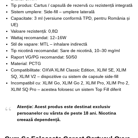
Tip produs: Cartus / capsulă de rezervă cu rezistență integrată
Sistem umplere: Side-fill – umplere laterală
Capacitate: 3 ml (versiune conformă TPD, pentru România și
UE)
Valoare rezistență: 0,8Ω
Wattaj recomandat: 12–16W
Stil de vapare: MTL – inhalare indirectă
Tip nicotină recomandat: Sare de nicotină, 10–30 mg/ml
Raport VG/PG recomandat: 50/50
Material: PCTG
Compatibilitate: OXVA XLIM Classic Edition, XLIM SE, XLIM
SQ, XLIM V2 – dispozitive cu sistem de capsule side-fill
Incompatibil cu: XLIM Go, XLIM Go 2, XLIM Pro, XLIM Pro 2,
XLIM SQ Pro – acestea folosesc un sistem Top Fill diferit
Atenție: Acest produs este destinat exclusiv
persoanelor cu vârsta de peste 18 ani. Nicotina
creează dependență.