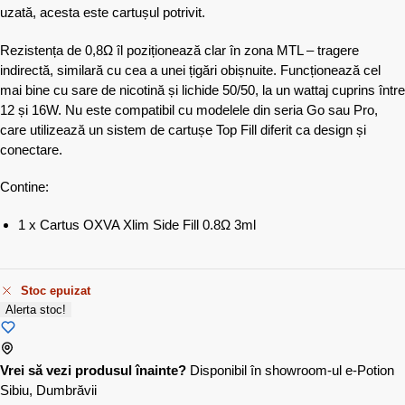
uzată, acesta este cartușul potrivit.
Rezistența de 0,8Ω îl poziționează clar în zona MTL – tragere
indirectă, similară cu cea a unei țigări obișnuite. Funcționează cel
mai bine cu sare de nicotină și lichide 50/50, la un wattaj cuprins între
12 și 16W. Nu este compatibil cu modelele din seria Go sau Pro,
care utilizează un sistem de cartușe Top Fill diferit ca design și
conectare.
Contine:
1 x Cartus OXVA Xlim Side Fill 0.8Ω 3ml
Stoc epuizat
Alerta stoc!
Vrei să vezi produsul înainte?
Disponibil în showroom-ul e-Potion
Sibiu, Dumbrăvii