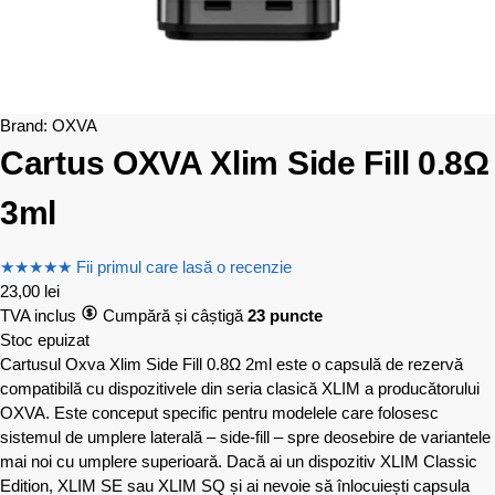
Brand:
OXVA
Cartus OXVA Xlim Side Fill 0.8Ω
3ml
★
★
★
★
★
Fii primul care lasă o recenzie
23,00
lei
TVA inclus
Cumpără și câștigă
23 puncte
Stoc epuizat
Cartusul Oxva Xlim Side Fill 0.8Ω 2ml este o capsulă de rezervă
compatibilă cu dispozitivele din seria clasică XLIM a producătorului
OXVA. Este conceput specific pentru modelele care folosesc
sistemul de umplere laterală – side-fill – spre deosebire de variantele
mai noi cu umplere superioară. Dacă ai un dispozitiv XLIM Classic
Edition, XLIM SE sau XLIM SQ și ai nevoie să înlocuiești capsula