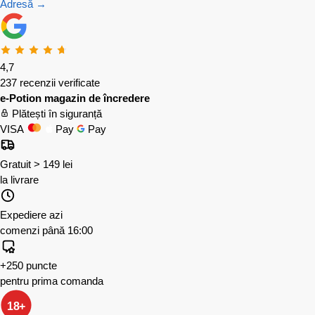
Adresă →
4,7
237 recenzii verificate
e-Potion magazin de încredere
Plătești în siguranță
VISA
Pay
Pay
Gratuit > 149 lei
la livrare
Expediere azi
comenzi până 16:00
+250 puncte
pentru prima comanda
18+