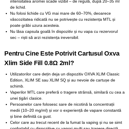
intensitatea aromei scade vizibil – de regulă, după 20–35 ml
de lichid.
Nu folosi lichide cu VG mai mare de 60–70%, deoarece
vâscozitatea ridicată nu se potrivește cu rezistența MTL și
poate grăbi uzura acesteia.
Nu lăsa capsula goală în dispozitiv și nu vapa cu rezervorul
sec – riști să arzi rezistența ireversibil.
Pentru Cine Este Potrivit Cartusul Oxva
Xlim Side Fill 0.8Ω 2ml?
Utilizatorilor care dețin deja un dispozitiv OXVA XLIM Classic
Edition, XLIM SE sau XLIM SQ și au nevoie de cartușe de
schimb.
Vaperilor MTL care preferă o tragere strânsă, similară cu cea a
unei țigări clasice.
Persoanelor care folosesc sare de nicotină la concentrații
medii (10–20 mg/ml) și vor o experiență de vapare constantă
și bine definită ca gust.
Celor care au trecut recent de la fumat la vaping și nu se simt
confortabil cu dispozitive cu vapori mulți sau tragere directă.