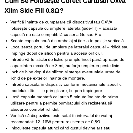
Cum Se Folosește Corect Cartusul Oxva
Xlim Side Fill 0.8Ω?
Verifică înainte de cumpărare că dispozitivul tău OXVA
folosește capsule cu umplere laterală (side-fill) – această
capsulă nu este compatibilă cu seria Go sau Pro.
Scoate capsula nouă din ambalaj și ține-o în poziție verticală.
Localizează portul de umplere pe lateralul capsulei – ridică sau
împinge dopul de silicon pentru a accesa orificiul.
Introdu vârful sticlei de lichid și umple încet până aproape de
capacitatea maximă de 3 ml; nu forța umplerea peste linie.
Închide bine dopul de silicon și șterge eventualele urme de
lichid de pe exterior înainte de montare.
Introdu capsula în dispozitiv conform mecanismului specific
modelului tău – fie prin glisare, fie prin împingere.
Lasă capsula montată cel puțin 5 minute înainte de prima
utilizare pentru a permite bumbacului din rezistență să
absoarbă complet lichidul.
Verifică că dispozitivul este setat în intervalul de wattaj
recomandat: 12–16W pentru rezistența de 0,8Ω.
Înlocuiește capsula atunci când gustul devine ars sau