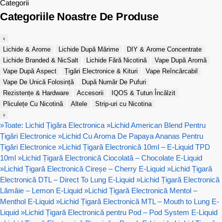
Categorii
Categoriile Noastre De Produse
‹
Lichide & Arome
Lichide După Mărime
DIY & Arome Concentrate
Lichide Branded & NicSalt
Lichide Fără Nicotină
Vape După Aromă
Vape După Aspect
Țigări Electronice & Kituri
Vape Reîncărcabil
Vape De Unică Folosință
După Număr De Pufuri
Rezistențe & Hardware
Accesorii
IQOS & Tutun Încălzit
Pliculețe Cu Nicotină
Altele
Strip-uri cu Nicotina
›
»
Toate: Lichid Țigăra Electronica
»
Lichid American Blend Pentru
Țigări Electronice
»
Lichid Cu Aroma De Papaya Ananas Pentru
Țigări Electronice
»
Lichid Țigară Electronică 10ml – E-Liquid TPD
10ml
»
Lichid Țigară Electronică Ciocolată – Chocolate E-Liquid
»
Lichid Țigară Electronică Cireșe – Cherry E-Liquid
»
Lichid Țigară
Electronică DTL – Direct To Lung E-Liquid
»
Lichid Țigară Electronică
Lămâie – Lemon E-Liquid
»
Lichid Țigară Electronică Mentol –
Menthol E-Liquid
»
Lichid Țigară Electronică MTL – Mouth to Lung E-
Liquid
»
Lichid Țigară Electronică pentru Pod – Pod System E-Liquid