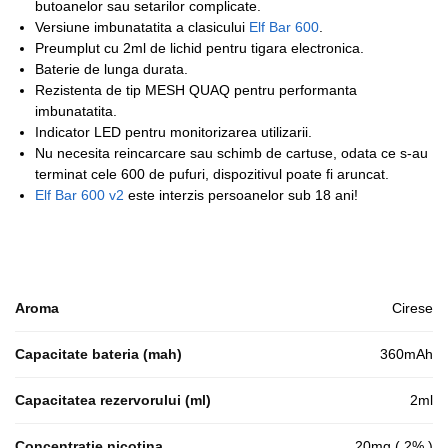
butoanelor sau setarilor complicate.
Versiune imbunatatita a clasicului
Elf Bar 600
.
Preumplut cu 2ml de lichid pentru tigara electronica.
Baterie de lunga durata.
Rezistenta de tip MESH QUAQ pentru performanta
imbunatatita.
Indicator LED pentru monitorizarea utilizarii.
Nu necesita reincarcare sau schimb de cartuse, odata ce s-au
terminat cele 600 de pufuri, dispozitivul poate fi aruncat.
Elf Bar 600 v2
este interzis persoanelor sub 18 ani!
Aroma
Cirese
Capacitate bateria (mah)
360mAh
Capacitatea rezervorului (ml)
2ml
Concentratie nicotina
20mg ( 2% )