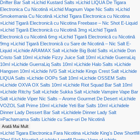
Drifter Bar Salt
»
Lichid Kustard Salts
»
Lichid LIQUA De Tigara
Electronica Cu Nicotină
»
Lichid Magnum Vape Nic Salts
»
Lichid
Smokemania Cu Nicotină
»
Lichid Tigara Electronica cu Nicotina
»
Lichid Țigară Electronică cu Nicotina Freebase – Nic Shot E-Liquid
»
Lichid Țigară Electronică cu Nicotină 3mg
»
Lichid Țigară
Electronică cu Nicotină 6mg
»
Lichid Țigară Electronică cu Nicotină
9mg
»
Lichid Țigară Electronică cu Sare de Nicotină – Nic Salt E-
Liquid
»
Lichide ARAMAX Salt
»
Lichide Big Bold Salts
»
Lichide Don
Cristo Salt 10ml
»
Lichide Fizzy Juice Salt 10ml
»
Lichide GuerraLiq
10ml
»
Lichide GuerraLiq Salts 10ml
»
Lichide Halo Salts
»
Lichide
Hangsen 10ml
»
Lichide IVG Salt
»
Lichide Kings Crest Salt
»
Lichide
LIQUA Salts
»
Lichide OOPs Salt 10ml
»
Lichide OSSEM Salts
»
Lichide OXVA OX Salts 10ml
»
Lichide Riot Squad Bar Salt 10ml
»
Lichide Ritchy Salt
»
Lichide Sukka Salt
»
Lichide Vampire Vape Bar
Salt
»
Lichide Viper Nic Salts – Arome Gourmet De Desert
»
Lichide
VOZOL Salt Prime 10ml
»
Lichide Yeti Bar Salts 10ml
»
Lichidele
Dinner Lady Dessert Bar Salt
»
Lichidele Dinner Lady Salt
»
Pachamama Salts Lichide cu Sare-uri De Nicotină
Arată Mai Mult
»
Lichid Tigara Electronica Fara Nicotina
»
Lichide King's Dew Shortfill
30ml Fără Nicotină
»
Lichide Longfill Pentru Vape
»
Lichide