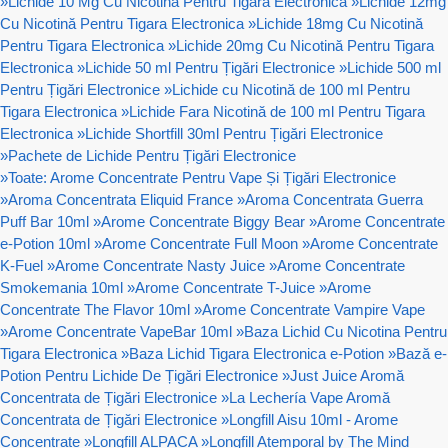
»
Lichide 10 Mg Cu Nicotină Pentru Tigara Electronica
»
Lichide 12mg
Cu Nicotină Pentru Tigara Electronica
»
Lichide 18mg Cu Nicotină
Pentru Tigara Electronica
»
Lichide 20mg Cu Nicotină Pentru Tigara
Electronica
»
Lichide 50 ml Pentru Țigări Electronice
»
Lichide 500 ml
Pentru Țigări Electronice
»
Lichide cu Nicotină de 100 ml Pentru
Tigara Electronica
»
Lichide Fara Nicotină de 100 ml Pentru Tigara
Electronica
»
Lichide Shortfill 30ml Pentru Țigări Electronice
»
Pachete de Lichide Pentru Țigări Electronice
»
Toate: Arome Concentrate Pentru Vape Și Țigări Electronice
»
Aroma Concentrata Eliquid France
»
Aroma Concentrata Guerra
Puff Bar 10ml
»
Arome Concentrate Biggy Bear
»
Arome Concentrate
e-Potion 10ml
»
Arome Concentrate Full Moon
»
Arome Concentrate
K-Fuel
»
Arome Concentrate Nasty Juice
»
Arome Concentrate
Smokemania 10ml
»
Arome Concentrate T-Juice
»
Arome
Concentrate The Flavor 10ml
»
Arome Concentrate Vampire Vape
»
Arome Concentrate VapeBar 10ml
»
Baza Lichid Cu Nicotina Pentru
Tigara Electronica
»
Baza Lichid Tigara Electronica e-Potion
»
Bază e-
Potion Pentru Lichide De Țigări Electronice
»
Just Juice Aromă
Concentrata de Țigări Electronice
»
La Lechería Vape Aromă
Concentrata de Țigări Electronice
»
Longfill Aisu 10ml - Arome
Concentrate
»
Longfill ALPACA
»
Longfill Atemporal by The Mind