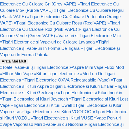
Electronice Cu Culoare Gri (Grey VAPE)
»
Tigari Electronice Cu
Culoare Mov (Purple VAPE)
»
Tigari Electronice Cu Culoare Negru
(Black VAPE)
»
Tigari Electronice Cu Culoare Portocaliu (Orange
VAPE)
»
Tigari Electronice Cu Culoare Rosu (Red VAPE)
»
Tigari
Electronice Cu Culoare Roz (Pink VAPE)
»
Tigari Electronice Cu
Culoare Verde (Green VAPE)
»
Vape-uri si Tigari Electronice Mici
»
Țigări Electronice și Vape-uri de Culoare Lavanda
»
Țigări
Electronice și Vape-uri In Forma De Tigara
»
Țigări Electronice și
Vape-uri In Forma Patrata
Arată Mai Mult
»
Toate: Vape-uri și Țigări Electronice
»
Aspire Mini Vape
»
Box Mod
»
Elfbar Mini Vape
»
Kit-uri tigari electronice
»
Mod-uri De Tigari
Electronica
»
Tigari Electronice OXVA Reincarcabile (Vape)
»
Tigari
Electronice si Kituri Aspire
»
Tigari Electronice si Kituri Elf Bar
»
Tigari
Electronice si Kituri Geekvape
»
Tigari Electronice si Kituri Innokin
»
Tigari Electronice si Kituri Joyetech
»
Tigari Electronice si Kituri Lost
Vape
»
Tigari Electronice si Kituri Uwell
»
Tigari Electronice si Kituri
Vaporesso
»
Tigari Electronice si Kituri VOOPOO
»
Tigari Electronice
si Kituri VOZOL
»
Tigari Electronice si Kituri VUSE
»
Vape Pen-uri
»
Vape Vaporesso Mini
»
Vape-uri cu Nicotină
»
Țigări Electronice și