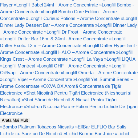
Flayer
»
Longfill Babel 24ml – Arome Concentrate
»
Longfill Bombo -
Arome Concentrate
»
Longfill Bombo Core Edition – Arome
Concentrate
»
Longfill Curieux Potions – Arome Concentrate
»
Longfill
Dinner Lady Dessert Bar – Arome Concentrate
»
Longfill Dinner Lady
– Arome Concentrate
»
Longfill Dr Frost – Arome Concentrate
»
Longfill Drifter Bar 16ml & 24ml - Arome Concentrate
»
Longfill
Drifter Exotic 12ml – Arome Concentrate
»
Longfill Drifter Hyper 5ml -
Arome Concentrate
»
Longfill HALO – Arome Concentrate
»
Longfill
Kings Crest – Arome Concentrate
»
Longfill La Yaya
»
Longfill LIQUA
»
Longfill Montreal
»
Longfill OHF – Arome Concentrate
»
Longfill
Oil4vap – Arome Concentrate
»
Longfill Omerta – Arome Concentrate
»
Longfill Viper – Arome Concentrate
»
Longfill Yeti Summit Series –
Arome Concentrate
»
OXVA OX Aromă Concentrata de Țigări
Electronice
»
Shot Nicotină Pentru Țigări Electronice (Nicshoturi si
Nicsalturi)
»
Shot Săruri de Nicotină & Nicsalt Pentru Țigări
Electronice
»
Shot-uri Nicotină Pura e-Potion Pentru Lichide De Țigări
Electronice
Arată Mai Mult
»
Bombo Platinum Tobaccos Nicsalts
»
ElfBar ELFLIQ Bar Salts
Lichide cu Sare-uri De Nicotină
»
Lichid Bombo Bar Juice
»
Lichid