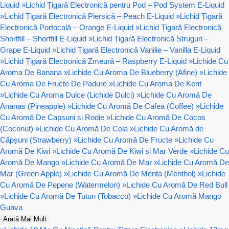
Liquid
»
Lichid Țigară Electronică pentru Pod – Pod System E-Liquid
»
Lichid Țigară Electronică Piersică – Peach E-Liquid
»
Lichid Țigară
Electronică Portocală – Orange E-Liquid
»
Lichid Țigară Electronică
Shortfill – Shortfill E-Liquid
»
Lichid Țigară Electronică Struguri –
Grape E-Liquid
»
Lichid Țigară Electronică Vanilie – Vanilla E-Liquid
»
Lichid Țigară Electronică Zmeură – Raspberry E-Liquid
»
Lichide Cu
Aroma De Banana
»
Lichide Cu Aroma De Blueberry (Afine)
»
Lichide
Cu Aroma De Fructe De Padure
»
Lichide Cu Aroma De Kent
»
Lichide Cu Aroma Dulce (Lichide Dulci)
»
Lichide Cu Aromă De
Ananas (Pineapple)
»
Lichide Cu Aromă De Cafea (Coffee)
»
Lichide
Cu Aromă De Capsuni si Rodie
»
Lichide Cu Aromă De Cocos
(Coconut)
»
Lichide Cu Aromă De Cola
»
Lichide Cu Aromă de
Căpșuni (Strawberry)
»
Lichide Cu Aromă De Fructe
»
Lichide Cu
Aromă De Kiwi
»
Lichide Cu Aromă De Kiwi si Mar Verde
»
Lichide Cu
Aromă De Mango
»
Lichide Cu Aromă De Mar
»
Lichide Cu Aromă De
Mar (Green Apple)
»
Lichide Cu Aromă De Menta (Menthol)
»
Lichide
Cu Aromă De Pepene (Watermelon)
»
Lichide Cu Aromă De Red Bull
»
Lichide Cu Aromă De Tutun (Tobacco)
»
Lichide Cu Aromă Mango
Guava
Arată Mai Mult