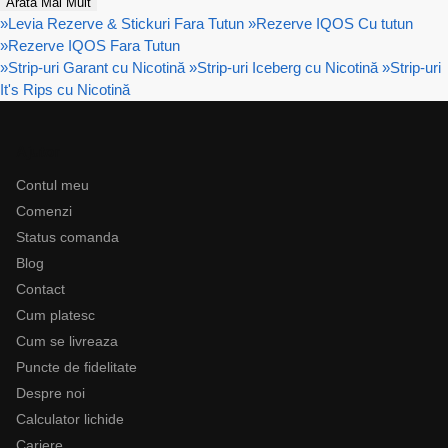
Arată Mai Mult
»
Levia Rezerve & Stickuri Fara Tutun
»
Rezerve IQOS Cu tutun
»
Rezerve IQOS Fara Tutun
»
Strip-uri Garant cu Nicotină
»
Strip-uri Iceberg cu Nicotină
»
Strip-uri
It's Rips cu Nicotină
Ajutor
Contul meu
Comenzi
Status comanda
Blog
Contact
Cum platesc
Cum se livreaza
Puncte de fidelitate
Despre noi
Calculator lichide
Cariere