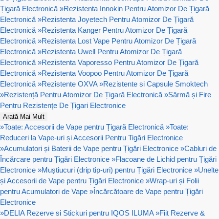
Țigară Electronică
»
Rezistenta Innokin Pentru Atomizor De Țigară
Electronică
»
Rezistenta Joyetech Pentru Atomizor De Țigară
Electronică
»
Rezistenta Kanger Pentru Atomizor De Țigară
Electronică
»
Rezistenta Lost Vape Pentru Atomizor De Țigară
Electronică
»
Rezistenta Uwell Pentru Atomizor De Țigară
Electronică
»
Rezistenta Vaporesso Pentru Atomizor De Țigară
Electronică
»
Rezistenta Voopoo Pentru Atomizor De Țigară
Electronică
»
Rezistente OXVA
»
Rezistente si Capsule Smoktech
»
Rezistență Pentru Atomizor De Țigară Electronică
»
Sârmă și Fire
Pentru Rezistențe De Țigari Electronice
Arată Mai Mult
»
Toate: Accesorii de Vape pentru Țigară Electronică
»
Toate:
Reduceri la Vape-uri și Accesorii Pentru Tigări Electronice
»
Acumulatori și Baterii de Vape pentru Țigări Electronice
»
Cabluri de
Încărcare pentru Țigări Electronice
»
Flacoane de Lichid pentru Țigări
Electronice
»
Muștiucuri (drip tip-uri) pentru Țigări Electronice
»
Unelte
și Accesorii de Vape pentru Țigări Electronice
»
Wrap-uri și Folii
pentru Acumulatori de Vape
»
Încărcătoare de Vape pentru Țigări
Electronice
»
DELIA Rezerve si Stickuri pentru IQOS ILUMA
»
Fiit Rezerve &