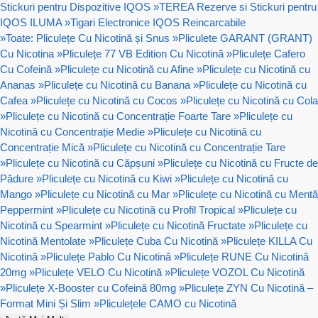
Stickuri pentru Dispozitive IQOS
»
TEREA Rezerve si Stickuri pentru
IQOS ILUMA
»
Tigari Electronice IQOS Reincarcabile
»
Toate: Pliculețe Cu Nicotină și Snus
»
Pliculete GARANT (GRANT)
Cu Nicotina
»
Pliculețe 77 VB Edition Cu Nicotină
»
Pliculețe Cafero
Cu Cofeină
»
Pliculețe cu Nicotină cu Afine
»
Pliculețe cu Nicotină cu
Ananas
»
Pliculețe cu Nicotină cu Banana
»
Pliculețe cu Nicotină cu
Cafea
»
Pliculețe cu Nicotină cu Cocos
»
Pliculețe cu Nicotină cu Cola
»
Pliculețe cu Nicotină cu Concentrație Foarte Tare
»
Pliculețe cu
Nicotină cu Concentrație Medie
»
Pliculețe cu Nicotină cu
Concentrație Mică
»
Pliculețe cu Nicotină cu Concentrație Tare
»
Pliculețe cu Nicotină cu Căpșuni
»
Pliculețe cu Nicotină cu Fructe de
Pădure
»
Pliculețe cu Nicotină cu Kiwi
»
Pliculețe cu Nicotină cu
Mango
»
Pliculețe cu Nicotină cu Mar
»
Pliculețe cu Nicotină cu Mentă
Peppermint
»
Pliculețe cu Nicotină cu Profil Tropical
»
Pliculețe cu
Nicotină cu Spearmint
»
Pliculețe cu Nicotină Fructate
»
Pliculețe cu
Nicotină Mentolate
»
Pliculețe Cuba Cu Nicotină
»
Pliculețe KILLA Cu
Nicotină
»
Pliculețe Pablo Cu Nicotină
»
Pliculețe RUNE Cu Nicotină
20mg
»
Pliculețe VELO Cu Nicotină
»
Pliculețe VOZOL Cu Nicotină
»
Pliculețe X-Booster cu Cofeină 80mg
»
Pliculețe ZYN Cu Nicotină –
Format Mini Și Slim
»
Pliculețele CAMO cu Nicotină