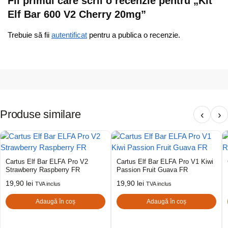
Fii primul care scrii o recenzie pentru „Kit
Elf Bar 600 V2 Cherry 20mg”
Trebuie să fii
autentificat
pentru a publica o recenzie.
Produse similare
‹
›
Cartus Elf Bar ELFA Pro V2
Cartus Elf Bar ELFA Pro V1 Kiwi
Strawberry Raspberry FR
Passion Fruit Guava FR
19,90
lei
19,90
lei
TVA inclus
TVA inclus
Adaugă în coș
Adaugă în coș