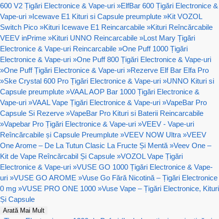
600 V2 Țigări Electronice & Vape-uri
»
ElfBar 600 Țigări Electronice &
Vape-uri
»
Icewave E1 Kituri si Capsule preumplute
»
Kit VOZOL
Switch Pico
»
Kituri Icewave E1 Reincarcabile
»
Kituri Reîncărcabile
VEEV inPrime
»
Kituri UNNO Reincarcabile
»
Lost Mary Țigări
Electronice & Vape-uri Reincarcabile
»
One Puff 1000 Țigări
Electronice & Vape-uri
»
One Puff 800 Țigări Electronice & Vape-uri
»
One Puff Țigări Electronice & Vape-uri
»
Rezerve Elf Bar Elfa Pro
»
Ske Crystal 600 Pro Țigări Electronice & Vape-uri
»
UNNO Kituri si
Capsule preumplute
»
VAAL AOP Bar 1000 Țigări Electronice &
Vape-uri
»
VAAL Vape Țigări Electronice & Vape-uri
»
VapeBar Pro
Capsule Si Rezerve
»
VapeBar Pro Kituri si Baterii Reincarcabile
»
Vapebar Pro Țigări Electronice & Vape-uri
»
VEEV - Vape-uri
Reîncărcabile și Capsule Preumplute
»
VEEV NOW Ultra
»
VEEV
One Arome – De La Tutun Clasic La Fructe Și Mentă
»
Veev One –
Kit de Vape Reîncărcabil Și Capsule
»
VOZOL Vape Țigări
Electronice & Vape-uri
»
VUSE GO 1000 Țigări Electronice & Vape-
uri
»
VUSE GO AROME
»
Vuse Go Fără Nicotină – Țigări Electronice
0 mg
»
VUSE PRO ONE 1000
»
Vuse Vape – Țigări Electronice, Kituri
Și Capsule
Arată Mai Mult