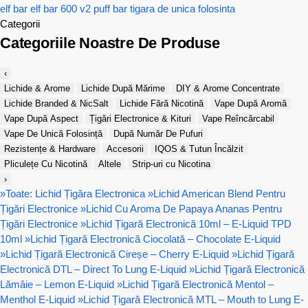
elf bar
elf bar 600 v2
puff bar
tigara de unica folosinta
Categorii
Categoriile Noastre De Produse
‹
Lichide & Arome
Lichide După Mărime
DIY & Arome Concentrate
Lichide Branded & NicSalt
Lichide Fără Nicotină
Vape După Aromă
Vape După Aspect
Țigări Electronice & Kituri
Vape Reîncărcabil
Vape De Unică Folosință
După Număr De Pufuri
Rezistențe & Hardware
Accesorii
IQOS & Tutun Încălzit
Pliculețe Cu Nicotină
Altele
Strip-uri cu Nicotina
›
»
Toate: Lichid Țigăra Electronica
»
Lichid American Blend Pentru
Țigări Electronice
»
Lichid Cu Aroma De Papaya Ananas Pentru
Țigări Electronice
»
Lichid Țigară Electronică 10ml – E-Liquid TPD
10ml
»
Lichid Țigară Electronică Ciocolată – Chocolate E-Liquid
»
Lichid Țigară Electronică Cireșe – Cherry E-Liquid
»
Lichid Țigară
Electronică DTL – Direct To Lung E-Liquid
»
Lichid Țigară Electronică
Lămâie – Lemon E-Liquid
»
Lichid Țigară Electronică Mentol –
Menthol E-Liquid
»
Lichid Țigară Electronică MTL – Mouth to Lung E-