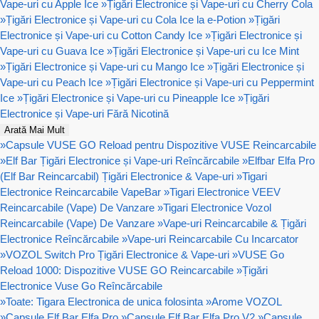
Vape-uri cu Apple Ice
»
Țigări Electronice și Vape-uri cu Cherry Cola
»
Țigări Electronice și Vape-uri cu Cola Ice la e-Potion
»
Țigări
Electronice și Vape-uri cu Cotton Candy Ice
»
Țigări Electronice și
Vape-uri cu Guava Ice
»
Țigări Electronice și Vape-uri cu Ice Mint
»
Țigări Electronice și Vape-uri cu Mango Ice
»
Țigări Electronice și
Vape-uri cu Peach Ice
»
Țigări Electronice și Vape-uri cu Peppermint
Ice
»
Țigări Electronice și Vape-uri cu Pineapple Ice
»
Țigări
Electronice și Vape-uri Fără Nicotină
Arată Mai Mult
»
Capsule VUSE GO Reload pentru Dispozitive VUSE Reincarcabile
»
Elf Bar Țigări Electronice și Vape-uri Reîncărcabile
»
Elfbar Elfa Pro
(Elf Bar Reincarcabil) Țigări Electronice & Vape-uri
»
Tigari
Electronice Reincarcabile VapeBar
»
Tigari Electronice VEEV
Reincarcabile (Vape) De Vanzare
»
Tigari Electronice Vozol
Reincarcabile (Vape) De Vanzare
»
Vape-uri Reincarcabile & Țigări
Electronice Reîncărcabile
»
Vape-uri Reincarcabile Cu Incarcator
»
VOZOL Switch Pro Țigări Electronice & Vape-uri
»
VUSE Go
Reload 1000: Dispozitive VUSE GO Reincarcabile
»
Țigări
Electronice Vuse Go Reîncărcabile
»
Toate: Tigara Electronica de unica folosinta
»
Arome VOZOL
»
Capsule Elf Bar Elfa Pro
»
Capsule Elf Bar Elfa Pro V2
»
Capsule