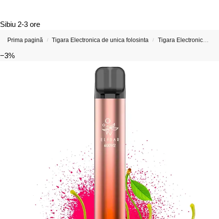
Sibiu
2-3 ore
Prima pagină
Tigara Electronica de unica folosinta
Tigara Electronica cu 600 de Pufuri (Include opțiuni cu nicotină și fără nicotină Reduceri)
/
/
−3%