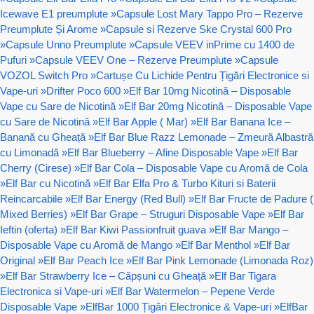
Icewave E1 preumplute
»
Capsule Lost Mary Tappo Pro – Rezerve
Preumplute Și Arome
»
Capsule si Rezerve Ske Crystal 600 Pro
»
Capsule Unno Preumplute
»
Capsule VEEV inPrime cu 1400 de
Pufuri
»
Capsule VEEV One – Rezerve Preumplute
»
Capsule
VOZOL Switch Pro
»
Cartușe Cu Lichide Pentru Țigări Electronice si
Vape-uri
»
Drifter Poco 600
»
Elf Bar 10mg Nicotină – Disposable
Vape cu Sare de Nicotină
»
Elf Bar 20mg Nicotină – Disposable Vape
cu Sare de Nicotină
»
Elf Bar Apple ( Mar)
»
Elf Bar Banana Ice –
Banană cu Gheață
»
Elf Bar Blue Razz Lemonade – Zmeură Albastră
cu Limonadă
»
Elf Bar Blueberry – Afine Disposable Vape
»
Elf Bar
Cherry (Cirese)
»
Elf Bar Cola – Disposable Vape cu Aromă de Cola
»
Elf Bar cu Nicotină
»
Elf Bar Elfa Pro & Turbo Kituri si Baterii
Reincarcabile
»
Elf Bar Energy (Red Bull)
»
Elf Bar Fructe de Padure (
Mixed Berries)
»
Elf Bar Grape – Struguri Disposable Vape
»
Elf Bar
Ieftin (oferta)
»
Elf Bar Kiwi Passionfruit guava
»
Elf Bar Mango –
Disposable Vape cu Aromă de Mango
»
Elf Bar Menthol
»
Elf Bar
Original
»
Elf Bar Peach Ice
»
Elf Bar Pink Lemonade (Limonada Roz)
»
Elf Bar Strawberry Ice – Căpșuni cu Gheață
»
Elf Bar Tigara
Electronica si Vape-uri
»
Elf Bar Watermelon – Pepene Verde
Disposable Vape
»
ElfBar 1000 Țigări Electronice & Vape-uri
»
ElfBar