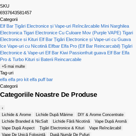
SKU
6937643581457
Categorii
Elf Bar Țigări Electronice și Vape-uri Reîncărcabile
Mini Narghilea
Electronica
Tigari Electronice Cu Culoare Mov (Purple VAPE)
Tigari
Electronice si Kituri Elf Bar
Țigări Electronice și Vape-uri cu Guava
Ice
Vape-uri cu Nicotină
Elfbar Elfa Pro (Elf Bar Reincarcabil) Țigări
Electronice & Vape-uri
Elf Bar Kiwi Passionfruit guava
Elf Bar Elfa
Pro & Turbo Kituri si Baterii Reincarcabile
+5 mai multe
Tag-uri
elfa
elfa pro
kit elfa
puff bar
Categorii
Categoriile Noastre De Produse
‹
Lichide & Arome
Lichide După Mărime
DIY & Arome Concentrate
Lichide Branded & NicSalt
Lichide Fără Nicotină
Vape După Aromă
Vape După Aspect
Țigări Electronice & Kituri
Vape Reîncărcabil
Vape De Unică Folosință
După Număr De Pufuri