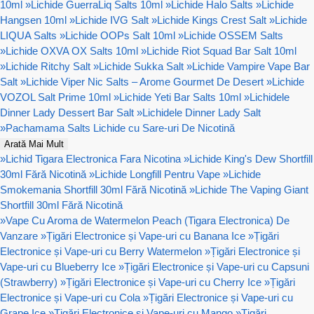
10ml
»
Lichide GuerraLiq Salts 10ml
»
Lichide Halo Salts
»
Lichide
Hangsen 10ml
»
Lichide IVG Salt
»
Lichide Kings Crest Salt
»
Lichide
LIQUA Salts
»
Lichide OOPs Salt 10ml
»
Lichide OSSEM Salts
»
Lichide OXVA OX Salts 10ml
»
Lichide Riot Squad Bar Salt 10ml
»
Lichide Ritchy Salt
»
Lichide Sukka Salt
»
Lichide Vampire Vape Bar
Salt
»
Lichide Viper Nic Salts – Arome Gourmet De Desert
»
Lichide
VOZOL Salt Prime 10ml
»
Lichide Yeti Bar Salts 10ml
»
Lichidele
Dinner Lady Dessert Bar Salt
»
Lichidele Dinner Lady Salt
»
Pachamama Salts Lichide cu Sare-uri De Nicotină
Arată Mai Mult
»
Lichid Tigara Electronica Fara Nicotina
»
Lichide King's Dew Shortfill
30ml Fără Nicotină
»
Lichide Longfill Pentru Vape
»
Lichide
Smokemania Shortfill 30ml Fără Nicotină
»
Lichide The Vaping Giant
Shortfill 30ml Fără Nicotină
»
Vape Cu Aroma de Watermelon Peach (Tigara Electronica) De
Vanzare
»
Țigări Electronice și Vape-uri cu Banana Ice
»
Țigări
Electronice și Vape-uri cu Berry Watermelon
»
Țigări Electronice și
Vape-uri cu Blueberry Ice
»
Țigări Electronice și Vape-uri cu Capsuni
(Strawberry)
»
Țigări Electronice și Vape-uri cu Cherry Ice
»
Țigări
Electronice și Vape-uri cu Cola
»
Țigări Electronice și Vape-uri cu
Grape Ice
»
Țigări Electronice și Vape-uri cu Mango
»
Țigări