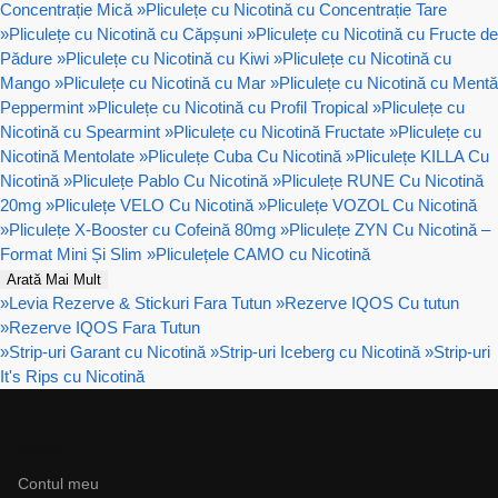
Concentrație Mică
»
Pliculețe cu Nicotină cu Concentrație Tare
»
Pliculețe cu Nicotină cu Căpșuni
»
Pliculețe cu Nicotină cu Fructe de
Pădure
»
Pliculețe cu Nicotină cu Kiwi
»
Pliculețe cu Nicotină cu
Mango
»
Pliculețe cu Nicotină cu Mar
»
Pliculețe cu Nicotină cu Mentă
Peppermint
»
Pliculețe cu Nicotină cu Profil Tropical
»
Pliculețe cu
Nicotină cu Spearmint
»
Pliculețe cu Nicotină Fructate
»
Pliculețe cu
Nicotină Mentolate
»
Pliculețe Cuba Cu Nicotină
»
Pliculețe KILLA Cu
Nicotină
»
Pliculețe Pablo Cu Nicotină
»
Pliculețe RUNE Cu Nicotină
20mg
»
Pliculețe VELO Cu Nicotină
»
Pliculețe VOZOL Cu Nicotină
»
Pliculețe X-Booster cu Cofeină 80mg
»
Pliculețe ZYN Cu Nicotină –
Format Mini Și Slim
»
Pliculețele CAMO cu Nicotină
Arată Mai Mult
»
Levia Rezerve & Stickuri Fara Tutun
»
Rezerve IQOS Cu tutun
»
Rezerve IQOS Fara Tutun
»
Strip-uri Garant cu Nicotină
»
Strip-uri Iceberg cu Nicotină
»
Strip-uri
It's Rips cu Nicotină
Ajutor
Contul meu