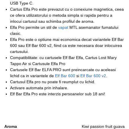
USB Type C.
Cartus Elfa Pro este prevazut cu o conexiune magnetica, ceea
ce ofera utilizatorului o metoda simpla si rapida pentru a
inlocui cartusul sau schimba profilul de aroma.
Elfa Pro permite un stil de
vapat
MTL asemanator fumatului
clasic.
Elfa Pro este o optiune mai economica decat variantele Elf Bar
600 sau Elf Bar 600 v2, fiind ca este necesara doar inlocuirea
cartusului.
Compatibilitate: cu cartusele Elf Bar Elfa, Cartus Lost Mary
Tappo Air si Cartusule Elfa Pro
Cartusele Elf Bar ELFA PRO sunt preincarcate cu aceleasi
lichid ca in variantele de
Elf Bar 600
si
Elf Bar 600 v2
.
Cartusul Elfa pro nu poate fi reumplut cu lichid.
Activare automata prin inhalare.
Elf Bar Elfa Pro este interzis persoanelor sub 18 ani!
Aroma
Kiwi passion fruit guava