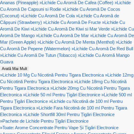
Ananas (Pineapple)
»
Lichide Cu Aromă De Cafea (Coffee)
»
Lichide
Cu Aromă De Capsuni si Rodie
»
Lichide Cu Aromă De Cocos
(Coconut)
»
Lichide Cu Aromă De Cola
»
Lichide Cu Aromă de
Căpșuni (Strawberry)
»
Lichide Cu Aromă De Fructe
»
Lichide Cu
Aromă De Kiwi
»
Lichide Cu Aromă De Kiwi si Mar Verde
»
Lichide Cu
Aromă De Mango
»
Lichide Cu Aromă De Mar
»
Lichide Cu Aromă De
Mar (Green Apple)
»
Lichide Cu Aromă De Menta (Menthol)
»
Lichide
Cu Aromă De Pepene (Watermelon)
»
Lichide Cu Aromă De Red Bull
»
Lichide Cu Aromă De Tutun (Tobacco)
»
Lichide Cu Aromă Mango
Guava
Arată Mai Mult
»
Lichide 10 Mg Cu Nicotină Pentru Tigara Electronica
»
Lichide 12mg
Cu Nicotină Pentru Tigara Electronica
»
Lichide 18mg Cu Nicotină
Pentru Tigara Electronica
»
Lichide 20mg Cu Nicotină Pentru Tigara
Electronica
»
Lichide 50 ml Pentru Țigări Electronice
»
Lichide 500 ml
Pentru Țigări Electronice
»
Lichide cu Nicotină de 100 ml Pentru
Tigara Electronica
»
Lichide Fara Nicotină de 100 ml Pentru Tigara
Electronica
»
Lichide Shortfill 30ml Pentru Țigări Electronice
»
Pachete de Lichide Pentru Țigări Electronice
»
Toate: Arome Concentrate Pentru Vape Și Țigări Electronice