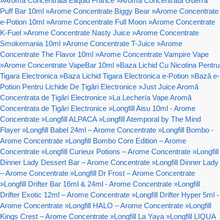
»
Aroma Concentrata Eliquid France
»
Aroma Concentrata Guerra
Puff Bar 10ml
»
Arome Concentrate Biggy Bear
»
Arome Concentrate
e-Potion 10ml
»
Arome Concentrate Full Moon
»
Arome Concentrate
K-Fuel
»
Arome Concentrate Nasty Juice
»
Arome Concentrate
Smokemania 10ml
»
Arome Concentrate T-Juice
»
Arome
Concentrate The Flavor 10ml
»
Arome Concentrate Vampire Vape
»
Arome Concentrate VapeBar 10ml
»
Baza Lichid Cu Nicotina Pentru
Tigara Electronica
»
Baza Lichid Tigara Electronica e-Potion
»
Bază e-
Potion Pentru Lichide De Țigări Electronice
»
Just Juice Aromă
Concentrata de Țigări Electronice
»
La Lechería Vape Aromă
Concentrata de Țigări Electronice
»
Longfill Aisu 10ml - Arome
Concentrate
»
Longfill ALPACA
»
Longfill Atemporal by The Mind
Flayer
»
Longfill Babel 24ml – Arome Concentrate
»
Longfill Bombo -
Arome Concentrate
»
Longfill Bombo Core Edition – Arome
Concentrate
»
Longfill Curieux Potions – Arome Concentrate
»
Longfill
Dinner Lady Dessert Bar – Arome Concentrate
»
Longfill Dinner Lady
– Arome Concentrate
»
Longfill Dr Frost – Arome Concentrate
»
Longfill Drifter Bar 16ml & 24ml - Arome Concentrate
»
Longfill
Drifter Exotic 12ml – Arome Concentrate
»
Longfill Drifter Hyper 5ml -
Arome Concentrate
»
Longfill HALO – Arome Concentrate
»
Longfill
Kings Crest – Arome Concentrate
»
Longfill La Yaya
»
Longfill LIQUA