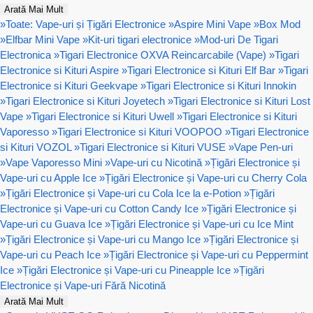
Arată Mai Mult
»
Toate: Vape-uri și Țigări Electronice
»
Aspire Mini Vape
»
Box Mod
»
Elfbar Mini Vape
»
Kit-uri tigari electronice
»
Mod-uri De Tigari
Electronica
»
Tigari Electronice OXVA Reincarcabile (Vape)
»
Tigari
Electronice si Kituri Aspire
»
Tigari Electronice si Kituri Elf Bar
»
Tigari
Electronice si Kituri Geekvape
»
Tigari Electronice si Kituri Innokin
»
Tigari Electronice si Kituri Joyetech
»
Tigari Electronice si Kituri Lost
Vape
»
Tigari Electronice si Kituri Uwell
»
Tigari Electronice si Kituri
Vaporesso
»
Tigari Electronice si Kituri VOOPOO
»
Tigari Electronice
si Kituri VOZOL
»
Tigari Electronice si Kituri VUSE
»
Vape Pen-uri
»
Vape Vaporesso Mini
»
Vape-uri cu Nicotină
»
Țigări Electronice și
Vape-uri cu Apple Ice
»
Țigări Electronice și Vape-uri cu Cherry Cola
»
Țigări Electronice și Vape-uri cu Cola Ice la e-Potion
»
Țigări
Electronice și Vape-uri cu Cotton Candy Ice
»
Țigări Electronice și
Vape-uri cu Guava Ice
»
Țigări Electronice și Vape-uri cu Ice Mint
»
Țigări Electronice și Vape-uri cu Mango Ice
»
Țigări Electronice și
Vape-uri cu Peach Ice
»
Țigări Electronice și Vape-uri cu Peppermint
Ice
»
Țigări Electronice și Vape-uri cu Pineapple Ice
»
Țigări
Electronice și Vape-uri Fără Nicotină
Arată Mai Mult