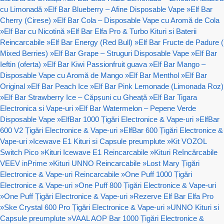
cu Limonadă
»
Elf Bar Blueberry – Afine Disposable Vape
»
Elf Bar
Cherry (Cirese)
»
Elf Bar Cola – Disposable Vape cu Aromă de Cola
»
Elf Bar cu Nicotină
»
Elf Bar Elfa Pro & Turbo Kituri si Baterii
Reincarcabile
»
Elf Bar Energy (Red Bull)
»
Elf Bar Fructe de Padure (
Mixed Berries)
»
Elf Bar Grape – Struguri Disposable Vape
»
Elf Bar
Ieftin (oferta)
»
Elf Bar Kiwi Passionfruit guava
»
Elf Bar Mango –
Disposable Vape cu Aromă de Mango
»
Elf Bar Menthol
»
Elf Bar
Original
»
Elf Bar Peach Ice
»
Elf Bar Pink Lemonade (Limonada Roz)
»
Elf Bar Strawberry Ice – Căpșuni cu Gheață
»
Elf Bar Tigara
Electronica si Vape-uri
»
Elf Bar Watermelon – Pepene Verde
Disposable Vape
»
ElfBar 1000 Țigări Electronice & Vape-uri
»
ElfBar
600 V2 Țigări Electronice & Vape-uri
»
ElfBar 600 Țigări Electronice &
Vape-uri
»
Icewave E1 Kituri si Capsule preumplute
»
Kit VOZOL
Switch Pico
»
Kituri Icewave E1 Reincarcabile
»
Kituri Reîncărcabile
VEEV inPrime
»
Kituri UNNO Reincarcabile
»
Lost Mary Țigări
Electronice & Vape-uri Reincarcabile
»
One Puff 1000 Țigări
Electronice & Vape-uri
»
One Puff 800 Țigări Electronice & Vape-uri
»
One Puff Țigări Electronice & Vape-uri
»
Rezerve Elf Bar Elfa Pro
»
Ske Crystal 600 Pro Țigări Electronice & Vape-uri
»
UNNO Kituri si
Capsule preumplute
»
VAAL AOP Bar 1000 Țigări Electronice &