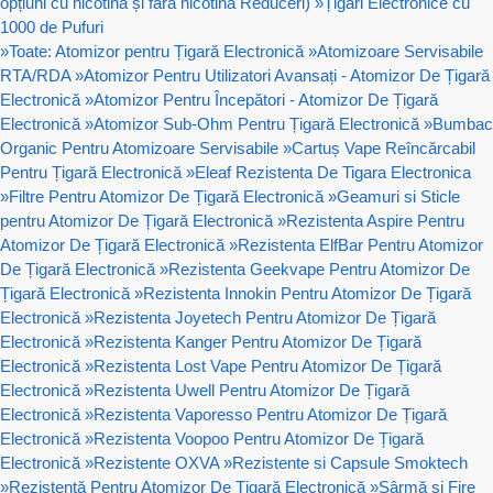
opțiuni cu nicotină și fără nicotină Reduceri)
»
Țigări Electronice cu
1000 de Pufuri
»
Toate: Atomizor pentru Țigară Electronică
»
Atomizoare Servisabile
RTA/RDA
»
Atomizor Pentru Utilizatori Avansați - Atomizor De Țigară
Electronică
»
Atomizor Pentru Începători - Atomizor De Țigară
Electronică
»
Atomizor Sub-Ohm Pentru Țigară Electronică
»
Bumbac
Organic Pentru Atomizoare Servisabile
»
Cartuș Vape Reîncărcabil
Pentru Țigară Electronică
»
Eleaf Rezistenta De Tigara Electronica
»
Filtre Pentru Atomizor De Țigară Electronică
»
Geamuri si Sticle
pentru Atomizor De Țigară Electronică
»
Rezistenta Aspire Pentru
Atomizor De Țigară Electronică
»
Rezistenta ElfBar Pentru Atomizor
De Țigară Electronică
»
Rezistenta Geekvape Pentru Atomizor De
Țigară Electronică
»
Rezistenta Innokin Pentru Atomizor De Țigară
Electronică
»
Rezistenta Joyetech Pentru Atomizor De Țigară
Electronică
»
Rezistenta Kanger Pentru Atomizor De Țigară
Electronică
»
Rezistenta Lost Vape Pentru Atomizor De Țigară
Electronică
»
Rezistenta Uwell Pentru Atomizor De Țigară
Electronică
»
Rezistenta Vaporesso Pentru Atomizor De Țigară
Electronică
»
Rezistenta Voopoo Pentru Atomizor De Țigară
Electronică
»
Rezistente OXVA
»
Rezistente si Capsule Smoktech
»
Rezistență Pentru Atomizor De Țigară Electronică
»
Sârmă și Fire