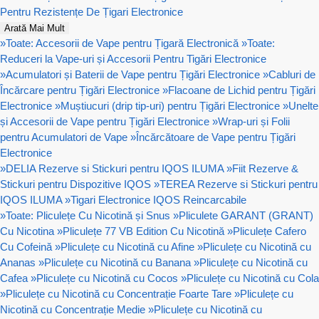
Pentru Rezistențe De Țigari Electronice
Arată Mai Mult
»
Toate: Accesorii de Vape pentru Țigară Electronică
»
Toate:
Reduceri la Vape-uri și Accesorii Pentru Tigări Electronice
»
Acumulatori și Baterii de Vape pentru Țigări Electronice
»
Cabluri de
Încărcare pentru Țigări Electronice
»
Flacoane de Lichid pentru Țigări
Electronice
»
Muștiucuri (drip tip-uri) pentru Țigări Electronice
»
Unelte
și Accesorii de Vape pentru Țigări Electronice
»
Wrap-uri și Folii
pentru Acumulatori de Vape
»
Încărcătoare de Vape pentru Țigări
Electronice
»
DELIA Rezerve si Stickuri pentru IQOS ILUMA
»
Fiit Rezerve &
Stickuri pentru Dispozitive IQOS
»
TEREA Rezerve si Stickuri pentru
IQOS ILUMA
»
Tigari Electronice IQOS Reincarcabile
»
Toate: Pliculețe Cu Nicotină și Snus
»
Pliculete GARANT (GRANT)
Cu Nicotina
»
Pliculețe 77 VB Edition Cu Nicotină
»
Pliculețe Cafero
Cu Cofeină
»
Pliculețe cu Nicotină cu Afine
»
Pliculețe cu Nicotină cu
Ananas
»
Pliculețe cu Nicotină cu Banana
»
Pliculețe cu Nicotină cu
Cafea
»
Pliculețe cu Nicotină cu Cocos
»
Pliculețe cu Nicotină cu Cola
»
Pliculețe cu Nicotină cu Concentrație Foarte Tare
»
Pliculețe cu
Nicotină cu Concentrație Medie
»
Pliculețe cu Nicotină cu