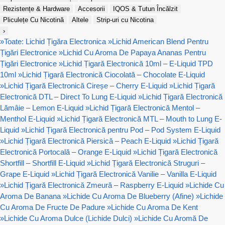
Rezistențe & Hardware
Accesorii
IQOS & Tutun Încălzit
Pliculețe Cu Nicotină
Altele
Strip-uri cu Nicotina
›
»
Toate: Lichid Țigăra Electronica
»
Lichid American Blend Pentru
Țigări Electronice
»
Lichid Cu Aroma De Papaya Ananas Pentru
Țigări Electronice
»
Lichid Țigară Electronică 10ml – E-Liquid TPD
10ml
»
Lichid Țigară Electronică Ciocolată – Chocolate E-Liquid
»
Lichid Țigară Electronică Cireșe – Cherry E-Liquid
»
Lichid Țigară
Electronică DTL – Direct To Lung E-Liquid
»
Lichid Țigară Electronică
Lămâie – Lemon E-Liquid
»
Lichid Țigară Electronică Mentol –
Menthol E-Liquid
»
Lichid Țigară Electronică MTL – Mouth to Lung E-
Liquid
»
Lichid Țigară Electronică pentru Pod – Pod System E-Liquid
»
Lichid Țigară Electronică Piersică – Peach E-Liquid
»
Lichid Țigară
Electronică Portocală – Orange E-Liquid
»
Lichid Țigară Electronică
Shortfill – Shortfill E-Liquid
»
Lichid Țigară Electronică Struguri –
Grape E-Liquid
»
Lichid Țigară Electronică Vanilie – Vanilla E-Liquid
»
Lichid Țigară Electronică Zmeură – Raspberry E-Liquid
»
Lichide Cu
Aroma De Banana
»
Lichide Cu Aroma De Blueberry (Afine)
»
Lichide
Cu Aroma De Fructe De Padure
»
Lichide Cu Aroma De Kent
»
Lichide Cu Aroma Dulce (Lichide Dulci)
»
Lichide Cu Aromă De