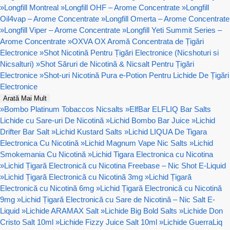
»
Longfill Montreal
»
Longfill OHF – Arome Concentrate
»
Longfill
Oil4vap – Arome Concentrate
»
Longfill Omerta – Arome Concentrate
»
Longfill Viper – Arome Concentrate
»
Longfill Yeti Summit Series –
Arome Concentrate
»
OXVA OX Aromă Concentrata de Țigări
Electronice
»
Shot Nicotină Pentru Țigări Electronice (Nicshoturi si
Nicsalturi)
»
Shot Săruri de Nicotină & Nicsalt Pentru Țigări
Electronice
»
Shot-uri Nicotină Pura e-Potion Pentru Lichide De Țigări
Electronice
Arată Mai Mult
»
Bombo Platinum Tobaccos Nicsalts
»
ElfBar ELFLIQ Bar Salts
Lichide cu Sare-uri De Nicotină
»
Lichid Bombo Bar Juice
»
Lichid
Drifter Bar Salt
»
Lichid Kustard Salts
»
Lichid LIQUA De Tigara
Electronica Cu Nicotină
»
Lichid Magnum Vape Nic Salts
»
Lichid
Smokemania Cu Nicotină
»
Lichid Tigara Electronica cu Nicotina
»
Lichid Țigară Electronică cu Nicotina Freebase – Nic Shot E-Liquid
»
Lichid Țigară Electronică cu Nicotină 3mg
»
Lichid Țigară
Electronică cu Nicotină 6mg
»
Lichid Țigară Electronică cu Nicotină
9mg
»
Lichid Țigară Electronică cu Sare de Nicotină – Nic Salt E-
Liquid
»
Lichide ARAMAX Salt
»
Lichide Big Bold Salts
»
Lichide Don
Cristo Salt 10ml
»
Lichide Fizzy Juice Salt 10ml
»
Lichide GuerraLiq