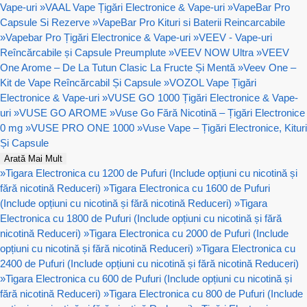
Vape-uri
»
VAAL Vape Țigări Electronice & Vape-uri
»
VapeBar Pro
Capsule Si Rezerve
»
VapeBar Pro Kituri si Baterii Reincarcabile
»
Vapebar Pro Țigări Electronice & Vape-uri
»
VEEV - Vape-uri
Reîncărcabile și Capsule Preumplute
»
VEEV NOW Ultra
»
VEEV
One Arome – De La Tutun Clasic La Fructe Și Mentă
»
Veev One –
Kit de Vape Reîncărcabil Și Capsule
»
VOZOL Vape Țigări
Electronice & Vape-uri
»
VUSE GO 1000 Țigări Electronice & Vape-
uri
»
VUSE GO AROME
»
Vuse Go Fără Nicotină – Țigări Electronice
0 mg
»
VUSE PRO ONE 1000
»
Vuse Vape – Țigări Electronice, Kituri
Și Capsule
Arată Mai Mult
»
Tigara Electronica cu 1200 de Pufuri (Include opțiuni cu nicotină și
fără nicotină Reduceri)
»
Tigara Electronica cu 1600 de Pufuri
(Include opțiuni cu nicotină și fără nicotină Reduceri)
»
Tigara
Electronica cu 1800 de Pufuri (Include opțiuni cu nicotină și fără
nicotină Reduceri)
»
Tigara Electronica cu 2000 de Pufuri (Include
opțiuni cu nicotină și fără nicotină Reduceri)
»
Tigara Electronica cu
2400 de Pufuri (Include opțiuni cu nicotină și fără nicotină Reduceri)
»
Tigara Electronica cu 600 de Pufuri (Include opțiuni cu nicotină și
fără nicotină Reduceri)
»
Tigara Electronica cu 800 de Pufuri (Include