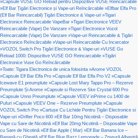
»
Capsule VUSE GO Reload pentru Dispozitive VUSE Reincarcabile
»
Elf Bar Țigări Electronice și Vape-uri Reîncărcabile
»
Elfbar Elfa Pro
(Elf Bar Reincarcabil) Țigări Electronice & Vape-uri
»
Tigari
Electronice Reincarcabile VapeBar
»
Tigari Electronice VEEV
Reincarcabile (Vape) De Vanzare
»
Tigari Electronice Vozol
Reincarcabile (Vape) De Vanzare
»
Vape-uri Reincarcabile & Țigări
Electronice Reîncărcabile
»
Vape-uri Reincarcabile Cu Incarcator
»
VOZOL Switch Pro Țigări Electronice & Vape-uri
»
VUSE Go
Reload 1000: Dispozitive VUSE GO Reincarcabile
»
Țigări
Electronice Vuse Go Reîncărcabile
»
Toate: Tigara Electronica de unica folosinta
»
Arome VOZOL
»
Capsule Elf Bar Elfa Pro
»
Capsule Elf Bar Elfa Pro V2
»
Capsule
Icewave E1 preumplute
»
Capsule Lost Mary Tappo Pro – Rezerve
Preumplute Și Arome
»
Capsule si Rezerve Ske Crystal 600 Pro
»
Capsule Unno Preumplute
»
Capsule VEEV inPrime cu 1400 de
Pufuri
»
Capsule VEEV One – Rezerve Preumplute
»
Capsule
VOZOL Switch Pro
»
Cartușe Cu Lichide Pentru Țigări Electronice si
Vape-uri
»
Drifter Poco 600
»
Elf Bar 10mg Nicotină – Disposable
Vape cu Sare de Nicotină
»
Elf Bar 20mg Nicotină – Disposable Vape
cu Sare de Nicotină
»
Elf Bar Apple ( Mar)
»
Elf Bar Banana Ice –
Banană cu Gheață
»
Elf Bar Blue Razz Lemonade – Zmeură Albastră