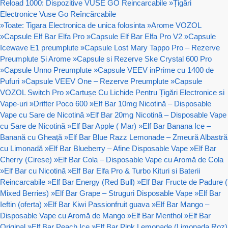
Reload 1000: Dispozitive VUSE GO Reincarcabile
»
Țigări
Electronice Vuse Go Reîncărcabile
»
Toate: Tigara Electronica de unica folosinta
»
Arome VOZOL
»
Capsule Elf Bar Elfa Pro
»
Capsule Elf Bar Elfa Pro V2
»
Capsule
Icewave E1 preumplute
»
Capsule Lost Mary Tappo Pro – Rezerve
Preumplute Și Arome
»
Capsule si Rezerve Ske Crystal 600 Pro
»
Capsule Unno Preumplute
»
Capsule VEEV inPrime cu 1400 de
Pufuri
»
Capsule VEEV One – Rezerve Preumplute
»
Capsule
VOZOL Switch Pro
»
Cartușe Cu Lichide Pentru Țigări Electronice si
Vape-uri
»
Drifter Poco 600
»
Elf Bar 10mg Nicotină – Disposable
Vape cu Sare de Nicotină
»
Elf Bar 20mg Nicotină – Disposable Vape
cu Sare de Nicotină
»
Elf Bar Apple ( Mar)
»
Elf Bar Banana Ice –
Banană cu Gheață
»
Elf Bar Blue Razz Lemonade – Zmeură Albastră
cu Limonadă
»
Elf Bar Blueberry – Afine Disposable Vape
»
Elf Bar
Cherry (Cirese)
»
Elf Bar Cola – Disposable Vape cu Aromă de Cola
»
Elf Bar cu Nicotină
»
Elf Bar Elfa Pro & Turbo Kituri si Baterii
Reincarcabile
»
Elf Bar Energy (Red Bull)
»
Elf Bar Fructe de Padure (
Mixed Berries)
»
Elf Bar Grape – Struguri Disposable Vape
»
Elf Bar
Ieftin (oferta)
»
Elf Bar Kiwi Passionfruit guava
»
Elf Bar Mango –
Disposable Vape cu Aromă de Mango
»
Elf Bar Menthol
»
Elf Bar
Original
»
Elf Bar Peach Ice
»
Elf Bar Pink Lemonade (Limonada Roz)