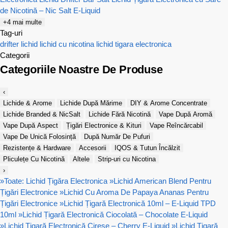
de Nicotină – Nic Salt E-Liquid
+4 mai multe
Tag-uri
drifter
lichid
lichid cu nicotina
lichid tigara electronica
Categorii
Categoriile Noastre De Produse
‹
Lichide & Arome
Lichide După Mărime
DIY & Arome Concentrate
Lichide Branded & NicSalt
Lichide Fără Nicotină
Vape După Aromă
Vape După Aspect
Țigări Electronice & Kituri
Vape Reîncărcabil
Vape De Unică Folosință
După Număr De Pufuri
Rezistențe & Hardware
Accesorii
IQOS & Tutun Încălzit
Pliculețe Cu Nicotină
Altele
Strip-uri cu Nicotina
›
»
Toate: Lichid Țigăra Electronica
»
Lichid American Blend Pentru
Țigări Electronice
»
Lichid Cu Aroma De Papaya Ananas Pentru
Țigări Electronice
»
Lichid Țigară Electronică 10ml – E-Liquid TPD
10ml
»
Lichid Țigară Electronică Ciocolată – Chocolate E-Liquid
»
Lichid Țigară Electronică Cireșe – Cherry E-Liquid
»
Lichid Țigară