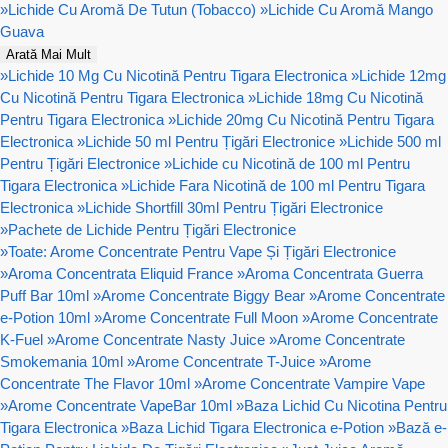
»
Lichide Cu Aromă De Tutun (Tobacco)
»
Lichide Cu Aromă Mango
Guava
Arată Mai Mult
»
Lichide 10 Mg Cu Nicotină Pentru Tigara Electronica
»
Lichide 12mg
Cu Nicotină Pentru Tigara Electronica
»
Lichide 18mg Cu Nicotină
Pentru Tigara Electronica
»
Lichide 20mg Cu Nicotină Pentru Tigara
Electronica
»
Lichide 50 ml Pentru Țigări Electronice
»
Lichide 500 ml
Pentru Țigări Electronice
»
Lichide cu Nicotină de 100 ml Pentru
Tigara Electronica
»
Lichide Fara Nicotină de 100 ml Pentru Tigara
Electronica
»
Lichide Shortfill 30ml Pentru Țigări Electronice
»
Pachete de Lichide Pentru Țigări Electronice
»
Toate: Arome Concentrate Pentru Vape Și Țigări Electronice
»
Aroma Concentrata Eliquid France
»
Aroma Concentrata Guerra
Puff Bar 10ml
»
Arome Concentrate Biggy Bear
»
Arome Concentrate
e-Potion 10ml
»
Arome Concentrate Full Moon
»
Arome Concentrate
K-Fuel
»
Arome Concentrate Nasty Juice
»
Arome Concentrate
Smokemania 10ml
»
Arome Concentrate T-Juice
»
Arome
Concentrate The Flavor 10ml
»
Arome Concentrate Vampire Vape
»
Arome Concentrate VapeBar 10ml
»
Baza Lichid Cu Nicotina Pentru
Tigara Electronica
»
Baza Lichid Tigara Electronica e-Potion
»
Bază e-