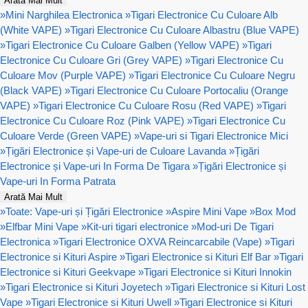
Arată Mai Mult
»
Mini Narghilea Electronica
»
Tigari Electronice Cu Culoare Alb
(White VAPE)
»
Tigari Electronice Cu Culoare Albastru (Blue VAPE)
»
Tigari Electronice Cu Culoare Galben (Yellow VAPE)
»
Tigari
Electronice Cu Culoare Gri (Grey VAPE)
»
Tigari Electronice Cu
Culoare Mov (Purple VAPE)
»
Tigari Electronice Cu Culoare Negru
(Black VAPE)
»
Tigari Electronice Cu Culoare Portocaliu (Orange
VAPE)
»
Tigari Electronice Cu Culoare Rosu (Red VAPE)
»
Tigari
Electronice Cu Culoare Roz (Pink VAPE)
»
Tigari Electronice Cu
Culoare Verde (Green VAPE)
»
Vape-uri si Tigari Electronice Mici
»
Țigări Electronice și Vape-uri de Culoare Lavanda
»
Țigări
Electronice și Vape-uri In Forma De Tigara
»
Țigări Electronice și
Vape-uri In Forma Patrata
Arată Mai Mult
»
Toate: Vape-uri și Țigări Electronice
»
Aspire Mini Vape
»
Box Mod
»
Elfbar Mini Vape
»
Kit-uri tigari electronice
»
Mod-uri De Tigari
Electronica
»
Tigari Electronice OXVA Reincarcabile (Vape)
»
Tigari
Electronice si Kituri Aspire
»
Tigari Electronice si Kituri Elf Bar
»
Tigari
Electronice si Kituri Geekvape
»
Tigari Electronice si Kituri Innokin
»
Tigari Electronice si Kituri Joyetech
»
Tigari Electronice si Kituri Lost
Vape
»
Tigari Electronice si Kituri Uwell
»
Tigari Electronice si Kituri