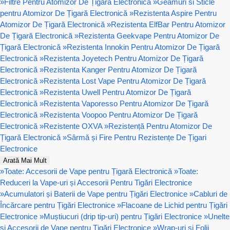
»
Filtre Pentru Atomizor De Țigară Electronică
»
Geamuri si Sticle
pentru Atomizor De Țigară Electronică
»
Rezistenta Aspire Pentru
Atomizor De Țigară Electronică
»
Rezistenta ElfBar Pentru Atomizor
De Țigară Electronică
»
Rezistenta Geekvape Pentru Atomizor De
Țigară Electronică
»
Rezistenta Innokin Pentru Atomizor De Țigară
Electronică
»
Rezistenta Joyetech Pentru Atomizor De Țigară
Electronică
»
Rezistenta Kanger Pentru Atomizor De Țigară
Electronică
»
Rezistenta Lost Vape Pentru Atomizor De Țigară
Electronică
»
Rezistenta Uwell Pentru Atomizor De Țigară
Electronică
»
Rezistenta Vaporesso Pentru Atomizor De Țigară
Electronică
»
Rezistenta Voopoo Pentru Atomizor De Țigară
Electronică
»
Rezistente OXVA
»
Rezistență Pentru Atomizor De
Țigară Electronică
»
Sârmă și Fire Pentru Rezistențe De Țigari
Electronice
Arată Mai Mult
»
Toate: Accesorii de Vape pentru Țigară Electronică
»
Toate:
Reduceri la Vape-uri și Accesorii Pentru Tigări Electronice
»
Acumulatori și Baterii de Vape pentru Țigări Electronice
»
Cabluri de
Încărcare pentru Țigări Electronice
»
Flacoane de Lichid pentru Țigări
Electronice
»
Muștiucuri (drip tip-uri) pentru Țigări Electronice
»
Unelte
și Accesorii de Vape pentru Țigări Electronice
»
Wrap-uri și Folii