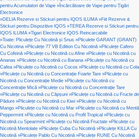
pentru Acumulatori de Vape
»
Încărcătoare de Vape pentru Țigări
Electronice
»
DELIA Rezerve si Stickuri pentru IQOS ILUMA
»
Fiit Rezerve &
Stickuri pentru Dispozitive IQOS
»
TEREA Rezerve si Stickuri pentru
IQOS ILUMA
»
Tigari Electronice IQOS Reincarcabile
»
Toate: Pliculețe Cu Nicotină și Snus
»
Pliculete GARANT (GRANT)
Cu Nicotina
»
Pliculețe 77 VB Edition Cu Nicotină
»
Pliculețe Cafero
Cu Cofeină
»
Pliculețe cu Nicotină cu Afine
»
Pliculețe cu Nicotină cu
Ananas
»
Pliculețe cu Nicotină cu Banana
»
Pliculețe cu Nicotină cu
Cafea
»
Pliculețe cu Nicotină cu Cocos
»
Pliculețe cu Nicotină cu Cola
»
Pliculețe cu Nicotină cu Concentrație Foarte Tare
»
Pliculețe cu
Nicotină cu Concentrație Medie
»
Pliculețe cu Nicotină cu
Concentrație Mică
»
Pliculețe cu Nicotină cu Concentrație Tare
»
Pliculețe cu Nicotină cu Căpșuni
»
Pliculețe cu Nicotină cu Fructe de
Pădure
»
Pliculețe cu Nicotină cu Kiwi
»
Pliculețe cu Nicotină cu
Mango
»
Pliculețe cu Nicotină cu Mar
»
Pliculețe cu Nicotină cu Mentă
Peppermint
»
Pliculețe cu Nicotină cu Profil Tropical
»
Pliculețe cu
Nicotină cu Spearmint
»
Pliculețe cu Nicotină Fructate
»
Pliculețe cu
Nicotină Mentolate
»
Pliculețe Cuba Cu Nicotină
»
Pliculețe KILLA Cu
Nicotină
»
Pliculețe Pablo Cu Nicotină
»
Pliculețe RUNE Cu Nicotină