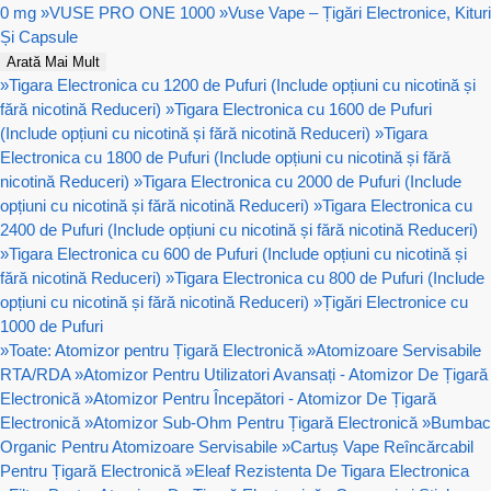
0 mg
»
VUSE PRO ONE 1000
»
Vuse Vape – Țigări Electronice, Kituri
Și Capsule
Arată Mai Mult
»
Tigara Electronica cu 1200 de Pufuri (Include opțiuni cu nicotină și
fără nicotină Reduceri)
»
Tigara Electronica cu 1600 de Pufuri
(Include opțiuni cu nicotină și fără nicotină Reduceri)
»
Tigara
Electronica cu 1800 de Pufuri (Include opțiuni cu nicotină și fără
nicotină Reduceri)
»
Tigara Electronica cu 2000 de Pufuri (Include
opțiuni cu nicotină și fără nicotină Reduceri)
»
Tigara Electronica cu
2400 de Pufuri (Include opțiuni cu nicotină și fără nicotină Reduceri)
»
Tigara Electronica cu 600 de Pufuri (Include opțiuni cu nicotină și
fără nicotină Reduceri)
»
Tigara Electronica cu 800 de Pufuri (Include
opțiuni cu nicotină și fără nicotină Reduceri)
»
Țigări Electronice cu
1000 de Pufuri
»
Toate: Atomizor pentru Țigară Electronică
»
Atomizoare Servisabile
RTA/RDA
»
Atomizor Pentru Utilizatori Avansați - Atomizor De Țigară
Electronică
»
Atomizor Pentru Începători - Atomizor De Țigară
Electronică
»
Atomizor Sub-Ohm Pentru Țigară Electronică
»
Bumbac
Organic Pentru Atomizoare Servisabile
»
Cartuș Vape Reîncărcabil
Pentru Țigară Electronică
»
Eleaf Rezistenta De Tigara Electronica