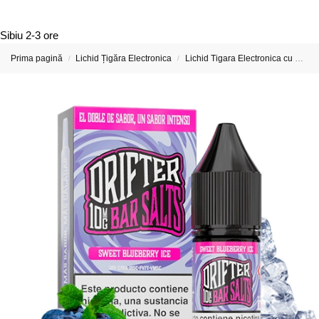
Sibiu
2-3 ore
Prima pagină
Lichid Țigăra Electronica
Lichid Tigara Electronica cu Nicotina
/
/