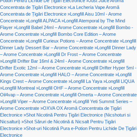
Potion Pentru Lichide De Țigări Electronice
»
Just Juice Aromă
Concentrata de Țigări Electronice
»
La Lechería Vape Aromă
Concentrata de Țigări Electronice
»
Longfill Aisu 10ml - Arome
Concentrate
»
Longfill ALPACA
»
Longfill Atemporal by The Mind
Flayer
»
Longfill Babel 24ml – Arome Concentrate
»
Longfill Bombo -
Arome Concentrate
»
Longfill Bombo Core Edition – Arome
Concentrate
»
Longfill Curieux Potions – Arome Concentrate
»
Longfill
Dinner Lady Dessert Bar – Arome Concentrate
»
Longfill Dinner Lady
– Arome Concentrate
»
Longfill Dr Frost – Arome Concentrate
»
Longfill Drifter Bar 16ml & 24ml - Arome Concentrate
»
Longfill
Drifter Exotic 12ml – Arome Concentrate
»
Longfill Drifter Hyper 5ml -
Arome Concentrate
»
Longfill HALO – Arome Concentrate
»
Longfill
Kings Crest – Arome Concentrate
»
Longfill La Yaya
»
Longfill LIQUA
»
Longfill Montreal
»
Longfill OHF – Arome Concentrate
»
Longfill
Oil4vap – Arome Concentrate
»
Longfill Omerta – Arome Concentrate
»
Longfill Viper – Arome Concentrate
»
Longfill Yeti Summit Series –
Arome Concentrate
»
OXVA OX Aromă Concentrata de Țigări
Electronice
»
Shot Nicotină Pentru Țigări Electronice (Nicshoturi si
Nicsalturi)
»
Shot Săruri de Nicotină & Nicsalt Pentru Țigări
Electronice
»
Shot-uri Nicotină Pura e-Potion Pentru Lichide De Țigări
Electronice