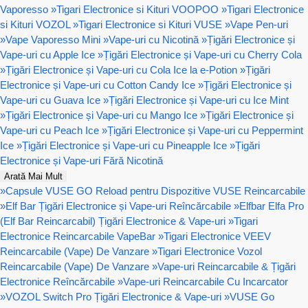
Vaporesso
»
Tigari Electronice si Kituri VOOPOO
»
Tigari Electronice
si Kituri VOZOL
»
Tigari Electronice si Kituri VUSE
»
Vape Pen-uri
»
Vape Vaporesso Mini
»
Vape-uri cu Nicotină
»
Țigări Electronice și
Vape-uri cu Apple Ice
»
Țigări Electronice și Vape-uri cu Cherry Cola
»
Țigări Electronice și Vape-uri cu Cola Ice la e-Potion
»
Țigări
Electronice și Vape-uri cu Cotton Candy Ice
»
Țigări Electronice și
Vape-uri cu Guava Ice
»
Țigări Electronice și Vape-uri cu Ice Mint
»
Țigări Electronice și Vape-uri cu Mango Ice
»
Țigări Electronice și
Vape-uri cu Peach Ice
»
Țigări Electronice și Vape-uri cu Peppermint
Ice
»
Țigări Electronice și Vape-uri cu Pineapple Ice
»
Țigări
Electronice și Vape-uri Fără Nicotină
Arată Mai Mult
»
Capsule VUSE GO Reload pentru Dispozitive VUSE Reincarcabile
»
Elf Bar Țigări Electronice și Vape-uri Reîncărcabile
»
Elfbar Elfa Pro
(Elf Bar Reincarcabil) Țigări Electronice & Vape-uri
»
Tigari
Electronice Reincarcabile VapeBar
»
Tigari Electronice VEEV
Reincarcabile (Vape) De Vanzare
»
Tigari Electronice Vozol
Reincarcabile (Vape) De Vanzare
»
Vape-uri Reincarcabile & Țigări
Electronice Reîncărcabile
»
Vape-uri Reincarcabile Cu Incarcator
»
VOZOL Switch Pro Țigări Electronice & Vape-uri
»
VUSE Go