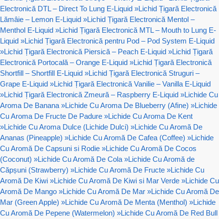
Electronică DTL – Direct To Lung E-Liquid
»
Lichid Țigară Electronică
Lămâie – Lemon E-Liquid
»
Lichid Țigară Electronică Mentol –
Menthol E-Liquid
»
Lichid Țigară Electronică MTL – Mouth to Lung E-
Liquid
»
Lichid Țigară Electronică pentru Pod – Pod System E-Liquid
»
Lichid Țigară Electronică Piersică – Peach E-Liquid
»
Lichid Țigară
Electronică Portocală – Orange E-Liquid
»
Lichid Țigară Electronică
Shortfill – Shortfill E-Liquid
»
Lichid Țigară Electronică Struguri –
Grape E-Liquid
»
Lichid Țigară Electronică Vanilie – Vanilla E-Liquid
»
Lichid Țigară Electronică Zmeură – Raspberry E-Liquid
»
Lichide Cu
Aroma De Banana
»
Lichide Cu Aroma De Blueberry (Afine)
»
Lichide
Cu Aroma De Fructe De Padure
»
Lichide Cu Aroma De Kent
»
Lichide Cu Aroma Dulce (Lichide Dulci)
»
Lichide Cu Aromă De
Ananas (Pineapple)
»
Lichide Cu Aromă De Cafea (Coffee)
»
Lichide
Cu Aromă De Capsuni si Rodie
»
Lichide Cu Aromă De Cocos
(Coconut)
»
Lichide Cu Aromă De Cola
»
Lichide Cu Aromă de
Căpșuni (Strawberry)
»
Lichide Cu Aromă De Fructe
»
Lichide Cu
Aromă De Kiwi
»
Lichide Cu Aromă De Kiwi si Mar Verde
»
Lichide Cu
Aromă De Mango
»
Lichide Cu Aromă De Mar
»
Lichide Cu Aromă De
Mar (Green Apple)
»
Lichide Cu Aromă De Menta (Menthol)
»
Lichide
Cu Aromă De Pepene (Watermelon)
»
Lichide Cu Aromă De Red Bull