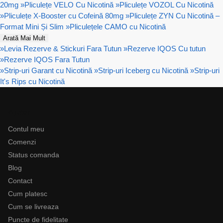
20mg
»
Pliculețe VELO Cu Nicotină
»
Pliculețe VOZOL Cu Nicotină
»
Pliculețe X-Booster cu Cofeină 80mg
»
Pliculețe ZYN Cu Nicotină –
Format Mini Și Slim
»
Pliculețele CAMO cu Nicotină
Arată Mai Mult
»
Levia Rezerve & Stickuri Fara Tutun
»
Rezerve IQOS Cu tutun
»
Rezerve IQOS Fara Tutun
»
Strip-uri Garant cu Nicotină
»
Strip-uri Iceberg cu Nicotină
»
Strip-uri
It's Rips cu Nicotină
Ajutor
Contul meu
Comenzi
Status comanda
Blog
Contact
Cum platesc
Cum se livreaza
Puncte de fidelitate