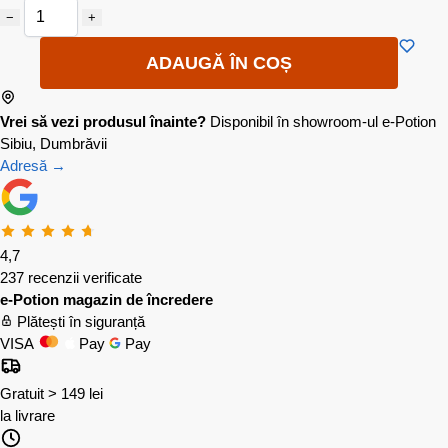
−
+
ADAUGĂ ÎN COȘ
Vrei să vezi produsul înainte?
Disponibil în showroom-ul e-Potion
Sibiu, Dumbrăvii
Adresă →
4,7
237 recenzii verificate
e-Potion magazin de încredere
Plătești în siguranță
VISA
Pay
Pay
Gratuit > 149 lei
la livrare