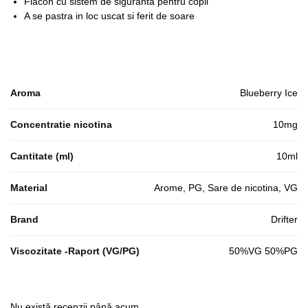
Flacon cu sistem de siguranta pentru copii
A se pastra in loc uscat si ferit de soare
Aroma
Blueberry Ice
Concentratie nicotina
10mg
Cantitate (ml)
10ml
Material
Arome, PG, Sare de nicotina, VG
Brand
Drifter
Viscozitate -Raport (VG/PG)
50%VG 50%PG
Nu există recenzii până acum.