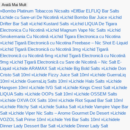
Arată Mai Mult
»
Bombo Platinum Tobaccos Nicsalts
»
ElfBar ELFLIQ Bar Salts
Lichide cu Sare-uri De Nicotină
»
Lichid Bombo Bar Juice
»
Lichid
Drifter Bar Salt
»
Lichid Kustard Salts
»
Lichid LIQUA De Tigara
Electronica Cu Nicotină
»
Lichid Magnum Vape Nic Salts
»
Lichid
Smokemania Cu Nicotină
»
Lichid Tigara Electronica cu Nicotina
»
Lichid Țigară Electronică cu Nicotina Freebase – Nic Shot E-Liquid
»
Lichid Țigară Electronică cu Nicotină 3mg
»
Lichid Țigară
Electronică cu Nicotină 6mg
»
Lichid Țigară Electronică cu Nicotină
9mg
»
Lichid Țigară Electronică cu Sare de Nicotină – Nic Salt E-
Liquid
»
Lichide ARAMAX Salt
»
Lichide Big Bold Salts
»
Lichide Don
Cristo Salt 10ml
»
Lichide Fizzy Juice Salt 10ml
»
Lichide GuerraLiq
10ml
»
Lichide GuerraLiq Salts 10ml
»
Lichide Halo Salts
»
Lichide
Hangsen 10ml
»
Lichide IVG Salt
»
Lichide Kings Crest Salt
»
Lichide
LIQUA Salts
»
Lichide OOPs Salt 10ml
»
Lichide OSSEM Salts
»
Lichide OXVA OX Salts 10ml
»
Lichide Riot Squad Bar Salt 10ml
»
Lichide Ritchy Salt
»
Lichide Sukka Salt
»
Lichide Vampire Vape Bar
Salt
»
Lichide Viper Nic Salts – Arome Gourmet De Desert
»
Lichide
VOZOL Salt Prime 10ml
»
Lichide Yeti Bar Salts 10ml
»
Lichidele
Dinner Lady Dessert Bar Salt
»
Lichidele Dinner Lady Salt