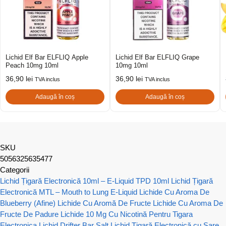
Lichid Elf Bar ELFLIQ Apple
Lichid Elf Bar ELFLIQ Grape
Peach 10mg 10ml
10mg 10ml
36,90
lei
36,90
lei
TVA inclus
TVA inclus
Adaugă în coș
Adaugă în coș
SKU
5056325635477
Categorii
Lichid Țigară Electronică 10ml – E-Liquid TPD 10ml
Lichid Țigară
Electronică MTL – Mouth to Lung E-Liquid
Lichide Cu Aroma De
Blueberry (Afine)
Lichide Cu Aromă De Fructe
Lichide Cu Aroma De
Fructe De Padure
Lichide 10 Mg Cu Nicotină Pentru Tigara
Electronica
Lichid Drifter Bar Salt
Lichid Țigară Electronică cu Sare