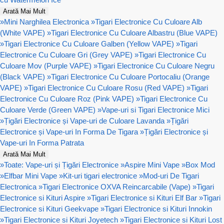
Arată Mai Mult
»
Mini Narghilea Electronica
»
Tigari Electronice Cu Culoare Alb
(White VAPE)
»
Tigari Electronice Cu Culoare Albastru (Blue VAPE)
»
Tigari Electronice Cu Culoare Galben (Yellow VAPE)
»
Tigari
Electronice Cu Culoare Gri (Grey VAPE)
»
Tigari Electronice Cu
Culoare Mov (Purple VAPE)
»
Tigari Electronice Cu Culoare Negru
(Black VAPE)
»
Tigari Electronice Cu Culoare Portocaliu (Orange
VAPE)
»
Tigari Electronice Cu Culoare Rosu (Red VAPE)
»
Tigari
Electronice Cu Culoare Roz (Pink VAPE)
»
Tigari Electronice Cu
Culoare Verde (Green VAPE)
»
Vape-uri si Tigari Electronice Mici
»
Țigări Electronice și Vape-uri de Culoare Lavanda
»
Țigări
Electronice și Vape-uri In Forma De Tigara
»
Țigări Electronice și
Vape-uri In Forma Patrata
Arată Mai Mult
»
Toate: Vape-uri și Țigări Electronice
»
Aspire Mini Vape
»
Box Mod
»
Elfbar Mini Vape
»
Kit-uri tigari electronice
»
Mod-uri De Tigari
Electronica
»
Tigari Electronice OXVA Reincarcabile (Vape)
»
Tigari
Electronice si Kituri Aspire
»
Tigari Electronice si Kituri Elf Bar
»
Tigari
Electronice si Kituri Geekvape
»
Tigari Electronice si Kituri Innokin
»
Tigari Electronice si Kituri Joyetech
»
Tigari Electronice si Kituri Lost