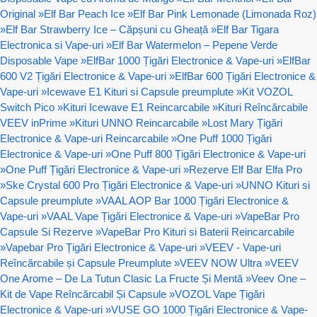
Original
»
Elf Bar Peach Ice
»
Elf Bar Pink Lemonade (Limonada Roz)
»
Elf Bar Strawberry Ice – Căpșuni cu Gheață
»
Elf Bar Tigara
Electronica si Vape-uri
»
Elf Bar Watermelon – Pepene Verde
Disposable Vape
»
ElfBar 1000 Țigări Electronice & Vape-uri
»
ElfBar
600 V2 Țigări Electronice & Vape-uri
»
ElfBar 600 Țigări Electronice &
Vape-uri
»
Icewave E1 Kituri si Capsule preumplute
»
Kit VOZOL
Switch Pico
»
Kituri Icewave E1 Reincarcabile
»
Kituri Reîncărcabile
VEEV inPrime
»
Kituri UNNO Reincarcabile
»
Lost Mary Țigări
Electronice & Vape-uri Reincarcabile
»
One Puff 1000 Țigări
Electronice & Vape-uri
»
One Puff 800 Țigări Electronice & Vape-uri
»
One Puff Țigări Electronice & Vape-uri
»
Rezerve Elf Bar Elfa Pro
»
Ske Crystal 600 Pro Țigări Electronice & Vape-uri
»
UNNO Kituri si
Capsule preumplute
»
VAAL AOP Bar 1000 Țigări Electronice &
Vape-uri
»
VAAL Vape Țigări Electronice & Vape-uri
»
VapeBar Pro
Capsule Si Rezerve
»
VapeBar Pro Kituri si Baterii Reincarcabile
»
Vapebar Pro Țigări Electronice & Vape-uri
»
VEEV - Vape-uri
Reîncărcabile și Capsule Preumplute
»
VEEV NOW Ultra
»
VEEV
One Arome – De La Tutun Clasic La Fructe Și Mentă
»
Veev One –
Kit de Vape Reîncărcabil Și Capsule
»
VOZOL Vape Țigări
Electronice & Vape-uri
»
VUSE GO 1000 Țigări Electronice & Vape-