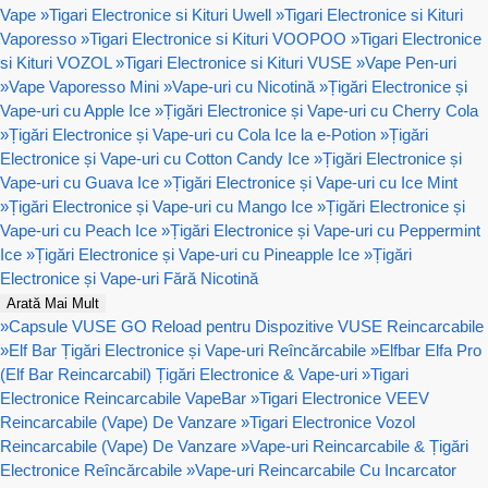
Vape
»
Tigari Electronice si Kituri Uwell
»
Tigari Electronice si Kituri
Vaporesso
»
Tigari Electronice si Kituri VOOPOO
»
Tigari Electronice
si Kituri VOZOL
»
Tigari Electronice si Kituri VUSE
»
Vape Pen-uri
»
Vape Vaporesso Mini
»
Vape-uri cu Nicotină
»
Țigări Electronice și
Vape-uri cu Apple Ice
»
Țigări Electronice și Vape-uri cu Cherry Cola
»
Țigări Electronice și Vape-uri cu Cola Ice la e-Potion
»
Țigări
Electronice și Vape-uri cu Cotton Candy Ice
»
Țigări Electronice și
Vape-uri cu Guava Ice
»
Țigări Electronice și Vape-uri cu Ice Mint
»
Țigări Electronice și Vape-uri cu Mango Ice
»
Țigări Electronice și
Vape-uri cu Peach Ice
»
Țigări Electronice și Vape-uri cu Peppermint
Ice
»
Țigări Electronice și Vape-uri cu Pineapple Ice
»
Țigări
Electronice și Vape-uri Fără Nicotină
Arată Mai Mult
»
Capsule VUSE GO Reload pentru Dispozitive VUSE Reincarcabile
»
Elf Bar Țigări Electronice și Vape-uri Reîncărcabile
»
Elfbar Elfa Pro
(Elf Bar Reincarcabil) Țigări Electronice & Vape-uri
»
Tigari
Electronice Reincarcabile VapeBar
»
Tigari Electronice VEEV
Reincarcabile (Vape) De Vanzare
»
Tigari Electronice Vozol
Reincarcabile (Vape) De Vanzare
»
Vape-uri Reincarcabile & Țigări
Electronice Reîncărcabile
»
Vape-uri Reincarcabile Cu Incarcator