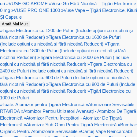
uri
»
VUSE GO AROME
»
Vuse Go Fără Nicotină – Țigări Electronice
0 mg
»
VUSE PRO ONE 1000
»
Vuse Vape – Țigări Electronice, Kituri
Și Capsule
Arată Mai Mult
»
Tigara Electronica cu 1200 de Pufuri (Include opțiuni cu nicotină și
fără nicotină Reduceri)
»
Tigara Electronica cu 1600 de Pufuri
(Include opțiuni cu nicotină și fără nicotină Reduceri)
»
Tigara
Electronica cu 1800 de Pufuri (Include opțiuni cu nicotină și fără
nicotină Reduceri)
»
Tigara Electronica cu 2000 de Pufuri (Include
opțiuni cu nicotină și fără nicotină Reduceri)
»
Tigara Electronica cu
2400 de Pufuri (Include opțiuni cu nicotină și fără nicotină Reduceri)
»
Tigara Electronica cu 600 de Pufuri (Include opțiuni cu nicotină și
fără nicotină Reduceri)
»
Tigara Electronica cu 800 de Pufuri (Include
opțiuni cu nicotină și fără nicotină Reduceri)
»
Țigări Electronice cu
1000 de Pufuri
»
Toate: Atomizor pentru Țigară Electronică
»
Atomizoare Servisabile
RTA/RDA
»
Atomizor Pentru Utilizatori Avansați - Atomizor De Țigară
Electronică
»
Atomizor Pentru Începători - Atomizor De Țigară
Electronică
»
Atomizor Sub-Ohm Pentru Țigară Electronică
»
Bumbac
Organic Pentru Atomizoare Servisabile
»
Cartuș Vape Reîncărcabil