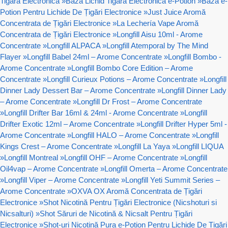
Tigara Electronica
»
Baza Lichid Tigara Electronica e-Potion
»
Bază e-
Potion Pentru Lichide De Țigări Electronice
»
Just Juice Aromă
Concentrata de Țigări Electronice
»
La Lechería Vape Aromă
Concentrata de Țigări Electronice
»
Longfill Aisu 10ml - Arome
Concentrate
»
Longfill ALPACA
»
Longfill Atemporal by The Mind
Flayer
»
Longfill Babel 24ml – Arome Concentrate
»
Longfill Bombo -
Arome Concentrate
»
Longfill Bombo Core Edition – Arome
Concentrate
»
Longfill Curieux Potions – Arome Concentrate
»
Longfill
Dinner Lady Dessert Bar – Arome Concentrate
»
Longfill Dinner Lady
– Arome Concentrate
»
Longfill Dr Frost – Arome Concentrate
»
Longfill Drifter Bar 16ml & 24ml - Arome Concentrate
»
Longfill
Drifter Exotic 12ml – Arome Concentrate
»
Longfill Drifter Hyper 5ml -
Arome Concentrate
»
Longfill HALO – Arome Concentrate
»
Longfill
Kings Crest – Arome Concentrate
»
Longfill La Yaya
»
Longfill LIQUA
»
Longfill Montreal
»
Longfill OHF – Arome Concentrate
»
Longfill
Oil4vap – Arome Concentrate
»
Longfill Omerta – Arome Concentrate
»
Longfill Viper – Arome Concentrate
»
Longfill Yeti Summit Series –
Arome Concentrate
»
OXVA OX Aromă Concentrata de Țigări
Electronice
»
Shot Nicotină Pentru Țigări Electronice (Nicshoturi si
Nicsalturi)
»
Shot Săruri de Nicotină & Nicsalt Pentru Țigări
Electronice
»
Shot-uri Nicotină Pura e-Potion Pentru Lichide De Țigări