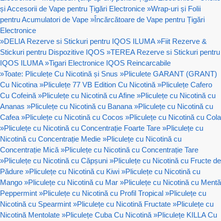
și Accesorii de Vape pentru Țigări Electronice
»
Wrap-uri și Folii
pentru Acumulatori de Vape
»
Încărcătoare de Vape pentru Țigări
Electronice
»
DELIA Rezerve si Stickuri pentru IQOS ILUMA
»
Fiit Rezerve &
Stickuri pentru Dispozitive IQOS
»
TEREA Rezerve si Stickuri pentru
IQOS ILUMA
»
Tigari Electronice IQOS Reincarcabile
»
Toate: Pliculețe Cu Nicotină și Snus
»
Pliculete GARANT (GRANT)
Cu Nicotina
»
Pliculețe 77 VB Edition Cu Nicotină
»
Pliculețe Cafero
Cu Cofeină
»
Pliculețe cu Nicotină cu Afine
»
Pliculețe cu Nicotină cu
Ananas
»
Pliculețe cu Nicotină cu Banana
»
Pliculețe cu Nicotină cu
Cafea
»
Pliculețe cu Nicotină cu Cocos
»
Pliculețe cu Nicotină cu Cola
»
Pliculețe cu Nicotină cu Concentrație Foarte Tare
»
Pliculețe cu
Nicotină cu Concentrație Medie
»
Pliculețe cu Nicotină cu
Concentrație Mică
»
Pliculețe cu Nicotină cu Concentrație Tare
»
Pliculețe cu Nicotină cu Căpșuni
»
Pliculețe cu Nicotină cu Fructe de
Pădure
»
Pliculețe cu Nicotină cu Kiwi
»
Pliculețe cu Nicotină cu
Mango
»
Pliculețe cu Nicotină cu Mar
»
Pliculețe cu Nicotină cu Mentă
Peppermint
»
Pliculețe cu Nicotină cu Profil Tropical
»
Pliculețe cu
Nicotină cu Spearmint
»
Pliculețe cu Nicotină Fructate
»
Pliculețe cu
Nicotină Mentolate
»
Pliculețe Cuba Cu Nicotină
»
Pliculețe KILLA Cu