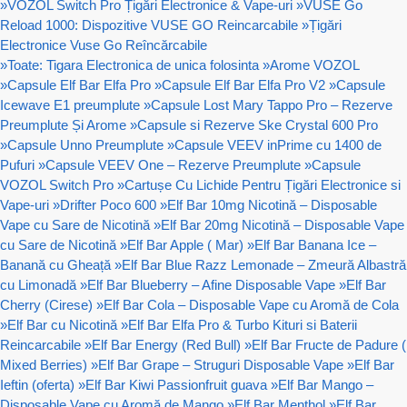
»
VOZOL Switch Pro Țigări Electronice & Vape-uri
»
VUSE Go
Reload 1000: Dispozitive VUSE GO Reincarcabile
»
Țigări
Electronice Vuse Go Reîncărcabile
»
Toate: Tigara Electronica de unica folosinta
»
Arome VOZOL
»
Capsule Elf Bar Elfa Pro
»
Capsule Elf Bar Elfa Pro V2
»
Capsule
Icewave E1 preumplute
»
Capsule Lost Mary Tappo Pro – Rezerve
Preumplute Și Arome
»
Capsule si Rezerve Ske Crystal 600 Pro
»
Capsule Unno Preumplute
»
Capsule VEEV inPrime cu 1400 de
Pufuri
»
Capsule VEEV One – Rezerve Preumplute
»
Capsule
VOZOL Switch Pro
»
Cartușe Cu Lichide Pentru Țigări Electronice si
Vape-uri
»
Drifter Poco 600
»
Elf Bar 10mg Nicotină – Disposable
Vape cu Sare de Nicotină
»
Elf Bar 20mg Nicotină – Disposable Vape
cu Sare de Nicotină
»
Elf Bar Apple ( Mar)
»
Elf Bar Banana Ice –
Banană cu Gheață
»
Elf Bar Blue Razz Lemonade – Zmeură Albastră
cu Limonadă
»
Elf Bar Blueberry – Afine Disposable Vape
»
Elf Bar
Cherry (Cirese)
»
Elf Bar Cola – Disposable Vape cu Aromă de Cola
»
Elf Bar cu Nicotină
»
Elf Bar Elfa Pro & Turbo Kituri si Baterii
Reincarcabile
»
Elf Bar Energy (Red Bull)
»
Elf Bar Fructe de Padure (
Mixed Berries)
»
Elf Bar Grape – Struguri Disposable Vape
»
Elf Bar
Ieftin (oferta)
»
Elf Bar Kiwi Passionfruit guava
»
Elf Bar Mango –
Disposable Vape cu Aromă de Mango
»
Elf Bar Menthol
»
Elf Bar