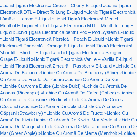
»
Lichid Țigară Electronică Cireșe – Cherry E-Liquid
»
Lichid Țigară
Electronică DTL – Direct To Lung E-Liquid
»
Lichid Țigară Electronică
Lămâie – Lemon E-Liquid
»
Lichid Țigară Electronică Mentol –
Menthol E-Liquid
»
Lichid Țigară Electronică MTL – Mouth to Lung E-
Liquid
»
Lichid Țigară Electronică pentru Pod – Pod System E-Liquid
»
Lichid Țigară Electronică Piersică – Peach E-Liquid
»
Lichid Țigară
Electronică Portocală – Orange E-Liquid
»
Lichid Țigară Electronică
Shortfill – Shortfill E-Liquid
»
Lichid Țigară Electronică Struguri –
Grape E-Liquid
»
Lichid Țigară Electronică Vanilie – Vanilla E-Liquid
»
Lichid Țigară Electronică Zmeură – Raspberry E-Liquid
»
Lichide Cu
Aroma De Banana
»
Lichide Cu Aroma De Blueberry (Afine)
»
Lichide
Cu Aroma De Fructe De Padure
»
Lichide Cu Aroma De Kent
»
Lichide Cu Aroma Dulce (Lichide Dulci)
»
Lichide Cu Aromă De
Ananas (Pineapple)
»
Lichide Cu Aromă De Cafea (Coffee)
»
Lichide
Cu Aromă De Capsuni si Rodie
»
Lichide Cu Aromă De Cocos
(Coconut)
»
Lichide Cu Aromă De Cola
»
Lichide Cu Aromă de
Căpșuni (Strawberry)
»
Lichide Cu Aromă De Fructe
»
Lichide Cu
Aromă De Kiwi
»
Lichide Cu Aromă De Kiwi si Mar Verde
»
Lichide Cu
Aromă De Mango
»
Lichide Cu Aromă De Mar
»
Lichide Cu Aromă De
Mar (Green Apple)
»
Lichide Cu Aromă De Menta (Menthol)
»
Lichide