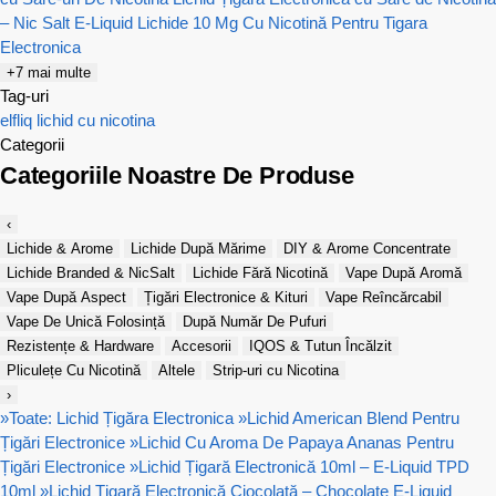
– Nic Salt E-Liquid
Lichide 10 Mg Cu Nicotină Pentru Tigara
Electronica
+7 mai multe
Tag-uri
elfliq
lichid cu nicotina
Categorii
Categoriile Noastre De Produse
‹
Lichide & Arome
Lichide După Mărime
DIY & Arome Concentrate
Lichide Branded & NicSalt
Lichide Fără Nicotină
Vape După Aromă
Vape După Aspect
Țigări Electronice & Kituri
Vape Reîncărcabil
Vape De Unică Folosință
După Număr De Pufuri
Rezistențe & Hardware
Accesorii
IQOS & Tutun Încălzit
Pliculețe Cu Nicotină
Altele
Strip-uri cu Nicotina
›
»
Toate: Lichid Țigăra Electronica
»
Lichid American Blend Pentru
Țigări Electronice
»
Lichid Cu Aroma De Papaya Ananas Pentru
Țigări Electronice
»
Lichid Țigară Electronică 10ml – E-Liquid TPD
10ml
»
Lichid Țigară Electronică Ciocolată – Chocolate E-Liquid