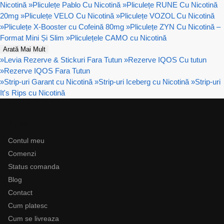
Nicotină
»
Pliculețe Pablo Cu Nicotină
»
Pliculețe RUNE Cu Nicotină
20mg
»
Pliculețe VELO Cu Nicotină
»
Pliculețe VOZOL Cu Nicotină
»
Pliculețe X-Booster cu Cofeină 80mg
»
Pliculețe ZYN Cu Nicotină –
Format Mini Și Slim
»
Pliculețele CAMO cu Nicotină
Arată Mai Mult
»
Levia Rezerve & Stickuri Fara Tutun
»
Rezerve IQOS Cu tutun
»
Rezerve IQOS Fara Tutun
»
Strip-uri Garant cu Nicotină
»
Strip-uri Iceberg cu Nicotină
»
Strip-uri
It's Rips cu Nicotină
Ajutor
Contul meu
Comenzi
Status comanda
Blog
Contact
Cum platesc
Cum se livreaza