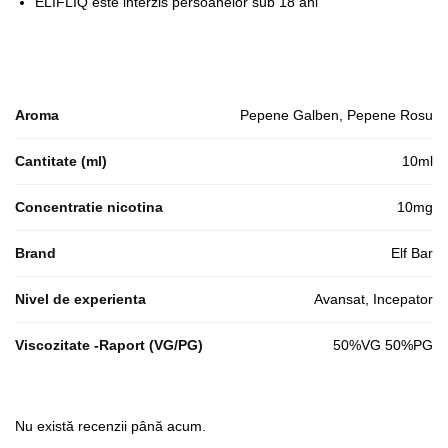
ELIFLIQ este interzis persoanelor sub 18 ani
Aroma
Pepene Galben, Pepene Rosu
Cantitate (ml)
10ml
Concentratie nicotina
10mg
Brand
Elf Bar
Nivel de experienta
Avansat, Incepator
Viscozitate -Raport (VG/PG)
50%VG 50%PG
Nu există recenzii până acum.