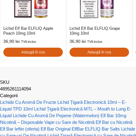
Lichid Elf Bar ELFLIQ Apple
Lichid Elf Bar ELFLIQ Grape
Peach 10mg 10ml
10mg 10ml
36,90
lei
36,90
lei
TVA inclus
TVA inclus
Adaugă în coș
Adaugă în coș
SKU
4895261114094
Categorii
Lichide Cu Aromă De Fructe
Lichid Țigară Electronică 10ml – E-
Liquid TPD 10ml
Lichid Țigară Electronică MTL – Mouth to Lung E-
Liquid
Lichide Cu Aromă De Pepene (Watermelon)
Elf Bar 10mg
Nicotină – Disposable Vape cu Sare de Nicotină
Elf Bar cu Nicotină
Elf Bar Ieftin (oferta)
Elf Bar Original
ElfBar ELFLIQ Bar Salts Lichide
cu Sare-uri De Nicotină
Lichid Țigară Electronică cu Sare de Nicotină