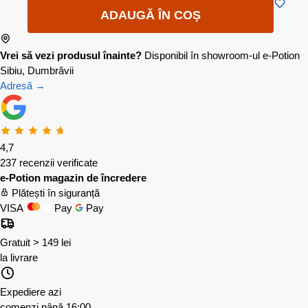
ADAUGĂ ÎN COȘ
Vrei să vezi produsul înainte?
Disponibil în showroom-ul e-Potion
Sibiu, Dumbrăvii
Adresă →
4,7
237 recenzii verificate
e-Potion magazin de încredere
Plătești în siguranță
VISA
Pay
Pay
Gratuit > 149 lei
la livrare
Expediere azi
comenzi până 16:00