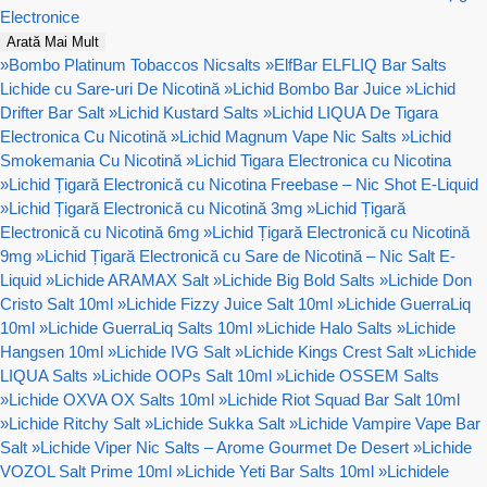
Electronice
Arată Mai Mult
»
Bombo Platinum Tobaccos Nicsalts
»
ElfBar ELFLIQ Bar Salts
Lichide cu Sare-uri De Nicotină
»
Lichid Bombo Bar Juice
»
Lichid
Drifter Bar Salt
»
Lichid Kustard Salts
»
Lichid LIQUA De Tigara
Electronica Cu Nicotină
»
Lichid Magnum Vape Nic Salts
»
Lichid
Smokemania Cu Nicotină
»
Lichid Tigara Electronica cu Nicotina
»
Lichid Țigară Electronică cu Nicotina Freebase – Nic Shot E-Liquid
»
Lichid Țigară Electronică cu Nicotină 3mg
»
Lichid Țigară
Electronică cu Nicotină 6mg
»
Lichid Țigară Electronică cu Nicotină
9mg
»
Lichid Țigară Electronică cu Sare de Nicotină – Nic Salt E-
Liquid
»
Lichide ARAMAX Salt
»
Lichide Big Bold Salts
»
Lichide Don
Cristo Salt 10ml
»
Lichide Fizzy Juice Salt 10ml
»
Lichide GuerraLiq
10ml
»
Lichide GuerraLiq Salts 10ml
»
Lichide Halo Salts
»
Lichide
Hangsen 10ml
»
Lichide IVG Salt
»
Lichide Kings Crest Salt
»
Lichide
LIQUA Salts
»
Lichide OOPs Salt 10ml
»
Lichide OSSEM Salts
»
Lichide OXVA OX Salts 10ml
»
Lichide Riot Squad Bar Salt 10ml
»
Lichide Ritchy Salt
»
Lichide Sukka Salt
»
Lichide Vampire Vape Bar
Salt
»
Lichide Viper Nic Salts – Arome Gourmet De Desert
»
Lichide
VOZOL Salt Prime 10ml
»
Lichide Yeti Bar Salts 10ml
»
Lichidele