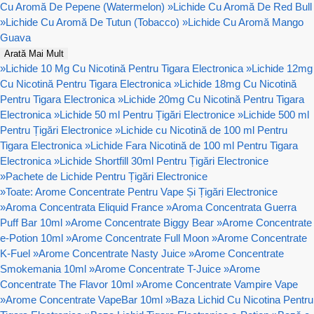
Cu Aromă De Pepene (Watermelon)
»
Lichide Cu Aromă De Red Bull
»
Lichide Cu Aromă De Tutun (Tobacco)
»
Lichide Cu Aromă Mango
Guava
Arată Mai Mult
»
Lichide 10 Mg Cu Nicotină Pentru Tigara Electronica
»
Lichide 12mg
Cu Nicotină Pentru Tigara Electronica
»
Lichide 18mg Cu Nicotină
Pentru Tigara Electronica
»
Lichide 20mg Cu Nicotină Pentru Tigara
Electronica
»
Lichide 50 ml Pentru Țigări Electronice
»
Lichide 500 ml
Pentru Țigări Electronice
»
Lichide cu Nicotină de 100 ml Pentru
Tigara Electronica
»
Lichide Fara Nicotină de 100 ml Pentru Tigara
Electronica
»
Lichide Shortfill 30ml Pentru Țigări Electronice
»
Pachete de Lichide Pentru Țigări Electronice
»
Toate: Arome Concentrate Pentru Vape Și Țigări Electronice
»
Aroma Concentrata Eliquid France
»
Aroma Concentrata Guerra
Puff Bar 10ml
»
Arome Concentrate Biggy Bear
»
Arome Concentrate
e-Potion 10ml
»
Arome Concentrate Full Moon
»
Arome Concentrate
K-Fuel
»
Arome Concentrate Nasty Juice
»
Arome Concentrate
Smokemania 10ml
»
Arome Concentrate T-Juice
»
Arome
Concentrate The Flavor 10ml
»
Arome Concentrate Vampire Vape
»
Arome Concentrate VapeBar 10ml
»
Baza Lichid Cu Nicotina Pentru