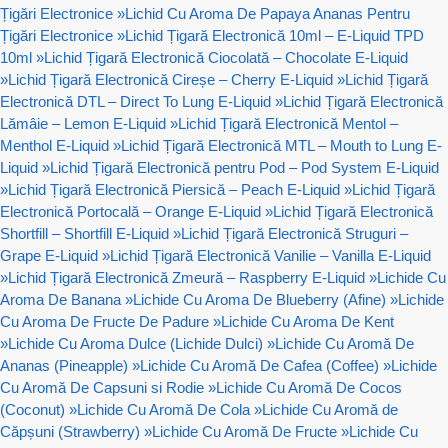
Țigări Electronice
»
Lichid Cu Aroma De Papaya Ananas Pentru
Țigări Electronice
»
Lichid Țigară Electronică 10ml – E-Liquid TPD
10ml
»
Lichid Țigară Electronică Ciocolată – Chocolate E-Liquid
»
Lichid Țigară Electronică Cireșe – Cherry E-Liquid
»
Lichid Țigară
Electronică DTL – Direct To Lung E-Liquid
»
Lichid Țigară Electronică
Lămâie – Lemon E-Liquid
»
Lichid Țigară Electronică Mentol –
Menthol E-Liquid
»
Lichid Țigară Electronică MTL – Mouth to Lung E-
Liquid
»
Lichid Țigară Electronică pentru Pod – Pod System E-Liquid
»
Lichid Țigară Electronică Piersică – Peach E-Liquid
»
Lichid Țigară
Electronică Portocală – Orange E-Liquid
»
Lichid Țigară Electronică
Shortfill – Shortfill E-Liquid
»
Lichid Țigară Electronică Struguri –
Grape E-Liquid
»
Lichid Țigară Electronică Vanilie – Vanilla E-Liquid
»
Lichid Țigară Electronică Zmeură – Raspberry E-Liquid
»
Lichide Cu
Aroma De Banana
»
Lichide Cu Aroma De Blueberry (Afine)
»
Lichide
Cu Aroma De Fructe De Padure
»
Lichide Cu Aroma De Kent
»
Lichide Cu Aroma Dulce (Lichide Dulci)
»
Lichide Cu Aromă De
Ananas (Pineapple)
»
Lichide Cu Aromă De Cafea (Coffee)
»
Lichide
Cu Aromă De Capsuni si Rodie
»
Lichide Cu Aromă De Cocos
(Coconut)
»
Lichide Cu Aromă De Cola
»
Lichide Cu Aromă de
Căpșuni (Strawberry)
»
Lichide Cu Aromă De Fructe
»
Lichide Cu