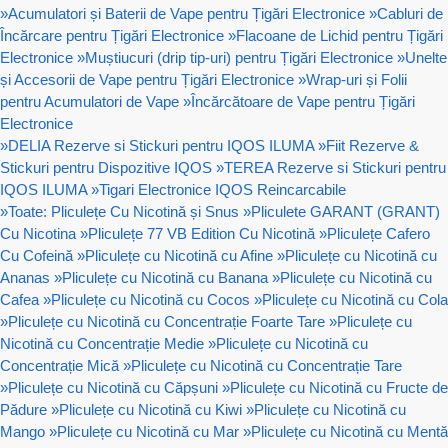
»
Acumulatori și Baterii de Vape pentru Țigări Electronice
»
Cabluri de
Încărcare pentru Țigări Electronice
»
Flacoane de Lichid pentru Țigări
Electronice
»
Muștiucuri (drip tip-uri) pentru Țigări Electronice
»
Unelte
și Accesorii de Vape pentru Țigări Electronice
»
Wrap-uri și Folii
pentru Acumulatori de Vape
»
Încărcătoare de Vape pentru Țigări
Electronice
»
DELIA Rezerve si Stickuri pentru IQOS ILUMA
»
Fiit Rezerve &
Stickuri pentru Dispozitive IQOS
»
TEREA Rezerve si Stickuri pentru
IQOS ILUMA
»
Tigari Electronice IQOS Reincarcabile
»
Toate: Pliculețe Cu Nicotină și Snus
»
Pliculete GARANT (GRANT)
Cu Nicotina
»
Pliculețe 77 VB Edition Cu Nicotină
»
Pliculețe Cafero
Cu Cofeină
»
Pliculețe cu Nicotină cu Afine
»
Pliculețe cu Nicotină cu
Ananas
»
Pliculețe cu Nicotină cu Banana
»
Pliculețe cu Nicotină cu
Cafea
»
Pliculețe cu Nicotină cu Cocos
»
Pliculețe cu Nicotină cu Cola
»
Pliculețe cu Nicotină cu Concentrație Foarte Tare
»
Pliculețe cu
Nicotină cu Concentrație Medie
»
Pliculețe cu Nicotină cu
Concentrație Mică
»
Pliculețe cu Nicotină cu Concentrație Tare
»
Pliculețe cu Nicotină cu Căpșuni
»
Pliculețe cu Nicotină cu Fructe de
Pădure
»
Pliculețe cu Nicotină cu Kiwi
»
Pliculețe cu Nicotină cu
Mango
»
Pliculețe cu Nicotină cu Mar
»
Pliculețe cu Nicotină cu Mentă