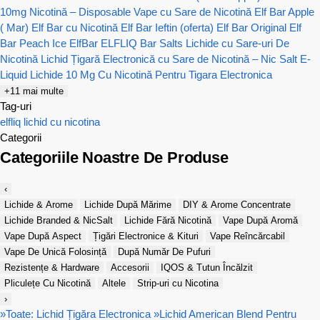
10mg Nicotină – Disposable Vape cu Sare de Nicotină
Elf Bar Apple
( Mar)
Elf Bar cu Nicotină
Elf Bar Ieftin (oferta)
Elf Bar Original
Elf
Bar Peach Ice
ElfBar ELFLIQ Bar Salts Lichide cu Sare-uri De
Nicotină
Lichid Țigară Electronică cu Sare de Nicotină – Nic Salt E-
Liquid
Lichide 10 Mg Cu Nicotină Pentru Tigara Electronica
+11 mai multe
Tag-uri
elfliq
lichid cu nicotina
Categorii
Categoriile Noastre De Produse
‹
Lichide & Arome
Lichide După Mărime
DIY & Arome Concentrate
Lichide Branded & NicSalt
Lichide Fără Nicotină
Vape După Aromă
Vape După Aspect
Țigări Electronice & Kituri
Vape Reîncărcabil
Vape De Unică Folosință
După Număr De Pufuri
Rezistențe & Hardware
Accesorii
IQOS & Tutun Încălzit
Pliculețe Cu Nicotină
Altele
Strip-uri cu Nicotina
›
»
Toate: Lichid Țigăra Electronica
»
Lichid American Blend Pentru