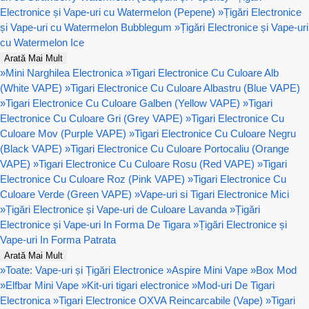
Electronice și Vape-uri cu Watermelon (Pepene)
»
Țigări Electronice
și Vape-uri cu Watermelon Bubblegum
»
Țigări Electronice și Vape-uri
cu Watermelon Ice
Arată Mai Mult
»
Mini Narghilea Electronica
»
Tigari Electronice Cu Culoare Alb
(White VAPE)
»
Tigari Electronice Cu Culoare Albastru (Blue VAPE)
»
Tigari Electronice Cu Culoare Galben (Yellow VAPE)
»
Tigari
Electronice Cu Culoare Gri (Grey VAPE)
»
Tigari Electronice Cu
Culoare Mov (Purple VAPE)
»
Tigari Electronice Cu Culoare Negru
(Black VAPE)
»
Tigari Electronice Cu Culoare Portocaliu (Orange
VAPE)
»
Tigari Electronice Cu Culoare Rosu (Red VAPE)
»
Tigari
Electronice Cu Culoare Roz (Pink VAPE)
»
Tigari Electronice Cu
Culoare Verde (Green VAPE)
»
Vape-uri si Tigari Electronice Mici
»
Țigări Electronice și Vape-uri de Culoare Lavanda
»
Țigări
Electronice și Vape-uri In Forma De Tigara
»
Țigări Electronice și
Vape-uri In Forma Patrata
Arată Mai Mult
»
Toate: Vape-uri și Țigări Electronice
»
Aspire Mini Vape
»
Box Mod
»
Elfbar Mini Vape
»
Kit-uri tigari electronice
»
Mod-uri De Tigari
Electronica
»
Tigari Electronice OXVA Reincarcabile (Vape)
»
Tigari