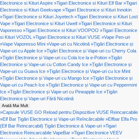
Electronice si Kituri Aspire
»
Tigari Electronice si Kituri Elf Bar
»
Tigari
Electronice si Kituri Geekvape
»
Tigari Electronice si Kituri Innokin
»
Tigari Electronice si Kituri Joyetech
»
Tigari Electronice si Kituri Lost
Vape
»
Tigari Electronice si Kituri Uwell
»
Tigari Electronice si Kituri
Vaporesso
»
Tigari Electronice si Kituri VOOPOO
»
Tigari Electronice
si Kituri VOZOL
»
Tigari Electronice si Kituri VUSE
»
Vape Pen-uri
»
Vape Vaporesso Mini
»
Vape-uri cu Nicotină
»
Țigări Electronice și
Vape-uri cu Apple Ice
»
Țigări Electronice și Vape-uri cu Cherry Cola
»
Țigări Electronice și Vape-uri cu Cola Ice la e-Potion
»
Țigări
Electronice și Vape-uri cu Cotton Candy Ice
»
Țigări Electronice și
Vape-uri cu Guava Ice
»
Țigări Electronice și Vape-uri cu Ice Mint
»
Țigări Electronice și Vape-uri cu Mango Ice
»
Țigări Electronice și
Vape-uri cu Peach Ice
»
Țigări Electronice și Vape-uri cu Peppermint
Ice
»
Țigări Electronice și Vape-uri cu Pineapple Ice
»
Țigări
Electronice și Vape-uri Fără Nicotină
Arată Mai Mult
»
Capsule VUSE GO Reload pentru Dispozitive VUSE Reincarcabile
»
Elf Bar Țigări Electronice și Vape-uri Reîncărcabile
»
Elfbar Elfa Pro
(Elf Bar Reincarcabil) Țigări Electronice & Vape-uri
»
Tigari
Electronice Reincarcabile VapeBar
»
Tigari Electronice VEEV