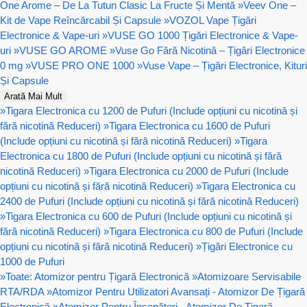
One Arome – De La Tutun Clasic La Fructe Și Mentă
»
Veev One –
Kit de Vape Reîncărcabil Și Capsule
»
VOZOL Vape Țigări
Electronice & Vape-uri
»
VUSE GO 1000 Țigări Electronice & Vape-
uri
»
VUSE GO AROME
»
Vuse Go Fără Nicotină – Țigări Electronice
0 mg
»
VUSE PRO ONE 1000
»
Vuse Vape – Țigări Electronice, Kituri
Și Capsule
Arată Mai Mult
»
Tigara Electronica cu 1200 de Pufuri (Include opțiuni cu nicotină și
fără nicotină Reduceri)
»
Tigara Electronica cu 1600 de Pufuri
(Include opțiuni cu nicotină și fără nicotină Reduceri)
»
Tigara
Electronica cu 1800 de Pufuri (Include opțiuni cu nicotină și fără
nicotină Reduceri)
»
Tigara Electronica cu 2000 de Pufuri (Include
opțiuni cu nicotină și fără nicotină Reduceri)
»
Tigara Electronica cu
2400 de Pufuri (Include opțiuni cu nicotină și fără nicotină Reduceri)
»
Tigara Electronica cu 600 de Pufuri (Include opțiuni cu nicotină și
fără nicotină Reduceri)
»
Tigara Electronica cu 800 de Pufuri (Include
opțiuni cu nicotină și fără nicotină Reduceri)
»
Țigări Electronice cu
1000 de Pufuri
»
Toate: Atomizor pentru Țigară Electronică
»
Atomizoare Servisabile
RTA/RDA
»
Atomizor Pentru Utilizatori Avansați - Atomizor De Țigară
Electronică
»
Atomizor Pentru Începători - Atomizor De Țigară