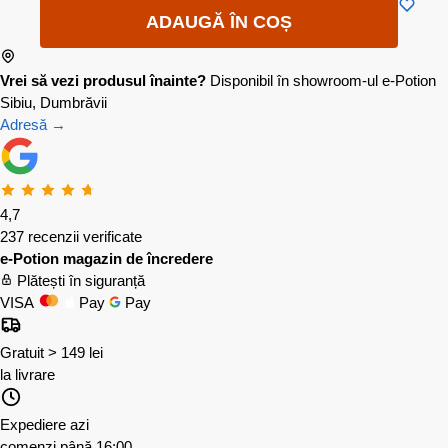
ADAUGĂ ÎN COȘ
Vrei să vezi produsul înainte?
Disponibil în showroom-ul e-Potion
Sibiu, Dumbrăvii
Adresă →
4,7
237 recenzii verificate
e-Potion magazin de încredere
Plătești în siguranță
VISA
Pay
Pay
Gratuit > 149 lei
la livrare
Expediere azi
comenzi până 16:00