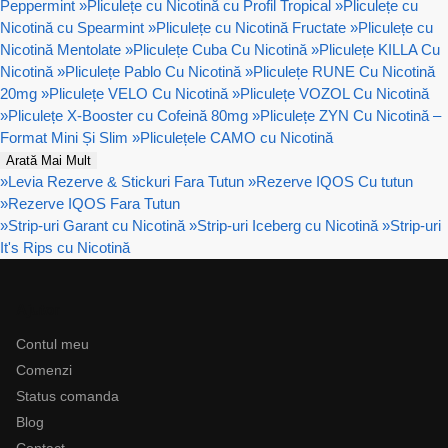
Peppermint
»
Pliculețe cu Nicotină cu Profil Tropical
»
Pliculețe cu
Nicotină cu Spearmint
»
Pliculețe cu Nicotină Fructate
»
Pliculețe cu
Nicotină Mentolate
»
Pliculețe Cuba Cu Nicotină
»
Pliculețe KILLA Cu
Nicotină
»
Pliculețe Pablo Cu Nicotină
»
Pliculețe RUNE Cu Nicotină
20mg
»
Pliculețe VELO Cu Nicotină
»
Pliculețe VOZOL Cu Nicotină
»
Pliculețe X-Booster cu Cofeină 80mg
»
Pliculețe ZYN Cu Nicotină –
Format Mini Și Slim
»
Pliculețele CAMO cu Nicotină
Arată Mai Mult
»
Levia Rezerve & Stickuri Fara Tutun
»
Rezerve IQOS Cu tutun
»
Rezerve IQOS Fara Tutun
»
Strip-uri Garant cu Nicotină
»
Strip-uri Iceberg cu Nicotină
»
Strip-uri
It's Rips cu Nicotină
Ajutor
Contul meu
Comenzi
Status comanda
Blog
Contact