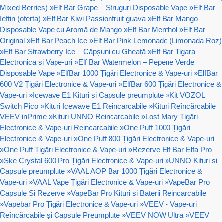
Mixed Berries)
»
Elf Bar Grape – Struguri Disposable Vape
»
Elf Bar
Ieftin (oferta)
»
Elf Bar Kiwi Passionfruit guava
»
Elf Bar Mango –
Disposable Vape cu Aromă de Mango
»
Elf Bar Menthol
»
Elf Bar
Original
»
Elf Bar Peach Ice
»
Elf Bar Pink Lemonade (Limonada Roz)
»
Elf Bar Strawberry Ice – Căpșuni cu Gheață
»
Elf Bar Tigara
Electronica si Vape-uri
»
Elf Bar Watermelon – Pepene Verde
Disposable Vape
»
ElfBar 1000 Țigări Electronice & Vape-uri
»
ElfBar
600 V2 Țigări Electronice & Vape-uri
»
ElfBar 600 Țigări Electronice &
Vape-uri
»
Icewave E1 Kituri si Capsule preumplute
»
Kit VOZOL
Switch Pico
»
Kituri Icewave E1 Reincarcabile
»
Kituri Reîncărcabile
VEEV inPrime
»
Kituri UNNO Reincarcabile
»
Lost Mary Țigări
Electronice & Vape-uri Reincarcabile
»
One Puff 1000 Țigări
Electronice & Vape-uri
»
One Puff 800 Țigări Electronice & Vape-uri
»
One Puff Țigări Electronice & Vape-uri
»
Rezerve Elf Bar Elfa Pro
»
Ske Crystal 600 Pro Țigări Electronice & Vape-uri
»
UNNO Kituri si
Capsule preumplute
»
VAAL AOP Bar 1000 Țigări Electronice &
Vape-uri
»
VAAL Vape Țigări Electronice & Vape-uri
»
VapeBar Pro
Capsule Si Rezerve
»
VapeBar Pro Kituri si Baterii Reincarcabile
»
Vapebar Pro Țigări Electronice & Vape-uri
»
VEEV - Vape-uri
Reîncărcabile și Capsule Preumplute
»
VEEV NOW Ultra
»
VEEV