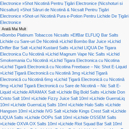
Electronice
»
Shot Nicotină Pentru Țigări Electronice (Nicshoturi si
Nicsalturi)
»
Shot Săruri de Nicotină & Nicsalt Pentru Țigări
Electronice
»
Shot-uri Nicotină Pura e-Potion Pentru Lichide De Țigări
Electronice
Arată Mai Mult
»
Bombo Platinum Tobaccos Nicsalts
»
ElfBar ELFLIQ Bar Salts
Lichide cu Sare-uri De Nicotină
»
Lichid Bombo Bar Juice
»
Lichid
Drifter Bar Salt
»
Lichid Kustard Salts
»
Lichid LIQUA De Tigara
Electronica Cu Nicotină
»
Lichid Magnum Vape Nic Salts
»
Lichid
Smokemania Cu Nicotină
»
Lichid Tigara Electronica cu Nicotina
»
Lichid Țigară Electronică cu Nicotina Freebase – Nic Shot E-Liquid
»
Lichid Țigară Electronică cu Nicotină 3mg
»
Lichid Țigară
Electronică cu Nicotină 6mg
»
Lichid Țigară Electronică cu Nicotină
9mg
»
Lichid Țigară Electronică cu Sare de Nicotină – Nic Salt E-
Liquid
»
Lichide ARAMAX Salt
»
Lichide Big Bold Salts
»
Lichide Don
Cristo Salt 10ml
»
Lichide Fizzy Juice Salt 10ml
»
Lichide GuerraLiq
10ml
»
Lichide GuerraLiq Salts 10ml
»
Lichide Halo Salts
»
Lichide
Hangsen 10ml
»
Lichide IVG Salt
»
Lichide Kings Crest Salt
»
Lichide
LIQUA Salts
»
Lichide OOPs Salt 10ml
»
Lichide OSSEM Salts
»
Lichide OXVA OX Salts 10ml
»
Lichide Riot Squad Bar Salt 10ml