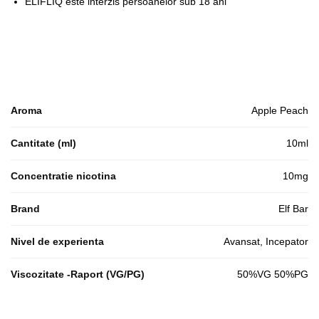
ELIFLIQ este interzis persoanelor sub 18 ani
Aroma
Apple Peach
Cantitate (ml)
10ml
Concentratie nicotina
10mg
Brand
Elf Bar
Nivel de experienta
Avansat, Incepator
Viscozitate -Raport (VG/PG)
50%VG 50%PG