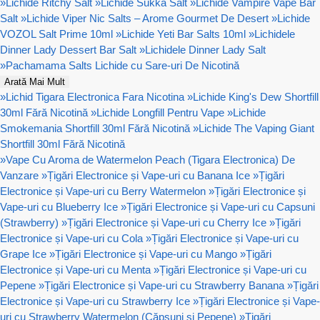
»
Lichide Ritchy Salt
»
Lichide Sukka Salt
»
Lichide Vampire Vape Bar
Salt
»
Lichide Viper Nic Salts – Arome Gourmet De Desert
»
Lichide
VOZOL Salt Prime 10ml
»
Lichide Yeti Bar Salts 10ml
»
Lichidele
Dinner Lady Dessert Bar Salt
»
Lichidele Dinner Lady Salt
»
Pachamama Salts Lichide cu Sare-uri De Nicotină
Arată Mai Mult
»
Lichid Tigara Electronica Fara Nicotina
»
Lichide King's Dew Shortfill
30ml Fără Nicotină
»
Lichide Longfill Pentru Vape
»
Lichide
Smokemania Shortfill 30ml Fără Nicotină
»
Lichide The Vaping Giant
Shortfill 30ml Fără Nicotină
»
Vape Cu Aroma de Watermelon Peach (Tigara Electronica) De
Vanzare
»
Țigări Electronice și Vape-uri cu Banana Ice
»
Țigări
Electronice și Vape-uri cu Berry Watermelon
»
Țigări Electronice și
Vape-uri cu Blueberry Ice
»
Țigări Electronice și Vape-uri cu Capsuni
(Strawberry)
»
Țigări Electronice și Vape-uri cu Cherry Ice
»
Țigări
Electronice și Vape-uri cu Cola
»
Țigări Electronice și Vape-uri cu
Grape Ice
»
Țigări Electronice și Vape-uri cu Mango
»
Țigări
Electronice și Vape-uri cu Menta
»
Țigări Electronice și Vape-uri cu
Pepene
»
Țigări Electronice și Vape-uri cu Strawberry Banana
»
Țigări
Electronice și Vape-uri cu Strawberry Ice
»
Țigări Electronice și Vape-
uri cu Strawberry Watermelon (Căpșuni și Pepene)
»
Țigări