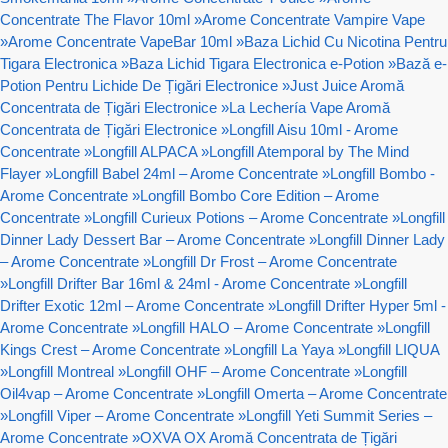
Concentrate The Flavor 10ml
»
Arome Concentrate Vampire Vape
»
Arome Concentrate VapeBar 10ml
»
Baza Lichid Cu Nicotina Pentru
Tigara Electronica
»
Baza Lichid Tigara Electronica e-Potion
»
Bază e-
Potion Pentru Lichide De Țigări Electronice
»
Just Juice Aromă
Concentrata de Țigări Electronice
»
La Lechería Vape Aromă
Concentrata de Țigări Electronice
»
Longfill Aisu 10ml - Arome
Concentrate
»
Longfill ALPACA
»
Longfill Atemporal by The Mind
Flayer
»
Longfill Babel 24ml – Arome Concentrate
»
Longfill Bombo -
Arome Concentrate
»
Longfill Bombo Core Edition – Arome
Concentrate
»
Longfill Curieux Potions – Arome Concentrate
»
Longfill
Dinner Lady Dessert Bar – Arome Concentrate
»
Longfill Dinner Lady
– Arome Concentrate
»
Longfill Dr Frost – Arome Concentrate
»
Longfill Drifter Bar 16ml & 24ml - Arome Concentrate
»
Longfill
Drifter Exotic 12ml – Arome Concentrate
»
Longfill Drifter Hyper 5ml -
Arome Concentrate
»
Longfill HALO – Arome Concentrate
»
Longfill
Kings Crest – Arome Concentrate
»
Longfill La Yaya
»
Longfill LIQUA
»
Longfill Montreal
»
Longfill OHF – Arome Concentrate
»
Longfill
Oil4vap – Arome Concentrate
»
Longfill Omerta – Arome Concentrate
»
Longfill Viper – Arome Concentrate
»
Longfill Yeti Summit Series –
Arome Concentrate
»
OXVA OX Aromă Concentrata de Țigări