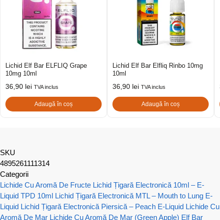
Lichid Elf Bar ELFLIQ Grape
Lichid Elf Bar Elfliq Rinbo 10mg
10mg 10ml
10ml
36,90
lei
36,90
lei
TVA inclus
TVA inclus
Adaugă în coș
Adaugă în coș
SKU
4895261111314
Categorii
Lichide Cu Aromă De Fructe
Lichid Țigară Electronică 10ml – E-
Liquid TPD 10ml
Lichid Țigară Electronică MTL – Mouth to Lung E-
Liquid
Lichid Țigară Electronică Piersică – Peach E-Liquid
Lichide Cu
Aromă De Mar
Lichide Cu Aromă De Mar (Green Apple)
Elf Bar