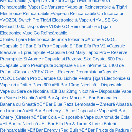
Reincarcabile (Vape) De Vanzare
»
Tigari Electronice Vozol
Reincarcabile (Vape) De Vanzare
»
Vape-uri Reincarcabile & Țigări
Electronice Reîncărcabile
»
Vape-uri Reincarcabile Cu Incarcator
»
VOZOL Switch Pro Țigări Electronice & Vape-uri
»
VUSE Go
Reload 1000: Dispozitive VUSE GO Reincarcabile
»
Țigări
Electronice Vuse Go Reîncărcabile
»
Toate: Tigara Electronica de unica folosinta
»
Arome VOZOL
»
Capsule Elf Bar Elfa Pro
»
Capsule Elf Bar Elfa Pro V2
»
Capsule
Icewave E1 preumplute
»
Capsule Lost Mary Tappo Pro – Rezerve
Preumplute Și Arome
»
Capsule si Rezerve Ske Crystal 600 Pro
»
Capsule Unno Preumplute
»
Capsule VEEV inPrime cu 1400 de
Pufuri
»
Capsule VEEV One – Rezerve Preumplute
»
Capsule
VOZOL Switch Pro
»
Cartușe Cu Lichide Pentru Țigări Electronice si
Vape-uri
»
Drifter Poco 600
»
Elf Bar 10mg Nicotină – Disposable
Vape cu Sare de Nicotină
»
Elf Bar 20mg Nicotină – Disposable Vape
cu Sare de Nicotină
»
Elf Bar Apple ( Mar)
»
Elf Bar Banana Ice –
Banană cu Gheață
»
Elf Bar Blue Razz Lemonade – Zmeură Albastră
cu Limonadă
»
Elf Bar Blueberry – Afine Disposable Vape
»
Elf Bar
Cherry (Cirese)
»
Elf Bar Cola – Disposable Vape cu Aromă de Cola
»
Elf Bar cu Nicotină
»
Elf Bar Elfa Pro & Turbo Kituri si Baterii
Reincarcabile
»
Elf Bar Energy (Red Bull)
»
Elf Bar Fructe de Padure (