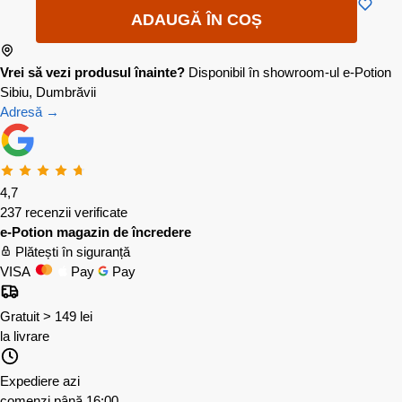
ADAUGĂ ÎN COȘ
Vrei să vezi produsul înainte?
Disponibil în showroom-ul e-Potion
Sibiu, Dumbrăvii
Adresă →
4,7
237 recenzii verificate
e-Potion magazin de încredere
Plătești în siguranță
VISA
Pay
Pay
Gratuit > 149 lei
la livrare
Expediere azi
comenzi până 16:00