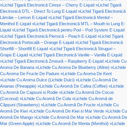
»
Lichid Țigară Electronică Cireșe – Cherry E-Liquid
»
Lichid Țigară
Electronică DTL – Direct To Lung E-Liquid
»
Lichid Țigară Electronică
Lămâie – Lemon E-Liquid
»
Lichid Țigară Electronică Mentol –
Menthol E-Liquid
»
Lichid Țigară Electronică MTL – Mouth to Lung E-
Liquid
»
Lichid Țigară Electronică pentru Pod – Pod System E-Liquid
»
Lichid Țigară Electronică Piersică – Peach E-Liquid
»
Lichid Țigară
Electronică Portocală – Orange E-Liquid
»
Lichid Țigară Electronică
Shortfill – Shortfill E-Liquid
»
Lichid Țigară Electronică Struguri –
Grape E-Liquid
»
Lichid Țigară Electronică Vanilie – Vanilla E-Liquid
»
Lichid Țigară Electronică Zmeură – Raspberry E-Liquid
»
Lichide Cu
Aroma De Banana
»
Lichide Cu Aroma De Blueberry (Afine)
»
Lichide
Cu Aroma De Fructe De Padure
»
Lichide Cu Aroma De Kent
»
Lichide Cu Aroma Dulce (Lichide Dulci)
»
Lichide Cu Aromă De
Ananas (Pineapple)
»
Lichide Cu Aromă De Cafea (Coffee)
»
Lichide
Cu Aromă De Capsuni si Rodie
»
Lichide Cu Aromă De Cocos
(Coconut)
»
Lichide Cu Aromă De Cola
»
Lichide Cu Aromă de
Căpșuni (Strawberry)
»
Lichide Cu Aromă De Fructe
»
Lichide Cu
Aromă De Kiwi
»
Lichide Cu Aromă De Kiwi si Mar Verde
»
Lichide Cu
Aromă De Mango
»
Lichide Cu Aromă De Mar
»
Lichide Cu Aromă De
Mar (Green Apple)
»
Lichide Cu Aromă De Menta (Menthol)
»
Lichide