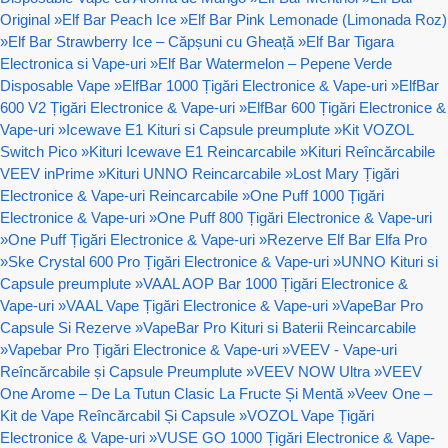
Original
»
Elf Bar Peach Ice
»
Elf Bar Pink Lemonade (Limonada Roz)
»
Elf Bar Strawberry Ice – Căpșuni cu Gheață
»
Elf Bar Tigara
Electronica si Vape-uri
»
Elf Bar Watermelon – Pepene Verde
Disposable Vape
»
ElfBar 1000 Țigări Electronice & Vape-uri
»
ElfBar
600 V2 Țigări Electronice & Vape-uri
»
ElfBar 600 Țigări Electronice &
Vape-uri
»
Icewave E1 Kituri si Capsule preumplute
»
Kit VOZOL
Switch Pico
»
Kituri Icewave E1 Reincarcabile
»
Kituri Reîncărcabile
VEEV inPrime
»
Kituri UNNO Reincarcabile
»
Lost Mary Țigări
Electronice & Vape-uri Reincarcabile
»
One Puff 1000 Țigări
Electronice & Vape-uri
»
One Puff 800 Țigări Electronice & Vape-uri
»
One Puff Țigări Electronice & Vape-uri
»
Rezerve Elf Bar Elfa Pro
»
Ske Crystal 600 Pro Țigări Electronice & Vape-uri
»
UNNO Kituri si
Capsule preumplute
»
VAAL AOP Bar 1000 Țigări Electronice &
Vape-uri
»
VAAL Vape Țigări Electronice & Vape-uri
»
VapeBar Pro
Capsule Si Rezerve
»
VapeBar Pro Kituri si Baterii Reincarcabile
»
Vapebar Pro Țigări Electronice & Vape-uri
»
VEEV - Vape-uri
Reîncărcabile și Capsule Preumplute
»
VEEV NOW Ultra
»
VEEV
One Arome – De La Tutun Clasic La Fructe Și Mentă
»
Veev One –
Kit de Vape Reîncărcabil Și Capsule
»
VOZOL Vape Țigări
Electronice & Vape-uri
»
VUSE GO 1000 Țigări Electronice & Vape-