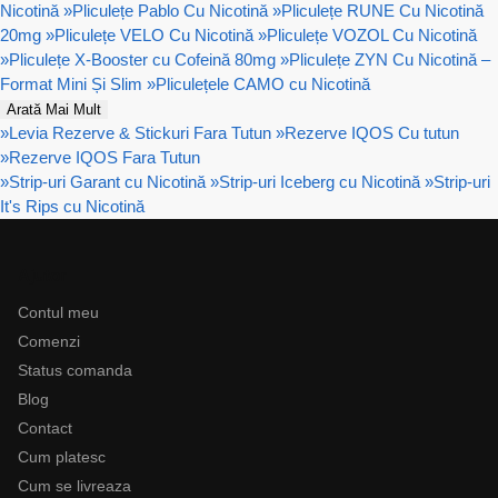
Nicotină
»
Pliculețe Pablo Cu Nicotină
»
Pliculețe RUNE Cu Nicotină
20mg
»
Pliculețe VELO Cu Nicotină
»
Pliculețe VOZOL Cu Nicotină
»
Pliculețe X-Booster cu Cofeină 80mg
»
Pliculețe ZYN Cu Nicotină –
Format Mini Și Slim
»
Pliculețele CAMO cu Nicotină
Arată Mai Mult
»
Levia Rezerve & Stickuri Fara Tutun
»
Rezerve IQOS Cu tutun
»
Rezerve IQOS Fara Tutun
»
Strip-uri Garant cu Nicotină
»
Strip-uri Iceberg cu Nicotină
»
Strip-uri
It's Rips cu Nicotină
Ajutor
Contul meu
Comenzi
Status comanda
Blog
Contact
Cum platesc
Cum se livreaza