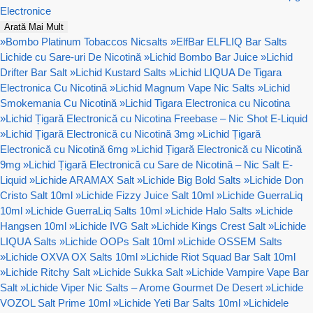
Electronice
Arată Mai Mult
»
Bombo Platinum Tobaccos Nicsalts
»
ElfBar ELFLIQ Bar Salts
Lichide cu Sare-uri De Nicotină
»
Lichid Bombo Bar Juice
»
Lichid
Drifter Bar Salt
»
Lichid Kustard Salts
»
Lichid LIQUA De Tigara
Electronica Cu Nicotină
»
Lichid Magnum Vape Nic Salts
»
Lichid
Smokemania Cu Nicotină
»
Lichid Tigara Electronica cu Nicotina
»
Lichid Țigară Electronică cu Nicotina Freebase – Nic Shot E-Liquid
»
Lichid Țigară Electronică cu Nicotină 3mg
»
Lichid Țigară
Electronică cu Nicotină 6mg
»
Lichid Țigară Electronică cu Nicotină
9mg
»
Lichid Țigară Electronică cu Sare de Nicotină – Nic Salt E-
Liquid
»
Lichide ARAMAX Salt
»
Lichide Big Bold Salts
»
Lichide Don
Cristo Salt 10ml
»
Lichide Fizzy Juice Salt 10ml
»
Lichide GuerraLiq
10ml
»
Lichide GuerraLiq Salts 10ml
»
Lichide Halo Salts
»
Lichide
Hangsen 10ml
»
Lichide IVG Salt
»
Lichide Kings Crest Salt
»
Lichide
LIQUA Salts
»
Lichide OOPs Salt 10ml
»
Lichide OSSEM Salts
»
Lichide OXVA OX Salts 10ml
»
Lichide Riot Squad Bar Salt 10ml
»
Lichide Ritchy Salt
»
Lichide Sukka Salt
»
Lichide Vampire Vape Bar
Salt
»
Lichide Viper Nic Salts – Arome Gourmet De Desert
»
Lichide
VOZOL Salt Prime 10ml
»
Lichide Yeti Bar Salts 10ml
»
Lichidele