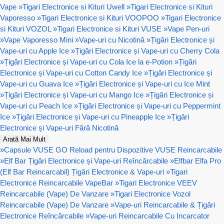
Vape
»
Tigari Electronice si Kituri Uwell
»
Tigari Electronice si Kituri
Vaporesso
»
Tigari Electronice si Kituri VOOPOO
»
Tigari Electronice
si Kituri VOZOL
»
Tigari Electronice si Kituri VUSE
»
Vape Pen-uri
»
Vape Vaporesso Mini
»
Vape-uri cu Nicotină
»
Țigări Electronice și
Vape-uri cu Apple Ice
»
Țigări Electronice și Vape-uri cu Cherry Cola
»
Țigări Electronice și Vape-uri cu Cola Ice la e-Potion
»
Țigări
Electronice și Vape-uri cu Cotton Candy Ice
»
Țigări Electronice și
Vape-uri cu Guava Ice
»
Țigări Electronice și Vape-uri cu Ice Mint
»
Țigări Electronice și Vape-uri cu Mango Ice
»
Țigări Electronice și
Vape-uri cu Peach Ice
»
Țigări Electronice și Vape-uri cu Peppermint
Ice
»
Țigări Electronice și Vape-uri cu Pineapple Ice
»
Țigări
Electronice și Vape-uri Fără Nicotină
Arată Mai Mult
»
Capsule VUSE GO Reload pentru Dispozitive VUSE Reincarcabile
»
Elf Bar Țigări Electronice și Vape-uri Reîncărcabile
»
Elfbar Elfa Pro
(Elf Bar Reincarcabil) Țigări Electronice & Vape-uri
»
Tigari
Electronice Reincarcabile VapeBar
»
Tigari Electronice VEEV
Reincarcabile (Vape) De Vanzare
»
Tigari Electronice Vozol
Reincarcabile (Vape) De Vanzare
»
Vape-uri Reincarcabile & Țigări
Electronice Reîncărcabile
»
Vape-uri Reincarcabile Cu Incarcator