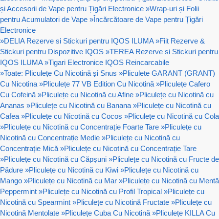
și Accesorii de Vape pentru Țigări Electronice
»
Wrap-uri și Folii
pentru Acumulatori de Vape
»
Încărcătoare de Vape pentru Țigări
Electronice
»
DELIA Rezerve si Stickuri pentru IQOS ILUMA
»
Fiit Rezerve &
Stickuri pentru Dispozitive IQOS
»
TEREA Rezerve si Stickuri pentru
IQOS ILUMA
»
Tigari Electronice IQOS Reincarcabile
»
Toate: Pliculețe Cu Nicotină și Snus
»
Pliculete GARANT (GRANT)
Cu Nicotina
»
Pliculețe 77 VB Edition Cu Nicotină
»
Pliculețe Cafero
Cu Cofeină
»
Pliculețe cu Nicotină cu Afine
»
Pliculețe cu Nicotină cu
Ananas
»
Pliculețe cu Nicotină cu Banana
»
Pliculețe cu Nicotină cu
Cafea
»
Pliculețe cu Nicotină cu Cocos
»
Pliculețe cu Nicotină cu Cola
»
Pliculețe cu Nicotină cu Concentrație Foarte Tare
»
Pliculețe cu
Nicotină cu Concentrație Medie
»
Pliculețe cu Nicotină cu
Concentrație Mică
»
Pliculețe cu Nicotină cu Concentrație Tare
»
Pliculețe cu Nicotină cu Căpșuni
»
Pliculețe cu Nicotină cu Fructe de
Pădure
»
Pliculețe cu Nicotină cu Kiwi
»
Pliculețe cu Nicotină cu
Mango
»
Pliculețe cu Nicotină cu Mar
»
Pliculețe cu Nicotină cu Mentă
Peppermint
»
Pliculețe cu Nicotină cu Profil Tropical
»
Pliculețe cu
Nicotină cu Spearmint
»
Pliculețe cu Nicotină Fructate
»
Pliculețe cu
Nicotină Mentolate
»
Pliculețe Cuba Cu Nicotină
»
Pliculețe KILLA Cu