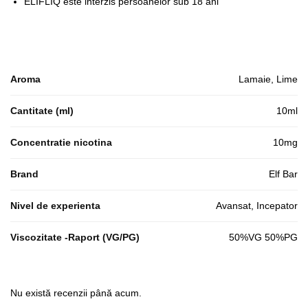
ELIFLIQ este interzis persoanelor sub 18 ani
Aroma
Lamaie, Lime
Cantitate (ml)
10ml
Concentratie nicotina
10mg
Brand
Elf Bar
Nivel de experienta
Avansat, Incepator
Viscozitate -Raport (VG/PG)
50%VG 50%PG
Nu există recenzii până acum.