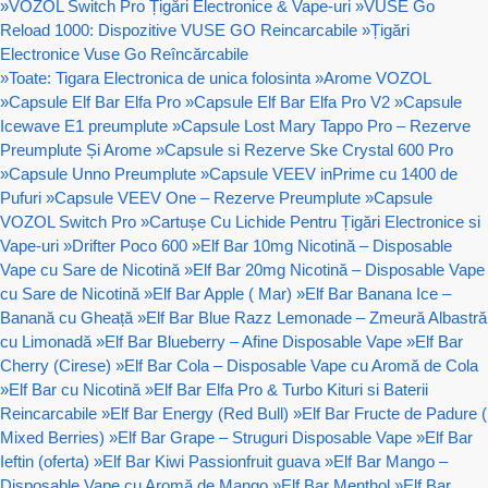
»
VOZOL Switch Pro Țigări Electronice & Vape-uri
»
VUSE Go
Reload 1000: Dispozitive VUSE GO Reincarcabile
»
Țigări
Electronice Vuse Go Reîncărcabile
»
Toate: Tigara Electronica de unica folosinta
»
Arome VOZOL
»
Capsule Elf Bar Elfa Pro
»
Capsule Elf Bar Elfa Pro V2
»
Capsule
Icewave E1 preumplute
»
Capsule Lost Mary Tappo Pro – Rezerve
Preumplute Și Arome
»
Capsule si Rezerve Ske Crystal 600 Pro
»
Capsule Unno Preumplute
»
Capsule VEEV inPrime cu 1400 de
Pufuri
»
Capsule VEEV One – Rezerve Preumplute
»
Capsule
VOZOL Switch Pro
»
Cartușe Cu Lichide Pentru Țigări Electronice si
Vape-uri
»
Drifter Poco 600
»
Elf Bar 10mg Nicotină – Disposable
Vape cu Sare de Nicotină
»
Elf Bar 20mg Nicotină – Disposable Vape
cu Sare de Nicotină
»
Elf Bar Apple ( Mar)
»
Elf Bar Banana Ice –
Banană cu Gheață
»
Elf Bar Blue Razz Lemonade – Zmeură Albastră
cu Limonadă
»
Elf Bar Blueberry – Afine Disposable Vape
»
Elf Bar
Cherry (Cirese)
»
Elf Bar Cola – Disposable Vape cu Aromă de Cola
»
Elf Bar cu Nicotină
»
Elf Bar Elfa Pro & Turbo Kituri si Baterii
Reincarcabile
»
Elf Bar Energy (Red Bull)
»
Elf Bar Fructe de Padure (
Mixed Berries)
»
Elf Bar Grape – Struguri Disposable Vape
»
Elf Bar
Ieftin (oferta)
»
Elf Bar Kiwi Passionfruit guava
»
Elf Bar Mango –
Disposable Vape cu Aromă de Mango
»
Elf Bar Menthol
»
Elf Bar