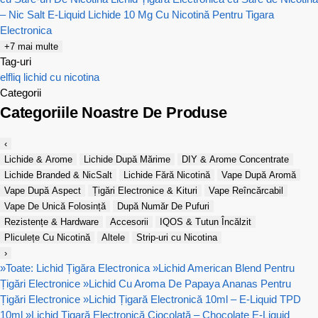
– Nic Salt E-Liquid
Lichide 10 Mg Cu Nicotină Pentru Tigara
Electronica
+7 mai multe
Tag-uri
elfliq
lichid cu nicotina
Categorii
Categoriile Noastre De Produse
‹
Lichide & Arome
Lichide După Mărime
DIY & Arome Concentrate
Lichide Branded & NicSalt
Lichide Fără Nicotină
Vape După Aromă
Vape După Aspect
Țigări Electronice & Kituri
Vape Reîncărcabil
Vape De Unică Folosință
După Număr De Pufuri
Rezistențe & Hardware
Accesorii
IQOS & Tutun Încălzit
Pliculețe Cu Nicotină
Altele
Strip-uri cu Nicotina
›
»
Toate: Lichid Țigăra Electronica
»
Lichid American Blend Pentru
Țigări Electronice
»
Lichid Cu Aroma De Papaya Ananas Pentru
Țigări Electronice
»
Lichid Țigară Electronică 10ml – E-Liquid TPD
10ml
»
Lichid Țigară Electronică Ciocolată – Chocolate E-Liquid