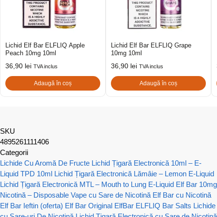
Lichid Elf Bar ELFLIQ Apple
Lichid Elf Bar ELFLIQ Grape
Peach 10mg 10ml
10mg 10ml
36,90
lei
36,90
lei
TVA inclus
TVA inclus
Adaugă în coș
Adaugă în coș
SKU
4895261111406
Categorii
Lichide Cu Aromă De Fructe
Lichid Țigară Electronică 10ml – E-
Liquid TPD 10ml
Lichid Țigară Electronică Lămâie – Lemon E-Liquid
Lichid Țigară Electronică MTL – Mouth to Lung E-Liquid
Elf Bar 10mg
Nicotină – Disposable Vape cu Sare de Nicotină
Elf Bar cu Nicotină
Elf Bar Ieftin (oferta)
Elf Bar Original
ElfBar ELFLIQ Bar Salts Lichide
cu Sare-uri De Nicotină
Lichid Țigară Electronică cu Sare de Nicotină