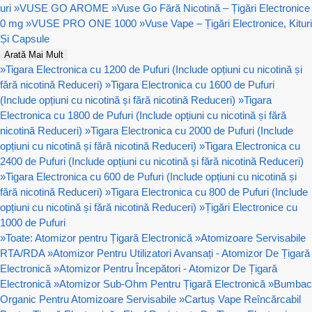
uri
»
VUSE GO AROME
»
Vuse Go Fără Nicotină – Țigări Electronice
0 mg
»
VUSE PRO ONE 1000
»
Vuse Vape – Țigări Electronice, Kituri
Și Capsule
Arată Mai Mult
»
Tigara Electronica cu 1200 de Pufuri (Include opțiuni cu nicotină și
fără nicotină Reduceri)
»
Tigara Electronica cu 1600 de Pufuri
(Include opțiuni cu nicotină și fără nicotină Reduceri)
»
Tigara
Electronica cu 1800 de Pufuri (Include opțiuni cu nicotină și fără
nicotină Reduceri)
»
Tigara Electronica cu 2000 de Pufuri (Include
opțiuni cu nicotină și fără nicotină Reduceri)
»
Tigara Electronica cu
2400 de Pufuri (Include opțiuni cu nicotină și fără nicotină Reduceri)
»
Tigara Electronica cu 600 de Pufuri (Include opțiuni cu nicotină și
fără nicotină Reduceri)
»
Tigara Electronica cu 800 de Pufuri (Include
opțiuni cu nicotină și fără nicotină Reduceri)
»
Țigări Electronice cu
1000 de Pufuri
»
Toate: Atomizor pentru Țigară Electronică
»
Atomizoare Servisabile
RTA/RDA
»
Atomizor Pentru Utilizatori Avansați - Atomizor De Țigară
Electronică
»
Atomizor Pentru Începători - Atomizor De Țigară
Electronică
»
Atomizor Sub-Ohm Pentru Țigară Electronică
»
Bumbac
Organic Pentru Atomizoare Servisabile
»
Cartuș Vape Reîncărcabil