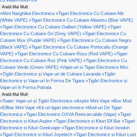
Arată Mai Mult
»
Mini Narghilea Electronica
»
Tigari Electronice Cu Culoare Alb
(White VAPE)
»
Tigari Electronice Cu Culoare Albastru (Blue VAPE)
»
Tigari Electronice Cu Culoare Galben (Yellow VAPE)
»
Tigari
Electronice Cu Culoare Gri (Grey VAPE)
»
Tigari Electronice Cu
Culoare Mov (Purple VAPE)
»
Tigari Electronice Cu Culoare Negru
(Black VAPE)
»
Tigari Electronice Cu Culoare Portocaliu (Orange
VAPE)
»
Tigari Electronice Cu Culoare Rosu (Red VAPE)
»
Tigari
Electronice Cu Culoare Roz (Pink VAPE)
»
Tigari Electronice Cu
Culoare Verde (Green VAPE)
»
Vape-uri si Tigari Electronice Mici
»
Țigări Electronice și Vape-uri de Culoare Lavanda
»
Țigări
Electronice și Vape-uri In Forma De Tigara
»
Țigări Electronice și
Vape-uri In Forma Patrata
Arată Mai Mult
»
Toate: Vape-uri și Țigări Electronice
»
Aspire Mini Vape
»
Box Mod
»
Elfbar Mini Vape
»
Kit-uri tigari electronice
»
Mod-uri De Tigari
Electronica
»
Tigari Electronice OXVA Reincarcabile (Vape)
»
Tigari
Electronice si Kituri Aspire
»
Tigari Electronice si Kituri Elf Bar
»
Tigari
Electronice si Kituri Geekvape
»
Tigari Electronice si Kituri Innokin
»
Tigari Electronice si Kituri Joyetech
»
Tigari Electronice si Kituri Lost