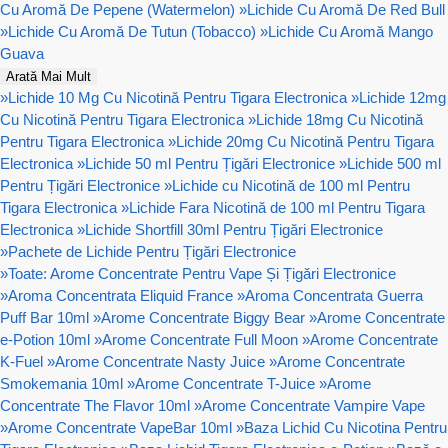
Cu Aromă De Pepene (Watermelon)
»
Lichide Cu Aromă De Red Bull
»
Lichide Cu Aromă De Tutun (Tobacco)
»
Lichide Cu Aromă Mango
Guava
Arată Mai Mult
»
Lichide 10 Mg Cu Nicotină Pentru Tigara Electronica
»
Lichide 12mg
Cu Nicotină Pentru Tigara Electronica
»
Lichide 18mg Cu Nicotină
Pentru Tigara Electronica
»
Lichide 20mg Cu Nicotină Pentru Tigara
Electronica
»
Lichide 50 ml Pentru Țigări Electronice
»
Lichide 500 ml
Pentru Țigări Electronice
»
Lichide cu Nicotină de 100 ml Pentru
Tigara Electronica
»
Lichide Fara Nicotină de 100 ml Pentru Tigara
Electronica
»
Lichide Shortfill 30ml Pentru Țigări Electronice
»
Pachete de Lichide Pentru Țigări Electronice
»
Toate: Arome Concentrate Pentru Vape Și Țigări Electronice
»
Aroma Concentrata Eliquid France
»
Aroma Concentrata Guerra
Puff Bar 10ml
»
Arome Concentrate Biggy Bear
»
Arome Concentrate
e-Potion 10ml
»
Arome Concentrate Full Moon
»
Arome Concentrate
K-Fuel
»
Arome Concentrate Nasty Juice
»
Arome Concentrate
Smokemania 10ml
»
Arome Concentrate T-Juice
»
Arome
Concentrate The Flavor 10ml
»
Arome Concentrate Vampire Vape
»
Arome Concentrate VapeBar 10ml
»
Baza Lichid Cu Nicotina Pentru