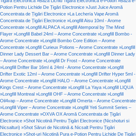
Tigara Electronica
»
Baza Lichid Tigara Electronica e-Potion
»
Bază e-
Potion Pentru Lichide De Țigări Electronice
»
Just Juice Aromă
Concentrata de Țigări Electronice
»
La Lechería Vape Aromă
Concentrata de Țigări Electronice
»
Longfill Aisu 10ml - Arome
Concentrate
»
Longfill ALPACA
»
Longfill Atemporal by The Mind
Flayer
»
Longfill Babel 24ml – Arome Concentrate
»
Longfill Bombo -
Arome Concentrate
»
Longfill Bombo Core Edition – Arome
Concentrate
»
Longfill Curieux Potions – Arome Concentrate
»
Longfill
Dinner Lady Dessert Bar – Arome Concentrate
»
Longfill Dinner Lady
– Arome Concentrate
»
Longfill Dr Frost – Arome Concentrate
»
Longfill Drifter Bar 16ml & 24ml - Arome Concentrate
»
Longfill
Drifter Exotic 12ml – Arome Concentrate
»
Longfill Drifter Hyper 5ml -
Arome Concentrate
»
Longfill HALO – Arome Concentrate
»
Longfill
Kings Crest – Arome Concentrate
»
Longfill La Yaya
»
Longfill LIQUA
»
Longfill Montreal
»
Longfill OHF – Arome Concentrate
»
Longfill
Oil4vap – Arome Concentrate
»
Longfill Omerta – Arome Concentrate
»
Longfill Viper – Arome Concentrate
»
Longfill Yeti Summit Series –
Arome Concentrate
»
OXVA OX Aromă Concentrata de Țigări
Electronice
»
Shot Nicotină Pentru Țigări Electronice (Nicshoturi si
Nicsalturi)
»
Shot Săruri de Nicotină & Nicsalt Pentru Țigări
Electronice
»
Shot-uri Nicotină Pura e-Potion Pentru Lichide De Țigări