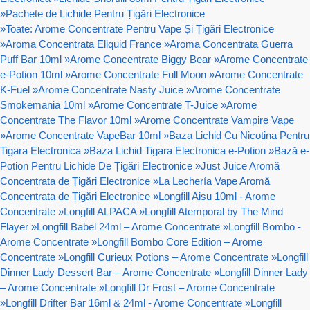
»
Pachete de Lichide Pentru Țigări Electronice
»
Toate: Arome Concentrate Pentru Vape Și Țigări Electronice
»
Aroma Concentrata Eliquid France
»
Aroma Concentrata Guerra
Puff Bar 10ml
»
Arome Concentrate Biggy Bear
»
Arome Concentrate
e-Potion 10ml
»
Arome Concentrate Full Moon
»
Arome Concentrate
K-Fuel
»
Arome Concentrate Nasty Juice
»
Arome Concentrate
Smokemania 10ml
»
Arome Concentrate T-Juice
»
Arome
Concentrate The Flavor 10ml
»
Arome Concentrate Vampire Vape
»
Arome Concentrate VapeBar 10ml
»
Baza Lichid Cu Nicotina Pentru
Tigara Electronica
»
Baza Lichid Tigara Electronica e-Potion
»
Bază e-
Potion Pentru Lichide De Țigări Electronice
»
Just Juice Aromă
Concentrata de Țigări Electronice
»
La Lechería Vape Aromă
Concentrata de Țigări Electronice
»
Longfill Aisu 10ml - Arome
Concentrate
»
Longfill ALPACA
»
Longfill Atemporal by The Mind
Flayer
»
Longfill Babel 24ml – Arome Concentrate
»
Longfill Bombo -
Arome Concentrate
»
Longfill Bombo Core Edition – Arome
Concentrate
»
Longfill Curieux Potions – Arome Concentrate
»
Longfill
Dinner Lady Dessert Bar – Arome Concentrate
»
Longfill Dinner Lady
– Arome Concentrate
»
Longfill Dr Frost – Arome Concentrate
»
Longfill Drifter Bar 16ml & 24ml - Arome Concentrate
»
Longfill