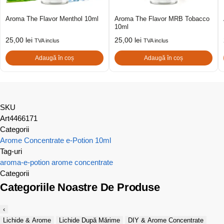
Aroma The Flavor Menthol 10ml
Aroma The Flavor MRB Tobacco
10ml
25,00
lei
25,00
lei
TVA inclus
TVA inclus
Adaugă în coș
Adaugă în coș
SKU
Art4466171
Categorii
Arome Concentrate e-Potion 10ml
Tag-uri
aroma-e-potion
arome concentrate
Categorii
Categoriile Noastre De Produse
‹
Lichide & Arome
Lichide După Mărime
DIY & Arome Concentrate