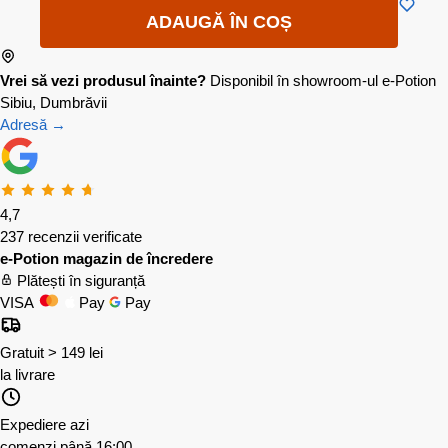
ADAUGĂ ÎN COȘ
Vrei să vezi produsul înainte?
Disponibil în showroom-ul e-Potion
Sibiu, Dumbrăvii
Adresă →
4,7
237 recenzii verificate
e-Potion magazin de încredere
Plătești în siguranță
VISA
Pay
Pay
Gratuit > 149 lei
la livrare
Expediere azi
comenzi până 16:00