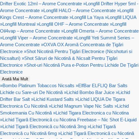
Drifter Exotic 12ml – Arome Concentrate
»
Longfill Drifter Hyper 5ml -
Arome Concentrate
»
Longfill HALO – Arome Concentrate
»
Longfill
Kings Crest – Arome Concentrate
»
Longfill La Yaya
»
Longfill LIQUA
»
Longfill Montreal
»
Longfill OHF – Arome Concentrate
»
Longfill
Oil4vap – Arome Concentrate
»
Longfill Omerta – Arome Concentrate
»
Longfill Viper – Arome Concentrate
»
Longfill Yeti Summit Series –
Arome Concentrate
»
OXVA OX Aromă Concentrata de Țigări
Electronice
»
Shot Nicotină Pentru Țigări Electronice (Nicshoturi si
Nicsalturi)
»
Shot Săruri de Nicotină & Nicsalt Pentru Țigări
Electronice
»
Shot-uri Nicotină Pura e-Potion Pentru Lichide De Țigări
Electronice
Arată Mai Mult
»
Bombo Platinum Tobaccos Nicsalts
»
ElfBar ELFLIQ Bar Salts
Lichide cu Sare-uri De Nicotină
»
Lichid Bombo Bar Juice
»
Lichid
Drifter Bar Salt
»
Lichid Kustard Salts
»
Lichid LIQUA De Tigara
Electronica Cu Nicotină
»
Lichid Magnum Vape Nic Salts
»
Lichid
Smokemania Cu Nicotină
»
Lichid Tigara Electronica cu Nicotina
»
Lichid Țigară Electronică cu Nicotina Freebase – Nic Shot E-Liquid
»
Lichid Țigară Electronică cu Nicotină 3mg
»
Lichid Țigară
Electronică cu Nicotină 6mg
»
Lichid Țigară Electronică cu Nicotină