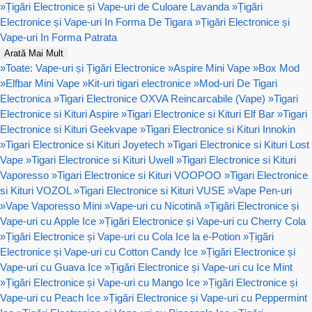
»
Țigări Electronice și Vape-uri de Culoare Lavanda
»
Țigări
Electronice și Vape-uri In Forma De Tigara
»
Țigări Electronice și
Vape-uri In Forma Patrata
Arată Mai Mult
»
Toate: Vape-uri și Țigări Electronice
»
Aspire Mini Vape
»
Box Mod
»
Elfbar Mini Vape
»
Kit-uri tigari electronice
»
Mod-uri De Tigari
Electronica
»
Tigari Electronice OXVA Reincarcabile (Vape)
»
Tigari
Electronice si Kituri Aspire
»
Tigari Electronice si Kituri Elf Bar
»
Tigari
Electronice si Kituri Geekvape
»
Tigari Electronice si Kituri Innokin
»
Tigari Electronice si Kituri Joyetech
»
Tigari Electronice si Kituri Lost
Vape
»
Tigari Electronice si Kituri Uwell
»
Tigari Electronice si Kituri
Vaporesso
»
Tigari Electronice si Kituri VOOPOO
»
Tigari Electronice
si Kituri VOZOL
»
Tigari Electronice si Kituri VUSE
»
Vape Pen-uri
»
Vape Vaporesso Mini
»
Vape-uri cu Nicotină
»
Țigări Electronice și
Vape-uri cu Apple Ice
»
Țigări Electronice și Vape-uri cu Cherry Cola
»
Țigări Electronice și Vape-uri cu Cola Ice la e-Potion
»
Țigări
Electronice și Vape-uri cu Cotton Candy Ice
»
Țigări Electronice și
Vape-uri cu Guava Ice
»
Țigări Electronice și Vape-uri cu Ice Mint
»
Țigări Electronice și Vape-uri cu Mango Ice
»
Țigări Electronice și
Vape-uri cu Peach Ice
»
Țigări Electronice și Vape-uri cu Peppermint