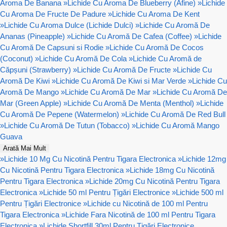
Aroma De Banana
»
Lichide Cu Aroma De Blueberry (Afine)
»
Lichide
Cu Aroma De Fructe De Padure
»
Lichide Cu Aroma De Kent
»
Lichide Cu Aroma Dulce (Lichide Dulci)
»
Lichide Cu Aromă De
Ananas (Pineapple)
»
Lichide Cu Aromă De Cafea (Coffee)
»
Lichide
Cu Aromă De Capsuni si Rodie
»
Lichide Cu Aromă De Cocos
(Coconut)
»
Lichide Cu Aromă De Cola
»
Lichide Cu Aromă de
Căpșuni (Strawberry)
»
Lichide Cu Aromă De Fructe
»
Lichide Cu
Aromă De Kiwi
»
Lichide Cu Aromă De Kiwi si Mar Verde
»
Lichide Cu
Aromă De Mango
»
Lichide Cu Aromă De Mar
»
Lichide Cu Aromă De
Mar (Green Apple)
»
Lichide Cu Aromă De Menta (Menthol)
»
Lichide
Cu Aromă De Pepene (Watermelon)
»
Lichide Cu Aromă De Red Bull
»
Lichide Cu Aromă De Tutun (Tobacco)
»
Lichide Cu Aromă Mango
Guava
Arată Mai Mult
»
Lichide 10 Mg Cu Nicotină Pentru Tigara Electronica
»
Lichide 12mg
Cu Nicotină Pentru Tigara Electronica
»
Lichide 18mg Cu Nicotină
Pentru Tigara Electronica
»
Lichide 20mg Cu Nicotină Pentru Tigara
Electronica
»
Lichide 50 ml Pentru Țigări Electronice
»
Lichide 500 ml
Pentru Țigări Electronice
»
Lichide cu Nicotină de 100 ml Pentru
Tigara Electronica
»
Lichide Fara Nicotină de 100 ml Pentru Tigara
Electronica
»
Lichide Shortfill 30ml Pentru Țigări Electronice