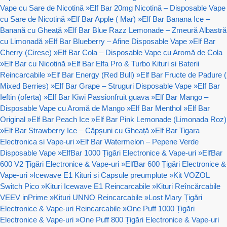
Vape cu Sare de Nicotină
»
Elf Bar 20mg Nicotină – Disposable Vape
cu Sare de Nicotină
»
Elf Bar Apple ( Mar)
»
Elf Bar Banana Ice –
Banană cu Gheață
»
Elf Bar Blue Razz Lemonade – Zmeură Albastră
cu Limonadă
»
Elf Bar Blueberry – Afine Disposable Vape
»
Elf Bar
Cherry (Cirese)
»
Elf Bar Cola – Disposable Vape cu Aromă de Cola
»
Elf Bar cu Nicotină
»
Elf Bar Elfa Pro & Turbo Kituri si Baterii
Reincarcabile
»
Elf Bar Energy (Red Bull)
»
Elf Bar Fructe de Padure (
Mixed Berries)
»
Elf Bar Grape – Struguri Disposable Vape
»
Elf Bar
Ieftin (oferta)
»
Elf Bar Kiwi Passionfruit guava
»
Elf Bar Mango –
Disposable Vape cu Aromă de Mango
»
Elf Bar Menthol
»
Elf Bar
Original
»
Elf Bar Peach Ice
»
Elf Bar Pink Lemonade (Limonada Roz)
»
Elf Bar Strawberry Ice – Căpșuni cu Gheață
»
Elf Bar Tigara
Electronica si Vape-uri
»
Elf Bar Watermelon – Pepene Verde
Disposable Vape
»
ElfBar 1000 Țigări Electronice & Vape-uri
»
ElfBar
600 V2 Țigări Electronice & Vape-uri
»
ElfBar 600 Țigări Electronice &
Vape-uri
»
Icewave E1 Kituri si Capsule preumplute
»
Kit VOZOL
Switch Pico
»
Kituri Icewave E1 Reincarcabile
»
Kituri Reîncărcabile
VEEV inPrime
»
Kituri UNNO Reincarcabile
»
Lost Mary Țigări
Electronice & Vape-uri Reincarcabile
»
One Puff 1000 Țigări
Electronice & Vape-uri
»
One Puff 800 Țigări Electronice & Vape-uri