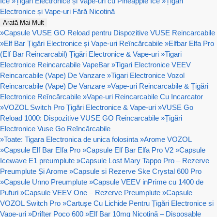
Ice
»
Țigări Electronice și Vape-uri cu Pineapple Ice
»
Țigări
Electronice și Vape-uri Fără Nicotină
Arată Mai Mult
»
Capsule VUSE GO Reload pentru Dispozitive VUSE Reincarcabile
»
Elf Bar Țigări Electronice și Vape-uri Reîncărcabile
»
Elfbar Elfa Pro
(Elf Bar Reincarcabil) Țigări Electronice & Vape-uri
»
Tigari
Electronice Reincarcabile VapeBar
»
Tigari Electronice VEEV
Reincarcabile (Vape) De Vanzare
»
Tigari Electronice Vozol
Reincarcabile (Vape) De Vanzare
»
Vape-uri Reincarcabile & Țigări
Electronice Reîncărcabile
»
Vape-uri Reincarcabile Cu Incarcator
»
VOZOL Switch Pro Țigări Electronice & Vape-uri
»
VUSE Go
Reload 1000: Dispozitive VUSE GO Reincarcabile
»
Țigări
Electronice Vuse Go Reîncărcabile
»
Toate: Tigara Electronica de unica folosinta
»
Arome VOZOL
»
Capsule Elf Bar Elfa Pro
»
Capsule Elf Bar Elfa Pro V2
»
Capsule
Icewave E1 preumplute
»
Capsule Lost Mary Tappo Pro – Rezerve
Preumplute Și Arome
»
Capsule si Rezerve Ske Crystal 600 Pro
»
Capsule Unno Preumplute
»
Capsule VEEV inPrime cu 1400 de
Pufuri
»
Capsule VEEV One – Rezerve Preumplute
»
Capsule
VOZOL Switch Pro
»
Cartușe Cu Lichide Pentru Țigări Electronice si
Vape-uri
»
Drifter Poco 600
»
Elf Bar 10mg Nicotină – Disposable