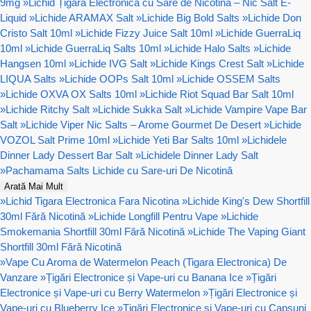
9mg
»
Lichid Țigară Electronică cu Sare de Nicotină – Nic Salt E-
Liquid
»
Lichide ARAMAX Salt
»
Lichide Big Bold Salts
»
Lichide Don
Cristo Salt 10ml
»
Lichide Fizzy Juice Salt 10ml
»
Lichide GuerraLiq
10ml
»
Lichide GuerraLiq Salts 10ml
»
Lichide Halo Salts
»
Lichide
Hangsen 10ml
»
Lichide IVG Salt
»
Lichide Kings Crest Salt
»
Lichide
LIQUA Salts
»
Lichide OOPs Salt 10ml
»
Lichide OSSEM Salts
»
Lichide OXVA OX Salts 10ml
»
Lichide Riot Squad Bar Salt 10ml
»
Lichide Ritchy Salt
»
Lichide Sukka Salt
»
Lichide Vampire Vape Bar
Salt
»
Lichide Viper Nic Salts – Arome Gourmet De Desert
»
Lichide
VOZOL Salt Prime 10ml
»
Lichide Yeti Bar Salts 10ml
»
Lichidele
Dinner Lady Dessert Bar Salt
»
Lichidele Dinner Lady Salt
»
Pachamama Salts Lichide cu Sare-uri De Nicotină
Arată Mai Mult
»
Lichid Tigara Electronica Fara Nicotina
»
Lichide King's Dew Shortfill
30ml Fără Nicotină
»
Lichide Longfill Pentru Vape
»
Lichide
Smokemania Shortfill 30ml Fără Nicotină
»
Lichide The Vaping Giant
Shortfill 30ml Fără Nicotină
»
Vape Cu Aroma de Watermelon Peach (Tigara Electronica) De
Vanzare
»
Țigări Electronice și Vape-uri cu Banana Ice
»
Țigări
Electronice și Vape-uri cu Berry Watermelon
»
Țigări Electronice și
Vape-uri cu Blueberry Ice
»
Țigări Electronice și Vape-uri cu Capsuni