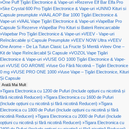
»
One Puff Țigări Electronice & Vape-uri
»
Rezerve Elf Bar Elfa Pro
»
Ske Crystal 600 Pro Țigări Electronice & Vape-uri
»
UNNO Kituri si
Capsule preumplute
»
VAAL AOP Bar 1000 Țigări Electronice &
Vape-uri
»
VAAL Vape Țigări Electronice & Vape-uri
»
VapeBar Pro
Capsule Si Rezerve
»
VapeBar Pro Kituri si Baterii Reincarcabile
»
Vapebar Pro Țigări Electronice & Vape-uri
»
VEEV - Vape-uri
Reîncărcabile și Capsule Preumplute
»
VEEV NOW Ultra
»
VEEV
One Arome – De La Tutun Clasic La Fructe Și Mentă
»
Veev One –
Kit de Vape Reîncărcabil Și Capsule
»
VOZOL Vape Țigări
Electronice & Vape-uri
»
VUSE GO 1000 Țigări Electronice & Vape-
uri
»
VUSE GO AROME
»
Vuse Go Fără Nicotină – Țigări Electronice
0 mg
»
VUSE PRO ONE 1000
»
Vuse Vape – Țigări Electronice, Kituri
Și Capsule
Arată Mai Mult
»
Tigara Electronica cu 1200 de Pufuri (Include opțiuni cu nicotină și
fără nicotină Reduceri)
»
Tigara Electronica cu 1600 de Pufuri
(Include opțiuni cu nicotină și fără nicotină Reduceri)
»
Tigara
Electronica cu 1800 de Pufuri (Include opțiuni cu nicotină și fără
nicotină Reduceri)
»
Tigara Electronica cu 2000 de Pufuri (Include
opțiuni cu nicotină și fără nicotină Reduceri)
»
Tigara Electronica cu
2400 de Pufuri (Include opțiuni cu nicotină și fără nicotină Reduceri)