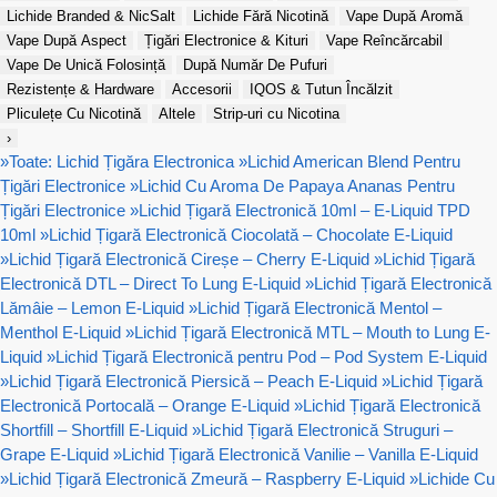
Lichide Branded & NicSalt
Lichide Fără Nicotină
Vape După Aromă
Vape După Aspect
Țigări Electronice & Kituri
Vape Reîncărcabil
Vape De Unică Folosință
După Număr De Pufuri
Rezistențe & Hardware
Accesorii
IQOS & Tutun Încălzit
Pliculețe Cu Nicotină
Altele
Strip-uri cu Nicotina
›
»
Toate: Lichid Țigăra Electronica
»
Lichid American Blend Pentru
Țigări Electronice
»
Lichid Cu Aroma De Papaya Ananas Pentru
Țigări Electronice
»
Lichid Țigară Electronică 10ml – E-Liquid TPD
10ml
»
Lichid Țigară Electronică Ciocolată – Chocolate E-Liquid
»
Lichid Țigară Electronică Cireșe – Cherry E-Liquid
»
Lichid Țigară
Electronică DTL – Direct To Lung E-Liquid
»
Lichid Țigară Electronică
Lămâie – Lemon E-Liquid
»
Lichid Țigară Electronică Mentol –
Menthol E-Liquid
»
Lichid Țigară Electronică MTL – Mouth to Lung E-
Liquid
»
Lichid Țigară Electronică pentru Pod – Pod System E-Liquid
»
Lichid Țigară Electronică Piersică – Peach E-Liquid
»
Lichid Țigară
Electronică Portocală – Orange E-Liquid
»
Lichid Țigară Electronică
Shortfill – Shortfill E-Liquid
»
Lichid Țigară Electronică Struguri –
Grape E-Liquid
»
Lichid Țigară Electronică Vanilie – Vanilla E-Liquid
»
Lichid Țigară Electronică Zmeură – Raspberry E-Liquid
»
Lichide Cu