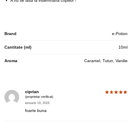
A nu se lasa la indemnana copiilor !
Brand
e-Potion
Cantitate (ml)
10ml
Aroma
Caramel, Tutun, Vanilie
ciprian
(proprietar verificat)
ianuarie 19, 2026
foarte buna