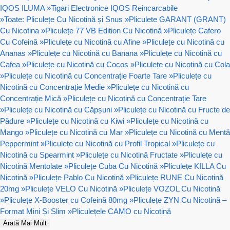
IQOS ILUMA
»
Tigari Electronice IQOS Reincarcabile
»
Toate: Pliculețe Cu Nicotină și Snus
»
Pliculete GARANT (GRANT)
Cu Nicotina
»
Pliculețe 77 VB Edition Cu Nicotină
»
Pliculețe Cafero
Cu Cofeină
»
Pliculețe cu Nicotină cu Afine
»
Pliculețe cu Nicotină cu
Ananas
»
Pliculețe cu Nicotină cu Banana
»
Pliculețe cu Nicotină cu
Cafea
»
Pliculețe cu Nicotină cu Cocos
»
Pliculețe cu Nicotină cu Cola
»
Pliculețe cu Nicotină cu Concentrație Foarte Tare
»
Pliculețe cu
Nicotină cu Concentrație Medie
»
Pliculețe cu Nicotină cu
Concentrație Mică
»
Pliculețe cu Nicotină cu Concentrație Tare
»
Pliculețe cu Nicotină cu Căpșuni
»
Pliculețe cu Nicotină cu Fructe de
Pădure
»
Pliculețe cu Nicotină cu Kiwi
»
Pliculețe cu Nicotină cu
Mango
»
Pliculețe cu Nicotină cu Mar
»
Pliculețe cu Nicotină cu Mentă
Peppermint
»
Pliculețe cu Nicotină cu Profil Tropical
»
Pliculețe cu
Nicotină cu Spearmint
»
Pliculețe cu Nicotină Fructate
»
Pliculețe cu
Nicotină Mentolate
»
Pliculețe Cuba Cu Nicotină
»
Pliculețe KILLA Cu
Nicotină
»
Pliculețe Pablo Cu Nicotină
»
Pliculețe RUNE Cu Nicotină
20mg
»
Pliculețe VELO Cu Nicotină
»
Pliculețe VOZOL Cu Nicotină
»
Pliculețe X-Booster cu Cofeină 80mg
»
Pliculețe ZYN Cu Nicotină –
Format Mini Și Slim
»
Pliculețele CAMO cu Nicotină
Arată Mai Mult