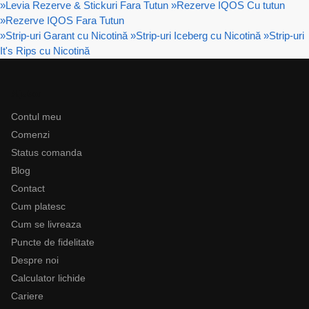
»
Levia Rezerve & Stickuri Fara Tutun
»
Rezerve IQOS Cu tutun
»
Rezerve IQOS Fara Tutun
»
Strip-uri Garant cu Nicotină
»
Strip-uri Iceberg cu Nicotină
»
Strip-uri
It's Rips cu Nicotină
Ajutor
Contul meu
Comenzi
Status comanda
Blog
Contact
Cum platesc
Cum se livreaza
Puncte de fidelitate
Despre noi
Calculator lichide
Cariere