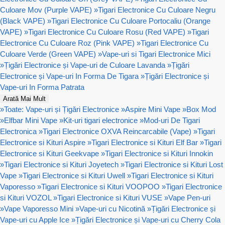
Culoare Mov (Purple VAPE)
»
Tigari Electronice Cu Culoare Negru
(Black VAPE)
»
Tigari Electronice Cu Culoare Portocaliu (Orange
VAPE)
»
Tigari Electronice Cu Culoare Rosu (Red VAPE)
»
Tigari
Electronice Cu Culoare Roz (Pink VAPE)
»
Tigari Electronice Cu
Culoare Verde (Green VAPE)
»
Vape-uri si Tigari Electronice Mici
»
Țigări Electronice și Vape-uri de Culoare Lavanda
»
Țigări
Electronice și Vape-uri In Forma De Tigara
»
Țigări Electronice și
Vape-uri In Forma Patrata
Arată Mai Mult
»
Toate: Vape-uri și Țigări Electronice
»
Aspire Mini Vape
»
Box Mod
»
Elfbar Mini Vape
»
Kit-uri tigari electronice
»
Mod-uri De Tigari
Electronica
»
Tigari Electronice OXVA Reincarcabile (Vape)
»
Tigari
Electronice si Kituri Aspire
»
Tigari Electronice si Kituri Elf Bar
»
Tigari
Electronice si Kituri Geekvape
»
Tigari Electronice si Kituri Innokin
»
Tigari Electronice si Kituri Joyetech
»
Tigari Electronice si Kituri Lost
Vape
»
Tigari Electronice si Kituri Uwell
»
Tigari Electronice si Kituri
Vaporesso
»
Tigari Electronice si Kituri VOOPOO
»
Tigari Electronice
si Kituri VOZOL
»
Tigari Electronice si Kituri VUSE
»
Vape Pen-uri
»
Vape Vaporesso Mini
»
Vape-uri cu Nicotină
»
Țigări Electronice și
Vape-uri cu Apple Ice
»
Țigări Electronice și Vape-uri cu Cherry Cola