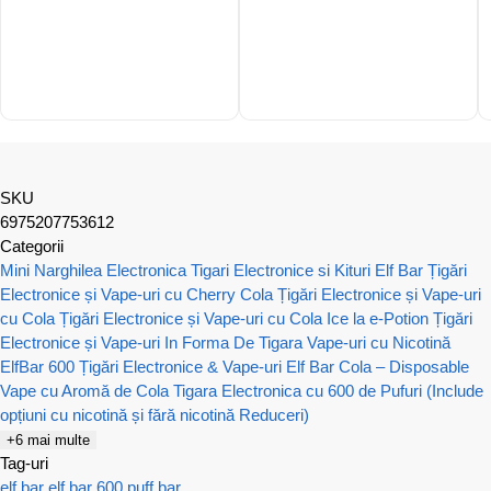
SKU
6975207753612
Categorii
Mini Narghilea Electronica
Tigari Electronice si Kituri Elf Bar
Țigări
Electronice și Vape-uri cu Cherry Cola
Țigări Electronice și Vape-uri
cu Cola
Țigări Electronice și Vape-uri cu Cola Ice la e-Potion
Țigări
Electronice și Vape-uri In Forma De Tigara
Vape-uri cu Nicotină
ElfBar 600 Țigări Electronice & Vape-uri
Elf Bar Cola – Disposable
Vape cu Aromă de Cola
Tigara Electronica cu 600 de Pufuri (Include
opțiuni cu nicotină și fără nicotină Reduceri)
+6 mai multe
Tag-uri
elf bar
elf bar 600
puff bar