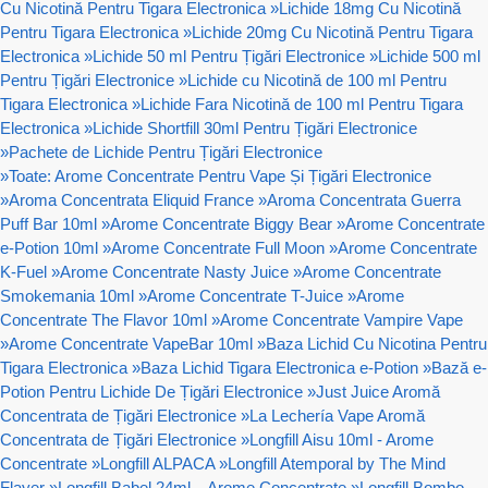
Cu Nicotină Pentru Tigara Electronica
»
Lichide 18mg Cu Nicotină
Pentru Tigara Electronica
»
Lichide 20mg Cu Nicotină Pentru Tigara
Electronica
»
Lichide 50 ml Pentru Țigări Electronice
»
Lichide 500 ml
Pentru Țigări Electronice
»
Lichide cu Nicotină de 100 ml Pentru
Tigara Electronica
»
Lichide Fara Nicotină de 100 ml Pentru Tigara
Electronica
»
Lichide Shortfill 30ml Pentru Țigări Electronice
»
Pachete de Lichide Pentru Țigări Electronice
»
Toate: Arome Concentrate Pentru Vape Și Țigări Electronice
»
Aroma Concentrata Eliquid France
»
Aroma Concentrata Guerra
Puff Bar 10ml
»
Arome Concentrate Biggy Bear
»
Arome Concentrate
e-Potion 10ml
»
Arome Concentrate Full Moon
»
Arome Concentrate
K-Fuel
»
Arome Concentrate Nasty Juice
»
Arome Concentrate
Smokemania 10ml
»
Arome Concentrate T-Juice
»
Arome
Concentrate The Flavor 10ml
»
Arome Concentrate Vampire Vape
»
Arome Concentrate VapeBar 10ml
»
Baza Lichid Cu Nicotina Pentru
Tigara Electronica
»
Baza Lichid Tigara Electronica e-Potion
»
Bază e-
Potion Pentru Lichide De Țigări Electronice
»
Just Juice Aromă
Concentrata de Țigări Electronice
»
La Lechería Vape Aromă
Concentrata de Țigări Electronice
»
Longfill Aisu 10ml - Arome
Concentrate
»
Longfill ALPACA
»
Longfill Atemporal by The Mind
Flayer
»
Longfill Babel 24ml – Arome Concentrate
»
Longfill Bombo -