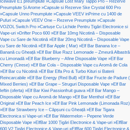
Icewave E1 preumplute
»
Capsule Lost Mary Tappo Pro – Rezerve
Preumplute Și Arome
»
Capsule si Rezerve Ske Crystal 600 Pro
»
Capsule Unno Preumplute
»
Capsule VEEV inPrime cu 1400 de
Pufuri
»
Capsule VEEV One – Rezerve Preumplute
»
Capsule
VOZOL Switch Pro
»
Cartușe Cu Lichide Pentru Țigări Electronice si
Vape-uri
»
Drifter Poco 600
»
Elf Bar 10mg Nicotină – Disposable
Vape cu Sare de Nicotină
»
Elf Bar 20mg Nicotină – Disposable Vape
cu Sare de Nicotină
»
Elf Bar Apple ( Mar)
»
Elf Bar Banana Ice –
Banană cu Gheață
»
Elf Bar Blue Razz Lemonade – Zmeură Albastră
cu Limonadă
»
Elf Bar Blueberry – Afine Disposable Vape
»
Elf Bar
Cherry (Cirese)
»
Elf Bar Cola – Disposable Vape cu Aromă de Cola
»
Elf Bar cu Nicotină
»
Elf Bar Elfa Pro & Turbo Kituri si Baterii
Reincarcabile
»
Elf Bar Energy (Red Bull)
»
Elf Bar Fructe de Padure (
Mixed Berries)
»
Elf Bar Grape – Struguri Disposable Vape
»
Elf Bar
Ieftin (oferta)
»
Elf Bar Kiwi Passionfruit guava
»
Elf Bar Mango –
Disposable Vape cu Aromă de Mango
»
Elf Bar Menthol
»
Elf Bar
Original
»
Elf Bar Peach Ice
»
Elf Bar Pink Lemonade (Limonada Roz)
»
Elf Bar Strawberry Ice – Căpșuni cu Gheață
»
Elf Bar Tigara
Electronica si Vape-uri
»
Elf Bar Watermelon – Pepene Verde
Disposable Vape
»
ElfBar 1000 Țigări Electronice & Vape-uri
»
ElfBar
600 V2 Țigări Electronice & Vape-uri
»
ElfBar 600 Țigări Electronice &