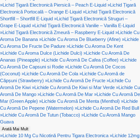
»
Lichid Țigară Electronică Piersică – Peach E-Liquid
»
Lichid Țigară
Electronică Portocală – Orange E-Liquid
»
Lichid Țigară Electronică
Shortfill – Shortfill E-Liquid
»
Lichid Țigară Electronică Struguri –
Grape E-Liquid
»
Lichid Țigară Electronică Vanilie – Vanilla E-Liquid
»
Lichid Țigară Electronică Zmeură – Raspberry E-Liquid
»
Lichide Cu
Aroma De Banana
»
Lichide Cu Aroma De Blueberry (Afine)
»
Lichide
Cu Aroma De Fructe De Padure
»
Lichide Cu Aroma De Kent
»
Lichide Cu Aroma Dulce (Lichide Dulci)
»
Lichide Cu Aromă De
Ananas (Pineapple)
»
Lichide Cu Aromă De Cafea (Coffee)
»
Lichide
Cu Aromă De Capsuni si Rodie
»
Lichide Cu Aromă De Cocos
(Coconut)
»
Lichide Cu Aromă De Cola
»
Lichide Cu Aromă de
Căpșuni (Strawberry)
»
Lichide Cu Aromă De Fructe
»
Lichide Cu
Aromă De Kiwi
»
Lichide Cu Aromă De Kiwi si Mar Verde
»
Lichide Cu
Aromă De Mango
»
Lichide Cu Aromă De Mar
»
Lichide Cu Aromă De
Mar (Green Apple)
»
Lichide Cu Aromă De Menta (Menthol)
»
Lichide
Cu Aromă De Pepene (Watermelon)
»
Lichide Cu Aromă De Red Bull
»
Lichide Cu Aromă De Tutun (Tobacco)
»
Lichide Cu Aromă Mango
Guava
Arată Mai Mult
»
Lichide 10 Mg Cu Nicotină Pentru Tigara Electronica
»
Lichide 12mg