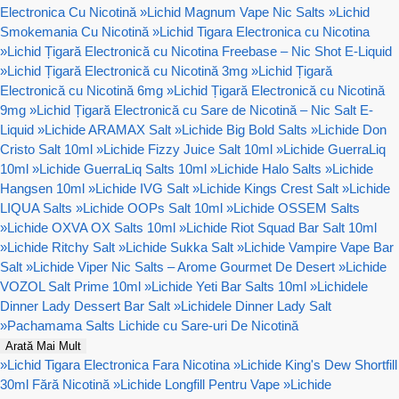
Electronica Cu Nicotină
»
Lichid Magnum Vape Nic Salts
»
Lichid
Smokemania Cu Nicotină
»
Lichid Tigara Electronica cu Nicotina
»
Lichid Țigară Electronică cu Nicotina Freebase – Nic Shot E-Liquid
»
Lichid Țigară Electronică cu Nicotină 3mg
»
Lichid Țigară
Electronică cu Nicotină 6mg
»
Lichid Țigară Electronică cu Nicotină
9mg
»
Lichid Țigară Electronică cu Sare de Nicotină – Nic Salt E-
Liquid
»
Lichide ARAMAX Salt
»
Lichide Big Bold Salts
»
Lichide Don
Cristo Salt 10ml
»
Lichide Fizzy Juice Salt 10ml
»
Lichide GuerraLiq
10ml
»
Lichide GuerraLiq Salts 10ml
»
Lichide Halo Salts
»
Lichide
Hangsen 10ml
»
Lichide IVG Salt
»
Lichide Kings Crest Salt
»
Lichide
LIQUA Salts
»
Lichide OOPs Salt 10ml
»
Lichide OSSEM Salts
»
Lichide OXVA OX Salts 10ml
»
Lichide Riot Squad Bar Salt 10ml
»
Lichide Ritchy Salt
»
Lichide Sukka Salt
»
Lichide Vampire Vape Bar
Salt
»
Lichide Viper Nic Salts – Arome Gourmet De Desert
»
Lichide
VOZOL Salt Prime 10ml
»
Lichide Yeti Bar Salts 10ml
»
Lichidele
Dinner Lady Dessert Bar Salt
»
Lichidele Dinner Lady Salt
»
Pachamama Salts Lichide cu Sare-uri De Nicotină
Arată Mai Mult
»
Lichid Tigara Electronica Fara Nicotina
»
Lichide King's Dew Shortfill
30ml Fără Nicotină
»
Lichide Longfill Pentru Vape
»
Lichide