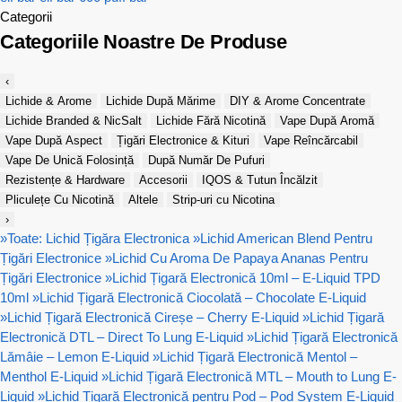
Categorii
Categoriile Noastre De Produse
‹
Lichide & Arome
Lichide După Mărime
DIY & Arome Concentrate
Lichide Branded & NicSalt
Lichide Fără Nicotină
Vape După Aromă
Vape După Aspect
Țigări Electronice & Kituri
Vape Reîncărcabil
Vape De Unică Folosință
După Număr De Pufuri
Rezistențe & Hardware
Accesorii
IQOS & Tutun Încălzit
Pliculețe Cu Nicotină
Altele
Strip-uri cu Nicotina
›
»
Toate: Lichid Țigăra Electronica
»
Lichid American Blend Pentru
Țigări Electronice
»
Lichid Cu Aroma De Papaya Ananas Pentru
Țigări Electronice
»
Lichid Țigară Electronică 10ml – E-Liquid TPD
10ml
»
Lichid Țigară Electronică Ciocolată – Chocolate E-Liquid
»
Lichid Țigară Electronică Cireșe – Cherry E-Liquid
»
Lichid Țigară
Electronică DTL – Direct To Lung E-Liquid
»
Lichid Țigară Electronică
Lămâie – Lemon E-Liquid
»
Lichid Țigară Electronică Mentol –
Menthol E-Liquid
»
Lichid Țigară Electronică MTL – Mouth to Lung E-
Liquid
»
Lichid Țigară Electronică pentru Pod – Pod System E-Liquid