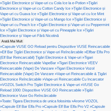
»
Țigări Electronice și Vape-uri cu Cola Ice la e-Potion
»
Țigări
Electronice și Vape-uri cu Cotton Candy Ice
»
Țigări Electronice și
Vape-uri cu Guava Ice
»
Țigări Electronice și Vape-uri cu Ice Mint
»
Țigări Electronice și Vape-uri cu Mango Ice
»
Țigări Electronice și
Vape-uri cu Peach Ice
»
Țigări Electronice și Vape-uri cu Peppermint
Ice
»
Țigări Electronice și Vape-uri cu Pineapple Ice
»
Țigări
Electronice și Vape-uri Fără Nicotină
Arată Mai Mult
»
Capsule VUSE GO Reload pentru Dispozitive VUSE Reincarcabile
»
Elf Bar Țigări Electronice și Vape-uri Reîncărcabile
»
Elfbar Elfa Pro
(Elf Bar Reincarcabil) Țigări Electronice & Vape-uri
»
Tigari
Electronice Reincarcabile VapeBar
»
Tigari Electronice VEEV
Reincarcabile (Vape) De Vanzare
»
Tigari Electronice Vozol
Reincarcabile (Vape) De Vanzare
»
Vape-uri Reincarcabile & Țigări
Electronice Reîncărcabile
»
Vape-uri Reincarcabile Cu Incarcator
»
VOZOL Switch Pro Țigări Electronice & Vape-uri
»
VUSE Go
Reload 1000: Dispozitive VUSE GO Reincarcabile
»
Țigări
Electronice Vuse Go Reîncărcabile
»
Toate: Tigara Electronica de unica folosinta
»
Arome VOZOL
»
Capsule Elf Bar Elfa Pro
»
Capsule Elf Bar Elfa Pro V2
»
Capsule