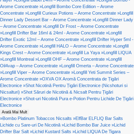
Arome Concentrate
»
Longfill Bombo Core Edition – Arome
Concentrate
»
Longfill Curieux Potions – Arome Concentrate
»
Longfill
Dinner Lady Dessert Bar – Arome Concentrate
»
Longfill Dinner Lady
– Arome Concentrate
»
Longfill Dr Frost – Arome Concentrate
»
Longfill Drifter Bar 16ml & 24ml - Arome Concentrate
»
Longfill
Drifter Exotic 12ml – Arome Concentrate
»
Longfill Drifter Hyper 5ml -
Arome Concentrate
»
Longfill HALO – Arome Concentrate
»
Longfill
Kings Crest – Arome Concentrate
»
Longfill La Yaya
»
Longfill LIQUA
»
Longfill Montreal
»
Longfill OHF – Arome Concentrate
»
Longfill
Oil4vap – Arome Concentrate
»
Longfill Omerta – Arome Concentrate
»
Longfill Viper – Arome Concentrate
»
Longfill Yeti Summit Series –
Arome Concentrate
»
OXVA OX Aromă Concentrata de Țigări
Electronice
»
Shot Nicotină Pentru Țigări Electronice (Nicshoturi si
Nicsalturi)
»
Shot Săruri de Nicotină & Nicsalt Pentru Țigări
Electronice
»
Shot-uri Nicotină Pura e-Potion Pentru Lichide De Țigări
Electronice
Arată Mai Mult
»
Bombo Platinum Tobaccos Nicsalts
»
ElfBar ELFLIQ Bar Salts
Lichide cu Sare-uri De Nicotină
»
Lichid Bombo Bar Juice
»
Lichid
Drifter Bar Salt
»
Lichid Kustard Salts
»
Lichid LIQUA De Tigara