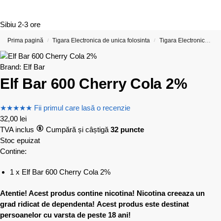
Sibiu
2-3 ore
Prima pagină
Tigara Electronica de unica folosinta
Tigara Electronica cu 600 de Pufuri (Include opțiuni cu nicotină și fără nicotină Reduceri)
/
/
Brand:
Elf Bar
Elf Bar 600 Cherry Cola 2%
★
★
★
★
★
Fii primul care lasă o recenzie
32,00
lei
TVA inclus
Cumpără și câștigă
32 puncte
Stoc epuizat
Contine:
1 x Elf Bar 600 Cherry Cola 2%
Atentie! Acest produs contine nicotina! Nicotina creeaza un
grad ridicat de dependenta!
Acest produs este destinat
persoanelor cu varsta de peste 18 ani!