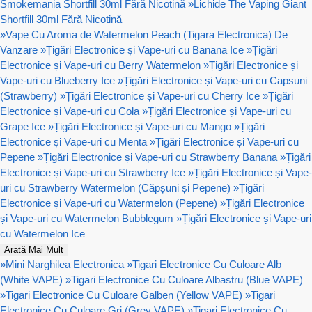
Smokemania Shortfill 30ml Fără Nicotină
»
Lichide The Vaping Giant
Shortfill 30ml Fără Nicotină
»
Vape Cu Aroma de Watermelon Peach (Tigara Electronica) De
Vanzare
»
Țigări Electronice și Vape-uri cu Banana Ice
»
Țigări
Electronice și Vape-uri cu Berry Watermelon
»
Țigări Electronice și
Vape-uri cu Blueberry Ice
»
Țigări Electronice și Vape-uri cu Capsuni
(Strawberry)
»
Țigări Electronice și Vape-uri cu Cherry Ice
»
Țigări
Electronice și Vape-uri cu Cola
»
Țigări Electronice și Vape-uri cu
Grape Ice
»
Țigări Electronice și Vape-uri cu Mango
»
Țigări
Electronice și Vape-uri cu Menta
»
Țigări Electronice și Vape-uri cu
Pepene
»
Țigări Electronice și Vape-uri cu Strawberry Banana
»
Țigări
Electronice și Vape-uri cu Strawberry Ice
»
Țigări Electronice și Vape-
uri cu Strawberry Watermelon (Căpșuni și Pepene)
»
Țigări
Electronice și Vape-uri cu Watermelon (Pepene)
»
Țigări Electronice
și Vape-uri cu Watermelon Bubblegum
»
Țigări Electronice și Vape-uri
cu Watermelon Ice
Arată Mai Mult
»
Mini Narghilea Electronica
»
Tigari Electronice Cu Culoare Alb
(White VAPE)
»
Tigari Electronice Cu Culoare Albastru (Blue VAPE)
»
Tigari Electronice Cu Culoare Galben (Yellow VAPE)
»
Tigari
Electronice Cu Culoare Gri (Grey VAPE)
»
Tigari Electronice Cu