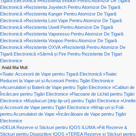
Țigară Electronică
»
Rezistenta Innokin Pentru Atomizor De Țigară
Electronică
»
Rezistenta Joyetech Pentru Atomizor De Țigară
Electronică
»
Rezistenta Kanger Pentru Atomizor De Țigară
Electronică
»
Rezistenta Lost Vape Pentru Atomizor De Țigară
Electronică
»
Rezistenta Uwell Pentru Atomizor De Țigară
Electronică
»
Rezistenta Vaporesso Pentru Atomizor De Țigară
Electronică
»
Rezistenta Voopoo Pentru Atomizor De Țigară
Electronică
»
Rezistente OXVA
»
Rezistență Pentru Atomizor De
Țigară Electronică
»
Sârmă și Fire Pentru Rezistențe De Țigari
Electronice
Arată Mai Mult
»
Toate: Accesorii de Vape pentru Țigară Electronică
»
Toate:
Reduceri la Vape-uri și Accesorii Pentru Tigări Electronice
»
Acumulatori și Baterii de Vape pentru Țigări Electronice
»
Cabluri de
Încărcare pentru Țigări Electronice
»
Flacoane de Lichid pentru Țigări
Electronice
»
Muștiucuri (drip tip-uri) pentru Țigări Electronice
»
Unelte
și Accesorii de Vape pentru Țigări Electronice
»
Wrap-uri și Folii
pentru Acumulatori de Vape
»
Încărcătoare de Vape pentru Țigări
Electronice
»
DELIA Rezerve si Stickuri pentru IQOS ILUMA
»
Fiit Rezerve &
Stickuri pentru Dispozitive IQOS
»
TEREA Rezerve si Stickuri pentru