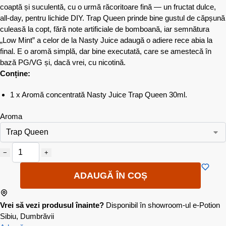
coaptă și suculentă, cu o urmă răcoritoare fină — un fructat dulce,
all-day, pentru lichide DIY. Trap Queen prinde bine gustul de căpșună
culeasă la copt, fără note artificiale de bomboană, iar semnătura
„Low Mint” a celor de la Nasty Juice adaugă o adiere rece abia la
final. E o aromă simplă, dar bine executată, care se amestecă în
bază PG/VG și, dacă vrei, cu nicotină.
Conține:
1 x Aromă concentrată Nasty Juice Trap Queen 30ml.
Aroma
−
+
ADAUGĂ ÎN COȘ
Vrei să vezi produsul înainte?
Disponibil în showroom-ul e-Potion
Sibiu, Dumbrăvii