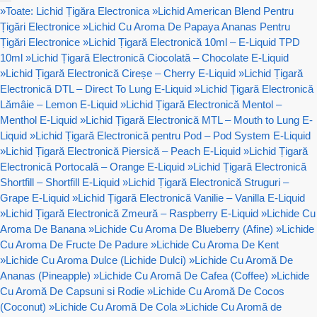
»
Toate: Lichid Țigăra Electronica
»
Lichid American Blend Pentru
Țigări Electronice
»
Lichid Cu Aroma De Papaya Ananas Pentru
Țigări Electronice
»
Lichid Țigară Electronică 10ml – E-Liquid TPD
10ml
»
Lichid Țigară Electronică Ciocolată – Chocolate E-Liquid
»
Lichid Țigară Electronică Cireșe – Cherry E-Liquid
»
Lichid Țigară
Electronică DTL – Direct To Lung E-Liquid
»
Lichid Țigară Electronică
Lămâie – Lemon E-Liquid
»
Lichid Țigară Electronică Mentol –
Menthol E-Liquid
»
Lichid Țigară Electronică MTL – Mouth to Lung E-
Liquid
»
Lichid Țigară Electronică pentru Pod – Pod System E-Liquid
»
Lichid Țigară Electronică Piersică – Peach E-Liquid
»
Lichid Țigară
Electronică Portocală – Orange E-Liquid
»
Lichid Țigară Electronică
Shortfill – Shortfill E-Liquid
»
Lichid Țigară Electronică Struguri –
Grape E-Liquid
»
Lichid Țigară Electronică Vanilie – Vanilla E-Liquid
»
Lichid Țigară Electronică Zmeură – Raspberry E-Liquid
»
Lichide Cu
Aroma De Banana
»
Lichide Cu Aroma De Blueberry (Afine)
»
Lichide
Cu Aroma De Fructe De Padure
»
Lichide Cu Aroma De Kent
»
Lichide Cu Aroma Dulce (Lichide Dulci)
»
Lichide Cu Aromă De
Ananas (Pineapple)
»
Lichide Cu Aromă De Cafea (Coffee)
»
Lichide
Cu Aromă De Capsuni si Rodie
»
Lichide Cu Aromă De Cocos
(Coconut)
»
Lichide Cu Aromă De Cola
»
Lichide Cu Aromă de