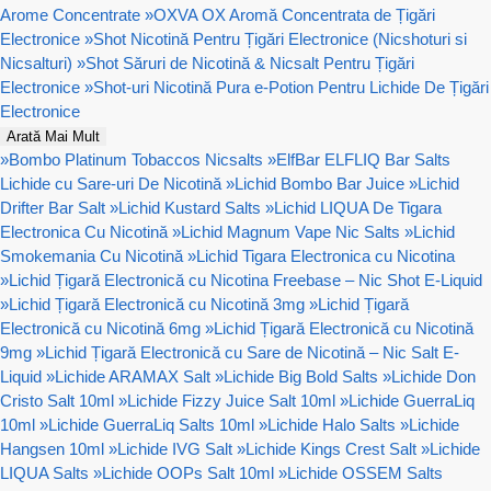
Arome Concentrate
»
OXVA OX Aromă Concentrata de Țigări
Electronice
»
Shot Nicotină Pentru Țigări Electronice (Nicshoturi si
Nicsalturi)
»
Shot Săruri de Nicotină & Nicsalt Pentru Țigări
Electronice
»
Shot-uri Nicotină Pura e-Potion Pentru Lichide De Țigări
Electronice
Arată Mai Mult
»
Bombo Platinum Tobaccos Nicsalts
»
ElfBar ELFLIQ Bar Salts
Lichide cu Sare-uri De Nicotină
»
Lichid Bombo Bar Juice
»
Lichid
Drifter Bar Salt
»
Lichid Kustard Salts
»
Lichid LIQUA De Tigara
Electronica Cu Nicotină
»
Lichid Magnum Vape Nic Salts
»
Lichid
Smokemania Cu Nicotină
»
Lichid Tigara Electronica cu Nicotina
»
Lichid Țigară Electronică cu Nicotina Freebase – Nic Shot E-Liquid
»
Lichid Țigară Electronică cu Nicotină 3mg
»
Lichid Țigară
Electronică cu Nicotină 6mg
»
Lichid Țigară Electronică cu Nicotină
9mg
»
Lichid Țigară Electronică cu Sare de Nicotină – Nic Salt E-
Liquid
»
Lichide ARAMAX Salt
»
Lichide Big Bold Salts
»
Lichide Don
Cristo Salt 10ml
»
Lichide Fizzy Juice Salt 10ml
»
Lichide GuerraLiq
10ml
»
Lichide GuerraLiq Salts 10ml
»
Lichide Halo Salts
»
Lichide
Hangsen 10ml
»
Lichide IVG Salt
»
Lichide Kings Crest Salt
»
Lichide
LIQUA Salts
»
Lichide OOPs Salt 10ml
»
Lichide OSSEM Salts