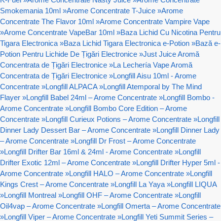
Smokemania 10ml
»
Arome Concentrate T-Juice
»
Arome
Concentrate The Flavor 10ml
»
Arome Concentrate Vampire Vape
»
Arome Concentrate VapeBar 10ml
»
Baza Lichid Cu Nicotina Pentru
Tigara Electronica
»
Baza Lichid Tigara Electronica e-Potion
»
Bază e-
Potion Pentru Lichide De Țigări Electronice
»
Just Juice Aromă
Concentrata de Țigări Electronice
»
La Lechería Vape Aromă
Concentrata de Țigări Electronice
»
Longfill Aisu 10ml - Arome
Concentrate
»
Longfill ALPACA
»
Longfill Atemporal by The Mind
Flayer
»
Longfill Babel 24ml – Arome Concentrate
»
Longfill Bombo -
Arome Concentrate
»
Longfill Bombo Core Edition – Arome
Concentrate
»
Longfill Curieux Potions – Arome Concentrate
»
Longfill
Dinner Lady Dessert Bar – Arome Concentrate
»
Longfill Dinner Lady
– Arome Concentrate
»
Longfill Dr Frost – Arome Concentrate
»
Longfill Drifter Bar 16ml & 24ml - Arome Concentrate
»
Longfill
Drifter Exotic 12ml – Arome Concentrate
»
Longfill Drifter Hyper 5ml -
Arome Concentrate
»
Longfill HALO – Arome Concentrate
»
Longfill
Kings Crest – Arome Concentrate
»
Longfill La Yaya
»
Longfill LIQUA
»
Longfill Montreal
»
Longfill OHF – Arome Concentrate
»
Longfill
Oil4vap – Arome Concentrate
»
Longfill Omerta – Arome Concentrate
»
Longfill Viper – Arome Concentrate
»
Longfill Yeti Summit Series –