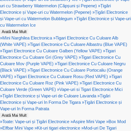
uri cu Strawberry Watermelon (Căpșuni și Pepene)
»
Țigări
Electronice și Vape-uri cu Watermelon (Pepene)
»
Țigări Electronice
și Vape-uri cu Watermelon Bubblegum
»
Țigări Electronice și Vape-uri
cu Watermelon Ice
Arată Mai Mult
»
Mini Narghilea Electronica
»
Tigari Electronice Cu Culoare Alb
(White VAPE)
»
Tigari Electronice Cu Culoare Albastru (Blue VAPE)
»
Tigari Electronice Cu Culoare Galben (Yellow VAPE)
»
Tigari
Electronice Cu Culoare Gri (Grey VAPE)
»
Tigari Electronice Cu
Culoare Mov (Purple VAPE)
»
Tigari Electronice Cu Culoare Negru
(Black VAPE)
»
Tigari Electronice Cu Culoare Portocaliu (Orange
VAPE)
»
Tigari Electronice Cu Culoare Rosu (Red VAPE)
»
Tigari
Electronice Cu Culoare Roz (Pink VAPE)
»
Tigari Electronice Cu
Culoare Verde (Green VAPE)
»
Vape-uri si Tigari Electronice Mici
»
Țigări Electronice și Vape-uri de Culoare Lavanda
»
Țigări
Electronice și Vape-uri In Forma De Tigara
»
Țigări Electronice și
Vape-uri In Forma Patrata
Arată Mai Mult
»
Toate: Vape-uri și Țigări Electronice
»
Aspire Mini Vape
»
Box Mod
»
Elfbar Mini Vape
»
Kit-uri tigari electronice
»
Mod-uri De Tigari