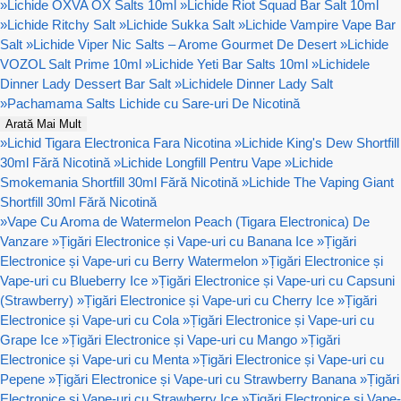
»
Lichide OXVA OX Salts 10ml
»
Lichide Riot Squad Bar Salt 10ml
»
Lichide Ritchy Salt
»
Lichide Sukka Salt
»
Lichide Vampire Vape Bar
Salt
»
Lichide Viper Nic Salts – Arome Gourmet De Desert
»
Lichide
VOZOL Salt Prime 10ml
»
Lichide Yeti Bar Salts 10ml
»
Lichidele
Dinner Lady Dessert Bar Salt
»
Lichidele Dinner Lady Salt
»
Pachamama Salts Lichide cu Sare-uri De Nicotină
Arată Mai Mult
»
Lichid Tigara Electronica Fara Nicotina
»
Lichide King's Dew Shortfill
30ml Fără Nicotină
»
Lichide Longfill Pentru Vape
»
Lichide
Smokemania Shortfill 30ml Fără Nicotină
»
Lichide The Vaping Giant
Shortfill 30ml Fără Nicotină
»
Vape Cu Aroma de Watermelon Peach (Tigara Electronica) De
Vanzare
»
Țigări Electronice și Vape-uri cu Banana Ice
»
Țigări
Electronice și Vape-uri cu Berry Watermelon
»
Țigări Electronice și
Vape-uri cu Blueberry Ice
»
Țigări Electronice și Vape-uri cu Capsuni
(Strawberry)
»
Țigări Electronice și Vape-uri cu Cherry Ice
»
Țigări
Electronice și Vape-uri cu Cola
»
Țigări Electronice și Vape-uri cu
Grape Ice
»
Țigări Electronice și Vape-uri cu Mango
»
Țigări
Electronice și Vape-uri cu Menta
»
Țigări Electronice și Vape-uri cu
Pepene
»
Țigări Electronice și Vape-uri cu Strawberry Banana
»
Țigări
Electronice și Vape-uri cu Strawberry Ice
»
Țigări Electronice și Vape-