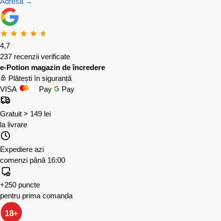
Adresă →
4,7
237 recenzii verificate
e-Potion magazin de încredere
Plătești în siguranță
VISA
Pay
Pay
Gratuit > 149 lei
la livrare
Expediere azi
comenzi până 16:00
+250 puncte
pentru prima comanda
18+