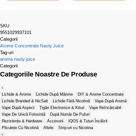
SKU
9551029937101
Categorii
Arome Concentrate Nasty Juice
Tag-uri
aroma
nasty juice
Categorii
Categoriile Noastre De Produse
‹
Lichide & Arome
Lichide După Mărime
DIY & Arome Concentrate
Lichide Branded & NicSalt
Lichide Fără Nicotină
Vape După Aromă
Vape După Aspect
Țigări Electronice & Kituri
Vape Reîncărcabil
Vape De Unică Folosință
După Număr De Pufuri
Rezistențe & Hardware
Accesorii
IQOS & Tutun Încălzit
Pliculețe Cu Nicotină
Altele
Strip-uri cu Nicotina
›