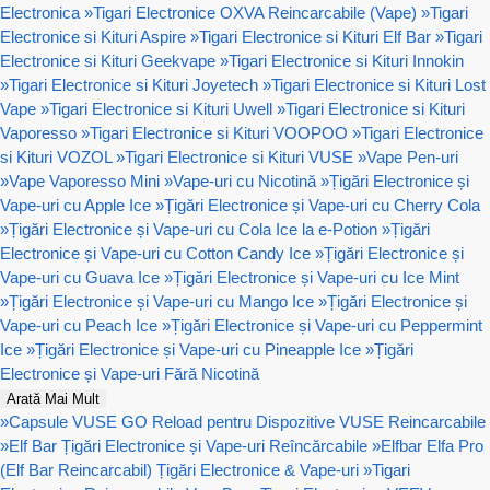
Electronica
»
Tigari Electronice OXVA Reincarcabile (Vape)
»
Tigari
Electronice si Kituri Aspire
»
Tigari Electronice si Kituri Elf Bar
»
Tigari
Electronice si Kituri Geekvape
»
Tigari Electronice si Kituri Innokin
»
Tigari Electronice si Kituri Joyetech
»
Tigari Electronice si Kituri Lost
Vape
»
Tigari Electronice si Kituri Uwell
»
Tigari Electronice si Kituri
Vaporesso
»
Tigari Electronice si Kituri VOOPOO
»
Tigari Electronice
si Kituri VOZOL
»
Tigari Electronice si Kituri VUSE
»
Vape Pen-uri
»
Vape Vaporesso Mini
»
Vape-uri cu Nicotină
»
Țigări Electronice și
Vape-uri cu Apple Ice
»
Țigări Electronice și Vape-uri cu Cherry Cola
»
Țigări Electronice și Vape-uri cu Cola Ice la e-Potion
»
Țigări
Electronice și Vape-uri cu Cotton Candy Ice
»
Țigări Electronice și
Vape-uri cu Guava Ice
»
Țigări Electronice și Vape-uri cu Ice Mint
»
Țigări Electronice și Vape-uri cu Mango Ice
»
Țigări Electronice și
Vape-uri cu Peach Ice
»
Țigări Electronice și Vape-uri cu Peppermint
Ice
»
Țigări Electronice și Vape-uri cu Pineapple Ice
»
Țigări
Electronice și Vape-uri Fără Nicotină
Arată Mai Mult
»
Capsule VUSE GO Reload pentru Dispozitive VUSE Reincarcabile
»
Elf Bar Țigări Electronice și Vape-uri Reîncărcabile
»
Elfbar Elfa Pro
(Elf Bar Reincarcabil) Țigări Electronice & Vape-uri
»
Tigari