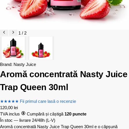
1 / 2
Brand:
Nasty Juice
Aromă concentrată Nasty Juice
Trap Queen 30ml
★
★
★
★
★
Fii primul care lasă o recenzie
120,00
lei
TVA inclus
Cumpără și câștigă
120 puncte
În stoc — livrare 24/48h
(L-V)
Aromă concentrată Nasty Juice Trap Queen 30ml e o căpșună