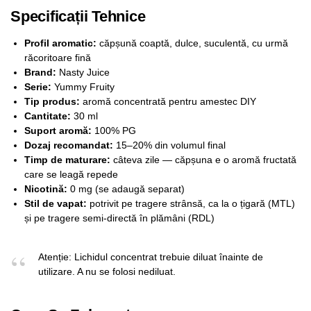
Specificații Tehnice
Profil aromatic:
căpșună coaptă, dulce, suculentă, cu urmă
răcoritoare fină
Brand:
Nasty Juice
Serie:
Yummy Fruity
Tip produs:
aromă concentrată pentru amestec DIY
Cantitate:
30 ml
Suport aromă:
100% PG
Dozaj recomandat:
15–20% din volumul final
Timp de maturare:
câteva zile — căpșuna e o aromă fructată
care se leagă repede
Nicotină:
0 mg (se adaugă separat)
Stil de vapat:
potrivit pe tragere strânsă, ca la o țigară (MTL)
și pe tragere semi-directă în plămâni (RDL)
Atenție: Lichidul concentrat trebuie diluat înainte de
utilizare. A nu se folosi nediluat.