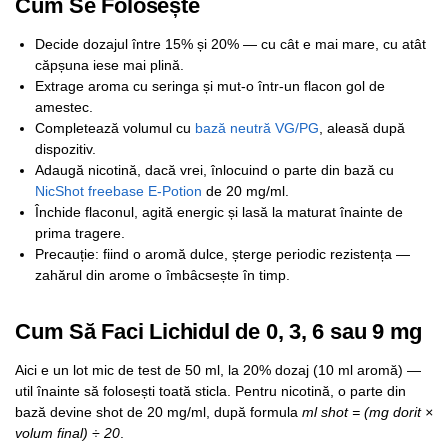
Cum Se Folosește
Decide dozajul între 15% și 20% — cu cât e mai mare, cu atât
căpșuna iese mai plină.
Extrage aroma cu seringa și mut-o într-un flacon gol de
amestec.
Completează volumul cu
bază neutră VG/PG
, aleasă după
dispozitiv.
Adaugă nicotină, dacă vrei, înlocuind o parte din bază cu
NicShot freebase E-Potion
de 20 mg/ml.
Închide flaconul, agită energic și lasă la maturat înainte de
prima tragere.
Precauție: fiind o aromă dulce, șterge periodic rezistența —
zahărul din arome o îmbâcsește în timp.
Cum Să Faci Lichidul de 0, 3, 6 sau 9 mg
Aici e un lot mic de test de 50 ml, la 20% dozaj (10 ml aromă) —
util înainte să folosești toată sticla. Pentru nicotină, o parte din
bază devine shot de 20 mg/ml, după formula
ml shot = (mg dorit ×
volum final) ÷ 20
.