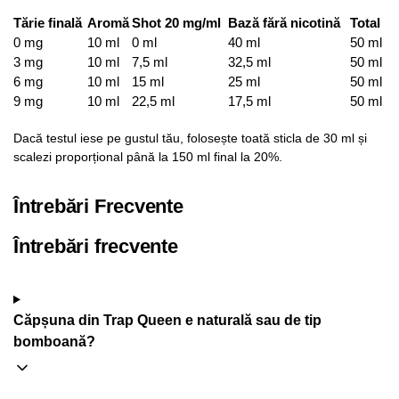
Tărie finală
Aromă
Shot 20 mg/ml
Bază fără nicotină
Total
0 mg
10 ml
0 ml
40 ml
50 ml
3 mg
10 ml
7,5 ml
32,5 ml
50 ml
6 mg
10 ml
15 ml
25 ml
50 ml
9 mg
10 ml
22,5 ml
17,5 ml
50 ml
Dacă testul iese pe gustul tău, folosește toată sticla de 30 ml și
scalezi proporțional până la 150 ml final la 20%.
Întrebări Frecvente
Întrebări frecvente
Căpșuna din Trap Queen e naturală sau de tip
bomboană?