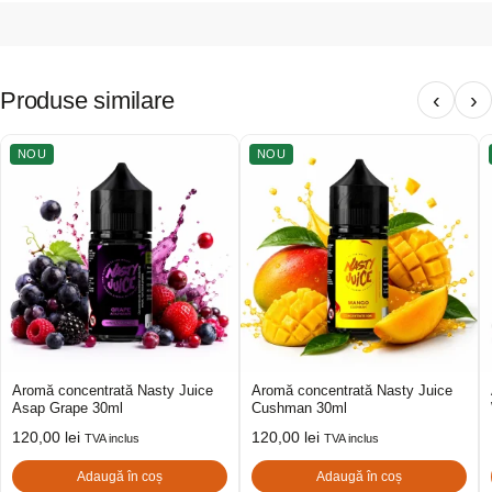
Produse similare
‹
›
NOU
NOU
Aromă concentrată Nasty Juice
Aromă concentrată Nasty Juice
Asap Grape 30ml
Cushman 30ml
120,00
lei
120,00
lei
TVA inclus
TVA inclus
Adaugă în coș
Adaugă în coș