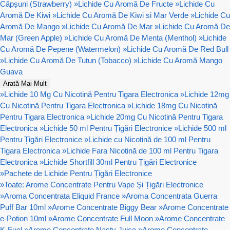
Căpșuni (Strawberry)
»
Lichide Cu Aromă De Fructe
»
Lichide Cu
Aromă De Kiwi
»
Lichide Cu Aromă De Kiwi si Mar Verde
»
Lichide Cu
Aromă De Mango
»
Lichide Cu Aromă De Mar
»
Lichide Cu Aromă De
Mar (Green Apple)
»
Lichide Cu Aromă De Menta (Menthol)
»
Lichide
Cu Aromă De Pepene (Watermelon)
»
Lichide Cu Aromă De Red Bull
»
Lichide Cu Aromă De Tutun (Tobacco)
»
Lichide Cu Aromă Mango
Guava
Arată Mai Mult
»
Lichide 10 Mg Cu Nicotină Pentru Tigara Electronica
»
Lichide 12mg
Cu Nicotină Pentru Tigara Electronica
»
Lichide 18mg Cu Nicotină
Pentru Tigara Electronica
»
Lichide 20mg Cu Nicotină Pentru Tigara
Electronica
»
Lichide 50 ml Pentru Țigări Electronice
»
Lichide 500 ml
Pentru Țigări Electronice
»
Lichide cu Nicotină de 100 ml Pentru
Tigara Electronica
»
Lichide Fara Nicotină de 100 ml Pentru Tigara
Electronica
»
Lichide Shortfill 30ml Pentru Țigări Electronice
»
Pachete de Lichide Pentru Țigări Electronice
»
Toate: Arome Concentrate Pentru Vape Și Țigări Electronice
»
Aroma Concentrata Eliquid France
»
Aroma Concentrata Guerra
Puff Bar 10ml
»
Arome Concentrate Biggy Bear
»
Arome Concentrate
e-Potion 10ml
»
Arome Concentrate Full Moon
»
Arome Concentrate
K-Fuel
»
Arome Concentrate Nasty Juice
»
Arome Concentrate