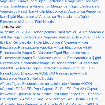
Vape-uri cu Guava Ice
»
Țigări Electronice și Vape-uri cu Ice Mint
»
Țigări Electronice și Vape-uri cu Mango Ice
»
Țigări Electronice și
Vape-uri cu Peach Ice
»
Țigări Electronice și Vape-uri cu Peppermint
Ice
»
Țigări Electronice și Vape-uri cu Pineapple Ice
»
Țigări
Electronice și Vape-uri Fără Nicotină
Arată Mai Mult
»
Capsule VUSE GO Reload pentru Dispozitive VUSE Reincarcabile
»
Elf Bar Țigări Electronice și Vape-uri Reîncărcabile
»
Elfbar Elfa Pro
(Elf Bar Reincarcabil) Țigări Electronice & Vape-uri
»
Tigari
Electronice Reincarcabile VapeBar
»
Tigari Electronice VEEV
Reincarcabile (Vape) De Vanzare
»
Tigari Electronice Vozol
Reincarcabile (Vape) De Vanzare
»
Vape-uri Reincarcabile & Țigări
Electronice Reîncărcabile
»
Vape-uri Reincarcabile Cu Incarcator
»
VOZOL Switch Pro Țigări Electronice & Vape-uri
»
VUSE Go
Reload 1000: Dispozitive VUSE GO Reincarcabile
»
Țigări
Electronice Vuse Go Reîncărcabile
»
Toate: Tigara Electronica de unica folosinta
»
Arome VOZOL
»
Capsule Elf Bar Elfa Pro
»
Capsule Elf Bar Elfa Pro V2
»
Capsule
Icewave E1 preumplute
»
Capsule Lost Mary Tappo Pro – Rezerve
Preumplute Și Arome
»
Capsule si Rezerve Ske Crystal 600 Pro
»
Capsule Unno Preumplute
»
Capsule VEEV inPrime cu 1400 de