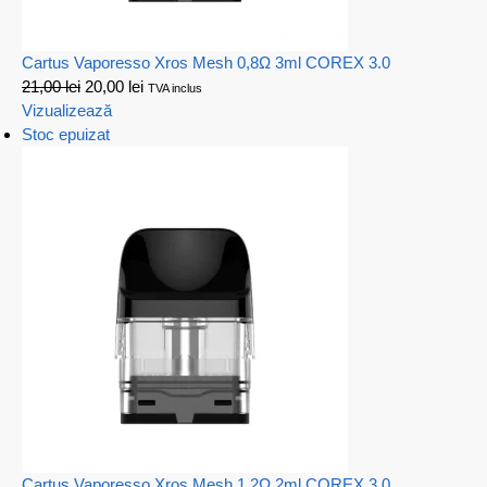
Cartus Vaporesso Xros Mesh 0,8Ω 3ml COREX 3.0
21,00
lei
20,00
lei
TVA inclus
Vizualizează
Stoc epuizat
Cartus Vaporesso Xros Mesh 1,2Ω 2ml COREX 3.0