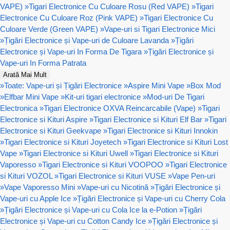
VAPE)
»
Tigari Electronice Cu Culoare Rosu (Red VAPE)
»
Tigari
Electronice Cu Culoare Roz (Pink VAPE)
»
Tigari Electronice Cu
Culoare Verde (Green VAPE)
»
Vape-uri si Tigari Electronice Mici
»
Țigări Electronice și Vape-uri de Culoare Lavanda
»
Țigări
Electronice și Vape-uri In Forma De Tigara
»
Țigări Electronice și
Vape-uri In Forma Patrata
Arată Mai Mult
»
Toate: Vape-uri și Țigări Electronice
»
Aspire Mini Vape
»
Box Mod
»
Elfbar Mini Vape
»
Kit-uri tigari electronice
»
Mod-uri De Tigari
Electronica
»
Tigari Electronice OXVA Reincarcabile (Vape)
»
Tigari
Electronice si Kituri Aspire
»
Tigari Electronice si Kituri Elf Bar
»
Tigari
Electronice si Kituri Geekvape
»
Tigari Electronice si Kituri Innokin
»
Tigari Electronice si Kituri Joyetech
»
Tigari Electronice si Kituri Lost
Vape
»
Tigari Electronice si Kituri Uwell
»
Tigari Electronice si Kituri
Vaporesso
»
Tigari Electronice si Kituri VOOPOO
»
Tigari Electronice
si Kituri VOZOL
»
Tigari Electronice si Kituri VUSE
»
Vape Pen-uri
»
Vape Vaporesso Mini
»
Vape-uri cu Nicotină
»
Țigări Electronice și
Vape-uri cu Apple Ice
»
Țigări Electronice și Vape-uri cu Cherry Cola
»
Țigări Electronice și Vape-uri cu Cola Ice la e-Potion
»
Țigări
Electronice și Vape-uri cu Cotton Candy Ice
»
Țigări Electronice și