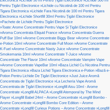
Electronica
»
Lichide 50 ml Pentru Țigări Electronice
»
Lichide 500 ml
Pentru Țigări Electronice
»
Lichide cu Nicotină de 100 ml Pentru
Tigara Electronica
»
Lichide Fara Nicotină de 100 ml Pentru Tigara
Electronica
»
Lichide Shortfill 30ml Pentru Țigări Electronice
»
Pachete de Lichide Pentru Țigări Electronice
»
Toate: Arome Concentrate Pentru Vape Și Țigări Electronice
»
Aroma Concentrata Eliquid France
»
Aroma Concentrata Guerra
Puff Bar 10ml
»
Arome Concentrate Biggy Bear
»
Arome Concentrate
e-Potion 10ml
»
Arome Concentrate Full Moon
»
Arome Concentrate
K-Fuel
»
Arome Concentrate Nasty Juice
»
Arome Concentrate
Smokemania 10ml
»
Arome Concentrate T-Juice
»
Arome
Concentrate The Flavor 10ml
»
Arome Concentrate Vampire Vape
»
Arome Concentrate VapeBar 10ml
»
Baza Lichid Cu Nicotina Pentru
Tigara Electronica
»
Baza Lichid Tigara Electronica e-Potion
»
Bază e-
Potion Pentru Lichide De Țigări Electronice
»
Just Juice Aromă
Concentrata de Țigări Electronice
»
La Lechería Vape Aromă
Concentrata de Țigări Electronice
»
Longfill Aisu 10ml - Arome
Concentrate
»
Longfill ALPACA
»
Longfill Atemporal by The Mind
Flayer
»
Longfill Babel 24ml – Arome Concentrate
»
Longfill Bombo -
Arome Concentrate
»
Longfill Bombo Core Edition – Arome
Concentrate
»
Longfill Curieux Potions – Arome Concentrate
»
Longfill