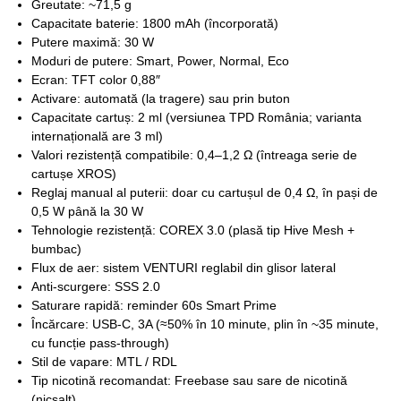
Greutate: ~71,5 g
Capacitate baterie: 1800 mAh (încorporată)
Putere maximă: 30 W
Moduri de putere: Smart, Power, Normal, Eco
Ecran: TFT color 0,88″
Activare: automată (la tragere) sau prin buton
Capacitate cartuș: 2 ml (versiunea TPD România; varianta
internațională are 3 ml)
Valori rezistență compatibile: 0,4–1,2 Ω (întreaga serie de
cartușe XROS)
Reglaj manual al puterii: doar cu cartușul de 0,4 Ω, în pași de
0,5 W până la 30 W
Tehnologie rezistență: COREX 3.0 (plasă tip Hive Mesh +
bumbac)
Flux de aer: sistem VENTURI reglabil din glisor lateral
Anti-scurgere: SSS 2.0
Saturare rapidă: reminder 60s Smart Prime
Încărcare: USB-C, 3A (≈50% în 10 minute, plin în ~35 minute,
cu funcție pass-through)
Stil de vapare: MTL / RDL
Tip nicotină recomandat: Freebase sau sare de nicotină
(nicsalt)