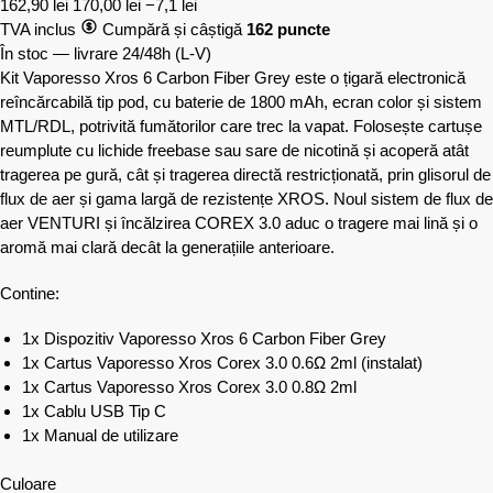
162,90
lei
170,00
lei
−7,1 lei
TVA inclus
Cumpără și câștigă
162 puncte
În stoc — livrare 24/48h
(L-V)
Kit Vaporesso Xros 6 Carbon Fiber Grey este o țigară electronică
reîncărcabilă tip pod, cu baterie de 1800 mAh, ecran color și sistem
MTL/RDL, potrivită fumătorilor care trec la vapat. Folosește cartușe
reumplute cu lichide freebase sau sare de nicotină și acoperă atât
tragerea pe gură, cât și tragerea directă restricționată, prin glisorul de
flux de aer și gama largă de rezistențe XROS. Noul sistem de flux de
aer VENTURI și încălzirea COREX 3.0 aduc o tragere mai lină și o
aromă mai clară decât la generațiile anterioare.
Contine:
1x Dispozitiv Vaporesso Xros 6 Carbon Fiber Grey
1x Cartus Vaporesso Xros Corex 3.0 0.6Ω 2ml (instalat)
1x Cartus Vaporesso Xros Corex 3.0 0.8Ω 2ml
1x Cablu USB Tip C
1x Manual de utilizare
Culoare