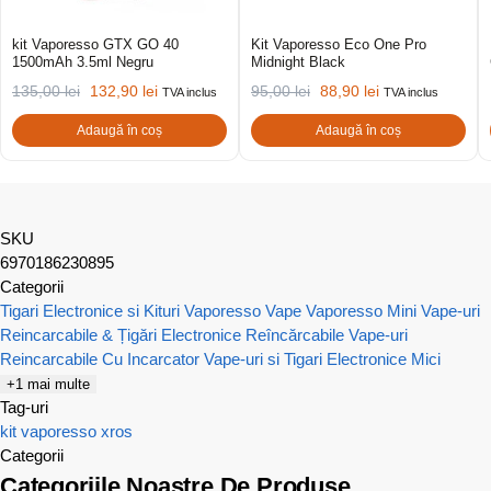
kit Vaporesso GTX GO 40
Kit Vaporesso Eco One Pro
1500mAh 3.5ml Negru
Midnight Black
135,00
lei
132,90
lei
95,00
lei
88,90
lei
TVA inclus
TVA inclus
Adaugă în coș
Adaugă în coș
SKU
6970186230895
Categorii
Tigari Electronice si Kituri Vaporesso
Vape Vaporesso Mini
Vape-uri
Reincarcabile & Țigări Electronice Reîncărcabile
Vape-uri
Reincarcabile Cu Incarcator
Vape-uri si Tigari Electronice Mici
+1 mai multe
Tag-uri
kit
vaporesso
xros
Categorii
Categoriile Noastre De Produse