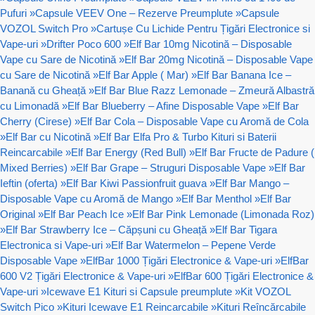
Pufuri
»
Capsule VEEV One – Rezerve Preumplute
»
Capsule
VOZOL Switch Pro
»
Cartușe Cu Lichide Pentru Țigări Electronice si
Vape-uri
»
Drifter Poco 600
»
Elf Bar 10mg Nicotină – Disposable
Vape cu Sare de Nicotină
»
Elf Bar 20mg Nicotină – Disposable Vape
cu Sare de Nicotină
»
Elf Bar Apple ( Mar)
»
Elf Bar Banana Ice –
Banană cu Gheață
»
Elf Bar Blue Razz Lemonade – Zmeură Albastră
cu Limonadă
»
Elf Bar Blueberry – Afine Disposable Vape
»
Elf Bar
Cherry (Cirese)
»
Elf Bar Cola – Disposable Vape cu Aromă de Cola
»
Elf Bar cu Nicotină
»
Elf Bar Elfa Pro & Turbo Kituri si Baterii
Reincarcabile
»
Elf Bar Energy (Red Bull)
»
Elf Bar Fructe de Padure (
Mixed Berries)
»
Elf Bar Grape – Struguri Disposable Vape
»
Elf Bar
Ieftin (oferta)
»
Elf Bar Kiwi Passionfruit guava
»
Elf Bar Mango –
Disposable Vape cu Aromă de Mango
»
Elf Bar Menthol
»
Elf Bar
Original
»
Elf Bar Peach Ice
»
Elf Bar Pink Lemonade (Limonada Roz)
»
Elf Bar Strawberry Ice – Căpșuni cu Gheață
»
Elf Bar Tigara
Electronica si Vape-uri
»
Elf Bar Watermelon – Pepene Verde
Disposable Vape
»
ElfBar 1000 Țigări Electronice & Vape-uri
»
ElfBar
600 V2 Țigări Electronice & Vape-uri
»
ElfBar 600 Țigări Electronice &
Vape-uri
»
Icewave E1 Kituri si Capsule preumplute
»
Kit VOZOL
Switch Pico
»
Kituri Icewave E1 Reincarcabile
»
Kituri Reîncărcabile