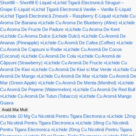
Shortfill – Shortfill E-Liquid
»
Lichid Țigară Electronică Struguri –
Grape E-Liquid
»
Lichid Țigară Electronică Vanilie – Vanilla E-Liquid
»
Lichid Țigară Electronică Zmeură – Raspberry E-Liquid
»
Lichide Cu
Aroma De Banana
»
Lichide Cu Aroma De Blueberry (Afine)
»
Lichide
Cu Aroma De Fructe De Padure
»
Lichide Cu Aroma De Kent
»
Lichide Cu Aroma Dulce (Lichide Dulci)
»
Lichide Cu Aromă De
Ananas (Pineapple)
»
Lichide Cu Aromă De Cafea (Coffee)
»
Lichide
Cu Aromă De Capsuni si Rodie
»
Lichide Cu Aromă De Cocos
(Coconut)
»
Lichide Cu Aromă De Cola
»
Lichide Cu Aromă de
Căpșuni (Strawberry)
»
Lichide Cu Aromă De Fructe
»
Lichide Cu
Aromă De Kiwi
»
Lichide Cu Aromă De Kiwi si Mar Verde
»
Lichide Cu
Aromă De Mango
»
Lichide Cu Aromă De Mar
»
Lichide Cu Aromă De
Mar (Green Apple)
»
Lichide Cu Aromă De Menta (Menthol)
»
Lichide
Cu Aromă De Pepene (Watermelon)
»
Lichide Cu Aromă De Red Bull
»
Lichide Cu Aromă De Tutun (Tobacco)
»
Lichide Cu Aromă Mango
Guava
Arată Mai Mult
»
Lichide 10 Mg Cu Nicotină Pentru Tigara Electronica
»
Lichide 12mg
Cu Nicotină Pentru Tigara Electronica
»
Lichide 18mg Cu Nicotină
Pentru Tigara Electronica
»
Lichide 20mg Cu Nicotină Pentru Tigara