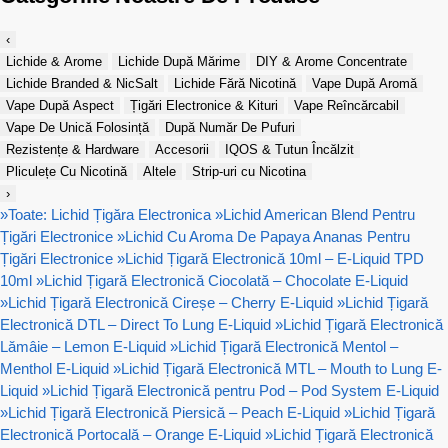
‹
Lichide & Arome
Lichide După Mărime
DIY & Arome Concentrate
Lichide Branded & NicSalt
Lichide Fără Nicotină
Vape După Aromă
Vape După Aspect
Țigări Electronice & Kituri
Vape Reîncărcabil
Vape De Unică Folosință
După Număr De Pufuri
Rezistențe & Hardware
Accesorii
IQOS & Tutun Încălzit
Pliculețe Cu Nicotină
Altele
Strip-uri cu Nicotina
›
»
Toate: Lichid Țigăra Electronica
»
Lichid American Blend Pentru
Țigări Electronice
»
Lichid Cu Aroma De Papaya Ananas Pentru
Țigări Electronice
»
Lichid Țigară Electronică 10ml – E-Liquid TPD
10ml
»
Lichid Țigară Electronică Ciocolată – Chocolate E-Liquid
»
Lichid Țigară Electronică Cireșe – Cherry E-Liquid
»
Lichid Țigară
Electronică DTL – Direct To Lung E-Liquid
»
Lichid Țigară Electronică
Lămâie – Lemon E-Liquid
»
Lichid Țigară Electronică Mentol –
Menthol E-Liquid
»
Lichid Țigară Electronică MTL – Mouth to Lung E-
Liquid
»
Lichid Țigară Electronică pentru Pod – Pod System E-Liquid
»
Lichid Țigară Electronică Piersică – Peach E-Liquid
»
Lichid Țigară
Electronică Portocală – Orange E-Liquid
»
Lichid Țigară Electronică