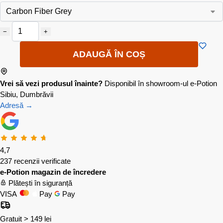
−
+
ADAUGĂ ÎN COȘ
Vrei să vezi produsul înainte?
Disponibil în showroom-ul e-Potion
Sibiu, Dumbrăvii
Adresă →
4,7
237 recenzii verificate
e-Potion magazin de încredere
Plătești în siguranță
VISA
Pay
Pay
Gratuit > 149 lei