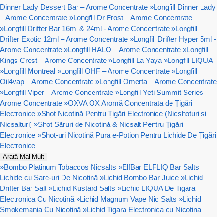
Dinner Lady Dessert Bar – Arome Concentrate
»
Longfill Dinner Lady
– Arome Concentrate
»
Longfill Dr Frost – Arome Concentrate
»
Longfill Drifter Bar 16ml & 24ml - Arome Concentrate
»
Longfill
Drifter Exotic 12ml – Arome Concentrate
»
Longfill Drifter Hyper 5ml -
Arome Concentrate
»
Longfill HALO – Arome Concentrate
»
Longfill
Kings Crest – Arome Concentrate
»
Longfill La Yaya
»
Longfill LIQUA
»
Longfill Montreal
»
Longfill OHF – Arome Concentrate
»
Longfill
Oil4vap – Arome Concentrate
»
Longfill Omerta – Arome Concentrate
»
Longfill Viper – Arome Concentrate
»
Longfill Yeti Summit Series –
Arome Concentrate
»
OXVA OX Aromă Concentrata de Țigări
Electronice
»
Shot Nicotină Pentru Țigări Electronice (Nicshoturi si
Nicsalturi)
»
Shot Săruri de Nicotină & Nicsalt Pentru Țigări
Electronice
»
Shot-uri Nicotină Pura e-Potion Pentru Lichide De Țigări
Electronice
Arată Mai Mult
»
Bombo Platinum Tobaccos Nicsalts
»
ElfBar ELFLIQ Bar Salts
Lichide cu Sare-uri De Nicotină
»
Lichid Bombo Bar Juice
»
Lichid
Drifter Bar Salt
»
Lichid Kustard Salts
»
Lichid LIQUA De Tigara
Electronica Cu Nicotină
»
Lichid Magnum Vape Nic Salts
»
Lichid
Smokemania Cu Nicotină
»
Lichid Tigara Electronica cu Nicotina