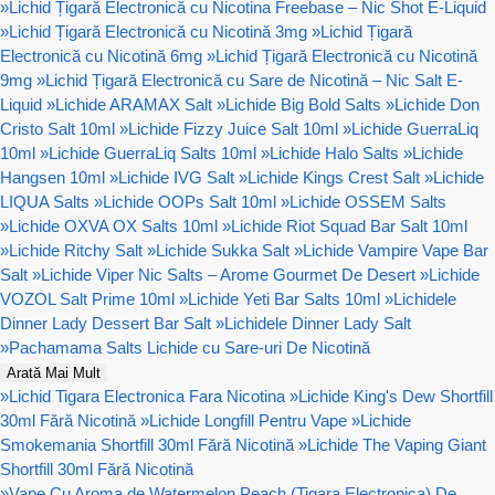
»
Lichid Țigară Electronică cu Nicotina Freebase – Nic Shot E-Liquid
»
Lichid Țigară Electronică cu Nicotină 3mg
»
Lichid Țigară
Electronică cu Nicotină 6mg
»
Lichid Țigară Electronică cu Nicotină
9mg
»
Lichid Țigară Electronică cu Sare de Nicotină – Nic Salt E-
Liquid
»
Lichide ARAMAX Salt
»
Lichide Big Bold Salts
»
Lichide Don
Cristo Salt 10ml
»
Lichide Fizzy Juice Salt 10ml
»
Lichide GuerraLiq
10ml
»
Lichide GuerraLiq Salts 10ml
»
Lichide Halo Salts
»
Lichide
Hangsen 10ml
»
Lichide IVG Salt
»
Lichide Kings Crest Salt
»
Lichide
LIQUA Salts
»
Lichide OOPs Salt 10ml
»
Lichide OSSEM Salts
»
Lichide OXVA OX Salts 10ml
»
Lichide Riot Squad Bar Salt 10ml
»
Lichide Ritchy Salt
»
Lichide Sukka Salt
»
Lichide Vampire Vape Bar
Salt
»
Lichide Viper Nic Salts – Arome Gourmet De Desert
»
Lichide
VOZOL Salt Prime 10ml
»
Lichide Yeti Bar Salts 10ml
»
Lichidele
Dinner Lady Dessert Bar Salt
»
Lichidele Dinner Lady Salt
»
Pachamama Salts Lichide cu Sare-uri De Nicotină
Arată Mai Mult
»
Lichid Tigara Electronica Fara Nicotina
»
Lichide King's Dew Shortfill
30ml Fără Nicotină
»
Lichide Longfill Pentru Vape
»
Lichide
Smokemania Shortfill 30ml Fără Nicotină
»
Lichide The Vaping Giant
Shortfill 30ml Fără Nicotină
»
Vape Cu Aroma de Watermelon Peach (Tigara Electronica) De