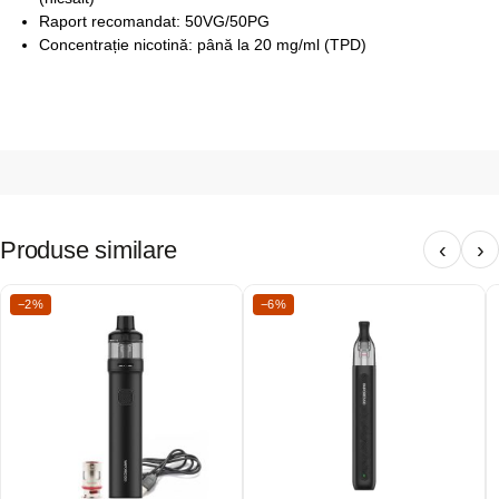
Raport recomandat: 50VG/50PG
Concentrație nicotină: până la 20 mg/ml (TPD)
Produse similare
‹
›
−2%
−6%