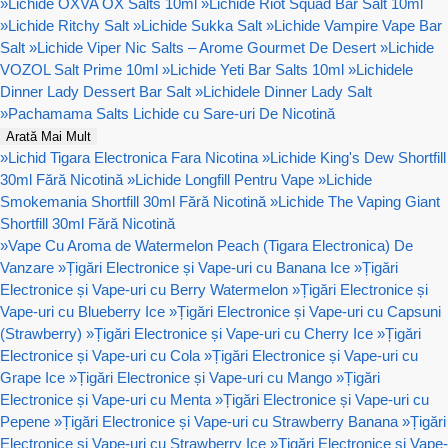
»
Lichide OXVA OX Salts 10ml
»
Lichide Riot Squad Bar Salt 10ml
»
Lichide Ritchy Salt
»
Lichide Sukka Salt
»
Lichide Vampire Vape Bar
Salt
»
Lichide Viper Nic Salts – Arome Gourmet De Desert
»
Lichide
VOZOL Salt Prime 10ml
»
Lichide Yeti Bar Salts 10ml
»
Lichidele
Dinner Lady Dessert Bar Salt
»
Lichidele Dinner Lady Salt
»
Pachamama Salts Lichide cu Sare-uri De Nicotină
Arată Mai Mult
»
Lichid Tigara Electronica Fara Nicotina
»
Lichide King's Dew Shortfill
30ml Fără Nicotină
»
Lichide Longfill Pentru Vape
»
Lichide
Smokemania Shortfill 30ml Fără Nicotină
»
Lichide The Vaping Giant
Shortfill 30ml Fără Nicotină
»
Vape Cu Aroma de Watermelon Peach (Tigara Electronica) De
Vanzare
»
Țigări Electronice și Vape-uri cu Banana Ice
»
Țigări
Electronice și Vape-uri cu Berry Watermelon
»
Țigări Electronice și
Vape-uri cu Blueberry Ice
»
Țigări Electronice și Vape-uri cu Capsuni
(Strawberry)
»
Țigări Electronice și Vape-uri cu Cherry Ice
»
Țigări
Electronice și Vape-uri cu Cola
»
Țigări Electronice și Vape-uri cu
Grape Ice
»
Țigări Electronice și Vape-uri cu Mango
»
Țigări
Electronice și Vape-uri cu Menta
»
Țigări Electronice și Vape-uri cu
Pepene
»
Țigări Electronice și Vape-uri cu Strawberry Banana
»
Țigări
Electronice și Vape-uri cu Strawberry Ice
»
Țigări Electronice și Vape-