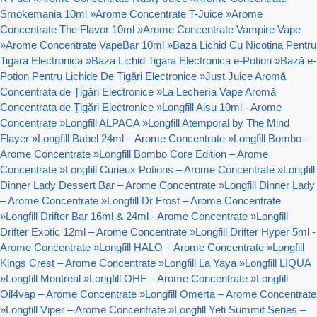
Smokemania 10ml
»
Arome Concentrate T-Juice
»
Arome
Concentrate The Flavor 10ml
»
Arome Concentrate Vampire Vape
»
Arome Concentrate VapeBar 10ml
»
Baza Lichid Cu Nicotina Pentru
Tigara Electronica
»
Baza Lichid Tigara Electronica e-Potion
»
Bază e-
Potion Pentru Lichide De Țigări Electronice
»
Just Juice Aromă
Concentrata de Țigări Electronice
»
La Lechería Vape Aromă
Concentrata de Țigări Electronice
»
Longfill Aisu 10ml - Arome
Concentrate
»
Longfill ALPACA
»
Longfill Atemporal by The Mind
Flayer
»
Longfill Babel 24ml – Arome Concentrate
»
Longfill Bombo -
Arome Concentrate
»
Longfill Bombo Core Edition – Arome
Concentrate
»
Longfill Curieux Potions – Arome Concentrate
»
Longfill
Dinner Lady Dessert Bar – Arome Concentrate
»
Longfill Dinner Lady
– Arome Concentrate
»
Longfill Dr Frost – Arome Concentrate
»
Longfill Drifter Bar 16ml & 24ml - Arome Concentrate
»
Longfill
Drifter Exotic 12ml – Arome Concentrate
»
Longfill Drifter Hyper 5ml -
Arome Concentrate
»
Longfill HALO – Arome Concentrate
»
Longfill
Kings Crest – Arome Concentrate
»
Longfill La Yaya
»
Longfill LIQUA
»
Longfill Montreal
»
Longfill OHF – Arome Concentrate
»
Longfill
Oil4vap – Arome Concentrate
»
Longfill Omerta – Arome Concentrate
»
Longfill Viper – Arome Concentrate
»
Longfill Yeti Summit Series –