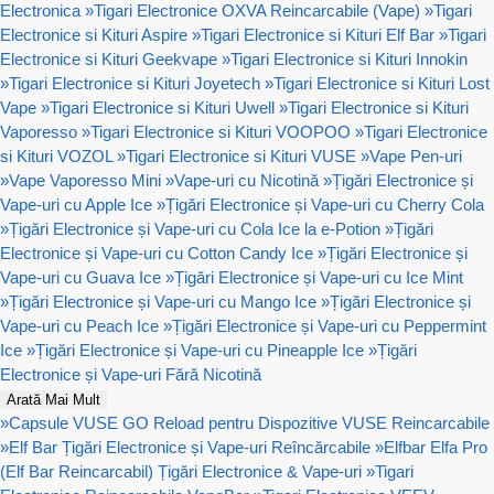
Electronica
»
Tigari Electronice OXVA Reincarcabile (Vape)
»
Tigari
Electronice si Kituri Aspire
»
Tigari Electronice si Kituri Elf Bar
»
Tigari
Electronice si Kituri Geekvape
»
Tigari Electronice si Kituri Innokin
»
Tigari Electronice si Kituri Joyetech
»
Tigari Electronice si Kituri Lost
Vape
»
Tigari Electronice si Kituri Uwell
»
Tigari Electronice si Kituri
Vaporesso
»
Tigari Electronice si Kituri VOOPOO
»
Tigari Electronice
si Kituri VOZOL
»
Tigari Electronice si Kituri VUSE
»
Vape Pen-uri
»
Vape Vaporesso Mini
»
Vape-uri cu Nicotină
»
Țigări Electronice și
Vape-uri cu Apple Ice
»
Țigări Electronice și Vape-uri cu Cherry Cola
»
Țigări Electronice și Vape-uri cu Cola Ice la e-Potion
»
Țigări
Electronice și Vape-uri cu Cotton Candy Ice
»
Țigări Electronice și
Vape-uri cu Guava Ice
»
Țigări Electronice și Vape-uri cu Ice Mint
»
Țigări Electronice și Vape-uri cu Mango Ice
»
Țigări Electronice și
Vape-uri cu Peach Ice
»
Țigări Electronice și Vape-uri cu Peppermint
Ice
»
Țigări Electronice și Vape-uri cu Pineapple Ice
»
Țigări
Electronice și Vape-uri Fără Nicotină
Arată Mai Mult
»
Capsule VUSE GO Reload pentru Dispozitive VUSE Reincarcabile
»
Elf Bar Țigări Electronice și Vape-uri Reîncărcabile
»
Elfbar Elfa Pro
(Elf Bar Reincarcabil) Țigări Electronice & Vape-uri
»
Tigari