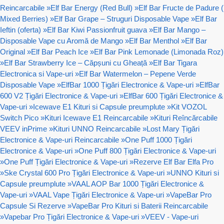
Reincarcabile
»
Elf Bar Energy (Red Bull)
»
Elf Bar Fructe de Padure (
Mixed Berries)
»
Elf Bar Grape – Struguri Disposable Vape
»
Elf Bar
Ieftin (oferta)
»
Elf Bar Kiwi Passionfruit guava
»
Elf Bar Mango –
Disposable Vape cu Aromă de Mango
»
Elf Bar Menthol
»
Elf Bar
Original
»
Elf Bar Peach Ice
»
Elf Bar Pink Lemonade (Limonada Roz)
»
Elf Bar Strawberry Ice – Căpșuni cu Gheață
»
Elf Bar Tigara
Electronica si Vape-uri
»
Elf Bar Watermelon – Pepene Verde
Disposable Vape
»
ElfBar 1000 Țigări Electronice & Vape-uri
»
ElfBar
600 V2 Țigări Electronice & Vape-uri
»
ElfBar 600 Țigări Electronice &
Vape-uri
»
Icewave E1 Kituri si Capsule preumplute
»
Kit VOZOL
Switch Pico
»
Kituri Icewave E1 Reincarcabile
»
Kituri Reîncărcabile
VEEV inPrime
»
Kituri UNNO Reincarcabile
»
Lost Mary Țigări
Electronice & Vape-uri Reincarcabile
»
One Puff 1000 Țigări
Electronice & Vape-uri
»
One Puff 800 Țigări Electronice & Vape-uri
»
One Puff Țigări Electronice & Vape-uri
»
Rezerve Elf Bar Elfa Pro
»
Ske Crystal 600 Pro Țigări Electronice & Vape-uri
»
UNNO Kituri si
Capsule preumplute
»
VAAL AOP Bar 1000 Țigări Electronice &
Vape-uri
»
VAAL Vape Țigări Electronice & Vape-uri
»
VapeBar Pro
Capsule Si Rezerve
»
VapeBar Pro Kituri si Baterii Reincarcabile
»
Vapebar Pro Țigări Electronice & Vape-uri
»
VEEV - Vape-uri