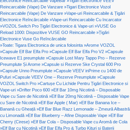
Electronice Reincarcabile VapeBar
»
Tigari Electronice VEEV
Reincarcabile (Vape) De Vanzare
»
Tigari Electronice Vozol
Reincarcabile (Vape) De Vanzare
»
Vape-uri Reincarcabile & Țigări
Electronice Reîncărcabile
»
Vape-uri Reincarcabile Cu Incarcator
»
VOZOL Switch Pro Țigări Electronice & Vape-uri
»
VUSE Go
Reload 1000: Dispozitive VUSE GO Reincarcabile
»
Țigări
Electronice Vuse Go Reîncărcabile
»
Toate: Tigara Electronica de unica folosinta
»
Arome VOZOL
»
Capsule Elf Bar Elfa Pro
»
Capsule Elf Bar Elfa Pro V2
»
Capsule
Icewave E1 preumplute
»
Capsule Lost Mary Tappo Pro – Rezerve
Preumplute Și Arome
»
Capsule si Rezerve Ske Crystal 600 Pro
»
Capsule Unno Preumplute
»
Capsule VEEV inPrime cu 1400 de
Pufuri
»
Capsule VEEV One – Rezerve Preumplute
»
Capsule
VOZOL Switch Pro
»
Cartușe Cu Lichide Pentru Țigări Electronice si
Vape-uri
»
Drifter Poco 600
»
Elf Bar 10mg Nicotină – Disposable
Vape cu Sare de Nicotină
»
Elf Bar 20mg Nicotină – Disposable Vape
cu Sare de Nicotină
»
Elf Bar Apple ( Mar)
»
Elf Bar Banana Ice –
Banană cu Gheață
»
Elf Bar Blue Razz Lemonade – Zmeură Albastră
cu Limonadă
»
Elf Bar Blueberry – Afine Disposable Vape
»
Elf Bar
Cherry (Cirese)
»
Elf Bar Cola – Disposable Vape cu Aromă de Cola
»
Elf Bar cu Nicotină
»
Elf Bar Elfa Pro & Turbo Kituri si Baterii