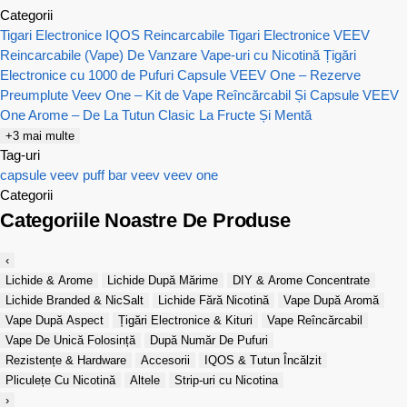
Categorii
Tigari Electronice IQOS Reincarcabile
Tigari Electronice VEEV
Reincarcabile (Vape) De Vanzare
Vape-uri cu Nicotină
Țigări
Electronice cu 1000 de Pufuri
Capsule VEEV One – Rezerve
Preumplute
Veev One – Kit de Vape Reîncărcabil Și Capsule
VEEV
One Arome – De La Tutun Clasic La Fructe Și Mentă
+3 mai multe
Tag-uri
capsule veev
puff bar
veev
veev one
Categorii
Categoriile Noastre De Produse
‹
Lichide & Arome
Lichide După Mărime
DIY & Arome Concentrate
Lichide Branded & NicSalt
Lichide Fără Nicotină
Vape După Aromă
Vape După Aspect
Țigări Electronice & Kituri
Vape Reîncărcabil
Vape De Unică Folosință
După Număr De Pufuri
Rezistențe & Hardware
Accesorii
IQOS & Tutun Încălzit
Pliculețe Cu Nicotină
Altele
Strip-uri cu Nicotina
›