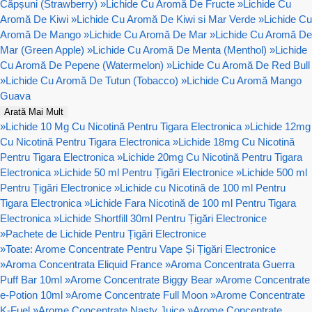
Căpșuni (Strawberry)
»
Lichide Cu Aromă De Fructe
»
Lichide Cu
Aromă De Kiwi
»
Lichide Cu Aromă De Kiwi si Mar Verde
»
Lichide Cu
Aromă De Mango
»
Lichide Cu Aromă De Mar
»
Lichide Cu Aromă De
Mar (Green Apple)
»
Lichide Cu Aromă De Menta (Menthol)
»
Lichide
Cu Aromă De Pepene (Watermelon)
»
Lichide Cu Aromă De Red Bull
»
Lichide Cu Aromă De Tutun (Tobacco)
»
Lichide Cu Aromă Mango
Guava
Arată Mai Mult
»
Lichide 10 Mg Cu Nicotină Pentru Tigara Electronica
»
Lichide 12mg
Cu Nicotină Pentru Tigara Electronica
»
Lichide 18mg Cu Nicotină
Pentru Tigara Electronica
»
Lichide 20mg Cu Nicotină Pentru Tigara
Electronica
»
Lichide 50 ml Pentru Țigări Electronice
»
Lichide 500 ml
Pentru Țigări Electronice
»
Lichide cu Nicotină de 100 ml Pentru
Tigara Electronica
»
Lichide Fara Nicotină de 100 ml Pentru Tigara
Electronica
»
Lichide Shortfill 30ml Pentru Țigări Electronice
»
Pachete de Lichide Pentru Țigări Electronice
»
Toate: Arome Concentrate Pentru Vape Și Țigări Electronice
»
Aroma Concentrata Eliquid France
»
Aroma Concentrata Guerra
Puff Bar 10ml
»
Arome Concentrate Biggy Bear
»
Arome Concentrate
e-Potion 10ml
»
Arome Concentrate Full Moon
»
Arome Concentrate
K-Fuel
»
Arome Concentrate Nasty Juice
»
Arome Concentrate