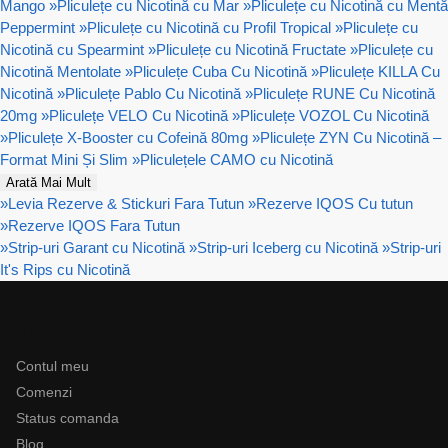
Mango
»
Pliculețe cu Nicotină cu Mar
»
Pliculețe cu Nicotină cu Mentă
Peppermint
»
Pliculețe cu Nicotină cu Profil Tropical
»
Pliculețe cu
Nicotină cu Spearmint
»
Pliculețe cu Nicotină Fructate
»
Pliculețe cu
Nicotină Mentolate
»
Pliculețe Cuba Cu Nicotină
»
Pliculețe KILLA Cu
Nicotină
»
Pliculețe Pablo Cu Nicotină
»
Pliculețe RUNE Cu Nicotină
20mg
»
Pliculețe VELO Cu Nicotină
»
Pliculețe VOZOL Cu Nicotină
»
Pliculețe X-Booster cu Cofeină 80mg
»
Pliculețe ZYN Cu Nicotină –
Format Mini Și Slim
»
Pliculețele CAMO cu Nicotină
Arată Mai Mult
»
Levia Rezerve & Stickuri Fara Tutun
»
Rezerve IQOS Cu tutun
»
Rezerve IQOS Fara Tutun
»
Strip-uri Garant cu Nicotină
»
Strip-uri Iceberg cu Nicotină
»
Strip-uri
It's Rips cu Nicotină
Ajutor
Contul meu
Comenzi
Status comanda
Blog