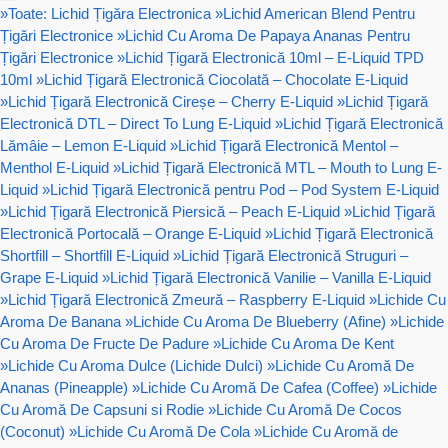
»
Toate: Lichid Țigăra Electronica
»
Lichid American Blend Pentru
Țigări Electronice
»
Lichid Cu Aroma De Papaya Ananas Pentru
Țigări Electronice
»
Lichid Țigară Electronică 10ml – E-Liquid TPD
10ml
»
Lichid Țigară Electronică Ciocolată – Chocolate E-Liquid
»
Lichid Țigară Electronică Cireșe – Cherry E-Liquid
»
Lichid Țigară
Electronică DTL – Direct To Lung E-Liquid
»
Lichid Țigară Electronică
Lămâie – Lemon E-Liquid
»
Lichid Țigară Electronică Mentol –
Menthol E-Liquid
»
Lichid Țigară Electronică MTL – Mouth to Lung E-
Liquid
»
Lichid Țigară Electronică pentru Pod – Pod System E-Liquid
»
Lichid Țigară Electronică Piersică – Peach E-Liquid
»
Lichid Țigară
Electronică Portocală – Orange E-Liquid
»
Lichid Țigară Electronică
Shortfill – Shortfill E-Liquid
»
Lichid Țigară Electronică Struguri –
Grape E-Liquid
»
Lichid Țigară Electronică Vanilie – Vanilla E-Liquid
»
Lichid Țigară Electronică Zmeură – Raspberry E-Liquid
»
Lichide Cu
Aroma De Banana
»
Lichide Cu Aroma De Blueberry (Afine)
»
Lichide
Cu Aroma De Fructe De Padure
»
Lichide Cu Aroma De Kent
»
Lichide Cu Aroma Dulce (Lichide Dulci)
»
Lichide Cu Aromă De
Ananas (Pineapple)
»
Lichide Cu Aromă De Cafea (Coffee)
»
Lichide
Cu Aromă De Capsuni si Rodie
»
Lichide Cu Aromă De Cocos
(Coconut)
»
Lichide Cu Aromă De Cola
»
Lichide Cu Aromă de