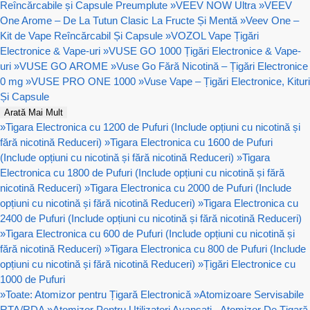
Reîncărcabile și Capsule Preumplute
»
VEEV NOW Ultra
»
VEEV
One Arome – De La Tutun Clasic La Fructe Și Mentă
»
Veev One –
Kit de Vape Reîncărcabil Și Capsule
»
VOZOL Vape Țigări
Electronice & Vape-uri
»
VUSE GO 1000 Țigări Electronice & Vape-
uri
»
VUSE GO AROME
»
Vuse Go Fără Nicotină – Țigări Electronice
0 mg
»
VUSE PRO ONE 1000
»
Vuse Vape – Țigări Electronice, Kituri
Și Capsule
Arată Mai Mult
»
Tigara Electronica cu 1200 de Pufuri (Include opțiuni cu nicotină și
fără nicotină Reduceri)
»
Tigara Electronica cu 1600 de Pufuri
(Include opțiuni cu nicotină și fără nicotină Reduceri)
»
Tigara
Electronica cu 1800 de Pufuri (Include opțiuni cu nicotină și fără
nicotină Reduceri)
»
Tigara Electronica cu 2000 de Pufuri (Include
opțiuni cu nicotină și fără nicotină Reduceri)
»
Tigara Electronica cu
2400 de Pufuri (Include opțiuni cu nicotină și fără nicotină Reduceri)
»
Tigara Electronica cu 600 de Pufuri (Include opțiuni cu nicotină și
fără nicotină Reduceri)
»
Tigara Electronica cu 800 de Pufuri (Include
opțiuni cu nicotină și fără nicotină Reduceri)
»
Țigări Electronice cu
1000 de Pufuri
»
Toate: Atomizor pentru Țigară Electronică
»
Atomizoare Servisabile
RTA/RDA
»
Atomizor Pentru Utilizatori Avansați - Atomizor De Țigară