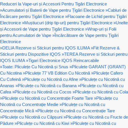
Reduceri la Vape-uri și Accesorii Pentru Tigări Electronice
»
Acumulatori și Baterii de Vape pentru Țigări Electronice
»
Cabluri de
Încărcare pentru Țigări Electronice
»
Flacoane de Lichid pentru Țigări
Electronice
»
Muștiucuri (drip tip-uri) pentru Țigări Electronice
»
Unelte
și Accesorii de Vape pentru Țigări Electronice
»
Wrap-uri și Folii
pentru Acumulatori de Vape
»
Încărcătoare de Vape pentru Țigări
Electronice
»
DELIA Rezerve si Stickuri pentru IQOS ILUMA
»
Fiit Rezerve &
Stickuri pentru Dispozitive IQOS
»
TEREA Rezerve si Stickuri pentru
IQOS ILUMA
»
Tigari Electronice IQOS Reincarcabile
»
Toate: Pliculețe Cu Nicotină și Snus
»
Pliculete GARANT (GRANT)
Cu Nicotina
»
Pliculețe 77 VB Edition Cu Nicotină
»
Pliculețe Cafero
Cu Cofeină
»
Pliculețe cu Nicotină cu Afine
»
Pliculețe cu Nicotină cu
Ananas
»
Pliculețe cu Nicotină cu Banana
»
Pliculețe cu Nicotină cu
Cafea
»
Pliculețe cu Nicotină cu Cocos
»
Pliculețe cu Nicotină cu Cola
»
Pliculețe cu Nicotină cu Concentrație Foarte Tare
»
Pliculețe cu
Nicotină cu Concentrație Medie
»
Pliculețe cu Nicotină cu
Concentrație Mică
»
Pliculețe cu Nicotină cu Concentrație Tare
»
Pliculețe cu Nicotină cu Căpșuni
»
Pliculețe cu Nicotină cu Fructe de
Pădure
»
Pliculețe cu Nicotină cu Kiwi
»
Pliculețe cu Nicotină cu