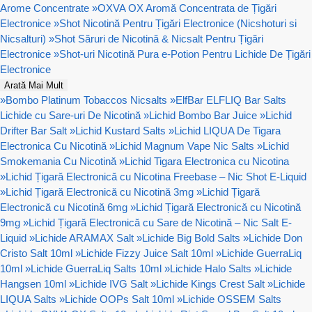
Arome Concentrate
»
OXVA OX Aromă Concentrata de Țigări
Electronice
»
Shot Nicotină Pentru Țigări Electronice (Nicshoturi si
Nicsalturi)
»
Shot Săruri de Nicotină & Nicsalt Pentru Țigări
Electronice
»
Shot-uri Nicotină Pura e-Potion Pentru Lichide De Țigări
Electronice
Arată Mai Mult
»
Bombo Platinum Tobaccos Nicsalts
»
ElfBar ELFLIQ Bar Salts
Lichide cu Sare-uri De Nicotină
»
Lichid Bombo Bar Juice
»
Lichid
Drifter Bar Salt
»
Lichid Kustard Salts
»
Lichid LIQUA De Tigara
Electronica Cu Nicotină
»
Lichid Magnum Vape Nic Salts
»
Lichid
Smokemania Cu Nicotină
»
Lichid Tigara Electronica cu Nicotina
»
Lichid Țigară Electronică cu Nicotina Freebase – Nic Shot E-Liquid
»
Lichid Țigară Electronică cu Nicotină 3mg
»
Lichid Țigară
Electronică cu Nicotină 6mg
»
Lichid Țigară Electronică cu Nicotină
9mg
»
Lichid Țigară Electronică cu Sare de Nicotină – Nic Salt E-
Liquid
»
Lichide ARAMAX Salt
»
Lichide Big Bold Salts
»
Lichide Don
Cristo Salt 10ml
»
Lichide Fizzy Juice Salt 10ml
»
Lichide GuerraLiq
10ml
»
Lichide GuerraLiq Salts 10ml
»
Lichide Halo Salts
»
Lichide
Hangsen 10ml
»
Lichide IVG Salt
»
Lichide Kings Crest Salt
»
Lichide
LIQUA Salts
»
Lichide OOPs Salt 10ml
»
Lichide OSSEM Salts