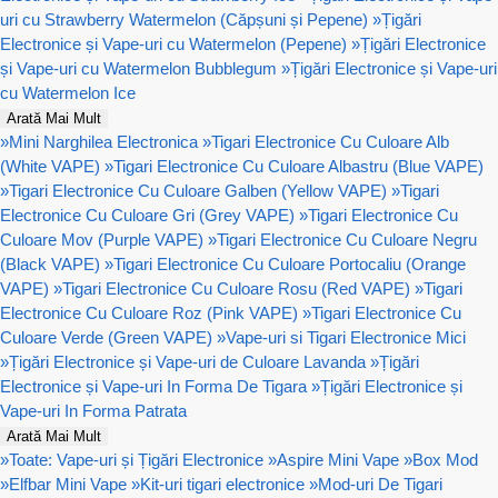
uri cu Strawberry Watermelon (Căpșuni și Pepene)
»
Țigări
Electronice și Vape-uri cu Watermelon (Pepene)
»
Țigări Electronice
și Vape-uri cu Watermelon Bubblegum
»
Țigări Electronice și Vape-uri
cu Watermelon Ice
Arată Mai Mult
»
Mini Narghilea Electronica
»
Tigari Electronice Cu Culoare Alb
(White VAPE)
»
Tigari Electronice Cu Culoare Albastru (Blue VAPE)
»
Tigari Electronice Cu Culoare Galben (Yellow VAPE)
»
Tigari
Electronice Cu Culoare Gri (Grey VAPE)
»
Tigari Electronice Cu
Culoare Mov (Purple VAPE)
»
Tigari Electronice Cu Culoare Negru
(Black VAPE)
»
Tigari Electronice Cu Culoare Portocaliu (Orange
VAPE)
»
Tigari Electronice Cu Culoare Rosu (Red VAPE)
»
Tigari
Electronice Cu Culoare Roz (Pink VAPE)
»
Tigari Electronice Cu
Culoare Verde (Green VAPE)
»
Vape-uri si Tigari Electronice Mici
»
Țigări Electronice și Vape-uri de Culoare Lavanda
»
Țigări
Electronice și Vape-uri In Forma De Tigara
»
Țigări Electronice și
Vape-uri In Forma Patrata
Arată Mai Mult
»
Toate: Vape-uri și Țigări Electronice
»
Aspire Mini Vape
»
Box Mod
»
Elfbar Mini Vape
»
Kit-uri tigari electronice
»
Mod-uri De Tigari