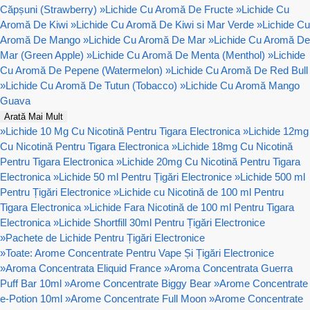
Căpșuni (Strawberry)
»
Lichide Cu Aromă De Fructe
»
Lichide Cu
Aromă De Kiwi
»
Lichide Cu Aromă De Kiwi si Mar Verde
»
Lichide Cu
Aromă De Mango
»
Lichide Cu Aromă De Mar
»
Lichide Cu Aromă De
Mar (Green Apple)
»
Lichide Cu Aromă De Menta (Menthol)
»
Lichide
Cu Aromă De Pepene (Watermelon)
»
Lichide Cu Aromă De Red Bull
»
Lichide Cu Aromă De Tutun (Tobacco)
»
Lichide Cu Aromă Mango
Guava
Arată Mai Mult
»
Lichide 10 Mg Cu Nicotină Pentru Tigara Electronica
»
Lichide 12mg
Cu Nicotină Pentru Tigara Electronica
»
Lichide 18mg Cu Nicotină
Pentru Tigara Electronica
»
Lichide 20mg Cu Nicotină Pentru Tigara
Electronica
»
Lichide 50 ml Pentru Țigări Electronice
»
Lichide 500 ml
Pentru Țigări Electronice
»
Lichide cu Nicotină de 100 ml Pentru
Tigara Electronica
»
Lichide Fara Nicotină de 100 ml Pentru Tigara
Electronica
»
Lichide Shortfill 30ml Pentru Țigări Electronice
»
Pachete de Lichide Pentru Țigări Electronice
»
Toate: Arome Concentrate Pentru Vape Și Țigări Electronice
»
Aroma Concentrata Eliquid France
»
Aroma Concentrata Guerra
Puff Bar 10ml
»
Arome Concentrate Biggy Bear
»
Arome Concentrate
e-Potion 10ml
»
Arome Concentrate Full Moon
»
Arome Concentrate