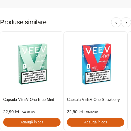
Produse similare
‹
›
Capsula VEEV One Blue Mint
Capsula VEEV One Strawberry
22,90
lei
22,90
lei
TVA inclus
TVA inclus
Adaugă în coș
Adaugă în coș