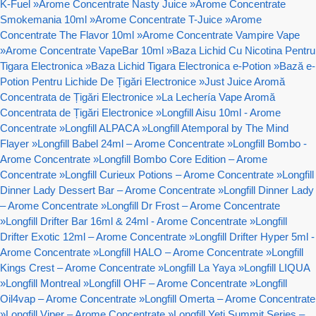
K-Fuel
»
Arome Concentrate Nasty Juice
»
Arome Concentrate
Smokemania 10ml
»
Arome Concentrate T-Juice
»
Arome
Concentrate The Flavor 10ml
»
Arome Concentrate Vampire Vape
»
Arome Concentrate VapeBar 10ml
»
Baza Lichid Cu Nicotina Pentru
Tigara Electronica
»
Baza Lichid Tigara Electronica e-Potion
»
Bază e-
Potion Pentru Lichide De Țigări Electronice
»
Just Juice Aromă
Concentrata de Țigări Electronice
»
La Lechería Vape Aromă
Concentrata de Țigări Electronice
»
Longfill Aisu 10ml - Arome
Concentrate
»
Longfill ALPACA
»
Longfill Atemporal by The Mind
Flayer
»
Longfill Babel 24ml – Arome Concentrate
»
Longfill Bombo -
Arome Concentrate
»
Longfill Bombo Core Edition – Arome
Concentrate
»
Longfill Curieux Potions – Arome Concentrate
»
Longfill
Dinner Lady Dessert Bar – Arome Concentrate
»
Longfill Dinner Lady
– Arome Concentrate
»
Longfill Dr Frost – Arome Concentrate
»
Longfill Drifter Bar 16ml & 24ml - Arome Concentrate
»
Longfill
Drifter Exotic 12ml – Arome Concentrate
»
Longfill Drifter Hyper 5ml -
Arome Concentrate
»
Longfill HALO – Arome Concentrate
»
Longfill
Kings Crest – Arome Concentrate
»
Longfill La Yaya
»
Longfill LIQUA
»
Longfill Montreal
»
Longfill OHF – Arome Concentrate
»
Longfill
Oil4vap – Arome Concentrate
»
Longfill Omerta – Arome Concentrate
»
Longfill Viper – Arome Concentrate
»
Longfill Yeti Summit Series –