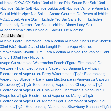
»
Lichide OXVA OX Salts 10ml
»
Lichide Riot Squad Bar Salt 10ml
»
Lichide Ritchy Salt
»
Lichide Sukka Salt
»
Lichide Vampire Vape Bar
Salt
»
Lichide Viper Nic Salts – Arome Gourmet De Desert
»
Lichide
VOZOL Salt Prime 10ml
»
Lichide Yeti Bar Salts 10ml
»
Lichidele
Dinner Lady Dessert Bar Salt
»
Lichidele Dinner Lady Salt
»
Pachamama Salts Lichide cu Sare-uri De Nicotină
Arată Mai Mult
»
Lichid Tigara Electronica Fara Nicotina
»
Lichide King's Dew Shortfill
30ml Fără Nicotină
»
Lichide Longfill Pentru Vape
»
Lichide
Smokemania Shortfill 30ml Fără Nicotină
»
Lichide The Vaping Giant
Shortfill 30ml Fără Nicotină
»
Vape Cu Aroma de Watermelon Peach (Tigara Electronica) De
Vanzare
»
Țigări Electronice și Vape-uri cu Banana Ice
»
Țigări
Electronice și Vape-uri cu Berry Watermelon
»
Țigări Electronice și
Vape-uri cu Blueberry Ice
»
Țigări Electronice și Vape-uri cu Capsuni
(Strawberry)
»
Țigări Electronice și Vape-uri cu Cherry Ice
»
Țigări
Electronice și Vape-uri cu Cola
»
Țigări Electronice și Vape-uri cu
Grape Ice
»
Țigări Electronice și Vape-uri cu Mango
»
Țigări
Electronice și Vape-uri cu Menta
»
Țigări Electronice și Vape-uri cu
Pepene
»
Țigări Electronice și Vape-uri cu Strawberry Banana
»
Țigări