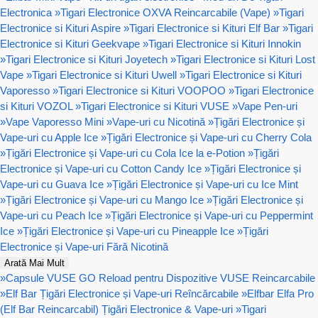
Electronica
»
Tigari Electronice OXVA Reincarcabile (Vape)
»
Tigari
Electronice si Kituri Aspire
»
Tigari Electronice si Kituri Elf Bar
»
Tigari
Electronice si Kituri Geekvape
»
Tigari Electronice si Kituri Innokin
»
Tigari Electronice si Kituri Joyetech
»
Tigari Electronice si Kituri Lost
Vape
»
Tigari Electronice si Kituri Uwell
»
Tigari Electronice si Kituri
Vaporesso
»
Tigari Electronice si Kituri VOOPOO
»
Tigari Electronice
si Kituri VOZOL
»
Tigari Electronice si Kituri VUSE
»
Vape Pen-uri
»
Vape Vaporesso Mini
»
Vape-uri cu Nicotină
»
Țigări Electronice și
Vape-uri cu Apple Ice
»
Țigări Electronice și Vape-uri cu Cherry Cola
»
Țigări Electronice și Vape-uri cu Cola Ice la e-Potion
»
Țigări
Electronice și Vape-uri cu Cotton Candy Ice
»
Țigări Electronice și
Vape-uri cu Guava Ice
»
Țigări Electronice și Vape-uri cu Ice Mint
»
Țigări Electronice și Vape-uri cu Mango Ice
»
Țigări Electronice și
Vape-uri cu Peach Ice
»
Țigări Electronice și Vape-uri cu Peppermint
Ice
»
Țigări Electronice și Vape-uri cu Pineapple Ice
»
Țigări
Electronice și Vape-uri Fără Nicotină
Arată Mai Mult
»
Capsule VUSE GO Reload pentru Dispozitive VUSE Reincarcabile
»
Elf Bar Țigări Electronice și Vape-uri Reîncărcabile
»
Elfbar Elfa Pro
(Elf Bar Reincarcabil) Țigări Electronice & Vape-uri
»
Tigari