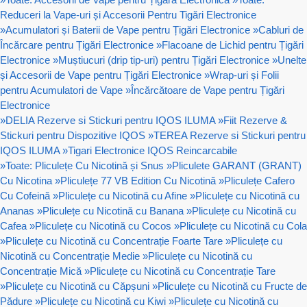
Reduceri la Vape-uri și Accesorii Pentru Tigări Electronice
»
Acumulatori și Baterii de Vape pentru Țigări Electronice
»
Cabluri de
Încărcare pentru Țigări Electronice
»
Flacoane de Lichid pentru Țigări
Electronice
»
Muștiucuri (drip tip-uri) pentru Țigări Electronice
»
Unelte
și Accesorii de Vape pentru Țigări Electronice
»
Wrap-uri și Folii
pentru Acumulatori de Vape
»
Încărcătoare de Vape pentru Țigări
Electronice
»
DELIA Rezerve si Stickuri pentru IQOS ILUMA
»
Fiit Rezerve &
Stickuri pentru Dispozitive IQOS
»
TEREA Rezerve si Stickuri pentru
IQOS ILUMA
»
Tigari Electronice IQOS Reincarcabile
»
Toate: Pliculețe Cu Nicotină și Snus
»
Pliculete GARANT (GRANT)
Cu Nicotina
»
Pliculețe 77 VB Edition Cu Nicotină
»
Pliculețe Cafero
Cu Cofeină
»
Pliculețe cu Nicotină cu Afine
»
Pliculețe cu Nicotină cu
Ananas
»
Pliculețe cu Nicotină cu Banana
»
Pliculețe cu Nicotină cu
Cafea
»
Pliculețe cu Nicotină cu Cocos
»
Pliculețe cu Nicotină cu Cola
»
Pliculețe cu Nicotină cu Concentrație Foarte Tare
»
Pliculețe cu
Nicotină cu Concentrație Medie
»
Pliculețe cu Nicotină cu
Concentrație Mică
»
Pliculețe cu Nicotină cu Concentrație Tare
»
Pliculețe cu Nicotină cu Căpșuni
»
Pliculețe cu Nicotină cu Fructe de
Pădure
»
Pliculețe cu Nicotină cu Kiwi
»
Pliculețe cu Nicotină cu