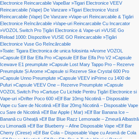
Electronice Reincarcabile VapeBar
»
Tigari Electronice VEEV
Reincarcabile (Vape) De Vanzare
»
Tigari Electronice Vozol
Reincarcabile (Vape) De Vanzare
»
Vape-uri Reincarcabile & Țigări
Electronice Reîncărcabile
»
Vape-uri Reincarcabile Cu Incarcator
»
VOZOL Switch Pro Țigări Electronice & Vape-uri
»
VUSE Go
Reload 1000: Dispozitive VUSE GO Reincarcabile
»
Țigări
Electronice Vuse Go Reîncărcabile
»
Toate: Tigara Electronica de unica folosinta
»
Arome VOZOL
»
Capsule Elf Bar Elfa Pro
»
Capsule Elf Bar Elfa Pro V2
»
Capsule
Icewave E1 preumplute
»
Capsule Lost Mary Tappo Pro – Rezerve
Preumplute Și Arome
»
Capsule si Rezerve Ske Crystal 600 Pro
»
Capsule Unno Preumplute
»
Capsule VEEV inPrime cu 1400 de
Pufuri
»
Capsule VEEV One – Rezerve Preumplute
»
Capsule
VOZOL Switch Pro
»
Cartușe Cu Lichide Pentru Țigări Electronice si
Vape-uri
»
Drifter Poco 600
»
Elf Bar 10mg Nicotină – Disposable
Vape cu Sare de Nicotină
»
Elf Bar 20mg Nicotină – Disposable Vape
cu Sare de Nicotină
»
Elf Bar Apple ( Mar)
»
Elf Bar Banana Ice –
Banană cu Gheață
»
Elf Bar Blue Razz Lemonade – Zmeură Albastră
cu Limonadă
»
Elf Bar Blueberry – Afine Disposable Vape
»
Elf Bar
Cherry (Cirese)
»
Elf Bar Cola – Disposable Vape cu Aromă de Cola