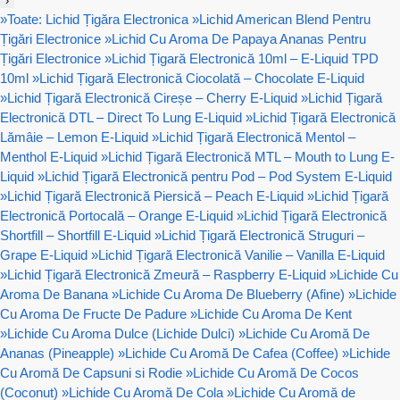
›
»
Toate: Lichid Țigăra Electronica
»
Lichid American Blend Pentru
Țigări Electronice
»
Lichid Cu Aroma De Papaya Ananas Pentru
Țigări Electronice
»
Lichid Țigară Electronică 10ml – E-Liquid TPD
10ml
»
Lichid Țigară Electronică Ciocolată – Chocolate E-Liquid
»
Lichid Țigară Electronică Cireșe – Cherry E-Liquid
»
Lichid Țigară
Electronică DTL – Direct To Lung E-Liquid
»
Lichid Țigară Electronică
Lămâie – Lemon E-Liquid
»
Lichid Țigară Electronică Mentol –
Menthol E-Liquid
»
Lichid Țigară Electronică MTL – Mouth to Lung E-
Liquid
»
Lichid Țigară Electronică pentru Pod – Pod System E-Liquid
»
Lichid Țigară Electronică Piersică – Peach E-Liquid
»
Lichid Țigară
Electronică Portocală – Orange E-Liquid
»
Lichid Țigară Electronică
Shortfill – Shortfill E-Liquid
»
Lichid Țigară Electronică Struguri –
Grape E-Liquid
»
Lichid Țigară Electronică Vanilie – Vanilla E-Liquid
»
Lichid Țigară Electronică Zmeură – Raspberry E-Liquid
»
Lichide Cu
Aroma De Banana
»
Lichide Cu Aroma De Blueberry (Afine)
»
Lichide
Cu Aroma De Fructe De Padure
»
Lichide Cu Aroma De Kent
»
Lichide Cu Aroma Dulce (Lichide Dulci)
»
Lichide Cu Aromă De
Ananas (Pineapple)
»
Lichide Cu Aromă De Cafea (Coffee)
»
Lichide
Cu Aromă De Capsuni si Rodie
»
Lichide Cu Aromă De Cocos
(Coconut)
»
Lichide Cu Aromă De Cola
»
Lichide Cu Aromă de