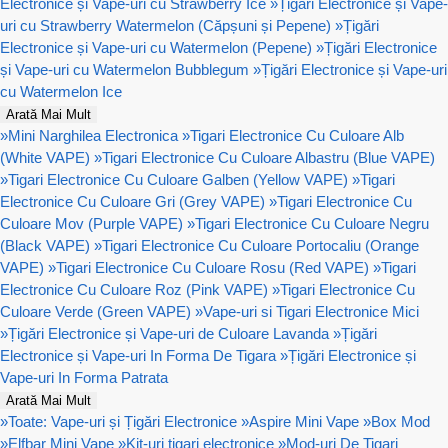
Electronice și Vape-uri cu Strawberry Ice
»
Țigări Electronice și Vape-
uri cu Strawberry Watermelon (Căpșuni și Pepene)
»
Țigări
Electronice și Vape-uri cu Watermelon (Pepene)
»
Țigări Electronice
și Vape-uri cu Watermelon Bubblegum
»
Țigări Electronice și Vape-uri
cu Watermelon Ice
Arată Mai Mult
»
Mini Narghilea Electronica
»
Tigari Electronice Cu Culoare Alb
(White VAPE)
»
Tigari Electronice Cu Culoare Albastru (Blue VAPE)
»
Tigari Electronice Cu Culoare Galben (Yellow VAPE)
»
Tigari
Electronice Cu Culoare Gri (Grey VAPE)
»
Tigari Electronice Cu
Culoare Mov (Purple VAPE)
»
Tigari Electronice Cu Culoare Negru
(Black VAPE)
»
Tigari Electronice Cu Culoare Portocaliu (Orange
VAPE)
»
Tigari Electronice Cu Culoare Rosu (Red VAPE)
»
Tigari
Electronice Cu Culoare Roz (Pink VAPE)
»
Tigari Electronice Cu
Culoare Verde (Green VAPE)
»
Vape-uri si Tigari Electronice Mici
»
Țigări Electronice și Vape-uri de Culoare Lavanda
»
Țigări
Electronice și Vape-uri In Forma De Tigara
»
Țigări Electronice și
Vape-uri In Forma Patrata
Arată Mai Mult
»
Toate: Vape-uri și Țigări Electronice
»
Aspire Mini Vape
»
Box Mod
»
Elfbar Mini Vape
»
Kit-uri tigari electronice
»
Mod-uri De Tigari