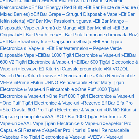
»
Elf Bar cu Nicotină
»
Elf Bar Elfa Pro & Turbo Kituri si Baterii
Reincarcabile
»
Elf Bar Energy (Red Bull)
»
Elf Bar Fructe de Padure (
Mixed Berries)
»
Elf Bar Grape – Struguri Disposable Vape
»
Elf Bar
Ieftin (oferta)
»
Elf Bar Kiwi Passionfruit guava
»
Elf Bar Mango –
Disposable Vape cu Aromă de Mango
»
Elf Bar Menthol
»
Elf Bar
Original
»
Elf Bar Peach Ice
»
Elf Bar Pink Lemonade (Limonada Roz)
»
Elf Bar Strawberry Ice – Căpșuni cu Gheață
»
Elf Bar Tigara
Electronica si Vape-uri
»
Elf Bar Watermelon – Pepene Verde
Disposable Vape
»
ElfBar 1000 Țigări Electronice & Vape-uri
»
ElfBar
600 V2 Țigări Electronice & Vape-uri
»
ElfBar 600 Țigări Electronice &
Vape-uri
»
Icewave E1 Kituri si Capsule preumplute
»
Kit VOZOL
Switch Pico
»
Kituri Icewave E1 Reincarcabile
»
Kituri Reîncărcabile
VEEV inPrime
»
Kituri UNNO Reincarcabile
»
Lost Mary Țigări
Electronice & Vape-uri Reincarcabile
»
One Puff 1000 Țigări
Electronice & Vape-uri
»
One Puff 800 Țigări Electronice & Vape-uri
»
One Puff Țigări Electronice & Vape-uri
»
Rezerve Elf Bar Elfa Pro
»
Ske Crystal 600 Pro Țigări Electronice & Vape-uri
»
UNNO Kituri si
Capsule preumplute
»
VAAL AOP Bar 1000 Țigări Electronice &
Vape-uri
»
VAAL Vape Țigări Electronice & Vape-uri
»
VapeBar Pro
Capsule Si Rezerve
»
VapeBar Pro Kituri si Baterii Reincarcabile
»
Vapebar Pro Țigări Electronice & Vape-uri
»
VEEV - Vape-uri