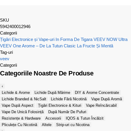
SKU
5942400012946
Categorii
Țigări Electronice și Vape-uri In Forma De Tigara
VEEV NOW Ultra
VEEV One Arome – De La Tutun Clasic La Fructe Și Mentă
Tag-uri
veev
Categorii
Categoriile Noastre De Produse
‹
Lichide & Arome
Lichide După Mărime
DIY & Arome Concentrate
Lichide Branded & NicSalt
Lichide Fără Nicotină
Vape După Aromă
Vape După Aspect
Țigări Electronice & Kituri
Vape Reîncărcabil
Vape De Unică Folosință
După Număr De Pufuri
Rezistențe & Hardware
Accesorii
IQOS & Tutun Încălzit
Pliculețe Cu Nicotină
Altele
Strip-uri cu Nicotina