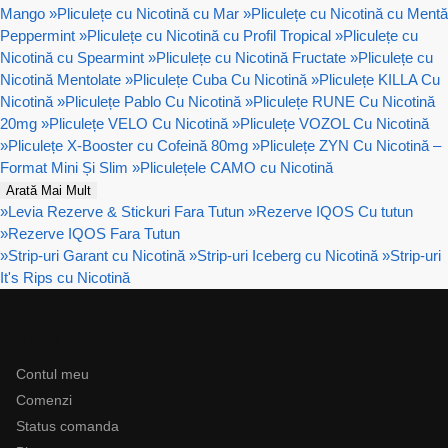
Mango
»
Pliculețe cu Nicotină cu Mar
»
Pliculețe cu Nicotină cu Mentă
Peppermint
»
Pliculețe cu Nicotină cu Profil Tropical
»
Pliculețe cu
Nicotină cu Spearmint
»
Pliculețe cu Nicotină Fructate
»
Pliculețe cu
Nicotină Mentolate
»
Pliculețe Cuba Cu Nicotină
»
Pliculețe KILLA Cu
Nicotină
»
Pliculețe Pablo Cu Nicotină
»
Pliculețe RUNE Cu Nicotină
20mg
»
Pliculețe VELO Cu Nicotină
»
Pliculețe VOZOL Cu Nicotină
»
Pliculețe X-Booster cu Cofeină 80mg
»
Pliculețe ZYN Cu Nicotină –
Format Mini Și Slim
»
Pliculețele CAMO cu Nicotină
Arată Mai Mult
»
Levia Rezerve & Stickuri Fara Tutun
»
Rezerve IQOS Cu tutun
»
Rezerve IQOS Fara Tutun
»
Strip-uri Garant cu Nicotină
»
Strip-uri Iceberg cu Nicotină
»
Strip-uri
It's Rips cu Nicotină
Ajutor
Contul meu
Comenzi
Status comanda