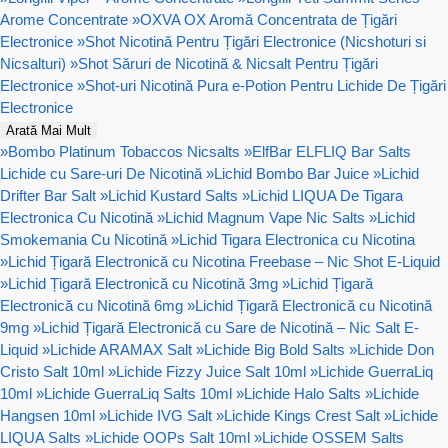
Arome Concentrate
»
OXVA OX Aromă Concentrata de Țigări
Electronice
»
Shot Nicotină Pentru Țigări Electronice (Nicshoturi si
Nicsalturi)
»
Shot Săruri de Nicotină & Nicsalt Pentru Țigări
Electronice
»
Shot-uri Nicotină Pura e-Potion Pentru Lichide De Țigări
Electronice
Arată Mai Mult
»
Bombo Platinum Tobaccos Nicsalts
»
ElfBar ELFLIQ Bar Salts
Lichide cu Sare-uri De Nicotină
»
Lichid Bombo Bar Juice
»
Lichid
Drifter Bar Salt
»
Lichid Kustard Salts
»
Lichid LIQUA De Tigara
Electronica Cu Nicotină
»
Lichid Magnum Vape Nic Salts
»
Lichid
Smokemania Cu Nicotină
»
Lichid Tigara Electronica cu Nicotina
»
Lichid Țigară Electronică cu Nicotina Freebase – Nic Shot E-Liquid
»
Lichid Țigară Electronică cu Nicotină 3mg
»
Lichid Țigară
Electronică cu Nicotină 6mg
»
Lichid Țigară Electronică cu Nicotină
9mg
»
Lichid Țigară Electronică cu Sare de Nicotină – Nic Salt E-
Liquid
»
Lichide ARAMAX Salt
»
Lichide Big Bold Salts
»
Lichide Don
Cristo Salt 10ml
»
Lichide Fizzy Juice Salt 10ml
»
Lichide GuerraLiq
10ml
»
Lichide GuerraLiq Salts 10ml
»
Lichide Halo Salts
»
Lichide
Hangsen 10ml
»
Lichide IVG Salt
»
Lichide Kings Crest Salt
»
Lichide
LIQUA Salts
»
Lichide OOPs Salt 10ml
»
Lichide OSSEM Salts