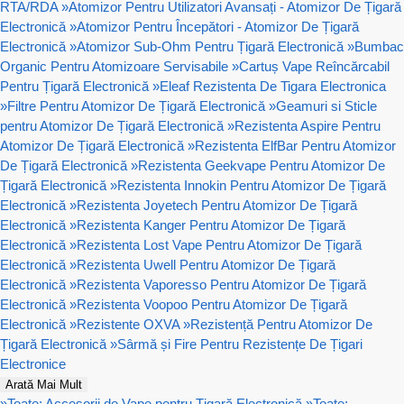
RTA/RDA
»
Atomizor Pentru Utilizatori Avansați - Atomizor De Țigară
Electronică
»
Atomizor Pentru Începători - Atomizor De Țigară
Electronică
»
Atomizor Sub-Ohm Pentru Țigară Electronică
»
Bumbac
Organic Pentru Atomizoare Servisabile
»
Cartuș Vape Reîncărcabil
Pentru Țigară Electronică
»
Eleaf Rezistenta De Tigara Electronica
»
Filtre Pentru Atomizor De Țigară Electronică
»
Geamuri si Sticle
pentru Atomizor De Țigară Electronică
»
Rezistenta Aspire Pentru
Atomizor De Țigară Electronică
»
Rezistenta ElfBar Pentru Atomizor
De Țigară Electronică
»
Rezistenta Geekvape Pentru Atomizor De
Țigară Electronică
»
Rezistenta Innokin Pentru Atomizor De Țigară
Electronică
»
Rezistenta Joyetech Pentru Atomizor De Țigară
Electronică
»
Rezistenta Kanger Pentru Atomizor De Țigară
Electronică
»
Rezistenta Lost Vape Pentru Atomizor De Țigară
Electronică
»
Rezistenta Uwell Pentru Atomizor De Țigară
Electronică
»
Rezistenta Vaporesso Pentru Atomizor De Țigară
Electronică
»
Rezistenta Voopoo Pentru Atomizor De Țigară
Electronică
»
Rezistente OXVA
»
Rezistență Pentru Atomizor De
Țigară Electronică
»
Sârmă și Fire Pentru Rezistențe De Țigari
Electronice
Arată Mai Mult
»
Toate: Accesorii de Vape pentru Țigară Electronică
»
Toate: