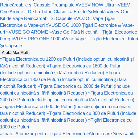
Reîncărcabile și Capsule Preumplute
»
VEEV NOW Ultra
»
VEEV
One Arome – De La Tutun Clasic La Fructe Și Mentă
»
Veev One –
Kit de Vape Reîncărcabil Și Capsule
»
VOZOL Vape Țigări
Electronice & Vape-uri
»
VUSE GO 1000 Țigări Electronice & Vape-
uri
»
VUSE GO AROME
»
Vuse Go Fără Nicotină – Țigări Electronice
0 mg
»
VUSE PRO ONE 1000
»
Vuse Vape – Țigări Electronice, Kituri
Și Capsule
Arată Mai Mult
»
Tigara Electronica cu 1200 de Pufuri (Include opțiuni cu nicotină și
fără nicotină Reduceri)
»
Tigara Electronica cu 1600 de Pufuri
(Include opțiuni cu nicotină și fără nicotină Reduceri)
»
Tigara
Electronica cu 1800 de Pufuri (Include opțiuni cu nicotină și fără
nicotină Reduceri)
»
Tigara Electronica cu 2000 de Pufuri (Include
opțiuni cu nicotină și fără nicotină Reduceri)
»
Tigara Electronica cu
2400 de Pufuri (Include opțiuni cu nicotină și fără nicotină Reduceri)
»
Tigara Electronica cu 600 de Pufuri (Include opțiuni cu nicotină și
fără nicotină Reduceri)
»
Tigara Electronica cu 800 de Pufuri (Include
opțiuni cu nicotină și fără nicotină Reduceri)
»
Țigări Electronice cu
1000 de Pufuri
»
Toate: Atomizor pentru Țigară Electronică
»
Atomizoare Servisabile