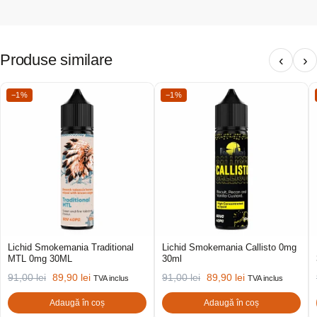
Produse similare
‹
›
−1%
−1%
Lichid Smokemania Traditional
Lichid Smokemania Callisto 0mg
MTL 0mg 30ML
30ml
91,00
lei
89,90
lei
91,00
lei
89,90
lei
TVA inclus
TVA inclus
Adaugă în coș
Adaugă în coș