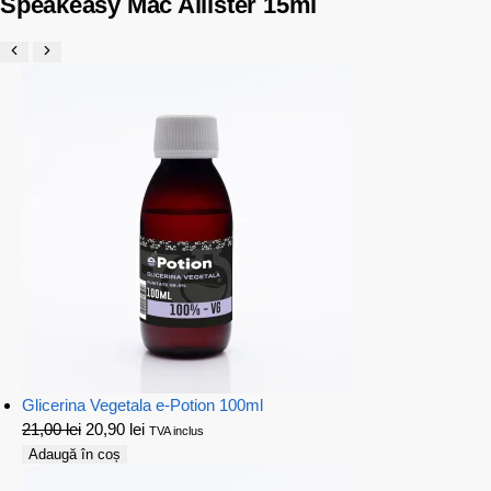
Speakeasy Mac Allister 15ml
Glicerina Vegetala e-Potion 100ml
21,00
lei
20,90
lei
TVA inclus
Adaugă în coș