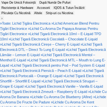
Vape De Unică Folosință
După Număr De Pufuri
Rezistențe & Hardware
Accesorii
IQOS & Tutun Încălzit
Pliculețe Cu Nicotină
Altele
Strip-uri cu Nicotina
›
»
Toate: Lichid Țigăra Electronica
»
Lichid American Blend Pentru
Țigări Electronice
»
Lichid Cu Aroma De Papaya Ananas Pentru
Țigări Electronice
»
Lichid Țigară Electronică 10ml – E-Liquid TPD
10ml
»
Lichid Țigară Electronică Ciocolată – Chocolate E-Liquid
»
Lichid Țigară Electronică Cireșe – Cherry E-Liquid
»
Lichid Țigară
Electronică DTL – Direct To Lung E-Liquid
»
Lichid Țigară Electronică
Lămâie – Lemon E-Liquid
»
Lichid Țigară Electronică Mentol –
Menthol E-Liquid
»
Lichid Țigară Electronică MTL – Mouth to Lung E-
Liquid
»
Lichid Țigară Electronică pentru Pod – Pod System E-Liquid
»
Lichid Țigară Electronică Piersică – Peach E-Liquid
»
Lichid Țigară
Electronică Portocală – Orange E-Liquid
»
Lichid Țigară Electronică
Shortfill – Shortfill E-Liquid
»
Lichid Țigară Electronică Struguri –
Grape E-Liquid
»
Lichid Țigară Electronică Vanilie – Vanilla E-Liquid
»
Lichid Țigară Electronică Zmeură – Raspberry E-Liquid
»
Lichide Cu
Aroma De Banana
»
Lichide Cu Aroma De Blueberry (Afine)
»
Lichide
Cu Aroma De Fructe De Padure
»
Lichide Cu Aroma De Kent