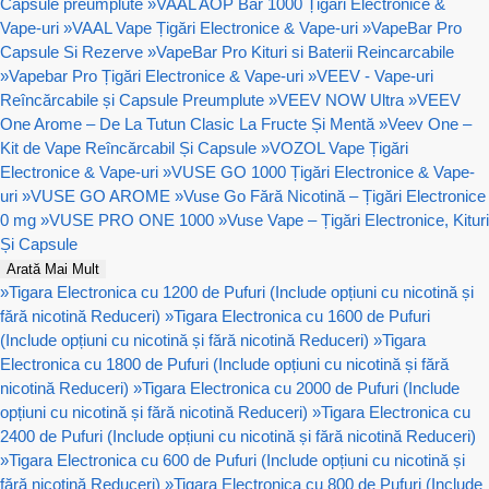
Capsule preumplute
»
VAAL AOP Bar 1000 Țigări Electronice &
Vape-uri
»
VAAL Vape Țigări Electronice & Vape-uri
»
VapeBar Pro
Capsule Si Rezerve
»
VapeBar Pro Kituri si Baterii Reincarcabile
»
Vapebar Pro Țigări Electronice & Vape-uri
»
VEEV - Vape-uri
Reîncărcabile și Capsule Preumplute
»
VEEV NOW Ultra
»
VEEV
One Arome – De La Tutun Clasic La Fructe Și Mentă
»
Veev One –
Kit de Vape Reîncărcabil Și Capsule
»
VOZOL Vape Țigări
Electronice & Vape-uri
»
VUSE GO 1000 Țigări Electronice & Vape-
uri
»
VUSE GO AROME
»
Vuse Go Fără Nicotină – Țigări Electronice
0 mg
»
VUSE PRO ONE 1000
»
Vuse Vape – Țigări Electronice, Kituri
Și Capsule
Arată Mai Mult
»
Tigara Electronica cu 1200 de Pufuri (Include opțiuni cu nicotină și
fără nicotină Reduceri)
»
Tigara Electronica cu 1600 de Pufuri
(Include opțiuni cu nicotină și fără nicotină Reduceri)
»
Tigara
Electronica cu 1800 de Pufuri (Include opțiuni cu nicotină și fără
nicotină Reduceri)
»
Tigara Electronica cu 2000 de Pufuri (Include
opțiuni cu nicotină și fără nicotină Reduceri)
»
Tigara Electronica cu
2400 de Pufuri (Include opțiuni cu nicotină și fără nicotină Reduceri)
»
Tigara Electronica cu 600 de Pufuri (Include opțiuni cu nicotină și
fără nicotină Reduceri)
»
Tigara Electronica cu 800 de Pufuri (Include