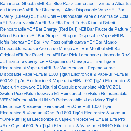
Banană cu Gheață
»
Elf Bar Blue Razz Lemonade – Zmeură Albastră
cu Limonadă
»
Elf Bar Blueberry – Afine Disposable Vape
»
Elf Bar
Cherry (Cirese)
»
Elf Bar Cola – Disposable Vape cu Aromă de Cola
»
Elf Bar cu Nicotină
»
Elf Bar Elfa Pro & Turbo Kituri si Baterii
Reincarcabile
»
Elf Bar Energy (Red Bull)
»
Elf Bar Fructe de Padure (
Mixed Berries)
»
Elf Bar Grape – Struguri Disposable Vape
»
Elf Bar
Ieftin (oferta)
»
Elf Bar Kiwi Passionfruit guava
»
Elf Bar Mango –
Disposable Vape cu Aromă de Mango
»
Elf Bar Menthol
»
Elf Bar
Original
»
Elf Bar Peach Ice
»
Elf Bar Pink Lemonade (Limonada Roz)
»
Elf Bar Strawberry Ice – Căpșuni cu Gheață
»
Elf Bar Tigara
Electronica si Vape-uri
»
Elf Bar Watermelon – Pepene Verde
Disposable Vape
»
ElfBar 1000 Țigări Electronice & Vape-uri
»
ElfBar
600 V2 Țigări Electronice & Vape-uri
»
ElfBar 600 Țigări Electronice &
Vape-uri
»
Icewave E1 Kituri si Capsule preumplute
»
Kit VOZOL
Switch Pico
»
Kituri Icewave E1 Reincarcabile
»
Kituri Reîncărcabile
VEEV inPrime
»
Kituri UNNO Reincarcabile
»
Lost Mary Țigări
Electronice & Vape-uri Reincarcabile
»
One Puff 1000 Țigări
Electronice & Vape-uri
»
One Puff 800 Țigări Electronice & Vape-uri
»
One Puff Țigări Electronice & Vape-uri
»
Rezerve Elf Bar Elfa Pro
»
Ske Crystal 600 Pro Țigări Electronice & Vape-uri
»
UNNO Kituri si