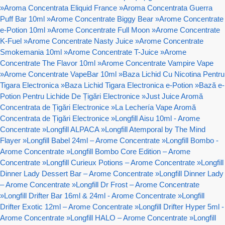
»
Aroma Concentrata Eliquid France
»
Aroma Concentrata Guerra
Puff Bar 10ml
»
Arome Concentrate Biggy Bear
»
Arome Concentrate
e-Potion 10ml
»
Arome Concentrate Full Moon
»
Arome Concentrate
K-Fuel
»
Arome Concentrate Nasty Juice
»
Arome Concentrate
Smokemania 10ml
»
Arome Concentrate T-Juice
»
Arome
Concentrate The Flavor 10ml
»
Arome Concentrate Vampire Vape
»
Arome Concentrate VapeBar 10ml
»
Baza Lichid Cu Nicotina Pentru
Tigara Electronica
»
Baza Lichid Tigara Electronica e-Potion
»
Bază e-
Potion Pentru Lichide De Țigări Electronice
»
Just Juice Aromă
Concentrata de Țigări Electronice
»
La Lechería Vape Aromă
Concentrata de Țigări Electronice
»
Longfill Aisu 10ml - Arome
Concentrate
»
Longfill ALPACA
»
Longfill Atemporal by The Mind
Flayer
»
Longfill Babel 24ml – Arome Concentrate
»
Longfill Bombo -
Arome Concentrate
»
Longfill Bombo Core Edition – Arome
Concentrate
»
Longfill Curieux Potions – Arome Concentrate
»
Longfill
Dinner Lady Dessert Bar – Arome Concentrate
»
Longfill Dinner Lady
– Arome Concentrate
»
Longfill Dr Frost – Arome Concentrate
»
Longfill Drifter Bar 16ml & 24ml - Arome Concentrate
»
Longfill
Drifter Exotic 12ml – Arome Concentrate
»
Longfill Drifter Hyper 5ml -
Arome Concentrate
»
Longfill HALO – Arome Concentrate
»
Longfill