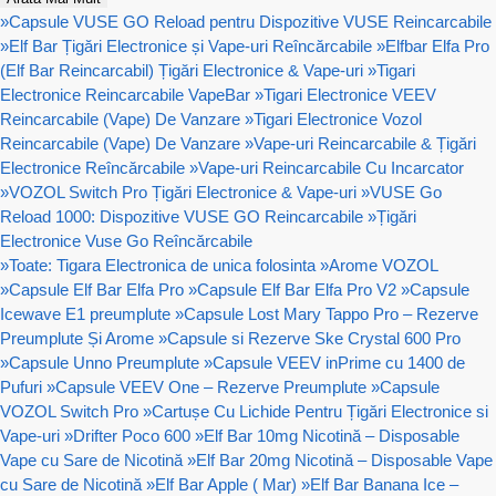
»
Capsule VUSE GO Reload pentru Dispozitive VUSE Reincarcabile
»
Elf Bar Țigări Electronice și Vape-uri Reîncărcabile
»
Elfbar Elfa Pro
(Elf Bar Reincarcabil) Țigări Electronice & Vape-uri
»
Tigari
Electronice Reincarcabile VapeBar
»
Tigari Electronice VEEV
Reincarcabile (Vape) De Vanzare
»
Tigari Electronice Vozol
Reincarcabile (Vape) De Vanzare
»
Vape-uri Reincarcabile & Țigări
Electronice Reîncărcabile
»
Vape-uri Reincarcabile Cu Incarcator
»
VOZOL Switch Pro Țigări Electronice & Vape-uri
»
VUSE Go
Reload 1000: Dispozitive VUSE GO Reincarcabile
»
Țigări
Electronice Vuse Go Reîncărcabile
»
Toate: Tigara Electronica de unica folosinta
»
Arome VOZOL
»
Capsule Elf Bar Elfa Pro
»
Capsule Elf Bar Elfa Pro V2
»
Capsule
Icewave E1 preumplute
»
Capsule Lost Mary Tappo Pro – Rezerve
Preumplute Și Arome
»
Capsule si Rezerve Ske Crystal 600 Pro
»
Capsule Unno Preumplute
»
Capsule VEEV inPrime cu 1400 de
Pufuri
»
Capsule VEEV One – Rezerve Preumplute
»
Capsule
VOZOL Switch Pro
»
Cartușe Cu Lichide Pentru Țigări Electronice si
Vape-uri
»
Drifter Poco 600
»
Elf Bar 10mg Nicotină – Disposable
Vape cu Sare de Nicotină
»
Elf Bar 20mg Nicotină – Disposable Vape
cu Sare de Nicotină
»
Elf Bar Apple ( Mar)
»
Elf Bar Banana Ice –