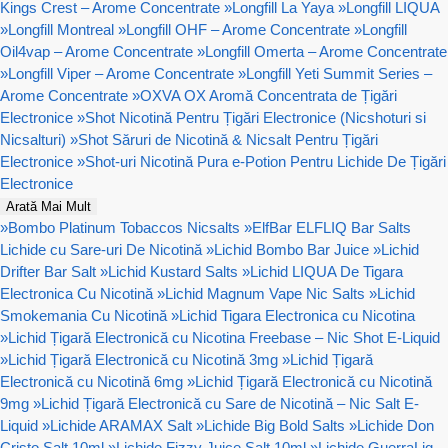
Kings Crest – Arome Concentrate
»
Longfill La Yaya
»
Longfill LIQUA
»
Longfill Montreal
»
Longfill OHF – Arome Concentrate
»
Longfill
Oil4vap – Arome Concentrate
»
Longfill Omerta – Arome Concentrate
»
Longfill Viper – Arome Concentrate
»
Longfill Yeti Summit Series –
Arome Concentrate
»
OXVA OX Aromă Concentrata de Țigări
Electronice
»
Shot Nicotină Pentru Țigări Electronice (Nicshoturi si
Nicsalturi)
»
Shot Săruri de Nicotină & Nicsalt Pentru Țigări
Electronice
»
Shot-uri Nicotină Pura e-Potion Pentru Lichide De Țigări
Electronice
Arată Mai Mult
»
Bombo Platinum Tobaccos Nicsalts
»
ElfBar ELFLIQ Bar Salts
Lichide cu Sare-uri De Nicotină
»
Lichid Bombo Bar Juice
»
Lichid
Drifter Bar Salt
»
Lichid Kustard Salts
»
Lichid LIQUA De Tigara
Electronica Cu Nicotină
»
Lichid Magnum Vape Nic Salts
»
Lichid
Smokemania Cu Nicotină
»
Lichid Tigara Electronica cu Nicotina
»
Lichid Țigară Electronică cu Nicotina Freebase – Nic Shot E-Liquid
»
Lichid Țigară Electronică cu Nicotină 3mg
»
Lichid Țigară
Electronică cu Nicotină 6mg
»
Lichid Țigară Electronică cu Nicotină
9mg
»
Lichid Țigară Electronică cu Sare de Nicotină – Nic Salt E-
Liquid
»
Lichide ARAMAX Salt
»
Lichide Big Bold Salts
»
Lichide Don
Cristo Salt 10ml
»
Lichide Fizzy Juice Salt 10ml
»
Lichide GuerraLiq