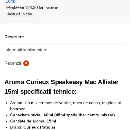
10ml
145,00
lei
124,90
lei
TVA inclus
Adaugă în coș
Descriere
Informații suplimentare
Recenzii
0
Aroma Curieux Speakeasy Mac Allister
15ml specificatii tehnice:
Aroma: Un mix cremos de vanilie, nuca de cocos, migdale si
bourbon
Capacitate sticla :
6
0ml (45ml
spatiu liber pentru
mixare)
Cantiate de aroma:
15ml
Brand:
Curieux Potions