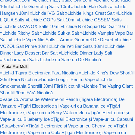
10ml
»
Lichide GuerraLiq Salts 10ml
»
Lichide Halo Salts
»
Lichide
Hangsen 10ml
»
Lichide IVG Salt
»
Lichide Kings Crest Salt
»
Lichide
LIQUA Salts
»
Lichide OOPs Salt 10ml
»
Lichide OSSEM Salts
»
Lichide OXVA OX Salts 10ml
»
Lichide Riot Squad Bar Salt 10ml
»
Lichide Ritchy Salt
»
Lichide Sukka Salt
»
Lichide Vampire Vape Bar
Salt
»
Lichide Viper Nic Salts – Arome Gourmet De Desert
»
Lichide
VOZOL Salt Prime 10ml
»
Lichide Yeti Bar Salts 10ml
»
Lichidele
Dinner Lady Dessert Bar Salt
»
Lichidele Dinner Lady Salt
»
Pachamama Salts Lichide cu Sare-uri De Nicotină
Arată Mai Mult
»
Lichid Tigara Electronica Fara Nicotina
»
Lichide King's Dew Shortfill
30ml Fără Nicotină
»
Lichide Longfill Pentru Vape
»
Lichide
Smokemania Shortfill 30ml Fără Nicotină
»
Lichide The Vaping Giant
Shortfill 30ml Fără Nicotină
»
Vape Cu Aroma de Watermelon Peach (Tigara Electronica) De
Vanzare
»
Țigări Electronice și Vape-uri cu Banana Ice
»
Țigări
Electronice și Vape-uri cu Berry Watermelon
»
Țigări Electronice și
Vape-uri cu Blueberry Ice
»
Țigări Electronice și Vape-uri cu Capsuni
(Strawberry)
»
Țigări Electronice și Vape-uri cu Cherry Ice
»
Țigări
Electronice și Vape-uri cu Cola
»
Țigări Electronice și Vape-uri cu