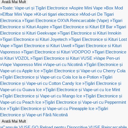
Arată Mai Mult
»
Toate: Vape-uri și Țigări Electronice
»
Aspire Mini Vape
»
Box Mod
»
Elfbar Mini Vape
»
Kit-uri tigari electronice
»
Mod-uri De Tigari
Electronica
»
Tigari Electronice OXVA Reincarcabile (Vape)
»
Tigari
Electronice si Kituri Aspire
»
Tigari Electronice si Kituri Elf Bar
»
Tigari
Electronice si Kituri Geekvape
»
Tigari Electronice si Kituri Innokin
»
Tigari Electronice si Kituri Joyetech
»
Tigari Electronice si Kituri Lost
Vape
»
Tigari Electronice si Kituri Uwell
»
Tigari Electronice si Kituri
Vaporesso
»
Tigari Electronice si Kituri VOOPOO
»
Tigari Electronice
si Kituri VOZOL
»
Tigari Electronice si Kituri VUSE
»
Vape Pen-uri
»
Vape Vaporesso Mini
»
Vape-uri cu Nicotină
»
Țigări Electronice și
Vape-uri cu Apple Ice
»
Țigări Electronice și Vape-uri cu Cherry Cola
»
Țigări Electronice și Vape-uri cu Cola Ice la e-Potion
»
Țigări
Electronice și Vape-uri cu Cotton Candy Ice
»
Țigări Electronice și
Vape-uri cu Guava Ice
»
Țigări Electronice și Vape-uri cu Ice Mint
»
Țigări Electronice și Vape-uri cu Mango Ice
»
Țigări Electronice și
Vape-uri cu Peach Ice
»
Țigări Electronice și Vape-uri cu Peppermint
Ice
»
Țigări Electronice și Vape-uri cu Pineapple Ice
»
Țigări
Electronice și Vape-uri Fără Nicotină
Arată Mai Mult
»
Capsule VUSE GO Reload pentru Dispozitive VUSE Reincarcabile