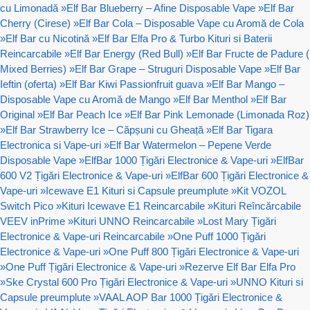
cu Limonadă
»
Elf Bar Blueberry – Afine Disposable Vape
»
Elf Bar
Cherry (Cirese)
»
Elf Bar Cola – Disposable Vape cu Aromă de Cola
»
Elf Bar cu Nicotină
»
Elf Bar Elfa Pro & Turbo Kituri si Baterii
Reincarcabile
»
Elf Bar Energy (Red Bull)
»
Elf Bar Fructe de Padure (
Mixed Berries)
»
Elf Bar Grape – Struguri Disposable Vape
»
Elf Bar
Ieftin (oferta)
»
Elf Bar Kiwi Passionfruit guava
»
Elf Bar Mango –
Disposable Vape cu Aromă de Mango
»
Elf Bar Menthol
»
Elf Bar
Original
»
Elf Bar Peach Ice
»
Elf Bar Pink Lemonade (Limonada Roz)
»
Elf Bar Strawberry Ice – Căpșuni cu Gheață
»
Elf Bar Tigara
Electronica si Vape-uri
»
Elf Bar Watermelon – Pepene Verde
Disposable Vape
»
ElfBar 1000 Țigări Electronice & Vape-uri
»
ElfBar
600 V2 Țigări Electronice & Vape-uri
»
ElfBar 600 Țigări Electronice &
Vape-uri
»
Icewave E1 Kituri si Capsule preumplute
»
Kit VOZOL
Switch Pico
»
Kituri Icewave E1 Reincarcabile
»
Kituri Reîncărcabile
VEEV inPrime
»
Kituri UNNO Reincarcabile
»
Lost Mary Țigări
Electronice & Vape-uri Reincarcabile
»
One Puff 1000 Țigări
Electronice & Vape-uri
»
One Puff 800 Țigări Electronice & Vape-uri
»
One Puff Țigări Electronice & Vape-uri
»
Rezerve Elf Bar Elfa Pro
»
Ske Crystal 600 Pro Țigări Electronice & Vape-uri
»
UNNO Kituri si
Capsule preumplute
»
VAAL AOP Bar 1000 Țigări Electronice &