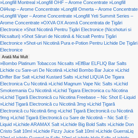
»
Longfill Montreal
»
Longfill OHF – Arome Concentrate
»
Longfill
Oil4vap – Arome Concentrate
»
Longfill Omerta – Arome Concentrate
»
Longfill Viper – Arome Concentrate
»
Longfill Yeti Summit Series –
Arome Concentrate
»
OXVA OX Aromă Concentrata de Țigări
Electronice
»
Shot Nicotină Pentru Țigări Electronice (Nicshoturi si
Nicsalturi)
»
Shot Săruri de Nicotină & Nicsalt Pentru Țigări
Electronice
»
Shot-uri Nicotină Pura e-Potion Pentru Lichide De Țigări
Electronice
Arată Mai Mult
»
Bombo Platinum Tobaccos Nicsalts
»
ElfBar ELFLIQ Bar Salts
Lichide cu Sare-uri De Nicotină
»
Lichid Bombo Bar Juice
»
Lichid
Drifter Bar Salt
»
Lichid Kustard Salts
»
Lichid LIQUA De Tigara
Electronica Cu Nicotină
»
Lichid Magnum Vape Nic Salts
»
Lichid
Smokemania Cu Nicotină
»
Lichid Tigara Electronica cu Nicotina
»
Lichid Țigară Electronică cu Nicotina Freebase – Nic Shot E-Liquid
»
Lichid Țigară Electronică cu Nicotină 3mg
»
Lichid Țigară
Electronică cu Nicotină 6mg
»
Lichid Țigară Electronică cu Nicotină
9mg
»
Lichid Țigară Electronică cu Sare de Nicotină – Nic Salt E-
Liquid
»
Lichide ARAMAX Salt
»
Lichide Big Bold Salts
»
Lichide Don
Cristo Salt 10ml
»
Lichide Fizzy Juice Salt 10ml
»
Lichide GuerraLiq
10ml
»
Lichide GuerraLiq Salts 10ml
»
Lichide Halo Salts
»
Lichide