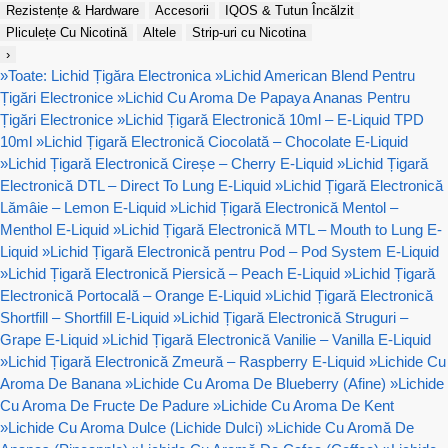
Rezistențe & Hardware
Accesorii
IQOS & Tutun Încălzit
Pliculețe Cu Nicotină
Altele
Strip-uri cu Nicotina
›
»
Toate: Lichid Țigăra Electronica
»
Lichid American Blend Pentru
Țigări Electronice
»
Lichid Cu Aroma De Papaya Ananas Pentru
Țigări Electronice
»
Lichid Țigară Electronică 10ml – E-Liquid TPD
10ml
»
Lichid Țigară Electronică Ciocolată – Chocolate E-Liquid
»
Lichid Țigară Electronică Cireșe – Cherry E-Liquid
»
Lichid Țigară
Electronică DTL – Direct To Lung E-Liquid
»
Lichid Țigară Electronică
Lămâie – Lemon E-Liquid
»
Lichid Țigară Electronică Mentol –
Menthol E-Liquid
»
Lichid Țigară Electronică MTL – Mouth to Lung E-
Liquid
»
Lichid Țigară Electronică pentru Pod – Pod System E-Liquid
»
Lichid Țigară Electronică Piersică – Peach E-Liquid
»
Lichid Țigară
Electronică Portocală – Orange E-Liquid
»
Lichid Țigară Electronică
Shortfill – Shortfill E-Liquid
»
Lichid Țigară Electronică Struguri –
Grape E-Liquid
»
Lichid Țigară Electronică Vanilie – Vanilla E-Liquid
»
Lichid Țigară Electronică Zmeură – Raspberry E-Liquid
»
Lichide Cu
Aroma De Banana
»
Lichide Cu Aroma De Blueberry (Afine)
»
Lichide
Cu Aroma De Fructe De Padure
»
Lichide Cu Aroma De Kent
»
Lichide Cu Aroma Dulce (Lichide Dulci)
»
Lichide Cu Aromă De