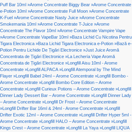
Puff Bar 10ml
»
Arome Concentrate Biggy Bear
»
Arome Concentrate
e-Potion 10ml
»
Arome Concentrate Full Moon
»
Arome Concentrate
K-Fuel
»
Arome Concentrate Nasty Juice
»
Arome Concentrate
Smokemania 10ml
»
Arome Concentrate T-Juice
»
Arome
Concentrate The Flavor 10ml
»
Arome Concentrate Vampire Vape
»
Arome Concentrate VapeBar 10ml
»
Baza Lichid Cu Nicotina Pentru
Tigara Electronica
»
Baza Lichid Tigara Electronica e-Potion
»
Bază e-
Potion Pentru Lichide De Țigări Electronice
»
Just Juice Aromă
Concentrata de Țigări Electronice
»
La Lechería Vape Aromă
Concentrata de Țigări Electronice
»
Longfill Aisu 10ml - Arome
Concentrate
»
Longfill ALPACA
»
Longfill Atemporal by The Mind
Flayer
»
Longfill Babel 24ml – Arome Concentrate
»
Longfill Bombo -
Arome Concentrate
»
Longfill Bombo Core Edition – Arome
Concentrate
»
Longfill Curieux Potions – Arome Concentrate
»
Longfill
Dinner Lady Dessert Bar – Arome Concentrate
»
Longfill Dinner Lady
– Arome Concentrate
»
Longfill Dr Frost – Arome Concentrate
»
Longfill Drifter Bar 16ml & 24ml - Arome Concentrate
»
Longfill
Drifter Exotic 12ml – Arome Concentrate
»
Longfill Drifter Hyper 5ml -
Arome Concentrate
»
Longfill HALO – Arome Concentrate
»
Longfill
Kings Crest – Arome Concentrate
»
Longfill La Yaya
»
Longfill LIQUA