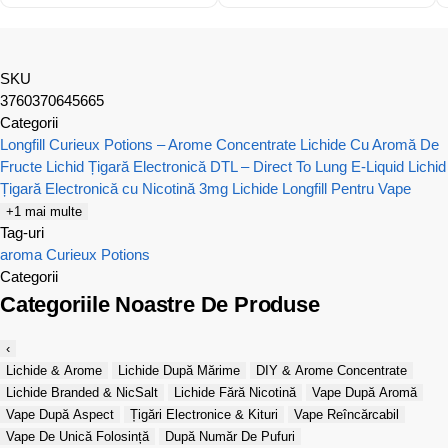
SKU
3760370645665
Categorii
Longfill Curieux Potions – Arome Concentrate
Lichide Cu Aromă De
Fructe
Lichid Țigară Electronică DTL – Direct To Lung E-Liquid
Lichid
Țigară Electronică cu Nicotină 3mg
Lichide Longfill Pentru Vape
+1 mai multe
Tag-uri
aroma
Curieux Potions
Categorii
Categoriile Noastre De Produse
‹
Lichide & Arome
Lichide După Mărime
DIY & Arome Concentrate
Lichide Branded & NicSalt
Lichide Fără Nicotină
Vape După Aromă
Vape După Aspect
Țigări Electronice & Kituri
Vape Reîncărcabil
Vape De Unică Folosință
După Număr De Pufuri