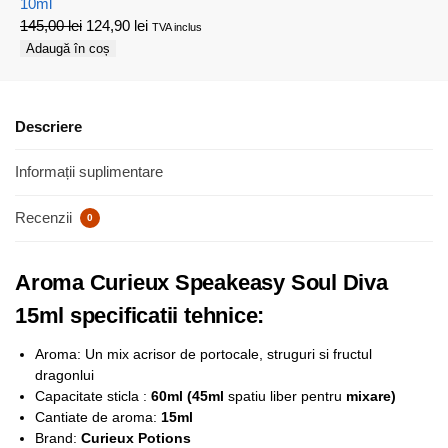
10ml
145,00
lei
124,90
lei
TVA inclus
Adaugă în coș
Descriere
Informații suplimentare
Recenzii
0
Aroma Curieux Speakeasy Soul Diva
15ml specificatii tehnice:
Aroma: Un mix acrisor de portocale, struguri si fructul
dragonlui
Capacitate sticla :
6
0ml (45ml
spatiu liber pentru
mixare)
Cantiate de aroma:
15ml
Brand:
Curieux Potions