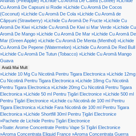
Ananas (Pineapple)
»
Lichide Cu Aromă De Cafea (Coffee)
»
Lichide
Cu Aromă De Capsuni si Rodie
»
Lichide Cu Aromă De Cocos
(Coconut)
»
Lichide Cu Aromă De Cola
»
Lichide Cu Aromă de
Căpșuni (Strawberry)
»
Lichide Cu Aromă De Fructe
»
Lichide Cu
Aromă De Kiwi
»
Lichide Cu Aromă De Kiwi si Mar Verde
»
Lichide Cu
Aromă De Mango
»
Lichide Cu Aromă De Mar
»
Lichide Cu Aromă De
Mar (Green Apple)
»
Lichide Cu Aromă De Menta (Menthol)
»
Lichide
Cu Aromă De Pepene (Watermelon)
»
Lichide Cu Aromă De Red Bull
»
Lichide Cu Aromă De Tutun (Tobacco)
»
Lichide Cu Aromă Mango
Guava
Arată Mai Mult
»
Lichide 10 Mg Cu Nicotină Pentru Tigara Electronica
»
Lichide 12mg
Cu Nicotină Pentru Tigara Electronica
»
Lichide 18mg Cu Nicotină
Pentru Tigara Electronica
»
Lichide 20mg Cu Nicotină Pentru Tigara
Electronica
»
Lichide 50 ml Pentru Țigări Electronice
»
Lichide 500 ml
Pentru Țigări Electronice
»
Lichide cu Nicotină de 100 ml Pentru
Tigara Electronica
»
Lichide Fara Nicotină de 100 ml Pentru Tigara
Electronica
»
Lichide Shortfill 30ml Pentru Țigări Electronice
»
Pachete de Lichide Pentru Țigări Electronice
»
Toate: Arome Concentrate Pentru Vape Și Țigări Electronice
»
Aroma Concentrata Eliquid France
»
Aroma Concentrata Guerra