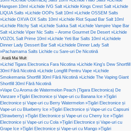
Hangsen 10ml
»
Lichide IVG Salt
»
Lichide Kings Crest Salt
»
Lichide
LIQUA Salts
»
Lichide OOPs Salt 10ml
»
Lichide OSSEM Salts
»
Lichide OXVA OX Salts 10ml
»
Lichide Riot Squad Bar Salt 10ml
»
Lichide Ritchy Salt
»
Lichide Sukka Salt
»
Lichide Vampire Vape Bar
Salt
»
Lichide Viper Nic Salts – Arome Gourmet De Desert
»
Lichide
VOZOL Salt Prime 10ml
»
Lichide Yeti Bar Salts 10ml
»
Lichidele
Dinner Lady Dessert Bar Salt
»
Lichidele Dinner Lady Salt
»
Pachamama Salts Lichide cu Sare-uri De Nicotină
Arată Mai Mult
»
Lichid Tigara Electronica Fara Nicotina
»
Lichide King's Dew Shortfill
30ml Fără Nicotină
»
Lichide Longfill Pentru Vape
»
Lichide
Smokemania Shortfill 30ml Fără Nicotină
»
Lichide The Vaping Giant
Shortfill 30ml Fără Nicotină
»
Vape Cu Aroma de Watermelon Peach (Tigara Electronica) De
Vanzare
»
Țigări Electronice și Vape-uri cu Banana Ice
»
Țigări
Electronice și Vape-uri cu Berry Watermelon
»
Țigări Electronice și
Vape-uri cu Blueberry Ice
»
Țigări Electronice și Vape-uri cu Capsuni
(Strawberry)
»
Țigări Electronice și Vape-uri cu Cherry Ice
»
Țigări
Electronice și Vape-uri cu Cola
»
Țigări Electronice și Vape-uri cu
Grape Ice
»
Țigări Electronice și Vape-uri cu Mango
»
Țigări