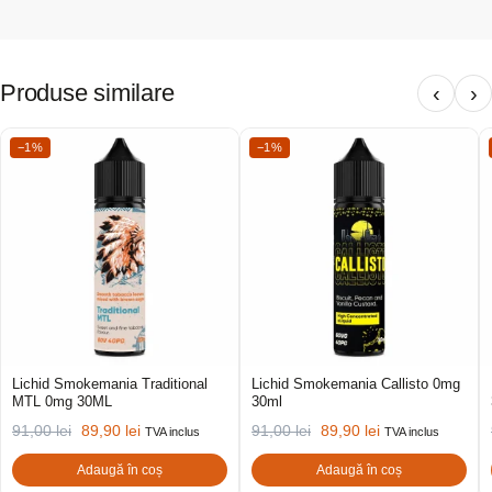
Produse similare
‹
›
−1%
−1%
Lichid Smokemania Traditional
Lichid Smokemania Callisto 0mg
MTL 0mg 30ML
30ml
91,00
lei
89,90
lei
91,00
lei
89,90
lei
TVA inclus
TVA inclus
Adaugă în coș
Adaugă în coș