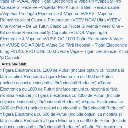
Vape-uri
»
VAAL Vape Țigări Electronice & Vape-uri
»
VapeBar Pro
Capsule Si Rezerve
»
VapeBar Pro Kituri si Baterii Reincarcabile
»
Vapebar Pro Țigări Electronice & Vape-uri
»
VEEV - Vape-uri
Reîncărcabile și Capsule Preumplute
»
VEEV NOW Ultra
»
VEEV
One Arome – De La Tutun Clasic La Fructe Și Mentă
»
Veev One –
Kit de Vape Reîncărcabil Și Capsule
»
VOZOL Vape Țigări
Electronice & Vape-uri
»
VUSE GO 1000 Țigări Electronice & Vape-
uri
»
VUSE GO AROME
»
Vuse Go Fără Nicotină – Țigări Electronice
0 mg
»
VUSE PRO ONE 1000
»
Vuse Vape – Țigări Electronice, Kituri
Și Capsule
Arată Mai Mult
»
Tigara Electronica cu 1200 de Pufuri (Include opțiuni cu nicotină și
fără nicotină Reduceri)
»
Tigara Electronica cu 1600 de Pufuri
(Include opțiuni cu nicotină și fără nicotină Reduceri)
»
Tigara
Electronica cu 1800 de Pufuri (Include opțiuni cu nicotină și fără
nicotină Reduceri)
»
Tigara Electronica cu 2000 de Pufuri (Include
opțiuni cu nicotină și fără nicotină Reduceri)
»
Tigara Electronica cu
2400 de Pufuri (Include opțiuni cu nicotină și fără nicotină Reduceri)
»
Tigara Electronica cu 600 de Pufuri (Include opțiuni cu nicotină și
fără nicotină Reduceri)
»
Tigara Electronica cu 800 de Pufuri (Include
opțiuni cu nicotină și fără nicotină Reduceri)
»
Țigări Electronice cu