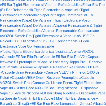
»
Elf Bar Țigări Electronice și Vape-uri Reîncărcabile
»
Elfbar Elfa Pro
(Elf Bar Reincarcabil) Țigări Electronice & Vape-uri
»
Tigari
Electronice Reincarcabile VapeBar
»
Tigari Electronice VEEV
Reincarcabile (Vape) De Vanzare
»
Tigari Electronice Vozol
Reincarcabile (Vape) De Vanzare
»
Vape-uri Reincarcabile & Țigări
Electronice Reîncărcabile
»
Vape-uri Reincarcabile Cu Incarcator
»
VOZOL Switch Pro Țigări Electronice & Vape-uri
»
VUSE Go
Reload 1000: Dispozitive VUSE GO Reincarcabile
»
Țigări
Electronice Vuse Go Reîncărcabile
»
Toate: Tigara Electronica de unica folosinta
»
Arome VOZOL
»
Capsule Elf Bar Elfa Pro
»
Capsule Elf Bar Elfa Pro V2
»
Capsule
Icewave E1 preumplute
»
Capsule Lost Mary Tappo Pro – Rezerve
Preumplute Și Arome
»
Capsule si Rezerve Ske Crystal 600 Pro
»
Capsule Unno Preumplute
»
Capsule VEEV inPrime cu 1400 de
Pufuri
»
Capsule VEEV One – Rezerve Preumplute
»
Capsule
VOZOL Switch Pro
»
Cartușe Cu Lichide Pentru Țigări Electronice si
Vape-uri
»
Drifter Poco 600
»
Elf Bar 10mg Nicotină – Disposable
Vape cu Sare de Nicotină
»
Elf Bar 20mg Nicotină – Disposable Vape
cu Sare de Nicotină
»
Elf Bar Apple ( Mar)
»
Elf Bar Banana Ice –
Banană cu Gheață
»
Elf Bar Blue Razz Lemonade – Zmeură Albastră