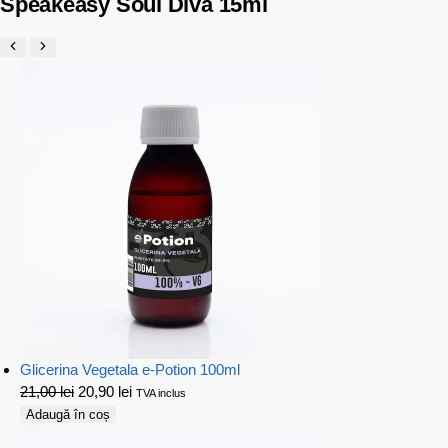
Speakeasy Soul Diva 15ml
Glicerina Vegetala e-Potion 100ml
21,00
lei
20,90
lei
TVA inclus
Adaugă în coș