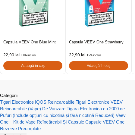
Capsula VEEV One Blue Mint
Capsula VEEV One Strawberry
22,90
lei
22,90
lei
TVA inclus
TVA inclus
Adaugă în coș
Adaugă în coș
Categorii
Tigari Electronice IQOS Reincarcabile
Tigari Electronice VEEV
Reincarcabile (Vape) De Vanzare
Tigara Electronica cu 2000 de
Pufuri (Include opțiuni cu nicotină și fără nicotină Reduceri)
Veev
One – Kit de Vape Reîncărcabil Și Capsule
Capsule VEEV One –
Rezerve Preumplute