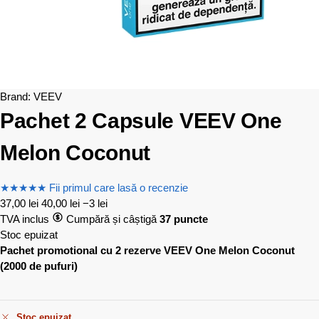
Brand:
VEEV
Pachet 2 Capsule VEEV One
Melon Coconut
★
★
★
★
★
Fii primul care lasă o recenzie
37,00
lei
40,00
lei
−3 lei
TVA inclus
Cumpără și câștigă
37 puncte
Stoc epuizat
Pachet promotional cu 2 rezerve VEEV One Melon Coconut
(2000 de pufuri)
Stoc epuizat