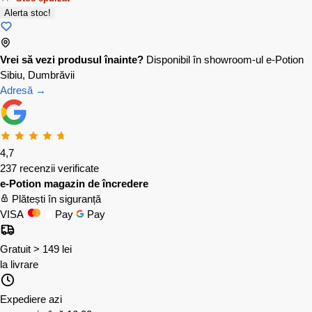
Alerta stoc!
Vrei să vezi produsul înainte?
Disponibil în showroom-ul e-Potion
Sibiu, Dumbrăvii
Adresă →
4,7
237 recenzii verificate
e-Potion magazin de încredere
Plătești în siguranță
VISA
Pay
Pay
Gratuit > 149 lei
la livrare
Expediere azi