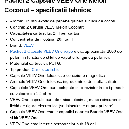
Pachet 2 Capsule VEEV One Melon
Coconut – specificatii tehnice:
Aroma: Un mix exotic de pepene galben si nuca de cocos
Contine: 2 Caruse VEEV Melon Coconut
Capacitatea cartusului: 2ml per cartus
Concentratia de nicotina: 20mg/ml
Brand:
VEEV
.
Pachet 2 Capsule VEEV One vape
ofera aproximativ 2000 de
pufuri, in functie de stilul de vapat si lungimea pufurilor.
Materialul cartusului: PCTG.
Tip produs:
Cartus cu lichid
Capsule VEEV One folosesc o conexiune magnetica.
Aromele VEEV One folosesc ingredientele de inalta calitate.
Capsulele VEEV One sunt echipate cu o rezistenta de tip mesh
cu valoare de 1.2 ohm.
VEEV One capsule sunt de unica folosinta, nu se reincarca cu
lichid de tigara electronica (se inlocuieste dupa epuizare).
Capsula VEEV One este compatibil doar cu Bateria VEEV One
si kit VEEV One.
VEEV One este interzis persoanelor sub 18 ani!