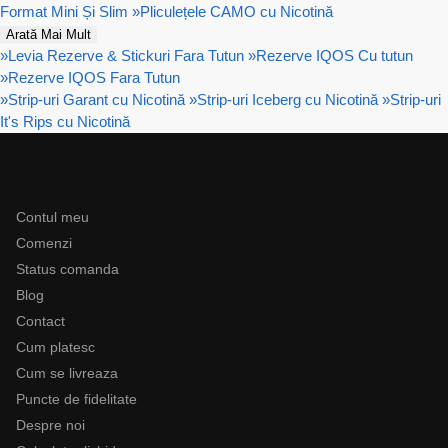
Format Mini Și Slim
»
Pliculețele CAMO cu Nicotină
Arată Mai Mult
»
Levia Rezerve & Stickuri Fara Tutun
»
Rezerve IQOS Cu tutun
»
Rezerve IQOS Fara Tutun
»
Strip-uri Garant cu Nicotină
»
Strip-uri Iceberg cu Nicotină
»
Strip-uri
It's Rips cu Nicotină
Ajutor
Contul meu
Comenzi
Status comanda
Blog
Contact
Cum platesc
Cum se livreaza
Puncte de fidelitate
Despre noi