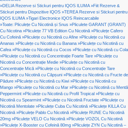
»
DELIA Rezerve si Stickuri pentru IQOS ILUMA
»
Fiit Rezerve &
Stickuri pentru Dispozitive IQOS
»
TEREA Rezerve si Stickuri pentru
IQOS ILUMA
»
Tigari Electronice IQOS Reincarcabile
»
Toate: Pliculețe Cu Nicotină și Snus
»
Pliculete GARANT (GRANT)
Cu Nicotina
»
Pliculețe 77 VB Edition Cu Nicotină
»
Pliculețe Cafero
Cu Cofeină
»
Pliculețe cu Nicotină cu Afine
»
Pliculețe cu Nicotină cu
Ananas
»
Pliculețe cu Nicotină cu Banana
»
Pliculețe cu Nicotină cu
Cafea
»
Pliculețe cu Nicotină cu Cocos
»
Pliculețe cu Nicotină cu Cola
»
Pliculețe cu Nicotină cu Concentrație Foarte Tare
»
Pliculețe cu
Nicotină cu Concentrație Medie
»
Pliculețe cu Nicotină cu
Concentrație Mică
»
Pliculețe cu Nicotină cu Concentrație Tare
»
Pliculețe cu Nicotină cu Căpșuni
»
Pliculețe cu Nicotină cu Fructe de
Pădure
»
Pliculețe cu Nicotină cu Kiwi
»
Pliculețe cu Nicotină cu
Mango
»
Pliculețe cu Nicotină cu Mar
»
Pliculețe cu Nicotină cu Mentă
Peppermint
»
Pliculețe cu Nicotină cu Profil Tropical
»
Pliculețe cu
Nicotină cu Spearmint
»
Pliculețe cu Nicotină Fructate
»
Pliculețe cu
Nicotină Mentolate
»
Pliculețe Cuba Cu Nicotină
»
Pliculețe KILLA Cu
Nicotină
»
Pliculețe Pablo Cu Nicotină
»
Pliculețe RUNE Cu Nicotină
20mg
»
Pliculețe VELO Cu Nicotină
»
Pliculețe VOZOL Cu Nicotină
»
Pliculețe X-Booster cu Cofeină 80mg
»
Pliculețe ZYN Cu Nicotină –