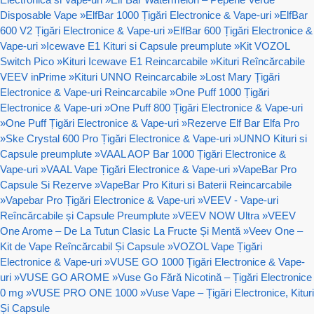
Disposable Vape
»
ElfBar 1000 Țigări Electronice & Vape-uri
»
ElfBar
600 V2 Țigări Electronice & Vape-uri
»
ElfBar 600 Țigări Electronice &
Vape-uri
»
Icewave E1 Kituri si Capsule preumplute
»
Kit VOZOL
Switch Pico
»
Kituri Icewave E1 Reincarcabile
»
Kituri Reîncărcabile
VEEV inPrime
»
Kituri UNNO Reincarcabile
»
Lost Mary Țigări
Electronice & Vape-uri Reincarcabile
»
One Puff 1000 Țigări
Electronice & Vape-uri
»
One Puff 800 Țigări Electronice & Vape-uri
»
One Puff Țigări Electronice & Vape-uri
»
Rezerve Elf Bar Elfa Pro
»
Ske Crystal 600 Pro Țigări Electronice & Vape-uri
»
UNNO Kituri si
Capsule preumplute
»
VAAL AOP Bar 1000 Țigări Electronice &
Vape-uri
»
VAAL Vape Țigări Electronice & Vape-uri
»
VapeBar Pro
Capsule Si Rezerve
»
VapeBar Pro Kituri si Baterii Reincarcabile
»
Vapebar Pro Țigări Electronice & Vape-uri
»
VEEV - Vape-uri
Reîncărcabile și Capsule Preumplute
»
VEEV NOW Ultra
»
VEEV
One Arome – De La Tutun Clasic La Fructe Și Mentă
»
Veev One –
Kit de Vape Reîncărcabil Și Capsule
»
VOZOL Vape Țigări
Electronice & Vape-uri
»
VUSE GO 1000 Țigări Electronice & Vape-
uri
»
VUSE GO AROME
»
Vuse Go Fără Nicotină – Țigări Electronice
0 mg
»
VUSE PRO ONE 1000
»
Vuse Vape – Țigări Electronice, Kituri
Și Capsule