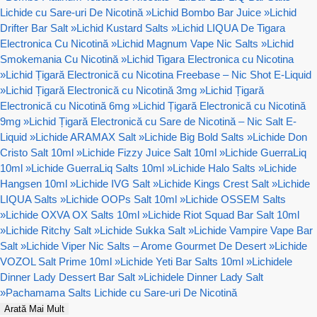
Lichide cu Sare-uri De Nicotină
»
Lichid Bombo Bar Juice
»
Lichid
Drifter Bar Salt
»
Lichid Kustard Salts
»
Lichid LIQUA De Tigara
Electronica Cu Nicotină
»
Lichid Magnum Vape Nic Salts
»
Lichid
Smokemania Cu Nicotină
»
Lichid Tigara Electronica cu Nicotina
»
Lichid Țigară Electronică cu Nicotina Freebase – Nic Shot E-Liquid
»
Lichid Țigară Electronică cu Nicotină 3mg
»
Lichid Țigară
Electronică cu Nicotină 6mg
»
Lichid Țigară Electronică cu Nicotină
9mg
»
Lichid Țigară Electronică cu Sare de Nicotină – Nic Salt E-
Liquid
»
Lichide ARAMAX Salt
»
Lichide Big Bold Salts
»
Lichide Don
Cristo Salt 10ml
»
Lichide Fizzy Juice Salt 10ml
»
Lichide GuerraLiq
10ml
»
Lichide GuerraLiq Salts 10ml
»
Lichide Halo Salts
»
Lichide
Hangsen 10ml
»
Lichide IVG Salt
»
Lichide Kings Crest Salt
»
Lichide
LIQUA Salts
»
Lichide OOPs Salt 10ml
»
Lichide OSSEM Salts
»
Lichide OXVA OX Salts 10ml
»
Lichide Riot Squad Bar Salt 10ml
»
Lichide Ritchy Salt
»
Lichide Sukka Salt
»
Lichide Vampire Vape Bar
Salt
»
Lichide Viper Nic Salts – Arome Gourmet De Desert
»
Lichide
VOZOL Salt Prime 10ml
»
Lichide Yeti Bar Salts 10ml
»
Lichidele
Dinner Lady Dessert Bar Salt
»
Lichidele Dinner Lady Salt
»
Pachamama Salts Lichide cu Sare-uri De Nicotină
Arată Mai Mult