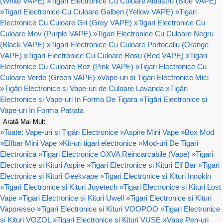
(White VAPE)
»
Tigari Electronice Cu Culoare Albastru (Blue VAPE)
»
Tigari Electronice Cu Culoare Galben (Yellow VAPE)
»
Tigari
Electronice Cu Culoare Gri (Grey VAPE)
»
Tigari Electronice Cu
Culoare Mov (Purple VAPE)
»
Tigari Electronice Cu Culoare Negru
(Black VAPE)
»
Tigari Electronice Cu Culoare Portocaliu (Orange
VAPE)
»
Tigari Electronice Cu Culoare Rosu (Red VAPE)
»
Tigari
Electronice Cu Culoare Roz (Pink VAPE)
»
Tigari Electronice Cu
Culoare Verde (Green VAPE)
»
Vape-uri si Tigari Electronice Mici
»
Țigări Electronice și Vape-uri de Culoare Lavanda
»
Țigări
Electronice și Vape-uri In Forma De Tigara
»
Țigări Electronice și
Vape-uri In Forma Patrata
Arată Mai Mult
»
Toate: Vape-uri și Țigări Electronice
»
Aspire Mini Vape
»
Box Mod
»
Elfbar Mini Vape
»
Kit-uri tigari electronice
»
Mod-uri De Tigari
Electronica
»
Tigari Electronice OXVA Reincarcabile (Vape)
»
Tigari
Electronice si Kituri Aspire
»
Tigari Electronice si Kituri Elf Bar
»
Tigari
Electronice si Kituri Geekvape
»
Tigari Electronice si Kituri Innokin
»
Tigari Electronice si Kituri Joyetech
»
Tigari Electronice si Kituri Lost
Vape
»
Tigari Electronice si Kituri Uwell
»
Tigari Electronice si Kituri
Vaporesso
»
Tigari Electronice si Kituri VOOPOO
»
Tigari Electronice
si Kituri VOZOL
»
Tigari Electronice si Kituri VUSE
»
Vape Pen-uri