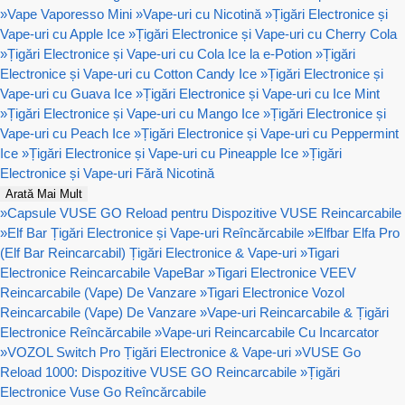
»
Vape Vaporesso Mini
»
Vape-uri cu Nicotină
»
Țigări Electronice și
Vape-uri cu Apple Ice
»
Țigări Electronice și Vape-uri cu Cherry Cola
»
Țigări Electronice și Vape-uri cu Cola Ice la e-Potion
»
Țigări
Electronice și Vape-uri cu Cotton Candy Ice
»
Țigări Electronice și
Vape-uri cu Guava Ice
»
Țigări Electronice și Vape-uri cu Ice Mint
»
Țigări Electronice și Vape-uri cu Mango Ice
»
Țigări Electronice și
Vape-uri cu Peach Ice
»
Țigări Electronice și Vape-uri cu Peppermint
Ice
»
Țigări Electronice și Vape-uri cu Pineapple Ice
»
Țigări
Electronice și Vape-uri Fără Nicotină
Arată Mai Mult
»
Capsule VUSE GO Reload pentru Dispozitive VUSE Reincarcabile
»
Elf Bar Țigări Electronice și Vape-uri Reîncărcabile
»
Elfbar Elfa Pro
(Elf Bar Reincarcabil) Țigări Electronice & Vape-uri
»
Tigari
Electronice Reincarcabile VapeBar
»
Tigari Electronice VEEV
Reincarcabile (Vape) De Vanzare
»
Tigari Electronice Vozol
Reincarcabile (Vape) De Vanzare
»
Vape-uri Reincarcabile & Țigări
Electronice Reîncărcabile
»
Vape-uri Reincarcabile Cu Incarcator
»
VOZOL Switch Pro Țigări Electronice & Vape-uri
»
VUSE Go
Reload 1000: Dispozitive VUSE GO Reincarcabile
»
Țigări
Electronice Vuse Go Reîncărcabile