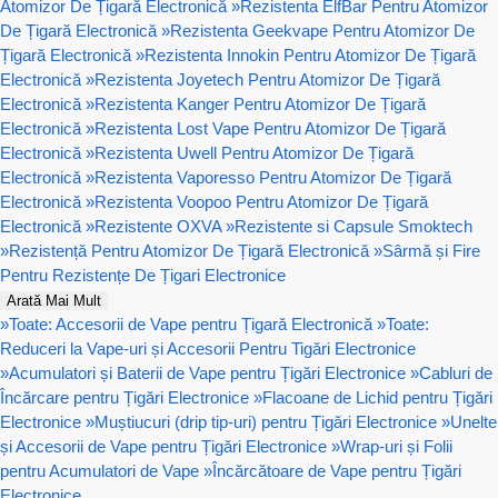
Atomizor De Țigară Electronică
»
Rezistenta ElfBar Pentru Atomizor
De Țigară Electronică
»
Rezistenta Geekvape Pentru Atomizor De
Țigară Electronică
»
Rezistenta Innokin Pentru Atomizor De Țigară
Electronică
»
Rezistenta Joyetech Pentru Atomizor De Țigară
Electronică
»
Rezistenta Kanger Pentru Atomizor De Țigară
Electronică
»
Rezistenta Lost Vape Pentru Atomizor De Țigară
Electronică
»
Rezistenta Uwell Pentru Atomizor De Țigară
Electronică
»
Rezistenta Vaporesso Pentru Atomizor De Țigară
Electronică
»
Rezistenta Voopoo Pentru Atomizor De Țigară
Electronică
»
Rezistente OXVA
»
Rezistente si Capsule Smoktech
»
Rezistență Pentru Atomizor De Țigară Electronică
»
Sârmă și Fire
Pentru Rezistențe De Țigari Electronice
Arată Mai Mult
»
Toate: Accesorii de Vape pentru Țigară Electronică
»
Toate:
Reduceri la Vape-uri și Accesorii Pentru Tigări Electronice
»
Acumulatori și Baterii de Vape pentru Țigări Electronice
»
Cabluri de
Încărcare pentru Țigări Electronice
»
Flacoane de Lichid pentru Țigări
Electronice
»
Muștiucuri (drip tip-uri) pentru Țigări Electronice
»
Unelte
și Accesorii de Vape pentru Țigări Electronice
»
Wrap-uri și Folii
pentru Acumulatori de Vape
»
Încărcătoare de Vape pentru Țigări
Electronice