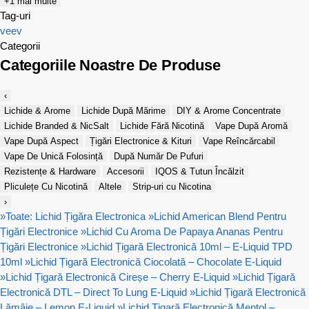
+1 mai multe
Tag-uri
veev
Categorii
Categoriile Noastre De Produse
‹
Lichide & Arome
Lichide După Mărime
DIY & Arome Concentrate
Lichide Branded & NicSalt
Lichide Fără Nicotină
Vape După Aromă
Vape După Aspect
Țigări Electronice & Kituri
Vape Reîncărcabil
Vape De Unică Folosință
După Număr De Pufuri
Rezistențe & Hardware
Accesorii
IQOS & Tutun Încălzit
Pliculețe Cu Nicotină
Altele
Strip-uri cu Nicotina
›
»
Toate: Lichid Țigăra Electronica
»
Lichid American Blend Pentru
Țigări Electronice
»
Lichid Cu Aroma De Papaya Ananas Pentru
Țigări Electronice
»
Lichid Țigară Electronică 10ml – E-Liquid TPD
10ml
»
Lichid Țigară Electronică Ciocolată – Chocolate E-Liquid
»
Lichid Țigară Electronică Cireșe – Cherry E-Liquid
»
Lichid Țigară
Electronică DTL – Direct To Lung E-Liquid
»
Lichid Țigară Electronică
Lămâie – Lemon E-Liquid
»
Lichid Țigară Electronică Mentol –