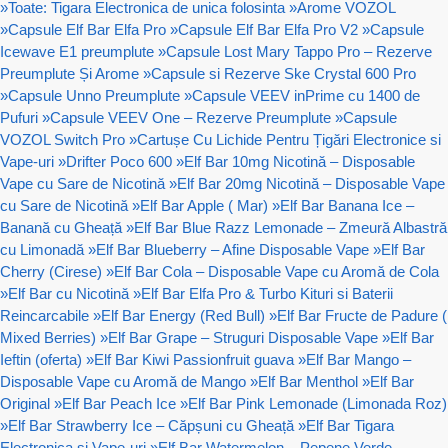
»
Toate: Tigara Electronica de unica folosinta
»
Arome VOZOL
»
Capsule Elf Bar Elfa Pro
»
Capsule Elf Bar Elfa Pro V2
»
Capsule
Icewave E1 preumplute
»
Capsule Lost Mary Tappo Pro – Rezerve
Preumplute Și Arome
»
Capsule si Rezerve Ske Crystal 600 Pro
»
Capsule Unno Preumplute
»
Capsule VEEV inPrime cu 1400 de
Pufuri
»
Capsule VEEV One – Rezerve Preumplute
»
Capsule
VOZOL Switch Pro
»
Cartușe Cu Lichide Pentru Țigări Electronice si
Vape-uri
»
Drifter Poco 600
»
Elf Bar 10mg Nicotină – Disposable
Vape cu Sare de Nicotină
»
Elf Bar 20mg Nicotină – Disposable Vape
cu Sare de Nicotină
»
Elf Bar Apple ( Mar)
»
Elf Bar Banana Ice –
Banană cu Gheață
»
Elf Bar Blue Razz Lemonade – Zmeură Albastră
cu Limonadă
»
Elf Bar Blueberry – Afine Disposable Vape
»
Elf Bar
Cherry (Cirese)
»
Elf Bar Cola – Disposable Vape cu Aromă de Cola
»
Elf Bar cu Nicotină
»
Elf Bar Elfa Pro & Turbo Kituri si Baterii
Reincarcabile
»
Elf Bar Energy (Red Bull)
»
Elf Bar Fructe de Padure (
Mixed Berries)
»
Elf Bar Grape – Struguri Disposable Vape
»
Elf Bar
Ieftin (oferta)
»
Elf Bar Kiwi Passionfruit guava
»
Elf Bar Mango –
Disposable Vape cu Aromă de Mango
»
Elf Bar Menthol
»
Elf Bar
Original
»
Elf Bar Peach Ice
»
Elf Bar Pink Lemonade (Limonada Roz)
»
Elf Bar Strawberry Ice – Căpșuni cu Gheață
»
Elf Bar Tigara
Electronica si Vape-uri
»
Elf Bar Watermelon – Pepene Verde