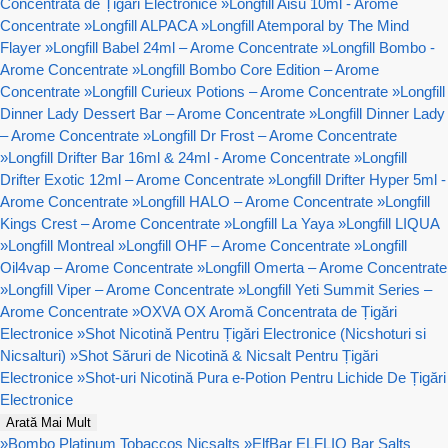
Concentrata de Țigări Electronice
»
Longfill Aisu 10ml - Arome
Concentrate
»
Longfill ALPACA
»
Longfill Atemporal by The Mind
Flayer
»
Longfill Babel 24ml – Arome Concentrate
»
Longfill Bombo -
Arome Concentrate
»
Longfill Bombo Core Edition – Arome
Concentrate
»
Longfill Curieux Potions – Arome Concentrate
»
Longfill
Dinner Lady Dessert Bar – Arome Concentrate
»
Longfill Dinner Lady
– Arome Concentrate
»
Longfill Dr Frost – Arome Concentrate
»
Longfill Drifter Bar 16ml & 24ml - Arome Concentrate
»
Longfill
Drifter Exotic 12ml – Arome Concentrate
»
Longfill Drifter Hyper 5ml -
Arome Concentrate
»
Longfill HALO – Arome Concentrate
»
Longfill
Kings Crest – Arome Concentrate
»
Longfill La Yaya
»
Longfill LIQUA
»
Longfill Montreal
»
Longfill OHF – Arome Concentrate
»
Longfill
Oil4vap – Arome Concentrate
»
Longfill Omerta – Arome Concentrate
»
Longfill Viper – Arome Concentrate
»
Longfill Yeti Summit Series –
Arome Concentrate
»
OXVA OX Aromă Concentrata de Țigări
Electronice
»
Shot Nicotină Pentru Țigări Electronice (Nicshoturi si
Nicsalturi)
»
Shot Săruri de Nicotină & Nicsalt Pentru Țigări
Electronice
»
Shot-uri Nicotină Pura e-Potion Pentru Lichide De Țigări
Electronice
Arată Mai Mult
»
Bombo Platinum Tobaccos Nicsalts
»
ElfBar ELFLIQ Bar Salts