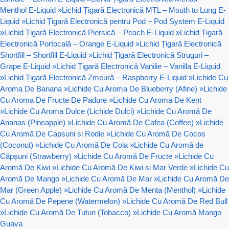
Menthol E-Liquid
»
Lichid Țigară Electronică MTL – Mouth to Lung E-
Liquid
»
Lichid Țigară Electronică pentru Pod – Pod System E-Liquid
»
Lichid Țigară Electronică Piersică – Peach E-Liquid
»
Lichid Țigară
Electronică Portocală – Orange E-Liquid
»
Lichid Țigară Electronică
Shortfill – Shortfill E-Liquid
»
Lichid Țigară Electronică Struguri –
Grape E-Liquid
»
Lichid Țigară Electronică Vanilie – Vanilla E-Liquid
»
Lichid Țigară Electronică Zmeură – Raspberry E-Liquid
»
Lichide Cu
Aroma De Banana
»
Lichide Cu Aroma De Blueberry (Afine)
»
Lichide
Cu Aroma De Fructe De Padure
»
Lichide Cu Aroma De Kent
»
Lichide Cu Aroma Dulce (Lichide Dulci)
»
Lichide Cu Aromă De
Ananas (Pineapple)
»
Lichide Cu Aromă De Cafea (Coffee)
»
Lichide
Cu Aromă De Capsuni si Rodie
»
Lichide Cu Aromă De Cocos
(Coconut)
»
Lichide Cu Aromă De Cola
»
Lichide Cu Aromă de
Căpșuni (Strawberry)
»
Lichide Cu Aromă De Fructe
»
Lichide Cu
Aromă De Kiwi
»
Lichide Cu Aromă De Kiwi si Mar Verde
»
Lichide Cu
Aromă De Mango
»
Lichide Cu Aromă De Mar
»
Lichide Cu Aromă De
Mar (Green Apple)
»
Lichide Cu Aromă De Menta (Menthol)
»
Lichide
Cu Aromă De Pepene (Watermelon)
»
Lichide Cu Aromă De Red Bull
»
Lichide Cu Aromă De Tutun (Tobacco)
»
Lichide Cu Aromă Mango
Guava