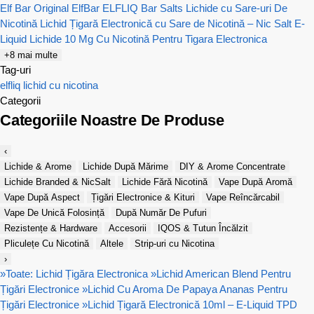
Elf Bar Original
ElfBar ELFLIQ Bar Salts Lichide cu Sare-uri De
Nicotină
Lichid Țigară Electronică cu Sare de Nicotină – Nic Salt E-
Liquid
Lichide 10 Mg Cu Nicotină Pentru Tigara Electronica
+8 mai multe
Tag-uri
elfliq
lichid cu nicotina
Categorii
Categoriile Noastre De Produse
‹
Lichide & Arome
Lichide După Mărime
DIY & Arome Concentrate
Lichide Branded & NicSalt
Lichide Fără Nicotină
Vape După Aromă
Vape După Aspect
Țigări Electronice & Kituri
Vape Reîncărcabil
Vape De Unică Folosință
După Număr De Pufuri
Rezistențe & Hardware
Accesorii
IQOS & Tutun Încălzit
Pliculețe Cu Nicotină
Altele
Strip-uri cu Nicotina
›
»
Toate: Lichid Țigăra Electronica
»
Lichid American Blend Pentru
Țigări Electronice
»
Lichid Cu Aroma De Papaya Ananas Pentru
Țigări Electronice
»
Lichid Țigară Electronică 10ml – E-Liquid TPD