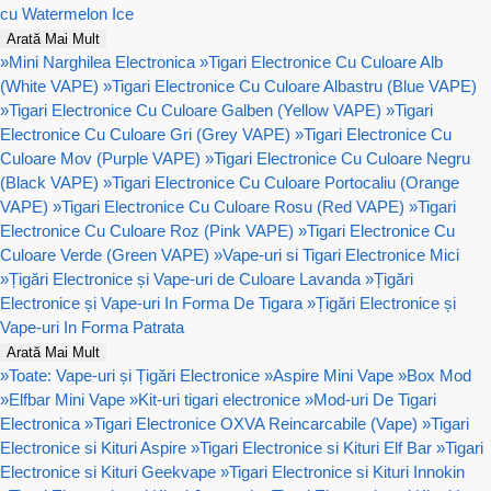
cu Watermelon Ice
Arată Mai Mult
»
Mini Narghilea Electronica
»
Tigari Electronice Cu Culoare Alb
(White VAPE)
»
Tigari Electronice Cu Culoare Albastru (Blue VAPE)
»
Tigari Electronice Cu Culoare Galben (Yellow VAPE)
»
Tigari
Electronice Cu Culoare Gri (Grey VAPE)
»
Tigari Electronice Cu
Culoare Mov (Purple VAPE)
»
Tigari Electronice Cu Culoare Negru
(Black VAPE)
»
Tigari Electronice Cu Culoare Portocaliu (Orange
VAPE)
»
Tigari Electronice Cu Culoare Rosu (Red VAPE)
»
Tigari
Electronice Cu Culoare Roz (Pink VAPE)
»
Tigari Electronice Cu
Culoare Verde (Green VAPE)
»
Vape-uri si Tigari Electronice Mici
»
Țigări Electronice și Vape-uri de Culoare Lavanda
»
Țigări
Electronice și Vape-uri In Forma De Tigara
»
Țigări Electronice și
Vape-uri In Forma Patrata
Arată Mai Mult
»
Toate: Vape-uri și Țigări Electronice
»
Aspire Mini Vape
»
Box Mod
»
Elfbar Mini Vape
»
Kit-uri tigari electronice
»
Mod-uri De Tigari
Electronica
»
Tigari Electronice OXVA Reincarcabile (Vape)
»
Tigari
Electronice si Kituri Aspire
»
Tigari Electronice si Kituri Elf Bar
»
Tigari
Electronice si Kituri Geekvape
»
Tigari Electronice si Kituri Innokin