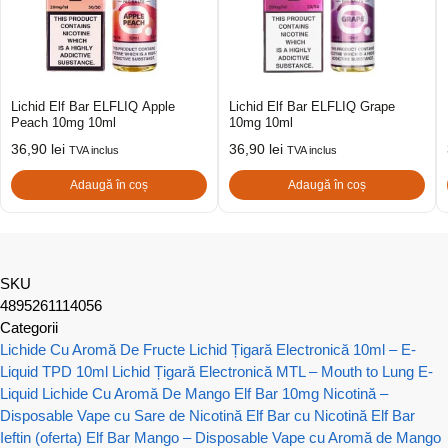
Lichid Elf Bar ELFLIQ Apple
Lichid Elf Bar ELFLIQ Grape
Peach 10mg 10ml
10mg 10ml
36,90
lei
36,90
lei
TVA inclus
TVA inclus
Adaugă în coș
Adaugă în coș
SKU
4895261114056
Categorii
Lichide Cu Aromă De Fructe
Lichid Țigară Electronică 10ml – E-
Liquid TPD 10ml
Lichid Țigară Electronică MTL – Mouth to Lung E-
Liquid
Lichide Cu Aromă De Mango
Elf Bar 10mg Nicotină –
Disposable Vape cu Sare de Nicotină
Elf Bar cu Nicotină
Elf Bar
Ieftin (oferta)
Elf Bar Mango – Disposable Vape cu Aromă de Mango