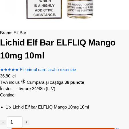
Brand:
Elf Bar
Lichid Elf Bar ELFLIQ Mango
10mg 10ml
★
★
★
★
★
Fii primul care lasă o recenzie
36,90
lei
TVA inclus
Cumpără și câștigă
36 puncte
În stoc — livrare 24/48h
(L-V)
Contine:
1 x Lichid Elf bar ELFLIQ Mango 10mg 10ml
−
+