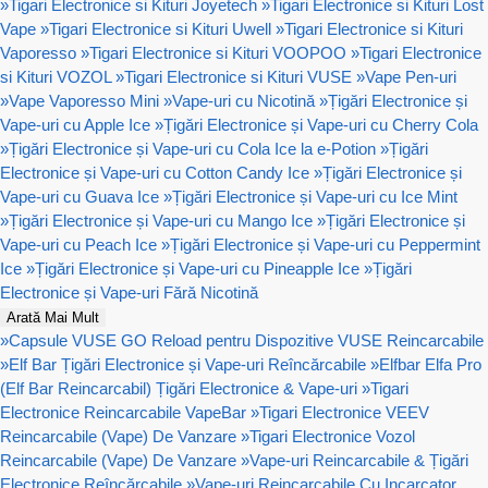
»
Tigari Electronice si Kituri Joyetech
»
Tigari Electronice si Kituri Lost
Vape
»
Tigari Electronice si Kituri Uwell
»
Tigari Electronice si Kituri
Vaporesso
»
Tigari Electronice si Kituri VOOPOO
»
Tigari Electronice
si Kituri VOZOL
»
Tigari Electronice si Kituri VUSE
»
Vape Pen-uri
»
Vape Vaporesso Mini
»
Vape-uri cu Nicotină
»
Țigări Electronice și
Vape-uri cu Apple Ice
»
Țigări Electronice și Vape-uri cu Cherry Cola
»
Țigări Electronice și Vape-uri cu Cola Ice la e-Potion
»
Țigări
Electronice și Vape-uri cu Cotton Candy Ice
»
Țigări Electronice și
Vape-uri cu Guava Ice
»
Țigări Electronice și Vape-uri cu Ice Mint
»
Țigări Electronice și Vape-uri cu Mango Ice
»
Țigări Electronice și
Vape-uri cu Peach Ice
»
Țigări Electronice și Vape-uri cu Peppermint
Ice
»
Țigări Electronice și Vape-uri cu Pineapple Ice
»
Țigări
Electronice și Vape-uri Fără Nicotină
Arată Mai Mult
»
Capsule VUSE GO Reload pentru Dispozitive VUSE Reincarcabile
»
Elf Bar Țigări Electronice și Vape-uri Reîncărcabile
»
Elfbar Elfa Pro
(Elf Bar Reincarcabil) Țigări Electronice & Vape-uri
»
Tigari
Electronice Reincarcabile VapeBar
»
Tigari Electronice VEEV
Reincarcabile (Vape) De Vanzare
»
Tigari Electronice Vozol
Reincarcabile (Vape) De Vanzare
»
Vape-uri Reincarcabile & Țigări
Electronice Reîncărcabile
»
Vape-uri Reincarcabile Cu Incarcator