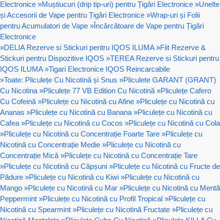
Electronice
»
Muștiucuri (drip tip-uri) pentru Țigări Electronice
»
Unelte
și Accesorii de Vape pentru Țigări Electronice
»
Wrap-uri și Folii
pentru Acumulatori de Vape
»
Încărcătoare de Vape pentru Țigări
Electronice
»
DELIA Rezerve si Stickuri pentru IQOS ILUMA
»
Fiit Rezerve &
Stickuri pentru Dispozitive IQOS
»
TEREA Rezerve si Stickuri pentru
IQOS ILUMA
»
Tigari Electronice IQOS Reincarcabile
»
Toate: Pliculețe Cu Nicotină și Snus
»
Pliculete GARANT (GRANT)
Cu Nicotina
»
Pliculețe 77 VB Edition Cu Nicotină
»
Pliculețe Cafero
Cu Cofeină
»
Pliculețe cu Nicotină cu Afine
»
Pliculețe cu Nicotină cu
Ananas
»
Pliculețe cu Nicotină cu Banana
»
Pliculețe cu Nicotină cu
Cafea
»
Pliculețe cu Nicotină cu Cocos
»
Pliculețe cu Nicotină cu Cola
»
Pliculețe cu Nicotină cu Concentrație Foarte Tare
»
Pliculețe cu
Nicotină cu Concentrație Medie
»
Pliculețe cu Nicotină cu
Concentrație Mică
»
Pliculețe cu Nicotină cu Concentrație Tare
»
Pliculețe cu Nicotină cu Căpșuni
»
Pliculețe cu Nicotină cu Fructe de
Pădure
»
Pliculețe cu Nicotină cu Kiwi
»
Pliculețe cu Nicotină cu
Mango
»
Pliculețe cu Nicotină cu Mar
»
Pliculețe cu Nicotină cu Mentă
Peppermint
»
Pliculețe cu Nicotină cu Profil Tropical
»
Pliculețe cu
Nicotină cu Spearmint
»
Pliculețe cu Nicotină Fructate
»
Pliculețe cu