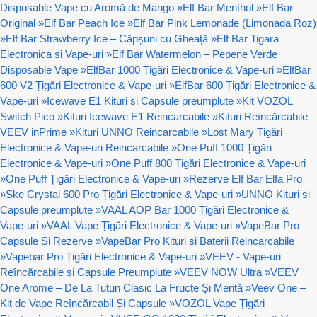
Disposable Vape cu Aromă de Mango
»
Elf Bar Menthol
»
Elf Bar
Original
»
Elf Bar Peach Ice
»
Elf Bar Pink Lemonade (Limonada Roz)
»
Elf Bar Strawberry Ice – Căpșuni cu Gheață
»
Elf Bar Tigara
Electronica si Vape-uri
»
Elf Bar Watermelon – Pepene Verde
Disposable Vape
»
ElfBar 1000 Țigări Electronice & Vape-uri
»
ElfBar
600 V2 Țigări Electronice & Vape-uri
»
ElfBar 600 Țigări Electronice &
Vape-uri
»
Icewave E1 Kituri si Capsule preumplute
»
Kit VOZOL
Switch Pico
»
Kituri Icewave E1 Reincarcabile
»
Kituri Reîncărcabile
VEEV inPrime
»
Kituri UNNO Reincarcabile
»
Lost Mary Țigări
Electronice & Vape-uri Reincarcabile
»
One Puff 1000 Țigări
Electronice & Vape-uri
»
One Puff 800 Țigări Electronice & Vape-uri
»
One Puff Țigări Electronice & Vape-uri
»
Rezerve Elf Bar Elfa Pro
»
Ske Crystal 600 Pro Țigări Electronice & Vape-uri
»
UNNO Kituri si
Capsule preumplute
»
VAAL AOP Bar 1000 Țigări Electronice &
Vape-uri
»
VAAL Vape Țigări Electronice & Vape-uri
»
VapeBar Pro
Capsule Si Rezerve
»
VapeBar Pro Kituri si Baterii Reincarcabile
»
Vapebar Pro Țigări Electronice & Vape-uri
»
VEEV - Vape-uri
Reîncărcabile și Capsule Preumplute
»
VEEV NOW Ultra
»
VEEV
One Arome – De La Tutun Clasic La Fructe Și Mentă
»
Veev One –
Kit de Vape Reîncărcabil Și Capsule
»
VOZOL Vape Țigări