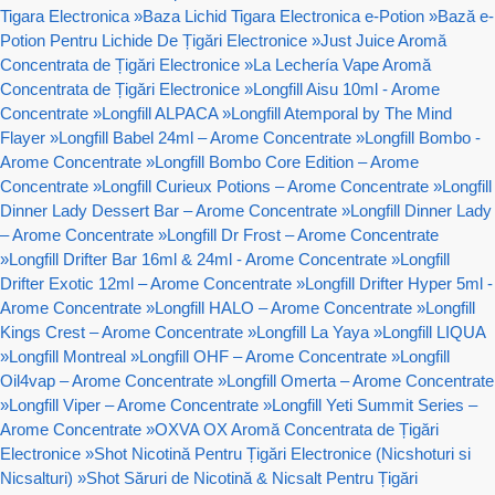
Tigara Electronica
»
Baza Lichid Tigara Electronica e-Potion
»
Bază e-
Potion Pentru Lichide De Țigări Electronice
»
Just Juice Aromă
Concentrata de Țigări Electronice
»
La Lechería Vape Aromă
Concentrata de Țigări Electronice
»
Longfill Aisu 10ml - Arome
Concentrate
»
Longfill ALPACA
»
Longfill Atemporal by The Mind
Flayer
»
Longfill Babel 24ml – Arome Concentrate
»
Longfill Bombo -
Arome Concentrate
»
Longfill Bombo Core Edition – Arome
Concentrate
»
Longfill Curieux Potions – Arome Concentrate
»
Longfill
Dinner Lady Dessert Bar – Arome Concentrate
»
Longfill Dinner Lady
– Arome Concentrate
»
Longfill Dr Frost – Arome Concentrate
»
Longfill Drifter Bar 16ml & 24ml - Arome Concentrate
»
Longfill
Drifter Exotic 12ml – Arome Concentrate
»
Longfill Drifter Hyper 5ml -
Arome Concentrate
»
Longfill HALO – Arome Concentrate
»
Longfill
Kings Crest – Arome Concentrate
»
Longfill La Yaya
»
Longfill LIQUA
»
Longfill Montreal
»
Longfill OHF – Arome Concentrate
»
Longfill
Oil4vap – Arome Concentrate
»
Longfill Omerta – Arome Concentrate
»
Longfill Viper – Arome Concentrate
»
Longfill Yeti Summit Series –
Arome Concentrate
»
OXVA OX Aromă Concentrata de Țigări
Electronice
»
Shot Nicotină Pentru Țigări Electronice (Nicshoturi si
Nicsalturi)
»
Shot Săruri de Nicotină & Nicsalt Pentru Țigări