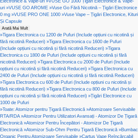
Electronice & Vape-uri
»
VUSE GO 1000 Țigări Electronice & Vape-
uri
»
VUSE GO AROME
»
Vuse Go Fără Nicotină – Țigări Electronice
0 mg
»
VUSE PRO ONE 1000
»
Vuse Vape – Țigări Electronice, Kituri
Și Capsule
Arată Mai Mult
»
Tigara Electronica cu 1200 de Pufuri (Include opțiuni cu nicotină și
fără nicotină Reduceri)
»
Tigara Electronica cu 1600 de Pufuri
(Include opțiuni cu nicotină și fără nicotină Reduceri)
»
Tigara
Electronica cu 1800 de Pufuri (Include opțiuni cu nicotină și fără
nicotină Reduceri)
»
Tigara Electronica cu 2000 de Pufuri (Include
opțiuni cu nicotină și fără nicotină Reduceri)
»
Tigara Electronica cu
2400 de Pufuri (Include opțiuni cu nicotină și fără nicotină Reduceri)
»
Tigara Electronica cu 600 de Pufuri (Include opțiuni cu nicotină și
fără nicotină Reduceri)
»
Tigara Electronica cu 800 de Pufuri (Include
opțiuni cu nicotină și fără nicotină Reduceri)
»
Țigări Electronice cu
1000 de Pufuri
»
Toate: Atomizor pentru Țigară Electronică
»
Atomizoare Servisabile
RTA/RDA
»
Atomizor Pentru Utilizatori Avansați - Atomizor De Țigară
Electronică
»
Atomizor Pentru Începători - Atomizor De Țigară
Electronică
»
Atomizor Sub-Ohm Pentru Țigară Electronică
»
Bumbac
Organic Pentru Atomizoare Servisabile
»
Cartuș Vape Reîncărcabil