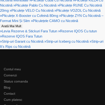
Nicotină Mentolate
»
Pliculețe Cuba Cu Nicotină
»
Pliculețe KILLA Cu
Nicotină
»
Pliculețe Pablo Cu Nicotină
»
Pliculețe RUNE Cu Nicotină
20mg
»
Pliculețe VELO Cu Nicotină
»
Pliculețe VOZOL Cu Nicotină
»
Pliculețe X-Booster cu Cofeină 80mg
»
Pliculețe ZYN Cu Nicotină –
Format Mini Și Slim
»
Pliculețele CAMO cu Nicotină
Arată Mai Mult
»
Levia Rezerve & Stickuri Fara Tutun
»
Rezerve IQOS Cu tutun
»
Rezerve IQOS Fara Tutun
»
Strip-uri Garant cu Nicotină
»
Strip-uri Iceberg cu Nicotină
»
Strip-uri
It's Rips cu Nicotină
Ajutor
Contul meu
Comenzi
Status comanda
Blog
Contact
Cum platesc