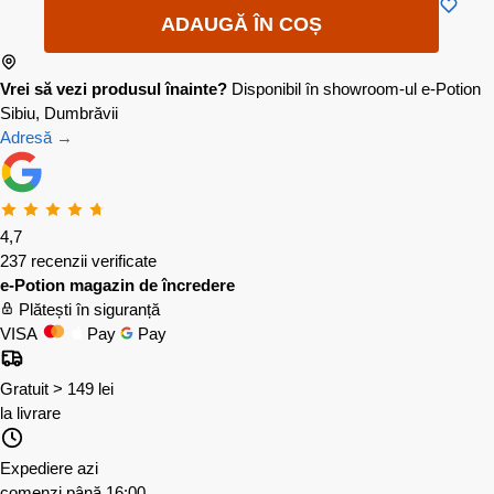
ADAUGĂ ÎN COȘ
Vrei să vezi produsul înainte?
Disponibil în showroom-ul e-Potion
Sibiu, Dumbrăvii
Adresă →
4,7
237 recenzii verificate
e-Potion magazin de încredere
Plătești în siguranță
VISA
Pay
Pay
Gratuit > 149 lei
la livrare
Expediere azi
comenzi până 16:00