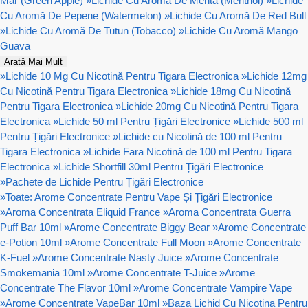
Mar (Green Apple)
»
Lichide Cu Aromă De Menta (Menthol)
»
Lichide
Cu Aromă De Pepene (Watermelon)
»
Lichide Cu Aromă De Red Bull
»
Lichide Cu Aromă De Tutun (Tobacco)
»
Lichide Cu Aromă Mango
Guava
Arată Mai Mult
»
Lichide 10 Mg Cu Nicotină Pentru Tigara Electronica
»
Lichide 12mg
Cu Nicotină Pentru Tigara Electronica
»
Lichide 18mg Cu Nicotină
Pentru Tigara Electronica
»
Lichide 20mg Cu Nicotină Pentru Tigara
Electronica
»
Lichide 50 ml Pentru Țigări Electronice
»
Lichide 500 ml
Pentru Țigări Electronice
»
Lichide cu Nicotină de 100 ml Pentru
Tigara Electronica
»
Lichide Fara Nicotină de 100 ml Pentru Tigara
Electronica
»
Lichide Shortfill 30ml Pentru Țigări Electronice
»
Pachete de Lichide Pentru Țigări Electronice
»
Toate: Arome Concentrate Pentru Vape Și Țigări Electronice
»
Aroma Concentrata Eliquid France
»
Aroma Concentrata Guerra
Puff Bar 10ml
»
Arome Concentrate Biggy Bear
»
Arome Concentrate
e-Potion 10ml
»
Arome Concentrate Full Moon
»
Arome Concentrate
K-Fuel
»
Arome Concentrate Nasty Juice
»
Arome Concentrate
Smokemania 10ml
»
Arome Concentrate T-Juice
»
Arome
Concentrate The Flavor 10ml
»
Arome Concentrate Vampire Vape
»
Arome Concentrate VapeBar 10ml
»
Baza Lichid Cu Nicotina Pentru