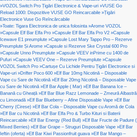
»
VOZOL Switch Pro Țigări Electronice & Vape-uri
»
VUSE Go
Reload 1000: Dispozitive VUSE GO Reincarcabile
»
Țigări
Electronice Vuse Go Reîncărcabile
»
Toate: Tigara Electronica de unica folosinta
»
Arome VOZOL
»
Capsule Elf Bar Elfa Pro
»
Capsule Elf Bar Elfa Pro V2
»
Capsule
Icewave E1 preumplute
»
Capsule Lost Mary Tappo Pro – Rezerve
Preumplute Și Arome
»
Capsule si Rezerve Ske Crystal 600 Pro
»
Capsule Unno Preumplute
»
Capsule VEEV inPrime cu 1400 de
Pufuri
»
Capsule VEEV One – Rezerve Preumplute
»
Capsule
VOZOL Switch Pro
»
Cartușe Cu Lichide Pentru Țigări Electronice si
Vape-uri
»
Drifter Poco 600
»
Elf Bar 10mg Nicotină – Disposable
Vape cu Sare de Nicotină
»
Elf Bar 20mg Nicotină – Disposable Vape
cu Sare de Nicotină
»
Elf Bar Apple ( Mar)
»
Elf Bar Banana Ice –
Banană cu Gheață
»
Elf Bar Blue Razz Lemonade – Zmeură Albastră
cu Limonadă
»
Elf Bar Blueberry – Afine Disposable Vape
»
Elf Bar
Cherry (Cirese)
»
Elf Bar Cola – Disposable Vape cu Aromă de Cola
»
Elf Bar cu Nicotină
»
Elf Bar Elfa Pro & Turbo Kituri si Baterii
Reincarcabile
»
Elf Bar Energy (Red Bull)
»
Elf Bar Fructe de Padure (
Mixed Berries)
»
Elf Bar Grape – Struguri Disposable Vape
»
Elf Bar
Ieftin (oferta)
»
Elf Bar Kiwi Passionfruit guava
»
Elf Bar Mango –