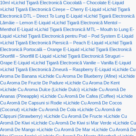
10ml
»
Lichid Țigară Electronică Ciocolată – Chocolate E-Liquid
»
Lichid Țigară Electronică Cireșe – Cherry E-Liquid
»
Lichid Țigară
Electronică DTL – Direct To Lung E-Liquid
»
Lichid Țigară Electronică
Lămâie – Lemon E-Liquid
»
Lichid Țigară Electronică Mentol –
Menthol E-Liquid
»
Lichid Țigară Electronică MTL – Mouth to Lung E-
Liquid
»
Lichid Țigară Electronică pentru Pod – Pod System E-Liquid
»
Lichid Țigară Electronică Piersică – Peach E-Liquid
»
Lichid Țigară
Electronică Portocală – Orange E-Liquid
»
Lichid Țigară Electronică
Shortfill – Shortfill E-Liquid
»
Lichid Țigară Electronică Struguri –
Grape E-Liquid
»
Lichid Țigară Electronică Vanilie – Vanilla E-Liquid
»
Lichid Țigară Electronică Zmeură – Raspberry E-Liquid
»
Lichide Cu
Aroma De Banana
»
Lichide Cu Aroma De Blueberry (Afine)
»
Lichide
Cu Aroma De Fructe De Padure
»
Lichide Cu Aroma De Kent
»
Lichide Cu Aroma Dulce (Lichide Dulci)
»
Lichide Cu Aromă De
Ananas (Pineapple)
»
Lichide Cu Aromă De Cafea (Coffee)
»
Lichide
Cu Aromă De Capsuni si Rodie
»
Lichide Cu Aromă De Cocos
(Coconut)
»
Lichide Cu Aromă De Cola
»
Lichide Cu Aromă de
Căpșuni (Strawberry)
»
Lichide Cu Aromă De Fructe
»
Lichide Cu
Aromă De Kiwi
»
Lichide Cu Aromă De Kiwi si Mar Verde
»
Lichide Cu
Aromă De Mango
»
Lichide Cu Aromă De Mar
»
Lichide Cu Aromă De