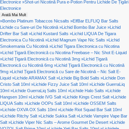
Electronice
»
Shot-uri Nicotină Pura e-Potion Pentru Lichide De Țigări
Electronice
Arată Mai Mult
»
Bombo Platinum Tobaccos Nicsalts
»
ElfBar ELFLIQ Bar Salts
Lichide cu Sare-uri De Nicotină
»
Lichid Bombo Bar Juice
»
Lichid
Drifter Bar Salt
»
Lichid Kustard Salts
»
Lichid LIQUA De Tigara
Electronica Cu Nicotină
»
Lichid Magnum Vape Nic Salts
»
Lichid
Smokemania Cu Nicotină
»
Lichid Tigara Electronica cu Nicotina
»
Lichid Țigară Electronică cu Nicotina Freebase – Nic Shot E-Liquid
»
Lichid Țigară Electronică cu Nicotină 3mg
»
Lichid Țigară
Electronică cu Nicotină 6mg
»
Lichid Țigară Electronică cu Nicotină
9mg
»
Lichid Țigară Electronică cu Sare de Nicotină – Nic Salt E-
Liquid
»
Lichide ARAMAX Salt
»
Lichide Big Bold Salts
»
Lichide Don
Cristo Salt 10ml
»
Lichide Fizzy Juice Salt 10ml
»
Lichide GuerraLiq
10ml
»
Lichide GuerraLiq Salts 10ml
»
Lichide Halo Salts
»
Lichide
Hangsen 10ml
»
Lichide IVG Salt
»
Lichide Kings Crest Salt
»
Lichide
LIQUA Salts
»
Lichide OOPs Salt 10ml
»
Lichide OSSEM Salts
»
Lichide OXVA OX Salts 10ml
»
Lichide Riot Squad Bar Salt 10ml
»
Lichide Ritchy Salt
»
Lichide Sukka Salt
»
Lichide Vampire Vape Bar
Salt
»
Lichide Viper Nic Salts – Arome Gourmet De Desert
»
Lichide
VOZOL Salt Prime 10ml
»
Lichide Yeti Bar Salts 10ml
»
Lichidele