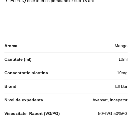
ELIFLIQ este interzis persoanelor sub 18 ani
Aroma
Mango
Cantitate (ml)
10ml
Concentratie nicotina
10mg
Brand
Elf Bar
Nivel de experienta
Avansat, Incepator
Viscozitate -Raport (VG/PG)
50%VG 50%PG