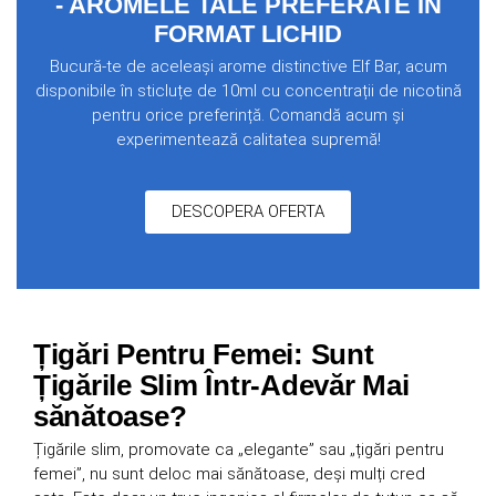
- AROMELE TALE PREFERATE ÎN
FORMAT LICHID
Bucură-te de aceleași arome distinctive Elf Bar, acum
disponibile în sticluțe de 10ml cu concentrații de nicotină
pentru orice preferință. Comandă acum și
experimentează calitatea supremă!
DESCOPERA OFERTA
Țigări Pentru Femei: Sunt
Țigările Slim Într-Adevăr Mai
sănătoase?
Țigările slim, promovate ca „elegante” sau „țigări pentru
femei”, nu sunt deloc mai sănătoase, deși mulți cred