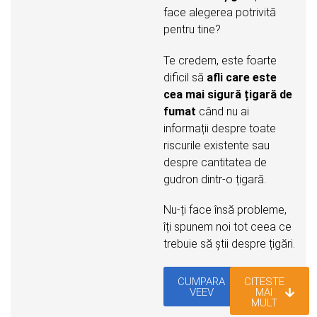
face alegerea potrivită
pentru tine?
Te credem, este foarte
dificil să
afli care este
cea mai sigură țigară de
fumat
când nu ai
informații despre toate
riscurile existente sau
despre cantitatea de
gudron dintr-o țigară.
Nu-ți face însă probleme,
îți spunem noi tot ceea ce
trebuie să știi despre țigări.
CUMPARA
CITESTE
VEEV
MAI
MULT