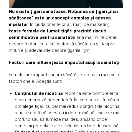
Nu există țigări sănătoase. Noțiunea de țigări „mai
sănătoase” este un concept complex și adesea
înșelător
. În ciuda diferitelor afirmații de marketing,
toate formele de fumat țigări prezintă riscuri
semnificative pentru sănătate
. Iată mai multe detalii
despre factorii care influențează sănătatea și despre
miturile și adevărurile despre țigările light:
Factori care influențează impactul asupra sănătății
Fumatul are impact asupra sănătății din cauza mai multor
factori cheie. Aceștia sunt:
Conținutul de nicotină
: Nicotina este componenta
care generează dependență. În timp ce unii fumători
pot alege țigări cu cel mai redus conținut de nicotină,
studiile arată că acestea îi determină să inhaleze mai
profund sau să fumeze mai des, anulând orice
beneficii potențiale ale nivelurilor reduse de nicotină.