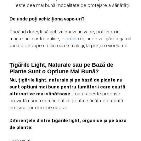
este cea mai bună modalitate de protejare a sănătății.
De unde poți achiziționa vape-uri?
Oricând dorești să achiziționezi un vape, poți intra în
magazinul nostru online,
e-potion.ro
, unde vei găsi o gamă
variată de vape-uri din care să alegi, la prețuri excelente.
Țigările Light, Naturale sau pe Bază de
Plante Sunt o Opțiune Mai Bună?
Nu, țigările light, naturale și pe bază de plante nu
sunt opțiuni mai bune pentru fumătorii care caută
alternative mai sănătoase
. Toate aceste produse
prezintă riscuri semnificative pentru sănătate datorită
emisiilor lor chimice nocive.
Diferențele dintre țigările light, organice și pe bază
de plante:
Țigări light