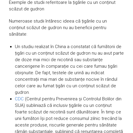
Exemple de studii referitoare la țigările cu un conținut
scăzut de gudron
Numeroase studii întăresc ideea că țigările cu un
conținut scăzut de gudron nu au beneficii pentru
sănătate:
Un studiu realizat în China a constatat că fumătorii de
țigări cu un conținut scăzut de gudron nu au avut parte
de doze mai mici de nicotină sau substanțe
cancerigene în comparație cu cei care fumau țigări
obișnuite. De fapt, testele de urină au indicat
concentrații mai mari de substanțe nocive în rândul
celor care au fumat țigări cu un conținut scăzut de
gudron.
CDC
(Centrul pentru Prevenirea și Controlul Bolilor din
SUA) subliniază că inclusiv țigările cu un conținut
foarte scăzut de nicotină sunt dăunătoare. În timp ce
unii fumători își pot reduce consumul zilnic trecând la
aceste produse, riscurile generale pentru sănătate
rămân substanțiale, subliniind că renunțarea completă