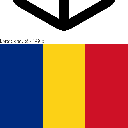
Livrare gratuită
> 149 lei