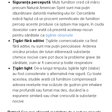
Siguranța percepută
: Mulți fumători cred că mărci
precum Natural American Spirit sunt mai puțin
dăunătoare datorită marketing-ului lor. Cercetările
indică faptul că un procent semnificativ de fumători
percep aceste produse ca opțiuni mai sigure, în ciuda
dovezilor care arată că prezintă aceleași riscuri
pentru sănătate ca
țigările obișnuite
.
Țigări fără aditivi
: Țigările comercializate ca fiind
fără aditivi, nu sunt mai puțin periculoase. Arderea
oricărui produs din tutun eliberează substanțe
chimice nocive care pot duce la probleme grave de
sănătate, cum ar fi cancerul și bolile respiratorii.
Țigări light
: De-a lungul timpului, țigările light (slabe)
au fost considerate o alternativă mai sigură. Cu toate
acestea, studiile arată că fumătorii compensează
adesea nivelurile mai scăzute de gudron prin inhalare
mai profundă sau fumat mai des, ducând la o
expunere similară sau chiar crescută la substanțe
nocive.