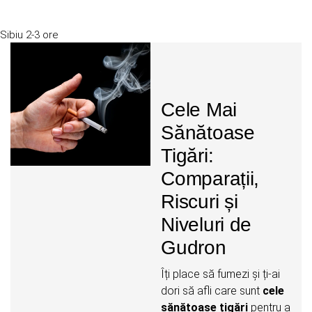
Sibiu
2-3 ore
Cele Mai
Sănătoase
Tigări:
Comparații,
Riscuri și
Niveluri de
Gudron
Îți place să fumezi și ți-ai
dori să afli care sunt
cele
sănătoase țigări
pentru a