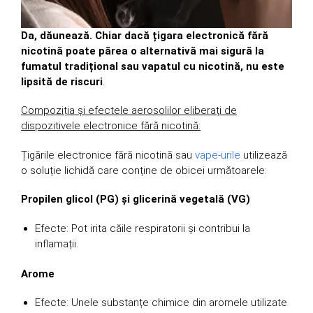
Da, dăunează. Chiar dacă țigara electronică fără
nicotină poate părea o alternativă mai sigură la
fumatul tradițional sau vapatul cu nicotină, nu este
lipsită de riscuri
.
Compoziția și efectele aerosolilor eliberați de
dispozitivele electronice fără nicotină:
Țigările electronice fără nicotină sau
vape-urile
utilizează
o soluție lichidă care conține de obicei următoarele:
Propilen glicol (PG) și glicerină vegetală (VG)
Efecte: Pot irita căile respiratorii și contribui la
inflamații.
Arome
Efecte: Unele substanțe chimice din aromele utilizate