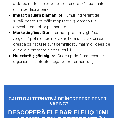
arderea materialelor vegetale generează substanțe
chimice dăunătoare.
Impact asupra plămânilor
: Fumul, indiferent de
sursă, poate irita căile respiratorii și contribui la
dezvoltarea bolilor pulmonare.
Marketing înșelător
: Termeni precum „light” sau
„organic” pot induce în eroare, făcând utilizatorii să
creadă că riscurile sunt semnificativ mai mici, ceea ce
duce la o creștere a consumului.
Nu există țigări sigure
: Orice tip de fumat expune
organismul la efecte negative pe termen lung.
CAUȚI O ALTERNATIVĂ DE ÎNCREDERE PENTRU
VAPING?
DESCOPERĂ ELF BAR ELFLIQ 10ML