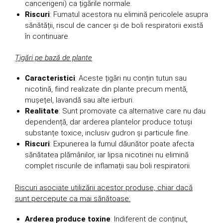
cancerigeni) ca țigările normale.
Riscuri
: Fumatul acestora nu elimină pericolele asupra
sănătății, riscul de cancer și de boli respiratorii există
în continuare.
Țigări pe bază de plante
Caracteristici
: Aceste țigări nu conțin tutun sau
nicotină, fiind realizate din plante precum mentă,
mușețel, lavandă sau alte ierburi.
Realitate
: Sunt promovate ca alternative care nu dau
dependență, dar arderea plantelor produce totuși
substanțe toxice, inclusiv gudron și particule fine.
Riscuri
: Expunerea la fumul dăunător poate afecta
sănătatea plămânilor, iar lipsa nicotinei nu elimină
complet riscurile de inflamații sau boli respiratorii.
Riscuri asociate utilizării acestor produse, chiar dacă
sunt percepute ca mai sănătoase:
Arderea produce toxine
: Indiferent de conținut,