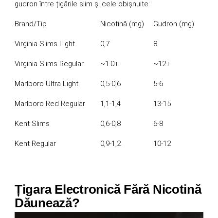
gudron între țigările slim și cele obișnuite:
Brand/Tip
Nicotină (mg)
Gudron (mg)
Virginia Slims Light
0,7
8
Virginia Slims Regular
~1.0+
~12+
Marlboro Ultra Light
0,5-0,6
5-6
Marlboro Red Regular
1,1-1,4
13-15
Kent Slims
0,6-0,8
6-8
Kent Regular
0,9-1,2
10-12
Țigara Electronică Fără Nicotină
Dăunează?