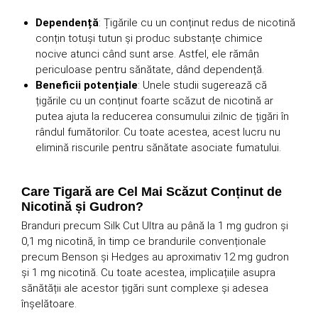
Dependență
: Țigările cu un conținut redus de nicotină
conțin totuși tutun și produc substanțe chimice
nocive atunci când sunt arse. Astfel, ele rămân
periculoase pentru sănătate, dând dependență.
Beneficii potențiale
: Unele studii sugerează că
țigările cu un conținut foarte scăzut de nicotină ar
putea ajuta la reducerea consumului zilnic de țigări în
rândul fumătorilor. Cu toate acestea, acest lucru nu
elimină riscurile pentru sănătate asociate fumatului.
Care Tigară are Cel Mai Scăzut Conținut de
Nicotină și Gudron?
Branduri precum Silk Cut Ultra au până la 1 mg gudron și
0,1 mg nicotină, în timp ce brandurile convenționale
precum Benson și Hedges au aproximativ 12 mg gudron
și 1 mg nicotină. Cu toate acestea, implicațiile asupra
sănătății ale acestor țigări sunt complexe și adesea
înșelătoare.