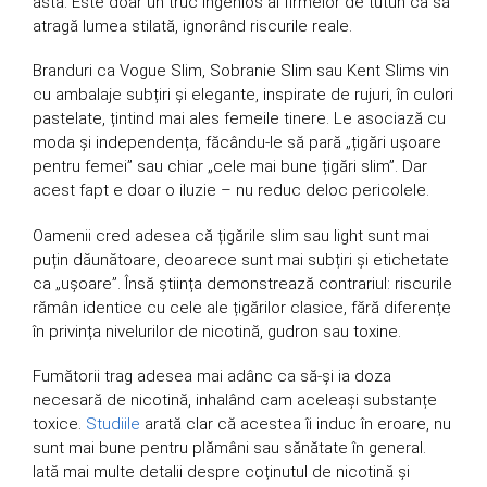
asta. Este doar un truc ingenios al firmelor de tutun ca să
atragă lumea stilată, ignorând riscurile reale.
Branduri ca Vogue Slim, Sobranie Slim sau Kent Slims vin
cu ambalaje subțiri și elegante, inspirate de rujuri, în culori
pastelate, țintind mai ales femeile tinere. Le asociază cu
moda și independența, făcându-le să pară „țigări ușoare
pentru femei” sau chiar „cele mai bune țigări slim”. Dar
acest fapt e doar o iluzie – nu reduc deloc pericolele.
Oamenii cred adesea că țigările slim sau light sunt mai
puțin dăunătoare, deoarece sunt mai subțiri și etichetate
ca „ușoare”. Însă știința demonstrează contrariul: riscurile
rămân identice cu cele ale țigărilor clasice, fără diferențe
în privința nivelurilor de nicotină, gudron sau toxine.
Fumătorii trag adesea mai adânc ca să-și ia doza
necesară de nicotină, inhalând cam aceleași substanțe
toxice.
Studiile
arată clar că acestea îi induc în eroare, nu
sunt mai bune pentru plămâni sau sănătate în general.
Iată mai multe detalii despre coținutul de nicotină și