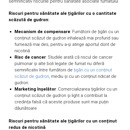
semnificativ riscurile pentru sănătate asociate fumatului.
Riscuri pentru sănătate ale țigărilor cu o cantitate
scăzută de gudron:
Mecanism de compensare
: Fumătorii de țigări cu un
conținut scăzut de gudron inhalează mai profund sau
fumează mai des, pentru a-și atinge aportul dorit de
nicotină.
Risc de cancer
: Studiile arată că riscul de cancer
pulmonar și alte boli legate de fumat nu diferă
semnificativ între fumătorii de
țigări cu un conținut
scăzut de gudron
, mediu și cu un conținut ridicat de
gudron.
Marketing înșelător
: Comercializarea țigărilor cu un
conținut scăzut de gudron și light a contribuit la
credința falsă că aceste produse sunt mai puțin
dăunătoare.
Riscuri pentru sănătate ale țigărilor cu un conținut
redus de nicotină