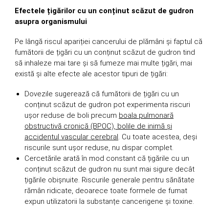
Efectele țigărilor cu un conținut scăzut de gudron
asupra organismului
Pe lângă riscul apariției cancerului de plămâni și faptul că
fumătorii de țigări cu un conținut scăzut de gudron tind
să inhaleze mai tare și să fumeze mai multe țigări, mai
există și alte efecte ale acestor tipuri de țigări:
Dovezile sugerează că fumătorii de țigări cu un
conținut scăzut de gudron pot experimenta riscuri
ușor reduse de boli precum
boala pulmonară
obstructivă cronică (BPOC), bolile de inimă și
accidentul vascular cerebral
. Cu toate acestea, deși
riscurile sunt ușor reduse, nu dispar complet.
Cercetările arată în mod constant că țigările cu un
conținut scăzut de gudron nu sunt mai sigure decât
țigările obișnuite. Riscurile generale pentru sănătate
rămân ridicate, deoarece toate formele de fumat
expun utilizatorii la substanțe cancerigene și toxine.