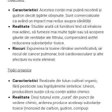
Caracteristici
: Acestea conțin mai puțină nicotină și
gudron decât țigările obișnuite. Sunt comercializate
ca având un impact mai redus asupra sănătății.
Realitate
: Studiile arată că fumătorii tind să inhaleze
mai adânc, să fumeze mai multe țigări sau să acopere
găurile de ventilație ale filtrului, compensând astfel
reducerea substanțelor toxice.
Riscuri
: Expunerea la toxine rămâne semnificativă, iar
riscul de cancer pulmonar, boli cardiovasculare și alte
afecțiuni nu este eliminat.
Țigări organice
Caracteristici
: Realizate din tutun cultivat organic,
fără pesticide sau îngrășăminte sintetice. Uneori,
producătorii susțin că nu conțin aditivi chimici.
Realitate
: Deși tutunul este „curat” din punct de
vedere chimic, arderea produce aceleași substanțe
toxice (monoxid de carbon, gudron, compuși