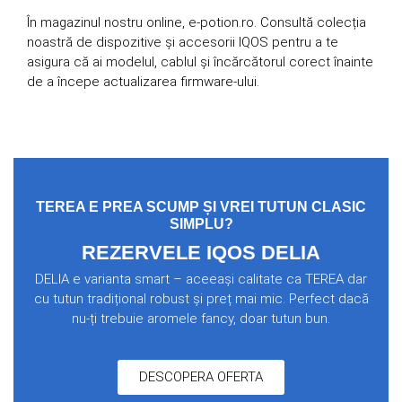
În magazinul nostru online, e-potion.ro. Consultă colecția
noastră de dispozitive și accesorii IQOS pentru a te
asigura că ai modelul, cablul și încărcătorul corect înainte
de a începe actualizarea firmware-ului.
TEREA E PREA SCUMP ȘI VREI TUTUN CLASIC
SIMPLU?
REZERVELE IQOS DELIA
DELIA e varianta smart – aceeași calitate ca TEREA dar
cu tutun tradițional robust și preț mai mic. Perfect dacă
nu-ți trebuie aromele fancy, doar tutun bun.
DESCOPERA OFERTA