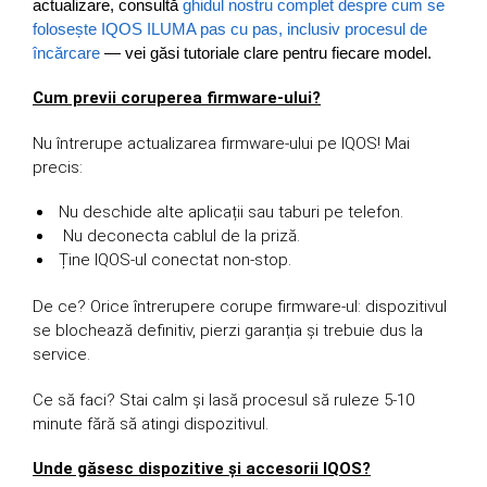
actualizare, consultă
ghidul nostru complet despre cum se
folosește IQOS ILUMA pas cu pas, inclusiv procesul de
încărcare
— vei găsi tutoriale clare pentru fiecare model.
Cum previi coruperea firmware-ului?
Nu întrerupe actualizarea firmware-ului pe IQOS! Mai
precis:
Nu deschide alte aplicații sau taburi pe telefon.
Nu deconecta cablul de la priză.
Ține IQOS-ul conectat non-stop.
De ce? Orice întrerupere corupe firmware-ul: dispozitivul
se blochează definitiv, pierzi garanția și trebuie dus la
service.
Ce să faci? Stai calm și lasă procesul să ruleze 5-10
minute fără să atingi dispozitivul.
Unde găsesc dispozitive și accesorii IQOS?