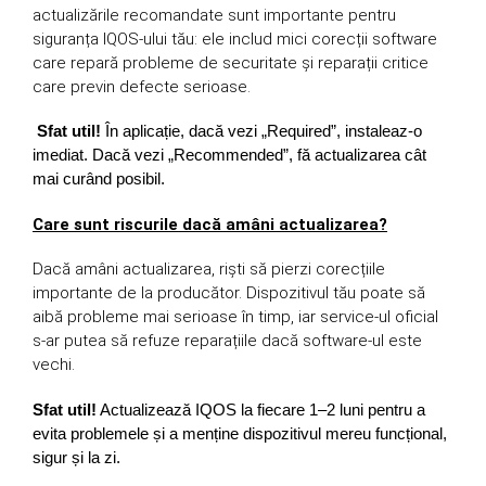
actualizările recomandate sunt importante pentru
siguranța IQOS-ului tău: ele includ mici corecții software
care repară probleme de securitate și reparații critice
care previn defecte serioase.
Sfat util!
În aplicație, dacă vezi „Required”, instaleaz-o
imediat. Dacă vezi „Recommended”, fă actualizarea cât
mai curând posibil.
Care sunt riscurile dacă amâni actualizarea?
Dacă amâni actualizarea, riști să pierzi corecțiile
importante de la producător. Dispozitivul tău poate să
aibă probleme mai serioase în timp, iar service-ul oficial
s-ar putea să refuze reparațiile dacă software-ul este
vechi.
Sfat util!
Actualizează IQOS la fiecare 1–2 luni pentru a
evita problemele și a menține dispozitivul mereu funcțional,
sigur și la zi.