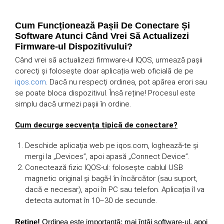
Cum Funcționează Pașii De Conectare Și
Software Atunci Când Vrei Să Actualizezi
Firmware-ul Dispozitivului?
Când vrei să actualizezi firmware-ul IQOS, urmează pașii
corecți și folosește doar aplicația web oficială de pe
iqos.com
. Dacă nu respecți ordinea, pot apărea erori sau
se poate bloca dispozitivul. Însă reține! Procesul este
simplu dacă urmezi pașii în ordine.
Cum decurge secvența tipică de conectare?
Deschide aplicația web pe iqos.com, loghează-te și
mergi la „Devices”, apoi apasă „Connect Device”.
Conectează fizic IQOS-ul: folosește cablul USB
magnetic original și bagă-l în încărcător (sau suport,
dacă e necesar), apoi în PC sau telefon. Aplicația îl va
detecta automat în 10–30 de secunde.
Reține!
Ordinea este importantă: mai întâi software-ul, apoi