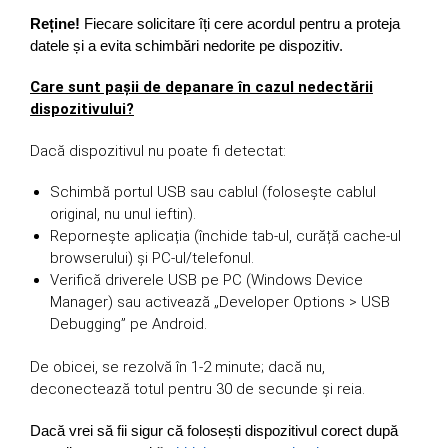
Reține!
Fiecare solicitare îți cere acordul pentru a proteja
datele și a evita schimbări nedorite pe dispozitiv.
Care sunt pașii de depanare în cazul nedectării
dispozitivului?
Dacă dispozitivul nu poate fi detectat:
Schimbă portul USB sau cablul (folosește cablul
original, nu unul ieftin).
Repornește aplicația (închide tab-ul, curăță cache-ul
browserului) și PC-ul/telefonul.
Verifică driverele USB pe PC (Windows Device
Manager) sau activează „Developer Options > USB
Debugging” pe Android.
De obicei, se rezolvă în 1-2 minute; dacă nu,
deconectează totul pentru 30 de secunde și reia.
Dacă vrei să fii sigur că folosești dispozitivul corect după