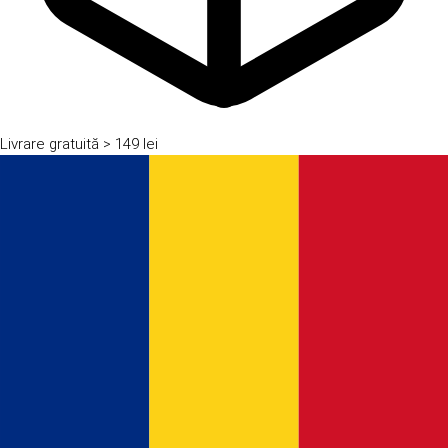
Livrare gratuită
> 149 lei