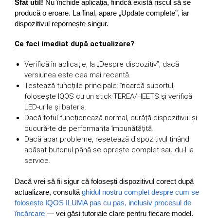
Sfat util!
Nu închide aplicația, fiindcă există riscul să se
producă o eroare. La final, apare „Update complete”, iar
dispozitivul repornește singur.
Ce faci imediat după actualizare?
Verifică în aplicație, la „Despre dispozitiv”, dacă
versiunea este cea mai recentă.
Testează funcțiile principale: încarcă suportul,
folosește IQOS cu un stick TEREA/HEETS și verifică
LED-urile și bateria.
Dacă totul funcționează normal, curăță dispozitivul și
bucură-te de performanța îmbunătățită.
Dacă apar probleme, resetează dispozitivul ținând
apăsat butonul până se oprește complet sau du-l la
service.
Dacă vrei să fii sigur că folosești dispozitivul corect după
actualizare, consultă
ghidul nostru complet despre cum se
folosește IQOS ILUMA pas cu pas, inclusiv procesul de
încărcare
— vei găsi tutoriale clare pentru fiecare model.