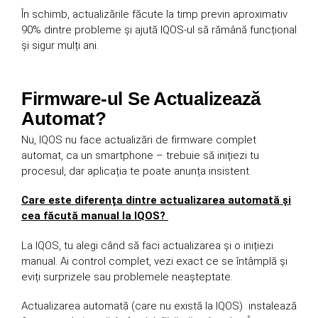
În schimb, actualizările făcute la timp previn aproximativ
90% dintre probleme și ajută IQOS-ul să rămână funcțional
și sigur mulți ani.
Firmware-ul Se Actualizează
Automat?
Nu, IQOS nu face actualizări de firmware complet
automat, ca un smartphone – trebuie să inițiezi tu
procesul, dar aplicația te poate anunța insistent.
Care este diferența dintre actualizarea automată și
cea făcută manual la IQOS?
La IQOS, tu alegi când să faci actualizarea și o inițiezi
manual. Ai control complet, vezi exact ce se întâmplă și
eviți surprizele sau problemele neașteptate.
Actualizarea automată (care nu există la IQOS) instalează