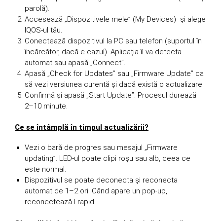
parolă).
Accesează „Dispozitivele mele” (My Devices) și alege
IQOS-ul tău.
Conectează dispozitivul la PC sau telefon (suportul în
încărcător, dacă e cazul). Aplicația îl va detecta
automat sau apasă „Connect”.
Apasă „Check for Updates” sau „Firmware Update” ca
să vezi versiunea curentă și dacă există o actualizare.
Confirmă și apasă „Start Update”. Procesul durează
2–10 minute.
Ce se întâmplă în timpul actualizării?
Vezi o bară de progres sau mesajul „Firmware
updating”. LED-ul poate clipi roșu sau alb, ceea ce
este normal.
Dispozitivul se poate deconecta și reconecta
automat de 1–2 ori. Când apare un pop-up,
reconectează-l rapid.