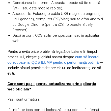
Conexiunea la internet. Aceasta trebuie să fie stabilă.
(Wi-Fi sau date mobile rapide).
Accesoriile. Folosește cablu USB magnetic original (nu
unul generic), computer (PC/Mac) sau telefon Android
cu Google Chrome (pentru iOS, folosește Bluefy
Browser).
Dacă ai cont IQOS activ pe iqos.com sau în aplicația
web.
Pentru a evita orice problemă legată de baterie în timpul
procesului, citește și ghidul nostru despre
cum să încarci
corect bateria IQOS ILUMA pentru o performanță optimă
—
include sfaturi practice despre cicluri de încărcare și ce să
eviți.
Care sunt pașii pentru actualizarea prin aplicația
web oficială?
Pașii sunt următorii:
Intră pe iqos.com și loghează-te cu contul tău (email și