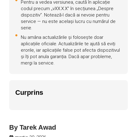
Pentru a vedea versiunea, caută în aplicație
codul precum „vXX.X.X” în secțiunea „Despre
dispozitiv”. Notează-l dacă ai nevoie pentru
service — nu este același lucru cu numărul de
serie.
Nu amâna actualizările și folosește doar
aplicațiile oficiale. Actualizările te ajută să eviți
erorile, iar aplicațiile false pot afecta dispozitivul
și îți pot anula garanția. Dacă apar probleme,
mergi la service.
Curprins
By
Tarek Awad