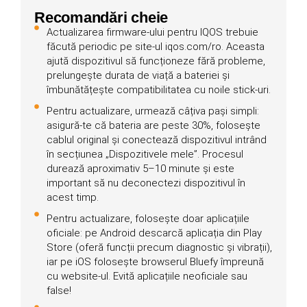
Recomandări cheie
Actualizarea firmware-ului pentru IQOS trebuie
făcută periodic pe site-ul iqos.com/ro. Aceasta
ajută dispozitivul să funcționeze fără probleme,
prelungește durata de viață a bateriei și
îmbunătățește compatibilitatea cu noile stick-uri.
Pentru actualizare, urmează câțiva pași simpli:
asigură-te că bateria are peste 30%, folosește
cablul original și conectează dispozitivul intrând
în secțiunea „Dispozitivele mele”. Procesul
durează aproximativ 5–10 minute și este
important să nu deconectezi dispozitivul în
acest timp.
Pentru actualizare, folosește doar aplicațiile
oficiale: pe Android descarcă aplicația din Play
Store (oferă funcții precum diagnostic și vibrații),
iar pe iOS folosește browserul Bluefy împreună
cu website-ul. Evită aplicațiile neoficiale sau
false!