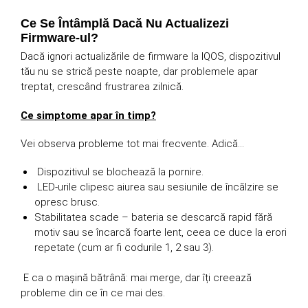
Ce Se Întâmplă Dacă Nu Actualizezi
Firmware-ul?
Dacă ignori actualizările de firmware la IQOS, dispozitivul
tău nu se strică peste noapte, dar problemele apar
treptat, crescând frustrarea zilnică.
Ce simptome apar în timp?
Vei observa probleme tot mai frecvente. Adică…
Dispozitivul se blochează la pornire.
LED-urile clipesc aiurea sau sesiunile de încălzire se
opresc brusc.
Stabilitatea scade – bateria se descarcă rapid fără
motiv sau se încarcă foarte lent, ceea ce duce la erori
repetate (cum ar fi codurile 1, 2 sau 3).
E ca o mașină bătrână: mai merge, dar îți creează
probleme din ce în ce mai des.