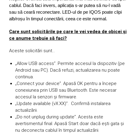
cablul. Dacă faci invers, aplicația s-ar putea să nu-l vadă
sau să ceară reconectare. LED-ul de pe IQOS poate clipi
alb/roșu în timpul conectării, ceea ce este normal.
Care sunt solicitările pe care le vei vedea de obicei și
ce anume trebuie să faci?
Aceste solicitări sunt…
„Allow USB access”. Permite accesul la dispozitiv (pe
Android sau PC). Dacă refuzi, actualizarea nu poate
continua.
„Connect your device”. Apasă OK pentru a începe
conexiunea prin USB sau Bluetooth. Este necesar
accesul la senzori și firmware.
„Update available (vX.XX)”. Confirmă instalarea
actualizării.
„Do not unplug during update”. Acesta este
avertismentul final. Apasă Start doar dacă ești gata și
nu deconecta cablul în timpul actualizării.