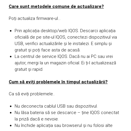
Care sunt metodele comune de actualizare?
Poți actualiza firmware-ul…
Prin aplicația desktop/web IQOS. Descarci aplicația
oficială de pe site-ul IQOS, conectezi dispozitivul via
USB, verifici actualizările și le instalezi. E simplu și
gratuit și poți face asta de acasă.
La centrul de service IQOS. Dacă nu ai PC sau vrei
ajutor, mergi la un magazin oficial. Ei ți-l actualizează
gratuit și rapid.
Cum să eviți problemele în timpul actualizării?
Ca să eviți problemele..
Nu deconecta cablul USB sau dispozitivul.
Nu lăsa bateria să se descarce – ține IQOS conectat
la priză dacă e nevoie.
Nu închide aplicația sau browserul și nu folosi alte