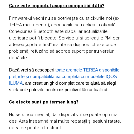
Care este impactul asupra compatibilității?
Firmware-ul vechi nu se potrivește cu stick-urile noi (ex.
TEREA mai recente), accesoriile sau aplicația oficială.
Conexiunea Bluetooth este slabă, iar actualizările
ulterioare pot fi blocate. Service-ul și aplicațiile PMI cer
adesea „update first” înainte să diagnosticheze orice
problemă, refuzând să acorde suport pentru versiuni
depășite.
Dacă vrei să descoperi
toate aromele TEREA disponibile,
prețurile și compatibilitatea completă cu modelele IQOS
ILUMA
, am creat un ghid complet care te ajută să alegi
stick-urile potrivite pentru dispozitivul tău actualizat.
Ce efecte sunt pe termen lung?
Nu se strică imediat, dar dispozitivul se poate opri mai
des. Asta înseamnă mai multe reparații și sesiuni ratate,
ceea ce poate fi frustrant.