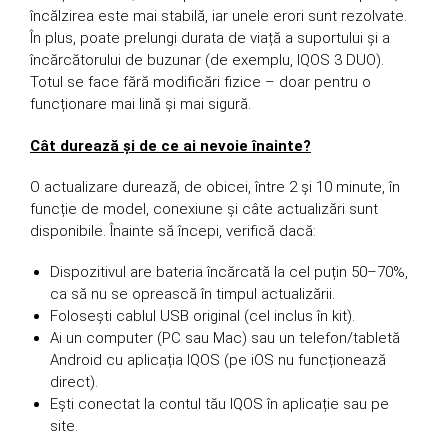
încălzirea este mai stabilă, iar unele erori sunt rezolvate.
În plus, poate prelungi durata de viață a suportului și a
încărcătorului de buzunar (de exemplu, IQOS 3 DUO).
Totul se face fără modificări fizice – doar pentru o
funcționare mai lină și mai sigură.
Cât durează și de ce ai nevoie înainte?
O actualizare durează, de obicei, între 2 și 10 minute, în
funcție de model, conexiune și câte actualizări sunt
disponibile. Înainte să începi, verifică dacă:
Dispozitivul are bateria încărcată la cel puțin 50–70%,
ca să nu se oprească în timpul actualizării.
Folosești cablul USB original (cel inclus în kit).
Ai un computer (PC sau Mac) sau un telefon/tabletă
Android cu aplicația IQOS (pe iOS nu funcționează
direct).
Ești conectat la contul tău IQOS în aplicație sau pe
site.