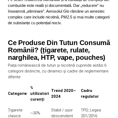
combustie este reală și documentată. Dar „reducere” nu
înseamnă „eliminare”. Aerosolul Glo rămâne un amestec
complex care include nicotină, PM2.5 și mai multe categorii
de substanțe cu potențial nociv.
Ce Produse Din Tutun Consumă
Românii? (țigarete, rulate,
narghilea, HTP, vape, pouches)
Piața românească de tutun și nicotină cuprinde astăzi 6
categorii distincte, cu dinamici și cadre de reglementare
diferite.
%
Trend 2020–
Cadru
Categorie
utilizatori
2024
regulator
curenți
Țigarete
Stabil / ușor
TPD, Legea
~30%
clasice
descendent
201/2016