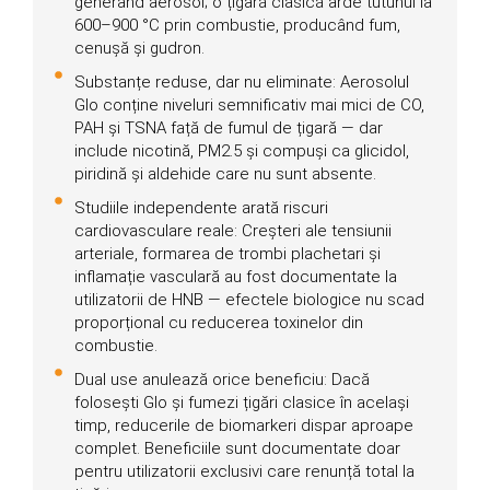
generând aerosol; o țigară clasică arde tutunul la
600–900 °C prin combustie, producând fum,
cenușă și gudron.
Substanțe reduse, dar nu eliminate: Aerosolul
Glo conține niveluri semnificativ mai mici de CO,
PAH și TSNA față de fumul de țigară — dar
include nicotină, PM2.5 și compuși ca glicidol,
piridină și aldehide care nu sunt absente.
Studiile independente arată riscuri
cardiovasculare reale: Creșteri ale tensiunii
arteriale, formarea de trombi plachetari și
inflamație vasculară au fost documentate la
utilizatorii de HNB — efectele biologice nu scad
proporțional cu reducerea toxinelor din
combustie.
Dual use anulează orice beneficiu: Dacă
folosești Glo și fumezi țigări clasice în același
timp, reducerile de biomarkeri dispar aproape
complet. Beneficiile sunt documentate doar
pentru utilizatorii exclusivi care renunță total la