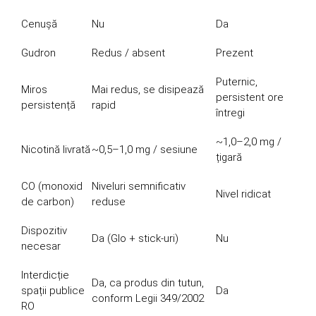
Cenușă
Nu
Da
Gudron
Redus / absent
Prezent
Puternic,
Miros
Mai redus, se disipează
persistent ore
persistență
rapid
întregi
~1,0–2,0 mg /
Nicotină livrată
~0,5–1,0 mg / sesiune
țigară
CO (monoxid
Niveluri semnificativ
Nivel ridicat
de carbon)
reduse
Dispozitiv
Da (Glo + stick-uri)
Nu
necesar
Interdicție
Da, ca produs din tutun,
spații publice
Da
conform Legii 349/2002
RO