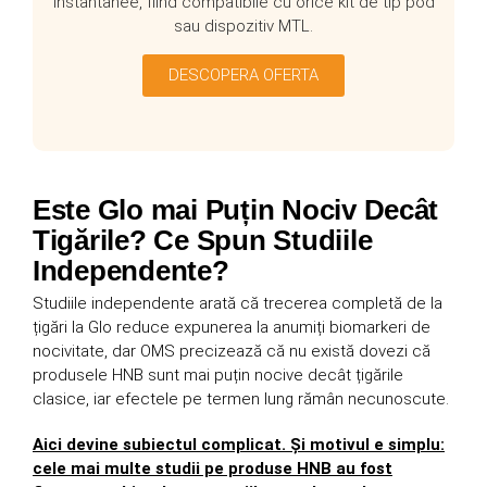
instantanee, fiind compatibile cu orice kit de tip pod
sau dispozitiv MTL.
DESCOPERA OFERTA
Este Glo mai Puțin Nociv Decât
Tigările? Ce Spun Studiile
Independente?
Studiile independente arată că trecerea completă de la
țigări la Glo reduce expunerea la anumiți biomarkeri de
nocivitate, dar OMS precizează că nu există dovezi că
produsele HNB sunt mai puțin nocive decât țigările
clasice, iar efectele pe termen lung rămân necunoscute.
Aici devine subiectul complicat. Și motivul e simplu:
cele mai multe studii pe produse HNB au fost