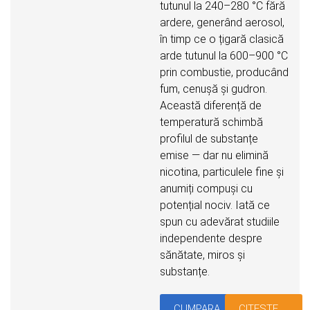
tutunul la 240–280 °C fără
ardere, generând aerosol,
în timp ce o țigară clasică
arde tutunul la 600–900 °C
prin combustie, producând
fum, cenușă și gudron.
Această diferență de
temperatură schimbă
profilul de substanțe
emise — dar nu elimină
nicotina, particulele fine și
anumiți compuși cu
potențial nociv. Iată ce
spun cu adevărat studiile
independente despre
sănătate, miros și
substanțe.
CUMPARA
CITESTE