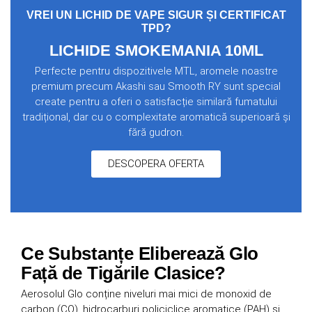
VREI UN LICHID DE VAPE SIGUR ȘI CERTIFICAT
TPD?
LICHIDE SMOKEMANIA 10ML
Perfecte pentru dispozitivele MTL, aromele noastre
premium precum Akashi sau Smooth RY sunt special
create pentru a oferi o satisfacție similară fumatului
tradițional, dar cu o complexitate aromatică superioară și
fără gudron.
DESCOPERA OFERTA
Ce Substanțe Eliberează Glo
Față de Tigările Clasice?
Aerosolul Glo conține niveluri mai mici de monoxid de
carbon (CO), hidrocarburi policiclice aromatice (PAH) și