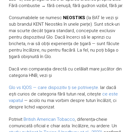
Fără combustie → fără cenușă, fără gudron vizibil, fără jar.
Consumabilele se numesc
NEOSTIKS
(la BAT le vezi și
sub brandul KENT Neostiks în unele piețe). Sunt stick-uri
mai scurte decât țigara standard, concepute exclusiv
pentru dispozitivul Glo. Dacă încerci să le aprinzi cu
bricheta, n-ai să obții experiența de țigară — sunt făcute
pentru încălzire, nu pentru flacără. La fel, nu poți băga o
țigară obișnuită în Glo.
Dacă vrei comparația directă cu celălalt mare jucător din
categoria HNB, vezi și
Glo vs IQOS — care dispozitiv ți se potrivește
. Iar dacă
ești curios de categoria fără tutun real, citește
ce este
vapatul
— acolo nu mai vorbim despre tutun încălzit, ci
despre lichid vaporizat.
Potrivit
British American Tobacco
, diferența-cheie
comunicată oficial e chiar asta: încălzire, nu ardere. Un