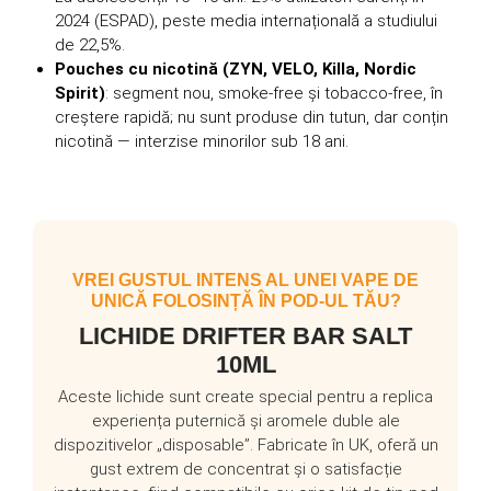
2024 (ESPAD), peste media internațională a studiului
de 22,5%.
Pouches cu nicotină (ZYN, VELO, Killa, Nordic
Spirit)
: segment nou, smoke-free și tobacco-free, în
creștere rapidă; nu sunt produse din tutun, dar conțin
nicotină — interzise minorilor sub 18 ani.
VREI GUSTUL INTENS AL UNEI VAPE DE
UNICĂ FOLOSINȚĂ ÎN POD-UL TĂU?
LICHIDE DRIFTER BAR SALT
10ML
Aceste lichide sunt create special pentru a replica
experiența puternică și aromele duble ale
dispozitivelor „disposable”. Fabricate în UK, oferă un
gust extrem de concentrat și o satisfacție