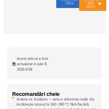
VEEV
MAI
MULT
Acest articol a fost
actualizat in iulie 8,
2026 8:58
Recomandări cheie
Ardere vs. încălzire — asta e diferența reală: Glo
încălzește tutunul la 240–280 °C fără flacără,