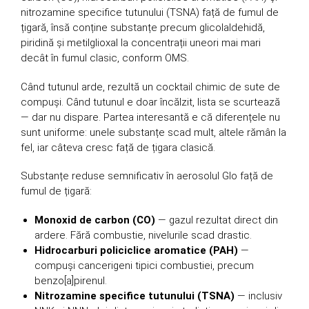
nitrozamine specifice tutunului (TSNA) față de fumul de
țigară, însă conține substanțe precum glicolaldehidă,
piridină și metilglioxal la concentrații uneori mai mari
decât în fumul clasic, conform OMS.
Când tutunul arde, rezultă un cocktail chimic de sute de
compuși. Când tutunul e doar încălzit, lista se scurtează
— dar nu dispare. Partea interesantă e că diferențele nu
sunt uniforme: unele substanțe scad mult, altele rămân la
fel, iar câteva cresc față de țigara clasică.
Substanțe reduse semnificativ în aerosolul Glo față de
fumul de țigară:
Monoxid de carbon (CO)
— gazul rezultat direct din
ardere. Fără combustie, nivelurile scad drastic.
Hidrocarburi policiclice aromatice (PAH)
—
compuși cancerigeni tipici combustiei, precum
benzo[a]pirenul.
Nitrozamine specifice tutunului (TSNA)
— inclusiv