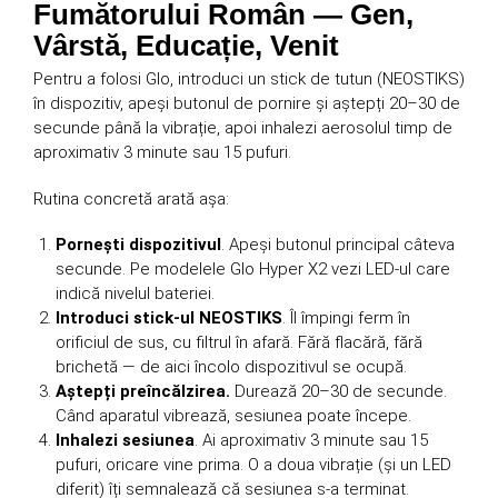
Fumătorului Român — Gen,
Vârstă, Educație, Venit
Pentru a folosi Glo, introduci un stick de tutun (NEOSTIKS)
în dispozitiv, apeși butonul de pornire și aștepți 20–30 de
secunde până la vibrație, apoi inhalezi aerosolul timp de
aproximativ 3 minute sau 15 pufuri.
Rutina concretă arată așa:
Pornești dispozitivul
. Apeși butonul principal câteva
secunde. Pe modelele Glo Hyper X2 vezi LED-ul care
indică nivelul bateriei.
Introduci stick-ul NEOSTIKS
. Îl împingi ferm în
orificiul de sus, cu filtrul în afară. Fără flacără, fără
brichetă — de aici încolo dispozitivul se ocupă.
Aștepți preîncălzirea.
Durează 20–30 de secunde.
Când aparatul vibrează, sesiunea poate începe.
Inhalezi sesiunea
. Ai aproximativ 3 minute sau 15
pufuri, oricare vine prima. O a doua vibrație (și un LED
diferit) îți semnalează că sesiunea s-a terminat.