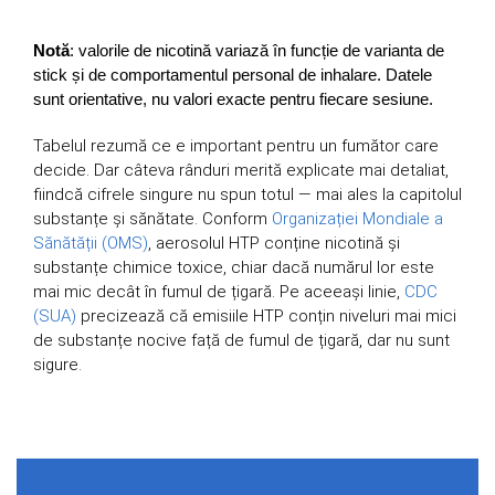
Notă
: valorile de nicotină variază în funcție de varianta de
stick și de comportamentul personal de inhalare. Datele
sunt orientative, nu valori exacte pentru fiecare sesiune.
Tabelul rezumă ce e important pentru un fumător care
decide. Dar câteva rânduri merită explicate mai detaliat,
fiindcă cifrele singure nu spun totul — mai ales la capitolul
substanțe și sănătate. Conform
Organizației Mondiale a
Sănătății (OMS)
, aerosolul HTP conține nicotină și
substanțe chimice toxice, chiar dacă numărul lor este
mai mic decât în fumul de țigară. Pe aceeași linie,
CDC
(SUA)
precizează că emisiile HTP conțin niveluri mai mici
de substanțe nocive față de fumul de țigară, dar nu sunt
sigure.