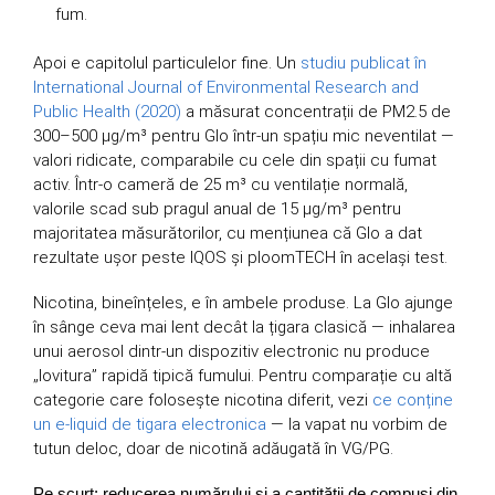
fum.
Apoi e capitolul particulelor fine. Un
studiu publicat în
International Journal of Environmental Research and
Public Health (2020)
a măsurat concentrații de PM2.5 de
300–500 μg/m³ pentru Glo într-un spațiu mic neventilat —
valori ridicate, comparabile cu cele din spații cu fumat
activ. Într-o cameră de 25 m³ cu ventilație normală,
valorile scad sub pragul anual de 15 μg/m³ pentru
majoritatea măsurătorilor, cu mențiunea că Glo a dat
rezultate ușor peste IQOS și ploomTECH în același test.
Nicotina, bineînțeles, e în ambele produse. La Glo ajunge
în sânge ceva mai lent decât la țigara clasică — inhalarea
unui aerosol dintr-un dispozitiv electronic nu produce
„lovitura” rapidă tipică fumului. Pentru comparație cu altă
categorie care folosește nicotina diferit, vezi
ce conține
un e-liquid de tigara electronica
— la vapat nu vorbim de
tutun deloc, doar de nicotină adăugată în VG/PG.
Pe scurt: reducerea numărului și a cantității de compuși din