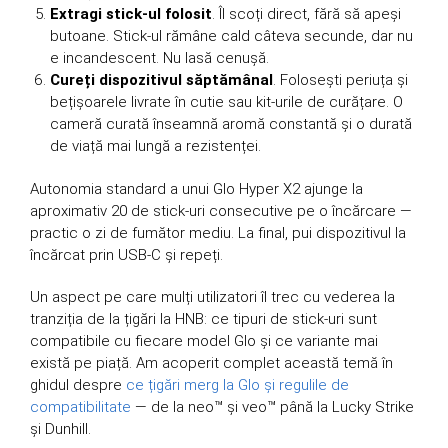
Extragi stick-ul folosit
. Îl scoți direct, fără să apeși
butoane. Stick-ul rămâne cald câteva secunde, dar nu
e incandescent. Nu lasă cenușă.
Cureți dispozitivul săptămânal
. Folosești periuța și
bețișoarele livrate în cutie sau kit-urile de curățare. O
cameră curată înseamnă aromă constantă și o durată
de viață mai lungă a rezistenței.
Autonomia standard a unui Glo Hyper X2 ajunge la
aproximativ 20 de stick-uri consecutive pe o încărcare —
practic o zi de fumător mediu. La final, pui dispozitivul la
încărcat prin USB-C și repeți.
Un aspect pe care mulți utilizatori îl trec cu vederea la
tranziția de la țigări la HNB: ce tipuri de stick-uri sunt
compatibile cu fiecare model Glo și ce variante mai
există pe piață. Am acoperit complet această temă în
ghidul despre
ce țigări merg la Glo și regulile de
compatibilitate
— de la neo™ și veo™ până la Lucky Strike
și Dunhill.