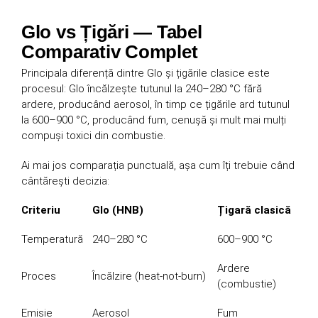
Glo vs Țigări — Tabel
Comparativ Complet
Principala diferență dintre Glo și țigările clasice este
procesul: Glo încălzește tutunul la 240–280 °C fără
ardere, producând aerosol, în timp ce țigările ard tutunul
la 600–900 °C, producând fum, cenușă și mult mai mulți
compuși toxici din combustie.
Ai mai jos comparația punctuală, așa cum îți trebuie când
cântărești decizia:
Criteriu
Glo (HNB)
Țigară clasică
Temperatură
240–280 °C
600–900 °C
Ardere
Proces
Încălzire (heat-not-burn)
(combustie)
Emisie
Aerosol
Fum