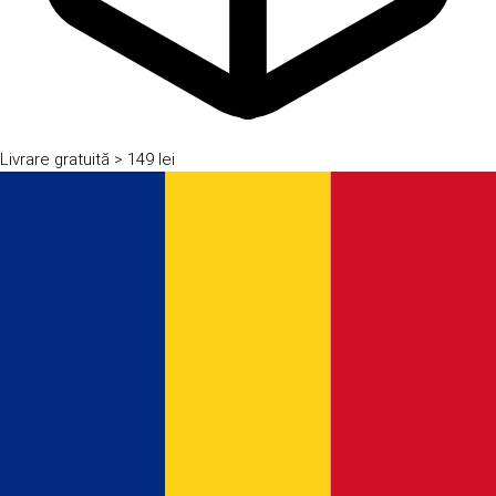
Livrare gratuită
> 149 lei