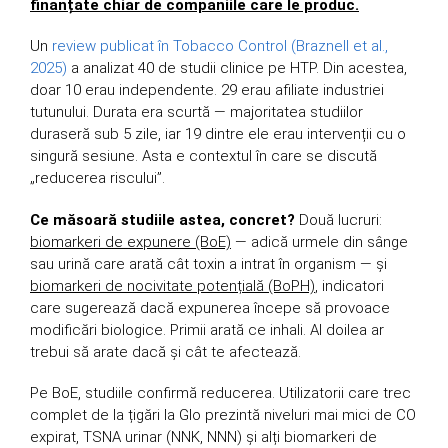
finanțate chiar de companiile care le produc.
Un
review publicat în Tobacco Control (Braznell et al.,
2025)
a analizat 40 de studii clinice pe HTP. Din acestea,
doar 10 erau independente. 29 erau afiliate industriei
tutunului. Durata era scurtă — majoritatea studiilor
duraseră sub 5 zile, iar 19 dintre ele erau intervenții cu o
singură sesiune. Asta e contextul în care se discută
„reducerea riscului”.
Ce măsoară studiile astea, concret?
Două lucruri:
biomarkeri de expunere (BoE)
— adică urmele din sânge
sau urină care arată cât toxin a intrat în organism — și
biomarkeri de nocivitate potențială (BoPH)
, indicatori
care sugerează dacă expunerea începe să provoace
modificări biologice. Primii arată ce inhali. Al doilea ar
trebui să arate dacă și cât te afectează.
Pe BoE, studiile confirmă reducerea. Utilizatorii care trec
complet de la țigări la Glo prezintă niveluri mai mici de CO
expirat, TSNA urinar (NNK, NNN) și alți biomarkeri de