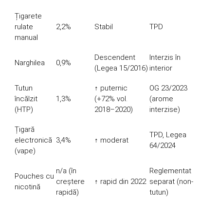
Țigarete
rulate
2,2%
Stabil
TPD
manual
Descendent
Interzis în
Narghilea
0,9%
(Legea 15/2016)
interior
Tutun
↑ puternic
OG 23/2023
încălzit
1,3%
(+72% vol.
(arome
(HTP)
2018–2020)
interzise)
Țigară
TPD, Legea
electronică
3,4%
↑ moderat
64/2024
(vape)
n/a (în
Reglementat
Pouches cu
creștere
↑ rapid din 2022
separat (non-
nicotină
rapidă)
tutun)