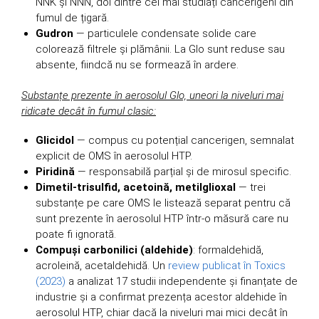
NNK și NNN, doi dintre cei mai studiați cancerigeni din
fumul de țigară.
Gudron
— particulele condensate solide care
colorează filtrele și plămânii. La Glo sunt reduse sau
absente, fiindcă nu se formează în ardere.
Substanțe prezente în aerosolul Glo, uneori la niveluri mai
ridicate decât în fumul clasic:
Glicidol
— compus cu potențial cancerigen, semnalat
explicit de OMS în aerosolul HTP.
Piridină
— responsabilă parțial și de mirosul specific.
Dimetil-trisulfid, acetoină, metilglioxal
— trei
substanțe pe care OMS le listează separat pentru că
sunt prezente în aerosolul HTP într-o măsură care nu
poate fi ignorată.
Compuși carbonilici (aldehide)
: formaldehidă,
acroleină, acetaldehidă. Un
review publicat în Toxics
(2023)
a analizat 17 studii independente și finanțate de
industrie și a confirmat prezența acestor aldehide în
aerosolul HTP, chiar dacă la niveluri mai mici decât în