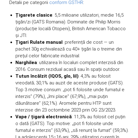
Detalii pe categorii
conform GSTHR
:
Țigarete clasice
: 5,5 milioane utilizatori, medie 16,5
țigări/zi (GATS Romania). Dominate de Philip Morris
(producție locală Otopeni), British American Tobacco
și JTI.
Țigari Rulate manual
: preferință de cost — un
pachet 30g echivalează cu 40+ țigări la o treime din
prețul celor fabricate industrial.
Narghilea
: utilizarea în localuri complet interzisă din
2016. Consum rezidual acasă sau în spații outdoor.
Tutun încălzit (IQOS, glo, lil)
: 4,3% au folosit
vreodată; 30,1% au auzit de aceste produse (GATS).
Top 3 motive consum: „pot fi folosite unde fumatul e
interzis” (79%), „îmi place” (67,9%), „mai puțin
dăunătoare” (62,1%). Aromele pentru HTP sunt
interzise din 23 octombrie 2023 prin OG 23/2023.
Vape / țigară electronică
: 11,3% au folosit cel puțin
o dată (GATS). Top motive: „pot fi folosite unde
fumatul e interzis” (63,9%), „să renunț la fumat” (59,3%).
La adolescenții 15–16 ani: 29% utilizatori curenți în