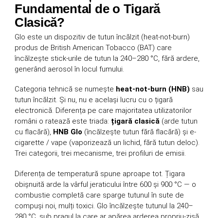
Fundamental de o Tigară
Clasică?
Glo este un dispozitiv de tutun încălzit (heat-not-burn)
produs de British American Tobacco (BAT) care
încălzește stick-urile de tutun la 240–280 °C, fără ardere,
generând aerosol în locul fumului.
Categoria tehnică se numește
heat-not-burn (HNB)
sau
tutun încălzit. Și nu, nu e același lucru cu o țigară
electronică. Diferența pe care majoritatea utilizatorilor
români o ratează este triada:
țigară clasică
(arde tutun
cu flacără),
HNB Glo
(încălzește tutun fără flacără) și e-
cigarette / vape (vaporizează un lichid, fără tutun deloc).
Trei categorii, trei mecanisme, trei profiluri de emisii.
Diferența de temperatură spune aproape tot. Țigara
obișnuită arde la vârful jeraticului între 600 și 900 °C — o
combustie completă care sparge tutunul în sute de
compuși noi, mulți toxici. Glo încălzește tutunul la 240–
280 °C, sub pragul la care ar apărea arderea propriu-zisă.