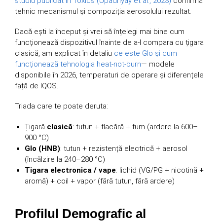
studiu publicat în Toxics (Upadhyay et al., 2023)
confirmă
tehnic mecanismul și compoziția aerosolului rezultat.
Dacă ești la început și vrei să înțelegi mai bine cum
funcționează dispozitivul înainte de a-l compara cu țigara
clasică, am explicat în detaliu
ce este Glo și cum
funcționează tehnologia heat-not-burn
— modele
disponibile în 2026, temperaturi de operare și diferențele
față de IQOS.
Triada care te poate deruta:
Țigară
clasică
: tutun + flacără + fum (ardere la 600–
900 °C)
Glo (HNB)
: tutun + rezistență electrică + aerosol
(încălzire la 240–280 °C)
Tigara electronica / vape
: lichid (VG/PG + nicotină +
aromă) + coil + vapor (fără tutun, fără ardere)
Profilul Demografic al