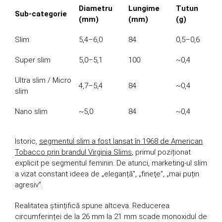
Diametru
Lungime
Tutun
Sub-categorie
(mm)
(mm)
(g)
Slim
5,4–6,0
84
0,5–0,6
Super slim
5,0–5,1
100
~0,4
Ultra slim / Micro
4,7–5,4
84
~0,4
slim
Nano slim
~5,0
84
~0,4
Istoric,
segmentul slim a fost lansat în 1968 de American
Tobacco prin brandul Virginia Slims
, primul poziționat
explicit pe segmentul feminin. De atunci, marketing-ul slim
a vizat constant ideea de „eleganță”, „fineţe”, „mai puțin
agresiv”.
Realitatea științifică spune altceva. Reducerea
circumferinței de la 26 mm la 21 mm scade monoxidul de