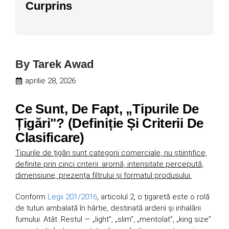
Curprins
By
Tarek Awad
aprilie 28, 2026
Ce Sunt, De Fapt, „Tipurile De
Țigări"? (Definiție Și Criterii De
Clasificare)
Tipurile de țigări sunt categorii comerciale, nu științifice,
definite prin cinci criterii: aromă, intensitate percepută,
dimensiune, prezența filtrului și formatul produsului.
Conform
Legii 201/2016
, articolul 2, o țigaretă este o rolă
de tutun ambalată în hârtie, destinată arderii și inhalării
fumului. Atât. Restul — „light”, „slim”, „mentolat”, „king size”