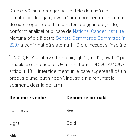
Datele NCI sunt categorice: testele de urină ale
fumătorilor de țigări „low tar” arată concentrații mai mari
de carcinogeni decât la fumătorii de țigări obișnuite,
conform analizei publicate de
National Cancer Institute
.
Mărturia oficială către
Senate Commerce Committee în
2007
a confirmat că sistemul FTC era inexact și înșelător.
În 2010, FDA a interzis termenii „light”, „mild”, „low tar” pe
ambalajele americane. UE a urmat prin TPD 2014/40/UE,
articolul 13 — interzice mențiunile care sugerează că un
produs e „mai puțin nociv”. Industria n-a renunțat la
segment, doar la denumiri:
Denumire veche
Denumire actuală
Full Flavor
Red
Light
Gold
Mild
Silver