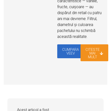
caracteristice — vanilie,
fructe, cuișoare — au
dispărut din retail cu patru
ani mai devreme. Filtrul,
diametrul și culoarea
pachetului nu schimbă
această realitate.
CUMPARA
CITESTE
VEEV
MAI
MULT
Acest articol a fost