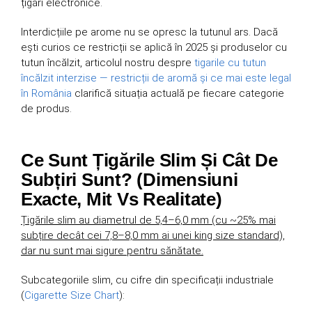
țigări electronice.
Interdicțiile pe arome nu se opresc la tutunul ars. Dacă
ești curios ce restricții se aplică în 2025 și produselor cu
tutun încălzit, articolul nostru despre
tigarile cu tutun
încălzit interzise — restricții de aromă și ce mai este legal
în România
clarifică situația actuală pe fiecare categorie
de produs.
Ce Sunt Țigările Slim Și Cât De
Subțiri Sunt? (Dimensiuni
Exacte, Mit Vs Realitate)
Țigările slim au diametrul de 5,4–6,0 mm (cu ~25% mai
subțire decât cei 7,8–8,0 mm ai unei king size standard),
dar nu sunt mai sigure pentru sănătate.
Subcategoriile slim, cu cifre din specificații industriale
(
Cigarette Size Chart
):