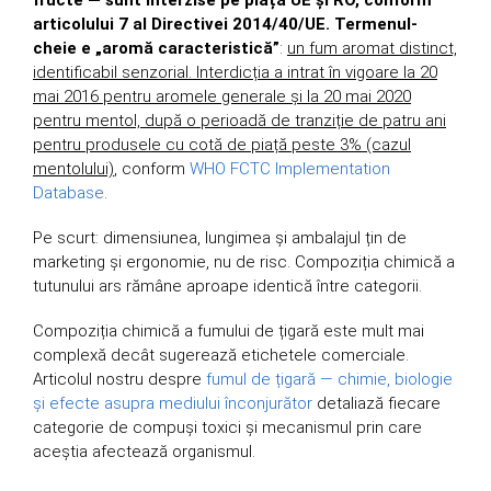
articolului 7 al Directivei 2014/40/UE. Termenul-
cheie e „aromă caracteristică”
:
un fum aromat distinct,
identificabil senzorial. Interdicția a intrat în vigoare la 20
mai 2016 pentru aromele generale și la 20 mai 2020
pentru mentol, după o perioadă de tranziție de patru ani
pentru produsele cu cotă de piață peste 3% (cazul
mentolului)
, conform
WHO FCTC Implementation
Database
.
Pe scurt: dimensiunea, lungimea și ambalajul țin de
marketing și ergonomie, nu de risc. Compoziția chimică a
tutunului ars rămâne aproape identică între categorii.
Compoziția chimică a fumului de țigară este mult mai
complexă decât sugerează etichetele comerciale.
Articolul nostru despre
fumul de țigară — chimie, biologie
și efecte asupra mediului înconjurător
detaliază fiecare
categorie de compuși toxici și mecanismul prin care
aceștia afectează organismul.