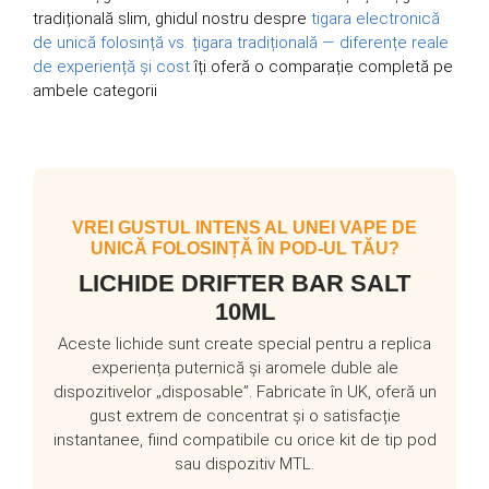
tradițională slim, ghidul nostru despre
tigara electronică
de unică folosință vs. țigara tradițională — diferențe reale
de experiență și cost
îți oferă o comparație completă pe
ambele categorii
VREI GUSTUL INTENS AL UNEI VAPE DE
UNICĂ FOLOSINȚĂ ÎN POD-UL TĂU?
LICHIDE DRIFTER BAR SALT
10ML
Aceste lichide sunt create special pentru a replica
experiența puternică și aromele duble ale
dispozitivelor „disposable”. Fabricate în UK, oferă un
gust extrem de concentrat și o satisfacție
instantanee, fiind compatibile cu orice kit de tip pod
sau dispozitiv MTL.