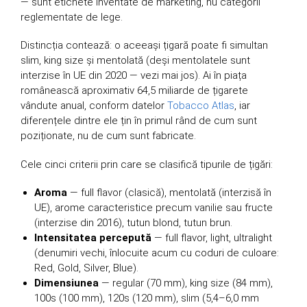
— sunt etichete inventate de marketing, nu categorii
reglementate de lege.
Distincția contează: o aceeași țigară poate fi simultan
slim, king size și mentolată (deși mentolatele sunt
interzise în UE din 2020 — vezi mai jos). Ai în piața
românească aproximativ 64,5 miliarde de țigarete
vândute anual, conform datelor
Tobacco Atlas
, iar
diferențele dintre ele țin în primul rând de cum sunt
poziționate, nu de cum sunt fabricate.
Cele cinci criterii prin care se clasifică tipurile de țigări:
Aroma
— full flavor (clasică), mentolată (interzisă în
UE), arome caracteristice precum vanilie sau fructe
(interzise din 2016), tutun blond, tutun brun.
Intensitatea percepută
— full flavor, light, ultralight
(denumiri vechi, înlocuite acum cu coduri de culoare:
Red, Gold, Silver, Blue).
Dimensiunea
— regular (70 mm), king size (84 mm),
100s (100 mm), 120s (120 mm), slim (5,4–6,0 mm