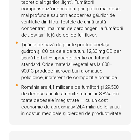
teoretic al țigărilor „light". Fumătorii
compensează inconștient prin pufuri mai dese,
mai profunde sau prin acoperirea găurilor de
ventilație din filtru. Testele de urină arată
concentrații mai mari de carcinogeni la fumătorii
de „low tar" față de cei de full flavor.
Țigările pe bază de plante produc același
gudron și CO ca cele de tutun. 12,30 mg CO per
țigară herbal — aproape identic cu tutunul
standard. Orice material vegetal ars la 600–
900°C produce hidrocarburi aromatice
policiclice, indiferent de compoziție botanică.
România are 4,1 milioane de fumători și 29.500
de decese anuale atribuite tutunului. 8,82% din
toate decesele înregistrate — cu un cost
economic de aproximativ 24,4 miliarde lei anual
în costuri medicale și pierderi de productivitate.