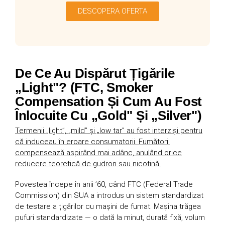
DESCOPERA OFERTA
De Ce Au Dispărut Țigările
„Light"? (FTC, Smoker
Compensation Și Cum Au Fost
Înlocuite Cu „Gold" Și „Silver")
Termenii „light”, „mild” și „low tar” au fost interziși pentru
că induceau în eroare consumatorii. Fumătorii
compensează aspirând mai adânc, anulând orice
reducere teoretică de gudron sau nicotină.
Povestea începe în anii ’60, când FTC (Federal Trade
Commission) din SUA a introdus un sistem standardizat
de testare a țigărilor cu mașini de fumat. Mașina trăgea
pufuri standardizate — o dată la minut, durată fixă, volum