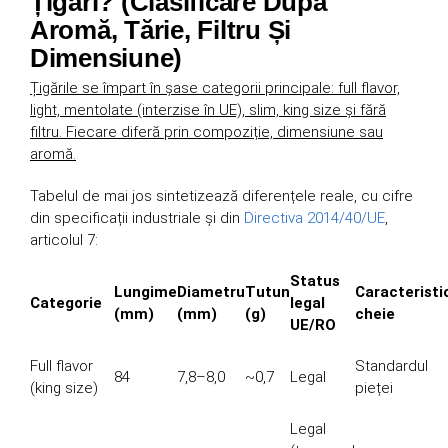
Țigări? (Clasificare După
Aromă, Tărie, Filtru Și
Dimensiune)
Țigările se împart în șase categorii principale: full flavor,
light, mentolate (interzise în UE), slim, king size și fără
filtru. Fiecare diferă prin compoziție, dimensiune sau
aromă.
Tabelul de mai jos sintetizează diferențele reale, cu cifre
din specificații industriale și din
Directiva 2014/40/UE
,
articolul 7:
Status
Lungime
Diametru
Tutun
Caracteristi
Categorie
legal
(mm)
(mm)
(g)
cheie
UE/RO
Full flavor
Standardul
84
7,8–8,0
~0,7
Legal
(king size)
pieței
Legal