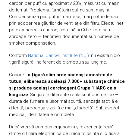
carbon per puff cu aproximativ 20%, măsurat cu mașini
de fumat. Problema: fumătorii reali nu sunt mașini.
Compensează prin pufuri mai dese, mai profunde sau
prin acoperirea găurilor de ventilație din filtru. Efectul net
pe expunerea la gudron, nicotină și CO e zero sau
aproape zero — fenomen documentat sub numele de
smoker compensation.
Conform
National Cancer Institute (NCI)
: nu există nicio
țigară sigură, indiferent de diametru sau lungime.
Concret:
o țigară slim arde aceeași amestec de
tutun, eliberează aceleași 7.000+ substanțe chimice
și produce aceiași carcinogeni Grupa 1 IARC ca o
king size
. Singurele diferențe reale sunt cosmetice —
durata de fumare e ușor mai scurtă, senzația tactilă e
diferită, percepția vizuală e mai „discretă”. Sub aspect
medical, identitatea e completă.
Dacă vrei să compari ergonomia și experiența reală
dintre o țigară electronică de unică folosință și o țigară