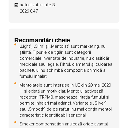
actualizat in iulie 8,
2026 8:47
Recomandări cheie
„Light", „Slim" și „Mentolat" sunt marketing, nu
știință. Tipurile de țigări sunt categorii
comerciale inventate de industrie, nu clasificări
medicale sau legale. Filtrul, diametrul și culoarea
pachetului nu schimbă compoziția chimică a
fumului inhalat.
Mentolatele sunt interzise în UE din 20 mai 2020
— și există un motiv clar. Mentolul activează
receptorii TRPM8, maschează iritația fumului și
permite inhalări mai adânci. Variantele „Silver"
sau „Smooth" de pe rafturi nu mai conțin mentol
caracteristic identificabil senzorial.
Smoker compensation anulează orice avantaj