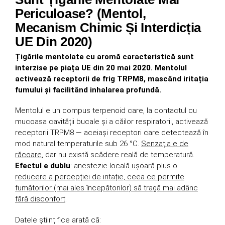
Periculoase? (Mentol,
Mecanism Chimic Și Interdicția
UE Din 2020)
Țigările mentolate cu aromă caracteristică sunt
interzise pe piața UE din 20 mai 2020. Mentolul
activează receptorii de frig TRPM8, mascând iritația
fumului și facilitând inhalarea profundă.
Mentolul e un compus terpenoid care, la contactul cu
mucoasa cavității bucale și a căilor respiratorii, activează
receptorii TRPM8 — aceiași receptori care detectează în
mod natural temperaturile sub 26 °C.
Senzația e de
răcoare
, dar nu există scădere reală de temperatură.
Efectul e dublu
:
anestezie locală ușoară plus o
reducere a percepției de iritație, ceea ce permite
fumătorilor (mai ales începătorilor) să tragă mai adânc
fără disconfort
.
Datele științifice arată că: