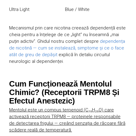
Ultra Light
Blue / White
Mecanismul prin care nicotina creează dependență este
cheia pentru a înțelege de ce „light” nu înseamnă „mai
puțin adictiv”. Ghidul nostru complet despre
dependența
de nicotină — cum se instalează, simptome și ce o face
atât de greu de depășit
explică în detaliu circuitul
neurologic al dependenței.
Cum Funcționează Mentolul
Chimic? (Receptorii TRPM8 Și
Efectul Anestezic)
Mentolul este un compus terpenoid (C₁₀H₂₀O) care
activează receptorii TRPM8 — proteinele responsabile
de detectarea frigului — creând senzația de răcoare fără
scădere reală de temperatură.