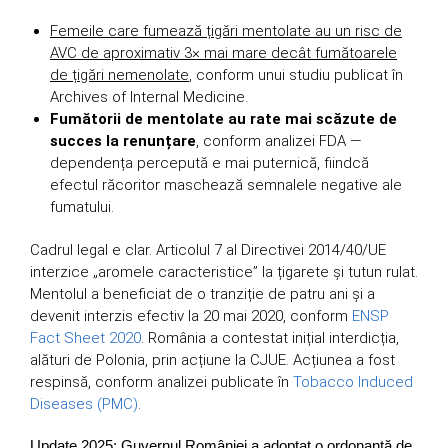
Femeile care fumează țigări mentolate au un risc de
AVC de aproximativ 3× mai mare decât fumătoarele
de țigări nemenolate
, conform unui studiu publicat în
Archives of Internal Medicine.
Fumătorii de mentolate au rate mai scăzute de
succes la renunțare
, conform analizei FDA —
dependența percepută e mai puternică, fiindcă
efectul răcoritor maschează semnalele negative ale
fumatului.
Cadrul legal e clar. Articolul 7 al Directivei 2014/40/UE
interzice „aromele caracteristice” la țigarete și tutun rulat.
Mentolul a beneficiat de o tranziție de patru ani și a
devenit interzis efectiv la 20 mai 2020, conform
ENSP
Fact Sheet 2020
. România a contestat inițial interdicția,
alături de Polonia, prin acțiune la CJUE. Acțiunea a fost
respinsă, conform analizei publicate în
Tobacco Induced
Diseases (PMC)
.
Update 2025: Guvernul României a adoptat o ordonanță de