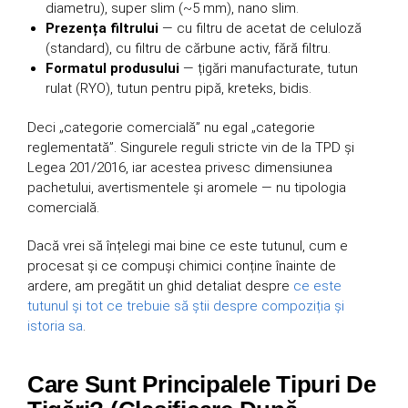
diametru), super slim (~5 mm), nano slim.
Prezența filtrului
— cu filtru de acetat de celuloză
(standard), cu filtru de cărbune activ, fără filtru.
Formatul produsului
— țigări manufacturate, tutun
rulat (RYO), tutun pentru pipă, kreteks, bidis.
Deci „categorie comercială” nu egal „categorie
reglementată”. Singurele reguli stricte vin de la TPD și
Legea 201/2016, iar acestea privesc dimensiunea
pachetului, avertismentele și aromele — nu tipologia
comercială.
Dacă vrei să înțelegi mai bine ce este tutunul, cum e
procesat și ce compuși chimici conține înainte de
ardere, am pregătit un ghid detaliat despre
ce este
tutunul și tot ce trebuie să știi despre compoziția și
istoria sa
.
Care Sunt Principalele Tipuri De