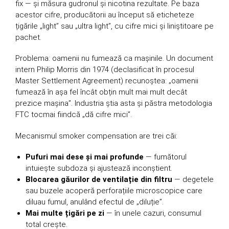
fix — și măsura gudronul și nicotina rezultate. Pe baza
acestor cifre, producătorii au început să eticheteze
țigările „light” sau „ultra light”, cu cifre mici și liniștitoare pe
pachet.
Problema: oamenii nu fumează ca mașinile. Un document
intern Philip Morris din 1974 (declasificat în procesul
Master Settlement Agreement) recunoștea: „oamenii
fumează în așa fel încât obțin mult mai mult decât
prezice mașina”. Industria știa asta și păstra metodologia
FTC tocmai fiindcă „dă cifre mici”.
Mecanismul smoker compensation are trei căi:
Pufuri mai dese și mai profunde
— fumătorul
intuiește subdoza și ajustează inconștient.
Blocarea găurilor de ventilație din filtru
— degetele
sau buzele acoperă perforațiile microscopice care
diluau fumul, anulând efectul de „diluție”.
Mai multe țigări pe zi
— în unele cazuri, consumul
total crește.