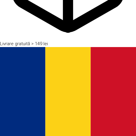
Livrare gratuită
> 149 lei