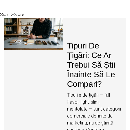
Sibiu
2-3 ore
Tipuri De
Țigări: Ce Ar
Trebui Să Știi
Înainte Să Le
Compari?
Tipurile de țigări — full
flavor, light, slim,
mentolate — sunt categorii
comerciale definite de
marketing, nu de știință
sau lege. Conform