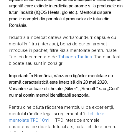
urgență care extinde interdicția pe arome și la produsele din
tutun încălzit (IQOS Heets, glo etc.). Mentolul dispare
practic complet din portofoliul produselor de tutun din
România.
Industria a încercat câteva workaround-uri: capsule cu
mentol în filtru (interzise), benzi de carton aromat
introduse în pachet, filtre Rizla mentolate pentru rulate.
Tactici documentate de
Tobacco Tactics
. Toate au fost
blocate sau sunt în zonă gri.
Important: În România, vânzarea țigărilor mentolate cu
aromă caracteristică este interzisă din 20 mai 2020.
Variantele actuale etichetate „Silver”, „Smooth” sau „Cool”
nu mai conțin mentol identificabil senzorial.
Pentru cine căuta răcoarea mentolului ca experiență,
mentolul rămâne legal și reglementat în
lichidele
mentolate TPD 10ml
— TPD interzice aromele
caracteristice doar la tutunul ars, nu la lichidele pentru