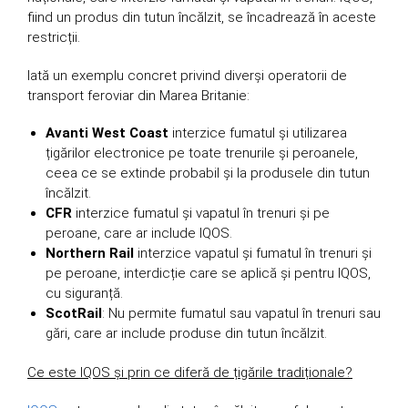
fiind un produs din tutun încălzit, se încadrează în aceste
restricții.
Iată un exemplu concret privind diverși operatorii de
transport feroviar din Marea Britanie:
Avanti West Coast
interzice fumatul și utilizarea
țigărilor electronice pe toate trenurile și peroanele,
ceea ce se extinde probabil și la produsele din tutun
încălzit.
CFR
interzice fumatul și vapatul în trenuri și pe
peroane, care ar include IQOS.
Northern Rail
interzice vapatul și fumatul în trenuri și
pe peroane, interdicție care se aplică și pentru IQOS,
cu siguranță.
ScotRail
: Nu permite fumatul sau vapatul în trenuri sau
gări, care ar include produse din tutun încălzit.
Ce este IQOS și prin ce diferă de țigările tradiționale?