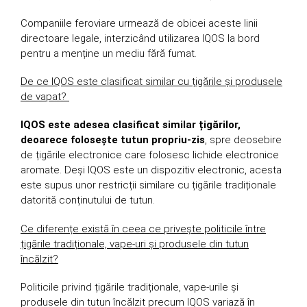
Companiile feroviare urmează de obicei aceste linii
directoare legale, interzicând utilizarea IQOS la bord
pentru a menține un mediu fără fumat.
De ce IQOS este clasificat similar cu țigările și produsele
de vapat?
IQOS este adesea clasificat similar țigărilor,
deoarece folosește tutun propriu-zis
, spre deosebire
de țigările electronice care folosesc lichide electronice
aromate. Deși IQOS este un dispozitiv electronic, acesta
este supus unor restricții similare cu țigările tradiționale
datorită conținutului de tutun.
Ce diferențe există în ceea ce privește politicile între
țigările tradiționale, vape-uri și produsele din tutun
încălzit?
Politicile privind țigările tradiționale, vape-urile și
produsele din tutun încălzit precum IQOS variază în