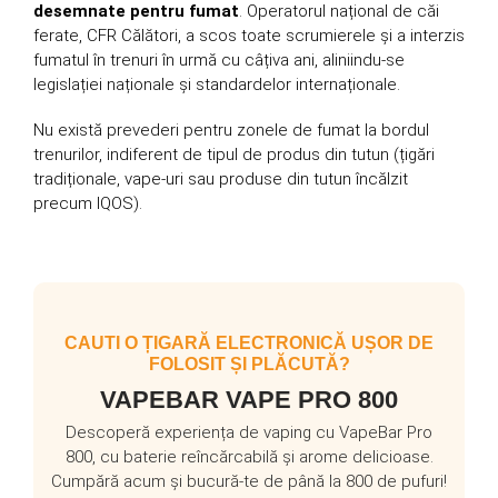
desemnate pentru fumat
. Operatorul național de căi
ferate, CFR Călători, a scos toate scrumierele și a interzis
fumatul în trenuri în urmă cu câțiva ani, aliniindu-se
legislației naționale și standardelor internaționale.
Nu există prevederi pentru zonele de fumat la bordul
trenurilor, indiferent de tipul de produs din tutun (țigări
tradiționale, vape-uri sau produse din tutun încălzit
precum IQOS).
CAUTI O ȚIGARĂ ELECTRONICĂ UȘOR DE
FOLOSIT ȘI PLĂCUTĂ?
VAPEBAR VAPE PRO 800
Descoperă experiența de vaping cu VapeBar Pro
800, cu baterie reîncărcabilă și arome delicioase.
Cumpără acum și bucură-te de până la 800 de pufuri!