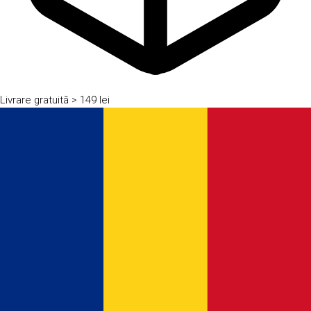
Livrare gratuită
> 149 lei