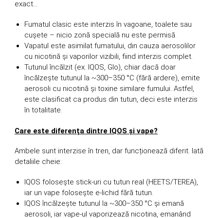
exact…
Fumatul clasic este interzis în vagoane, toalete sau
cușete – nicio zonă specială nu este permisă.
Vapatul este asimilat fumatului, din cauza aerosolilor
cu nicotină și vaporilor vizibili, fiind interzis complet.
Tutunul încălzit (ex. IQOS, Glo), chiar dacă doar
încălzește tutunul la ~300–350 °C (fără ardere), emite
aerosoli cu nicotină și toxine similare fumului. Astfel,
este clasificat ca produs din tutun, deci este interzis
în totalitate.
Care este diferența dintre IQOS și vape?
Ambele sunt interzise în tren, dar funcționează diferit. Iată
detaliile cheie:
IQOS folosește stick-uri cu tutun real (HEETS/TEREA),
iar un vape folosește e-lichid fără tutun.
IQOS încălzește tutunul la ~300–350 °C și emană
aerosoli, iar vape-ul vaporizează nicotina, emanând