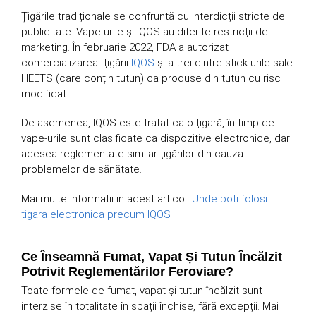
Țigările tradiționale se confruntă cu interdicții stricte de
publicitate. Vape-urile și IQOS au diferite restricții de
marketing. În februarie 2022, FDA a autorizat
comercializarea țigării
IQOS
și a trei dintre stick-urile sale
HEETS (care conțin tutun) ca produse din tutun cu risc
modificat.
De asemenea, IQOS este tratat ca o țigară, în timp ce
vape-urile sunt clasificate ca dispozitive electronice, dar
adesea reglementate similar țigărilor din cauza
problemelor de sănătate.
Mai multe informatii in acest articol:
Unde poti folosi
tigara electronica precum IQOS
Ce Înseamnă Fumat, Vapat Și Tutun Încălzit
Potrivit Reglementărilor Feroviare?
Toate formele de fumat, vapat și tutun încălzit sunt
interzise în totalitate în spații închise, fără excepții. Mai