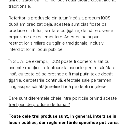
tradiționale.
Referitor la produsele din tutun încălzit, precum IQOS,
după am precizat deja, acestea sunt clasificate ca
produse din tutun, similare cu țigările, de către diverse
organisme de reglementare. Acestea se supun
restricțiilor similare cu țigările tradiționale, inclusiv
interdicțiilor în locuri publice.
În S.U.A., de exemplu, IQOS poate fi comercializat cu
anumite mențiuni referitoare la riscurile pentru sănătate.
Însă, cu toate că se pretinde a fi mai puțin toxic decât
țigările, cercetările continuă, efectele sale pe termen
lung asupra sănătății nefiind încă pe deplin înțelese.
Care sunt diferențele cheie între politicile privind aceste
trei tipuri de produse de fumat?
Toate cele trei produse sunt, în general, interzise în
locuri publice, dar reglementările specifice pot varia.