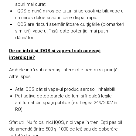
aburi mai curați.
IQOS emană miros de tutun și aerosoli vizibili, vape-ul
un miros dulce și aburi care dispar rapid.
IQOS are riscuri asemănătoare cu țigările (biomarkeri
similari); vape-ul, însă, este potențial mai puțin
dăunător.​
De ce intră și IQOS și vape-ul sub aceeași
interdicție?
Ambele intră sub aceeași interdicție pentru siguranță.
Altfel spus…
Atât IQOS cât și vape-ul produc aerosoli inhalabili.
Pot activa detectoarele de fum și încalcă legile
antifumat din spații publice (ex. Legea 349/2002 în
RO).
Sfat util! Nu folosi nici IQOS, nici vape în tren. Ești pasibil
de amendă (între 500 și 1000 de lei) sau de coborâre
forțată din tren.