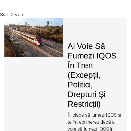
Sibiu
2-3 ore
Ai Voie Să
Fumezi IQOS
În Tren
(Excepții,
Politici,
Drepturi Și
Restricții)
Îți place să fumezi IQOS și
te întrebi mereu dacă ai
voie să fumezi IQOS în