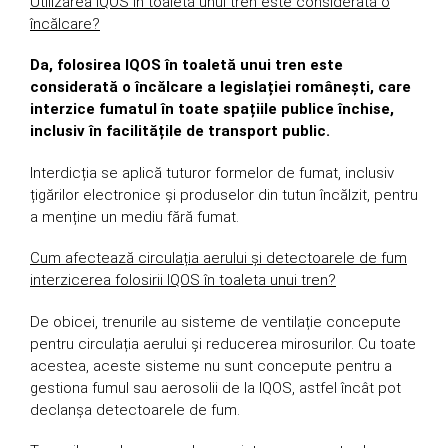
Utilizarea IQOS în toaletă unui tren este considerată o
încălcare?
Da, folosirea IQOS în toaletă unui tren este
considerată o încălcare a legislației românești, care
interzice fumatul în toate spațiile publice închise,
inclusiv în facilitățile de transport public.
Interdicția se aplică tuturor formelor de fumat, inclusiv
țigărilor electronice și produselor din tutun încălzit, pentru
a menține un mediu fără fumat.
Cum afectează circulația aerului și detectoarele de fum
interzicerea folosirii IQOS în toaleta unui tren?
De obicei, trenurile au sisteme de ventilație concepute
pentru circulația aerului și reducerea mirosurilor. Cu toate
acestea, aceste sisteme nu sunt concepute pentru a
gestiona fumul sau aerosolii de la IQOS, astfel încât pot
declanșa detectoarele de fum.