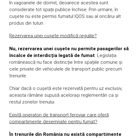
în vagoanele de dormit, deoarece acestea sunt
considerate tot spații publice închise. Prin urmare, în
cușete nu este permis fumatul IQOS sau al oricărui alt
produs din tutun.
Rezervarea unei cușete modifică regulile?
Nu, rezervarea unei cușete nu permite pasagerilor să
încalce de interdicția legată de fumat
. Legislația
românească nu face distincție între spațiile comune și
cele private din vehiculele de transport public precum
trenurile.
Chiar dacă o cușetă este rezervată pentru uz exclusiv,
aceasta rămâne supusă acelorași reglementări ca și
restul zonelor trenului.
Există operatori de transport feroviar care oferă
compartimente desemnate pentru fumat?
În trenurile din România nu există compartimente