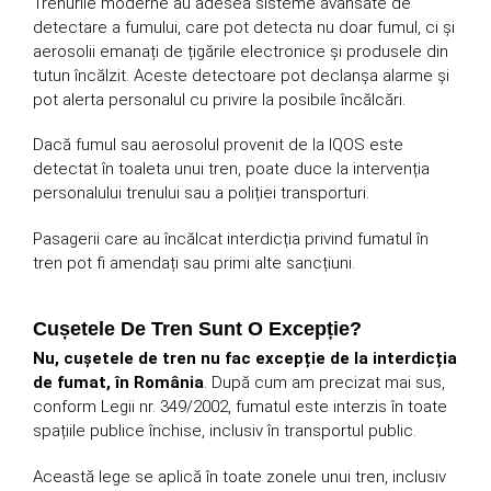
Trenurile moderne au adesea sisteme avansate de
detectare a fumului, care pot detecta nu doar fumul, ci și
aerosolii emanați de țigările electronice și produsele din
tutun încălzit. Aceste detectoare pot declanșa alarme și
pot alerta personalul cu privire la posibile încălcări.
Dacă fumul sau aerosolul provenit de la IQOS este
detectat în toaleta unui tren, poate duce la intervenția
personalului trenului sau a poliției transporturi.
Pasagerii care au încălcat interdicția privind fumatul în
tren pot fi amendați sau primi alte sancțiuni.
Cușetele De Tren Sunt O Excepție?
Nu, cușetele de tren nu fac excepție de la interdicția
de fumat, în România
. După cum am precizat mai sus,
conform Legii nr. 349/2002, fumatul este interzis în toate
spațiile publice închise, inclusiv în transportul public.
Această lege se aplică în toate zonele unui tren, inclusiv