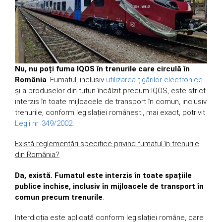
Nu, nu poți fuma IQOS în trenurile care circulă în
România
. Fumatul, inclusiv
utilizarea țigărilor electronice
și a produselor din tutun încălzit precum IQOS, este strict
interzis în toate mijloacele de transport în comun, inclusiv
trenurile, conform legislației românești, mai exact, potrivit
Legii nr. 349/2002
.
Există reglementări specifice privind fumatul în trenurile
din România?
Da, există. Fumatul este interzis în toate spațiile
publice închise, inclusiv în mijloacele de transport în
comun precum trenurile
.
Interdicția este aplicată conform legislației române, care