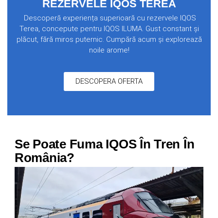
REZERVELE IQOS TEREA
Descoperă experiența superioară cu rezervele IQOS
Terea, concepute pentru IQOS ILUMA. Gust constant și
plăcut, fără miros puternic. Cumpără acum și explorează
noile arome!
DESCOPERA OFERTA
Se Poate Fuma IQOS În Tren În
România?