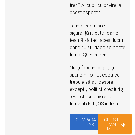
tren? Ai dubii cu privire la
acest aspect?
Te înțelegem și cu
siguranță îți este foarte
teamă să faci acest lucru
când nu știi dacă se poate
fuma IQOS în tren.
Nu îți face însă griji, îți
spunem noi tot ceea ce
trebuie să știi despre
excepții, politici, drepturi și
restricții cu privire la
fumatul de IQOS în tren.
CUMPARA
CITESTE
ELF BAR
MAI
MULT