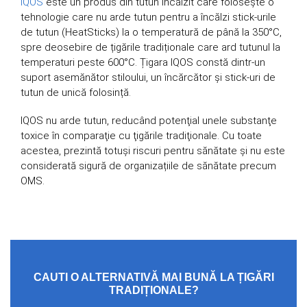
IQOS
este un produs din tutun încălzit care folosește o
tehnologie care nu arde tutun pentru a încălzi stick-urile
de tutun (HeatSticks) la o temperatură de până la 350°C,
spre deosebire de țigările tradiționale care ard tutunul la
temperaturi peste 600°C. Țigara IQOS constă dintr-un
suport asemănător stiloului, un încărcător și stick-uri de
tutun de unică folosință.
IQOS nu arde tutun, reducând potenţial unele substanţe
toxice în comparaţie cu ţigările tradiţionale. Cu toate
acestea, prezintă totuși riscuri pentru sănătate și nu este
considerată sigură de organizațiile de sănătate precum
OMS.
CAUTI O ALTERNATIVĂ MAI BUNĂ LA ȚIGĂRI
TRADIȚIONALE?