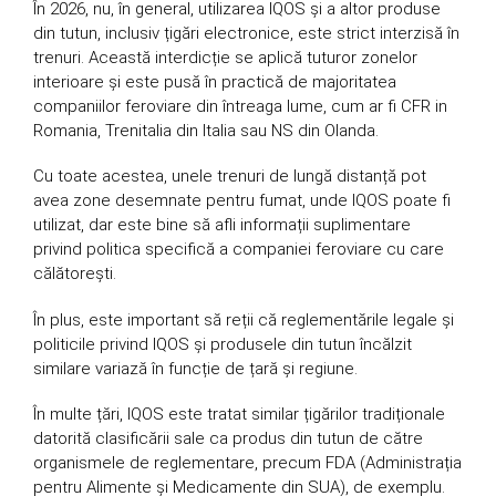
În 2026, nu, în general, utilizarea IQOS și a altor produse
din tutun, inclusiv țigări electronice, este strict interzisă în
trenuri. Această interdicție se aplică tuturor zonelor
interioare și este pusă în practică de majoritatea
companiilor feroviare din întreaga lume, cum ar fi CFR in
Romania, Trenitalia din Italia sau NS din Olanda.
Cu toate acestea, unele trenuri de lungă distanță pot
avea zone desemnate pentru fumat, unde IQOS poate fi
utilizat, dar este bine să afli informații suplimentare
privind politica specifică a companiei feroviare cu care
călătorești.
În plus, este important să reții că reglementările legale și
politicile privind IQOS și produsele din tutun încălzit
similare variază în funcție de țară și regiune.
În multe țări, IQOS este tratat similar țigărilor tradiționale
datorită clasificării sale ca produs din tutun de către
organismele de reglementare, precum FDA (Administrația
pentru Alimente și Medicamente din SUA), de exemplu.