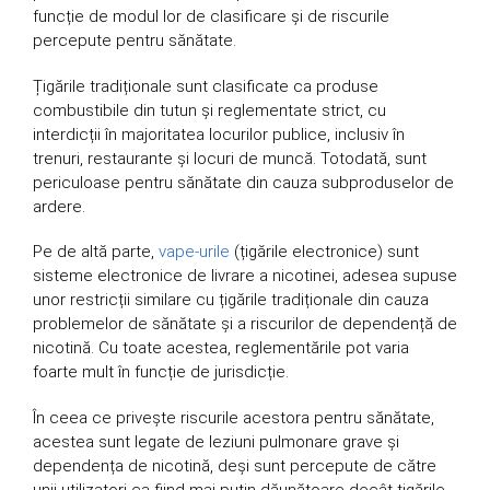
funcție de modul lor de clasificare și de riscurile
percepute pentru sănătate.
Țigările tradiționale sunt clasificate ca produse
combustibile din tutun și reglementate strict, cu
interdicții în majoritatea locurilor publice, inclusiv în
trenuri, restaurante și locuri de muncă. Totodată, sunt
periculoase pentru sănătate din cauza subproduselor de
ardere.
Pe de altă parte,
vape-urile
(țigările electronice) sunt
sisteme electronice de livrare a nicotinei, adesea supuse
unor restricții similare cu țigările tradiționale din cauza
problemelor de sănătate și a riscurilor de dependență de
nicotină. Cu toate acestea, reglementările pot varia
foarte mult în funcție de jurisdicție.
În ceea ce privește riscurile acestora pentru sănătate,
acestea sunt legate de leziuni pulmonare grave și
dependența de nicotină, deși sunt percepute de către
unii utilizatori ca fiind mai puțin dăunătoare decât țigările