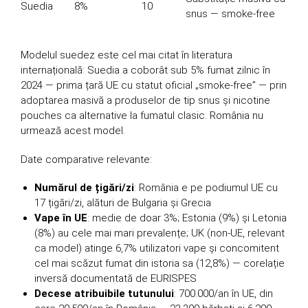
Suedia
8%
10
snus — smoke-free
Modelul suedez este cel mai citat în literatura
internațională: Suedia a coborât sub 5% fumat zilnic în
2024 — prima țară UE cu statut oficial „smoke-free” — prin
adoptarea masivă a produselor de tip snus și nicotine
pouches ca alternative la fumatul clasic. România nu
urmează acest model.
Date comparative relevante:
Numărul de țigări/zi
: România e pe podiumul UE cu
17 țigări/zi, alături de Bulgaria și Grecia
Vape în UE
: medie de doar 3%; Estonia (9%) și Letonia
(8%) au cele mai mari prevalențe; UK (non-UE, relevant
ca model) atinge 6,7% utilizatori vape și concomitent
cel mai scăzut fumat din istoria sa (12,8%) — corelație
inversă documentată de EURISPES
Decese atribuibile tutunului
: 700.000/an în UE, din