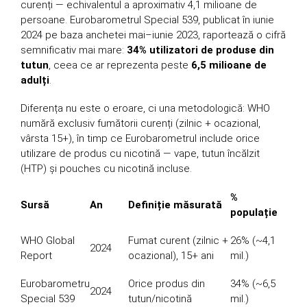
curenți — echivalentul a aproximativ 4,1 milioane de
persoane. Eurobarometrul Special 539, publicat în iunie
2024 pe baza anchetei mai–iunie 2023, raportează o cifră
semnificativ mai mare:
34% utilizatori de produse din
tutun
, ceea ce ar reprezenta peste
6,5 milioane de
adulți
.
Diferența nu este o eroare, ci una metodologică: WHO
numără exclusiv fumătorii curenți (zilnic + ocazional,
vârsta 15+), în timp ce Eurobarometrul include orice
utilizare de produs cu nicotină — vape, tutun încălzit
(HTP) și pouches cu nicotină incluse.
%
Sursă
An
Definiție măsurată
populație
WHO Global
Fumat curent (zilnic +
26% (~4,1
2024
Report
ocazional), 15+ ani
mil.)
Eurobarometru
Orice produs din
34% (~6,5
2024
Special 539
tutun/nicotină
mil.)