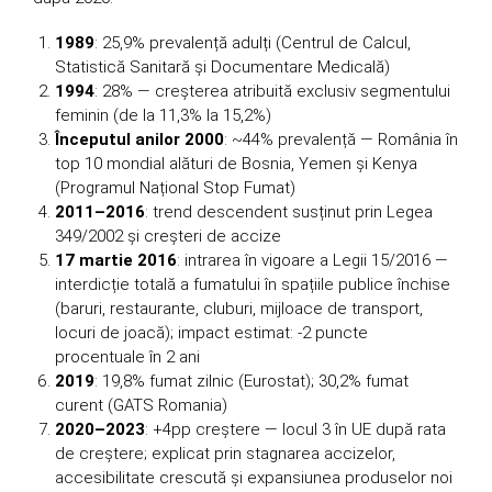
1989
: 25,9% prevalență adulți (Centrul de Calcul,
Statistică Sanitară și Documentare Medicală)
1994
: 28% — creșterea atribuită exclusiv segmentului
feminin (de la 11,3% la 15,2%)
Începutul anilor 2000
: ~44% prevalență — România în
top 10 mondial alături de Bosnia, Yemen și Kenya
(Programul Național Stop Fumat)
2011–2016
: trend descendent susținut prin Legea
349/2002 și creșteri de accize
17 martie 2016
: intrarea în vigoare a Legii 15/2016 —
interdicție totală a fumatului în spațiile publice închise
(baruri, restaurante, cluburi, mijloace de transport,
locuri de joacă); impact estimat: -2 puncte
procentuale în 2 ani
2019
: 19,8% fumat zilnic (Eurostat); 30,2% fumat
curent (GATS Romania)
2020–2023
: +4pp creștere — locul 3 în UE după rata
de creștere; explicat prin stagnarea accizelor,
accesibilitate crescută și expansiunea produselor noi