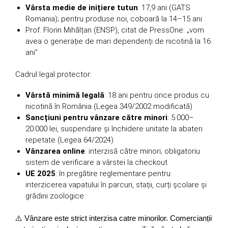
Vârsta medie de inițiere tutun
: 17,9 ani (GATS
Romania); pentru produse noi, coboară la 14–15 ani
Prof. Florin Mihălțan (ENSP), citat de PressOne: „vom
avea o generație de mari dependenți de nicotină la 16
ani”
Cadrul legal protector:
Vârstă minimă legală
: 18 ani pentru orice produs cu
nicotină în România (Legea 349/2002 modificată)
Sancțiuni pentru vânzare către minori
: 5.000–
20.000 lei, suspendare și închidere unitate la abateri
repetate (Legea 64/2024)
Vânzarea online
: interzisă către minori; obligatoriu
sistem de verificare a vârstei la checkout
UE 2025
: în pregătire reglementare pentru
interzicerea vapatului în parcuri, stații, curți școlare și
grădini zoologice
⚠️ Vânzare este strict interzisa catre minorilor. Comercianții