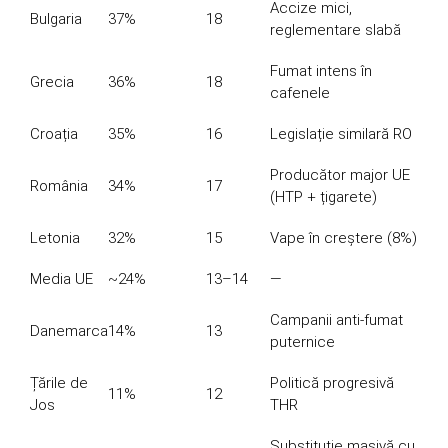
Accize mici,
Bulgaria
37%
18
reglementare slabă
Fumat intens în
Grecia
36%
18
cafenele
Croația
35%
16
Legislație similară RO
Producător major UE
România
34%
17
(HTP + țigarete)
Letonia
32%
15
Vape în creștere (8%)
Media UE
~24%
13–14
—
Campanii anti-fumat
Danemarca
14%
13
puternice
Țările de
Politică progresivă
11%
12
Jos
THR
Substituție masivă cu