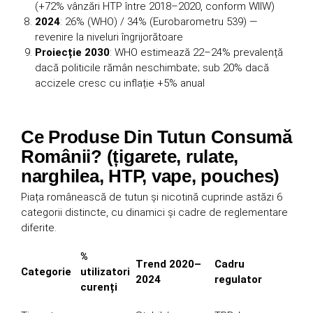
(+72% vânzări HTP între 2018–2020, conform WIIW)
2024
: 26% (WHO) / 34% (Eurobarometru 539) —
revenire la niveluri îngrijorătoare
Proiecție 2030
: WHO estimează 22–24% prevalență
dacă politicile rămân neschimbate; sub 20% dacă
accizele cresc cu inflație +5% anual
Ce Produse Din Tutun Consumă
Românii? (țigarete, rulate,
narghilea, HTP, vape, pouches)
Piața românească de tutun și nicotină cuprinde astăzi 6
categorii distincte, cu dinamici și cadre de reglementare
diferite.
%
Trend 2020–
Cadru
Categorie
utilizatori
2024
regulator
curenți