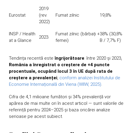
2019
Eurostat
(rev.
Fumat zilnic
19,8%
2022)
INSP / Health
Fumat zilnic (bărbați +
38% (30,8%
2023
at a Glance
femei)
B / 7,7% F)
Tendința recentă este
îngrijorătoare
: între 2020 și 2023,
România a înregistrat o creștere de +4 puncte
procentuale, ocupând locul 3 în UE după rata de
creștere a prevalenței
,
conform analizei Institutului de
Economie Internațională din Viena (WIIW, 2025)
.
Cifra de 4,1 milioane fumători și 34% prevalență vor
apărea de mai multe ori în acest articol — sunt valorile de
referință pentru 2024–2025 și baza oricărei analize
serioase pe acest subiect.