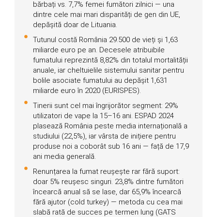
bărbați vs. 7,7% femei fumători zilnici — una
dintre cele mai mari disparități de gen din UE,
depășită doar de Lituania.
Tutunul costă România 29.500 de vieți și 1,63
miliarde euro pe an. Decesele atribuibile
fumatului reprezintă 8,82% din totalul mortalității
anuale, iar cheltuielile sistemului sanitar pentru
bolile asociate fumatului au depășit 1,631
miliarde euro în 2020 (EURISPES).
Tinerii sunt cel mai îngrijorător segment: 29%
utilizatori de vape la 15–16 ani. ESPAD 2024
plasează România peste media internațională a
studiului (22,5%), iar vârsta de inițiere pentru
produse noi a coborât sub 16 ani — față de 17,9
ani media generală.
Renunțarea la fumat reușește rar fără suport:
doar 5% reușesc singuri. 23,8% dintre fumători
încearcă anual să se lase, dar 65,9% încearcă
fără ajutor (cold turkey) — metoda cu cea mai
slabă rată de succes pe termen lung (GATS