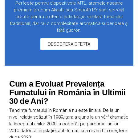
Perfecte pentru dispozitivele MTL, aromele noastre
premium precum Akashi sau Smooth RY sunt special
create pentru a oferi o satisfacție similară fumatului
tradițional, dar cu o complexitate aromatică superioară și
fără gudron.
DESCOPERA OFERTA
Cum a Evoluat Prevalența
Fumatului în România în Ultimii
30 de Ani?
Tendința fumatului în România nu este liniară. De la un
nivel relativ scăzut în 1989, țara a ajuns la un vârf dramatic
la începutul anilor 2000, a coborât pe parcursul anilor
2010 datorită legislației anti-fumat, și a revenit în creștere
după 2020.