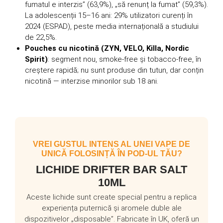
fumatul e interzis” (63,9%), „să renunț la fumat” (59,3%).
La adolescenții 15–16 ani: 29% utilizatori curenți în
2024 (ESPAD), peste media internațională a studiului
de 22,5%.
Pouches cu nicotină (ZYN, VELO, Killa, Nordic
Spirit)
: segment nou, smoke-free și tobacco-free, în
creștere rapidă; nu sunt produse din tutun, dar conțin
nicotină — interzise minorilor sub 18 ani.
VREI GUSTUL INTENS AL UNEI VAPE DE
UNICĂ FOLOSINȚĂ ÎN POD-UL TĂU?
LICHIDE DRIFTER BAR SALT
10ML
Aceste lichide sunt create special pentru a replica
experiența puternică și aromele duble ale
dispozitivelor „disposable”. Fabricate în UK, oferă un