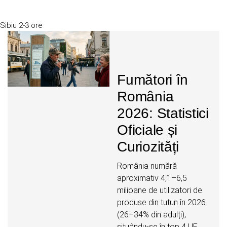
Sibiu
2-3 ore
Fumători în
România
2026: Statistici
Oficiale și
Curiozități
România numără
aproximativ 4,1–6,5
milioane de utilizatori de
produse din tutun în 2026
(26–34% din adulți),
situându-se în top 4 UE.