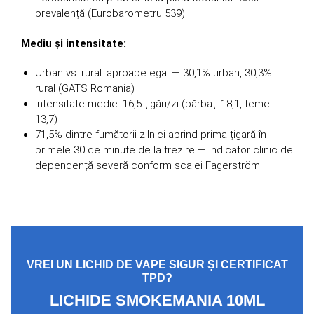
prevalență (Eurobarometru 539)
Mediu și intensitate:
Urban vs. rural: aproape egal — 30,1% urban, 30,3%
rural (GATS Romania)
Intensitate medie: 16,5 țigări/zi (bărbați 18,1, femei
13,7)
71,5% dintre fumătorii zilnici aprind prima țigară în
primele 30 de minute de la trezire — indicator clinic de
dependență severă conform scalei Fagerström
VREI UN LICHID DE VAPE SIGUR ȘI CERTIFICAT
TPD?
LICHIDE SMOKEMANIA 10ML