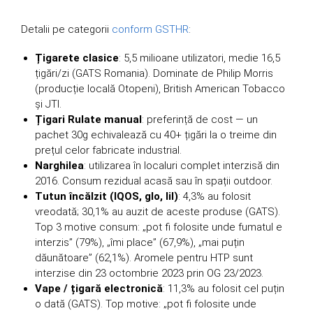
Detalii pe categorii
conform GSTHR
:
Țigarete clasice
: 5,5 milioane utilizatori, medie 16,5
țigări/zi (GATS Romania). Dominate de Philip Morris
(producție locală Otopeni), British American Tobacco
și JTI.
Țigari Rulate manual
: preferință de cost — un
pachet 30g echivalează cu 40+ țigări la o treime din
prețul celor fabricate industrial.
Narghilea
: utilizarea în localuri complet interzisă din
2016. Consum rezidual acasă sau în spații outdoor.
Tutun încălzit (IQOS, glo, lil)
: 4,3% au folosit
vreodată; 30,1% au auzit de aceste produse (GATS).
Top 3 motive consum: „pot fi folosite unde fumatul e
interzis” (79%), „îmi place” (67,9%), „mai puțin
dăunătoare” (62,1%). Aromele pentru HTP sunt
interzise din 23 octombrie 2023 prin OG 23/2023.
Vape / țigară electronică
: 11,3% au folosit cel puțin
o dată (GATS). Top motive: „pot fi folosite unde