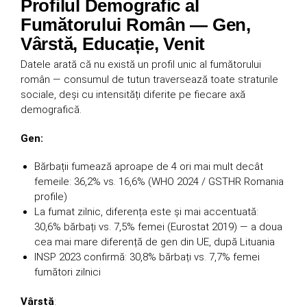
Profilul Demografic al
Fumătorului Român — Gen,
Vârstă, Educație, Venit
Datele arată că nu există un profil unic al fumătorului
român — consumul de tutun traversează toate straturile
sociale, deși cu intensități diferite pe fiecare axă
demografică.
Gen:
Bărbații fumează aproape de 4 ori mai mult decât
femeile: 36,2% vs. 16,6% (WHO 2024 / GSTHR Romania
profile)
La fumat zilnic, diferența este și mai accentuată:
30,6% bărbați vs. 7,5% femei (Eurostat 2019) — a doua
cea mai mare diferență de gen din UE, după Lituania
INSP 2023 confirmă: 30,8% bărbați vs. 7,7% femei
fumători zilnici
Vârstă
: