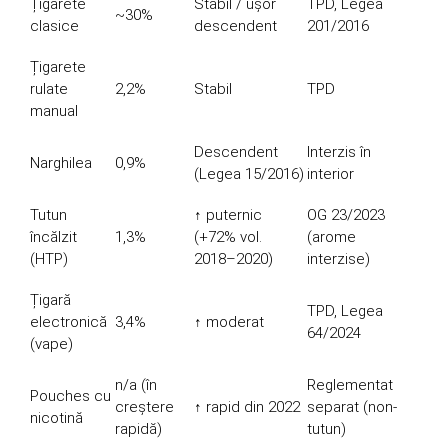
Țigarete
Stabil / ușor
TPD, Legea
~30%
clasice
descendent
201/2016
Țigarete
rulate
2,2%
Stabil
TPD
manual
Descendent
Interzis în
Narghilea
0,9%
(Legea 15/2016)
interior
Tutun
↑ puternic
OG 23/2023
încălzit
1,3%
(+72% vol.
(arome
(HTP)
2018–2020)
interzise)
Țigară
TPD, Legea
electronică
3,4%
↑ moderat
64/2024
(vape)
n/a (în
Reglementat
Pouches cu
creștere
↑ rapid din 2022
separat (non-
nicotină
rapidă)
tutun)