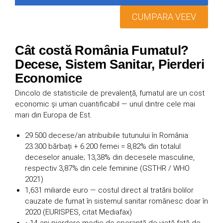
CUMPARA VEEV
Cât costă România Fumatul?
Decese, Sistem Sanitar, Pierderi
Economice
Dincolo de statisticile de prevalență, fumatul are un cost
economic și uman cuantificabil — unul dintre cele mai
mari din Europa de Est.
29.500 decese/an atribuibile tutunului în România:
23.300 bărbați + 6.200 femei = 8,82% din totalul
deceselor anuale; 13,38% din decesele masculine,
respectiv 3,87% din cele feminine (GSTHR / WHO
2021)
1,631 miliarde euro — costul direct al tratării bolilor
cauzate de fumat în sistemul sanitar românesc doar în
2020 (EURISPES, citat Mediafax)