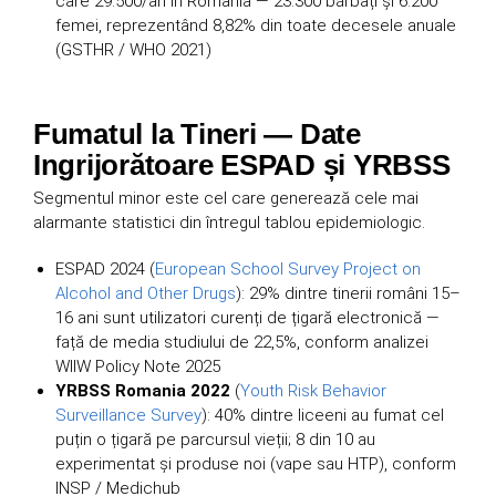
care 29.500/an în România — 23.300 bărbați și 6.200
femei, reprezentând 8,82% din toate decesele anuale
(GSTHR / WHO 2021)
Fumatul la Tineri — Date
Ingrijorătoare ESPAD și YRBSS
Segmentul minor este cel care generează cele mai
alarmante statistici din întregul tablou epidemiologic.
ESPAD 2024 (
European School Survey Project on
Alcohol and Other Drugs
): 29% dintre tinerii români 15–
16 ani sunt utilizatori curenți de țigară electronică —
față de media studiului de 22,5%, conform analizei
WIIW Policy Note 2025
YRBSS Romania 2022
(
Youth Risk Behavior
Surveillance Survey
): 40% dintre liceeni au fumat cel
puțin o țigară pe parcursul vieții; 8 din 10 au
experimentat și produse noi (vape sau HTP), conform
INSP / Medichub