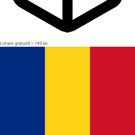
Livrare gratuită
> 149 lei