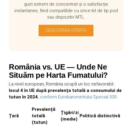
gust extrem de concentrat și o satisfacție
instantanee, fiind compatibile cu orice kit de tip pod
sau dispozitiv MTL.
DESCOPERA OFERTA
România vs. UE — Unde Ne
Situăm pe Harta Fumatului?
La nivel european, România ocupă un loc nefavorabil:
locul 4 în UE după prevalența totală a consumului de
tutun în 2024
,
conform Eurobarometrului Special 539
.
Prevalență
Țigări/zi
Țară
totală
Politică distinctivă
(medie)
(tutun)