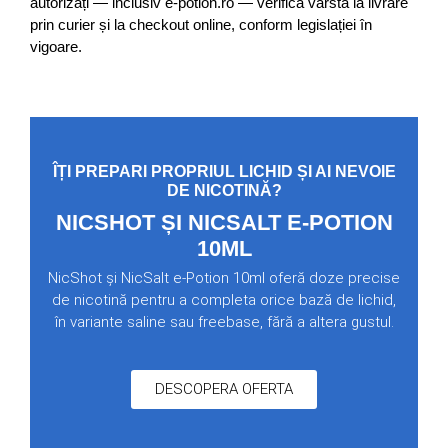
autorizați — inclusiv e-potion.ro — verifică vârsta la livrare
prin curier și la checkout online, conform legislației în
vigoare.
ÎȚI PREPARI PROPRIUL LICHID ȘI AI NEVOIE
DE NICOTINĂ?
NICSHOT ȘI NICSALT E-POTION
10ML
NicShot și NicSalt e-Potion 10ml oferă doze precise
de nicotină pentru a completa orice bază de lichid,
în variante saline sau freebase, fără a altera gustul.
DESCOPERA OFERTA