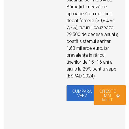
Bărbații fumează de
aproape 4 ori mai mult
decât femeile (30,8% vs.
7,7%), tutunul cauzează
29.500 de decese anual și
costă sistemul sanitar
1,63 miliarde euro, iar
prevalența în rândul
tinerilor de 15–16 ani a
ajuns la 29% pentru vape
(ESPAD 2024).
CUMPARA
CITESTE
VEEV
MAI
MULT