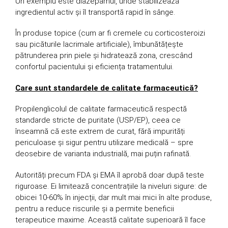
Un exemplu este diazepamul, unde stabilizează
ingredientul activ și îl transportă rapid în sânge.
În produse topice (cum ar fi cremele cu corticosteroizi
sau picăturile lacrimale artificiale), îmbunătățește
pătrunderea prin piele și hidratează zona, crescând
confortul pacientului și eficiența tratamentului.
Care sunt standardele de calitate farmaceutică?
Propilenglicolul de calitate farmaceutică respectă
standarde stricte de puritate (USP/EP), ceea ce
înseamnă că este extrem de curat, fără impurități
periculoase și sigur pentru utilizare medicală – spre
deosebire de varianta industrială, mai puțin rafinată.
Autorități precum FDA și EMA îl aprobă doar după teste
riguroase. Ei limitează concentrațiile la niveluri sigure: de
obicei 10-60% în injecții, dar mult mai mici în alte produse,
pentru a reduce riscurile și a permite beneficii
terapeutice maxime. Această calitate superioară îl face