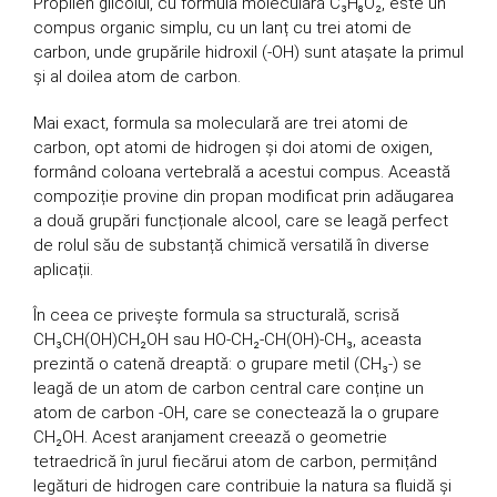
Propilen glicolul, cu formula moleculară C₃H₈O₂, este un
compus organic simplu, cu un lanț cu trei atomi de
carbon, unde grupările hidroxil (-OH) sunt atașate la primul
și al doilea atom de carbon.
Mai exact, formula sa moleculară are trei atomi de
carbon, opt atomi de hidrogen și doi atomi de oxigen,
formând coloana vertebrală a acestui compus. Această
compoziție provine din propan modificat prin adăugarea
a două grupări funcționale alcool, care se leagă perfect
de rolul său de substanță chimică versatilă în diverse
aplicații.
În ceea ce privește formula sa structurală, scrisă
CH₃CH(OH)CH₂OH sau HO-CH₂-CH(OH)-CH₃, aceasta
prezintă o catenă dreaptă: o grupare metil (CH₃-) se
leagă de un atom de carbon central care conține un
atom de carbon -OH, care se conectează la o grupare
CH₂OH. Acest aranjament creează o geometrie
tetraedrică în jurul fiecărui atom de carbon, permițând
legături de hidrogen care contribuie la natura sa fluidă și