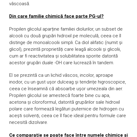
vâscoasă.
Din care familie chimică face parte PG-ul?
Propilen glicolul aparține familiei diolurilor, un subset de
alcooli cu două grupări hidroxil pe moleculă, ceea ce îl
distinge de monoalcoolii simpli. Ca diol alifatic (numit și
glicol), prezintă proprietăți care leagă alcoolii și glicolii,
cum ar fi reactivitatea și solubilitatea sporite datorită
acestor grupări duale -OH care lucrează în tandem.
El se prezintă ca un lichid vâscos, incolor, aproape
inodor, cu un gust ușor dulceag și tendințe higroscopice,
ceea ce înseamnă că absoarbe ușor umezeala din aer.
Propilen glicolul se amestecă foarte bine cu apa,
acetona și cloroformul, datorită grupărilor sale hidroxil
polare care formează legături puternice de hidrogen cu
acești solvenți, ceea ce îl face ideal pentru formule care
necesită dizolvare.
Ce comparație se poate face între numele chimice și