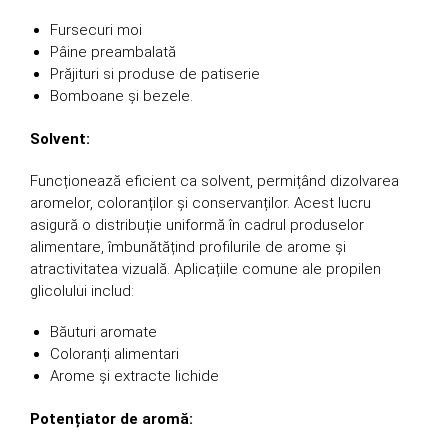
Fursecuri moi
Pâine preambalată
Prăjituri si produse de patiserie
Bomboane și bezele.
Solvent:
Funcționează eficient ca solvent, permițând dizolvarea
aromelor, coloranților și conservanților. Acest lucru
asigură o distribuție uniformă în cadrul produselor
alimentare, îmbunătățind profilurile de arome și
atractivitatea vizuală. Aplicațiile comune ale propilen
glicolului includ:
Băuturi aromate
Coloranți alimentari
Arome și extracte lichide
Potențiator de aromă: