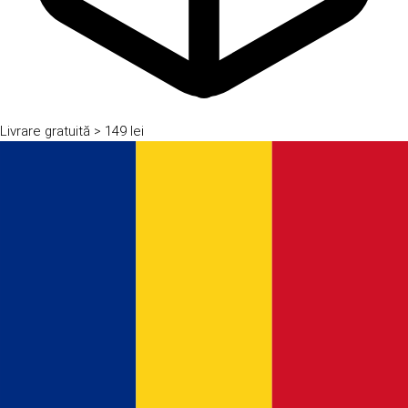
Livrare gratuită
> 149 lei