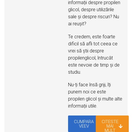
informații despre propilen
glicol, despre utilizările
sale și despre riscuri? Nu
ai reușit?
Te credem, este foarte
dificil să afli tot ceea ce
vrei să știi despre
propilenglicol, întrucât
este nevoie de timp și de
studiu.
Nu-ți face însă griji, îți
punem noi ce este
propilen glicol și multe alte
informații utile.
CUMPARA
CITESTE
VEEV
MAI
MULT