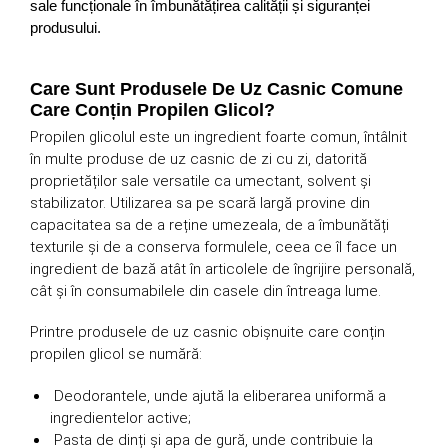
sale funcționale în îmbunătățirea calității și siguranței
produsului.
Care Sunt Produsele De Uz Casnic Comune
Care Conțin Propilen Glicol?
Propilen glicolul este un ingredient foarte comun, întâlnit
în multe produse de uz casnic de zi cu zi, datorită
proprietăților sale versatile ca umectant, solvent și
stabilizator. Utilizarea sa pe scară largă provine din
capacitatea sa de a reține umezeala, de a îmbunătăți
texturile și de a conserva formulele, ceea ce îl face un
ingredient de bază atât în ​​articolele de îngrijire personală,
cât și în consumabilele din casele din întreaga lume.
Printre produsele de uz casnic obișnuite care conțin
propilen glicol se numără:
Deodorantele, unde ajută la eliberarea uniformă a
ingredientelor active;
Pasta de dinți și apa de gură, unde contribuie la