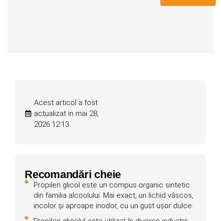
Acest articol a fost
actualizat in mai 28,
2026 12:13
Recomandări cheie
Propilen glicol este un compus organic sintetic
din familia alcoolului. Mai exact, un lichid vâscos,
incolor și aproape inodor, cu un gust ușor dulce.
Propilen glicolul este utilizat în diverse industrii,