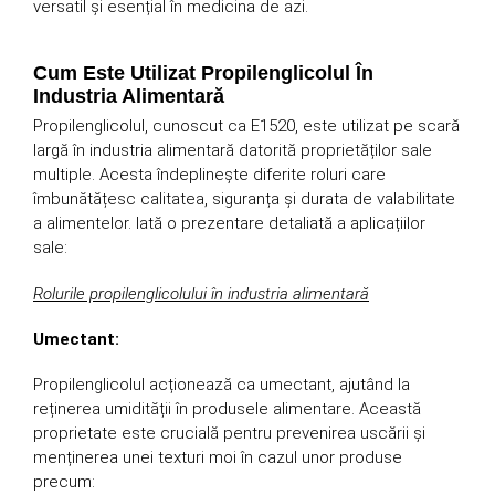
versatil și esențial în medicina de azi.
Cum Este Utilizat Propilenglicolul În
Industria Alimentară
Propilenglicolul, cunoscut ca E1520, este utilizat pe scară
largă în industria alimentară datorită proprietăților sale
multiple. Acesta îndeplinește diferite roluri care
îmbunătățesc calitatea, siguranța și durata de valabilitate
a alimentelor. Iată o prezentare detaliată a aplicațiilor
sale:
Rolurile propilenglicolului în industria alimentară
Umectant:
Propilenglicolul acționează ca umectant, ajutând la
reținerea umidității în produsele alimentare. Această
proprietate este crucială pentru prevenirea uscării și
menținerea unei texturi moi în cazul unor produse
precum: