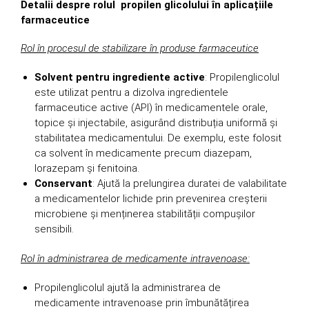
Detalii despre rolul propilen glicolului în aplicațiile
farmaceutice
Rol în procesul de stabilizare în produse farmaceutice
Solvent pentru ingrediente active
: Propilenglicolul
este utilizat pentru a dizolva ingredientele
farmaceutice active (API) în medicamentele orale,
topice și injectabile, asigurând distribuția uniformă și
stabilitatea medicamentului. De exemplu, este folosit
ca solvent în medicamente precum diazepam,
lorazepam și fenitoina.
Conservant
: Ajută la prelungirea duratei de valabilitate
a medicamentelor lichide prin prevenirea creșterii
microbiene și menținerea stabilității compușilor
sensibili.
Rol în administrarea de medicamente intravenoase:
Propilenglicolul ajută la administrarea de
medicamente intravenoase prin îmbunătățirea