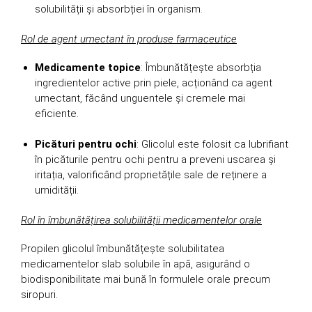
solubilității și absorbției în organism.
Rol de agent umectant în produse farmaceutice
Medicamente topice
: Îmbunătățește absorbția
ingredientelor active prin piele, acționând ca agent
umectant, făcând unguentele și cremele mai
eficiente.
Picături pentru ochi
: Glicolul este folosit ca lubrifiant
în picăturile pentru ochi pentru a preveni uscarea și
iritația, valorificând proprietățile sale de reținere a
umidității.
Rol în îmbunătățirea solubilității medicamentelor orale
Propilen glicolul îmbunătățește solubilitatea
medicamentelor slab solubile în apă, asigurând o
biodisponibilitate mai bună în formulele orale precum
siropuri.