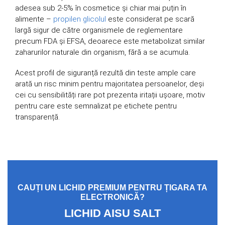
adesea sub 2-5% în cosmetice și chiar mai puțin în
alimente –
propilen glicolul
este considerat pe scară
largă sigur de către organismele de reglementare
precum FDA și EFSA, deoarece este metabolizat similar
zaharurilor naturale din organism, fără a se acumula.
Acest profil de siguranță rezultă din teste ample care
arată un risc minim pentru majoritatea persoanelor, deși
cei cu sensibilități rare pot prezenta iritații ușoare, motiv
pentru care este semnalizat pe etichete pentru
transparență.
CAUȚI UN LICHID PREMIUM PENTRU ȚIGARA TA
ELECTRONICĂ?
LICHID AISU SALT