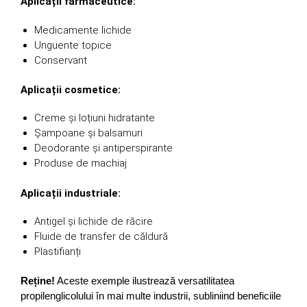
Aplicații farmaceutice:
Medicamente lichide
Unguente topice
Conservant
Aplicații cosmetice:
Creme și loțiuni hidratante
Șampoane și balsamuri
Deodorante și antiperspirante
Produse de machiaj
Aplicații industriale:
Antigel și lichide de răcire
Fluide de transfer de căldură
Plastifianți
Reține!
Aceste exemple ilustrează versatilitatea
propilenglicolului în mai multe industrii, subliniind beneficiile