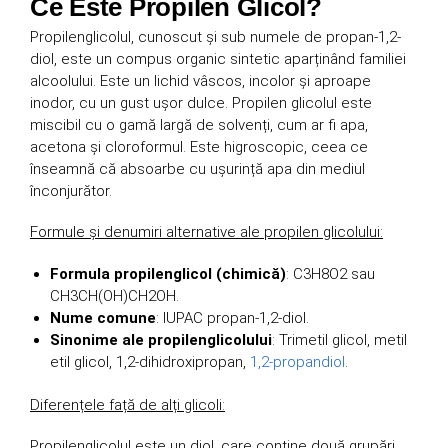
Ce Este Propilen Glicol?
Propilenglicolul, cunoscut și sub numele de propan-1,2-
diol, este un compus organic sintetic aparținând familiei
alcoolului. Este un lichid vâscos, incolor și aproape
inodor, cu un gust ușor dulce. Propilen glicolul este
miscibil cu o gamă largă de solvenți, cum ar fi apa,
acetona și cloroformul. Este higroscopic, ceea ce
înseamnă că absoarbe cu ușurință apa din mediul
înconjurător.
Formule și denumiri alternative ale propilen glicolului:
Formula propilenglicol (chimică)
: C3H8O2 sau
CH3CH(OH)CH2OH.
Nume comune
: IUPAC propan-1,2-diol.
Sinonime ale propilenglicolului
: Trimetil glicol, metil
etil glicol, 1,2-dihidroxipropan,
1,2-propandiol
.
Diferențele față de alți glicoli:
Propilenglicolul este un diol, care conține două grupări