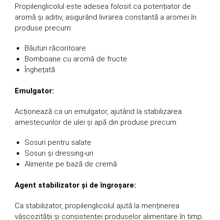
Propilenglicolul este adesea folosit ca potențiator de
aromă și aditiv, asigurând livrarea constantă a aromei în
produse precum:
Băuturi răcoritoare
Bomboane cu aromă de fructe
Înghețată
Emulgator:
Acționează ca un emulgator, ajutând la stabilizarea
amestecurilor de ulei și apă din produse precum:
Sosuri pentru salate
Sosuri și dressing-uri
Alimente pe bază de cremă
Agent stabilizator și de îngroșare:
Ca stabilizator, propilenglicolul ajută la menținerea
vâscozității și consistenței produselor alimentare în timp.