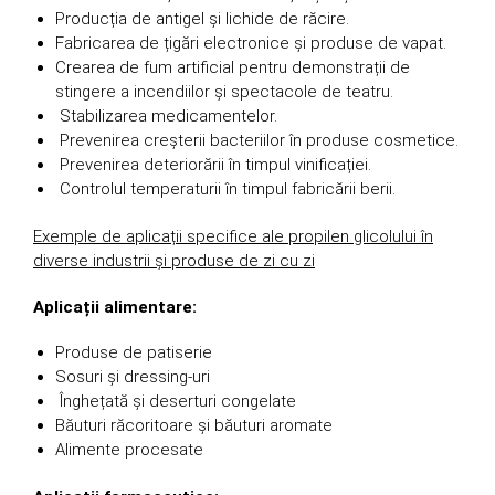
Producția de antigel și lichide de răcire.
Fabricarea de țigări electronice și produse de vapat.
Crearea de fum artificial pentru demonstrații de
stingere a incendiilor și spectacole de teatru.
Stabilizarea medicamentelor.
Prevenirea creșterii bacteriilor în produse cosmetice.
Prevenirea deteriorării în timpul vinificației.
Controlul temperaturii în timpul fabricării berii.
Exemple de aplicații specifice ale propilen glicolului în
diverse industrii și produse de zi cu zi
Aplicații alimentare:
Produse de patiserie
Sosuri și dressing-uri
Înghețată și deserturi congelate
Băuturi răcoritoare și băuturi aromate
Alimente procesate