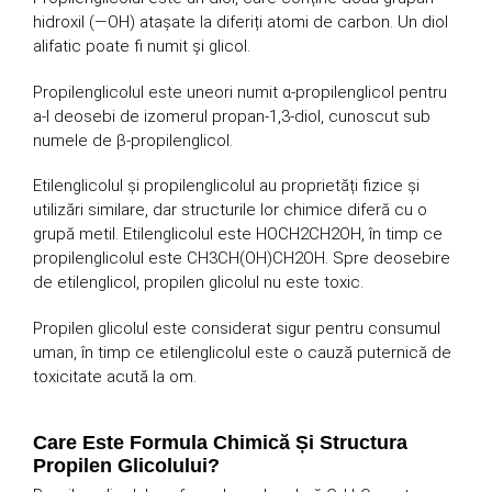
hidroxil (―OH) atașate la diferiți atomi de carbon. Un diol
alifatic poate fi numit și glicol.
Propilenglicolul este uneori numit α-propilenglicol pentru
a-l deosebi de izomerul propan-1,3-diol, cunoscut sub
numele de β-propilenglicol.
Etilenglicolul și propilenglicolul au proprietăți fizice și
utilizări similare, dar structurile lor chimice diferă cu o
grupă metil. Etilenglicolul este HOCH2CH2OH, în timp ce
propilenglicolul este CH3CH(OH)CH2OH. Spre deosebire
de etilenglicol, propilen glicolul nu este toxic.
Propilen glicolul este considerat sigur pentru consumul
uman, în timp ce etilenglicolul este o cauză puternică de
toxicitate acută la om.
Care Este Formula Chimică Și Structura
Propilen Glicolului?