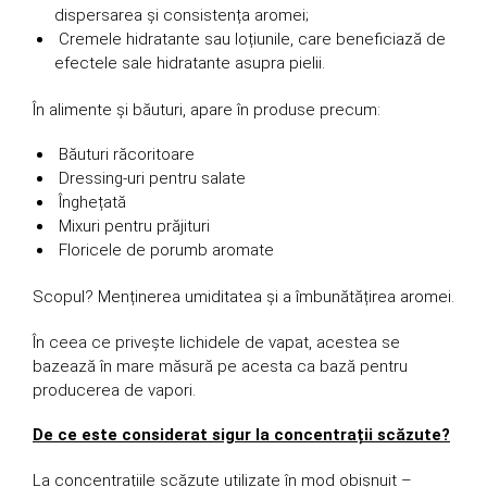
dispersarea și consistența aromei;
Cremele hidratante sau loțiunile, care beneficiază de
efectele sale hidratante asupra pielii.
În alimente și băuturi, apare în produse precum:
Băuturi răcoritoare
Dressing-uri pentru salate
Înghețată
Mixuri pentru prăjituri
Floricele de porumb aromate
Scopul? Menținerea umiditatea și a îmbunătățirea aromei.
În ceea ce privește lichidele de vapat, acestea se
bazează în mare măsură pe acesta ca bază pentru
producerea de vapori.
De ce este considerat sigur la concentrații scăzute?
La concentrațiile scăzute utilizate în mod obișnuit –