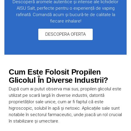
Descoperă aromele autentice și intense ale lichidelor
AISU Salt, perfecte pentru o experiență de vaping
rafinată. Comandă acum și bucură-te de calitate la
fiecare inhalare!
DESCOPERA OFERTA
Cum Este Folosit Propilen
Glicolul În Diverse Industrii?
După cum ai putut observa mai sus, propilen glicolul este
utilizat pe scară largă în diverse industrii, datorită
proprietăților sale unice, cum ar fi faptul că este
higroscopic, solubil în apă și netoxic. Aplicațiile sale sunt
notabile în sectorul farmaceutic, unde joacă un rol crucial
în stabilizare și umectare.