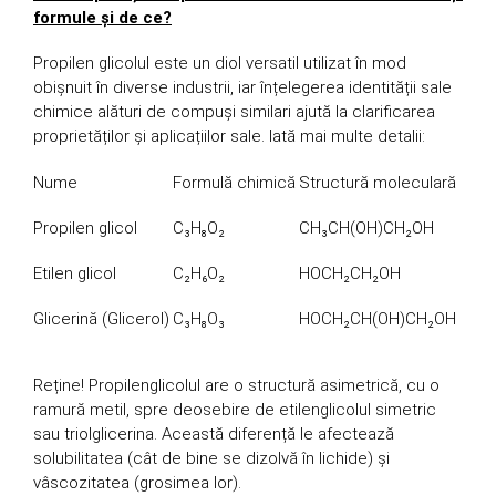
formule și de ce?
Propilen glicolul este un diol versatil utilizat în mod
obișnuit în diverse industrii, iar înțelegerea identității sale
chimice alături de compuși similari ajută la clarificarea
proprietăților și aplicațiilor sale. Iată mai multe detalii:
Nume
Formulă chimică
Structură moleculară
Propilen glicol
C₃H₈O₂
CH₃CH(OH)CH₂OH
Etilen glicol
C₂H₆O₂
HOCH₂CH₂OH
Glicerină (Glicerol)
C₃H₈O₃
HOCH₂CH(OH)CH₂OH
Reține! Propilenglicolul are o structură asimetrică, cu o
ramură metil, spre deosebire de etilenglicolul simetric
sau triolglicerina. Această diferență le afectează
solubilitatea (cât de bine se dizolvă în lichide) și
vâscozitatea (grosimea lor).