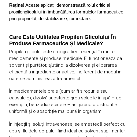
Reține!
Aceste aplicații demonstrează rolul critic al
propilenglicolului în îmbunătățirea formulelor farmaceutice
prin proprietăți de stabilizare și umectare.
Care Este Utilitatea Propilen Glicolului În
Produse Farmaceutice Și Medicale?
Propilen glicolul este un ingredient esențial în multe
medicamente și produse medicale. El funcționează ca
solvent și purtător, ajutând la dizolvarea și eliberarea
eficientă a ingredientelor active, indiferent de modul în
care se administrează tratamentul.
În medicamentele orale (cum ar fi siropurile sau
capsulele), dizolvă substanțe greu solubile în apă – de
exemplu, benzodiazepinele – asigurând o distribuție
uniformă și o absorbție mai bună în organism.
În injecții și soluții intravenoase, se amestecă perfect cu
apa și fluidele corpului, fiind ideal ca solvent suplimentar.