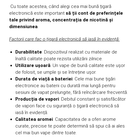
Cu toate acestea, când alegi cea mai bună țigară
electronică este important
să
ții cont de preferințele
tale privind aroma, concentrația de nicotină și
dimensiunea
.
Factorii care fac o țigară electronică să iasă în evidență:
Durabilitate
: Dispozitivul realizat cu materiale de
înaltă calitate poate rezista utilizării zilnice.
Utilizare ușoară
: Un vape de bună calitate este ușor
de folosit, se umple și se întreține ușor.
Durata de viață a bateriei
: Cele mai bune țigări
electronice au baterii cu durată mai lungă pentru
sesiuni de vapat prelungite, fără reîncărcare frecventă.
Producția de vapori
: Debitul constant și satisfăcător
de vapori face cu siguranță o țigară electronică să
iasă în evidență.
Calitatea aromei
: Capacitatea de a oferi arome
curate, precise te poate determină să spui că ai ales
cel mai bun vape dintre toate.