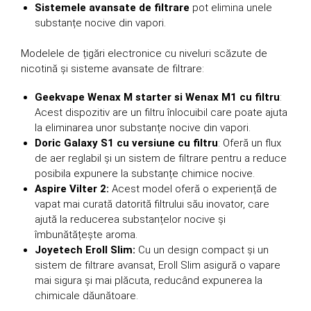
Sistemele avansate de filtrare
pot elimina unele
substanțe nocive din vapori.
Modelele de țigări electronice cu niveluri scăzute de
nicotină și sisteme avansate de filtrare:
Geekvape Wenax M starter si Wenax M1 cu filtru
:
Acest dispozitiv are un filtru înlocuibil care poate ajuta
la eliminarea unor substanțe nocive din vapori.
Doric Galaxy S1 cu versiune cu filtru
: Oferă un flux
de aer reglabil și un sistem de filtrare pentru a reduce
posibila expunere la substanțe chimice nocive.
Aspire Vilter 2:
Acest model oferă o experiență de
vapat mai curată datorită filtrului său inovator, care
ajută la reducerea substanțelor nocive și
îmbunătățește aroma.
Joyetech Eroll Slim:
Cu un design compact și un
sistem de filtrare avansat, Eroll Slim asigură o vapare
mai sigura și mai plăcuta, reducând expunerea la
chimicale dăunătoare.