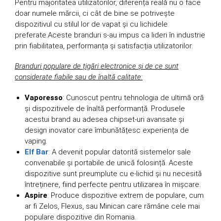
Pentru majoritatea utilizatorilor, diferența reală nu o face
doar numele mărcii, ci cât de bine se potrivește
dispozitivul cu stilul lor de vapat și cu lichidele
preferate.Aceste branduri s-au impus ca lideri în industrie
prin fiabilitatea, performanța și satisfacția utilizatorilor.
Branduri populare de țigări electronice și de ce sunt
considerate fiabile sau de înaltă calitate:
Vaporesso
: Cunoscut pentru tehnologia de ultimă oră
și dispozitivele de înaltă performanță. Produsele
acestui brand au adesea chipset-uri avansate și
design inovator care îmbunătățesc experiența de
vaping.
Elf Bar
: A devenit popular datorită sistemelor sale
convenabile și portabile de unică folosință. Aceste
dispozitive sunt preumplute cu e-lichid și nu necesită
întreținere, fiind perfecte pentru utilizarea în mișcare.
Aspire
: Produce dispozitive extrem de populare, cum
ar fi Zelos, Flexus, sau Minican care rămâne cele mai
populare dispozitive din Romania.