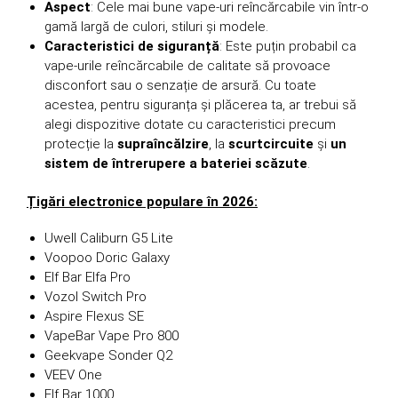
Aspect
: Cele mai bune vape-uri reîncărcabile vin într-o
gamă largă de culori, stiluri și modele.
Caracteristici de siguranță
: Este puțin probabil ca
vape-urile reîncărcabile de calitate să provoace
disconfort sau o senzație de arsură. Cu toate
acestea, pentru siguranța și plăcerea ta, ar trebui să
alegi dispozitive dotate cu caracteristici precum
protecție la
supraîncălzire
, la
scurtcircuite
și
un
sistem de întrerupere a bateriei scăzute
.
Țigări electronice populare în 2026:
Uwell Caliburn G5 Lite
Voopoo Doric Galaxy
Elf Bar Elfa Pro
Vozol Switch Pro
Aspire Flexus SE
VapeBar Vape Pro 800
Geekvape Sonder Q2
VEEV One
Elf Bar 1000