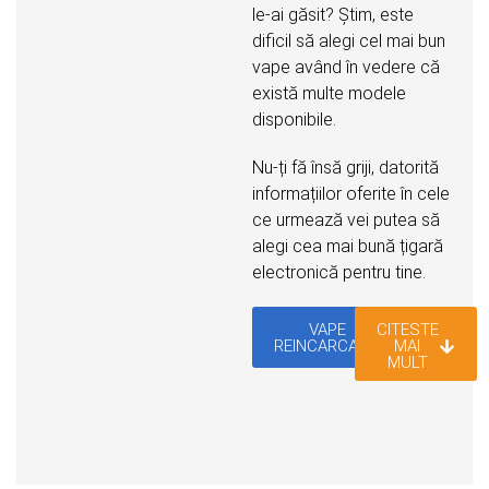
le-ai găsit? Știm, este
dificil să alegi cel mai bun
vape având în vedere că
există multe modele
disponibile.
Nu-ți fă însă griji, datorită
informațiilor oferite în cele
ce urmează vei putea să
alegi cea mai bună țigară
electronică pentru tine.
VAPE
CITESTE
REINCARCABIL
MAI
MULT