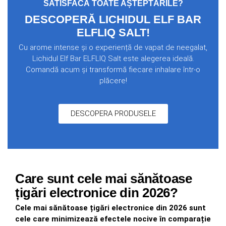
SATISFACĂ TOATE AȘTEPTĂRILE?
DESCOPERĂ LICHIDUL ELF BAR
ELFLIQ SALT!
Cu arome intense și o experiență de vapat de neegalat,
Lichidul Elf Bar ELFLIQ Salt este alegerea ideală.
Comandă acum și transformă fiecare inhalare într-o
plăcere!
DESCOPERA PRODUSELE
Care sunt cele mai sănătoase
țigări electronice din 2026?
Cele mai sănătoase țigări electronice din 2026 sunt
cele care minimizează efectele nocive în comparație