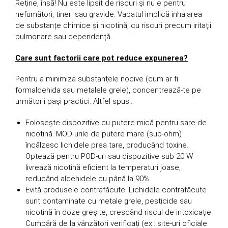
Reține, însă! Nu este lipsit de riscuri și nu e pentru
nefumători, tineri sau gravide. Vapatul implică inhalarea
de substanțe chimice și nicotină, cu riscuri precum iritații
pulmonare sau dependență.
Care sunt factorii care pot reduce expunerea?
Pentru a minimiza substanțele nocive (cum ar fi
formaldehida sau metalele grele), concentrează-te pe
următorii pași practici. Altfel spus…
Folosește dispozitive cu putere mică pentru sare de
nicotină. MOD-urile de putere mare (sub-ohm)
încălzesc lichidele prea tare, producând toxine.
Optează pentru POD-uri sau dispozitive sub 20 W –
livrează nicotină eficient la temperaturi joase,
reducând aldehidele cu până la 90%.
Evită produsele contrafăcute. Lichidele contrafăcute
sunt contaminate cu metale grele, pesticide sau
nicotină în doze greșite, crescând riscul de intoxicație.
Cumpără de la vânzători verificați (ex.: site-uri oficiale