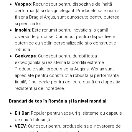
Voopoo
: Recunoscut pentru dispozitive de înaltă
performanță și design elegant. Produsele sale cum ar
fi seria Drag si Argus, sunt cunoscute pentru puterea
și precizia lor.
Innokin
: Este renumit pentru inovație și o gamă
diversă de produse. Cunoscut pentru dispozitivele
puternice cu setări personalizabile și o construcție
robustă.
Geekvape
: Cunoscut pentru durabilitatea
excepțională și rezistența la condiții extreme.
Produsele sale, precum seria Aegis si Wenax sunt
apreciate pentru construcția robustă și performanța
fiabilă, fiind ideale pentru cei care caută un dispozitiv
rezistent și de încredere.
Branduri de top în România și la nivel mondial:
Elf Bar
: Popular pentru vape-uri și sisteme cu capsule
de unică folosință.
VEEV
: Cunoscut pentru produsele sale inovatoare de