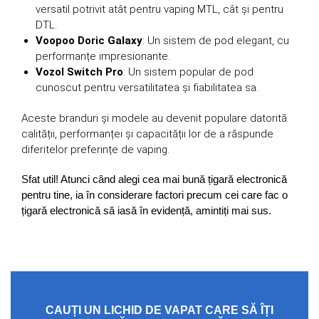
versatil potrivit atât pentru vaping MTL, cât și pentru
DTL.
Voopoo Doric Galaxy
: Un sistem de pod elegant, cu
performanțe impresionante.
Vozol Switch Pro
: Un sistem popular de pod
cunoscut pentru versatilitatea și fiabilitatea sa.
Aceste branduri și modele au devenit populare datorită
calității, performanței și capacității lor de a răspunde
diferitelor preferințe de vaping.
Sfat util! Atunci când alegi cea mai bună țigară electronică
pentru tine, ia în considerare factori precum cei care fac o
țigară electronică să iasă în evidență, amintiți mai sus.
CAUȚI UN LICHID DE VAPAT CARE SĂ ÎȚI