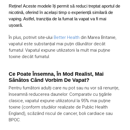
Reține! Aceste modele îți permit să reduci treptat aportul de
nicotină, oferind în același timp o experiență similară de
vaping. Astfel, tranziția de la fumat la vapat va fi mai
ușoară.
În plus, potrivit site-ului
Better Health
din Marea Britanie,
vapatul este substanțial mai puțin dăunător decât
fumatul. Vapatul expune utilizatorii la mult mai puține
toxine decât fumatul.
Ce Poate Însemna, În Mod Realist, Mai
Sănătos Când Vorbim De Vapat?
Pentru fumătorii adulți care nu pot sau nu vor să renunțe,
înseamnă reducerea daunelor. Comparativ cu țigările
clasice, vapatul expune utilizatorul la 95% mai puține
toxine (conform studiilor realizate de Public Health
England), scăzând riscul de cancer, boli cardiace sau
BPOC.