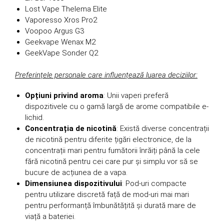
Lost Vape Thelema Elite
Vaporesso Xros Pro2
Voopoo Argus G3
Geekvape Wenax M2
GeekVape Sonder Q2
Preferințele personale care influențează luarea deciziilor:
Opțiuni privind aroma
: Unii vaperi preferă
dispozitivele cu o gamă largă de arome compatibile e-
lichid.
Concentrația de nicotină
: Există diverse concentrații
de nicotină pentru diferite țigări electronice, de la
concentrații mari pentru fumătorii înrăiți până la cele
fără nicotină pentru cei care pur și simplu vor să se
bucure de acțiunea de a vapa.
Dimensiunea dispozitivului
: Pod-uri compacte
pentru utilizare discretă față de mod-uri mai mari
pentru performanță îmbunătățită și durată mare de
viață a bateriei.