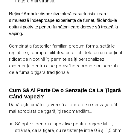
tragere mai strânsă.
Reține! Ambele dispozitive oferă caracteristici care
simulează îndeaproape experiența de fumat, făcându-le
opțiuni potrivite pentru fumătorii care doresc să treacă la
vaping.
Combinația factorilor familiari precum forma, setările
reglabile și compatibilitatea cu e-lichidele cu un conținut
ridicat de nicotină îți permite să îți personalizezi
experiența pentru a se potrivi îndeaproape cu senzația
de a fuma o țigară tradițională.
Cum Să Ai Parte De o Senzație Ca La Țigară
Când Vapezi?
Dacă ești fumător și vrei să ai parte de o senzație cât
mai apropiată de țigară, îți recomandăm…
Să optezi pentru dispozitive pentru tragere MTL,
strânsă, ca la țigară, cu rezistențe între 0,8 și 1,5 ohmi