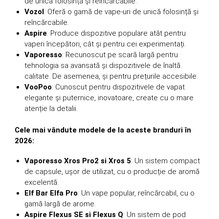
de unică folosință și reîncărcabile.
Vozol
: Oferă o gamă de vape-uri de unică folosință și
reîncărcabile.
Aspire
: Produce dispozitive populare atât pentru
vaperi începători, cât și pentru cei experimentați.
Vaporesso
: Recunoscut pe scară largă pentru
tehnologia sa avansată și dispozitivele de înaltă
calitate. De asemenea, și pentru prețurile accesibile.
VooPoo
: Cunoscut pentru dispozitivele de vapat
elegante și puternice, inovatoare, create cu o mare
atenție la detalii.
Cele mai vândute modele de la aceste branduri în
2026:
Vaporesso Xros Pro2 si Xros 5
: Un sistem compact
de capsule, ușor de utilizat, cu o producție de aromă
excelentă.
Elf Bar Elfa Pro
: Un vape popular, reîncărcabil, cu o
gamă largă de arome.
Aspire Flexus SE si Flexus Q
: Un sistem de pod