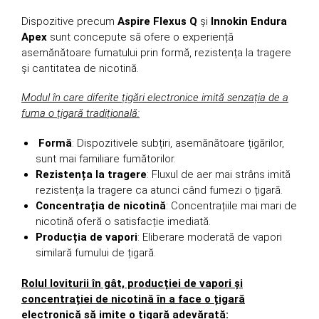
Dispozitive precum
Aspire Flexus Q
și
Innokin Endura
Apex
sunt concepute să ofere o experiență
asemănătoare fumatului prin formă, rezistența la tragere
și cantitatea de nicotină.
Modul în care diferite țigări electronice imită senzația de a
fuma o țigară tradițională:
Formă
: Dispozitivele subțiri, asemănătoare țigărilor,
sunt mai familiare fumătorilor.
Rezistența la tragere
: Fluxul de aer mai strâns imită
rezistența la tragere ca atunci când fumezi o țigară.
Concentrația de nicotină
: Concentrațiile mai mari de
nicotină oferă o satisfacție imediată.
Producția de vapori
: Eliberare moderată de vapori
similară fumului de țigară.
Rolul loviturii în gât, producției de vapori și
concentrației de nicotină în a face o țigară
electronică să imite o țigară adevărată: