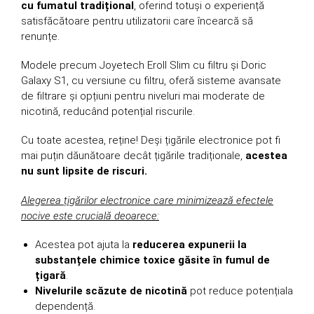
cu fumatul tradițional
, oferind totuși o experiență
satisfăcătoare pentru utilizatorii care încearcă să
renunțe.
Modele precum Joyetech Eroll Slim cu filtru și Doric
Galaxy S1, cu versiune cu filtru, oferă sisteme avansate
de filtrare și opțiuni pentru niveluri mai moderate de
nicotină, reducând potențial riscurile.
Cu toate acestea, reține! Deși țigările electronice pot fi
mai puțin dăunătoare decât țigările tradiționale,
acestea
nu sunt lipsite de riscuri.
Alegerea țigărilor electronice care minimizează efectele
nocive este crucială deoarece:
Acestea pot ajuta la
reducerea expunerii la
substanțele chimice toxice găsite în fumul de
țigară
.
Nivelurile scăzute de nicotină
pot reduce potențiala
dependență.