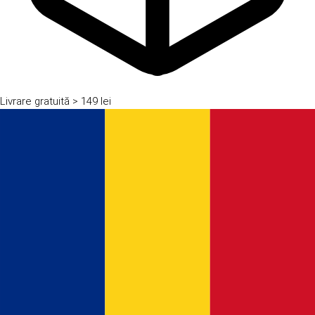
Livrare gratuită
> 149 lei