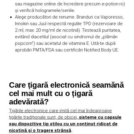
sau magazine online de încredere precum e-potion.ro)
și verifică hologramele/seriile.
Alege producători de renume. Branduri ca Vaporesso,
Innokin sau Juul respectă regulile TPD (rezervoare de
2 ml, max. 20 mg/ml de nicotină). Testează puritatea,
evitând diacetilul (asociat cu sindromul de „plămân
popcorn”) sau acetatul de vitamina E. Uită-te după
aprobări PMTA/FDA sau certificări Notified Body UE.
Care țigară electronică seamănă
cel mai mult cu o țigară
adevărată?
Țigările electronice care imită cel mai îndeaproape
țigările tradiționale sunt, de obicei,
sisteme cu capsule
sau dispozitive tip stilou cu un conținut ridicat de
nicotină și o tragere strânsă
.