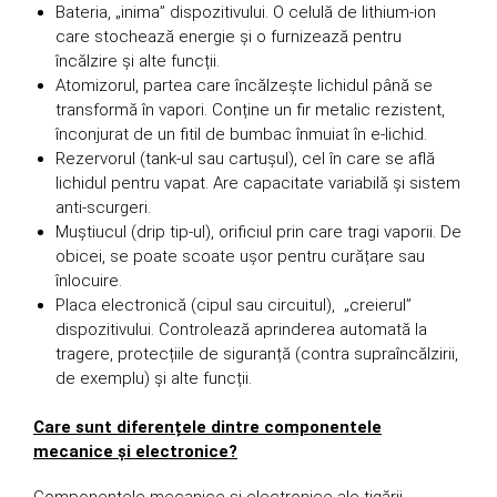
Bateria, „inima” dispozitivului. O celulă de lithium-ion
care stochează energie și o furnizează pentru
încălzire și alte funcții.
Atomizorul, partea care încălzește lichidul până se
transformă în vapori. Conține un fir metalic rezistent,
înconjurat de un fitil de bumbac înmuiat în e-lichid.
Rezervorul (tank-ul sau cartușul), cel în care se află
lichidul pentru vapat. Are capacitate variabilă și sistem
anti-scurgeri.
Muștiucul (drip tip-ul), orificiul prin care tragi vaporii. De
obicei, se poate scoate ușor pentru curățare sau
înlocuire.
Placa electronică (cipul sau circuitul), „creierul”
dispozitivului. Controlează aprinderea automată la
tragere, protecțiile de siguranță (contra supraîncălzirii,
de exemplu) și alte funcții.
Care sunt diferențele dintre componentele
mecanice și electronice?
Componentele mecanice și electronice ale țigării