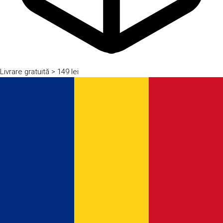
Livrare gratuită
> 149 lei