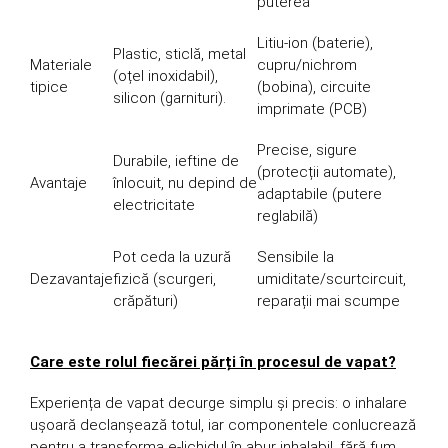
puterea
Litiu-ion (baterie),
Plastic, sticlă, metal
Materiale
cupru/nichrom
(oțel inoxidabil),
tipice
(bobina), circuite
silicon (garnituri).
imprimate (PCB)
Precise, sigure
Durabile, ieftine de
(protecții automate),
Avantaje
înlocuit, nu depind de
adaptabile (putere
electricitate
reglabilă)
Pot ceda la uzură
Sensibile la
Dezavantaje
fizică (scurgeri,
umiditate/scurtcircuit,
crăpături)
reparații mai scumpe
Care este rolul fiecărei părți în procesul de vapat?
Experiența de vapat decurge simplu și precis: o inhalare
ușoară declanșează totul, iar componentele conlucrează
pentru a transforma e-lichidul în abur inhalabil, fără fum