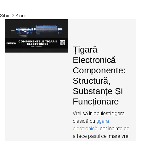
Sibiu
2-3 ore
Țigară
Electronică
Componente:
Structură,
Substanțe Și
Funcționare
Vrei să înlocuiești țigara
clasică cu
țigara
electronică
, dar înainte de
a face pasul cel mare vrei