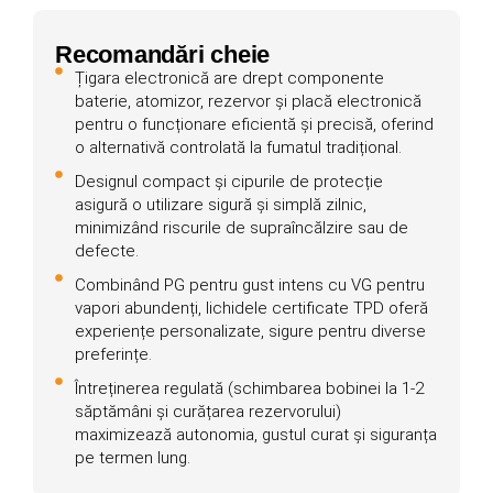
Recomandări cheie
Țigara electronică are drept componente
baterie, atomizor, rezervor și placă electronică
pentru o funcționare eficientă și precisă, oferind
o alternativă controlată la fumatul tradițional.
Designul compact și cipurile de protecție
asigură o utilizare sigură și simplă zilnic,
minimizând riscurile de supraîncălzire sau de
defecte.
Combinând PG pentru gust intens cu VG pentru
vapori abundenți, lichidele certificate TPD oferă
experiențe personalizate, sigure pentru diverse
preferințe.
Întreținerea regulată (schimbarea bobinei la 1-2
săptămâni și curățarea rezervorului)
maximizează autonomia, gustul curat și siguranța
pe termen lung.