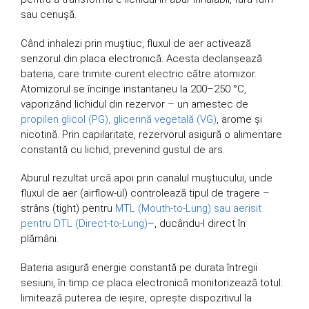
sau cenușă.
Când inhalezi prin muștiuc, fluxul de aer activează
senzorul din placa electronică. Acesta declanșează
bateria, care trimite curent electric către atomizor.
Atomizorul se încinge instantaneu la 200–250 °C,
vaporizând lichidul din rezervor – un amestec de
propilen glicol (PG), glicerină vegetală (VG)
, arome și
nicotină. Prin capilaritate, rezervorul asigură o alimentare
constantă cu lichid, prevenind gustul de ars.
Aburul rezultat urcă apoi prin canalul muștiucului, unde
fluxul de aer (airflow-ul) controlează tipul de tragere –
strâns (tight) pentru
MTL (Mouth-to-Lung) sau aerisit
pentru DTL (Direct-to-Lung)
–, ducându-l direct în
plămâni.
Bateria asigură energie constantă pe durata întregii
sesiuni, în timp ce placa electronică monitorizează totul:
limitează puterea de ieșire, oprește dispozitivul la