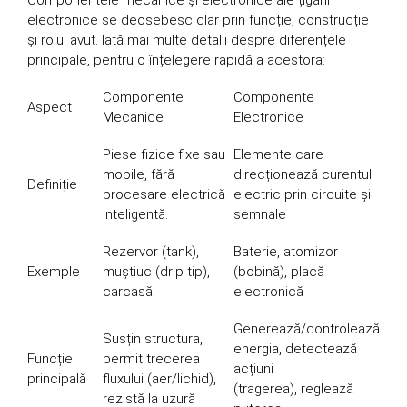
electronice se deosebesc clar prin funcție, construcție
și rolul avut. Iată mai multe detalii despre diferențele
principale, pentru o înțelegere rapidă a acestora:
Componente
Componente
Aspect
Mecanice
Electronice
Piese fizice fixe sau
Elemente care
mobile, fără
direcționează curentul
Definiție
procesare electrică
electric prin circuite și
inteligentă.
semnale
Rezervor (tank),
Baterie, atomizor
Exemple
muștiuc (drip tip),
(bobină), placă
carcasă
electronică
Generează/controlează
Susțin structura,
energia, detectează
Funcție
permit trecerea
acțiuni
principală
fluxului (aer/lichid),
(tragerea), reglează
rezistă la uzură