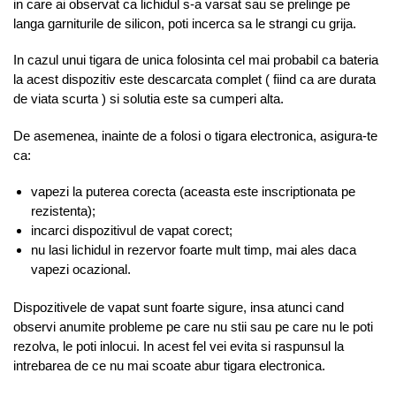
in care ai observat ca lichidul s-a varsat sau se prelinge pe
langa garniturile de silicon, poti incerca sa le strangi cu grija.
In cazul unui tigara de unica folosinta cel mai probabil ca bateria
la acest dispozitiv este descarcata complet ( fiind ca are durata
de viata scurta ) si solutia este sa cumperi alta.
De asemenea, inainte de a folosi o tigara electronica, asigura-te
ca:
vapezi la puterea corecta (aceasta este inscriptionata pe
rezistenta);
incarci dispozitivul de vapat corect;
nu lasi lichidul in rezervor foarte mult timp, mai ales daca
vapezi ocazional.
Dispozitivele de vapat sunt foarte sigure, insa atunci cand
observi anumite probleme pe care nu stii sau pe care nu le poti
rezolva, le poti inlocui. In acest fel vei evita si raspunsul la
intrebarea de ce nu mai scoate abur tigara electronica.