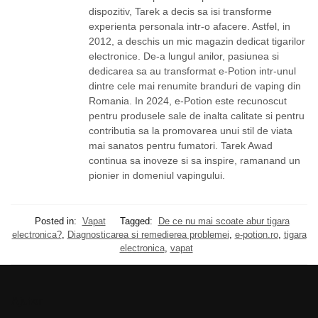
dispozitiv, Tarek a decis sa isi transforme
experienta personala intr-o afacere. Astfel, in
2012, a deschis un mic magazin dedicat tigarilor
electronice. De-a lungul anilor, pasiunea si
dedicarea sa au transformat e-Potion intr-unul
dintre cele mai renumite branduri de vaping din
Romania. In 2024, e-Potion este recunoscut
pentru produsele sale de inalta calitate si pentru
contributia sa la promovarea unui stil de viata
mai sanatos pentru fumatori. Tarek Awad
continua sa inoveze si sa inspire, ramanand un
pionier in domeniul vapingului.
Posted in:
Vapat
Tagged:
De ce nu mai scoate abur tigara
electronica?
,
Diagnosticarea si remedierea problemei
,
e-potion.ro
,
tigara
electronica
,
vapat
Ajutor