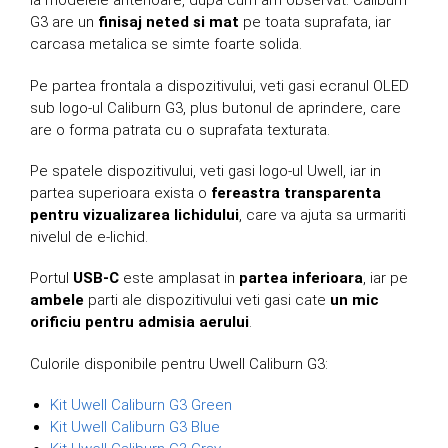
la modelele anterioare, dupa cum am observat. Caliburn
G3 are un
finisaj neted si mat
pe toata suprafata, iar
carcasa metalica se simte foarte solida.
Pe partea frontala a dispozitivului, veti gasi ecranul OLED
sub logo-ul Caliburn G3, plus butonul de aprindere, care
are o forma patrata cu o suprafata texturata.
Pe spatele dispozitivului, veti gasi logo-ul Uwell, iar in
partea superioara exista o
fereastra transparenta
pentru vizualizarea lichidului
, care va ajuta sa urmariti
nivelul de e-lichid.
Portul
USB-C
este amplasat in
partea inferioara
, iar pe
ambele
parti ale dispozitivului veti gasi cate
un mic
orificiu pentru admisia aerului
.
Culorile disponibile pentru Uwell Caliburn G3:
Kit Uwell Caliburn G3 Green
Kit Uwell Caliburn G3 Blue