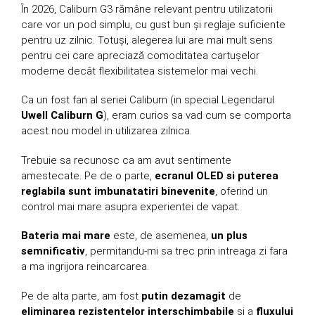
În 2026, Caliburn G3 rămâne relevant pentru utilizatorii
care vor un pod simplu, cu gust bun și reglaje suficiente
pentru uz zilnic. Totuși, alegerea lui are mai mult sens
pentru cei care apreciază comoditatea cartușelor
moderne decât flexibilitatea sistemelor mai vechi.
Ca un fost fan al seriei Caliburn (in special Legendarul
Uwell Caliburn G
), eram curios sa vad cum se comporta
acest nou model in utilizarea zilnica.
Trebuie sa recunosc ca am avut sentimente
amestecate. Pe de o parte,
ecranul OLED si puterea
reglabila sunt imbunatatiri binevenite
, oferind un
control mai mare asupra experientei de vapat.
Bateria mai mare
este, de asemenea,
un plus
semnificativ
, permitandu-mi sa trec prin intreaga zi fara
a ma ingrijora reincarcarea.
Pe de alta parte, am fost
putin dezamagit
de
eliminarea rezistentelor interschimbabile
si a
fluxului