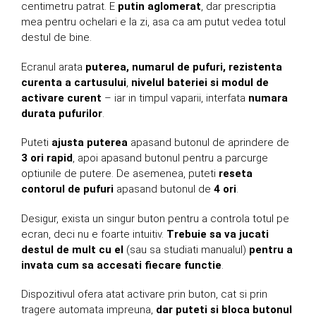
centimetru patrat. E
putin aglomerat
, dar prescriptia
mea pentru ochelari e la zi, asa ca am putut vedea totul
destul de bine.
Ecranul arata
puterea, numarul de pufuri, rezistenta
curenta a cartusului
,
nivelul bateriei si modul de
activare curent
– iar in timpul vaparii, interfata
numara
durata pufurilor
.
Puteti
ajusta puterea
apasand butonul de aprindere de
3 ori rapid
, apoi apasand butonul pentru a parcurge
optiunile de putere. De asemenea, puteti
reseta
contorul de pufuri
apasand butonul de
4 ori
.
Desigur, exista un singur buton pentru a controla totul pe
ecran, deci nu e foarte intuitiv.
Trebuie sa va jucati
destul de mult cu el
(sau sa studiati manualul)
pentru a
invata cum sa accesati fiecare functie
.
Dispozitivul ofera atat activare prin buton, cat si prin
tragere automata impreuna,
dar puteti si bloca butonul