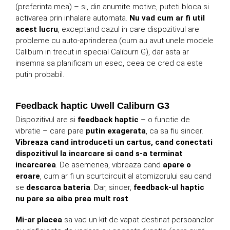
(preferinta mea) – si, din anumite motive, puteti bloca si
activarea prin inhalare automata.
Nu vad cum ar fi util
acest lucru
, exceptand cazul in care dispozitivul are
probleme cu auto-aprinderea (cum au avut unele modele
Caliburn in trecut in special Caliburn G), dar asta ar
insemna sa planificam un esec, ceea ce cred ca este
putin probabil.
Feedback haptic Uwell Caliburn G3
Dispozitivul are si
feedback haptic
– o functie de
vibratie – care pare
putin exagerata
, ca sa fiu sincer.
Vibreaza cand introduceti un cartus, cand conectati
dispozitivul la incarcare si cand s-a terminat
incarcarea
. De asemenea, vibreaza cand
apare o
eroare
, cum ar fi un scurtcircuit al atomizorului sau cand
se
descarca bateria
. Dar, sincer,
feedback-ul haptic
nu pare sa aiba prea mult rost
.
Mi-ar placea
sa vad un kit de vapat destinat persoanelor