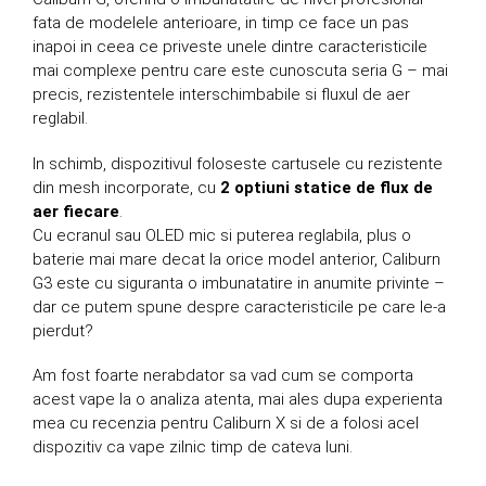
fata de modelele anterioare, in timp ce face un pas
inapoi in ceea ce priveste unele dintre caracteristicile
mai complexe pentru care este cunoscuta seria G – mai
precis, rezistentele interschimbabile si fluxul de aer
reglabil.
In schimb, dispozitivul foloseste cartusele cu rezistente
din mesh incorporate, cu
2 optiuni statice de flux de
aer fiecare
.
Cu ecranul sau OLED mic si puterea reglabila, plus o
baterie mai mare decat la orice model anterior, Caliburn
G3 este cu siguranta o imbunatatire in anumite privinte –
dar ce putem spune despre caracteristicile pe care le-a
pierdut?
Am fost foarte nerabdator sa vad cum se comporta
acest vape la o analiza atenta, mai ales dupa experienta
mea cu recenzia pentru Caliburn X si de a folosi acel
dispozitiv ca vape zilnic timp de cateva luni.