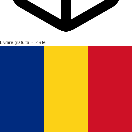
Livrare gratuită
> 149 lei