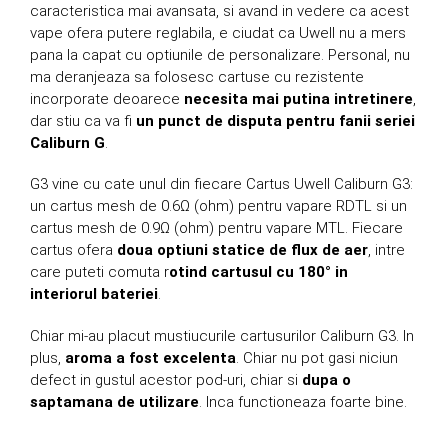
caracteristica mai avansata, si avand in vedere ca acest
vape ofera putere reglabila, e ciudat ca Uwell nu a mers
pana la capat cu optiunile de personalizare. Personal, nu
ma deranjeaza sa folosesc cartuse cu rezistente
incorporate deoarece
necesita mai putina intretinere
,
dar stiu ca va fi
un punct de disputa pentru fanii seriei
Caliburn G
.
G3 vine cu cate unul din fiecare Cartus Uwell Caliburn G3:
un cartus mesh de 0.6Ω (ohm) pentru vapare RDTL si un
cartus mesh de 0.9Ω (ohm) pentru vapare MTL. Fiecare
cartus ofera
doua optiuni statice de flux de aer
, intre
care puteti comuta r
otind cartusul cu 180° in
interiorul bateriei
.
Chiar mi-au placut mustiucurile cartusurilor Caliburn G3. In
plus,
aroma a fost excelenta
. Chiar nu pot gasi niciun
defect in gustul acestor pod-uri, chiar si
dupa o
saptamana de utilizare
. Inca functioneaza foarte bine.