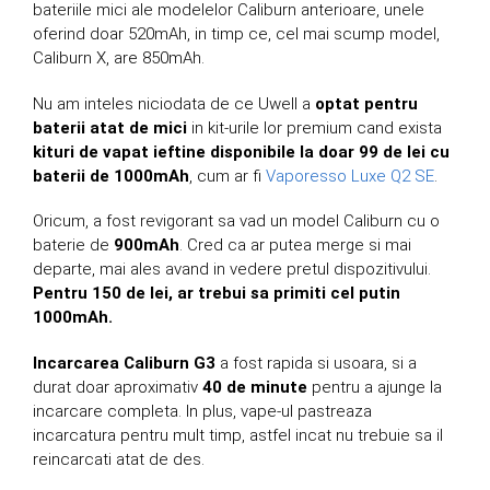
bateriile mici ale modelelor Caliburn anterioare, unele
oferind doar 520mAh, in timp ce, cel mai scump model,
Caliburn X, are 850mAh.
Nu am inteles niciodata de ce Uwell a
optat pentru
baterii atat de mici
in kit-urile lor premium cand exista
kituri de vapat ieftine disponibile la doar 99 de lei cu
baterii de 1000mAh
, cum ar fi
Vaporesso Luxe Q2 SE
.
Oricum, a fost revigorant sa vad un model Caliburn cu o
baterie de
900mAh
. Cred ca ar putea merge si mai
departe, mai ales avand in vedere pretul dispozitivului.
Pentru 150 de lei, ar trebui sa primiti cel putin
1000mAh.
Incarcarea Caliburn G3
a fost rapida si usoara, si a
durat doar aproximativ
40 de minute
pentru a ajunge la
incarcare completa. In plus, vape-ul pastreaza
incarcatura pentru mult timp, astfel incat nu trebuie sa il
reincarcati atat de des.