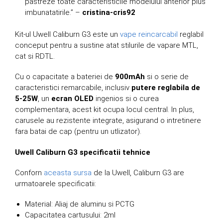
pastreze toate caracteristicile modelului anterior plus
imbunatatirile.” –
cristina-cris92
Kit-ul Uwell Caliburn G3 este un
vape reincarcabil
reglabil
conceput pentru a sustine atat stilurile de vapare MTL,
cat si RDTL.
Cu o capacitate a bateriei de
900mAh
si o serie de
caracteristici remarcabile, inclusiv
putere reglabila de
5-25W
, un
ecran OLED
ingenios si o curea
complementara, acest kit ocupa locul central. In plus,
carusele au rezistente integrate, asigurand o intretinere
fara batai de cap (pentru un utlizator).
Uwell Caliburn G3 specificatii tehnice
Conforn
aceasta sursa
de la Uwell, Caliburn G3 are
urmatoarele specificatii:
Material: Aliaj de aluminu si PCTG
Capacitatea cartusului: 2ml