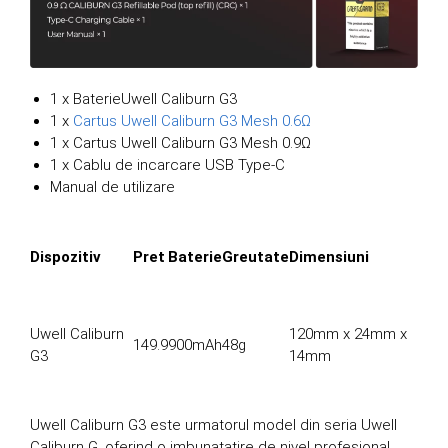
1 x BaterieUwell Caliburn G3
1 x
Cartus Uwell Caliburn G3 Mesh 0.6Ω
1 x Cartus Uwell Caliburn G3 Mesh 0.9Ω
1 x Cablu de incarcare USB Type-C
Manual de utilizare
Dispozitiv
Pret
Baterie
Greutate
Dimensiuni
Uwell Caliburn
120mm x 24mm x
149.9
900mAh
48g
G3
14mm
Uwell Caliburn G3 este urmatorul model din seria Uwell
Caliburn G, oferind o imbunatatire de nivel profesional