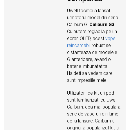
Uwell tocmai a lansat
urmatorul model din seria
Caliburn G:
Caliburn G3
.
Cu putere reglabila pe un
ecran OLED, acest
vape
reincarcabil
robust se
distanteaza de modelele
G anterioare, avand o
baterie imbunatatita.
Haideti sa vedem care
sunt impresiile mele!
Utilizatorii de kit-uri pod
sunt familiarizati cu Uwell
Caliburn: cea mai populara
serie de vape-uri din lume
de la lansare. Caliburn-ul
original a popularizat kit-ul