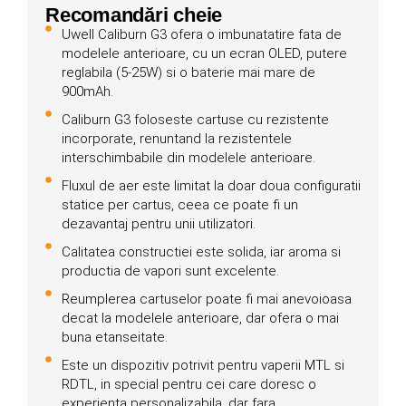
Recomandări cheie
Uwell Caliburn G3 ofera o imbunatatire fata de
modelele anterioare, cu un ecran OLED, putere
reglabila (5-25W) si o baterie mai mare de
900mAh.
Caliburn G3 foloseste cartuse cu rezistente
incorporate, renuntand la rezistentele
interschimbabile din modelele anterioare.
Fluxul de aer este limitat la doar doua configuratii
statice per cartus, ceea ce poate fi un
dezavantaj pentru unii utilizatori.
Calitatea constructiei este solida, iar aroma si
productia de vapori sunt excelente.
Reumplerea cartuselor poate fi mai anevoioasa
decat la modelele anterioare, dar ofera o mai
buna etanseitate.
Este un dispozitiv potrivit pentru vaperii MTL si
RDTL, in special pentru cei care doresc o
experienta personalizabila, dar fara