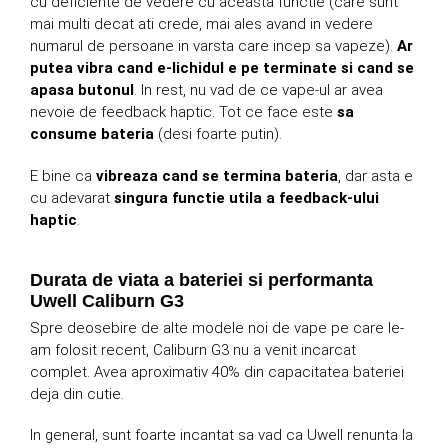
cu deficiente de vedere cu aceasta functie (care sunt
mai multi decat ati crede, mai ales avand in vedere
numarul de persoane in varsta care incep sa vapeze).
Ar
putea vibra cand e-lichidul e pe terminate si cand se
apasa butonul
. In rest, nu vad de ce vape-ul ar avea
nevoie de feedback haptic. Tot ce face este
sa
consume bateria
(desi foarte putin).
E bine ca
vibreaza cand se termina bateria
, dar asta e
cu adevarat
singura functie utila a feedback-ului
haptic
.
Durata de viata a bateriei si performanta
Uwell Caliburn G3
Spre deosebire de alte modele noi de vape pe care le-
am folosit recent, Caliburn G3 nu a venit incarcat
complet. Avea aproximativ 40% din capacitatea bateriei
deja din cutie.
In general, sunt foarte incantat sa vad ca Uwell renunta la