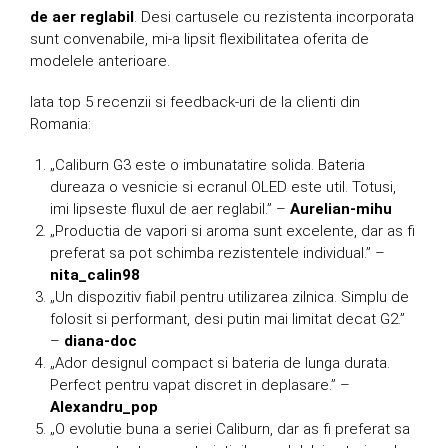
de aer reglabil
. Desi cartusele cu rezistenta incorporata
sunt convenabile, mi-a lipsit flexibilitatea oferita de
modelele anterioare.
Iata top 5 recenzii si feedback-uri de la clienti din
Romania:
„Caliburn G3 este o imbunatatire solida. Bateria
dureaza o vesnicie si ecranul OLED este util. Totusi,
imi lipseste fluxul de aer reglabil.” –
Aurelian-mihu
„Productia de vapori si aroma sunt excelente, dar as fi
preferat sa pot schimba rezistentele individual.” –
nita_calin98
„Un dispozitiv fiabil pentru utilizarea zilnica. Simplu de
folosit si performant, desi putin mai limitat decat G2.”
–
diana-doc
„Ador designul compact si bateria de lunga durata.
Perfect pentru vapat discret in deplasare.” –
Alexandru_pop
„O evolutie buna a seriei Caliburn, dar as fi preferat sa