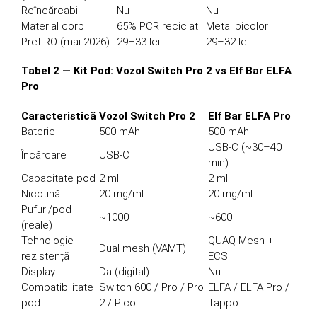
Reîncărcabil
Nu
Nu
Material corp
65% PCR reciclat
Metal bicolor
Preț RO (mai 2026)
29–33 lei
29–32 lei
Tabel 2 — Kit Pod: Vozol Switch Pro 2 vs Elf Bar ELFA
Pro
Caracteristică
Vozol Switch Pro 2
Elf Bar ELFA Pro
Baterie
500 mAh
500 mAh
USB-C (~30–40
Încărcare
USB-C
min)
Capacitate pod
2 ml
2 ml
Nicotină
20 mg/ml
20 mg/ml
Pufuri/pod
~1000
~600
(reale)
Tehnologie
QUAQ Mesh +
Dual mesh (VAMT)
rezistență
ECS
Display
Da (digital)
Nu
Compatibilitate
Switch 600 / Pro / Pro
ELFA / ELFA Pro /
pod
2 / Pico
Tappo