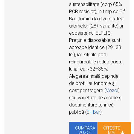
sustenabilitate (corp 65%
PCR reciclat), în timp ce Elf
Bar domină la diversitatea
aromelor (28+ variante) și
ecosistemul ELFLIQ.
Prețurile disposable sunt
aproape identice (29–33
lei), iar kiturile pod
reîncărcabile reduc costul
lunar cu ~32–35%.
Alegerea finală depinde
de profil: autonomie și
cost per tragere (
Vozol
)
sau varietate de arome și
documentare tehnică
publică (
Elf Bar
).
CUMPARA
CITESTE
VOZOL
MAI