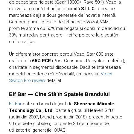
de capacitate ridicată (Gear 10000+, Rave 50K), Vozol a
dezvoltat o nouă tehnologie numită
S.I.L.C.
, ceea ce
marchează deja a doua generație de inovație internă.
Conform paginii oficiale de tehnologie Vozol, VAMT
promite aromă cu 50% mai bogată și consum de lichid cu
30% mai redus per tragere — cifre pe care le discutăm
critic mai jos.
Un diferențiator concret: corpul Vozol Star 800 este
realizat din
65% PCR
(Post-Consumer Recycled material),
o raritate în segmentul disposable. Dacă te interesează
modelul cu baterie reîncărcabilă, am scris un
Vozol
Switch Pro review
detaliat.
Elf Bar — Cine Stă în Spatele Brandului
Elf Bar
este un brand deținut de
Shenzhen iMiracle
Technology Co., Ltd.
, parte a grupului Heaven Gifts
(activ din 2007, brand propriu din 2018), prezent în peste
90 de piețe globale și cu peste 30 de milioane de
utilizatori ai generației QUAQ.