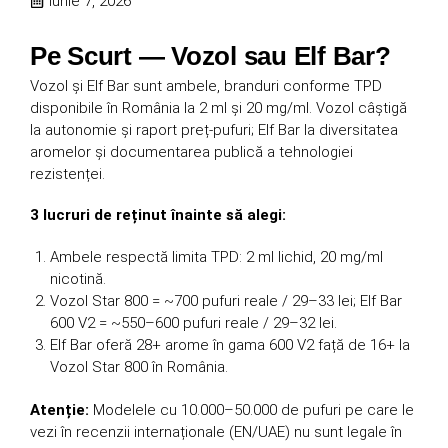
iunie 7, 2026
Pe Scurt — Vozol sau Elf Bar?
Vozol și Elf Bar sunt ambele, branduri conforme TPD
disponibile în România la 2 ml și 20 mg/ml. Vozol câștigă
la autonomie și raport preț-pufuri; Elf Bar la diversitatea
aromelor și documentarea publică a tehnologiei
rezistenței.
3 lucruri de reținut înainte să alegi:
Ambele respectă limita TPD: 2 ml lichid, 20 mg/ml
nicotină.
Vozol Star 800 = ~700 pufuri reale / 29–33 lei; Elf Bar
600 V2 = ~550–600 pufuri reale / 29–32 lei.
Elf Bar oferă 28+ arome în gama 600 V2 față de 16+ la
Vozol Star 800 în România.
Atenție:
Modelele cu 10.000–50.000 de pufuri pe care le
vezi în recenzii internaționale (EN/UAE) nu sunt legale în