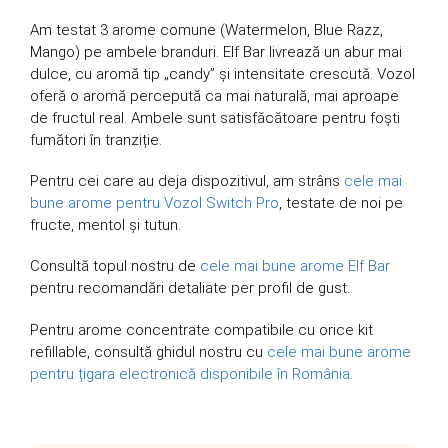
Am testat 3 arome comune (Watermelon, Blue Razz,
Mango) pe ambele branduri. Elf Bar livrează un abur mai
dulce, cu aromă tip „candy” și intensitate crescută. Vozol
oferă o aromă percepută ca mai naturală, mai aproape
de fructul real. Ambele sunt satisfăcătoare pentru foști
fumători în tranziție.
Pentru cei care au deja dispozitivul, am strâns
cele mai
bune arome pentru Vozol Switch Pro
, testate de noi pe
fructe, mentol și tutun.
Consultă topul nostru de
cele mai bune arome Elf Bar
pentru recomandări detaliate per profil de gust.
Pentru arome concentrate compatibile cu orice kit
refillable, consultă ghidul nostru cu
cele mai bune arome
pentru țigara electronică disponibile în România
.