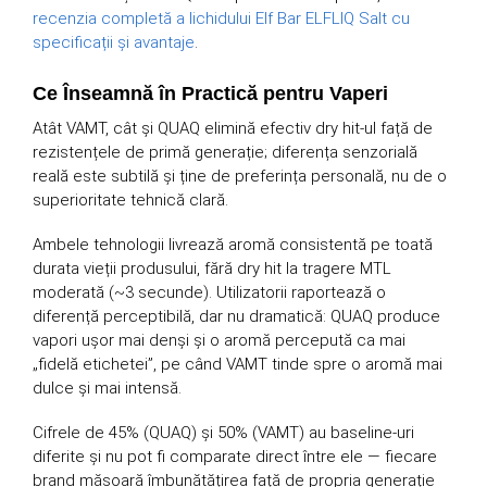
recenzia completă a lichidului Elf Bar ELFLIQ Salt cu
specificații și avantaje
.
Ce Înseamnă în Practică pentru Vaperi
Atât VAMT, cât și QUAQ elimină efectiv dry hit-ul față de
rezistențele de primă generație; diferența senzorială
reală este subtilă și ține de preferința personală, nu de o
superioritate tehnică clară.
Ambele tehnologii livrează aromă consistentă pe toată
durata vieții produsului, fără dry hit la tragere MTL
moderată (~3 secunde). Utilizatorii raportează o
diferență perceptibilă, dar nu dramatică: QUAQ produce
vapori ușor mai denși și o aromă percepută ca mai
„fidelă etichetei”, pe când VAMT tinde spre o aromă mai
dulce și mai intensă.
Cifrele de 45% (QUAQ) și 50% (VAMT) au baseline-uri
diferite și nu pot fi comparate direct între ele — fiecare
brand măsoară îmbunătățirea față de propria generație