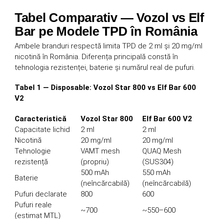
Tabel Comparativ — Vozol vs Elf
Bar pe Modele TPD în România
Ambele branduri respectă limita TPD de 2 ml și 20 mg/ml
nicotină în România. Diferența principală constă în
tehnologia rezistenței, baterie și numărul real de pufuri.
Tabel 1 — Disposable: Vozol Star 800 vs Elf Bar 600
V2
Caracteristică
Vozol Star 800
Elf Bar 600 V2
Capacitate lichid
2 ml
2 ml
Nicotină
20 mg/ml
20 mg/ml
Tehnologie
VAMT mesh
QUAQ Mesh
rezistență
(propriu)
(SUS304)
500 mAh
550 mAh
Baterie
(neîncărcabilă)
(neîncărcabilă)
Pufuri declarate
800
600
Pufuri reale
~700
~550–600
(estimat MTL)