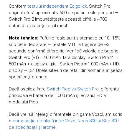
Conform
testului independent Ecigclick
, Switch Pro
original oferă aproximativ 600 de pufuri reale per pod —
Switch Pro 2 îmbunătățește această cifră la ~700
datorită rezistenței dual mesh.
Note tehnice:
Pufurile reale sunt sistematic cu 10–15%
sub cele declarate — testele MTL la tragere de ~3
secunde confirmă diferența. Verifică valorile de baterie:
Switch Pro (v1) = 400 mAh, fără display; Switch Pro 2 =
500 mAh + display digital; Switch Pico = 1.000 mAh + HD
display ~1,3″. Unele site-uri de retail din România afișează
specificații eronate.
Dacă oscilezi între
Switch Pico vs Switch Pro
, diferența
principală e bateria de 1.000 mAh și ecranul HD al
modelului Pico.
Dacă vrei să înțelegi diferențele din gama Vozol, am scris
o
comparație detaliată între Vozol Neon 800 și Star 800
pe specificații și arome
.