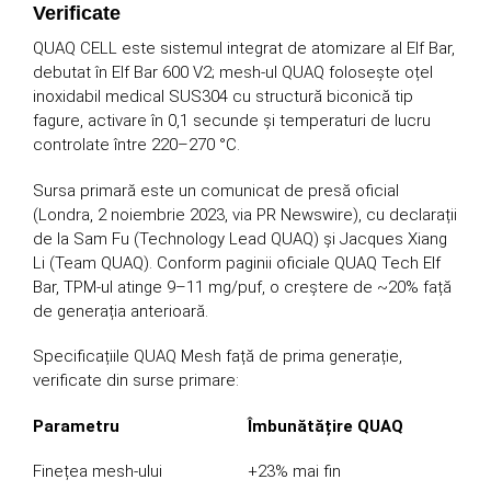
Verificate
QUAQ CELL este sistemul integrat de atomizare al Elf Bar,
debutat în Elf Bar 600 V2; mesh-ul QUAQ folosește oțel
inoxidabil medical SUS304 cu structură biconică tip
fagure, activare în 0,1 secunde și temperaturi de lucru
controlate între 220–270 °C.
Sursa primară este un comunicat de presă oficial
(Londra, 2 noiembrie 2023, via PR Newswire), cu declarații
de la Sam Fu (Technology Lead QUAQ) și Jacques Xiang
Li (Team QUAQ). Conform paginii oficiale QUAQ Tech Elf
Bar, TPM-ul atinge 9–11 mg/puf, o creștere de ~20% față
de generația anterioară.
Specificațiile QUAQ Mesh față de prima generație,
verificate din surse primare:
Parametru
Îmbunătățire QUAQ
Finețea mesh-ului
+23% mai fin