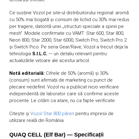
Ce susține Vozol pe site-ul distribuitorului regional: aromă
cu 50% mai bogată și consum de lichid cu 30% mai redus
per tragere, datorită unei „structuri speciale a spirei pe
mesh”. Modele confirmate cu VAMT: Star 600, Star 800,
Neon 800, Star 2000, Star 6000, Switch Pro, Switch Pro 2
și Switch Pico. Pe seria Gear/Rave, Vozol a trecut deja la
tehnologia
S.I.L.C.
— un detaliu relevant pentru
actualizările viitoare ale acestui articol.
Notă editorială:
Cifrele de 50% (aromă) și 30%
(consum) sunt afirmații de marketing cu punct de
plecare nedefinit. Vozol nu a publicat nicio verificare
independentă de laborator care să confirme aceste
procente. Le cităm ca atare, nu ca fapte verificate.
Citește și
Vozol Star 800 păreri
pentru impresii de
utilizare reală din România.
QUAQ CELL (Elf Bar) — Specificații