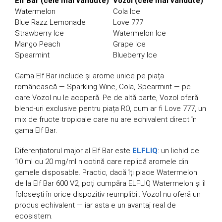
Elf Bar (cele mai vândute)
Vozol (cele mai vândute)
Watermelon
Cola Ice
Blue Razz Lemonade
Love 777
Strawberry Ice
Watermelon Ice
Mango Peach
Grape Ice
Spearmint
Blueberry Ice
Gama Elf Bar include și arome unice pe piața
românească — Sparkling Wine, Cola, Spearmint — pe
care Vozol nu le acoperă. Pe de altă parte, Vozol oferă
blend-uri exclusive pentru piața RO, cum ar fi Love 777, un
mix de fructe tropicale care nu are echivalent direct în
gama Elf Bar.
Diferențiatorul major al Elf Bar este
ELFLIQ
: un lichid de
10 ml cu 20 mg/ml nicotină care replică aromele din
gamele disposable. Practic, dacă îți place Watermelon
de la Elf Bar 600 V2, poți cumpăra ELFLIQ Watermelon și îl
folosești în orice dispozitiv reumplibil. Vozol nu oferă un
produs echivalent — iar asta e un avantaj real de
ecosistem.