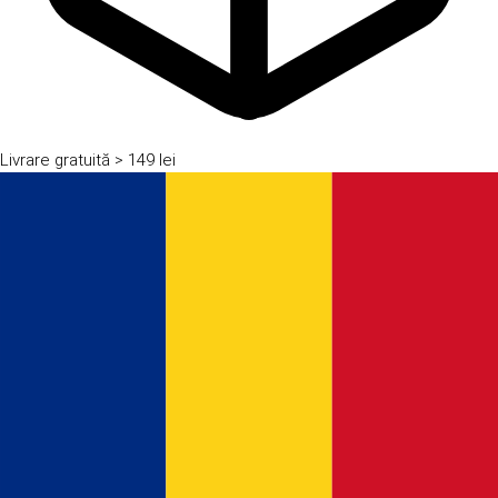
Livrare gratuită
> 149 lei