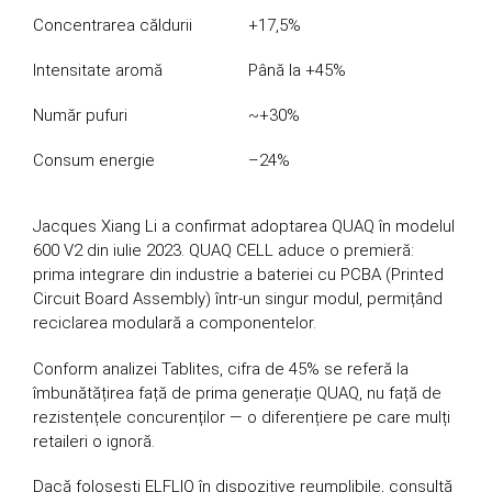
Concentrarea căldurii
+17,5%
Intensitate aromă
Până la +45%
Număr pufuri
~+30%
Consum energie
–24%
Jacques Xiang Li a confirmat adoptarea QUAQ în modelul
600 V2 din iulie 2023. QUAQ CELL aduce o premieră:
prima integrare din industrie a bateriei cu PCBA (Printed
Circuit Board Assembly) într-un singur modul, permițând
reciclarea modulară a componentelor.
Conform analizei Tablites, cifra de 45% se referă la
îmbunătățirea față de prima generație QUAQ, nu față de
rezistențele concurenților — o diferențiere pe care mulți
retaileri o ignoră.
Dacă folosești ELFLIQ în dispozitive reumplibile, consultă