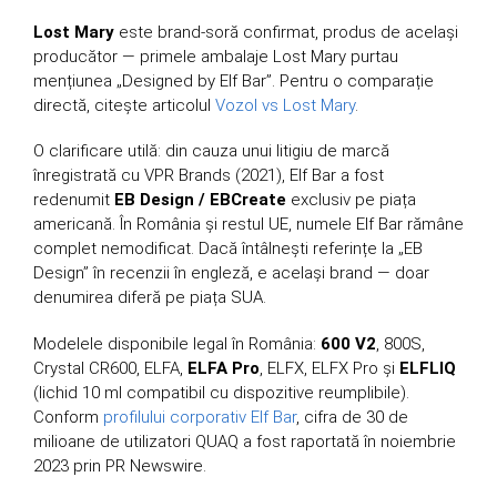
Lost Mary
este brand-soră confirmat, produs de același
producător — primele ambalaje Lost Mary purtau
mențiunea „Designed by Elf Bar”. Pentru o comparație
directă, citește articolul
Vozol vs Lost Mary
.
O clarificare utilă: din cauza unui litigiu de marcă
înregistrată cu VPR Brands (2021), Elf Bar a fost
redenumit
EB Design / EBCreate
exclusiv pe piața
americană. În România și restul UE, numele Elf Bar rămâne
complet nemodificat. Dacă întâlnești referințe la „EB
Design” în recenzii în engleză, e același brand — doar
denumirea diferă pe piața SUA.
Modelele disponibile legal în România:
600 V2
, 800S,
Crystal CR600, ELFA,
ELFA Pro
, ELFX, ELFX Pro și
ELFLIQ
(lichid 10 ml compatibil cu dispozitive reumplibile).
Conform
profilului corporativ Elf Bar
, cifra de 30 de
milioane de utilizatori QUAQ a fost raportată în noiembrie
2023 prin PR Newswire.