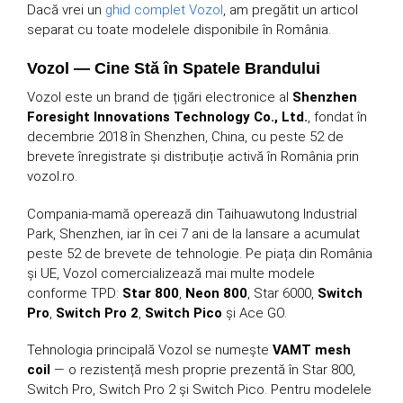
Dacă vrei un
ghid complet Vozol
, am pregătit un articol
separat cu toate modelele disponibile în România.
Vozol — Cine Stă în Spatele Brandului
Vozol este un brand de țigări electronice al
Shenzhen
Foresight Innovations Technology Co., Ltd.
, fondat în
decembrie 2018 în Shenzhen, China, cu peste 52 de
brevete înregistrate și distribuție activă în România prin
vozol.ro.
Compania-mamă operează din Taihuawutong Industrial
Park, Shenzhen, iar în cei 7 ani de la lansare a acumulat
peste 52 de brevete de tehnologie. Pe piața din România
și UE, Vozol comercializează mai multe modele
conforme TPD:
Star 800
,
Neon 800
, Star 6000,
Switch
Pro
,
Switch Pro 2
,
Switch Pico
și Ace GO.
Tehnologia principală Vozol se numește
VAMT mesh
coil
— o rezistență mesh proprie prezentă în Star 800,
Switch Pro, Switch Pro 2 și Switch Pico. Pentru modelele