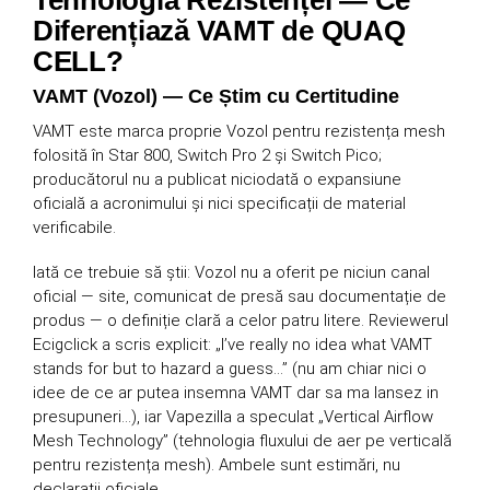
Diferențiază VAMT de QUAQ
CELL?
VAMT (Vozol) — Ce Știm cu Certitudine
VAMT este marca proprie Vozol pentru rezistența mesh
folosită în Star 800, Switch Pro 2 și Switch Pico;
producătorul nu a publicat niciodată o expansiune
oficială a acronimului și nici specificații de material
verificabile.
Iată ce trebuie să știi: Vozol nu a oferit pe niciun canal
oficial — site, comunicat de presă sau documentație de
produs — o definiție clară a celor patru litere. Reviewerul
Ecigclick a scris explicit: „I’ve really no idea what VAMT
stands for but to hazard a guess…” (nu am chiar nici o
idee de ce ar putea insemna VAMT dar sa ma lansez in
presupuneri…), iar Vapezilla a speculat „Vertical Airflow
Mesh Technology” (tehnologia fluxului de aer pe verticală
pentru rezistența mesh). Ambele sunt estimări, nu
declarații oficiale.