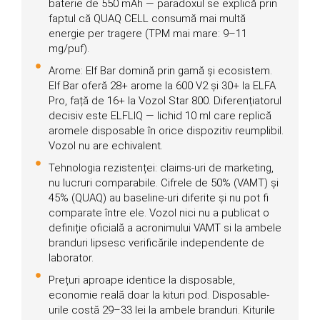
baterie de 550 mAh — paradoxul se explică prin
faptul că QUAQ CELL consumă mai multă
energie per tragere (TPM mai mare: 9–11
mg/puf).
Arome: Elf Bar domină prin gamă și ecosistem.
Elf Bar oferă 28+ arome la 600 V2 și 30+ la ELFA
Pro, față de 16+ la Vozol Star 800. Diferențiatorul
decisiv este ELFLIQ — lichid 10 ml care replică
aromele disposable în orice dispozitiv reumplibil.
Vozol nu are echivalent.
Tehnologia rezistenței: claims-uri de marketing,
nu lucruri comparabile. Cifrele de 50% (VAMT) și
45% (QUAQ) au baseline-uri diferite și nu pot fi
comparate între ele. Vozol nici nu a publicat o
definiție oficială a acronimului VAMT si la ambele
branduri lipsesc verificările independente de
laborator.
Prețuri aproape identice la disposable,
economie reală doar la kituri pod. Disposable-
urile costă 29–33 lei la ambele branduri. Kiturile