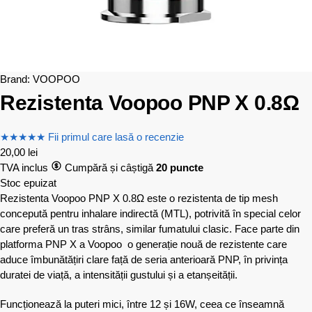
Brand:
VOOPOO
Rezistenta Voopoo PNP X 0.8Ω
★
★
★
★
★
Fii primul care lasă o recenzie
20,00
lei
TVA inclus
Cumpără și câștigă
20 puncte
Stoc epuizat
Rezistenta Voopoo PNP X 0.8Ω este o rezistenta de tip mesh
concepută pentru inhalare indirectă (MTL), potrivită în special celor
care preferă un tras strâns, similar fumatului clasic. Face parte din
platforma PNP X a Voopoo o generație nouă de rezistente care
aduce îmbunătățiri clare față de seria anterioară PNP, în privința
duratei de viață, a intensității gustului și a etanșeității.
Funcționează la puteri mici, între 12 și 16W, ceea ce înseamnă