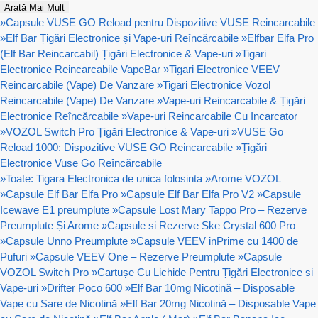
Arată Mai Mult
»
Capsule VUSE GO Reload pentru Dispozitive VUSE Reincarcabile
»
Elf Bar Țigări Electronice și Vape-uri Reîncărcabile
»
Elfbar Elfa Pro
(Elf Bar Reincarcabil) Țigări Electronice & Vape-uri
»
Tigari
Electronice Reincarcabile VapeBar
»
Tigari Electronice VEEV
Reincarcabile (Vape) De Vanzare
»
Tigari Electronice Vozol
Reincarcabile (Vape) De Vanzare
»
Vape-uri Reincarcabile & Țigări
Electronice Reîncărcabile
»
Vape-uri Reincarcabile Cu Incarcator
»
VOZOL Switch Pro Țigări Electronice & Vape-uri
»
VUSE Go
Reload 1000: Dispozitive VUSE GO Reincarcabile
»
Țigări
Electronice Vuse Go Reîncărcabile
»
Toate: Tigara Electronica de unica folosinta
»
Arome VOZOL
»
Capsule Elf Bar Elfa Pro
»
Capsule Elf Bar Elfa Pro V2
»
Capsule
Icewave E1 preumplute
»
Capsule Lost Mary Tappo Pro – Rezerve
Preumplute Și Arome
»
Capsule si Rezerve Ske Crystal 600 Pro
»
Capsule Unno Preumplute
»
Capsule VEEV inPrime cu 1400 de
Pufuri
»
Capsule VEEV One – Rezerve Preumplute
»
Capsule
VOZOL Switch Pro
»
Cartușe Cu Lichide Pentru Țigări Electronice si
Vape-uri
»
Drifter Poco 600
»
Elf Bar 10mg Nicotină – Disposable
Vape cu Sare de Nicotină
»
Elf Bar 20mg Nicotină – Disposable Vape