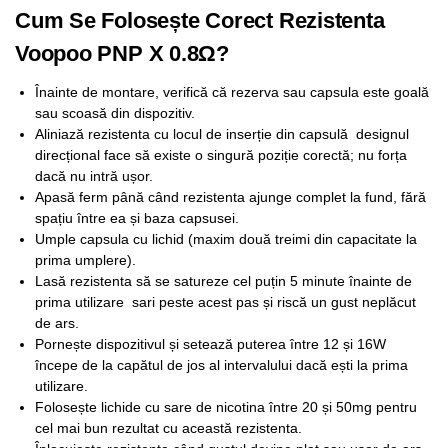
Cum Se Folosește Corect Rezistenta
Voopoo PNP X 0.8Ω?
Înainte de montare, verifică că rezerva sau capsula este goală
sau scoasă din dispozitiv.
Aliniază rezistenta cu locul de inserție din capsulă designul
direcțional face să existe o singură poziție corectă; nu forța
dacă nu intră ușor.
Apasă ferm până când rezistenta ajunge complet la fund, fără
spațiu între ea și baza capsusei.
Umple capsula cu lichid (maxim două treimi din capacitate la
prima umplere).
Lasă rezistenta să se satureze cel puțin 5 minute înainte de
prima utilizare sari peste acest pas și riscă un gust neplăcut
de ars.
Pornește dispozitivul și setează puterea între 12 și 16W
începe de la capătul de jos al intervalului dacă ești la prima
utilizare.
Folosește lichide cu sare de nicotina între 20 și 50mg pentru
cel mai bun rezultat cu această rezistenta.