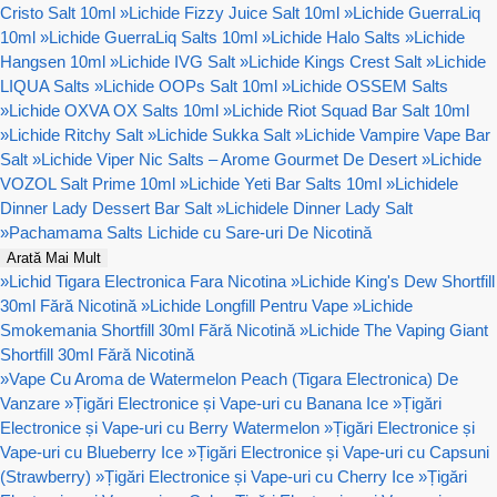
Cristo Salt 10ml
»
Lichide Fizzy Juice Salt 10ml
»
Lichide GuerraLiq
10ml
»
Lichide GuerraLiq Salts 10ml
»
Lichide Halo Salts
»
Lichide
Hangsen 10ml
»
Lichide IVG Salt
»
Lichide Kings Crest Salt
»
Lichide
LIQUA Salts
»
Lichide OOPs Salt 10ml
»
Lichide OSSEM Salts
»
Lichide OXVA OX Salts 10ml
»
Lichide Riot Squad Bar Salt 10ml
»
Lichide Ritchy Salt
»
Lichide Sukka Salt
»
Lichide Vampire Vape Bar
Salt
»
Lichide Viper Nic Salts – Arome Gourmet De Desert
»
Lichide
VOZOL Salt Prime 10ml
»
Lichide Yeti Bar Salts 10ml
»
Lichidele
Dinner Lady Dessert Bar Salt
»
Lichidele Dinner Lady Salt
»
Pachamama Salts Lichide cu Sare-uri De Nicotină
Arată Mai Mult
»
Lichid Tigara Electronica Fara Nicotina
»
Lichide King's Dew Shortfill
30ml Fără Nicotină
»
Lichide Longfill Pentru Vape
»
Lichide
Smokemania Shortfill 30ml Fără Nicotină
»
Lichide The Vaping Giant
Shortfill 30ml Fără Nicotină
»
Vape Cu Aroma de Watermelon Peach (Tigara Electronica) De
Vanzare
»
Țigări Electronice și Vape-uri cu Banana Ice
»
Țigări
Electronice și Vape-uri cu Berry Watermelon
»
Țigări Electronice și
Vape-uri cu Blueberry Ice
»
Țigări Electronice și Vape-uri cu Capsuni
(Strawberry)
»
Țigări Electronice și Vape-uri cu Cherry Ice
»
Țigări