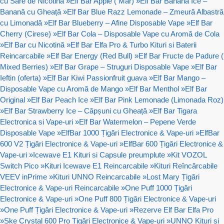
cu Sare de Nicotină
»
Elf Bar Apple ( Mar)
»
Elf Bar Banana Ice –
Banană cu Gheață
»
Elf Bar Blue Razz Lemonade – Zmeură Albastră
cu Limonadă
»
Elf Bar Blueberry – Afine Disposable Vape
»
Elf Bar
Cherry (Cirese)
»
Elf Bar Cola – Disposable Vape cu Aromă de Cola
»
Elf Bar cu Nicotină
»
Elf Bar Elfa Pro & Turbo Kituri si Baterii
Reincarcabile
»
Elf Bar Energy (Red Bull)
»
Elf Bar Fructe de Padure (
Mixed Berries)
»
Elf Bar Grape – Struguri Disposable Vape
»
Elf Bar
Ieftin (oferta)
»
Elf Bar Kiwi Passionfruit guava
»
Elf Bar Mango –
Disposable Vape cu Aromă de Mango
»
Elf Bar Menthol
»
Elf Bar
Original
»
Elf Bar Peach Ice
»
Elf Bar Pink Lemonade (Limonada Roz)
»
Elf Bar Strawberry Ice – Căpșuni cu Gheață
»
Elf Bar Tigara
Electronica si Vape-uri
»
Elf Bar Watermelon – Pepene Verde
Disposable Vape
»
ElfBar 1000 Țigări Electronice & Vape-uri
»
ElfBar
600 V2 Țigări Electronice & Vape-uri
»
ElfBar 600 Țigări Electronice &
Vape-uri
»
Icewave E1 Kituri si Capsule preumplute
»
Kit VOZOL
Switch Pico
»
Kituri Icewave E1 Reincarcabile
»
Kituri Reîncărcabile
VEEV inPrime
»
Kituri UNNO Reincarcabile
»
Lost Mary Țigări
Electronice & Vape-uri Reincarcabile
»
One Puff 1000 Țigări
Electronice & Vape-uri
»
One Puff 800 Țigări Electronice & Vape-uri
»
One Puff Țigări Electronice & Vape-uri
»
Rezerve Elf Bar Elfa Pro
»
Ske Crystal 600 Pro Țigări Electronice & Vape-uri
»
UNNO Kituri si