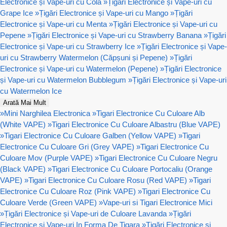
Electronice și Vape-uri cu Cola
»
Țigări Electronice și Vape-uri cu
Grape Ice
»
Țigări Electronice și Vape-uri cu Mango
»
Țigări
Electronice și Vape-uri cu Menta
»
Țigări Electronice și Vape-uri cu
Pepene
»
Țigări Electronice și Vape-uri cu Strawberry Banana
»
Țigări
Electronice și Vape-uri cu Strawberry Ice
»
Țigări Electronice și Vape-
uri cu Strawberry Watermelon (Căpșuni și Pepene)
»
Țigări
Electronice și Vape-uri cu Watermelon (Pepene)
»
Țigări Electronice
și Vape-uri cu Watermelon Bubblegum
»
Țigări Electronice și Vape-uri
cu Watermelon Ice
Arată Mai Mult
»
Mini Narghilea Electronica
»
Tigari Electronice Cu Culoare Alb
(White VAPE)
»
Tigari Electronice Cu Culoare Albastru (Blue VAPE)
»
Tigari Electronice Cu Culoare Galben (Yellow VAPE)
»
Tigari
Electronice Cu Culoare Gri (Grey VAPE)
»
Tigari Electronice Cu
Culoare Mov (Purple VAPE)
»
Tigari Electronice Cu Culoare Negru
(Black VAPE)
»
Tigari Electronice Cu Culoare Portocaliu (Orange
VAPE)
»
Tigari Electronice Cu Culoare Rosu (Red VAPE)
»
Tigari
Electronice Cu Culoare Roz (Pink VAPE)
»
Tigari Electronice Cu
Culoare Verde (Green VAPE)
»
Vape-uri si Tigari Electronice Mici
»
Țigări Electronice și Vape-uri de Culoare Lavanda
»
Țigări
Electronice și Vape-uri In Forma De Tigara
»
Țigări Electronice și