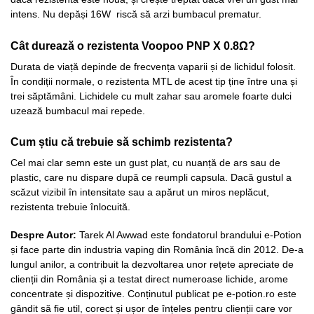
intens. Nu depăși 16W riscă să arzi bumbacul prematur.
Cât durează o rezistenta Voopoo PNP X 0.8Ω?
Durata de viață depinde de frecvența vaparii și de lichidul folosit.
În condiții normale, o rezistenta MTL de acest tip ține între una și
trei săptămâni. Lichidele cu mult zahar sau aromele foarte dulci
uzează bumbacul mai repede.
Cum știu că trebuie să schimb rezistenta?
Cel mai clar semn este un gust plat, cu nuanță de ars sau de
plastic, care nu dispare după ce reumpli capsula. Dacă gustul a
scăzut vizibil în intensitate sau a apărut un miros neplăcut,
rezistenta trebuie înlocuită.
Despre Autor:
Tarek Al Awwad este fondatorul brandului e-Potion
și face parte din industria vaping din România încă din 2012. De-a
lungul anilor, a contribuit la dezvoltarea unor rețete apreciate de
clienții din România și a testat direct numeroase lichide, arome
concentrate și dispozitive. Conținutul publicat pe e-potion.ro este
gândit să fie util, corect și ușor de înțeles pentru clienții care vor