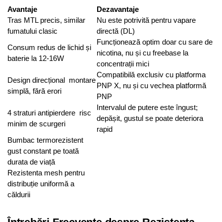
Avantaje
Dezavantaje
Tras MTL precis, similar
Nu este potrivită pentru vapare
fumatului clasic
directă (DL)
Funcționează optim doar cu sare de
Consum redus de lichid și
nicotina, nu și cu freebase la
baterie la 12-16W
concentrații mici
Compatibilă exclusiv cu platforma
Design direcțional montare
PNP X, nu și cu vechea platformă
simplă, fără erori
PNP
Intervalul de putere este îngust;
4 straturi antipierdere risc
depășit, gustul se poate deteriora
minim de scurgeri
rapid
Bumbac termorezistent
gust constant pe toată
durata de viață
Rezistenta mesh pentru
distribuție uniformă a
căldurii