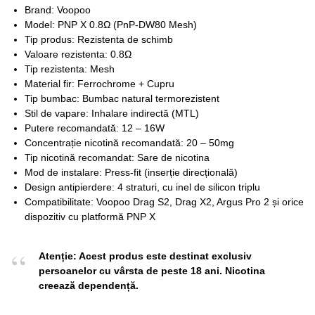
Brand: Voopoo
Model: PNP X 0.8Ω (PnP-DW80 Mesh)
Tip produs: Rezistenta de schimb
Valoare rezistenta: 0.8Ω
Tip rezistenta: Mesh
Material fir: Ferrochrome + Cupru
Tip bumbac: Bumbac natural termorezistent
Stil de vapare: Inhalare indirectă (MTL)
Putere recomandată: 12 – 16W
Concentrație nicotină recomandată: 20 – 50mg
Tip nicotină recomandat: Sare de nicotina
Mod de instalare: Press-fit (inserție direcțională)
Design antipierdere: 4 straturi, cu inel de silicon triplu
Compatibilitate: Voopoo Drag S2, Drag X2, Argus Pro 2 și orice
dispozitiv cu platformă PNP X
Atenție: Acest produs este destinat exclusiv
persoanelor cu vârsta de peste 18 ani. Nicotina
creează dependență.