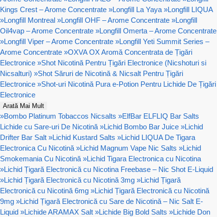
Kings Crest – Arome Concentrate
»
Longfill La Yaya
»
Longfill LIQUA
»
Longfill Montreal
»
Longfill OHF – Arome Concentrate
»
Longfill
Oil4vap – Arome Concentrate
»
Longfill Omerta – Arome Concentrate
»
Longfill Viper – Arome Concentrate
»
Longfill Yeti Summit Series –
Arome Concentrate
»
OXVA OX Aromă Concentrata de Țigări
Electronice
»
Shot Nicotină Pentru Țigări Electronice (Nicshoturi si
Nicsalturi)
»
Shot Săruri de Nicotină & Nicsalt Pentru Țigări
Electronice
»
Shot-uri Nicotină Pura e-Potion Pentru Lichide De Țigări
Electronice
Arată Mai Mult
»
Bombo Platinum Tobaccos Nicsalts
»
ElfBar ELFLIQ Bar Salts
Lichide cu Sare-uri De Nicotină
»
Lichid Bombo Bar Juice
»
Lichid
Drifter Bar Salt
»
Lichid Kustard Salts
»
Lichid LIQUA De Tigara
Electronica Cu Nicotină
»
Lichid Magnum Vape Nic Salts
»
Lichid
Smokemania Cu Nicotină
»
Lichid Tigara Electronica cu Nicotina
»
Lichid Țigară Electronică cu Nicotina Freebase – Nic Shot E-Liquid
»
Lichid Țigară Electronică cu Nicotină 3mg
»
Lichid Țigară
Electronică cu Nicotină 6mg
»
Lichid Țigară Electronică cu Nicotină
9mg
»
Lichid Țigară Electronică cu Sare de Nicotină – Nic Salt E-
Liquid
»
Lichide ARAMAX Salt
»
Lichide Big Bold Salts
»
Lichide Don