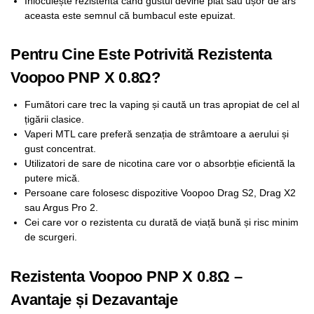
Înlocuiește rezistenta când gustul devine plat sau ușor de ars
aceasta este semnul că bumbacul este epuizat.
Pentru Cine Este Potrivită Rezistenta
Voopoo PNP X 0.8Ω?
Fumători care trec la vaping și caută un tras apropiat de cel al
țigării clasice.
Vaperi MTL care preferă senzația de strâmtoare a aerului și
gust concentrat.
Utilizatori de sare de nicotina care vor o absorbție eficientă la
putere mică.
Persoane care folosesc dispozitive Voopoo Drag S2, Drag X2
sau Argus Pro 2.
Cei care vor o rezistenta cu durată de viață bună și risc minim
de scurgeri.
Rezistenta Voopoo PNP X 0.8Ω –
Avantaje și Dezavantaje