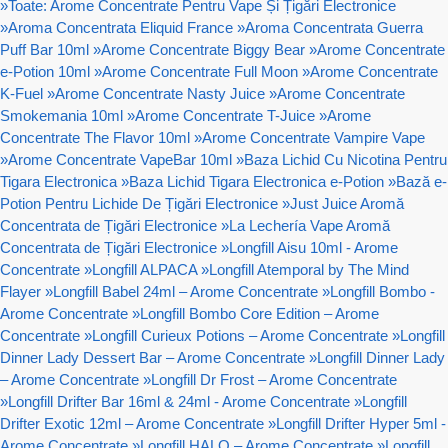
»
Toate: Arome Concentrate Pentru Vape Și Țigări Electronice
»
Aroma Concentrata Eliquid France
»
Aroma Concentrata Guerra
Puff Bar 10ml
»
Arome Concentrate Biggy Bear
»
Arome Concentrate
e-Potion 10ml
»
Arome Concentrate Full Moon
»
Arome Concentrate
K-Fuel
»
Arome Concentrate Nasty Juice
»
Arome Concentrate
Smokemania 10ml
»
Arome Concentrate T-Juice
»
Arome
Concentrate The Flavor 10ml
»
Arome Concentrate Vampire Vape
»
Arome Concentrate VapeBar 10ml
»
Baza Lichid Cu Nicotina Pentru
Tigara Electronica
»
Baza Lichid Tigara Electronica e-Potion
»
Bază e-
Potion Pentru Lichide De Țigări Electronice
»
Just Juice Aromă
Concentrata de Țigări Electronice
»
La Lechería Vape Aromă
Concentrata de Țigări Electronice
»
Longfill Aisu 10ml - Arome
Concentrate
»
Longfill ALPACA
»
Longfill Atemporal by The Mind
Flayer
»
Longfill Babel 24ml – Arome Concentrate
»
Longfill Bombo -
Arome Concentrate
»
Longfill Bombo Core Edition – Arome
Concentrate
»
Longfill Curieux Potions – Arome Concentrate
»
Longfill
Dinner Lady Dessert Bar – Arome Concentrate
»
Longfill Dinner Lady
– Arome Concentrate
»
Longfill Dr Frost – Arome Concentrate
»
Longfill Drifter Bar 16ml & 24ml - Arome Concentrate
»
Longfill
Drifter Exotic 12ml – Arome Concentrate
»
Longfill Drifter Hyper 5ml -
Arome Concentrate
»
Longfill HALO – Arome Concentrate
»
Longfill