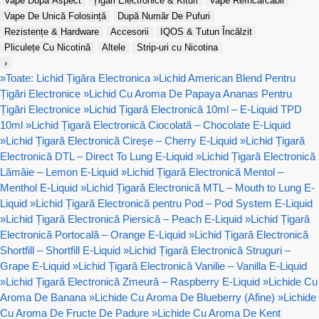
Vape După Aspect
Țigări Electronice & Kituri
Vape Reîncărcabil
Vape De Unică Folosință
După Număr De Pufuri
Rezistențe & Hardware
Accesorii
IQOS & Tutun Încălzit
Pliculețe Cu Nicotină
Altele
Strip-uri cu Nicotina
›
»
Toate: Lichid Țigăra Electronica
»
Lichid American Blend Pentru
Țigări Electronice
»
Lichid Cu Aroma De Papaya Ananas Pentru
Țigări Electronice
»
Lichid Țigară Electronică 10ml – E-Liquid TPD
10ml
»
Lichid Țigară Electronică Ciocolată – Chocolate E-Liquid
»
Lichid Țigară Electronică Cireșe – Cherry E-Liquid
»
Lichid Țigară
Electronică DTL – Direct To Lung E-Liquid
»
Lichid Țigară Electronică
Lămâie – Lemon E-Liquid
»
Lichid Țigară Electronică Mentol –
Menthol E-Liquid
»
Lichid Țigară Electronică MTL – Mouth to Lung E-
Liquid
»
Lichid Țigară Electronică pentru Pod – Pod System E-Liquid
»
Lichid Țigară Electronică Piersică – Peach E-Liquid
»
Lichid Țigară
Electronică Portocală – Orange E-Liquid
»
Lichid Țigară Electronică
Shortfill – Shortfill E-Liquid
»
Lichid Țigară Electronică Struguri –
Grape E-Liquid
»
Lichid Țigară Electronică Vanilie – Vanilla E-Liquid
»
Lichid Țigară Electronică Zmeură – Raspberry E-Liquid
»
Lichide Cu
Aroma De Banana
»
Lichide Cu Aroma De Blueberry (Afine)
»
Lichide
Cu Aroma De Fructe De Padure
»
Lichide Cu Aroma De Kent