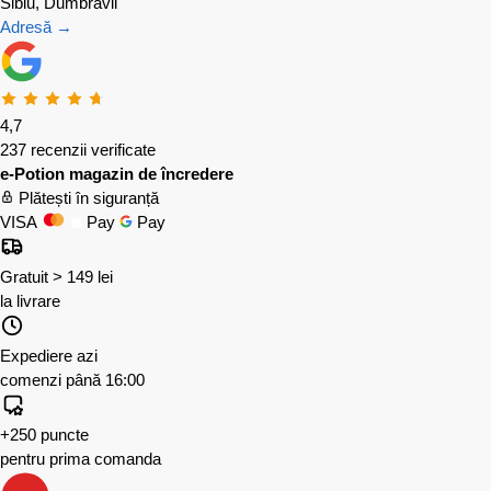
Sibiu, Dumbrăvii
Adresă →
4,7
237 recenzii verificate
e-Potion magazin de încredere
Plătești în siguranță
VISA
Pay
Pay
Gratuit > 149 lei
la livrare
Expediere azi
comenzi până 16:00
+250 puncte
pentru prima comanda