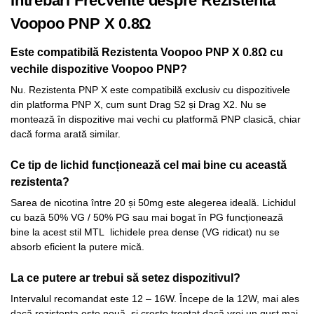
Întrebări Frecvente despre Rezistenta
Voopoo PNP X 0.8Ω
Este compatibilă Rezistenta Voopoo PNP X 0.8Ω cu
vechile dispozitive Voopoo PNP?
Nu. Rezistenta PNP X este compatibilă exclusiv cu dispozitivele
din platforma PNP X, cum sunt Drag S2 și Drag X2. Nu se
montează în dispozitive mai vechi cu platformă PNP clasică, chiar
dacă forma arată similar.
Ce tip de lichid funcționează cel mai bine cu această
rezistenta?
Sarea de nicotina între 20 și 50mg este alegerea ideală. Lichidul
cu bază 50% VG / 50% PG sau mai bogat în PG funcționează
bine la acest stil MTL lichidele prea dense (VG ridicat) nu se
absorb eficient la putere mică.
La ce putere ar trebui să setez dispozitivul?
Intervalul recomandat este 12 – 16W. Începe de la 12W, mai ales
dacă rezistenta este nouă, și crește treptat dacă vrei un gust mai