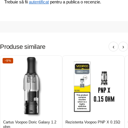
Trebuie să fii
autentificat
pentru a publica o recenzie.
Produse similare
‹
›
−9%
Cartus Voopoo Doric Galaxy 1.2
Rezistenta Voopoo PNP X 0.15Ω
ohm