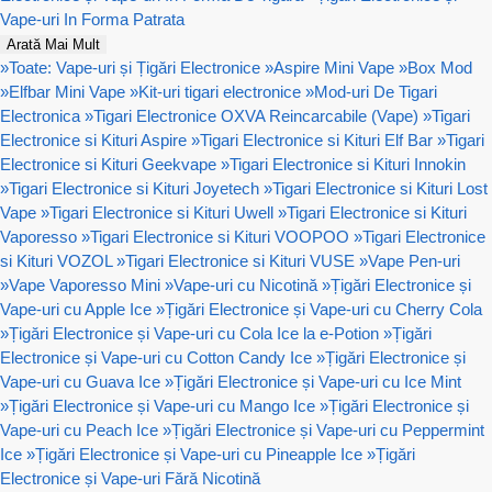
Vape-uri In Forma Patrata
Arată Mai Mult
»
Toate: Vape-uri și Țigări Electronice
»
Aspire Mini Vape
»
Box Mod
»
Elfbar Mini Vape
»
Kit-uri tigari electronice
»
Mod-uri De Tigari
Electronica
»
Tigari Electronice OXVA Reincarcabile (Vape)
»
Tigari
Electronice si Kituri Aspire
»
Tigari Electronice si Kituri Elf Bar
»
Tigari
Electronice si Kituri Geekvape
»
Tigari Electronice si Kituri Innokin
»
Tigari Electronice si Kituri Joyetech
»
Tigari Electronice si Kituri Lost
Vape
»
Tigari Electronice si Kituri Uwell
»
Tigari Electronice si Kituri
Vaporesso
»
Tigari Electronice si Kituri VOOPOO
»
Tigari Electronice
si Kituri VOZOL
»
Tigari Electronice si Kituri VUSE
»
Vape Pen-uri
»
Vape Vaporesso Mini
»
Vape-uri cu Nicotină
»
Țigări Electronice și
Vape-uri cu Apple Ice
»
Țigări Electronice și Vape-uri cu Cherry Cola
»
Țigări Electronice și Vape-uri cu Cola Ice la e-Potion
»
Țigări
Electronice și Vape-uri cu Cotton Candy Ice
»
Țigări Electronice și
Vape-uri cu Guava Ice
»
Țigări Electronice și Vape-uri cu Ice Mint
»
Țigări Electronice și Vape-uri cu Mango Ice
»
Țigări Electronice și
Vape-uri cu Peach Ice
»
Țigări Electronice și Vape-uri cu Peppermint
Ice
»
Țigări Electronice și Vape-uri cu Pineapple Ice
»
Țigări
Electronice și Vape-uri Fără Nicotină