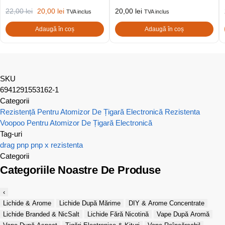
22,00
lei
20,00
lei
20,00
lei
TVA inclus
TVA inclus
Adaugă în coș
Adaugă în coș
SKU
6941291553162-1
Categorii
Rezistență Pentru Atomizor De Țigară Electronică
Rezistenta
Voopoo Pentru Atomizor De Țigară Electronică
Tag-uri
drag
pnp
pnp x
rezistenta
Categorii
Categoriile Noastre De Produse
‹
Lichide & Arome
Lichide După Mărime
DIY & Arome Concentrate
Lichide Branded & NicSalt
Lichide Fără Nicotină
Vape După Aromă