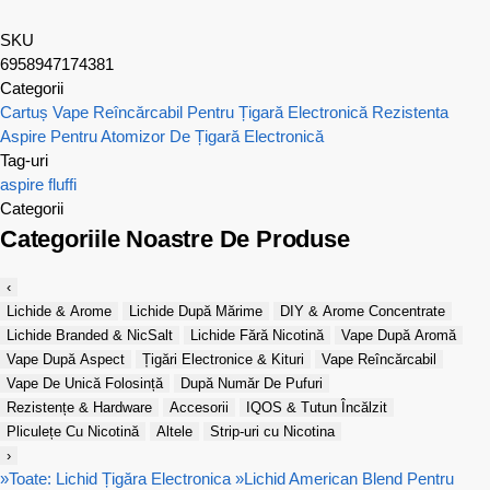
SKU
6958947174381
Categorii
Cartuș Vape Reîncărcabil Pentru Țigară Electronică
Rezistenta
Aspire Pentru Atomizor De Țigară Electronică
Tag-uri
aspire
fluffi
Categorii
Categoriile Noastre De Produse
‹
Lichide & Arome
Lichide După Mărime
DIY & Arome Concentrate
Lichide Branded & NicSalt
Lichide Fără Nicotină
Vape După Aromă
Vape După Aspect
Țigări Electronice & Kituri
Vape Reîncărcabil
Vape De Unică Folosință
După Număr De Pufuri
Rezistențe & Hardware
Accesorii
IQOS & Tutun Încălzit
Pliculețe Cu Nicotină
Altele
Strip-uri cu Nicotina
›
»
Toate: Lichid Țigăra Electronica
»
Lichid American Blend Pentru