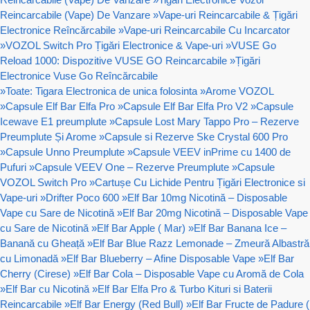
Reincarcabile (Vape) De Vanzare
»
Vape-uri Reincarcabile & Țigări
Electronice Reîncărcabile
»
Vape-uri Reincarcabile Cu Incarcator
»
VOZOL Switch Pro Țigări Electronice & Vape-uri
»
VUSE Go
Reload 1000: Dispozitive VUSE GO Reincarcabile
»
Țigări
Electronice Vuse Go Reîncărcabile
»
Toate: Tigara Electronica de unica folosinta
»
Arome VOZOL
»
Capsule Elf Bar Elfa Pro
»
Capsule Elf Bar Elfa Pro V2
»
Capsule
Icewave E1 preumplute
»
Capsule Lost Mary Tappo Pro – Rezerve
Preumplute Și Arome
»
Capsule si Rezerve Ske Crystal 600 Pro
»
Capsule Unno Preumplute
»
Capsule VEEV inPrime cu 1400 de
Pufuri
»
Capsule VEEV One – Rezerve Preumplute
»
Capsule
VOZOL Switch Pro
»
Cartușe Cu Lichide Pentru Țigări Electronice si
Vape-uri
»
Drifter Poco 600
»
Elf Bar 10mg Nicotină – Disposable
Vape cu Sare de Nicotină
»
Elf Bar 20mg Nicotină – Disposable Vape
cu Sare de Nicotină
»
Elf Bar Apple ( Mar)
»
Elf Bar Banana Ice –
Banană cu Gheață
»
Elf Bar Blue Razz Lemonade – Zmeură Albastră
cu Limonadă
»
Elf Bar Blueberry – Afine Disposable Vape
»
Elf Bar
Cherry (Cirese)
»
Elf Bar Cola – Disposable Vape cu Aromă de Cola
»
Elf Bar cu Nicotină
»
Elf Bar Elfa Pro & Turbo Kituri si Baterii
Reincarcabile
»
Elf Bar Energy (Red Bull)
»
Elf Bar Fructe de Padure (