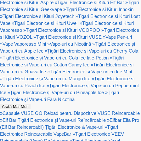
Electronice si Kituri Aspire
»
Tigari Electronice si Kituri Elf Bar
»
Tigari
Electronice si Kituri Geekvape
»
Tigari Electronice si Kituri Innokin
»
Tigari Electronice si Kituri Joyetech
»
Tigari Electronice si Kituri Lost
Vape
»
Tigari Electronice si Kituri Uwell
»
Tigari Electronice si Kituri
Vaporesso
»
Tigari Electronice si Kituri VOOPOO
»
Tigari Electronice
si Kituri VOZOL
»
Tigari Electronice si Kituri VUSE
»
Vape Pen-uri
»
Vape Vaporesso Mini
»
Vape-uri cu Nicotină
»
Țigări Electronice și
Vape-uri cu Apple Ice
»
Țigări Electronice și Vape-uri cu Cherry Cola
»
Țigări Electronice și Vape-uri cu Cola Ice la e-Potion
»
Țigări
Electronice și Vape-uri cu Cotton Candy Ice
»
Țigări Electronice și
Vape-uri cu Guava Ice
»
Țigări Electronice și Vape-uri cu Ice Mint
»
Țigări Electronice și Vape-uri cu Mango Ice
»
Țigări Electronice și
Vape-uri cu Peach Ice
»
Țigări Electronice și Vape-uri cu Peppermint
Ice
»
Țigări Electronice și Vape-uri cu Pineapple Ice
»
Țigări
Electronice și Vape-uri Fără Nicotină
Arată Mai Mult
»
Capsule VUSE GO Reload pentru Dispozitive VUSE Reincarcabile
»
Elf Bar Țigări Electronice și Vape-uri Reîncărcabile
»
Elfbar Elfa Pro
(Elf Bar Reincarcabil) Țigări Electronice & Vape-uri
»
Tigari
Electronice Reincarcabile VapeBar
»
Tigari Electronice VEEV
Reincarcabile (Vape) De Vanzare
»
Tigari Electronice Vozol