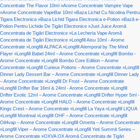
Concentrate The Flavor 10ml
»
Arome Concentrate Vampire Vape
»
Arome Concentrate VapeBar 10ml
»
Baza Lichid Cu Nicotina Pentru
Tigara Electronica
»
Baza Lichid Tigara Electronica e-Potion
»
Bază e-
Potion Pentru Lichide De Țigări Electronice
»
Just Juice Aromă
Concentrata de Țigări Electronice
»
La Lechería Vape Aromă
Concentrata de Țigări Electronice
»
Longfill Aisu 10ml - Arome
Concentrate
»
Longfill ALPACA
»
Longfill Atemporal by The Mind
Flayer
»
Longfill Babel 24ml – Arome Concentrate
»
Longfill Bombo -
Arome Concentrate
»
Longfill Bombo Core Edition – Arome
Concentrate
»
Longfill Curieux Potions – Arome Concentrate
»
Longfill
Dinner Lady Dessert Bar – Arome Concentrate
»
Longfill Dinner Lady
– Arome Concentrate
»
Longfill Dr Frost – Arome Concentrate
»
Longfill Drifter Bar 16ml & 24ml - Arome Concentrate
»
Longfill
Drifter Exotic 12ml – Arome Concentrate
»
Longfill Drifter Hyper 5ml -
Arome Concentrate
»
Longfill HALO – Arome Concentrate
»
Longfill
Kings Crest – Arome Concentrate
»
Longfill La Yaya
»
Longfill LIQUA
»
Longfill Montreal
»
Longfill OHF – Arome Concentrate
»
Longfill
Oil4vap – Arome Concentrate
»
Longfill Omerta – Arome Concentrate
»
Longfill Viper – Arome Concentrate
»
Longfill Yeti Summit Series –
Arome Concentrate
»
OXVA OX Aromă Concentrata de Țigări