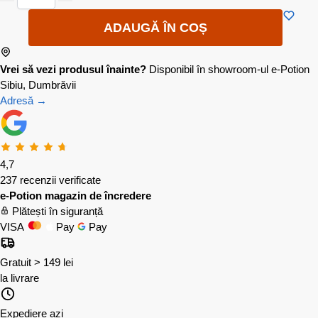
ADAUGĂ ÎN COȘ
Vrei să vezi produsul înainte?
Disponibil în showroom-ul e-Potion
Sibiu, Dumbrăvii
Adresă →
4,7
237 recenzii verificate
e-Potion magazin de încredere
Plătești în siguranță
VISA
Pay
Pay
Gratuit > 149 lei
la livrare
Expediere azi