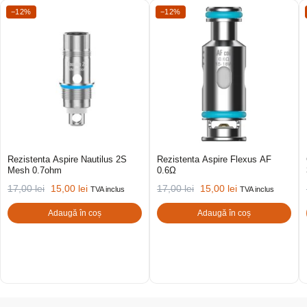
−12%
−12%
Rezistenta Aspire Nautilus 2S
Rezistenta Aspire Flexus AF
Mesh 0.7ohm
0.6Ω
17,00
lei
15,00
lei
17,00
lei
15,00
lei
TVA inclus
TVA inclus
Adaugă în coș
Adaugă în coș