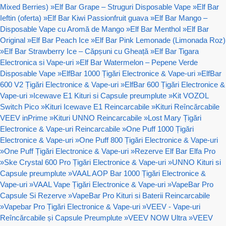
Mixed Berries)
»
Elf Bar Grape – Struguri Disposable Vape
»
Elf Bar
Ieftin (oferta)
»
Elf Bar Kiwi Passionfruit guava
»
Elf Bar Mango –
Disposable Vape cu Aromă de Mango
»
Elf Bar Menthol
»
Elf Bar
Original
»
Elf Bar Peach Ice
»
Elf Bar Pink Lemonade (Limonada Roz)
»
Elf Bar Strawberry Ice – Căpșuni cu Gheață
»
Elf Bar Tigara
Electronica si Vape-uri
»
Elf Bar Watermelon – Pepene Verde
Disposable Vape
»
ElfBar 1000 Țigări Electronice & Vape-uri
»
ElfBar
600 V2 Țigări Electronice & Vape-uri
»
ElfBar 600 Țigări Electronice &
Vape-uri
»
Icewave E1 Kituri si Capsule preumplute
»
Kit VOZOL
Switch Pico
»
Kituri Icewave E1 Reincarcabile
»
Kituri Reîncărcabile
VEEV inPrime
»
Kituri UNNO Reincarcabile
»
Lost Mary Țigări
Electronice & Vape-uri Reincarcabile
»
One Puff 1000 Țigări
Electronice & Vape-uri
»
One Puff 800 Țigări Electronice & Vape-uri
»
One Puff Țigări Electronice & Vape-uri
»
Rezerve Elf Bar Elfa Pro
»
Ske Crystal 600 Pro Țigări Electronice & Vape-uri
»
UNNO Kituri si
Capsule preumplute
»
VAAL AOP Bar 1000 Țigări Electronice &
Vape-uri
»
VAAL Vape Țigări Electronice & Vape-uri
»
VapeBar Pro
Capsule Si Rezerve
»
VapeBar Pro Kituri si Baterii Reincarcabile
»
Vapebar Pro Țigări Electronice & Vape-uri
»
VEEV - Vape-uri
Reîncărcabile și Capsule Preumplute
»
VEEV NOW Ultra
»
VEEV