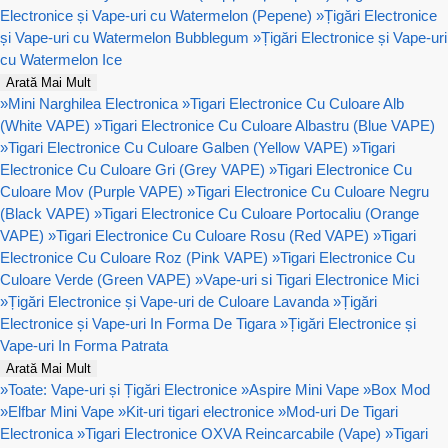
Electronice și Vape-uri cu Watermelon (Pepene)
»
Țigări Electronice
și Vape-uri cu Watermelon Bubblegum
»
Țigări Electronice și Vape-uri
cu Watermelon Ice
Arată Mai Mult
»
Mini Narghilea Electronica
»
Tigari Electronice Cu Culoare Alb
(White VAPE)
»
Tigari Electronice Cu Culoare Albastru (Blue VAPE)
»
Tigari Electronice Cu Culoare Galben (Yellow VAPE)
»
Tigari
Electronice Cu Culoare Gri (Grey VAPE)
»
Tigari Electronice Cu
Culoare Mov (Purple VAPE)
»
Tigari Electronice Cu Culoare Negru
(Black VAPE)
»
Tigari Electronice Cu Culoare Portocaliu (Orange
VAPE)
»
Tigari Electronice Cu Culoare Rosu (Red VAPE)
»
Tigari
Electronice Cu Culoare Roz (Pink VAPE)
»
Tigari Electronice Cu
Culoare Verde (Green VAPE)
»
Vape-uri si Tigari Electronice Mici
»
Țigări Electronice și Vape-uri de Culoare Lavanda
»
Țigări
Electronice și Vape-uri In Forma De Tigara
»
Țigări Electronice și
Vape-uri In Forma Patrata
Arată Mai Mult
»
Toate: Vape-uri și Țigări Electronice
»
Aspire Mini Vape
»
Box Mod
»
Elfbar Mini Vape
»
Kit-uri tigari electronice
»
Mod-uri De Tigari
Electronica
»
Tigari Electronice OXVA Reincarcabile (Vape)
»
Tigari