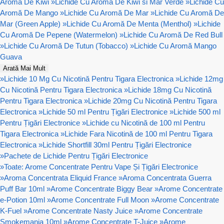
Aromă De Kiwi
»
Lichide Cu Aromă De Kiwi si Mar Verde
»
Lichide Cu
Aromă De Mango
»
Lichide Cu Aromă De Mar
»
Lichide Cu Aromă De
Mar (Green Apple)
»
Lichide Cu Aromă De Menta (Menthol)
»
Lichide
Cu Aromă De Pepene (Watermelon)
»
Lichide Cu Aromă De Red Bull
»
Lichide Cu Aromă De Tutun (Tobacco)
»
Lichide Cu Aromă Mango
Guava
Arată Mai Mult
»
Lichide 10 Mg Cu Nicotină Pentru Tigara Electronica
»
Lichide 12mg
Cu Nicotină Pentru Tigara Electronica
»
Lichide 18mg Cu Nicotină
Pentru Tigara Electronica
»
Lichide 20mg Cu Nicotină Pentru Tigara
Electronica
»
Lichide 50 ml Pentru Țigări Electronice
»
Lichide 500 ml
Pentru Țigări Electronice
»
Lichide cu Nicotină de 100 ml Pentru
Tigara Electronica
»
Lichide Fara Nicotină de 100 ml Pentru Tigara
Electronica
»
Lichide Shortfill 30ml Pentru Țigări Electronice
»
Pachete de Lichide Pentru Țigări Electronice
»
Toate: Arome Concentrate Pentru Vape Și Țigări Electronice
»
Aroma Concentrata Eliquid France
»
Aroma Concentrata Guerra
Puff Bar 10ml
»
Arome Concentrate Biggy Bear
»
Arome Concentrate
e-Potion 10ml
»
Arome Concentrate Full Moon
»
Arome Concentrate
K-Fuel
»
Arome Concentrate Nasty Juice
»
Arome Concentrate
Smokemania 10ml
»
Arome Concentrate T-Juice
»
Arome