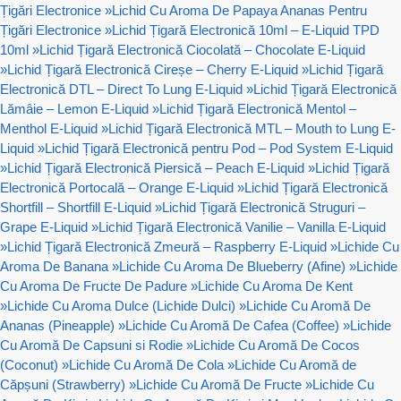
Țigări Electronice
»
Lichid Cu Aroma De Papaya Ananas Pentru
Țigări Electronice
»
Lichid Țigară Electronică 10ml – E-Liquid TPD
10ml
»
Lichid Țigară Electronică Ciocolată – Chocolate E-Liquid
»
Lichid Țigară Electronică Cireșe – Cherry E-Liquid
»
Lichid Țigară
Electronică DTL – Direct To Lung E-Liquid
»
Lichid Țigară Electronică
Lămâie – Lemon E-Liquid
»
Lichid Țigară Electronică Mentol –
Menthol E-Liquid
»
Lichid Țigară Electronică MTL – Mouth to Lung E-
Liquid
»
Lichid Țigară Electronică pentru Pod – Pod System E-Liquid
»
Lichid Țigară Electronică Piersică – Peach E-Liquid
»
Lichid Țigară
Electronică Portocală – Orange E-Liquid
»
Lichid Țigară Electronică
Shortfill – Shortfill E-Liquid
»
Lichid Țigară Electronică Struguri –
Grape E-Liquid
»
Lichid Țigară Electronică Vanilie – Vanilla E-Liquid
»
Lichid Țigară Electronică Zmeură – Raspberry E-Liquid
»
Lichide Cu
Aroma De Banana
»
Lichide Cu Aroma De Blueberry (Afine)
»
Lichide
Cu Aroma De Fructe De Padure
»
Lichide Cu Aroma De Kent
»
Lichide Cu Aroma Dulce (Lichide Dulci)
»
Lichide Cu Aromă De
Ananas (Pineapple)
»
Lichide Cu Aromă De Cafea (Coffee)
»
Lichide
Cu Aromă De Capsuni si Rodie
»
Lichide Cu Aromă De Cocos
(Coconut)
»
Lichide Cu Aromă De Cola
»
Lichide Cu Aromă de
Căpșuni (Strawberry)
»
Lichide Cu Aromă De Fructe
»
Lichide Cu