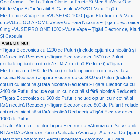
One Arome – De La Tutun Clasic La Fructe Și Mentă
»
Veev One –
Kit de Vape Reîncărcabil Și Capsule
»
VOZOL Vape Țigări
Electronice & Vape-uri
»
VUSE GO 1000 Țigări Electronice & Vape-
uri
»
VUSE GO AROME
»
Vuse Go Fără Nicotină – Țigări Electronice
0 mg
»
VUSE PRO ONE 1000
»
Vuse Vape – Țigări Electronice, Kituri
Și Capsule
Arată Mai Mult
»
Tigara Electronica cu 1200 de Pufuri (Include opțiuni cu nicotină și
fără nicotină Reduceri)
»
Tigara Electronica cu 1600 de Pufuri
(Include opțiuni cu nicotină și fără nicotină Reduceri)
»
Tigara
Electronica cu 1800 de Pufuri (Include opțiuni cu nicotină și fără
nicotină Reduceri)
»
Tigara Electronica cu 2000 de Pufuri (Include
opțiuni cu nicotină și fără nicotină Reduceri)
»
Tigara Electronica cu
2400 de Pufuri (Include opțiuni cu nicotină și fără nicotină Reduceri)
»
Tigara Electronica cu 600 de Pufuri (Include opțiuni cu nicotină și
fără nicotină Reduceri)
»
Tigara Electronica cu 800 de Pufuri (Include
opțiuni cu nicotină și fără nicotină Reduceri)
»
Țigări Electronice cu
1000 de Pufuri
»
Toate: Atomizor pentru Țigară Electronică
»
Atomizoare Servisabile
RTA/RDA
»
Atomizor Pentru Utilizatori Avansați - Atomizor De Țigară
Electronică
»
Atomizor Pentru Începători - Atomizor De Țigară