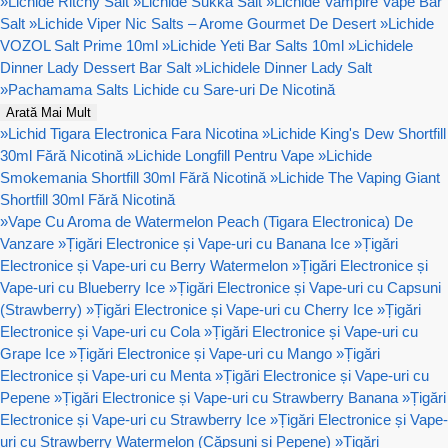
»
Lichide Ritchy Salt
»
Lichide Sukka Salt
»
Lichide Vampire Vape Bar
Salt
»
Lichide Viper Nic Salts – Arome Gourmet De Desert
»
Lichide
VOZOL Salt Prime 10ml
»
Lichide Yeti Bar Salts 10ml
»
Lichidele
Dinner Lady Dessert Bar Salt
»
Lichidele Dinner Lady Salt
»
Pachamama Salts Lichide cu Sare-uri De Nicotină
Arată Mai Mult
»
Lichid Tigara Electronica Fara Nicotina
»
Lichide King's Dew Shortfill
30ml Fără Nicotină
»
Lichide Longfill Pentru Vape
»
Lichide
Smokemania Shortfill 30ml Fără Nicotină
»
Lichide The Vaping Giant
Shortfill 30ml Fără Nicotină
»
Vape Cu Aroma de Watermelon Peach (Tigara Electronica) De
Vanzare
»
Țigări Electronice și Vape-uri cu Banana Ice
»
Țigări
Electronice și Vape-uri cu Berry Watermelon
»
Țigări Electronice și
Vape-uri cu Blueberry Ice
»
Țigări Electronice și Vape-uri cu Capsuni
(Strawberry)
»
Țigări Electronice și Vape-uri cu Cherry Ice
»
Țigări
Electronice și Vape-uri cu Cola
»
Țigări Electronice și Vape-uri cu
Grape Ice
»
Țigări Electronice și Vape-uri cu Mango
»
Țigări
Electronice și Vape-uri cu Menta
»
Țigări Electronice și Vape-uri cu
Pepene
»
Țigări Electronice și Vape-uri cu Strawberry Banana
»
Țigări
Electronice și Vape-uri cu Strawberry Ice
»
Țigări Electronice și Vape-
uri cu Strawberry Watermelon (Căpșuni și Pepene)
»
Țigări