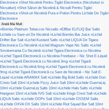
Electronice
»
Shot Nicotină Pentru Țigări Electronice (Nicshoturi si
Nicsalturi)
»
Shot Săruri de Nicotină & Nicsalt Pentru Țigări
Electronice
»
Shot-uri Nicotină Pura e-Potion Pentru Lichide De Țigări
Electronice
Arată Mai Mult
»
Bombo Platinum Tobaccos Nicsalts
»
ElfBar ELFLIQ Bar Salts
Lichide cu Sare-uri De Nicotină
»
Lichid Bombo Bar Juice
»
Lichid
Drifter Bar Salt
»
Lichid Kustard Salts
»
Lichid LIQUA De Tigara
Electronica Cu Nicotină
»
Lichid Magnum Vape Nic Salts
»
Lichid
Smokemania Cu Nicotină
»
Lichid Tigara Electronica cu Nicotina
»
Lichid Țigară Electronică cu Nicotina Freebase – Nic Shot E-Liquid
»
Lichid Țigară Electronică cu Nicotină 3mg
»
Lichid Țigară
Electronică cu Nicotină 6mg
»
Lichid Țigară Electronică cu Nicotină
9mg
»
Lichid Țigară Electronică cu Sare de Nicotină – Nic Salt E-
Liquid
»
Lichide ARAMAX Salt
»
Lichide Big Bold Salts
»
Lichide Don
Cristo Salt 10ml
»
Lichide Fizzy Juice Salt 10ml
»
Lichide GuerraLiq
10ml
»
Lichide GuerraLiq Salts 10ml
»
Lichide Halo Salts
»
Lichide
Hangsen 10ml
»
Lichide IVG Salt
»
Lichide Kings Crest Salt
»
Lichide
LIQUA Salts
»
Lichide OOPs Salt 10ml
»
Lichide OSSEM Salts
»
Lichide OXVA OX Salts 10ml
»
Lichide Riot Squad Bar Salt 10ml