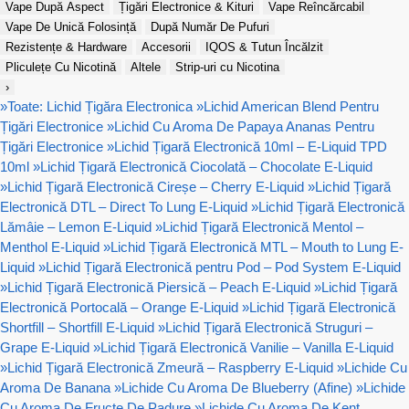
Vape După Aspect
Țigări Electronice & Kituri
Vape Reîncărcabil
Vape De Unică Folosință
După Număr De Pufuri
Rezistențe & Hardware
Accesorii
IQOS & Tutun Încălzit
Pliculețe Cu Nicotină
Altele
Strip-uri cu Nicotina
›
»
Toate: Lichid Țigăra Electronica
»
Lichid American Blend Pentru
Țigări Electronice
»
Lichid Cu Aroma De Papaya Ananas Pentru
Țigări Electronice
»
Lichid Țigară Electronică 10ml – E-Liquid TPD
10ml
»
Lichid Țigară Electronică Ciocolată – Chocolate E-Liquid
»
Lichid Țigară Electronică Cireșe – Cherry E-Liquid
»
Lichid Țigară
Electronică DTL – Direct To Lung E-Liquid
»
Lichid Țigară Electronică
Lămâie – Lemon E-Liquid
»
Lichid Țigară Electronică Mentol –
Menthol E-Liquid
»
Lichid Țigară Electronică MTL – Mouth to Lung E-
Liquid
»
Lichid Țigară Electronică pentru Pod – Pod System E-Liquid
»
Lichid Țigară Electronică Piersică – Peach E-Liquid
»
Lichid Țigară
Electronică Portocală – Orange E-Liquid
»
Lichid Țigară Electronică
Shortfill – Shortfill E-Liquid
»
Lichid Țigară Electronică Struguri –
Grape E-Liquid
»
Lichid Țigară Electronică Vanilie – Vanilla E-Liquid
»
Lichid Țigară Electronică Zmeură – Raspberry E-Liquid
»
Lichide Cu
Aroma De Banana
»
Lichide Cu Aroma De Blueberry (Afine)
»
Lichide
Cu Aroma De Fructe De Padure
»
Lichide Cu Aroma De Kent