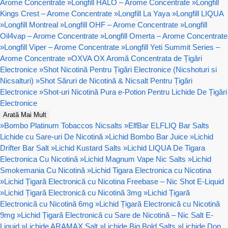
Arome Concentrate
»
Longfill HALO – Arome Concentrate
»
Longfill
Kings Crest – Arome Concentrate
»
Longfill La Yaya
»
Longfill LIQUA
»
Longfill Montreal
»
Longfill OHF – Arome Concentrate
»
Longfill
Oil4vap – Arome Concentrate
»
Longfill Omerta – Arome Concentrate
»
Longfill Viper – Arome Concentrate
»
Longfill Yeti Summit Series –
Arome Concentrate
»
OXVA OX Aromă Concentrata de Țigări
Electronice
»
Shot Nicotină Pentru Țigări Electronice (Nicshoturi si
Nicsalturi)
»
Shot Săruri de Nicotină & Nicsalt Pentru Țigări
Electronice
»
Shot-uri Nicotină Pura e-Potion Pentru Lichide De Țigări
Electronice
Arată Mai Mult
»
Bombo Platinum Tobaccos Nicsalts
»
ElfBar ELFLIQ Bar Salts
Lichide cu Sare-uri De Nicotină
»
Lichid Bombo Bar Juice
»
Lichid
Drifter Bar Salt
»
Lichid Kustard Salts
»
Lichid LIQUA De Tigara
Electronica Cu Nicotină
»
Lichid Magnum Vape Nic Salts
»
Lichid
Smokemania Cu Nicotină
»
Lichid Tigara Electronica cu Nicotina
»
Lichid Țigară Electronică cu Nicotina Freebase – Nic Shot E-Liquid
»
Lichid Țigară Electronică cu Nicotină 3mg
»
Lichid Țigară
Electronică cu Nicotină 6mg
»
Lichid Țigară Electronică cu Nicotină
9mg
»
Lichid Țigară Electronică cu Sare de Nicotină – Nic Salt E-
Liquid
»
Lichide ARAMAX Salt
»
Lichide Big Bold Salts
»
Lichide Don