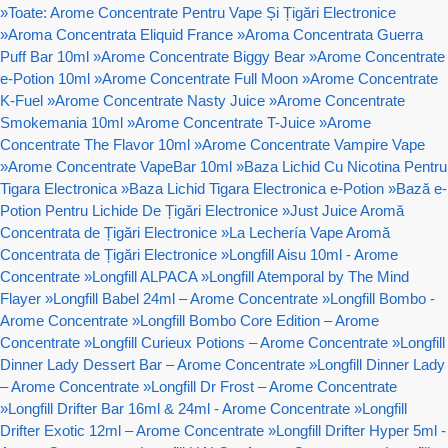
»
Toate: Arome Concentrate Pentru Vape Și Țigări Electronice
»
Aroma Concentrata Eliquid France
»
Aroma Concentrata Guerra
Puff Bar 10ml
»
Arome Concentrate Biggy Bear
»
Arome Concentrate
e-Potion 10ml
»
Arome Concentrate Full Moon
»
Arome Concentrate
K-Fuel
»
Arome Concentrate Nasty Juice
»
Arome Concentrate
Smokemania 10ml
»
Arome Concentrate T-Juice
»
Arome
Concentrate The Flavor 10ml
»
Arome Concentrate Vampire Vape
»
Arome Concentrate VapeBar 10ml
»
Baza Lichid Cu Nicotina Pentru
Tigara Electronica
»
Baza Lichid Tigara Electronica e-Potion
»
Bază e-
Potion Pentru Lichide De Țigări Electronice
»
Just Juice Aromă
Concentrata de Țigări Electronice
»
La Lechería Vape Aromă
Concentrata de Țigări Electronice
»
Longfill Aisu 10ml - Arome
Concentrate
»
Longfill ALPACA
»
Longfill Atemporal by The Mind
Flayer
»
Longfill Babel 24ml – Arome Concentrate
»
Longfill Bombo -
Arome Concentrate
»
Longfill Bombo Core Edition – Arome
Concentrate
»
Longfill Curieux Potions – Arome Concentrate
»
Longfill
Dinner Lady Dessert Bar – Arome Concentrate
»
Longfill Dinner Lady
– Arome Concentrate
»
Longfill Dr Frost – Arome Concentrate
»
Longfill Drifter Bar 16ml & 24ml - Arome Concentrate
»
Longfill
Drifter Exotic 12ml – Arome Concentrate
»
Longfill Drifter Hyper 5ml -