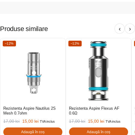
Produse similare
‹
›
−12%
−12%
Rezistenta Aspire Nautilus 2S
Rezistenta Aspire Flexus AF
Mesh 0.7ohm
0.6Ω
17,00
lei
15,00
lei
17,00
lei
15,00
lei
TVA inclus
TVA inclus
Adaugă în coș
Adaugă în coș