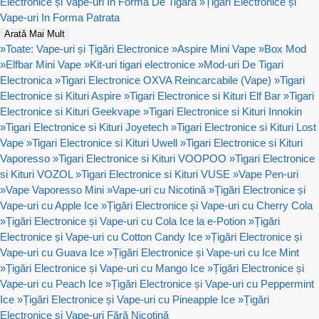
Electronice și Vape-uri In Forma De Tigara
»
Țigări Electronice și
Vape-uri In Forma Patrata
Arată Mai Mult
»
Toate: Vape-uri și Țigări Electronice
»
Aspire Mini Vape
»
Box Mod
»
Elfbar Mini Vape
»
Kit-uri tigari electronice
»
Mod-uri De Tigari
Electronica
»
Tigari Electronice OXVA Reincarcabile (Vape)
»
Tigari
Electronice si Kituri Aspire
»
Tigari Electronice si Kituri Elf Bar
»
Tigari
Electronice si Kituri Geekvape
»
Tigari Electronice si Kituri Innokin
»
Tigari Electronice si Kituri Joyetech
»
Tigari Electronice si Kituri Lost
Vape
»
Tigari Electronice si Kituri Uwell
»
Tigari Electronice si Kituri
Vaporesso
»
Tigari Electronice si Kituri VOOPOO
»
Tigari Electronice
si Kituri VOZOL
»
Tigari Electronice si Kituri VUSE
»
Vape Pen-uri
»
Vape Vaporesso Mini
»
Vape-uri cu Nicotină
»
Țigări Electronice și
Vape-uri cu Apple Ice
»
Țigări Electronice și Vape-uri cu Cherry Cola
»
Țigări Electronice și Vape-uri cu Cola Ice la e-Potion
»
Țigări
Electronice și Vape-uri cu Cotton Candy Ice
»
Țigări Electronice și
Vape-uri cu Guava Ice
»
Țigări Electronice și Vape-uri cu Ice Mint
»
Țigări Electronice și Vape-uri cu Mango Ice
»
Țigări Electronice și
Vape-uri cu Peach Ice
»
Țigări Electronice și Vape-uri cu Peppermint
Ice
»
Țigări Electronice și Vape-uri cu Pineapple Ice
»
Țigări
Electronice și Vape-uri Fără Nicotină