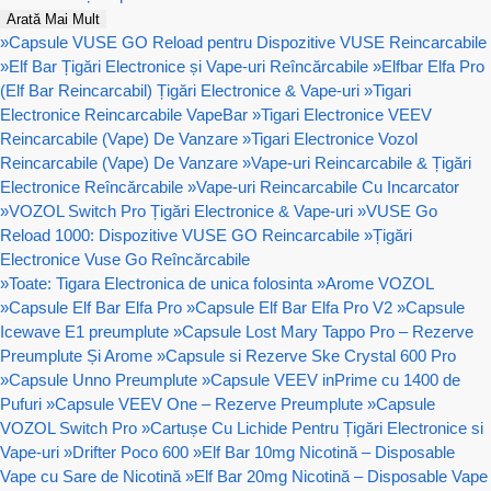
Arată Mai Mult
»
Capsule VUSE GO Reload pentru Dispozitive VUSE Reincarcabile
»
Elf Bar Țigări Electronice și Vape-uri Reîncărcabile
»
Elfbar Elfa Pro
(Elf Bar Reincarcabil) Țigări Electronice & Vape-uri
»
Tigari
Electronice Reincarcabile VapeBar
»
Tigari Electronice VEEV
Reincarcabile (Vape) De Vanzare
»
Tigari Electronice Vozol
Reincarcabile (Vape) De Vanzare
»
Vape-uri Reincarcabile & Țigări
Electronice Reîncărcabile
»
Vape-uri Reincarcabile Cu Incarcator
»
VOZOL Switch Pro Țigări Electronice & Vape-uri
»
VUSE Go
Reload 1000: Dispozitive VUSE GO Reincarcabile
»
Țigări
Electronice Vuse Go Reîncărcabile
»
Toate: Tigara Electronica de unica folosinta
»
Arome VOZOL
»
Capsule Elf Bar Elfa Pro
»
Capsule Elf Bar Elfa Pro V2
»
Capsule
Icewave E1 preumplute
»
Capsule Lost Mary Tappo Pro – Rezerve
Preumplute Și Arome
»
Capsule si Rezerve Ske Crystal 600 Pro
»
Capsule Unno Preumplute
»
Capsule VEEV inPrime cu 1400 de
Pufuri
»
Capsule VEEV One – Rezerve Preumplute
»
Capsule
VOZOL Switch Pro
»
Cartușe Cu Lichide Pentru Țigări Electronice si
Vape-uri
»
Drifter Poco 600
»
Elf Bar 10mg Nicotină – Disposable
Vape cu Sare de Nicotină
»
Elf Bar 20mg Nicotină – Disposable Vape