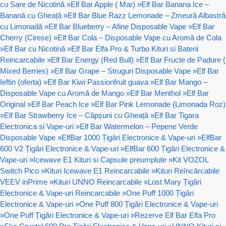
cu Sare de Nicotină
»
Elf Bar Apple ( Mar)
»
Elf Bar Banana Ice –
Banană cu Gheață
»
Elf Bar Blue Razz Lemonade – Zmeură Albastră
cu Limonadă
»
Elf Bar Blueberry – Afine Disposable Vape
»
Elf Bar
Cherry (Cirese)
»
Elf Bar Cola – Disposable Vape cu Aromă de Cola
»
Elf Bar cu Nicotină
»
Elf Bar Elfa Pro & Turbo Kituri si Baterii
Reincarcabile
»
Elf Bar Energy (Red Bull)
»
Elf Bar Fructe de Padure (
Mixed Berries)
»
Elf Bar Grape – Struguri Disposable Vape
»
Elf Bar
Ieftin (oferta)
»
Elf Bar Kiwi Passionfruit guava
»
Elf Bar Mango –
Disposable Vape cu Aromă de Mango
»
Elf Bar Menthol
»
Elf Bar
Original
»
Elf Bar Peach Ice
»
Elf Bar Pink Lemonade (Limonada Roz)
»
Elf Bar Strawberry Ice – Căpșuni cu Gheață
»
Elf Bar Tigara
Electronica si Vape-uri
»
Elf Bar Watermelon – Pepene Verde
Disposable Vape
»
ElfBar 1000 Țigări Electronice & Vape-uri
»
ElfBar
600 V2 Țigări Electronice & Vape-uri
»
ElfBar 600 Țigări Electronice &
Vape-uri
»
Icewave E1 Kituri si Capsule preumplute
»
Kit VOZOL
Switch Pico
»
Kituri Icewave E1 Reincarcabile
»
Kituri Reîncărcabile
VEEV inPrime
»
Kituri UNNO Reincarcabile
»
Lost Mary Țigări
Electronice & Vape-uri Reincarcabile
»
One Puff 1000 Țigări
Electronice & Vape-uri
»
One Puff 800 Țigări Electronice & Vape-uri
»
One Puff Țigări Electronice & Vape-uri
»
Rezerve Elf Bar Elfa Pro