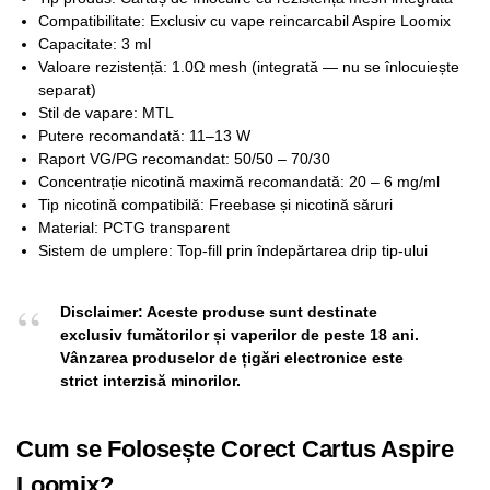
Compatibilitate: Exclusiv cu vape reincarcabil Aspire Loomix
Capacitate: 3 ml
Valoare rezistență: 1.0Ω mesh (integrată — nu se înlocuiește
separat)
Stil de vapare: MTL
Putere recomandată: 11–13 W
Raport VG/PG recomandat: 50/50 – 70/30
Concentrație nicotină maximă recomandată: 20 – 6 mg/ml
Tip nicotină compatibilă: Freebase și nicotină săruri
Material: PCTG transparent
Sistem de umplere: Top-fill prin îndepărtarea drip tip-ului
Disclaimer: Aceste produse sunt destinate
exclusiv fumătorilor și vaperilor de peste 18 ani.
Vânzarea produselor de țigări electronice este
strict interzisă minorilor.
Cum se Folosește Corect Cartus Aspire
Loomix?