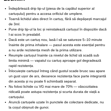
Îndepărtează drip tip-ul (piesa de la capătul superior al
cartușului) pentru a accesa orificiul de umplere.
Toarnă lichidul ales direct în cartuș, fără să depășești marcajul
de 3ml.
Pune drip tip-ul la loc și reinstalează cartușul în dispozitiv dacă
l-ai scos în prealabil.
Dacă este un cartuș nou, lasă-l să se satureze 5–10 minute
înainte de prima inhalare — pasul acesta este esențial pentru
a nu arde rezistența mesh de la prima utilizare.
Reumple cartușul înainte ca nivelul de lichid să scadă sub
limita minimă — vapatul cu cartuș aproape gol degradează
rapid rezistența.
Înlocuiește cartușul întreg când gustul scade brusc sau apare
un gust ușor de ars, deoarece rezistența face parte integrantă
din acesta și nu poate fi schimbată separat.
Nu folosi lichide cu VG mai mare de 70% — vâscozitatea
ridicată poate astupa rezistența și scurta durata de viață a
cartușului.
Aruncă cartușele uzate în punctele de colectare dedicate, nu
la coșul obișnuit de gunoi.