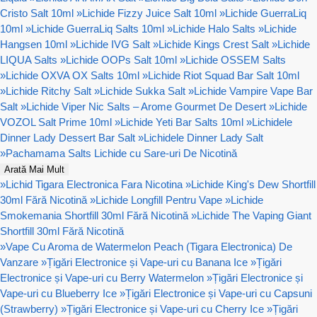
Cristo Salt 10ml
»
Lichide Fizzy Juice Salt 10ml
»
Lichide GuerraLiq
10ml
»
Lichide GuerraLiq Salts 10ml
»
Lichide Halo Salts
»
Lichide
Hangsen 10ml
»
Lichide IVG Salt
»
Lichide Kings Crest Salt
»
Lichide
LIQUA Salts
»
Lichide OOPs Salt 10ml
»
Lichide OSSEM Salts
»
Lichide OXVA OX Salts 10ml
»
Lichide Riot Squad Bar Salt 10ml
»
Lichide Ritchy Salt
»
Lichide Sukka Salt
»
Lichide Vampire Vape Bar
Salt
»
Lichide Viper Nic Salts – Arome Gourmet De Desert
»
Lichide
VOZOL Salt Prime 10ml
»
Lichide Yeti Bar Salts 10ml
»
Lichidele
Dinner Lady Dessert Bar Salt
»
Lichidele Dinner Lady Salt
»
Pachamama Salts Lichide cu Sare-uri De Nicotină
Arată Mai Mult
»
Lichid Tigara Electronica Fara Nicotina
»
Lichide King's Dew Shortfill
30ml Fără Nicotină
»
Lichide Longfill Pentru Vape
»
Lichide
Smokemania Shortfill 30ml Fără Nicotină
»
Lichide The Vaping Giant
Shortfill 30ml Fără Nicotină
»
Vape Cu Aroma de Watermelon Peach (Tigara Electronica) De
Vanzare
»
Țigări Electronice și Vape-uri cu Banana Ice
»
Țigări
Electronice și Vape-uri cu Berry Watermelon
»
Țigări Electronice și
Vape-uri cu Blueberry Ice
»
Țigări Electronice și Vape-uri cu Capsuni
(Strawberry)
»
Țigări Electronice și Vape-uri cu Cherry Ice
»
Țigări