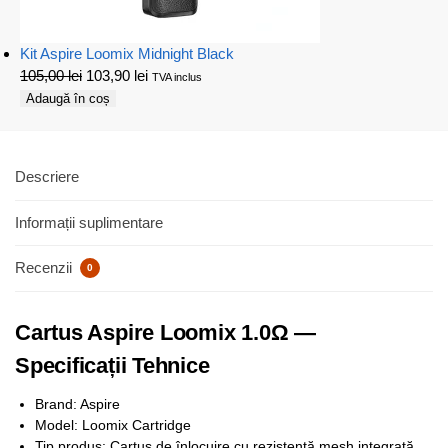
Kit Aspire Loomix Midnight Black
105,00
lei
103,90
lei
TVA inclus
Adaugă în coș
Descriere
Informații suplimentare
Recenzii
0
Cartus Aspire Loomix 1.0Ω —
Specificații Tehnice
Brand: Aspire
Model: Loomix Cartridge
Tip produs: Cartuș de înlocuire cu rezistență mesh integrată