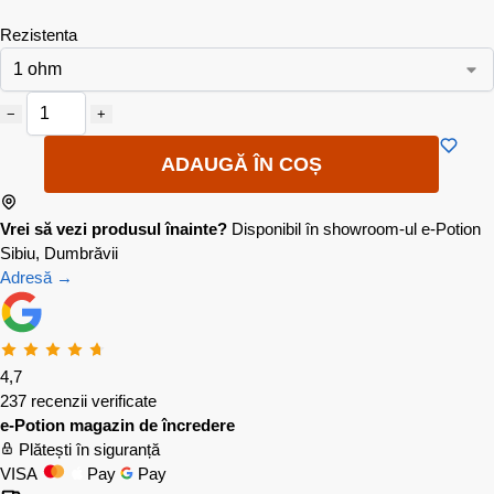
Rezistenta
−
+
ADAUGĂ ÎN COȘ
Vrei să vezi produsul înainte?
Disponibil în showroom-ul e-Potion
Sibiu, Dumbrăvii
Adresă →
4,7
237 recenzii verificate
e-Potion magazin de încredere
Plătești în siguranță
VISA
Pay
Pay