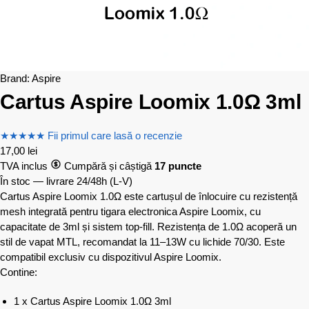
Brand:
Aspire
Cartus Aspire Loomix 1.0Ω 3ml
★
★
★
★
★
Fii primul care lasă o recenzie
17,00
lei
TVA inclus
Cumpără și câștigă
17 puncte
În stoc — livrare 24/48h
(L-V)
Cartus Aspire Loomix 1.0Ω este cartușul de înlocuire cu rezistență
mesh integrată pentru tigara electronica Aspire Loomix, cu
capacitate de 3ml și sistem top-fill. Rezistența de 1.0Ω acoperă un
stil de vapat MTL, recomandat la 11–13W cu lichide 70/30. Este
compatibil exclusiv cu dispozitivul Aspire Loomix.
Contine:
1 x Cartus Aspire Loomix 1.0Ω 3ml