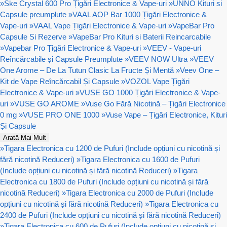
»
Ske Crystal 600 Pro Țigări Electronice & Vape-uri
»
UNNO Kituri si
Capsule preumplute
»
VAAL AOP Bar 1000 Țigări Electronice &
Vape-uri
»
VAAL Vape Țigări Electronice & Vape-uri
»
VapeBar Pro
Capsule Si Rezerve
»
VapeBar Pro Kituri si Baterii Reincarcabile
»
Vapebar Pro Țigări Electronice & Vape-uri
»
VEEV - Vape-uri
Reîncărcabile și Capsule Preumplute
»
VEEV NOW Ultra
»
VEEV
One Arome – De La Tutun Clasic La Fructe Și Mentă
»
Veev One –
Kit de Vape Reîncărcabil Și Capsule
»
VOZOL Vape Țigări
Electronice & Vape-uri
»
VUSE GO 1000 Țigări Electronice & Vape-
uri
»
VUSE GO AROME
»
Vuse Go Fără Nicotină – Țigări Electronice
0 mg
»
VUSE PRO ONE 1000
»
Vuse Vape – Țigări Electronice, Kituri
Și Capsule
Arată Mai Mult
»
Tigara Electronica cu 1200 de Pufuri (Include opțiuni cu nicotină și
fără nicotină Reduceri)
»
Tigara Electronica cu 1600 de Pufuri
(Include opțiuni cu nicotină și fără nicotină Reduceri)
»
Tigara
Electronica cu 1800 de Pufuri (Include opțiuni cu nicotină și fără
nicotină Reduceri)
»
Tigara Electronica cu 2000 de Pufuri (Include
opțiuni cu nicotină și fără nicotină Reduceri)
»
Tigara Electronica cu
2400 de Pufuri (Include opțiuni cu nicotină și fără nicotină Reduceri)
»
Tigara Electronica cu 600 de Pufuri (Include opțiuni cu nicotină și