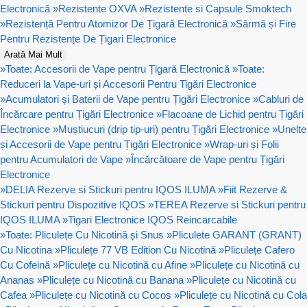
Electronică
»
Rezistente OXVA
»
Rezistente si Capsule Smoktech
»
Rezistență Pentru Atomizor De Țigară Electronică
»
Sârmă și Fire
Pentru Rezistențe De Țigari Electronice
Arată Mai Mult
»
Toate: Accesorii de Vape pentru Țigară Electronică
»
Toate:
Reduceri la Vape-uri și Accesorii Pentru Tigări Electronice
»
Acumulatori și Baterii de Vape pentru Țigări Electronice
»
Cabluri de
Încărcare pentru Țigări Electronice
»
Flacoane de Lichid pentru Țigări
Electronice
»
Muștiucuri (drip tip-uri) pentru Țigări Electronice
»
Unelte
și Accesorii de Vape pentru Țigări Electronice
»
Wrap-uri și Folii
pentru Acumulatori de Vape
»
Încărcătoare de Vape pentru Țigări
Electronice
»
DELIA Rezerve si Stickuri pentru IQOS ILUMA
»
Fiit Rezerve &
Stickuri pentru Dispozitive IQOS
»
TEREA Rezerve si Stickuri pentru
IQOS ILUMA
»
Tigari Electronice IQOS Reincarcabile
»
Toate: Pliculețe Cu Nicotină și Snus
»
Pliculete GARANT (GRANT)
Cu Nicotina
»
Pliculețe 77 VB Edition Cu Nicotină
»
Pliculețe Cafero
Cu Cofeină
»
Pliculețe cu Nicotină cu Afine
»
Pliculețe cu Nicotină cu
Ananas
»
Pliculețe cu Nicotină cu Banana
»
Pliculețe cu Nicotină cu
Cafea
»
Pliculețe cu Nicotină cu Cocos
»
Pliculețe cu Nicotină cu Cola