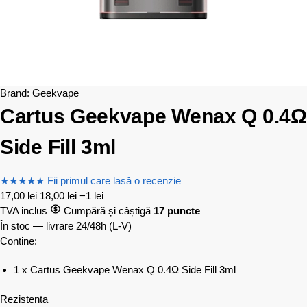
Brand:
Geekvape
Cartus Geekvape Wenax Q 0.4Ω
Side Fill 3ml
★
★
★
★
★
Fii primul care lasă o recenzie
17,00
lei
18,00
lei
−1 lei
TVA inclus
Cumpără și câștigă
17 puncte
În stoc — livrare 24/48h
(L-V)
Contine:
1 x Cartus Geekvape Wenax Q 0.4Ω Side Fill 3ml
Rezistenta