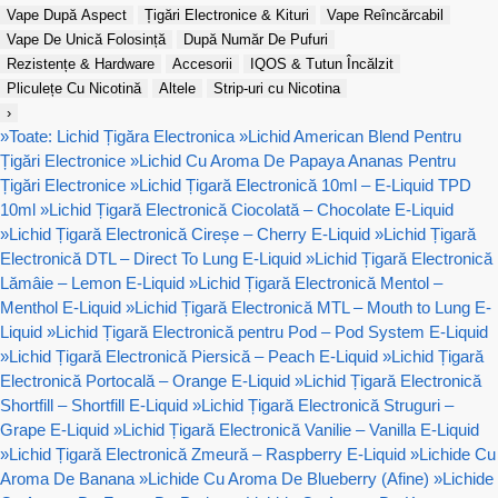
Vape După Aspect
Țigări Electronice & Kituri
Vape Reîncărcabil
Vape De Unică Folosință
După Număr De Pufuri
Rezistențe & Hardware
Accesorii
IQOS & Tutun Încălzit
Pliculețe Cu Nicotină
Altele
Strip-uri cu Nicotina
›
»
Toate: Lichid Țigăra Electronica
»
Lichid American Blend Pentru
Țigări Electronice
»
Lichid Cu Aroma De Papaya Ananas Pentru
Țigări Electronice
»
Lichid Țigară Electronică 10ml – E-Liquid TPD
10ml
»
Lichid Țigară Electronică Ciocolată – Chocolate E-Liquid
»
Lichid Țigară Electronică Cireșe – Cherry E-Liquid
»
Lichid Țigară
Electronică DTL – Direct To Lung E-Liquid
»
Lichid Țigară Electronică
Lămâie – Lemon E-Liquid
»
Lichid Țigară Electronică Mentol –
Menthol E-Liquid
»
Lichid Țigară Electronică MTL – Mouth to Lung E-
Liquid
»
Lichid Țigară Electronică pentru Pod – Pod System E-Liquid
»
Lichid Țigară Electronică Piersică – Peach E-Liquid
»
Lichid Țigară
Electronică Portocală – Orange E-Liquid
»
Lichid Țigară Electronică
Shortfill – Shortfill E-Liquid
»
Lichid Țigară Electronică Struguri –
Grape E-Liquid
»
Lichid Țigară Electronică Vanilie – Vanilla E-Liquid
»
Lichid Țigară Electronică Zmeură – Raspberry E-Liquid
»
Lichide Cu
Aroma De Banana
»
Lichide Cu Aroma De Blueberry (Afine)
»
Lichide