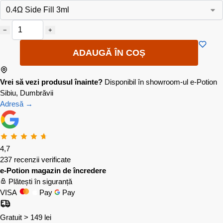
−
+
ADAUGĂ ÎN COȘ
Vrei să vezi produsul înainte?
Disponibil în showroom-ul e-Potion
Sibiu, Dumbrăvii
Adresă →
4,7
237 recenzii verificate
e-Potion magazin de încredere
Plătești în siguranță
VISA
Pay
Pay
Gratuit > 149 lei