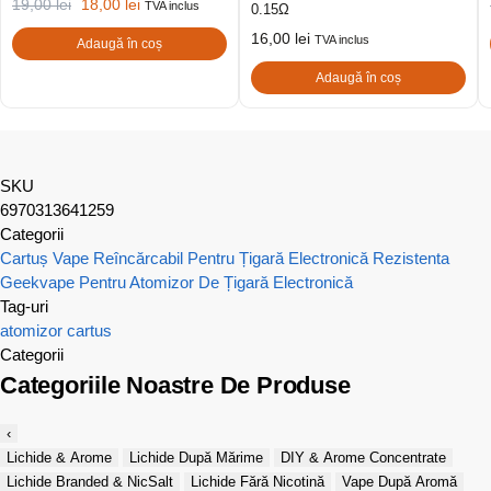
19,00
lei
18,00
lei
TVA inclus
0.15Ω
16,00
lei
TVA inclus
Adaugă în coș
Adaugă în coș
SKU
6970313641259
Categorii
Cartuș Vape Reîncărcabil Pentru Țigară Electronică
Rezistenta
Geekvape Pentru Atomizor De Țigară Electronică
Tag-uri
atomizor
cartus
Categorii
Categoriile Noastre De Produse
‹
Lichide & Arome
Lichide După Mărime
DIY & Arome Concentrate
Lichide Branded & NicSalt
Lichide Fără Nicotină
Vape După Aromă