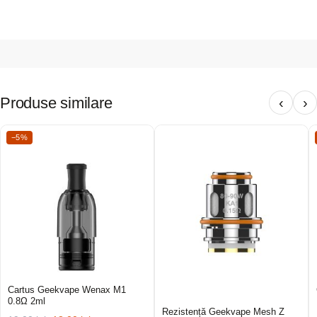
Produse similare
‹
›
−5%
Cartus Geekvape Wenax M1
0.8Ω 2ml
Rezistență Geekvape Mesh Z