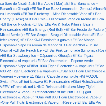
cu Sare de Nicotină
»
Elf Bar Apple ( Mar)
»
Elf Bar Banana Ice –
Banană cu Gheață
»
Elf Bar Blue Razz Lemonade – Zmeură Albastră
cu Limonadă
»
Elf Bar Blueberry – Afine Disposable Vape
»
Elf Bar
Cherry (Cirese)
»
Elf Bar Cola – Disposable Vape cu Aromă de Cola
»
Elf Bar cu Nicotină
»
Elf Bar Elfa Pro & Turbo Kituri si Baterii
Reincarcabile
»
Elf Bar Energy (Red Bull)
»
Elf Bar Fructe de Padure (
Mixed Berries)
»
Elf Bar Grape – Struguri Disposable Vape
»
Elf Bar
Ieftin (oferta)
»
Elf Bar Kiwi Passionfruit guava
»
Elf Bar Mango –
Disposable Vape cu Aromă de Mango
»
Elf Bar Menthol
»
Elf Bar
Original
»
Elf Bar Peach Ice
»
Elf Bar Pink Lemonade (Limonada Roz)
»
Elf Bar Strawberry Ice – Căpșuni cu Gheață
»
Elf Bar Tigara
Electronica si Vape-uri
»
Elf Bar Watermelon – Pepene Verde
Disposable Vape
»
ElfBar 1000 Țigări Electronice & Vape-uri
»
ElfBar
600 V2 Țigări Electronice & Vape-uri
»
ElfBar 600 Țigări Electronice &
Vape-uri
»
Icewave E1 Kituri si Capsule preumplute
»
Kit VOZOL
Switch Pico
»
Kituri Icewave E1 Reincarcabile
»
Kituri Reîncărcabile
VEEV inPrime
»
Kituri UNNO Reincarcabile
»
Lost Mary Țigări
Electronice & Vape-uri Reincarcabile
»
One Puff 1000 Țigări
Electronice & Vape-uri
»
One Puff 800 Țigări Electronice & Vape-uri
»
One Puff Țigări Electronice & Vape-uri
»
Rezerve Elf Bar Elfa Pro