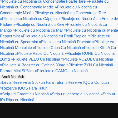
»
Pliculețe cu Nicotină cu Concentrație Foarte Tare
»
Pliculețe cu
Nicotină cu Concentrație Medie
»
Pliculețe cu Nicotină cu
Concentrație Mică
»
Pliculețe cu Nicotină cu Concentrație Tare
»
Pliculețe cu Nicotină cu Căpșuni
»
Pliculețe cu Nicotină cu Fructe de
Pădure
»
Pliculețe cu Nicotină cu Kiwi
»
Pliculețe cu Nicotină cu
Mango
»
Pliculețe cu Nicotină cu Mar
»
Pliculețe cu Nicotină cu Mentă
Peppermint
»
Pliculețe cu Nicotină cu Profil Tropical
»
Pliculețe cu
Nicotină cu Spearmint
»
Pliculețe cu Nicotină Fructate
»
Pliculețe cu
Nicotină Mentolate
»
Pliculețe Cuba Cu Nicotină
»
Pliculețe KILLA Cu
Nicotină
»
Pliculețe Pablo Cu Nicotină
»
Pliculețe RUNE Cu Nicotină
20mg
»
Pliculețe VELO Cu Nicotină
»
Pliculețe VOZOL Cu Nicotină
»
Pliculețe X-Booster cu Cofeină 80mg
»
Pliculețe ZYN Cu Nicotină –
Format Mini Și Slim
»
Pliculețele CAMO cu Nicotină
Arată Mai Mult
»
Levia Rezerve & Stickuri Fara Tutun
»
Rezerve IQOS Cu tutun
»
Rezerve IQOS Fara Tutun
»
Strip-uri Garant cu Nicotină
»
Strip-uri Iceberg cu Nicotină
»
Strip-uri
It's Rips cu Nicotină
Ajutor