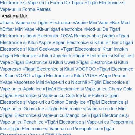
Electronice și Vape-uri In Forma De Tigara
»
Țigări Electronice și
Vape-uri In Forma Patrata
Arată Mai Mult
»
Toate: Vape-uri și Țigări Electronice
»
Aspire Mini Vape
»
Box Mod
»
Elfbar Mini Vape
»
Kit-uri tigari electronice
»
Mod-uri De Tigari
Electronica
»
Tigari Electronice OXVA Reincarcabile (Vape)
»
Tigari
Electronice si Kituri Aspire
»
Tigari Electronice si Kituri Elf Bar
»
Tigari
Electronice si Kituri Geekvape
»
Tigari Electronice si Kituri Innokin
»
Tigari Electronice si Kituri Joyetech
»
Tigari Electronice si Kituri Lost
Vape
»
Tigari Electronice si Kituri Uwell
»
Tigari Electronice si Kituri
Vaporesso
»
Tigari Electronice si Kituri VOOPOO
»
Tigari Electronice
si Kituri VOZOL
»
Tigari Electronice si Kituri VUSE
»
Vape Pen-uri
»
Vape Vaporesso Mini
»
Vape-uri cu Nicotină
»
Țigări Electronice și
Vape-uri cu Apple Ice
»
Țigări Electronice și Vape-uri cu Cherry Cola
»
Țigări Electronice și Vape-uri cu Cola Ice la e-Potion
»
Țigări
Electronice și Vape-uri cu Cotton Candy Ice
»
Țigări Electronice și
Vape-uri cu Guava Ice
»
Țigări Electronice și Vape-uri cu Ice Mint
»
Țigări Electronice și Vape-uri cu Mango Ice
»
Țigări Electronice și
Vape-uri cu Peach Ice
»
Țigări Electronice și Vape-uri cu Peppermint
Ice
»
Țigări Electronice și Vape-uri cu Pineapple Ice
»
Țigări