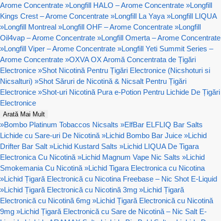
Arome Concentrate
»
Longfill HALO – Arome Concentrate
»
Longfill
Kings Crest – Arome Concentrate
»
Longfill La Yaya
»
Longfill LIQUA
»
Longfill Montreal
»
Longfill OHF – Arome Concentrate
»
Longfill
Oil4vap – Arome Concentrate
»
Longfill Omerta – Arome Concentrate
»
Longfill Viper – Arome Concentrate
»
Longfill Yeti Summit Series –
Arome Concentrate
»
OXVA OX Aromă Concentrata de Țigări
Electronice
»
Shot Nicotină Pentru Țigări Electronice (Nicshoturi si
Nicsalturi)
»
Shot Săruri de Nicotină & Nicsalt Pentru Țigări
Electronice
»
Shot-uri Nicotină Pura e-Potion Pentru Lichide De Țigări
Electronice
Arată Mai Mult
»
Bombo Platinum Tobaccos Nicsalts
»
ElfBar ELFLIQ Bar Salts
Lichide cu Sare-uri De Nicotină
»
Lichid Bombo Bar Juice
»
Lichid
Drifter Bar Salt
»
Lichid Kustard Salts
»
Lichid LIQUA De Tigara
Electronica Cu Nicotină
»
Lichid Magnum Vape Nic Salts
»
Lichid
Smokemania Cu Nicotină
»
Lichid Tigara Electronica cu Nicotina
»
Lichid Țigară Electronică cu Nicotina Freebase – Nic Shot E-Liquid
»
Lichid Țigară Electronică cu Nicotină 3mg
»
Lichid Țigară
Electronică cu Nicotină 6mg
»
Lichid Țigară Electronică cu Nicotină
9mg
»
Lichid Țigară Electronică cu Sare de Nicotină – Nic Salt E-