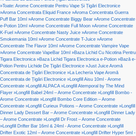
»
Toate: Arome Concentrate Pentru Vape Și Țigări Electronice
»
Aroma Concentrata Eliquid France
»
Aroma Concentrata Guerra
Puff Bar 10ml
»
Arome Concentrate Biggy Bear
»
Arome Concentrate
e-Potion 10ml
»
Arome Concentrate Full Moon
»
Arome Concentrate
K-Fuel
»
Arome Concentrate Nasty Juice
»
Arome Concentrate
Smokemania 10ml
»
Arome Concentrate T-Juice
»
Arome
Concentrate The Flavor 10ml
»
Arome Concentrate Vampire Vape
»
Arome Concentrate VapeBar 10ml
»
Baza Lichid Cu Nicotina Pentru
Tigara Electronica
»
Baza Lichid Tigara Electronica e-Potion
»
Bază e-
Potion Pentru Lichide De Țigări Electronice
»
Just Juice Aromă
Concentrata de Țigări Electronice
»
La Lechería Vape Aromă
Concentrata de Țigări Electronice
»
Longfill Aisu 10ml - Arome
Concentrate
»
Longfill ALPACA
»
Longfill Atemporal by The Mind
Flayer
»
Longfill Babel 24ml – Arome Concentrate
»
Longfill Bombo -
Arome Concentrate
»
Longfill Bombo Core Edition – Arome
Concentrate
»
Longfill Curieux Potions – Arome Concentrate
»
Longfill
Dinner Lady Dessert Bar – Arome Concentrate
»
Longfill Dinner Lady
– Arome Concentrate
»
Longfill Dr Frost – Arome Concentrate
»
Longfill Drifter Bar 16ml & 24ml - Arome Concentrate
»
Longfill
Drifter Exotic 12ml – Arome Concentrate
»
Longfill Drifter Hyper 5ml -