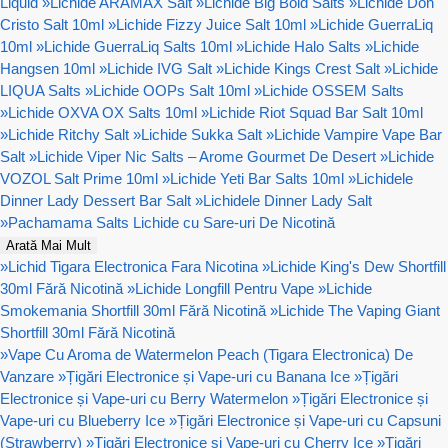
Liquid
»
Lichide ARAMAX Salt
»
Lichide Big Bold Salts
»
Lichide Don
Cristo Salt 10ml
»
Lichide Fizzy Juice Salt 10ml
»
Lichide GuerraLiq
10ml
»
Lichide GuerraLiq Salts 10ml
»
Lichide Halo Salts
»
Lichide
Hangsen 10ml
»
Lichide IVG Salt
»
Lichide Kings Crest Salt
»
Lichide
LIQUA Salts
»
Lichide OOPs Salt 10ml
»
Lichide OSSEM Salts
»
Lichide OXVA OX Salts 10ml
»
Lichide Riot Squad Bar Salt 10ml
»
Lichide Ritchy Salt
»
Lichide Sukka Salt
»
Lichide Vampire Vape Bar
Salt
»
Lichide Viper Nic Salts – Arome Gourmet De Desert
»
Lichide
VOZOL Salt Prime 10ml
»
Lichide Yeti Bar Salts 10ml
»
Lichidele
Dinner Lady Dessert Bar Salt
»
Lichidele Dinner Lady Salt
»
Pachamama Salts Lichide cu Sare-uri De Nicotină
Arată Mai Mult
»
Lichid Tigara Electronica Fara Nicotina
»
Lichide King's Dew Shortfill
30ml Fără Nicotină
»
Lichide Longfill Pentru Vape
»
Lichide
Smokemania Shortfill 30ml Fără Nicotină
»
Lichide The Vaping Giant
Shortfill 30ml Fără Nicotină
»
Vape Cu Aroma de Watermelon Peach (Tigara Electronica) De
Vanzare
»
Țigări Electronice și Vape-uri cu Banana Ice
»
Țigări
Electronice și Vape-uri cu Berry Watermelon
»
Țigări Electronice și
Vape-uri cu Blueberry Ice
»
Țigări Electronice și Vape-uri cu Capsuni
(Strawberry)
»
Țigări Electronice și Vape-uri cu Cherry Ice
»
Țigări