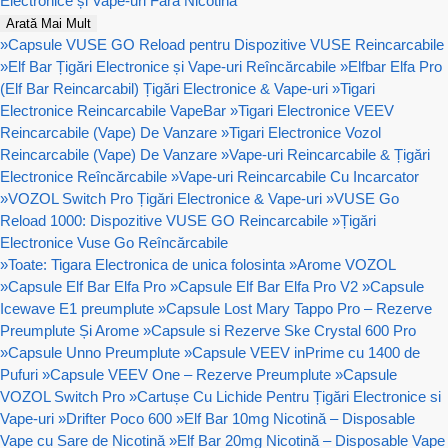
Electronice și Vape-uri Fără Nicotină
Arată Mai Mult
»
Capsule VUSE GO Reload pentru Dispozitive VUSE Reincarcabile
»
Elf Bar Țigări Electronice și Vape-uri Reîncărcabile
»
Elfbar Elfa Pro
(Elf Bar Reincarcabil) Țigări Electronice & Vape-uri
»
Tigari
Electronice Reincarcabile VapeBar
»
Tigari Electronice VEEV
Reincarcabile (Vape) De Vanzare
»
Tigari Electronice Vozol
Reincarcabile (Vape) De Vanzare
»
Vape-uri Reincarcabile & Țigări
Electronice Reîncărcabile
»
Vape-uri Reincarcabile Cu Incarcator
»
VOZOL Switch Pro Țigări Electronice & Vape-uri
»
VUSE Go
Reload 1000: Dispozitive VUSE GO Reincarcabile
»
Țigări
Electronice Vuse Go Reîncărcabile
»
Toate: Tigara Electronica de unica folosinta
»
Arome VOZOL
»
Capsule Elf Bar Elfa Pro
»
Capsule Elf Bar Elfa Pro V2
»
Capsule
Icewave E1 preumplute
»
Capsule Lost Mary Tappo Pro – Rezerve
Preumplute Și Arome
»
Capsule si Rezerve Ske Crystal 600 Pro
»
Capsule Unno Preumplute
»
Capsule VEEV inPrime cu 1400 de
Pufuri
»
Capsule VEEV One – Rezerve Preumplute
»
Capsule
VOZOL Switch Pro
»
Cartușe Cu Lichide Pentru Țigări Electronice si
Vape-uri
»
Drifter Poco 600
»
Elf Bar 10mg Nicotină – Disposable
Vape cu Sare de Nicotină
»
Elf Bar 20mg Nicotină – Disposable Vape