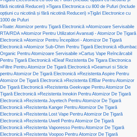
fără nicotină Reduceri)
»
Tigara Electronica cu 800 de Pufuri (Include
opțiuni cu nicotină și fără nicotină Reduceri)
»
Țigări Electronice cu
1000 de Pufuri
»
Toate: Atomizor pentru Țigară Electronică
»
Atomizoare Servisabile
RTA/RDA
»
Atomizor Pentru Utilizatori Avansați - Atomizor De Țigară
Electronică
»
Atomizor Pentru Începători - Atomizor De Țigară
Electronică
»
Atomizor Sub-Ohm Pentru Țigară Electronică
»
Bumbac
Organic Pentru Atomizoare Servisabile
»
Cartuș Vape Reîncărcabil
Pentru Țigară Electronică
»
Eleaf Rezistenta De Tigara Electronica
»
Filtre Pentru Atomizor De Țigară Electronică
»
Geamuri si Sticle
pentru Atomizor De Țigară Electronică
»
Rezistenta Aspire Pentru
Atomizor De Țigară Electronică
»
Rezistenta ElfBar Pentru Atomizor
De Țigară Electronică
»
Rezistenta Geekvape Pentru Atomizor De
Țigară Electronică
»
Rezistenta Innokin Pentru Atomizor De Țigară
Electronică
»
Rezistenta Joyetech Pentru Atomizor De Țigară
Electronică
»
Rezistenta Kanger Pentru Atomizor De Țigară
Electronică
»
Rezistenta Lost Vape Pentru Atomizor De Țigară
Electronică
»
Rezistenta Uwell Pentru Atomizor De Țigară
Electronică
»
Rezistenta Vaporesso Pentru Atomizor De Țigară
Electronică
»
Rezistenta Voopoo Pentru Atomizor De Țigară