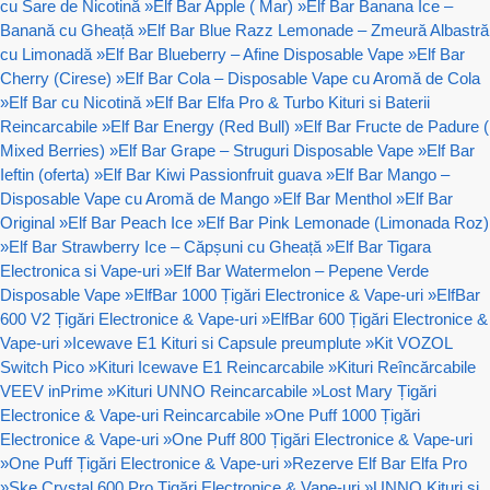
cu Sare de Nicotină
»
Elf Bar Apple ( Mar)
»
Elf Bar Banana Ice –
Banană cu Gheață
»
Elf Bar Blue Razz Lemonade – Zmeură Albastră
cu Limonadă
»
Elf Bar Blueberry – Afine Disposable Vape
»
Elf Bar
Cherry (Cirese)
»
Elf Bar Cola – Disposable Vape cu Aromă de Cola
»
Elf Bar cu Nicotină
»
Elf Bar Elfa Pro & Turbo Kituri si Baterii
Reincarcabile
»
Elf Bar Energy (Red Bull)
»
Elf Bar Fructe de Padure (
Mixed Berries)
»
Elf Bar Grape – Struguri Disposable Vape
»
Elf Bar
Ieftin (oferta)
»
Elf Bar Kiwi Passionfruit guava
»
Elf Bar Mango –
Disposable Vape cu Aromă de Mango
»
Elf Bar Menthol
»
Elf Bar
Original
»
Elf Bar Peach Ice
»
Elf Bar Pink Lemonade (Limonada Roz)
»
Elf Bar Strawberry Ice – Căpșuni cu Gheață
»
Elf Bar Tigara
Electronica si Vape-uri
»
Elf Bar Watermelon – Pepene Verde
Disposable Vape
»
ElfBar 1000 Țigări Electronice & Vape-uri
»
ElfBar
600 V2 Țigări Electronice & Vape-uri
»
ElfBar 600 Țigări Electronice &
Vape-uri
»
Icewave E1 Kituri si Capsule preumplute
»
Kit VOZOL
Switch Pico
»
Kituri Icewave E1 Reincarcabile
»
Kituri Reîncărcabile
VEEV inPrime
»
Kituri UNNO Reincarcabile
»
Lost Mary Țigări
Electronice & Vape-uri Reincarcabile
»
One Puff 1000 Țigări
Electronice & Vape-uri
»
One Puff 800 Țigări Electronice & Vape-uri
»
One Puff Țigări Electronice & Vape-uri
»
Rezerve Elf Bar Elfa Pro
»
Ske Crystal 600 Pro Țigări Electronice & Vape-uri
»
UNNO Kituri si