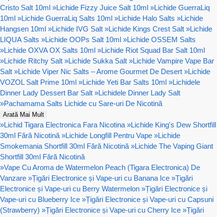
Cristo Salt 10ml
»
Lichide Fizzy Juice Salt 10ml
»
Lichide GuerraLiq
10ml
»
Lichide GuerraLiq Salts 10ml
»
Lichide Halo Salts
»
Lichide
Hangsen 10ml
»
Lichide IVG Salt
»
Lichide Kings Crest Salt
»
Lichide
LIQUA Salts
»
Lichide OOPs Salt 10ml
»
Lichide OSSEM Salts
»
Lichide OXVA OX Salts 10ml
»
Lichide Riot Squad Bar Salt 10ml
»
Lichide Ritchy Salt
»
Lichide Sukka Salt
»
Lichide Vampire Vape Bar
Salt
»
Lichide Viper Nic Salts – Arome Gourmet De Desert
»
Lichide
VOZOL Salt Prime 10ml
»
Lichide Yeti Bar Salts 10ml
»
Lichidele
Dinner Lady Dessert Bar Salt
»
Lichidele Dinner Lady Salt
»
Pachamama Salts Lichide cu Sare-uri De Nicotină
Arată Mai Mult
»
Lichid Tigara Electronica Fara Nicotina
»
Lichide King's Dew Shortfill
30ml Fără Nicotină
»
Lichide Longfill Pentru Vape
»
Lichide
Smokemania Shortfill 30ml Fără Nicotină
»
Lichide The Vaping Giant
Shortfill 30ml Fără Nicotină
»
Vape Cu Aroma de Watermelon Peach (Tigara Electronica) De
Vanzare
»
Țigări Electronice și Vape-uri cu Banana Ice
»
Țigări
Electronice și Vape-uri cu Berry Watermelon
»
Țigări Electronice și
Vape-uri cu Blueberry Ice
»
Țigări Electronice și Vape-uri cu Capsuni
(Strawberry)
»
Țigări Electronice și Vape-uri cu Cherry Ice
»
Țigări