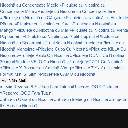
Nicotină cu Concentrație Medie
»
Pliculețe cu Nicotină cu
Concentrație Mică
»
Pliculețe cu Nicotină cu Concentrație Tare
»
Pliculețe cu Nicotină cu Căpșuni
»
Pliculețe cu Nicotină cu Fructe de
Pădure
»
Pliculețe cu Nicotină cu Kiwi
»
Pliculețe cu Nicotină cu
Mango
»
Pliculețe cu Nicotină cu Mar
»
Pliculețe cu Nicotină cu Mentă
Peppermint
»
Pliculețe cu Nicotină cu Profil Tropical
»
Pliculețe cu
Nicotină cu Spearmint
»
Pliculețe cu Nicotină Fructate
»
Pliculețe cu
Nicotină Mentolate
»
Pliculețe Cuba Cu Nicotină
»
Pliculețe KILLA Cu
Nicotină
»
Pliculețe Pablo Cu Nicotină
»
Pliculețe RUNE Cu Nicotină
20mg
»
Pliculețe VELO Cu Nicotină
»
Pliculețe VOZOL Cu Nicotină
»
Pliculețe X-Booster cu Cofeină 80mg
»
Pliculețe ZYN Cu Nicotină –
Format Mini Și Slim
»
Pliculețele CAMO cu Nicotină
Arată Mai Mult
»
Levia Rezerve & Stickuri Fara Tutun
»
Rezerve IQOS Cu tutun
»
Rezerve IQOS Fara Tutun
»
Strip-uri Garant cu Nicotină
»
Strip-uri Iceberg cu Nicotină
»
Strip-uri
It's Rips cu Nicotină
Ajutor