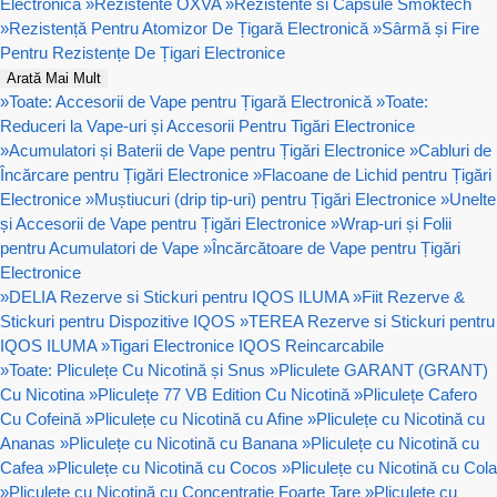
Electronică
»
Rezistente OXVA
»
Rezistente si Capsule Smoktech
»
Rezistență Pentru Atomizor De Țigară Electronică
»
Sârmă și Fire
Pentru Rezistențe De Țigari Electronice
Arată Mai Mult
»
Toate: Accesorii de Vape pentru Țigară Electronică
»
Toate:
Reduceri la Vape-uri și Accesorii Pentru Tigări Electronice
»
Acumulatori și Baterii de Vape pentru Țigări Electronice
»
Cabluri de
Încărcare pentru Țigări Electronice
»
Flacoane de Lichid pentru Țigări
Electronice
»
Muștiucuri (drip tip-uri) pentru Țigări Electronice
»
Unelte
și Accesorii de Vape pentru Țigări Electronice
»
Wrap-uri și Folii
pentru Acumulatori de Vape
»
Încărcătoare de Vape pentru Țigări
Electronice
»
DELIA Rezerve si Stickuri pentru IQOS ILUMA
»
Fiit Rezerve &
Stickuri pentru Dispozitive IQOS
»
TEREA Rezerve si Stickuri pentru
IQOS ILUMA
»
Tigari Electronice IQOS Reincarcabile
»
Toate: Pliculețe Cu Nicotină și Snus
»
Pliculete GARANT (GRANT)
Cu Nicotina
»
Pliculețe 77 VB Edition Cu Nicotină
»
Pliculețe Cafero
Cu Cofeină
»
Pliculețe cu Nicotină cu Afine
»
Pliculețe cu Nicotină cu
Ananas
»
Pliculețe cu Nicotină cu Banana
»
Pliculețe cu Nicotină cu
Cafea
»
Pliculețe cu Nicotină cu Cocos
»
Pliculețe cu Nicotină cu Cola
»
Pliculețe cu Nicotină cu Concentrație Foarte Tare
»
Pliculețe cu