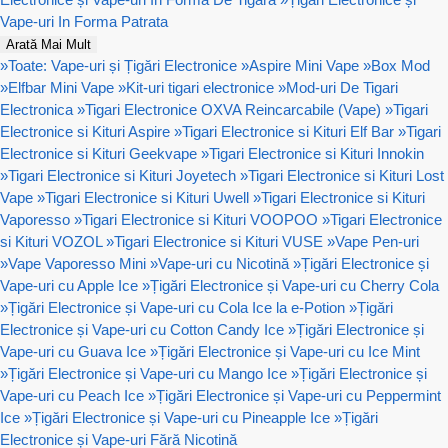
Vape-uri In Forma Patrata
Arată Mai Mult
»
Toate: Vape-uri și Țigări Electronice
»
Aspire Mini Vape
»
Box Mod
»
Elfbar Mini Vape
»
Kit-uri tigari electronice
»
Mod-uri De Tigari
Electronica
»
Tigari Electronice OXVA Reincarcabile (Vape)
»
Tigari
Electronice si Kituri Aspire
»
Tigari Electronice si Kituri Elf Bar
»
Tigari
Electronice si Kituri Geekvape
»
Tigari Electronice si Kituri Innokin
»
Tigari Electronice si Kituri Joyetech
»
Tigari Electronice si Kituri Lost
Vape
»
Tigari Electronice si Kituri Uwell
»
Tigari Electronice si Kituri
Vaporesso
»
Tigari Electronice si Kituri VOOPOO
»
Tigari Electronice
si Kituri VOZOL
»
Tigari Electronice si Kituri VUSE
»
Vape Pen-uri
»
Vape Vaporesso Mini
»
Vape-uri cu Nicotină
»
Țigări Electronice și
Vape-uri cu Apple Ice
»
Țigări Electronice și Vape-uri cu Cherry Cola
»
Țigări Electronice și Vape-uri cu Cola Ice la e-Potion
»
Țigări
Electronice și Vape-uri cu Cotton Candy Ice
»
Țigări Electronice și
Vape-uri cu Guava Ice
»
Țigări Electronice și Vape-uri cu Ice Mint
»
Țigări Electronice și Vape-uri cu Mango Ice
»
Țigări Electronice și
Vape-uri cu Peach Ice
»
Țigări Electronice și Vape-uri cu Peppermint
Ice
»
Țigări Electronice și Vape-uri cu Pineapple Ice
»
Țigări
Electronice și Vape-uri Fără Nicotină