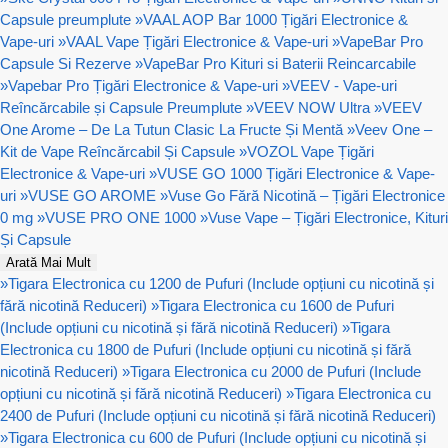
Capsule preumplute
»
VAAL AOP Bar 1000 Țigări Electronice &
Vape-uri
»
VAAL Vape Țigări Electronice & Vape-uri
»
VapeBar Pro
Capsule Si Rezerve
»
VapeBar Pro Kituri si Baterii Reincarcabile
»
Vapebar Pro Țigări Electronice & Vape-uri
»
VEEV - Vape-uri
Reîncărcabile și Capsule Preumplute
»
VEEV NOW Ultra
»
VEEV
One Arome – De La Tutun Clasic La Fructe Și Mentă
»
Veev One –
Kit de Vape Reîncărcabil Și Capsule
»
VOZOL Vape Țigări
Electronice & Vape-uri
»
VUSE GO 1000 Țigări Electronice & Vape-
uri
»
VUSE GO AROME
»
Vuse Go Fără Nicotină – Țigări Electronice
0 mg
»
VUSE PRO ONE 1000
»
Vuse Vape – Țigări Electronice, Kituri
Și Capsule
Arată Mai Mult
»
Tigara Electronica cu 1200 de Pufuri (Include opțiuni cu nicotină și
fără nicotină Reduceri)
»
Tigara Electronica cu 1600 de Pufuri
(Include opțiuni cu nicotină și fără nicotină Reduceri)
»
Tigara
Electronica cu 1800 de Pufuri (Include opțiuni cu nicotină și fără
nicotină Reduceri)
»
Tigara Electronica cu 2000 de Pufuri (Include
opțiuni cu nicotină și fără nicotină Reduceri)
»
Tigara Electronica cu
2400 de Pufuri (Include opțiuni cu nicotină și fără nicotină Reduceri)
»
Tigara Electronica cu 600 de Pufuri (Include opțiuni cu nicotină și