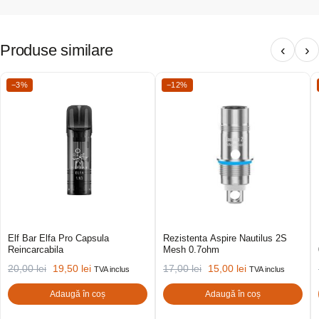
Produse similare
‹
›
−3%
−12%
Elf Bar Elfa Pro Capsula
Rezistenta Aspire Nautilus 2S
Reincarcabila
Mesh 0.7ohm
20,00
lei
19,50
lei
17,00
lei
15,00
lei
TVA inclus
TVA inclus
Adaugă în coș
Adaugă în coș