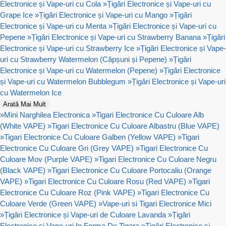
Electronice și Vape-uri cu Cola
»
Țigări Electronice și Vape-uri cu
Grape Ice
»
Țigări Electronice și Vape-uri cu Mango
»
Țigări
Electronice și Vape-uri cu Menta
»
Țigări Electronice și Vape-uri cu
Pepene
»
Țigări Electronice și Vape-uri cu Strawberry Banana
»
Țigări
Electronice și Vape-uri cu Strawberry Ice
»
Țigări Electronice și Vape-
uri cu Strawberry Watermelon (Căpșuni și Pepene)
»
Țigări
Electronice și Vape-uri cu Watermelon (Pepene)
»
Țigări Electronice
și Vape-uri cu Watermelon Bubblegum
»
Țigări Electronice și Vape-uri
cu Watermelon Ice
Arată Mai Mult
»
Mini Narghilea Electronica
»
Tigari Electronice Cu Culoare Alb
(White VAPE)
»
Tigari Electronice Cu Culoare Albastru (Blue VAPE)
»
Tigari Electronice Cu Culoare Galben (Yellow VAPE)
»
Tigari
Electronice Cu Culoare Gri (Grey VAPE)
»
Tigari Electronice Cu
Culoare Mov (Purple VAPE)
»
Tigari Electronice Cu Culoare Negru
(Black VAPE)
»
Tigari Electronice Cu Culoare Portocaliu (Orange
VAPE)
»
Tigari Electronice Cu Culoare Rosu (Red VAPE)
»
Tigari
Electronice Cu Culoare Roz (Pink VAPE)
»
Tigari Electronice Cu
Culoare Verde (Green VAPE)
»
Vape-uri si Tigari Electronice Mici
»
Țigări Electronice și Vape-uri de Culoare Lavanda
»
Țigări
Electronice și Vape-uri In Forma De Tigara
»
Țigări Electronice și