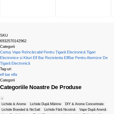
SKU
6932570142962
Categorii
Cartuș Vape Reîncărcabil Pentru Țigară Electronică
Tigari
Electronice si Kituri Elf Bar
Rezistenta ElfBar Pentru Atomizor De
Țigară Electronică
Tag-uri
elf bar
elfa
Categorii
Categoriile Noastre De Produse
‹
Lichide & Arome
Lichide După Mărime
DIY & Arome Concentrate
Lichide Branded & NicSalt
Lichide Fără Nicotină
Vape După Aromă