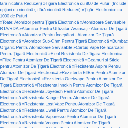
fără nicotină Reduceri)
»
Tigara Electronica cu 800 de Pufuri (Include
opțiuni cu nicotină și fără nicotină Reduceri)
»
Țigări Electronice cu
1000 de Pufuri
»
Toate: Atomizor pentru Țigară Electronică
»
Atomizoare Servisabile
RTA/RDA
»
Atomizor Pentru Utilizatori Avansați - Atomizor De Țigară
Electronică
»
Atomizor Pentru Începători - Atomizor De Țigară
Electronică
»
Atomizor Sub-Ohm Pentru Țigară Electronică
»
Bumbac
Organic Pentru Atomizoare Servisabile
»
Cartuș Vape Reîncărcabil
Pentru Țigară Electronică
»
Eleaf Rezistenta De Tigara Electronica
»
Filtre Pentru Atomizor De Țigară Electronică
»
Geamuri si Sticle
pentru Atomizor De Țigară Electronică
»
Rezistenta Aspire Pentru
Atomizor De Țigară Electronică
»
Rezistenta ElfBar Pentru Atomizor
De Țigară Electronică
»
Rezistenta Geekvape Pentru Atomizor De
Țigară Electronică
»
Rezistenta Innokin Pentru Atomizor De Țigară
Electronică
»
Rezistenta Joyetech Pentru Atomizor De Țigară
Electronică
»
Rezistenta Kanger Pentru Atomizor De Țigară
Electronică
»
Rezistenta Lost Vape Pentru Atomizor De Țigară
Electronică
»
Rezistenta Uwell Pentru Atomizor De Țigară
Electronică
»
Rezistenta Vaporesso Pentru Atomizor De Țigară
Electronică
»
Rezistenta Voopoo Pentru Atomizor De Țigară