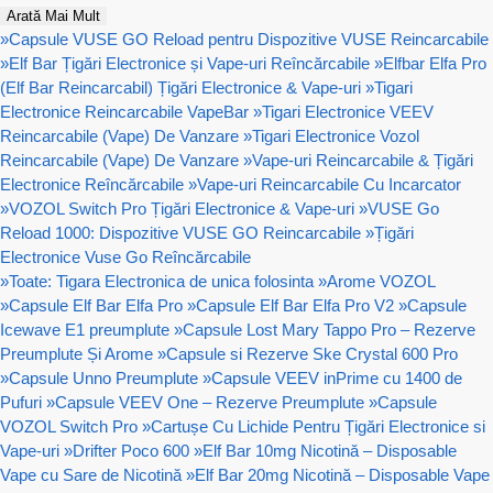
Arată Mai Mult
»
Capsule VUSE GO Reload pentru Dispozitive VUSE Reincarcabile
»
Elf Bar Țigări Electronice și Vape-uri Reîncărcabile
»
Elfbar Elfa Pro
(Elf Bar Reincarcabil) Țigări Electronice & Vape-uri
»
Tigari
Electronice Reincarcabile VapeBar
»
Tigari Electronice VEEV
Reincarcabile (Vape) De Vanzare
»
Tigari Electronice Vozol
Reincarcabile (Vape) De Vanzare
»
Vape-uri Reincarcabile & Țigări
Electronice Reîncărcabile
»
Vape-uri Reincarcabile Cu Incarcator
»
VOZOL Switch Pro Țigări Electronice & Vape-uri
»
VUSE Go
Reload 1000: Dispozitive VUSE GO Reincarcabile
»
Țigări
Electronice Vuse Go Reîncărcabile
»
Toate: Tigara Electronica de unica folosinta
»
Arome VOZOL
»
Capsule Elf Bar Elfa Pro
»
Capsule Elf Bar Elfa Pro V2
»
Capsule
Icewave E1 preumplute
»
Capsule Lost Mary Tappo Pro – Rezerve
Preumplute Și Arome
»
Capsule si Rezerve Ske Crystal 600 Pro
»
Capsule Unno Preumplute
»
Capsule VEEV inPrime cu 1400 de
Pufuri
»
Capsule VEEV One – Rezerve Preumplute
»
Capsule
VOZOL Switch Pro
»
Cartușe Cu Lichide Pentru Țigări Electronice si
Vape-uri
»
Drifter Poco 600
»
Elf Bar 10mg Nicotină – Disposable
Vape cu Sare de Nicotină
»
Elf Bar 20mg Nicotină – Disposable Vape