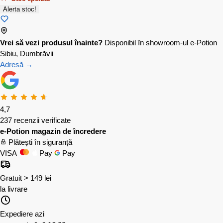
Alerta stoc!
Vrei să vezi produsul înainte?
Disponibil în showroom-ul e-Potion
Sibiu, Dumbrăvii
Adresă →
4,7
237 recenzii verificate
e-Potion magazin de încredere
Plătești în siguranță
VISA
Pay
Pay
Gratuit > 149 lei
la livrare
Expediere azi