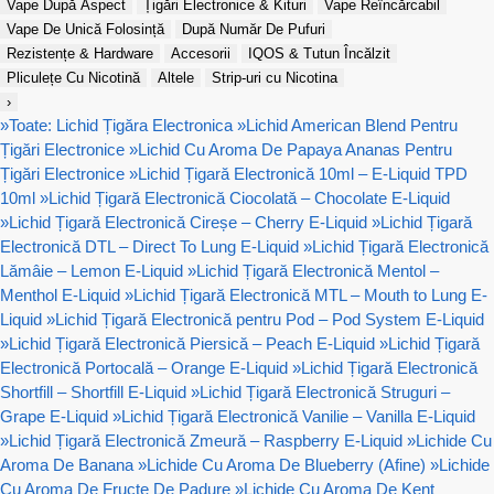
Vape După Aspect
Țigări Electronice & Kituri
Vape Reîncărcabil
Vape De Unică Folosință
După Număr De Pufuri
Rezistențe & Hardware
Accesorii
IQOS & Tutun Încălzit
Pliculețe Cu Nicotină
Altele
Strip-uri cu Nicotina
›
»
Toate: Lichid Țigăra Electronica
»
Lichid American Blend Pentru
Țigări Electronice
»
Lichid Cu Aroma De Papaya Ananas Pentru
Țigări Electronice
»
Lichid Țigară Electronică 10ml – E-Liquid TPD
10ml
»
Lichid Țigară Electronică Ciocolată – Chocolate E-Liquid
»
Lichid Țigară Electronică Cireșe – Cherry E-Liquid
»
Lichid Țigară
Electronică DTL – Direct To Lung E-Liquid
»
Lichid Țigară Electronică
Lămâie – Lemon E-Liquid
»
Lichid Țigară Electronică Mentol –
Menthol E-Liquid
»
Lichid Țigară Electronică MTL – Mouth to Lung E-
Liquid
»
Lichid Țigară Electronică pentru Pod – Pod System E-Liquid
»
Lichid Țigară Electronică Piersică – Peach E-Liquid
»
Lichid Țigară
Electronică Portocală – Orange E-Liquid
»
Lichid Țigară Electronică
Shortfill – Shortfill E-Liquid
»
Lichid Țigară Electronică Struguri –
Grape E-Liquid
»
Lichid Țigară Electronică Vanilie – Vanilla E-Liquid
»
Lichid Țigară Electronică Zmeură – Raspberry E-Liquid
»
Lichide Cu
Aroma De Banana
»
Lichide Cu Aroma De Blueberry (Afine)
»
Lichide
Cu Aroma De Fructe De Padure
»
Lichide Cu Aroma De Kent