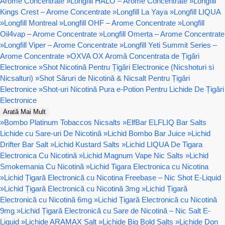
Arome Concentrate
»
Longfill HALO – Arome Concentrate
»
Longfill
Kings Crest – Arome Concentrate
»
Longfill La Yaya
»
Longfill LIQUA
»
Longfill Montreal
»
Longfill OHF – Arome Concentrate
»
Longfill
Oil4vap – Arome Concentrate
»
Longfill Omerta – Arome Concentrate
»
Longfill Viper – Arome Concentrate
»
Longfill Yeti Summit Series –
Arome Concentrate
»
OXVA OX Aromă Concentrata de Țigări
Electronice
»
Shot Nicotină Pentru Țigări Electronice (Nicshoturi si
Nicsalturi)
»
Shot Săruri de Nicotină & Nicsalt Pentru Țigări
Electronice
»
Shot-uri Nicotină Pura e-Potion Pentru Lichide De Țigări
Electronice
Arată Mai Mult
»
Bombo Platinum Tobaccos Nicsalts
»
ElfBar ELFLIQ Bar Salts
Lichide cu Sare-uri De Nicotină
»
Lichid Bombo Bar Juice
»
Lichid
Drifter Bar Salt
»
Lichid Kustard Salts
»
Lichid LIQUA De Tigara
Electronica Cu Nicotină
»
Lichid Magnum Vape Nic Salts
»
Lichid
Smokemania Cu Nicotină
»
Lichid Tigara Electronica cu Nicotina
»
Lichid Țigară Electronică cu Nicotina Freebase – Nic Shot E-Liquid
»
Lichid Țigară Electronică cu Nicotină 3mg
»
Lichid Țigară
Electronică cu Nicotină 6mg
»
Lichid Țigară Electronică cu Nicotină
9mg
»
Lichid Țigară Electronică cu Sare de Nicotină – Nic Salt E-
Liquid
»
Lichide ARAMAX Salt
»
Lichide Big Bold Salts
»
Lichide Don