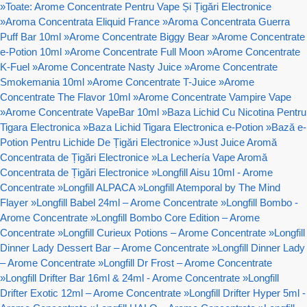
»
Toate: Arome Concentrate Pentru Vape Și Țigări Electronice
»
Aroma Concentrata Eliquid France
»
Aroma Concentrata Guerra
Puff Bar 10ml
»
Arome Concentrate Biggy Bear
»
Arome Concentrate
e-Potion 10ml
»
Arome Concentrate Full Moon
»
Arome Concentrate
K-Fuel
»
Arome Concentrate Nasty Juice
»
Arome Concentrate
Smokemania 10ml
»
Arome Concentrate T-Juice
»
Arome
Concentrate The Flavor 10ml
»
Arome Concentrate Vampire Vape
»
Arome Concentrate VapeBar 10ml
»
Baza Lichid Cu Nicotina Pentru
Tigara Electronica
»
Baza Lichid Tigara Electronica e-Potion
»
Bază e-
Potion Pentru Lichide De Țigări Electronice
»
Just Juice Aromă
Concentrata de Țigări Electronice
»
La Lechería Vape Aromă
Concentrata de Țigări Electronice
»
Longfill Aisu 10ml - Arome
Concentrate
»
Longfill ALPACA
»
Longfill Atemporal by The Mind
Flayer
»
Longfill Babel 24ml – Arome Concentrate
»
Longfill Bombo -
Arome Concentrate
»
Longfill Bombo Core Edition – Arome
Concentrate
»
Longfill Curieux Potions – Arome Concentrate
»
Longfill
Dinner Lady Dessert Bar – Arome Concentrate
»
Longfill Dinner Lady
– Arome Concentrate
»
Longfill Dr Frost – Arome Concentrate
»
Longfill Drifter Bar 16ml & 24ml - Arome Concentrate
»
Longfill
Drifter Exotic 12ml – Arome Concentrate
»
Longfill Drifter Hyper 5ml -